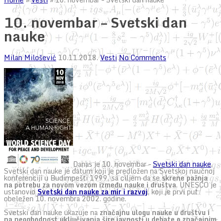
10. novembar – Svetski dan
nauke
Milan Milošević
10.11.2018.
Vesti
No Comments
Danas je 10. novembar –
Svetski dan nauke
.
Svetski dan nauke je datum koji je predložen na Svetskoj naučnoj
konferenciji u Budimpešti 1999, sa ciljem da se
skrene pažnja
na potrebu za novom vezom između nauke i društva
. UNESCO je
ustanovio
Svetski dan nauke za mir i razvoj
, koji je prvi put
obeležen 10. novembra 2002. godine.
Svetski dan nauke ukazuje na
značajnu ulogu nauke u društvu i
na neophodnost uključivanja šire javnosti u debate o značajnim