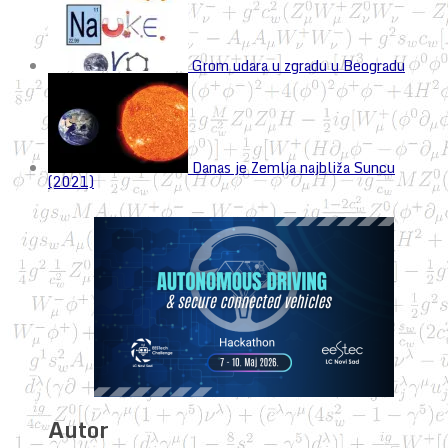
Grom udara u zgradu u Beogradu
Danas je Zemlja najbliža Suncu
(2021)
Autor