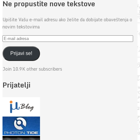
Ne propustite nove tekstove
Upišite Vašu e-mail adresu ako želite da dobijate obaveštenja o
novim tekstovima
E-
mail
adresa
Prijavi se!
Join 10.9K other subscribers
Prijatelji