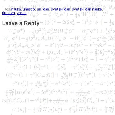
Tags:
nauka
,
unesco
,
un
,
dan
,
svetski dan
,
svetski dan nauke
,
drustvo
,
znacaj
Leave a Reply