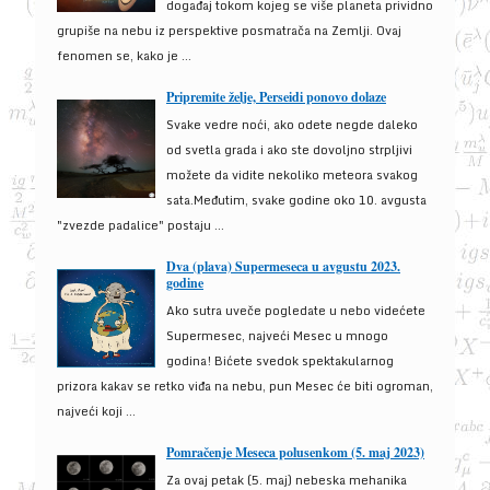
događaj tokom kojeg se više planeta prividno
grupiše na nebu iz perspektive posmatrača na Zemlji. Ovaj
fenomen se, kako je ...
Pripremite želje, Perseidi ponovo dolaze
Svake vedre noći, ako odete negde daleko
od svetla grada i ako ste dovoljno strpljivi
možete da vidite nekoliko meteora svakog
sata.Međutim, svake godine oko 10. avgusta
"zvezde padalice" postaju ...
Dva (plava) Supermeseca u avgustu 2023.
godine
Ako sutra uveče pogledate u nebo videćete
Supermesec, najveći Mesec u mnogo
godina! Bićete svedok spektakularnog
prizora kakav se retko viđa na nebu, pun Mesec će biti ogroman,
najveći koji ...
Pomračenje Meseca polusenkom (5. maj 2023)
Za ovaj petak (5. maj) nebeska mehanika