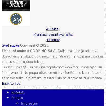
AD Alfa
|
Marinina razumljiva fizika
IT kutak
Svet nauke
Copyright © 2026.
Licensed under a CC BY-NC-SA 3.
Dalja distribucija tekstova
dozvoljena je isključivo u nekomercijalne svrhe, uz jasno citiranje
adrese sajta i autora teksta.
Tekstovi na sajtu su naučno-popularnog karaktera i namenjeni su
široj javnosti. Ne preporučuje se njihovo korišćenje kao referenci
za seminarske, diplomske, master i slične radove na fakultetima.
Back to Top
Početak
O sajtu
Impresum