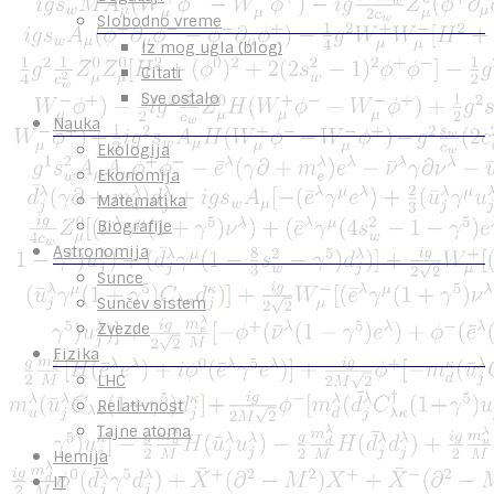
Slobodno vreme
Iz mog ugla (blog)
Citati
Sve ostalo
Nauka
Ekologija
Ekonomija
Matematika
Biografije
Astronomija
Sunce
Sunčev sistem
Zvezde
Fizika
LHC
Relativnost
Tajne atoma
Hemija
IT