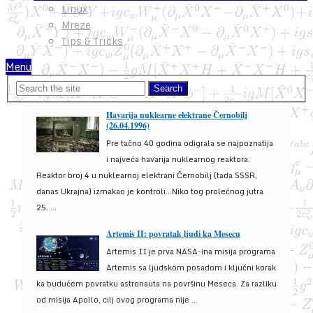
Linux
Mreze
Tips & Tricks
Menu
Havarija nuklearne elektrane Černobilj
(26.04.1996)
Pre tačno 40 godina odigrala se najpoznatija
i najveća havarija nuklearnog reaktora.
Reaktor broj 4 u nuklearnoj elektrani Černobilj (tada SSSR,
danas Ukrajna) izmakao je kontroli...Niko tog prolećnog jutra
25. ...
Artemis II: povratak ljudi ka Mesecu
Artemis II je prva NASA-ina misija programa
Artemis sa ljudskom posadom i ključni korak
ka budućem povratku astronauta na površinu Meseca. Za razliku
od misija Apollo, cilj ovog programa nije ...