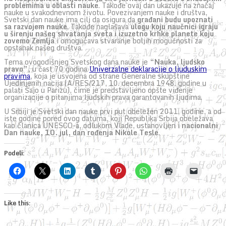
problemima u oblasti nauke
. Takođe ovaj dan ukazuje na značaj
nauke u svakodnevnom životu. Povezivanjem nauke i društva,
Svetski dan nauke ima cilj da osigura da
građani budu upoznati
sa razvojem nauke
. Takođe naglašava
ulogu koju naučnici igraju
u širenju našeg shvatanja sveta i izuzetno krhke planete koju
zovemo Zemlja
i omogućava stvaranje boljih mogućnosti za
opstanak našeg društva.
Tema ovogodišnjeg Svetskog dana nauke je
“Nauka, ljudsko
pravo”,
u čast 70 godina
Univerzalne deklaracije o ljuduskim
pravima
, koja je usvojena od strane Generalne skupštine
Ujedinjenih nacija (A/RES/217, 10. decembra 1948. godine u
palati Šajo u Parizu), čime je predstavljeno opšte viđenje
organizacije o pitanjima ljudskih prava garantovanih ljudima.
U Srbiji je Svetski dan nauke prvi put obeležen 2011. godine, a od
iste godine pored ovog datuma, koji Republika Srbija obeležava
kao članica UNESCO-a, odlukom Vlade, ustanovljen i
nacionalni
Dan nauke, 10. jul, dan rođenja Nikole Tesle
.
Podeli:
Like this: