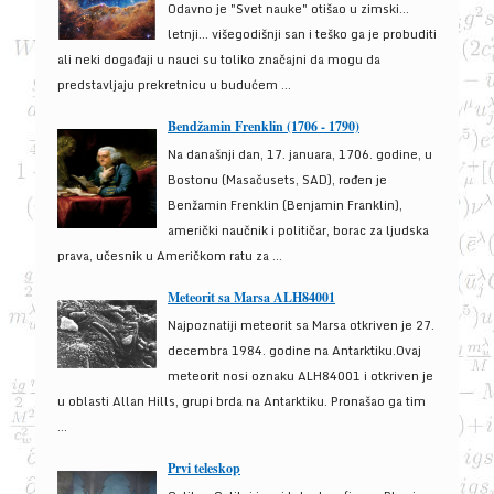
Odavno je "Svet nauke" otišao u zimski...
letnji... višegodišnji san i teško ga je probuditi
ali neki događaji u nauci su toliko značajni da mogu da
predstavljaju prekretnicu u budućem ...
Bendžamin Frenklin (1706 - 1790)
Na današnji dan, 17. januara, 1706. godine, u
Bostonu (Masačusets, SAD), rođen je
Benžamin Frenklin (Benjamin Franklin),
američki naučnik i političar, borac za ljudska
prava, učesnik u Američkom ratu za ...
Meteorit sa Marsa ALH84001
Najpoznatiji meteorit sa Marsa otkriven je 27.
decembra 1984. godine na Antarktiku.Ovaj
meteorit nosi oznaku ALH84001 i otkriven je
u oblasti Allan Hills, grupi brda na Antarktiku. Pronašao ga tim
...
Prvi teleskop