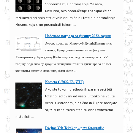
“pripremila” je pomračenje Meseca,
Međutim, ovo pomračenje značajno će se
razlikovati od onih atraktivnih delimičnih i totalnih pomračenja
Meseca koja smo posmatrali tokom ...
Нобелова награда за физику 2022. године
Аутор: проф. др Мирољуб Дугић(Институт за
физику, Природно-математички факултет,
Универзитет у Крагујевцу)Нобелову награду за физику за 2022.
годину поделила су тројица експерименталних физичара за област
заснивања квантне механике, Ален Аспе ...
Kometa C/2022 E3 (ZTF)
Ako ste tokom prethodnih par meseci bili
totalno izolovani od vesti ili toliko ne volite
vesti iz astronomije da čim ih čujete menjate
sajt/TV kanal/radio stanicu onda verovatno
niste čuli ...
Džejms Veb Teleskop - prve fotografije