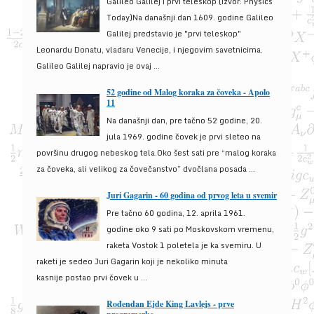
Galileo Galilej i prvi teleskop (izvor: Physics
Today)Na današnji dan 1609. godine Galileo
Galilej predstavio je "prvi teleskop"
Leonardu Donatu, vladaru Venecije, i njegovim savetnicima.
Galileo Galilej napravio je ovaj ...
52 godine od Malog koraka za čoveka - Apolo
11
Na današnji dan, pre tačno 52 godine, 20.
jula 1969. godine čovek je prvi sleteo na
površinu drugog nebeskog tela.Oko šest sati pre “malog koraka
za čoveka, ali velikog za čovečanstvo” dvočlana posada ...
Juri Gagarin - 60 godina od prvog leta u svemir
Pre tačno 60 godina, 12. aprila 1961.
godine oko 9 sati po Moskovskom vremenu,
raketa Vostok 1 poletela je ka svemiru. U
raketi je sedeo Juri Gagarin koji je nekoliko minuta
kasnije postao prvi čovek u ...
Rođendan Ejde King Lavlejs - prve