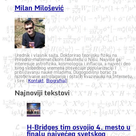
Milan Milošević
Urednik i vlasnik sajta. Doktorirao teorijsku fiziku na
Prirodno-matematičkom fakultetu u Nišu. Najviše ga
interesuje astrofizika, kosmologija i inflacija, a najveći deo
svog slobodnog vremena posvećuje popularizaciji i
približavanju nauke mladima. Dugogodišnji borac za
razotkrivanje astrolagarija i ostalih kvazinauka na Internetu,
i šire. (
Kontakt
,
Biografija)
)
Najnoviji tekstovi
H-Bridges tim osvojio 4. mesto u
finalu najvećeg svetskog