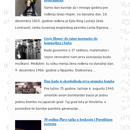
programerke
Samo dan kasnije ali i mnogo godina pre
rođenja Grejs Hoper, na današnji dan, 10.
decembra 1815. godine rođena je Ejda King Lavlejs (Ada
Lovelace), ćerka čuvenog engleskog pesnika Lorda Bajrona, ...
Grejs Hoper: do ratne mornarice do
kompajlera i buba
Kada govorimo o IT sektoru, matematici i
vojsci verovatno nam prva asocijacija budu
muškarci. Međutim, tu sliku menja žena rođena na današnji dan,
9. decembra 1906. godine u Njujorku. Doktorirala ...
Dan kada je eksplodirala prva atomska bomba
Pre tačno 75 godine, tačnije 6. avgusta 1945.
američki avion bombarder bacio je jednu
jedinu bombu na japanski grad. Taj grad bila je Hirošima, a
posledice te bombe pamtiće generacije ...
30 godina Plave tačke u beskraju i Porodičnog
portreta