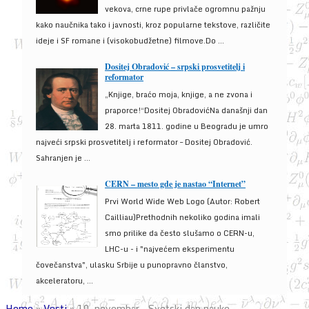
vekova, crne rupe privlače ogromnu pažnju
kako naučnika tako i javnosti, kroz popularne tekstove, različite
ideje i SF romane i (visokobudžetne) filmove.Do ...
Dositej Obradović – srpski prosvetitelj i
reformator
„Knjige, braćo moja, knjige, a ne zvona i
praporce!“Dositej ObradovićNa današnji dan
28. marta 1811. godine u Beogradu je umro
najveći srpski prosvetitelj i reformator – Dositej Obradović.
Sahranjen je ...
CERN – mesto gde je nastao “Internet”
Prvi World Wide Web Logo (Autor: Robert
Cailliau)Prethodnih nekoliko godina imali
smo prilike da često slušamo o CERN-u,
LHC-u - i "najvećem eksperimentu
čovečanstva", ulasku Srbije u punopravno članstvo,
akceleratoru, ...
Home
»
Vesti
»
10. novembar – Svetski dan nauke