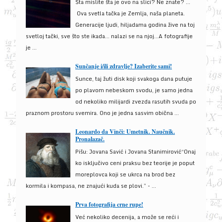
Šta mislite šta je ovo na slici? Ne znate? …
Ova svetla tačka je Zemlja, naša planeta.
Generacije ljudi, hiljadama godina žive na toj
svetloj tački, sve što ste ikada… nalazi se na njoj…A fotografije
je ...
Sunčanje i/ili zdravlje? Izaberite sami!
Sunce, taj žuti disk koji svakoga dana putuje
po plavom nebeskom svodu, je samo jedna
od nekoliko milijardi zvezda rasutih svuda po
praznom prostoru svemira. Ono je jedna sasvim obična ...
Leonardo da Vinči: Umetnik. Naučnik.
Pronalazač.
Pišu: Jovana Savić i Jovana Stanimirović“Onaj
ko isključivo ceni praksu bez teorije je poput
moreplovca koji se ukrca na brod bez
kormila i kompasa, ne znajući kuda se plovi.” - ...
Prva fotografija crne rupe!
Već nekoliko decenija, a može se reći i