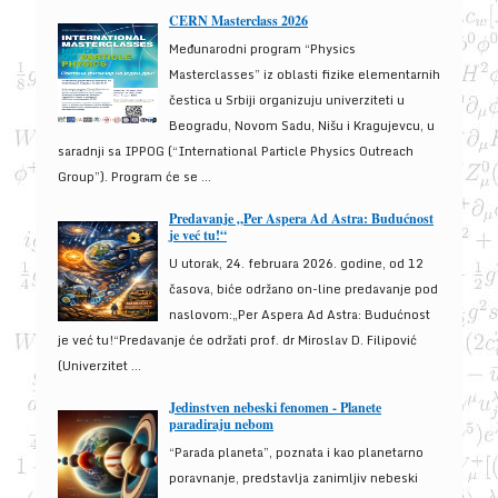
CERN Masterclass 2026
Međunarodni program “Physics
Masterclasses” iz oblasti fizike elementarnih
čestica u Srbiji organizuju univerziteti u
Beogradu, Novom Sadu, Nišu i Kragujevcu, u
saradnji sa IPPOG (“International Particle Physics Outreach
Group”). Program će se ...
Predavanje „Per Aspera Ad Astra: Budućnost
je već tu!“
U utorak, 24. februara 2026. godine, od 12
časova, biće održano on-line predavanje pod
naslovom:„Per Aspera Ad Astra: Budućnost
je već tu!“Predavanje će održati prof. dr Miroslav D. Filipović
(Univerzitet ...
Jedinstven nebeski fenomen - Planete
paradiraju nebom
“Parada planeta”, poznata i kao planetarno
poravnanje, predstavlja zanimljiv nebeski