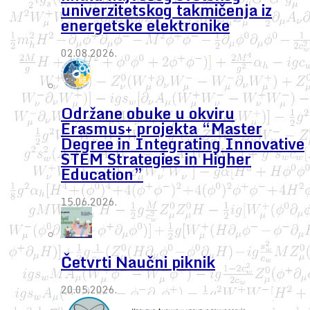
univerzitetskog takmičenja iz
energetske elektronike
02.08.2026.
Održane obuke u okviru
Erasmus+ projekta “Master
Degree in Integrating Innovative
STEM Strategies in Higher
Education”
15.06.2026.
Četvrti Naučni piknik
20.05.2026.