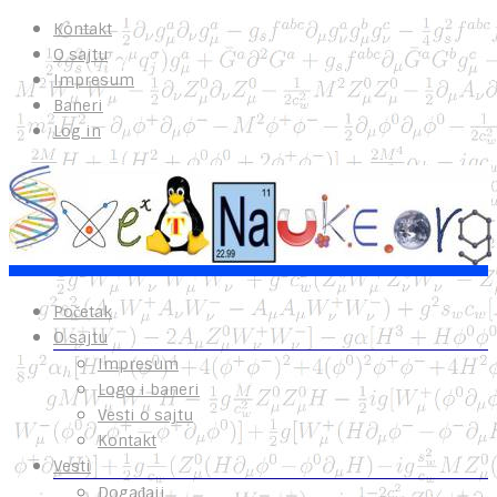
Kontakt
O sajtu
Impresum
Baneri
Log in
Početak
O sajtu
Impresum
Logo i baneri
Vesti o sajtu
Kontakt
Vesti
Događaji