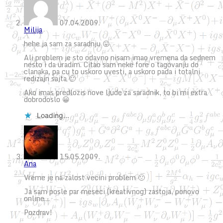
07.04.2009.
Milija
hehe ja sam za saradnju 😛
Ali problem je sto odavno nisam imao vremena da sednem
nesto i da uradim. Citao sam neke fore o tagovanju do
clanaka, pa cu to uskoro uvesti, a uskoro pada i totalni
redizajn sajta 🙂
Ako imas predlozis nove ljude za saradnik, to bi mi extra
dobrodoslo 😀
Loading...
15.05.2009.
Ana
Vreme je na zalost vecini problem 🙁
Ja sam posle par meseci (kreativnog) zastoja, ponovo
online…
Pozdrav!