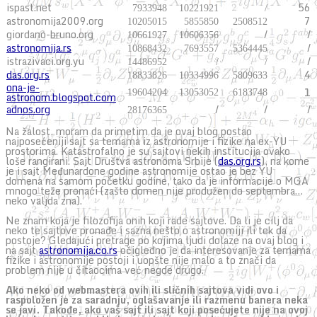
ispast.net
56
7933948
10221921
/
astronomija2009.org
7
10205015
5855850
2508512
giordano-bruno.org
/
/
10661927
10606356
astronomija.rs
/
10868432
7693557
5364445
istrazivaci.org.yu
/
14486952
/
/
das.org.rs
4
18833826
10334996
5809633
ona-je-
1
19604204
13053052
6183748
astronom.blogspot.com
adnos.org
/
/
/
28176365
Na žalost, moram da primetim da je ovaj blog postao
najposećeniji sajt sa temama iz astronomije i fizike na ex-YU
prostorima. Katastrofalno je su sajtovi nekih institucija ovako
loše rangirani. Sajt Društva astronoma Srbije (
das.org.rs
), na kome
je i sajt Međunardone godine astronomije ostao je bez YU
domena na samom početku godine, tako da je informacije o MGA
mnogo teže pronaći (zašto domen nije produžen do septembra…
neko valjda zna).
Ne znam koja je filozofija onih koji rade sajtove. Da li je cilj da
neko te sajtove pronađe i sazna nešto o astronomiji ili tek da
postoje? Gledajući pretrage po kojima ljudi dolaze na ovaj blog i
na sajt
astronomija.co.rs
očigledno je da interesovanje za temama
fizike i astronomije postoji i uopšte nije malo a to znači da
problem nije u čitaocima već negde drugo.
Ako neko od webmastera ovih ili sličnih sajtova vidi ovo i
raspoložen je za saradnju, oglašavanje ili razmenu banera neka
se javi. Takođe, ako vaš sajt ili sajt koji posećujete nije na ovoj