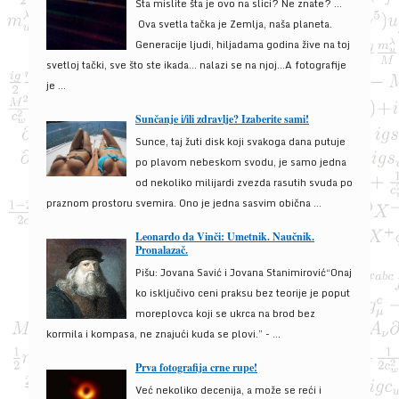
Šta mislite šta je ovo na slici? Ne znate? …
Ova svetla tačka je Zemlja, naša planeta.
Generacije ljudi, hiljadama godina žive na toj
svetloj tački, sve što ste ikada… nalazi se na njoj…A fotografije
je ...
Sunčanje i/ili zdravlje? Izaberite sami!
Sunce, taj žuti disk koji svakoga dana putuje
po plavom nebeskom svodu, je samo jedna
od nekoliko milijardi zvezda rasutih svuda po
praznom prostoru svemira. Ono je jedna sasvim obična ...
Leonardo da Vinči: Umetnik. Naučnik.
Pronalazač.
Pišu: Jovana Savić i Jovana Stanimirović“Onaj
ko isključivo ceni praksu bez teorije je poput
moreplovca koji se ukrca na brod bez
kormila i kompasa, ne znajući kuda se plovi.” - ...
Prva fotografija crne rupe!
Već nekoliko decenija, a može se reći i