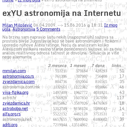
exYU astronomija na Internetu
Milan Milošević
06.04.2009.
--> 15.06.2016 @ 18:31
Iz mog
ugla
,
Astronomija
5 Comments
Na brzinu sam napravio listu nekih (najpoznatijih) sajtova sa
prostora bivše Jugoslavije koji se bave astronomijom i fizikom i
uporedio njihove Alexa ratinge. Neću da analiziram koliko
Alexa.com oslikava realno stanje posećenosti sajtova, ali za ovu
analizu realtivnog odnosa tačnost je dovoljna. Situacija je više
nego alarmanta:
3 meseca
1 mesec
7 dana
links
mmilan.com
51
553211
379184
428293
astronomija.co.rs
17
761396
707987
756408
zvjezdarnica.com
35
804736
692004
816565
astronomija.com.mk
46
1132661
1222382
959866
viva-fizika.org
43
1497409
1962772
4031821
astro.hr
117
1766928
1607850
1567090
zvjezdarnica.hr
18
4175862
3587026
4476569
astrobobo.net
14
5312749
9158174
5580043
alfa.org.rs
1
5522132
4482128
3753531
astronomija.net
39
6657655
9600902
6180682
adrb.org
/
/
7219944
13514862