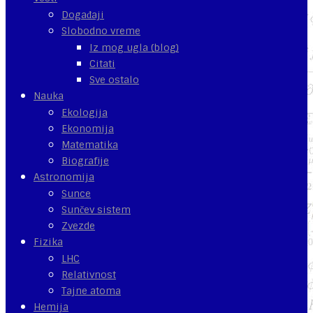
Događaji
Slobodno vreme
Iz mog ugla (blog)
Citati
Sve ostalo
Nauka
Ekologija
Ekonomija
Matematika
Biografije
Astronomija
Sunce
Sunčev sistem
Zvezde
Fizika
LHC
Relativnost
Tajne atoma
Hemija