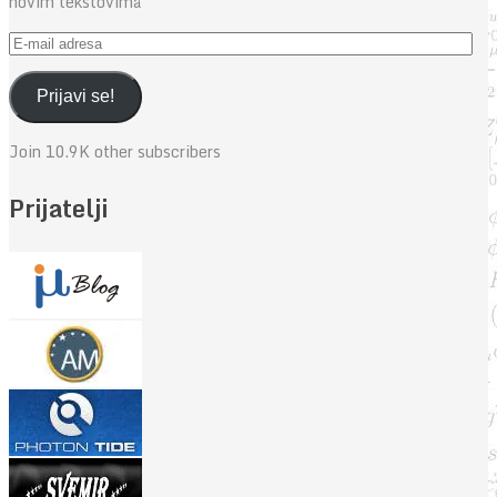
novim tekstovima
E-
mail
adresa
Prijavi se!
Join 10.9K other subscribers
Prijatelji