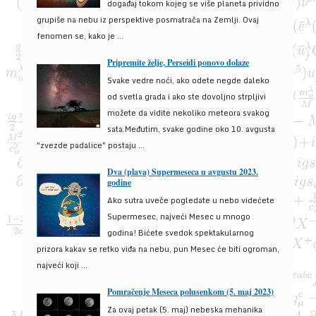
događaj tokom kojeg se više planeta prividno
grupiše na nebu iz perspektive posmatrača na Zemlji. Ovaj
fenomen se, kako je ...
Pripremite želje, Perseidi ponovo dolaze
Svake vedre noći, ako odete negde daleko
od svetla grada i ako ste dovoljno strpljivi
možete da vidite nekoliko meteora svakog
sata.Međutim, svake godine oko 10. avgusta
"zvezde padalice" postaju ...
Dva (plava) Supermeseca u avgustu 2023.
godine
Ako sutra uveče pogledate u nebo videćete
Supermesec, najveći Mesec u mnogo
godina! Bićete svedok spektakularnog
prizora kakav se retko viđa na nebu, pun Mesec će biti ogroman,
najveći koji ...
Pomračenje Meseca polusenkom (5. maj 2023)
Za ovaj petak (5. maj) nebeska mehanika