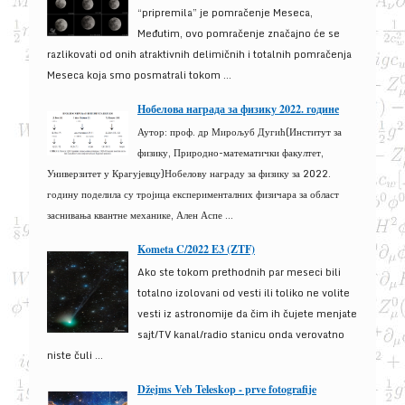
“pripremila” je pomračenje Meseca,
Međutim, ovo pomračenje značajno će se
razlikovati od onih atraktivnih delimičnih i totalnih pomračenja
Meseca koja smo posmatrali tokom ...
Нобелова награда за физику 2022. године
Аутор: проф. др Мирољуб Дугић(Институт за
физику, Природно-математички факултет,
Универзитет у Крагујевцу)Нобелову награду за физику за 2022.
годину поделила су тројица експерименталних физичара за област
заснивања квантне механике, Ален Аспе ...
Kometa C/2022 E3 (ZTF)
Ako ste tokom prethodnih par meseci bili
totalno izolovani od vesti ili toliko ne volite
vesti iz astronomije da čim ih čujete menjate
sajt/TV kanal/radio stanicu onda verovatno
niste čuli ...
Džejms Veb Teleskop - prve fotografije