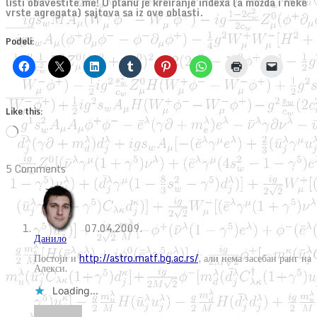
listi obavestite me! U planu je kreiranje indexa (a možda i neke
vrste agregata) sajtova sa iz ove oblasti.
Podeli:
Like this:
Loading…
5 Comments
07.04.2009.
Данило
Постоји и
http://astro.matf.bg.ac.rs/
, али нема засебан ранг на
Алекси.
Loading...