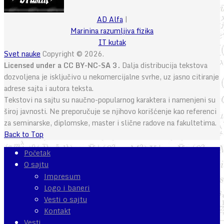
AD Alfa
|
Marinina razumljiva fizika
IT kutak
Svet nauke
Copyright © 2026.
Licensed under a CC BY-NC-SA 3.
Dalja distribucija tekstova
dozvoljena je isključivo u nekomercijalne svrhe, uz jasno citiranje
adrese sajta i autora teksta.
Tekstovi na sajtu su naučno-popularnog karaktera i namenjeni su
široj javnosti. Ne preporučuje se njihovo korišćenje kao referenci
za seminarske, diplomske, master i slične radove na fakultetima.
Back to Top
Početak
O sajtu
Impresum
Logo i baneri
Vesti o sajtu
Kontakt
Vesti