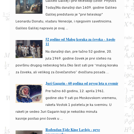
Galileo Galilej i prvi teleskop (izvor: Physics
Today)Na današnji dan 1609. godine Galileo
Galilej predstavio je "prvi teleskop"
Leonardu Donatu, vladaru Venecije, i njegovim savetnicima.
Galileo Galilej napravio je ovaj ...
52 godine od Malog koraka za čoveka - Apolo
11
Na današnji dan, pre tačno 52 godine, 20.
jula 1969. godine čovek je prvi sleteo na
površinu drugog nebeskog tela.Oko šest sati pre “malog koraka
za čoveka, ali velikog za čovečanstvo” dvočlana posada ...
Juri Gagarin - 60 godina od prvog leta u svemir
Pre tačno 60 godina, 12. aprila 1961.
godine oko 9 sati po Moskovskom vremenu,
raketa Vostok 1 poletela je ka svemiru. U
raketi je sedeo Juri Gagarin koji je nekoliko minuta
kasnije postao prvi čovek u ...
Rođendan Ejde King Lavlejs - prve