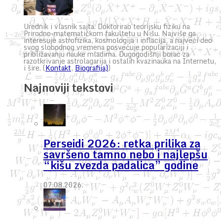
Urednik i vlasnik sajta. Doktorirao teorijsku fiziku na
Prirodno-matematičkom fakultetu u Nišu. Najviše ga
interesuje astrofizika, kosmologija i inflacija, a najveći deo
svog slobodnog vremena posvećuje popularizaciji i
približavanju nauke mladima. Dugogodišnji borac za
razotkrivanje astrolagarija i ostalih kvazinauka na Internetu,
i šire. (
Kontakt
,
Biografija)
)
Najnoviji tekstovi
Perseidi 2026: retka prilika za
savršeno tamno nebo i najlepšu
“kišu zvezda padalica” godine
07.08.2026.