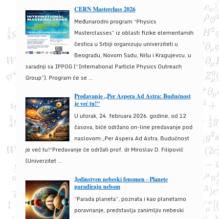
CERN Masterclass 2026
Međunarodni program “Physics
Masterclasses” iz oblasti fizike elementarnih
čestica u Srbiji organizuju univerziteti u
Beogradu, Novom Sadu, Nišu i Kragujevcu, u
saradnji sa IPPOG (“International Particle Physics Outreach
Group”). Program će se ...
Predavanje „Per Aspera Ad Astra: Budućnost
je već tu!“
U utorak, 24. februara 2026. godine, od 12
časova, biće održano on-line predavanje pod
naslovom:„Per Aspera Ad Astra: Budućnost
je već tu!“Predavanje će održati prof. dr Miroslav D. Filipović
(Univerzitet ...
Jedinstven nebeski fenomen - Planete
paradiraju nebom
“Parada planeta”, poznata i kao planetarno
poravnanje, predstavlja zanimljiv nebeski