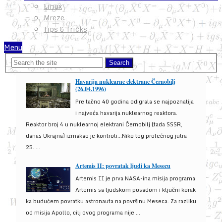
Linux
Mreze
Tips & Tricks
Menu
Havarija nuklearne elektrane Černobilj
(26.04.1996)
Pre tačno 40 godina odigrala se najpoznatija
i najveća havarija nuklearnog reaktora.
Reaktor broj 4 u nuklearnoj elektrani Černobilj (tada SSSR,
danas Ukrajna) izmakao je kontroli...Niko tog prolećnog jutra
25. ...
Artemis II: povratak ljudi ka Mesecu
Artemis II je prva NASA-ina misija programa
Artemis sa ljudskom posadom i ključni korak
ka budućem povratku astronauta na površinu Meseca. Za razliku
od misija Apollo, cilj ovog programa nije ...