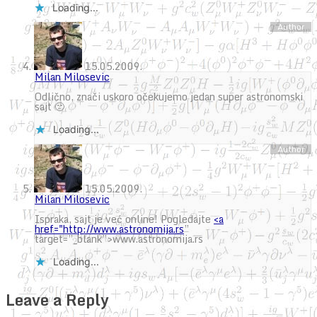
Loading...
15.05.2009.
Milan Milosevic
Odlično, znači uskoro očekujemo jedan super astronomski
sajt 🙂
Loading...
15.05.2009.
Milan Milosevic
Ispraka, sajt je već online! Pogledajte
<a
href="
http://www.astronomija.rs
”
target=”_blank”>www.astronomija.rs
Loading...
Leave a Reply