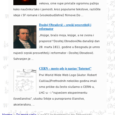
vekova, crne rupe privlače ogromnu pažnju
kako naučnika tako i javnosti, kroz popularne tekstove, različite
ideje i SF romane i (visokobudžetne) filmove.Do ...
Dositej Obradović – srpski prosvetitelj i
reformator
„Knjige, braćo moja, knjige, a ne zvona i
praporce!“Dositej ObradovićNa današnji dan
28. marta 1811. godine u Beogradu je umro
najveći srpski prosvetitelj i reformator – Dositej Obradović.
Sahranjen je ...
CERN – mesto gde je nastao “Internet”
Prvi World Wide Web Logo (Autor: Robert
Cailliau)Prethodnih nekoliko godina imali
smo prilike da često slušamo o CERN-u,
LHC-u - i "najvećem eksperimentu
čovečanstva", ulasku Srbije u punopravno članstvo,
akceleratoru, ...
Home
»
Iz mog ugla
»
exYU astronomija na Internetu