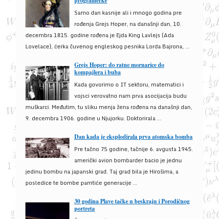
programerke
Samo dan kasnije ali i mnogo godina pre
rođenja Grejs Hoper, na današnji dan, 10.
decembra 1815. godine rođena je Ejda King Lavlejs (Ada
Lovelace), ćerka čuvenog engleskog pesnika Lorda Bajrona, ...
Grejs Hoper: do ratne mornarice do
kompajlera i buba
Kada govorimo o IT sektoru, matematici i
vojsci verovatno nam prva asocijacija budu
muškarci. Međutim, tu sliku menja žena rođena na današnji dan,
9. decembra 1906. godine u Njujorku. Doktorirala ...
Dan kada je eksplodirala prva atomska bomba
Pre tačno 75 godine, tačnije 6. avgusta 1945.
američki avion bombarder bacio je jednu
jedinu bombu na japanski grad. Taj grad bila je Hirošima, a
posledice te bombe pamtiće generacije ...
30 godina Plave tačke u beskraju i Porodičnog
portreta