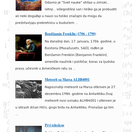
Odavno je "Svet nauke" otišao u zimski...
letnji... višegodišnji san i teško ga je probuditi
ali neki događaji u nauci su toliko značajni da mogu da
predstavljaju prekretnicu u budućem ...
Bendžamin Frenklin (1706 - 1790)
Na današnji dan, 17. januara, 1706. godine, u
Bostonu (Masačusets, SAD), rođen je
Benžamin Frenklin (Benjamin Franklin),
američki naučnik i političar, borac za ljudska
prava, učesnik u Američkom ratu za ...
Meteorit sa Marsa ALH84001
Najpoznatiji meteorit sa Marsa otkriven je 27.
decembra 1984. godine na Antarktiku.Ovaj
meteorit nosi oznaku ALH84001 i otkriven je
u oblasti Allan Hills, grupi brda na Antarktiku. Pronašao ga tim
...
Prvi teleskop