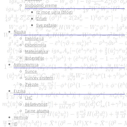
Slobodno vreme
Iz mog ugla (blog)
Citati
Sve ostalo
Nauka
Ekologija
Ekonomija
Matematika
Biografije
Astronomija
Sunce
Sunčev sistem
Zvezde
Fizika
LHC
Relativnost
Tajne atoma
Hemija
IT