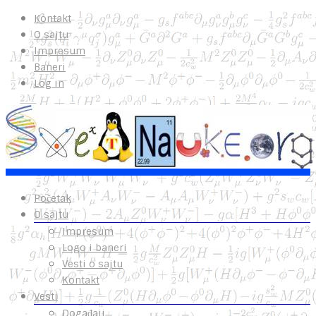
Kontakt
O sajtu
Impresum
Baneri
Log in
Početak
O sajtu
Impresum
Logo i baneri
Vesti o sajtu
Kontakt
Vesti
Događaji