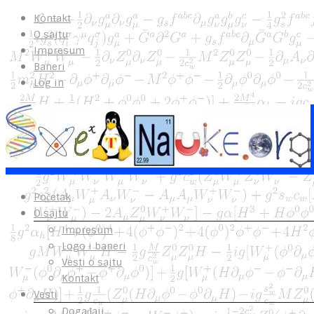
Kontakt
O sajtu
Impresum
Baneri
Log in
Početak
O sajtu
Impresum
Logo i baneri
Vesti o sajtu
Kontakt
Vesti
Događaji