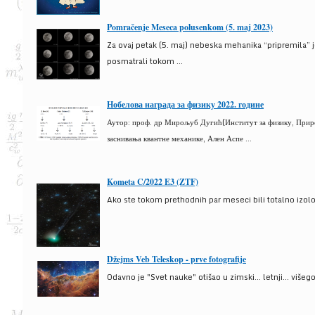
Pomračenje Meseca polusenkom (5. maj 2023)
Za ovaj petak (5. maj) nebeska mehanika “pripremila” 
posmatrali tokom ...
Нобелова награда за физику 2022. године
Аутор: проф. др Мирољуб Дугић(Институт за физику, Природ
заснивања квантне механике, Ален Аспе ...
Kometa C/2022 E3 (ZTF)
Ako ste tokom prethodnih par meseci bili totalno izolova
Džejms Veb Teleskop - prve fotografije
Odavno je "Svet nauke" otišao u zimski... letnji... više