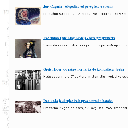
Juri Gagarin - 60 godina od prvog leta u svemir
Pre tačno 60 godina, 12. aprila 1961. godine oko 9 sati
Rođendan Ejde King Lavlejs - prve programerke
Samo dan kasnije ali i mnogo godina pre rođenja Grejs
Grejs Hoper: do ratne mornarice do kompajlera i buba
Kada govorimo o IT sektoru, matematici i vojsci verova
Dan kada je eksplodirala prva atomska bomba
Pre tačno 75 godine, tačnije 6. avgusta 1945. američki