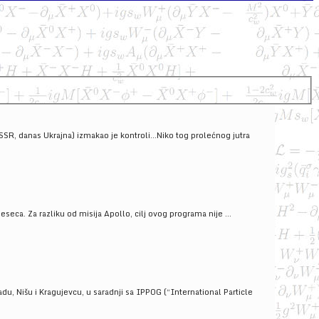
SSSR, danas Ukrajna) izmakao je kontroli...Niko tog prolećnog jutra
ca. Za razliku od misija Apollo, cilj ovog programa nije ...
u, Nišu i Kragujevcu, u saradnji sa IPPOG (“International Particle