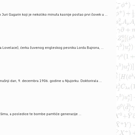
uri Gagarin koji je nekoliko minuta kasnije postao prvi čovek u ...
a Lovelace), ćerka čuvenog engleskog pesnika Lorda Bajrona, ...
ašnji dan, 9. decembra 1906. godine u Njujorku. Doktorirala ...
ošima, a posledice te bombe pamtiće generacije ...