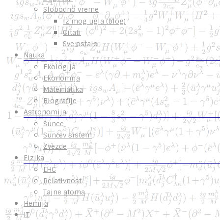
Slobodno vreme
Iz mog ugla (blog)
Citati
Sve ostalo
Nauka
Ekologija
Ekonomija
Matematika
Biografije
Astronomija
Sunce
Sunčev sistem
Zvezde
Fizika
LHC
Relativnost
Tajne atoma
Hemija
IT