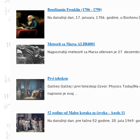
Bendžamin Frenklin (1706 - 1790)
Na današnji dan, 17. januara, 1706. godine, u Bostonu (
Meteorit sa Marsa ALH84001
Najpoznatiji meteorit sa Marsa otkriven je 27. decembra
Prvi teleskop
Galileo Galilej i prvi teleskop (izvor: Physics Today)N
napravio je ovaj ...
52 godine od Malog koraka za čoveka - Apolo 11
Na današnji dan, pre tačno 52 godine, 20. jula 1969. g