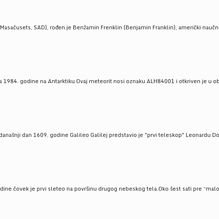
Masačusets, SAD), rođen je Benžamin Frenklin (Benjamin Franklin), američki naučnik 
 1984. godine na Antarktiku.Ovaj meteorit nosi oznaku ALH84001 i otkriven je u oblas
a današnji dan 1609. godine Galileo Galilej predstavio je "prvi teleskop" Leonardu D
odine čovek je prvi sleteo na površinu drugog nebeskog tela.Oko šest sati pre “malo