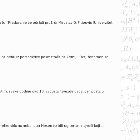
!“Predavanje će održati prof. dr Miroslav D. Filipović (Univerzitet
še na nebu iz perspektive posmatrača na Zemlji. Ovaj fenomen se,
tim, svake godine oko 10. avgusta "zvezde padalice" postaju ...
ko viđa na nebu, pun Mesec će biti ogroman, najveći koji ...