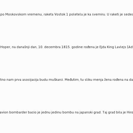
 po Moskovskom vremenu, raketa Vostok 1 poletela je ka svemiru. U raketi je sedeo J
 Hoper, na današnji dan, 10. decembra 1815. godine rođena je Ejda King Lavlejs (Ad
tno nam prva asocijacija budu muškarci. Međutim, tu sliku menja žena rođena na dan
 avion bombarder bacio je jednu jedinu bombu na japanski grad. Taj grad bila je Hir