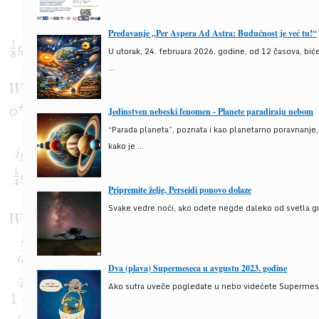
Predavanje „Per Aspera Ad Astra: Budućnost je već tu!“
U utorak, 24. februara 2026. godine, od 12 časova, bić
...
Jedinstven nebeski fenomen - Planete paradiraju nebom
“Parada planeta”, poznata i kao planetarno poravnanje
kako je ...
Pripremite želje, Perseidi ponovo dolaze
Svake vedre noći, ako odete negde daleko od svetla gra
Dva (plava) Supermeseca u avgustu 2023. godine
Ako sutra uveče pogledate u nebo videćete Supermesec,