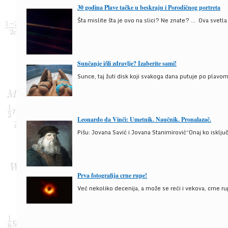
30 godina Plave tačke u beskraju i Porodičnog portreta
Šta mislite šta je ovo na slici? Ne znate? … Ova svetla t
Sunčanje i/ili zdravlje? Izaberite sami!
Sunce, taj žuti disk koji svakoga dana putuje po plav
Leonardo da Vinči: Umetnik. Naučnik. Pronalazač.
Pišu: Jovana Savić i Jovana Stanimirović“Onaj ko isklju
Prva fotografija crne rupe!
Već nekoliko decenija, a može se reći i vekova, crne ru