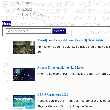
Linux
Mreze
Tips & Tricks
Menu
Havarija nuklearne elektrane Černobilj (26.04.1996)
Pre tačno 40 godina odigrala se najpoznatija i najveća 
25. ...
Artemis II: povratak ljudi ka Mesecu
Artemis II je prva NASA-ina misija programa Artemis s
CERN Masterclass 2026
Međunarodni program “Physics Masterclasses” iz oblasti
Physics Outreach Group”). Program će se ...