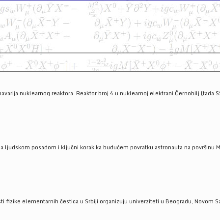
havarija nuklearnog reaktora. Reaktor broj 4 u nuklearnoj elektrani Černobilj (tada 
a ljudskom posadom i ključni korak ka budućem povratku astronauta na površinu Mese
 fizike elementarnih čestica u Srbiji organizuju univerziteti u Beogradu, Novom Sad