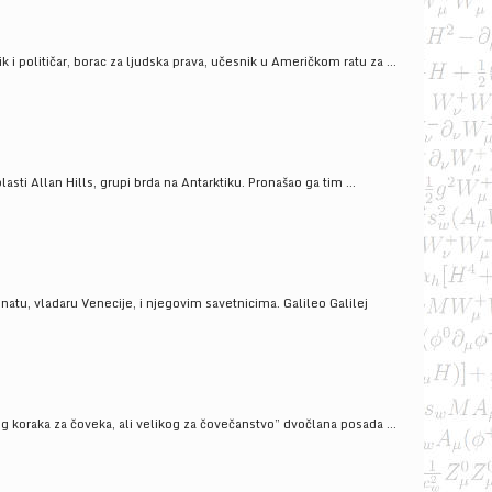
i političar, borac za ljudska prava, učesnik u Američkom ratu za ...
ti Allan Hills, grupi brda na Antarktiku. Pronašao ga tim ...
onatu, vladaru Venecije, i njegovim savetnicima. Galileo Galilej
g koraka za čoveka, ali velikog za čovečanstvo” dvočlana posada ...