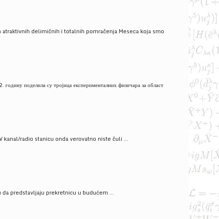
 atraktivnih delimičnih i totalnih pomračenja Meseca koja smo
. годину поделила су тројица експерименталних физичара за област
V kanal/radio stanicu onda verovatno niste čuli ...
gu da predstavljaju prekretnicu u budućem ...