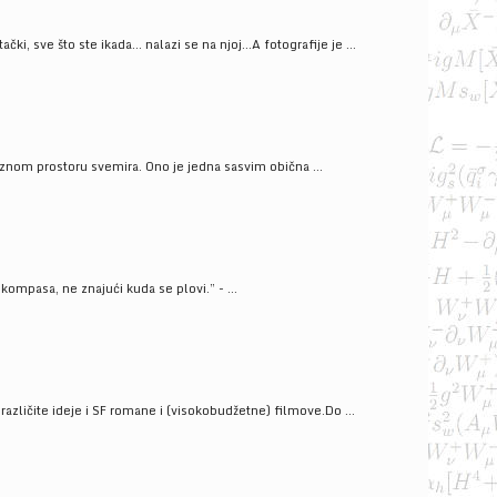
ački, sve što ste ikada… nalazi se na njoj…A fotografije je ...
znom prostoru svemira. Ono je jedna sasvim obična ...
kompasa, ne znajući kuda se plovi.” - ...
azličite ideje i SF romane i (visokobudžetne) filmove.Do ...