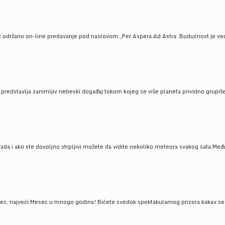
e održano on-line predavanje pod naslovom:„Per Aspera Ad Astra: Budućnost je već tu
, predstavlja zanimljiv nebeski događaj tokom kojeg se više planeta prividno grupi
da i ako ste dovoljno strpljivi možete da vidite nekoliko meteora svakog sata.Među
 najveći Mesec u mnogo godina! Bićete svedok spektakularnog prizora kakav se ret