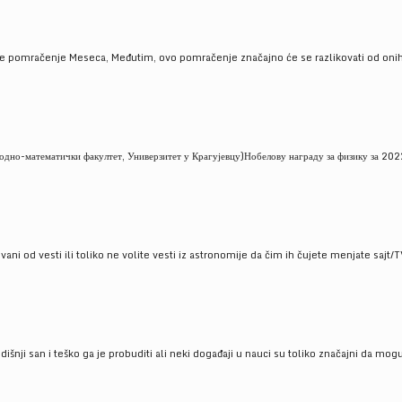
je pomračenje Meseca, Međutim, ovo pomračenje značajno će se razlikovati od onih
но-математички факултет, Универзитет у Крагујевцу)Нобелову награду за физику за 2022
ni od vesti ili toliko ne volite vesti iz astronomije da čim ih čujete menjate sajt/T
godišnji san i teško ga je probuditi ali neki događaji u nauci su toliko značajni da mo