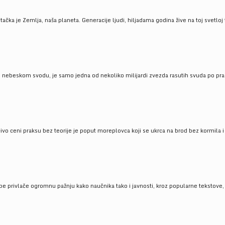
ačka je Zemlja, naša planeta. Generacije ljudi, hiljadama godina žive na toj svetloj t
om nebeskom svodu, je samo jedna od nekoliko milijardi zvezda rasutih svuda po pra
čivo ceni praksu bez teorije je poput moreplovca koji se ukrca na brod bez kormila i 
pe privlače ogromnu pažnju kako naučnika tako i javnosti, kroz popularne tekstove, r