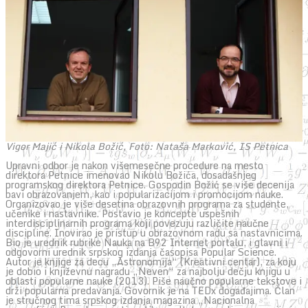
Vigor Majić i Nikola Božić, Foto: Nataša Marković, IS Petnica
Upravni odbor je nakon višemesečne procedure na mesto
direktora Petnice imenovao Nikolu Božića, dosadašnjeg
programskog direktora Petnice. Gospodin Božić se više decenija
bavi obrazovanjem, kao i popularizacijom i promocijom nauke.
Organizovao je više desetina obrazovnih programa za studente,
učenike i nastavnike. Postavio je koncepte uspešnih
interdisciplinarnih programa koji povezuju različite naučne
discipline. Inovirao je pristup u obrazovnom radu sa nastavnicima.
Bio je urednik rubrike Nauka na B92 Internet portalu, i glavni i
odgovorni urednik srpskog izdanja časopisa Popular Science.
Autor je knjige za decu „Astronomija“ (Kreativni centar), za koju
je dobio i književnu nagradu „Neven“ za najbolju dečju knjigu u
oblasti popularne nauke (2013). Piše naučno popularne tekstove i
drži popularna predavanja. Govornik je na TEDx događajima. Član
je stručnog tima srpskog izdanja magazina „Nacionalna