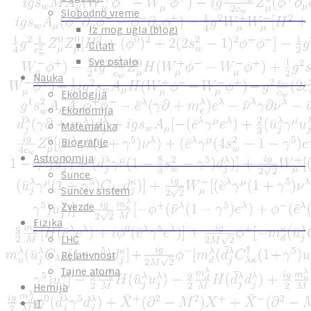
Slobodno vreme
Iz mog ugla (blog)
Citati
Sve ostalo
Nauka
Ekologija
Ekonomija
Matematika
Biografije
Astronomija
Sunce
Sunčev sistem
Zvezde
Fizika
LHC
Relativnost
Tajne atoma
Hemija
IT