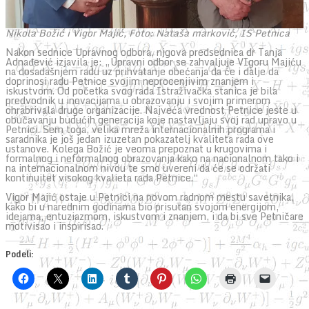
Nikola Božić i Vigor Majić, Foto: Nataša marković, IS Petnica
Nakon sednice Upravnog odbora, njgova predsednica dr Tanja
Adnađević izjavila je: „Upravni odbor se zahvaljuje VIgoru Majiću
na dosadašnjem radu uz prihvatanje obećanja da će i dalje da
doprinosi radu Petnice svojim neprocenjivim znanjem i
iskustvom. Od početka svog rada Istraživačka stanica je bila
predvodnik u inovacijama u obrazovanju i svojim primerom
ohrabrivala druge organizacije. Najveća vrednost Petnice jeste u
obučavanju budućih generacija koje nastavljaju svoj rad upravo u
Petnici. Sem toga, velika mreža internacionalnih programa i
saradnika je još jedan izuzetan pokazatelj kvaliteta rada ove
ustanove. Kolega Božić je veoma prepoznat u krugovima i
formalnog i neformalnog obrazovanja kako na nacionalnom tako i
na internacionalnom nivou te smo uvereni da će se održati
kontinuitet visokog kvalieta rada Petnice.“
Vigor Majić ostaje u Petnici na novom radnom mestu savetnika,
kako bi u narednim godinama bio prisutan svojom energijom,
idejama, entuziazmom, iskustvom i znanjem, i da bi sve Petničare
motivisao i inspirisao.
Podeli: