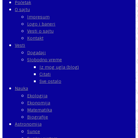
Početak
O sajtu
Impresum
Logo i baneri
Vesti o sajtu
Kontakt
Vesti
Događaji
Slobodno vreme
Iz mog ugla (blog)
Citati
Sve ostalo
Nauka
Ekologija
Ekonomija
Matematika
Biografije
Astronomija
Sunce