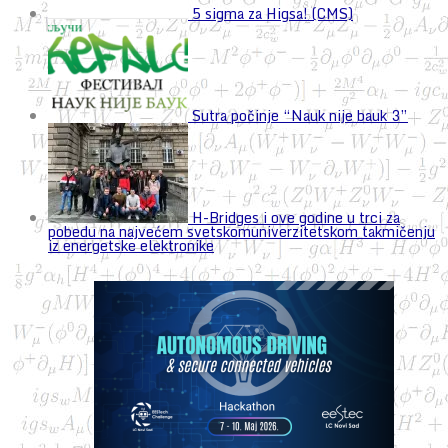
5 sigma za Higsa! (CMS)
Sutra počinje “Nauk nije bauk 3”
H-Bridges i ove godine u trci za
pobedu na najvećem svetskomuniverzitetskom takmičenju
iz energetske elektronike