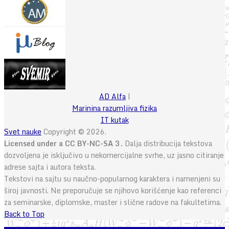
AD Alfa
|
Marinina razumljiva fizika
IT kutak
Svet nauke
Copyright © 2026.
Licensed under a CC BY-NC-SA 3.
Dalja distribucija tekstova
dozvoljena je isključivo u nekomercijalne svrhe, uz jasno citiranje
adrese sajta i autora teksta.
Tekstovi na sajtu su naučno-popularnog karaktera i namenjeni su
široj javnosti. Ne preporučuje se njihovo korišćenje kao referenci
za seminarske, diplomske, master i slične radove na fakultetima.
Back to Top