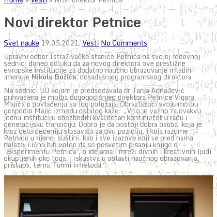
Novi direktor Petnice
Svet nauke
19.05.2021.
Vesti
No Comments
Upravni odbor Istraživačke stanice Petnica na svojoj redovnoj
sednici doneo odluku da za novog direktora ove prestižne
evropske institucije za dodatno naučno obrazovanje mladih
imenuje
Nikolu Božića
, dosadašnjeg programskog direktora.
Na sednici UO kojom je predsedavala dr Tanja Adnađević
prihvaćena je molba dugogodišnjeg direktora Petnice Vigora
Majića o povlačenju sa tog položaja. Obrazlažući svoju molbu
gospodin Majić između ostalog kaže: „Vrlo je važno za ovakvu
jednu instituciju obezbediti kvalitetan kontinuitet u radu i
generacijsku tranziciju. Dobro je da postoji dobra osoba, koja je
kroz celu deceniju stasavala za ovu poziciju, i koja razume
Petnicu u njenoj suštini, kao i sve izazove koji se pred nama
nalaze. Lično bih voleo da se posvetim pisanju knjige o
‘eksperimentu Petnica’, o idejama i mreži divnih i kreativnih ljudi
okupljenih oko toga, i iskustva u oblasti naučnog obrazovanja,
pristupa, tema, formi i metoda.“