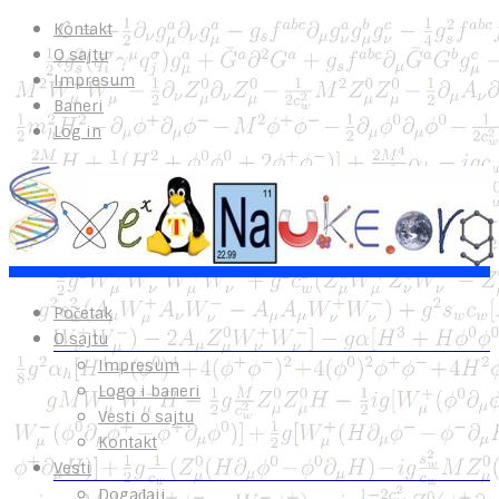
Kontakt
O sajtu
Impresum
Baneri
Log in
Početak
O sajtu
Impresum
Logo i baneri
Vesti o sajtu
Kontakt
Vesti
Događaji