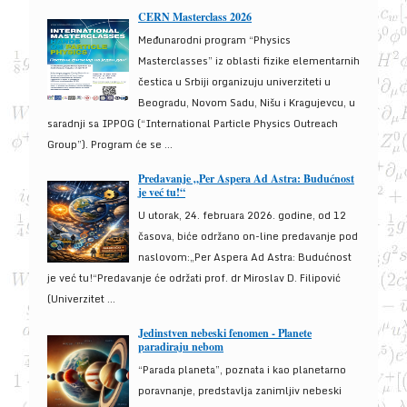
CERN Masterclass 2026
Međunarodni program “Physics
Masterclasses” iz oblasti fizike elementarnih
čestica u Srbiji organizuju univerziteti u
Beogradu, Novom Sadu, Nišu i Kragujevcu, u
saradnji sa IPPOG (“International Particle Physics Outreach
Group”). Program će se ...
Predavanje „Per Aspera Ad Astra: Budućnost
je već tu!“
U utorak, 24. februara 2026. godine, od 12
časova, biće održano on-line predavanje pod
naslovom:„Per Aspera Ad Astra: Budućnost
je već tu!“Predavanje će održati prof. dr Miroslav D. Filipović
(Univerzitet ...
Jedinstven nebeski fenomen - Planete
paradiraju nebom
“Parada planeta”, poznata i kao planetarno
poravnanje, predstavlja zanimljiv nebeski