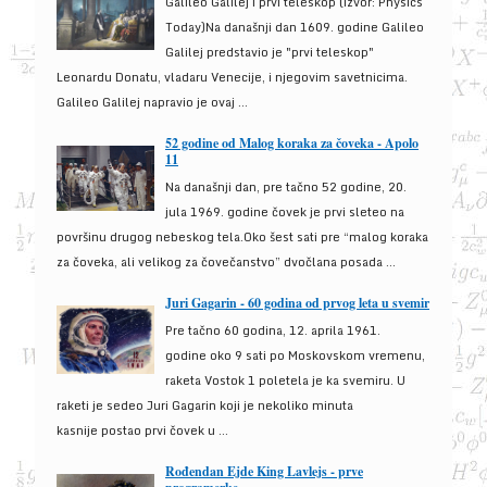
Galileo Galilej i prvi teleskop (izvor: Physics
Today)Na današnji dan 1609. godine Galileo
Galilej predstavio je "prvi teleskop"
Leonardu Donatu, vladaru Venecije, i njegovim savetnicima.
Galileo Galilej napravio je ovaj ...
52 godine od Malog koraka za čoveka - Apolo
11
Na današnji dan, pre tačno 52 godine, 20.
jula 1969. godine čovek je prvi sleteo na
površinu drugog nebeskog tela.Oko šest sati pre “malog koraka
za čoveka, ali velikog za čovečanstvo” dvočlana posada ...
Juri Gagarin - 60 godina od prvog leta u svemir
Pre tačno 60 godina, 12. aprila 1961.
godine oko 9 sati po Moskovskom vremenu,
raketa Vostok 1 poletela je ka svemiru. U
raketi je sedeo Juri Gagarin koji je nekoliko minuta
kasnije postao prvi čovek u ...
Rođendan Ejde King Lavlejs - prve