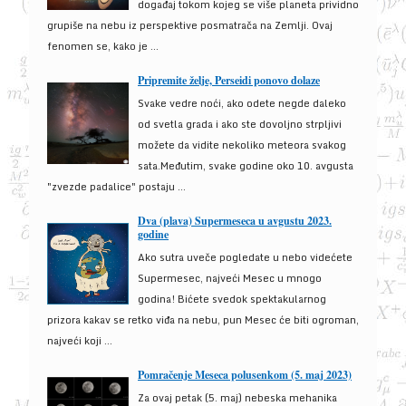
događaj tokom kojeg se više planeta prividno
grupiše na nebu iz perspektive posmatrača na Zemlji. Ovaj
fenomen se, kako je ...
Pripremite želje, Perseidi ponovo dolaze
Svake vedre noći, ako odete negde daleko
od svetla grada i ako ste dovoljno strpljivi
možete da vidite nekoliko meteora svakog
sata.Međutim, svake godine oko 10. avgusta
"zvezde padalice" postaju ...
Dva (plava) Supermeseca u avgustu 2023.
godine
Ako sutra uveče pogledate u nebo videćete
Supermesec, najveći Mesec u mnogo
godina! Bićete svedok spektakularnog
prizora kakav se retko viđa na nebu, pun Mesec će biti ogroman,
najveći koji ...
Pomračenje Meseca polusenkom (5. maj 2023)
Za ovaj petak (5. maj) nebeska mehanika