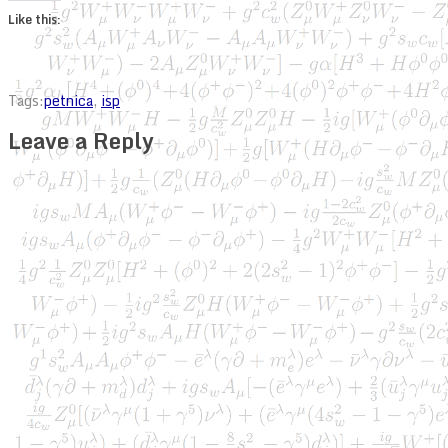
Like this:
Tags:
petnica
,
isp
Leave a Reply