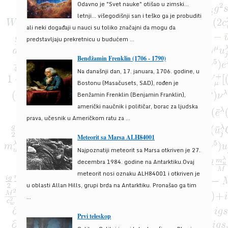
Odavno je "Svet nauke" otišao u zimski...
letnji... višegodišnji san i teško ga je probuditi
ali neki događaji u nauci su toliko značajni da mogu da
predstavljaju prekretnicu u budućem ...
Bendžamin Frenklin (1706 - 1790)
Na današnji dan, 17. januara, 1706. godine, u
Bostonu (Masačusets, SAD), rođen je
Benžamin Frenklin (Benjamin Franklin),
američki naučnik i političar, borac za ljudska
prava, učesnik u Američkom ratu za ...
Meteorit sa Marsa ALH84001
Najpoznatiji meteorit sa Marsa otkriven je 27.
decembra 1984. godine na Antarktiku.Ovaj
meteorit nosi oznaku ALH84001 i otkriven je
u oblasti Allan Hills, grupi brda na Antarktiku. Pronašao ga tim
...
Prvi teleskop