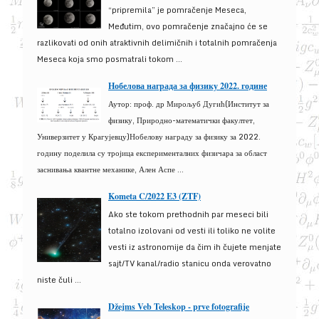
“pripremila” je pomračenje Meseca,
Međutim, ovo pomračenje značajno će se
razlikovati od onih atraktivnih delimičnih i totalnih pomračenja
Meseca koja smo posmatrali tokom ...
Нобелова награда за физику 2022. године
Аутор: проф. др Мирољуб Дугић(Институт за
физику, Природно-математички факултет,
Универзитет у Крагујевцу)Нобелову награду за физику за 2022.
годину поделила су тројица експерименталних физичара за област
заснивања квантне механике, Ален Аспе ...
Kometa C/2022 E3 (ZTF)
Ako ste tokom prethodnih par meseci bili
totalno izolovani od vesti ili toliko ne volite
vesti iz astronomije da čim ih čujete menjate
sajt/TV kanal/radio stanicu onda verovatno
niste čuli ...
Džejms Veb Teleskop - prve fotografije