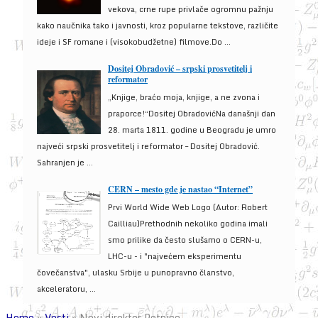
vekova, crne rupe privlače ogromnu pažnju
kako naučnika tako i javnosti, kroz popularne tekstove, različite
ideje i SF romane i (visokobudžetne) filmove.Do ...
Dositej Obradović – srpski prosvetitelj i
reformator
„Knjige, braćo moja, knjige, a ne zvona i
praporce!“Dositej ObradovićNa današnji dan
28. marta 1811. godine u Beogradu je umro
najveći srpski prosvetitelj i reformator – Dositej Obradović.
Sahranjen je ...
CERN – mesto gde je nastao “Internet”
Prvi World Wide Web Logo (Autor: Robert
Cailliau)Prethodnih nekoliko godina imali
smo prilike da često slušamo o CERN-u,
LHC-u - i "najvećem eksperimentu
čovečanstva", ulasku Srbije u punopravno članstvo,
akceleratoru, ...
Home
»
Vesti
»
Novi direktor Petnice