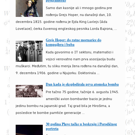
programerke
Samo dan kasnije ali i mnogo godina pre
rođenja Grejs Hoper, na današnji dan, 10.
decembra 1815. godine rođena je Ejda King Lavlejs (Ada
Lovelace), ćerka čuvenog engleskog pesnika Lorda Bajrona, ...
Grejs Hoper: do ratne mornarice do
kompajlera i buba
Kada govorimo o IT sektoru, matematici i
vojsci verovatno nam prva asocijacija budu
muškarci. Međutim, tu sliku menja žena rođena na današnji dan,
9. decembra 1906. godine u Njujorku. Doktorirala ...
Dan kada je eksplodirala prva atomska bomba
Pre tačno 75 godine, tačnije 6. avgusta 1945.
američki avion bombarder bacio je jednu
jedinu bombu na japanski grad. Taj grad bila je Hirošima, a
posledice te bombe pamtiće generacije ...
30 godina Plave tačke u beskraju i Porodičnog
portreta