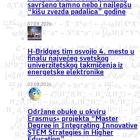
savršeno tamno nebo i najlepšu
“kišu zvezda padalica” godine
07.08.2026.
H-Bridges tim osvojio 4. mesto u
finalu najvećeg svetskog
univerzitetskog takmičenja iz
energetske elektronike
02.08.2026.
Održane obuke u okviru
Erasmus+ projekta “Master
Degree in Integrating Innovative
STEM Strategies in Higher
Education”