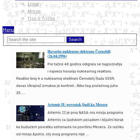
Linux
Mreze
Tips & Tricks
Menu
Havarija nuklearne elektrane Černobilj
(26.04.1996)
Pre tačno 40 godina odigrala se najpoznatija
i najveća havarija nuklearnog reaktora.
Reaktor broj 4 u nuklearnoj elektrani Černobilj (tada SSSR,
danas Ukrajna) izmakao je kontroli...Niko tog prolećnog jutra
25. ...
Artemis II: povratak ljudi ka Mesecu
Artemis II je prva NASA-ina misija programa
Artemis sa ljudskom posadom i ključni korak
ka budućem povratku astronauta na površinu Meseca. Za razliku
od misija Apollo, cilj ovog programa nije ...