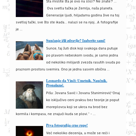
Šta mislite šta je ovo na slici? Ne znate? …
Ova svetla tačka je Zemlja, naša planeta.
Generacije ljudi, hiljadama godina žive na toj
svetloj tački, sve što ste ikada… nalazi se na njoj…A fotografije
je ...
Sunčanje i/ili zdravlje? Izaberite sami!
Sunce, taj žuti disk koji svakoga dana putuje
po plavom nebeskom svodu, je samo jedna
od nekoliko milijardi zvezda rasutih svuda po
praznom prostoru svemira. Ono je jedna sasvim obična ...
Leonardo da Vinči: Umetnik. Naučnik.
Pronalazač.
Pišu: Jovana Savić i Jovana Stanimirović“Onaj
ko isključivo ceni praksu bez teorije je poput
moreplovca koji se ukrca na brod bez
kormila i kompasa, ne znajući kuda se plovi.” - ...
Prva fotografija crne rupe!
Već nekoliko decenija, a može se reći i