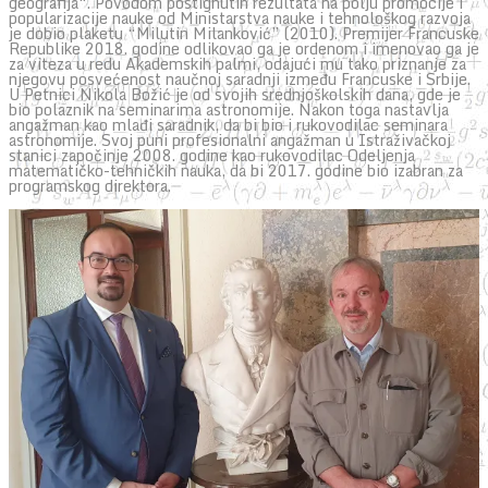
geografija“. Povodom postignutih rezultata na polju promocije i
popularizacije nauke od Ministarstva nauke i tehnološkog razvoja
je dobio plaketu “Milutin Milanković” (2010). Premijer Francuske
Republike 2018. godine odlikovao ga je ordenom i imenovao ga je
za viteza u redu Akademskih palmi, odajući mu tako priznanje za
njegovu posvećenost naučnoj saradnji između Francuske i Srbije.
U Petnici Nikola Božić je od svojih srednjoškolskih dana, gde je
bio polaznik na seminarima astronomije. Nakon toga nastavlja
angažman kao mlađi saradnik, da bi bio i rukovodilac seminara
astronomije. Svoj puni profesionalni angažman u Istraživačkoj
stanici započinje 2008. godine kao rukovodilac Odeljenja
matematičko-tehničkih nauka, da bi 2017. godine bio izabran za
programskog direktora.