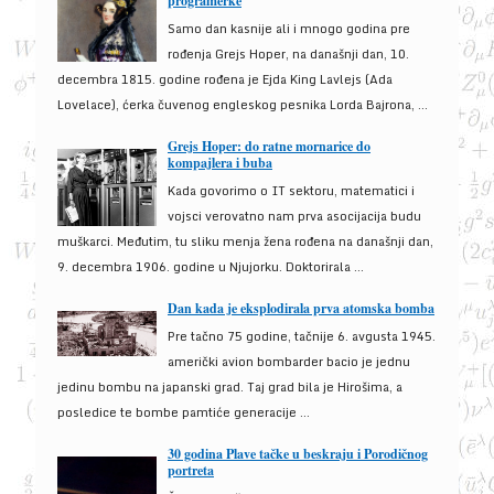
programerke
Samo dan kasnije ali i mnogo godina pre
rođenja Grejs Hoper, na današnji dan, 10.
decembra 1815. godine rođena je Ejda King Lavlejs (Ada
Lovelace), ćerka čuvenog engleskog pesnika Lorda Bajrona, ...
Grejs Hoper: do ratne mornarice do
kompajlera i buba
Kada govorimo o IT sektoru, matematici i
vojsci verovatno nam prva asocijacija budu
muškarci. Međutim, tu sliku menja žena rođena na današnji dan,
9. decembra 1906. godine u Njujorku. Doktorirala ...
Dan kada je eksplodirala prva atomska bomba
Pre tačno 75 godine, tačnije 6. avgusta 1945.
američki avion bombarder bacio je jednu
jedinu bombu na japanski grad. Taj grad bila je Hirošima, a
posledice te bombe pamtiće generacije ...
30 godina Plave tačke u beskraju i Porodičnog
portreta