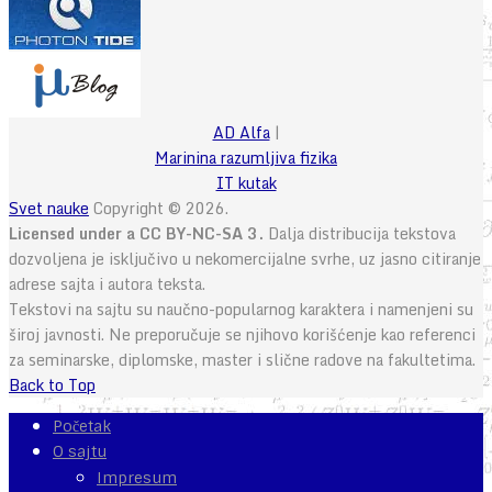
AD Alfa
|
Marinina razumljiva fizika
IT kutak
Svet nauke
Copyright © 2026.
Licensed under a CC BY-NC-SA 3.
Dalja distribucija tekstova
dozvoljena je isključivo u nekomercijalne svrhe, uz jasno citiranje
adrese sajta i autora teksta.
Tekstovi na sajtu su naučno-popularnog karaktera i namenjeni su
široj javnosti. Ne preporučuje se njihovo korišćenje kao referenci
za seminarske, diplomske, master i slične radove na fakultetima.
Back to Top
Početak
O sajtu
Impresum