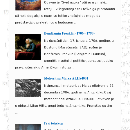
Odavno je "Svet nauke" otišao u zimski...
letnji... višegodišnji san i teško ga je probuditi
ali neki događaji u nauci su toliko značajni da mogu da
predstavljaju prekretnicu u budućem ...
Bendžamin Frenklin (1706 - 1790)
Na današnji dan, 17. januara, 1706. godine, u
Bostonu (Masačusets, SAD), rođen je
Benžamin Frenklin (Benjamin Franklin),
američki naučnik i političar, borac za ljudska
prava, učesnik u Američkom ratu za ...
Meteorit sa Marsa ALH84001
Najpoznatiji meteorit sa Marsa otkriven je 27.
decembra 1984. godine na Antarktiku.Ovaj
meteorit nosi oznaku ALH84001 i otkriven je
u oblasti Allan Hills, grupi brda na Antarktiku. Pronašao ga tim
...
Prvi teleskop