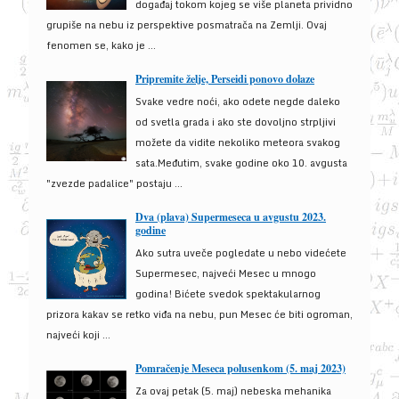
događaj tokom kojeg se više planeta prividno
grupiše na nebu iz perspektive posmatrača na Zemlji. Ovaj
fenomen se, kako je ...
Pripremite želje, Perseidi ponovo dolaze
Svake vedre noći, ako odete negde daleko
od svetla grada i ako ste dovoljno strpljivi
možete da vidite nekoliko meteora svakog
sata.Međutim, svake godine oko 10. avgusta
"zvezde padalice" postaju ...
Dva (plava) Supermeseca u avgustu 2023.
godine
Ako sutra uveče pogledate u nebo videćete
Supermesec, najveći Mesec u mnogo
godina! Bićete svedok spektakularnog
prizora kakav se retko viđa na nebu, pun Mesec će biti ogroman,
najveći koji ...
Pomračenje Meseca polusenkom (5. maj 2023)
Za ovaj petak (5. maj) nebeska mehanika