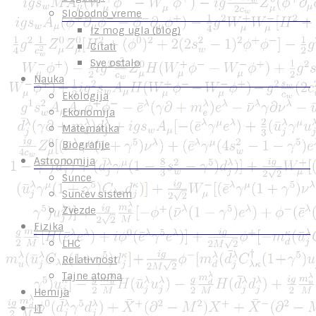
Slobodno vreme
Iz mog ugla (blog)
Citati
Sve ostalo
Nauka
Ekologija
Ekonomija
Matematika
Biografije
Astronomija
Sunce
Sunčev sistem
Zvezde
Fizika
LHC
Relativnost
Tajne atoma
Hemija
IT