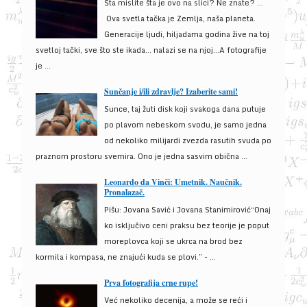
Šta mislite šta je ovo na slici? Ne znate? …
Ova svetla tačka je Zemlja, naša planeta.
Generacije ljudi, hiljadama godina žive na toj
svetloj tački, sve što ste ikada… nalazi se na njoj…A fotografije
je ...
Sunčanje i/ili zdravlje? Izaberite sami!
Sunce, taj žuti disk koji svakoga dana putuje
po plavom nebeskom svodu, je samo jedna
od nekoliko milijardi zvezda rasutih svuda po
praznom prostoru svemira. Ono je jedna sasvim obična ...
Leonardo da Vinči: Umetnik. Naučnik.
Pronalazač.
Pišu: Jovana Savić i Jovana Stanimirović“Onaj
ko isključivo ceni praksu bez teorije je poput
moreplovca koji se ukrca na brod bez
kormila i kompasa, ne znajući kuda se plovi.” - ...
Prva fotografija crne rupe!
Već nekoliko decenija, a može se reći i