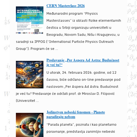
CERN Masterclass 2026
Međunarodni program “Physics
Masterclasses” iz oblasti fizike elementarnih
čestica u Srbiji organizuju univerziteti u
Beogradu, Novom Sadu, Nišu i Kragujevcu, u
saradnji sa IPPOG (“International Particle Physics Outreach
Group”). Program će se ...
Predavanje „Per Aspera Ad Astra: Budućnost
je već tu!“
U utorak, 24. februara 2026. godine, od 12
časova, biće održano on-line predavanje pod
naslovom:„Per Aspera Ad Astra: Budućnost
je već tu!“Predavanje će održati prof. dr Miroslav D. Filipović
(Univerzitet ...
Jedinstven nebeski fenomen - Planete
paradiraju nebom
“Parada planeta”, poznata i kao planetarno
poravnanje, predstavlja zanimljiv nebeski