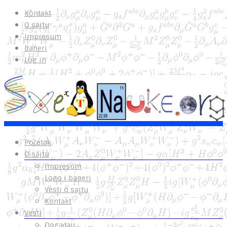
Kontakt
O sajtu
Impresum
Baneri
Log in
Početak
O sajtu
Impresum
Logo i baneri
Vesti o sajtu
Kontakt
Vesti
Događaji