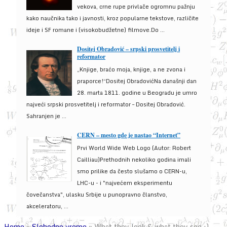
vekova, crne rupe privlače ogromnu pažnju
kako naučnika tako i javnosti, kroz popularne tekstove, različite
ideje i SF romane i (visokobudžetne) filmove.Do ...
Dositej Obradović – srpski prosvetitelj i
reformator
„Knjige, braćo moja, knjige, a ne zvona i
praporce!“Dositej ObradovićNa današnji dan
28. marta 1811. godine u Beogradu je umro
najveći srpski prosvetitelj i reformator – Dositej Obradović.
Sahranjen je ...
CERN – mesto gde je nastao “Internet”
Prvi World Wide Web Logo (Autor: Robert
Cailliau)Prethodnih nekoliko godina imali
smo prilike da često slušamo o CERN-u,
LHC-u - i "najvećem eksperimentu
čovečanstva", ulasku Srbije u punopravno članstvo,
akceleratoru, ...
Home
»
Slobodno vreme
»
What they look & what they see :)