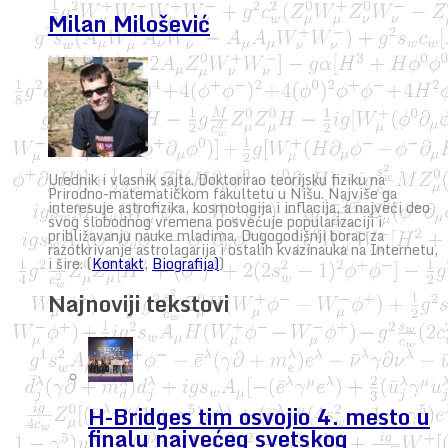
Milan Milošević
Urednik i vlasnik sajta. Doktorirao teorijsku fiziku na
Prirodno-matematičkom fakultetu u Nišu. Najviše ga
interesuje astrofizika, kosmologija i inflacija, a najveći deo
svog slobodnog vremena posvećuje popularizaciji i
približavanju nauke mladima. Dugogodišnji borac za
razotkrivanje astrolagarija i ostalih kvazinauka na Internetu,
i šire. (
Kontakt
,
Biografija)
)
Najnoviji tekstovi
H-Bridges tim osvojio 4. mesto u
finalu najvećeg svetskog