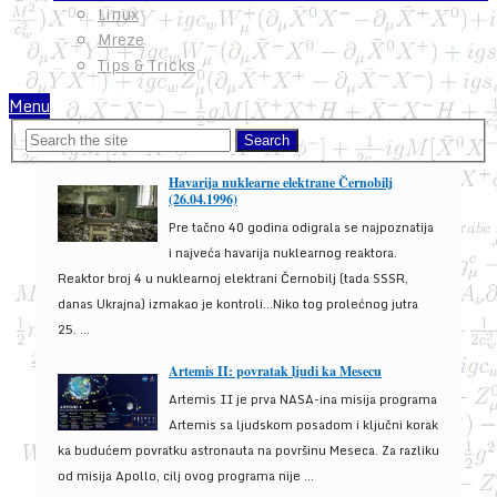
Linux
Mreze
Tips & Tricks
Menu
Havarija nuklearne elektrane Černobilj
(26.04.1996)
Pre tačno 40 godina odigrala se najpoznatija
i najveća havarija nuklearnog reaktora.
Reaktor broj 4 u nuklearnoj elektrani Černobilj (tada SSSR,
danas Ukrajna) izmakao je kontroli...Niko tog prolećnog jutra
25. ...
Artemis II: povratak ljudi ka Mesecu
Artemis II je prva NASA-ina misija programa
Artemis sa ljudskom posadom i ključni korak
ka budućem povratku astronauta na površinu Meseca. Za razliku
od misija Apollo, cilj ovog programa nije ...