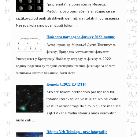
“pripremila” je pomračenje Meseca,
Međutim, ovo pomračenje značajno će se
razlikovati od onih atraktivnih delimičnih i totalnih pomračenja
Meseca koja smo posmatrali tokom ...
Нобелова награда за физику 2022. године
Аутор: проф. др Мирољуб Дугић(Институт за
физику, Природно-математички факултет,
Универзитет у Крагујевцу)Нобелову награду за физику за 2022.
годину поделила су тројица експерименталних физичара за област
заснивања квантне механике, Ален Аспе ...
Kometa C/2022 E3 (ZTF)
Ako ste tokom prethodnih par meseci bili
totalno izolovani od vesti ili toliko ne volite
vesti iz astronomije da čim ih čujete menjate
sajt/TV kanal/radio stanicu onda verovatno
niste čuli ...
Džejms Veb Teleskop - prve fotografije