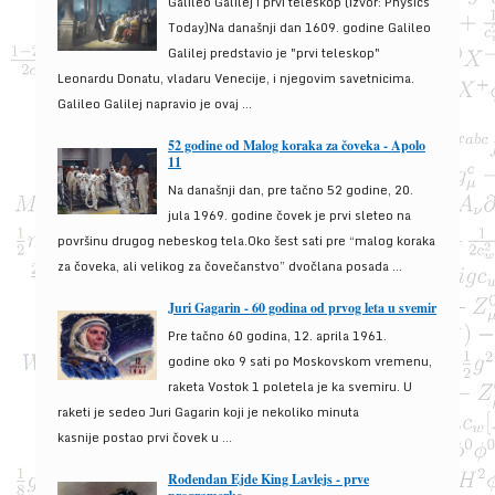
Galileo Galilej i prvi teleskop (izvor: Physics
Today)Na današnji dan 1609. godine Galileo
Galilej predstavio je "prvi teleskop"
Leonardu Donatu, vladaru Venecije, i njegovim savetnicima.
Galileo Galilej napravio je ovaj ...
52 godine od Malog koraka za čoveka - Apolo
11
Na današnji dan, pre tačno 52 godine, 20.
jula 1969. godine čovek je prvi sleteo na
površinu drugog nebeskog tela.Oko šest sati pre “malog koraka
za čoveka, ali velikog za čovečanstvo” dvočlana posada ...
Juri Gagarin - 60 godina od prvog leta u svemir
Pre tačno 60 godina, 12. aprila 1961.
godine oko 9 sati po Moskovskom vremenu,
raketa Vostok 1 poletela je ka svemiru. U
raketi je sedeo Juri Gagarin koji je nekoliko minuta
kasnije postao prvi čovek u ...
Rođendan Ejde King Lavlejs - prve