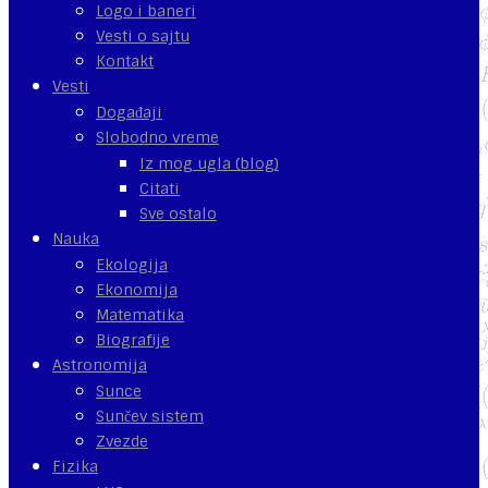
Logo i baneri
Vesti o sajtu
Kontakt
Vesti
Događaji
Slobodno vreme
Iz mog ugla (blog)
Citati
Sve ostalo
Nauka
Ekologija
Ekonomija
Matematika
Biografije
Astronomija
Sunce
Sunčev sistem
Zvezde
Fizika