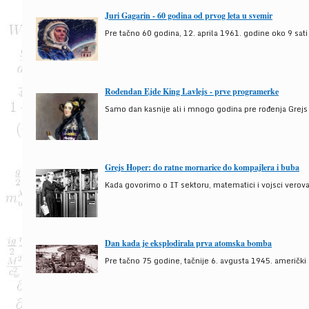
Juri Gagarin - 60 godina od prvog leta u svemir
Pre tačno 60 godina, 12. aprila 1961. godine oko 9 sati
Rođendan Ejde King Lavlejs - prve programerke
Samo dan kasnije ali i mnogo godina pre rođenja Grejs
Grejs Hoper: do ratne mornarice do kompajlera i buba
Kada govorimo o IT sektoru, matematici i vojsci verova
Dan kada je eksplodirala prva atomska bomba
Pre tačno 75 godine, tačnije 6. avgusta 1945. američki