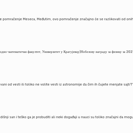
je pomračenje Meseca, Međutim, ovo pomračenje značajno će se razlikovati od onih
но-математички факултет, Универзитет у Крагујевцу)Нобелову награду за физику за 2022
ni od vesti ili toliko ne volite vesti iz astronomije da čim ih čujete menjate sajt/T
godišnji san i teško ga je probuditi ali neki događaji u nauci su toliko značajni da mo