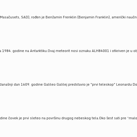
Masačusets, SAD), rođen je Benžamin Frenklin (Benjamin Franklin), američki naučnik 
 1984. godine na Antarktiku.Ovaj meteorit nosi oznaku ALH84001 i otkriven je u oblas
a današnji dan 1609. godine Galileo Galilej predstavio je "prvi teleskop" Leonardu D
odine čovek je prvi sleteo na površinu drugog nebeskog tela.Oko šest sati pre “malo