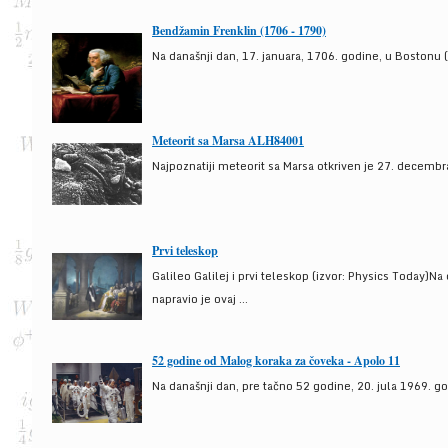
Bendžamin Frenklin (1706 - 1790)
Na današnji dan, 17. januara, 1706. godine, u Bostonu (
Meteorit sa Marsa ALH84001
Najpoznatiji meteorit sa Marsa otkriven je 27. decembra
Prvi teleskop
Galileo Galilej i prvi teleskop (izvor: Physics Today)N
napravio je ovaj ...
52 godine od Malog koraka za čoveka - Apolo 11
Na današnji dan, pre tačno 52 godine, 20. jula 1969. g