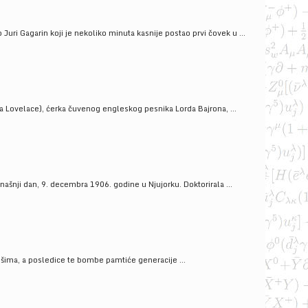
uri Gagarin koji je nekoliko minuta kasnije postao prvi čovek u ...
a Lovelace), ćerka čuvenog engleskog pesnika Lorda Bajrona, ...
ašnji dan, 9. decembra 1906. godine u Njujorku. Doktorirala ...
ošima, a posledice te bombe pamtiće generacije ...