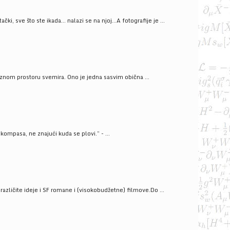
ački, sve što ste ikada… nalazi se na njoj…A fotografije je ...
znom prostoru svemira. Ono je jedna sasvim obična ...
kompasa, ne znajući kuda se plovi.” - ...
azličite ideje i SF romane i (visokobudžetne) filmove.Do ...