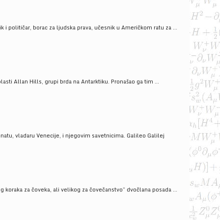
i političar, borac za ljudska prava, učesnik u Američkom ratu za ...
ti Allan Hills, grupi brda na Antarktiku. Pronašao ga tim ...
onatu, vladaru Venecije, i njegovim savetnicima. Galileo Galilej
g koraka za čoveka, ali velikog za čovečanstvo” dvočlana posada ...