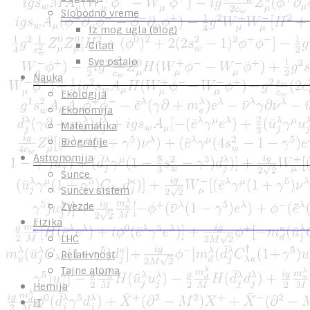
Slobodno vreme
Iz mog ugla (blog)
Citati
Sve ostalo
Nauka
Ekologija
Ekonomija
Matematika
Biografije
Astronomija
Sunce
Sunčev sistem
Zvezde
Fizika
LHC
Relativnost
Tajne atoma
Hemija
IT