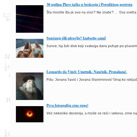
30 godina Plave tačke u beskraju i Porodičnog portreta
Šta mislite šta je ovo na slici? Ne znate? … Ova svetla t
Sunčanje i/ili zdravlje? Izaberite sami!
Sunce, taj žuti disk koji svakoga dana putuje po plav
Leonardo da Vinči: Umetnik. Naučnik. Pronalazač.
Pišu: Jovana Savić i Jovana Stanimirović“Onaj ko isklju
Prva fotografija crne rupe!
Već nekoliko decenija, a može se reći i vekova, crne ru