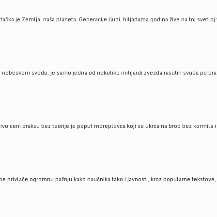
ačka je Zemlja, naša planeta. Generacije ljudi, hiljadama godina žive na toj svetloj t
om nebeskom svodu, je samo jedna od nekoliko milijardi zvezda rasutih svuda po pra
čivo ceni praksu bez teorije je poput moreplovca koji se ukrca na brod bez kormila i 
pe privlače ogromnu pažnju kako naučnika tako i javnosti, kroz popularne tekstove, r