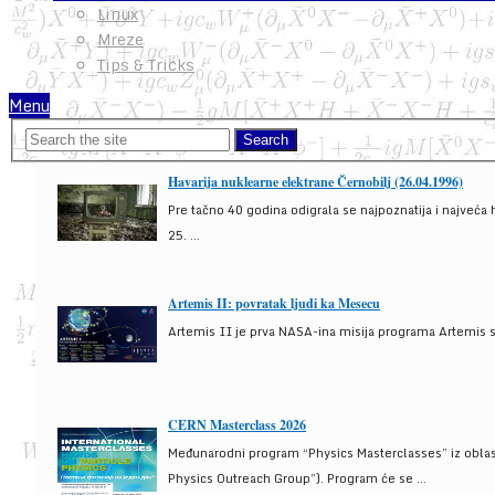
Linux
Mreze
Tips & Tricks
Menu
Havarija nuklearne elektrane Černobilj (26.04.1996)
Pre tačno 40 godina odigrala se najpoznatija i najveća 
25. ...
Artemis II: povratak ljudi ka Mesecu
Artemis II je prva NASA-ina misija programa Artemis s
CERN Masterclass 2026
Međunarodni program “Physics Masterclasses” iz oblasti
Physics Outreach Group”). Program će se ...