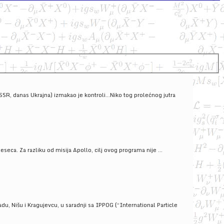
SSSR, danas Ukrajna) izmakao je kontroli...Niko tog prolećnog jutra
ca. Za razliku od misija Apollo, cilj ovog programa nije ...
u, Nišu i Kragujevcu, u saradnji sa IPPOG (“International Particle