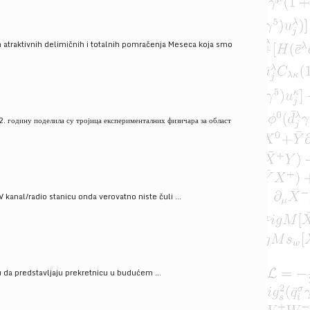
 atraktivnih delimičnih i totalnih pomračenja Meseca koja smo
. годину поделила су тројица експерименталних физичара за област
V kanal/radio stanicu onda verovatno niste čuli ...
gu da predstavljaju prekretnicu u budućem ...