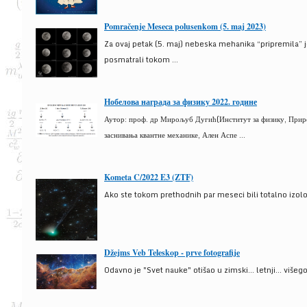
Pomračenje Meseca polusenkom (5. maj 2023)
Za ovaj petak (5. maj) nebeska mehanika “pripremila” 
posmatrali tokom ...
Нобелова награда за физику 2022. године
Аутор: проф. др Мирољуб Дугић(Институт за физику, Природ
заснивања квантне механике, Ален Аспе ...
Kometa C/2022 E3 (ZTF)
Ako ste tokom prethodnih par meseci bili totalno izolova
Džejms Veb Teleskop - prve fotografije
Odavno je "Svet nauke" otišao u zimski... letnji... više