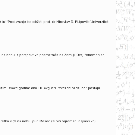
!“Predavanje će održati prof. dr Miroslav D. Filipović (Univerzitet
še na nebu iz perspektive posmatrača na Zemlji. Ovaj fenomen se,
tim, svake godine oko 10. avgusta "zvezde padalice" postaju ...
ko viđa na nebu, pun Mesec će biti ogroman, najveći koji ...