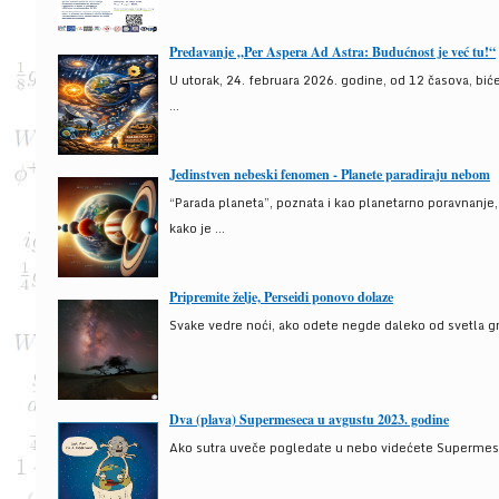
Predavanje „Per Aspera Ad Astra: Budućnost je već tu!“
U utorak, 24. februara 2026. godine, od 12 časova, bić
...
Jedinstven nebeski fenomen - Planete paradiraju nebom
“Parada planeta”, poznata i kao planetarno poravnanje
kako je ...
Pripremite želje, Perseidi ponovo dolaze
Svake vedre noći, ako odete negde daleko od svetla gra
Dva (plava) Supermeseca u avgustu 2023. godine
Ako sutra uveče pogledate u nebo videćete Supermesec,