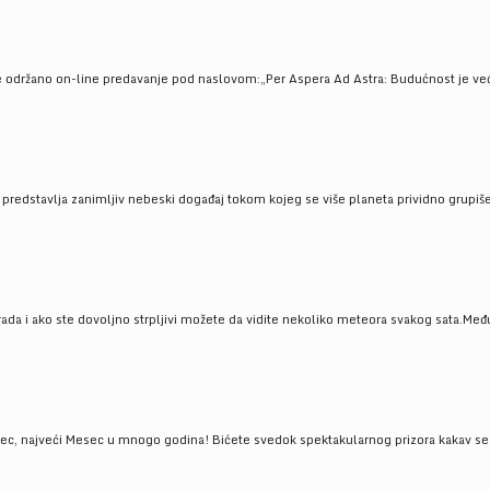
e održano on-line predavanje pod naslovom:„Per Aspera Ad Astra: Budućnost je već tu
, predstavlja zanimljiv nebeski događaj tokom kojeg se više planeta prividno grupi
da i ako ste dovoljno strpljivi možete da vidite nekoliko meteora svakog sata.Među
 najveći Mesec u mnogo godina! Bićete svedok spektakularnog prizora kakav se ret