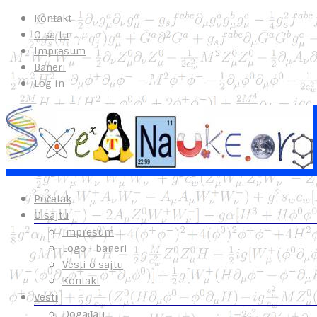
Kontakt
O sajtu
Impresum
Baneri
Log in
Početak
O sajtu
Impresum
Logo i baneri
Vesti o sajtu
Kontakt
Vesti
Događaji