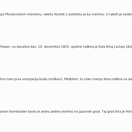
 po Moskovskom vremenu, raketa Vostok 1 poletela je ka svemiru. U raketi je sedeo J
 Hoper, na današnji dan, 10. decembra 1815. godine rođena je Ejda King Lavlejs (Ad
tno nam prva asocijacija budu muškarci. Međutim, tu sliku menja žena rođena na dan
 avion bombarder bacio je jednu jedinu bombu na japanski grad. Taj grad bila je Hir