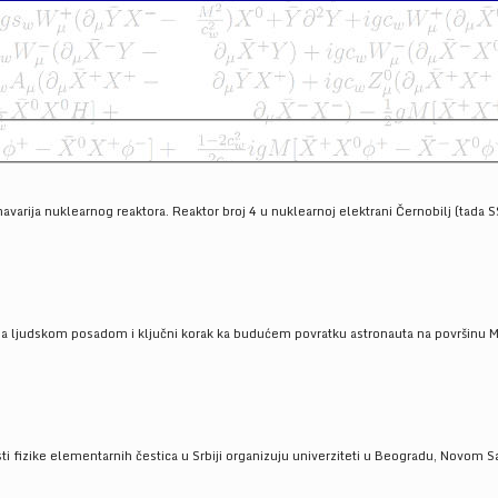
havarija nuklearnog reaktora. Reaktor broj 4 u nuklearnoj elektrani Černobilj (tada 
a ljudskom posadom i ključni korak ka budućem povratku astronauta na površinu Mese
 fizike elementarnih čestica u Srbiji organizuju univerziteti u Beogradu, Novom Sad