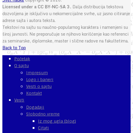
Licensed under a CC BY-NC-SA 3.
Dalja distribucija tekstova
dozvoljena je isključivo u nekomercijalne svrhe, uz jasno citiranje
adrese sajta i autora teksta.
Tekstovi na sajtu su naučno-popularnog karaktera i namenjeni su
široj javnosti. Ne preporučuje se njihovo korišćenje kao referenci
za seminarske, diplomske, master i slične radove na fakultetima.
Back to Top
Početak
O sajtu
Impresum
Logo i baneri
Vesti o sajtu
Kontakt
Vesti
Događaji
Slobodno vreme
Iz mog ugla (blog)
Citati