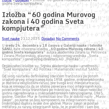
godina Sveta kompjutera”
Izložba “60 godina Murovog
zakona i 40 godina Sveta
kompjutera”
Svet nauke
23.12.2025.
Događaji
No Comments
U
sredu 24. decembra u 18 časova u Galeriji nauke i tehnike
SANU
, biće otvorena izložba
„60 godina Murovog zakona i 40
godina Sveta kompjutera”
autora akademika Zorana Lj. Petrovića
i Zorana Mošorinskog, glavnog i odgovornog urednika „Sveta
kompjutera“ i generalnog direktora AD „Politika“.
Organizatori izložbe su: Srpska akademija nauka i umetnosti,
”Svet kompjutera” AD Politika i Matematički institut SANU.
Od svog nastanka definisanog otkrićem tranzistora pa potom
izradom prvog integrisanog kola 1958. godine, mikroelektronika
je doživela eksplozivni razvoj, pre svega kroz minijaturizaciju,
koja je omogućila da se stalno povećava moć integrisanih kola
povećanjem broja tranzistora po mikročipu. Već nakon nekoliko
godina napredovanja u mikroelektronskim tehnologijama, 1965.
godine, Gordon Mur je formulisao ono što je dobilo naziv „Murov
zakon“, po kome se broj komponenti na integrisanom kolu
(mikročipu) duplira svake dve godine. Murov zakon je postao
metafora za razvoj integrisanih kola, te je praktično i sam bio