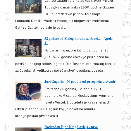
Galileo Galilej i prvi teleskop (izvor: Physics
Today)Na današnji dan 1609. godine Galileo
Galilej predstavio je "prvi teleskop"
Leonardu Donatu, vladaru Venecije, i njegovim savetnicima.
Galileo Galilej napravio je ovaj ...
52 godine od Malog koraka za čoveka - Apolo
11
Na današnji dan, pre tačno 52 godine, 20.
jula 1969. godine čovek je prvi sleteo na
površinu drugog nebeskog tela.Oko šest sati pre “malog koraka
za čoveka, ali velikog za čovečanstvo” dvočlana posada ...
Juri Gagarin - 60 godina od prvog leta u svemir
Pre tačno 60 godina, 12. aprila 1961.
godine oko 9 sati po Moskovskom vremenu,
raketa Vostok 1 poletela je ka svemiru. U
raketi je sedeo Juri Gagarin koji je nekoliko minuta
kasnije postao prvi čovek u ...
Rođendan Ejde King Lavlejs - prve