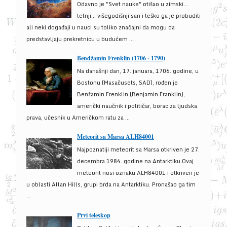
Odavno je "Svet nauke" otišao u zimski...
letnji... višegodišnji san i teško ga je probuditi
ali neki događaji u nauci su toliko značajni da mogu da
predstavljaju prekretnicu u budućem ...
Bendžamin Frenklin (1706 - 1790)
Na današnji dan, 17. januara, 1706. godine, u
Bostonu (Masačusets, SAD), rođen je
Benžamin Frenklin (Benjamin Franklin),
američki naučnik i političar, borac za ljudska
prava, učesnik u Američkom ratu za ...
Meteorit sa Marsa ALH84001
Najpoznatiji meteorit sa Marsa otkriven je 27.
decembra 1984. godine na Antarktiku.Ovaj
meteorit nosi oznaku ALH84001 i otkriven je
u oblasti Allan Hills, grupi brda na Antarktiku. Pronašao ga tim
...
Prvi teleskop