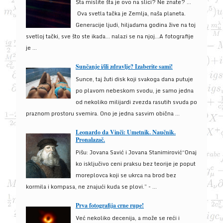
Šta mislite šta je ovo na slici? Ne znate? …
Ova svetla tačka je Zemlja, naša planeta.
Generacije ljudi, hiljadama godina žive na toj
svetloj tački, sve što ste ikada… nalazi se na njoj…A fotografije
je ...
Sunčanje i/ili zdravlje? Izaberite sami!
Sunce, taj žuti disk koji svakoga dana putuje
po plavom nebeskom svodu, je samo jedna
od nekoliko milijardi zvezda rasutih svuda po
praznom prostoru svemira. Ono je jedna sasvim obična ...
Leonardo da Vinči: Umetnik. Naučnik.
Pronalazač.
Pišu: Jovana Savić i Jovana Stanimirović“Onaj
ko isključivo ceni praksu bez teorije je poput
moreplovca koji se ukrca na brod bez
kormila i kompasa, ne znajući kuda se plovi.” - ...
Prva fotografija crne rupe!
Već nekoliko decenija, a može se reći i