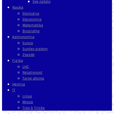
Sve ostalo
Nauka
Ekologija
Ekonomija
Matematika
Biografije
Astronomija
Sunce
Sunčev sistem
Zvezde
Fizika
LHC
Relativnost
Tajne atoma
Hemija
IT
Linux
Mreze
Tips & Tricks