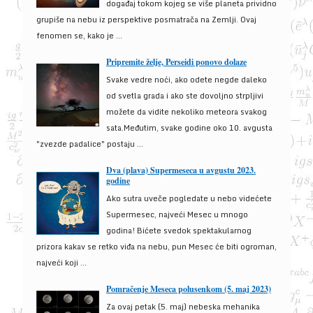
događaj tokom kojeg se više planeta prividno
grupiše na nebu iz perspektive posmatrača na Zemlji. Ovaj
fenomen se, kako je ...
Pripremite želje, Perseidi ponovo dolaze
Svake vedre noći, ako odete negde daleko
od svetla grada i ako ste dovoljno strpljivi
možete da vidite nekoliko meteora svakog
sata.Međutim, svake godine oko 10. avgusta
"zvezde padalice" postaju ...
Dva (plava) Supermeseca u avgustu 2023.
godine
Ako sutra uveče pogledate u nebo videćete
Supermesec, najveći Mesec u mnogo
godina! Bićete svedok spektakularnog
prizora kakav se retko viđa na nebu, pun Mesec će biti ogroman,
najveći koji ...
Pomračenje Meseca polusenkom (5. maj 2023)
Za ovaj petak (5. maj) nebeska mehanika