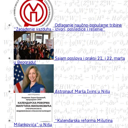
Odlaganje naučno-popularne tribine
“Zagađenje vazduha – izvori, posledice i rešenje”
Sajam poslova i praksi 21. i 22. marta
u Beogradu!
Astronaut Marša Ivins u Nišu
“Kalendarska reforma Milutina
Milankovića” u Nišu