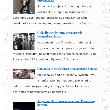
programerke
Samo dan kasnije ali i mnogo godina pre
rođenja Grejs Hoper, na današnji dan, 10.
decembra 1815. godine rođena je Ejda King Lavlejs (Ada
Lovelace), ćerka čuvenog engleskog pesnika Lorda Bajrona, ...
Grejs Hoper: do ratne mornarice do
kompajlera i buba
Kada govorimo o IT sektoru, matematici i
vojsci verovatno nam prva asocijacija budu
muškarci. Međutim, tu sliku menja žena rođena na današnji dan,
9. decembra 1906. godine u Njujorku. Doktorirala ...
Dan kada je eksplodirala prva atomska bomba
Pre tačno 75 godine, tačnije 6. avgusta 1945.
američki avion bombarder bacio je jednu
jedinu bombu na japanski grad. Taj grad bila je Hirošima, a
posledice te bombe pamtiće generacije ...
30 godina Plave tačke u beskraju i Porodičnog
portreta