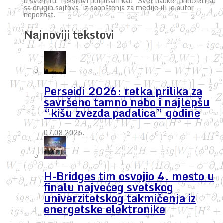
u svemiru. Tekstovi potpisani kao "Svet nauke" preuzeti su
sa drugih sajtova, iz saopštenja za medije ili je autor
nepoznat.
Najnoviji tekstovi
Perseidi 2026: retka prilika za
savršeno tamno nebo i najlepšu
“kišu zvezda padalica” godine
07.08.2026.
H-Bridges tim osvojio 4. mesto u
finalu najvećeg svetskog
univerzitetskog takmičenja iz
energetske elektronike