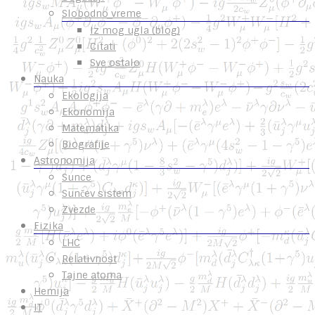
Slobodno vreme
Iz mog ugla (blog)
Citati
Sve ostalo
Nauka
Ekologija
Ekonomija
Matematika
Biografije
Astronomija
Sunce
Sunčev sistem
Zvezde
Fizika
LHC
Relativnost
Tajne atoma
Hemija
IT