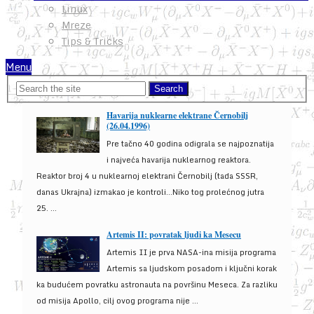
Linux
Mreze
Tips & Tricks
Menu
Havarija nuklearne elektrane Černobilj
(26.04.1996)
Pre tačno 40 godina odigrala se najpoznatija
i najveća havarija nuklearnog reaktora.
Reaktor broj 4 u nuklearnoj elektrani Černobilj (tada SSSR,
danas Ukrajna) izmakao je kontroli...Niko tog prolećnog jutra
25. ...
Artemis II: povratak ljudi ka Mesecu
Artemis II je prva NASA-ina misija programa
Artemis sa ljudskom posadom i ključni korak
ka budućem povratku astronauta na površinu Meseca. Za razliku
od misija Apollo, cilj ovog programa nije ...