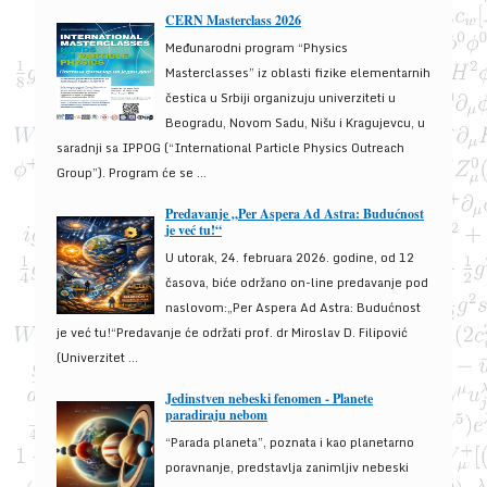
CERN Masterclass 2026
Međunarodni program “Physics
Masterclasses” iz oblasti fizike elementarnih
čestica u Srbiji organizuju univerziteti u
Beogradu, Novom Sadu, Nišu i Kragujevcu, u
saradnji sa IPPOG (“International Particle Physics Outreach
Group”). Program će se ...
Predavanje „Per Aspera Ad Astra: Budućnost
je već tu!“
U utorak, 24. februara 2026. godine, od 12
časova, biće održano on-line predavanje pod
naslovom:„Per Aspera Ad Astra: Budućnost
je već tu!“Predavanje će održati prof. dr Miroslav D. Filipović
(Univerzitet ...
Jedinstven nebeski fenomen - Planete
paradiraju nebom
“Parada planeta”, poznata i kao planetarno
poravnanje, predstavlja zanimljiv nebeski