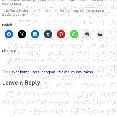
dostignuća.
Izložba u Galeriji nauke i tehnike SANU traje do 24. januara
2026. godine.
Podeli:
Like this:
Tags:
svet kompjutera
,
beograd
,
izložba
,
murov zakon
Leave a Reply