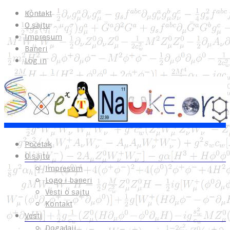
Kontakt
O sajtu
Impresum
Baneri
Log in
Početak
O sajtu
Impresum
Logo i baneri
Vesti o sajtu
Kontakt
Vesti
Događaji