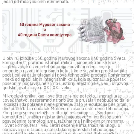
jedan od motivacionih elemenata.
U okviru izložbe „60 godina Murovog zakona i 40 godina Sveta
kompjutera“ pratimo istorijat mikro i nanoelektronike kroz
sagledavanje razvoja tehnologija i novih primena koje je
omogućio razvoj integrisanih kola, a koje su zatim predstavljale
podsticaj za dalja ulaganja i nove tehnološke prodore. Pominjemo
i neka od specijalnih integrisanih kola, koja su označila početak
posebnih poglavlja ne samo u istoriji elektronike, već i u razvoju
ljudske civilizacije u XX i XXI veku.
Mikroelektronika, kao i sve što je iz nje poteklo, iznenadila je
čovečanstvo, nespremno na ono što je pružala i neobučeno da je
iskoristi i da pokrene njene primene. Zato je edukacija bila bitan
deo puta i bitan dodatak Murovom zakonu u domenu tehnologija.
Zbog toga se ova izložba realizuje u saradnji sa „Svetom
kompjutera“, našim najstarijim i najdugovečnijim časopisom
posvećenim tehnologijama, računarima i njihovim primenama.
„Svet kompjutera“ već četiri decenije ima značajnu ulogu u
obrazovanju čitalaca u oblasti kompjuterskih tehnologija,
mikroelektronike, programiranja i svih pratećih tehnoloških