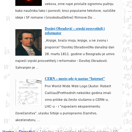
vekova, crne rupe privlače ogromnu pažnju
kako naučnika tako i javnosti, kroz popularne tekstove, različite
ideje i SF romane i (visokobudžetne) filmove.Do ...
Dositej Obradović – srpski prosvetitelj i
reformator
„Knjige, braćo moja, knjige, a ne zvona i
praporce!“Dositej ObradovićNa današnji dan
28. marta 1811. godine u Beogradu je umro
najveći srpski prosvetitelj i reformator – Dositej Obradović.
Sahranjen je ...
CERN – mesto gde je nastao “Internet”
Prvi World Wide Web Logo (Autor: Robert
Cailliau)Prethodnih nekoliko godina imali
smo prilike da često slušamo o CERN-u,
LHC-u - i "najvećem eksperimentu
čovečanstva", ulasku Srbije u punopravno članstvo,
akceleratoru, ...
Home
»
Događaji
»
Izložba “60 godina Murovog zakona i 40