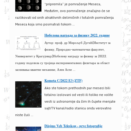
“pripremila” je pomračenje Meseca,
Međutim, ovo pomračenje značajno će se
razlikovati od onih atraktivnih delimičnih i totalnih pomračenja
Meseca koja smo posmatrali tokom ...
Нобелова награда за физику 2022. године
Аутор: проф. др Мирољуб Дугић(Институт за
физику, Природно-математички факултет,
Универзитет у Крагујевцу)Нобелову награду за физику за 2022.
годину поделила су тројица експерименталних физичара за област
заснивања квантне механике, Ален Аспе ...
Kometa C/2022 E3 (ZTF)
Ako ste tokom prethodnih par meseci bili
totalno izolovani od vesti ili toliko ne volite
vesti iz astronomije da čim ih čujete menjate
sajt/TV kanal/radio stanicu onda verovatno
niste čuli ...
Džejms Veb Teleskop - prve fotografije