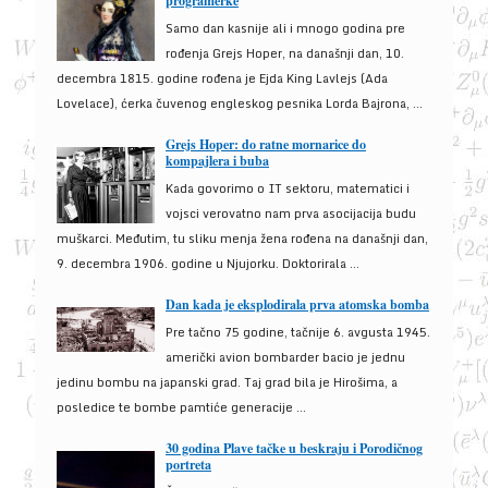
programerke
Samo dan kasnije ali i mnogo godina pre
rođenja Grejs Hoper, na današnji dan, 10.
decembra 1815. godine rođena je Ejda King Lavlejs (Ada
Lovelace), ćerka čuvenog engleskog pesnika Lorda Bajrona, ...
Grejs Hoper: do ratne mornarice do
kompajlera i buba
Kada govorimo o IT sektoru, matematici i
vojsci verovatno nam prva asocijacija budu
muškarci. Međutim, tu sliku menja žena rođena na današnji dan,
9. decembra 1906. godine u Njujorku. Doktorirala ...
Dan kada je eksplodirala prva atomska bomba
Pre tačno 75 godine, tačnije 6. avgusta 1945.
američki avion bombarder bacio je jednu
jedinu bombu na japanski grad. Taj grad bila je Hirošima, a
posledice te bombe pamtiće generacije ...
30 godina Plave tačke u beskraju i Porodičnog
portreta