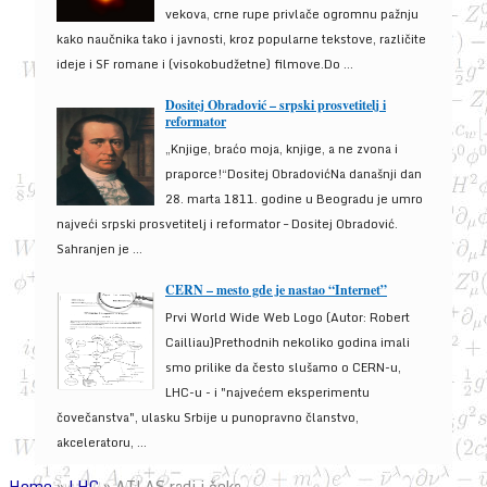
vekova, crne rupe privlače ogromnu pažnju
kako naučnika tako i javnosti, kroz popularne tekstove, različite
ideje i SF romane i (visokobudžetne) filmove.Do ...
Dositej Obradović – srpski prosvetitelj i
reformator
„Knjige, braćo moja, knjige, a ne zvona i
praporce!“Dositej ObradovićNa današnji dan
28. marta 1811. godine u Beogradu je umro
najveći srpski prosvetitelj i reformator – Dositej Obradović.
Sahranjen je ...
CERN – mesto gde je nastao “Internet”
Prvi World Wide Web Logo (Autor: Robert
Cailliau)Prethodnih nekoliko godina imali
smo prilike da često slušamo o CERN-u,
LHC-u - i "najvećem eksperimentu
čovečanstva", ulasku Srbije u punopravno članstvo,
akceleratoru, ...
Home
»
LHC
»
ATLAS radi i čeka