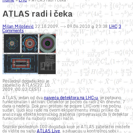
ATLAS radi i čeka
Milan Milošević
22.10.2009.
--> 09.06.2010 @ 23:38
LHC
3
Comments
Poslednji događaj koji je
zabeležio ATLAS(22. 10.
2009, 00:02 CEST)
ATLAS, jedan od dva
najveća detektora na LHC-u
, je potpuno
funkcionalan i aktivan. Detektor je počeo da radi 24h dnevno, 7
dana u nedelji. Dok prvi protoni ne pojure LHC-om i ne počnu
sudari, ljudi koji rade na ovom eksperimentu imaju prilike da
analiziraju efekte kosmičkog zračenja i proveravaju da li detektor
funkcioniše na najbolji mogući način.
Snimke poslednjih 100 događaja koje je ATLAS zabeležio možete
da vidite na sajtu
ATLAS Live
, a situaciju u kontrolnoj sobi i