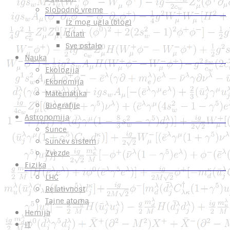
Slobodno vreme
Iz mog ugla (blog)
Citati
Sve ostalo
Nauka
Ekologija
Ekonomija
Matematika
Biografije
Astronomija
Sunce
Sunčev sistem
Zvezde
Fizika
LHC
Relativnost
Tajne atoma
Hemija
IT