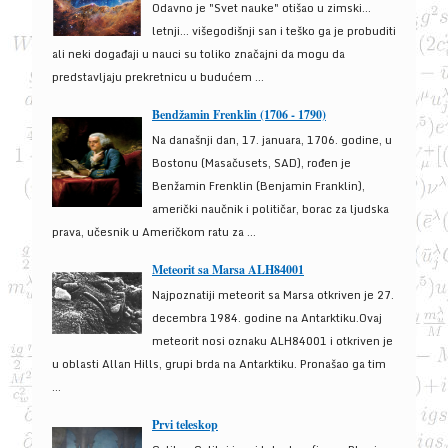
Odavno je "Svet nauke" otišao u zimski...
letnji... višegodišnji san i teško ga je probuditi
ali neki događaji u nauci su toliko značajni da mogu da
predstavljaju prekretnicu u budućem ...
Bendžamin Frenklin (1706 - 1790)
Na današnji dan, 17. januara, 1706. godine, u
Bostonu (Masačusets, SAD), rođen je
Benžamin Frenklin (Benjamin Franklin),
američki naučnik i političar, borac za ljudska
prava, učesnik u Američkom ratu za ...
Meteorit sa Marsa ALH84001
Najpoznatiji meteorit sa Marsa otkriven je 27.
decembra 1984. godine na Antarktiku.Ovaj
meteorit nosi oznaku ALH84001 i otkriven je
u oblasti Allan Hills, grupi brda na Antarktiku. Pronašao ga tim
...
Prvi teleskop