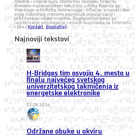
Urednik i vlasnik sajta. Doktorirao teorijsku fiziku na
Prirodno-matematičkom fakultetu u Nišu. Najviše ga
interesuje astrofizika, kosmologija i inflacija, a najveći deo
svog slobodnog vremena posvećuje popularizaciji i
približavanju nauke mladima. Dugogodišnji borac za
razotkrivanje astrolagarija i ostalih kvazinauka na Internetu,
i šire. (
Kontakt
,
Biografija)
)
Najnoviji tekstovi
H-Bridges tim osvojio 4. mesto u
finalu najvećeg svetskog
univerzitetskog takmičenja iz
energetske elektronike
02.08.2026.
Održane obuke u okviru