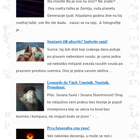
Šta mislite šta je ovo na slici? Ne znate? …
Ova svetla tačka je Zemlja, naša planeta.
Generacije ljudi, hiljadama godina žive na toj
svetloj tački, sve što ste ikada… nalazi se na njoj…A fotografije
je ...
Sunčanje i/ili zdravlje? Izaberite sami!
Sunce, taj žuti disk koji svakoga dana putuje
po plavom nebeskom svodu, je samo jedna
od nekoliko milijardi zvezda rasutih svuda po
praznom prostoru svemira. Ono je jedna sasvim obična ...
Leonardo da Vinči: Umetnik. Naučnik.
Pronalazač.
Pišu: Jovana Savić i Jovana Stanimirović“Onaj
ko isključivo ceni praksu bez teorije je poput
moreplovca koji se ukrca na brod bez
kormila i kompasa, ne znajući kuda se plovi.” - ...
Prva fotografija crne rupe!
Već nekoliko decenija, a može se reći i