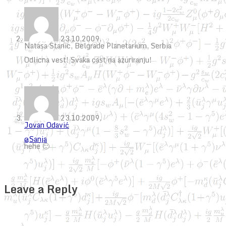
23.10.2009.
Natasa Stanic, Belgrade Planetarium, Serbia
Odlicna vest! Svaka cast na azuriranju!
23.10.2009.
Jovan Odavić
@Sanja
hehe 🙂
Leave a Reply