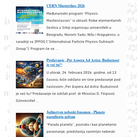
CERN Masterclass 2026
Međunarodni program “Physics
Masterclasses” iz oblasti fizike elementarnih
čestica u Srbiji organizuju univerziteti u
Beogradu, Novom Sadu, Nišu i Kragujevcu, u
saradnji sa IPPOG (“International Particle Physics Outreach
Group”). Program će se ...
Predavanje „Per Aspera Ad Astra: Budućnost
je već tu!“
U utorak, 24. februara 2026. godine, od 12
časova, biće održano on-line predavanje pod
naslovom:„Per Aspera Ad Astra: Budućnost
je već tu!“Predavanje će održati prof. dr Miroslav D. Filipović
(Univerzitet ...
Jedinstven nebeski fenomen - Planete
paradiraju nebom
“Parada planeta”, poznata i kao planetarno
poravnanje, predstavlja zanimljiv nebeski