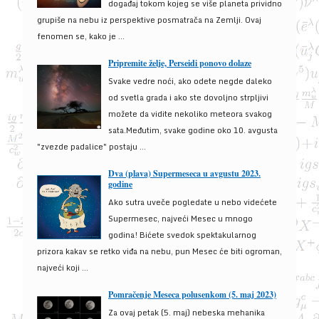
događaj tokom kojeg se više planeta prividno
grupiše na nebu iz perspektive posmatrača na Zemlji. Ovaj
fenomen se, kako je ...
Pripremite želje, Perseidi ponovo dolaze
Svake vedre noći, ako odete negde daleko
od svetla grada i ako ste dovoljno strpljivi
možete da vidite nekoliko meteora svakog
sata.Međutim, svake godine oko 10. avgusta
"zvezde padalice" postaju ...
Dva (plava) Supermeseca u avgustu 2023.
godine
Ako sutra uveče pogledate u nebo videćete
Supermesec, najveći Mesec u mnogo
godina! Bićete svedok spektakularnog
prizora kakav se retko viđa na nebu, pun Mesec će biti ogroman,
najveći koji ...
Pomračenje Meseca polusenkom (5. maj 2023)
Za ovaj petak (5. maj) nebeska mehanika