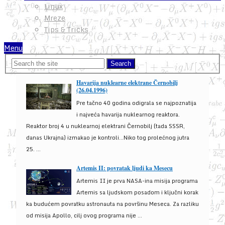
Linux
Mreze
Tips & Tricks
Menu
Havarija nuklearne elektrane Černobilj
(26.04.1996)
Pre tačno 40 godina odigrala se najpoznatija
i najveća havarija nuklearnog reaktora.
Reaktor broj 4 u nuklearnoj elektrani Černobilj (tada SSSR,
danas Ukrajna) izmakao je kontroli...Niko tog prolećnog jutra
25. ...
Artemis II: povratak ljudi ka Mesecu
Artemis II je prva NASA-ina misija programa
Artemis sa ljudskom posadom i ključni korak
ka budućem povratku astronauta na površinu Meseca. Za razliku
od misija Apollo, cilj ovog programa nije ...