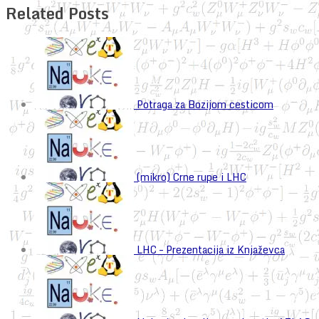
Related Posts
Potraga za Bozijom cesticom
(mikro) Crne rupe i LHC
LHC – Prezentacija iz Knjaževca