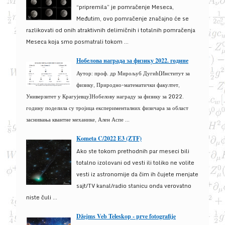
“pripremila” je pomračenje Meseca,
Međutim, ovo pomračenje značajno će se
razlikovati od onih atraktivnih delimičnih i totalnih pomračenja
Meseca koja smo posmatrali tokom ...
Нобелова награда за физику 2022. године
Аутор: проф. др Мирољуб Дугић(Институт за
физику, Природно-математички факултет,
Универзитет у Крагујевцу)Нобелову награду за физику за 2022.
годину поделила су тројица експерименталних физичара за област
заснивања квантне механике, Ален Аспе ...
Kometa C/2022 E3 (ZTF)
Ako ste tokom prethodnih par meseci bili
totalno izolovani od vesti ili toliko ne volite
vesti iz astronomije da čim ih čujete menjate
sajt/TV kanal/radio stanicu onda verovatno
niste čuli ...
Džejms Veb Teleskop - prve fotografije