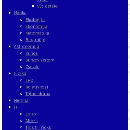
Sve ostalo
Nauka
Ekologija
Ekonomija
Matematika
Biografije
Astronomija
Sunce
Sunčev sistem
Zvezde
Fizika
LHC
Relativnost
Tajne atoma
Hemija
IT
Linux
Mreze
Tips & Tricks