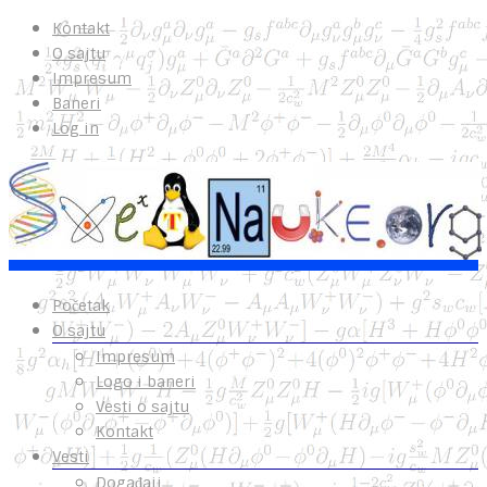
Kontakt
O sajtu
Impresum
Baneri
Log in
Početak
O sajtu
Impresum
Logo i baneri
Vesti o sajtu
Kontakt
Vesti
Događaji