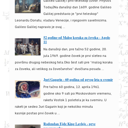
Galileo Galilej i prvi teleskop (izvor: Physics
Today)Na današnji dan 1609. godine Galileo
Galilej predstavio je "prvi teleskop"
Leonardu Donatu, vladaru Venecije, i njegovim savetnicima.
Galileo Galilej napravio je ovaj ...
52 godine od Malog koraka za čoveka - Apolo
11
Na današnji dan, pre tačno 52 godine, 20.
jula 1969. godine čovek je prvi sleteo na
površinu drugog nebeskog tela.Oko šest sati pre “malog koraka
za čoveka, ali velikog za čovečanstvo” dvočlana posada ...
Juri Gagarin - 60 godina od prvog leta u svemir
Pre tačno 60 godina, 12. aprila 1961.
godine oko 9 sati po Moskovskom vremenu,
raketa Vostok 1 poletela je ka svemiru. U
raketi je sedeo Juri Gagarin koji je nekoliko minuta
kasnije postao prvi čovek u ...
Rođendan Ejde King Lavlejs - prve