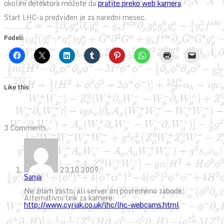
okolini detektora možete da
pratite preko web kamera
.
Start LHC-a predviđen je za naredni mesec.
Podeli:
Like this:
3 Comments
23.10.2009.
Sanja
Ne znam zasto, ali server im povremeno zabode.
Alternativni link za kamere:
http://www.cyriak.co.uk/lhc/lhc-webcams.html