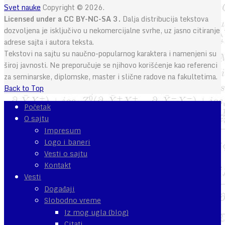
Svet nauke
Copyright © 2026.
Licensed under a CC BY-NC-SA 3.
Dalja distribucija tekstova
dozvoljena je isključivo u nekomercijalne svrhe, uz jasno citiranje
adrese sajta i autora teksta.
Tekstovi na sajtu su naučno-popularnog karaktera i namenjeni su
široj javnosti. Ne preporučuje se njihovo korišćenje kao referenci
za seminarske, diplomske, master i slične radove na fakultetima.
Back to Top
Početak
O sajtu
Impresum
Logo i baneri
Vesti o sajtu
Kontakt
Vesti
Događaji
Slobodno vreme
Iz mog ugla (blog)
Citati