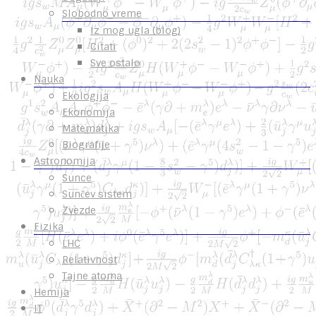
Slobodno vreme
Iz mog ugla (blog)
Citati
Sve ostalo
Nauka
Ekologija
Ekonomija
Matematika
Biografije
Astronomija
Sunce
Sunčev sistem
Zvezde
Fizika
LHC
Relativnost
Tajne atoma
Hemija
IT