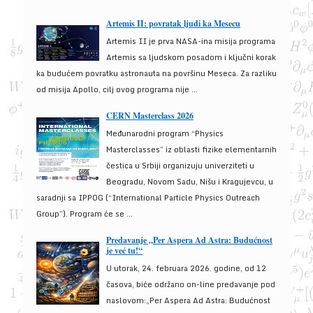
Artemis II: povratak ljudi ka Mesecu
Artemis II je prva NASA-ina misija programa
Artemis sa ljudskom posadom i ključni korak
ka budućem povratku astronauta na površinu Meseca. Za razliku
od misija Apollo, cilj ovog programa nije ...
CERN Masterclass 2026
Međunarodni program “Physics
Masterclasses” iz oblasti fizike elementarnih
čestica u Srbiji organizuju univerziteti u
Beogradu, Novom Sadu, Nišu i Kragujevcu, u
saradnji sa IPPOG (“International Particle Physics Outreach
Group”). Program će se ...
Predavanje „Per Aspera Ad Astra: Budućnost
je već tu!“
U utorak, 24. februara 2026. godine, od 12
časova, biće održano on-line predavanje pod
naslovom:„Per Aspera Ad Astra: Budućnost