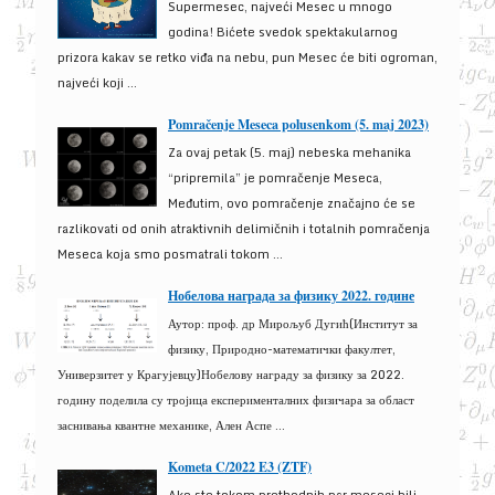
Supermesec, najveći Mesec u mnogo
godina! Bićete svedok spektakularnog
prizora kakav se retko viđa na nebu, pun Mesec će biti ogroman,
najveći koji ...
Pomračenje Meseca polusenkom (5. maj 2023)
Za ovaj petak (5. maj) nebeska mehanika
“pripremila” je pomračenje Meseca,
Međutim, ovo pomračenje značajno će se
razlikovati od onih atraktivnih delimičnih i totalnih pomračenja
Meseca koja smo posmatrali tokom ...
Нобелова награда за физику 2022. године
Аутор: проф. др Мирољуб Дугић(Институт за
физику, Природно-математички факултет,
Универзитет у Крагујевцу)Нобелову награду за физику за 2022.
годину поделила су тројица експерименталних физичара за област
заснивања квантне механике, Ален Аспе ...
Kometa C/2022 E3 (ZTF)