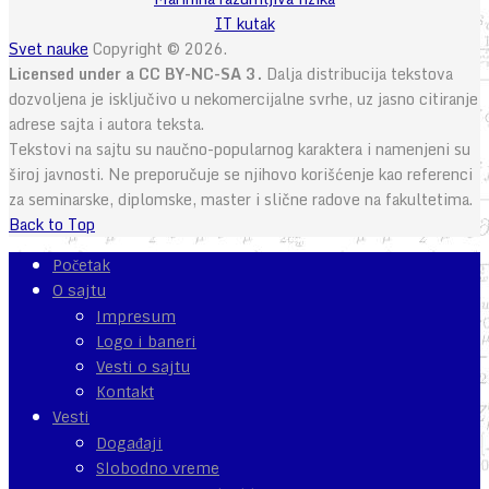
IT kutak
Svet nauke
Copyright © 2026.
Licensed under a CC BY-NC-SA 3.
Dalja distribucija tekstova
dozvoljena je isključivo u nekomercijalne svrhe, uz jasno citiranje
adrese sajta i autora teksta.
Tekstovi na sajtu su naučno-popularnog karaktera i namenjeni su
široj javnosti. Ne preporučuje se njihovo korišćenje kao referenci
za seminarske, diplomske, master i slične radove na fakultetima.
Back to Top
Početak
O sajtu
Impresum
Logo i baneri
Vesti o sajtu
Kontakt
Vesti
Događaji
Slobodno vreme