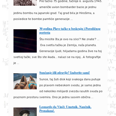
Pre tačno 75 godine, tačnije 6. avgusta 1945.
američki avion bombarder bacio je jednu
jedinu bombu na japanski grad. Taj grad bila je Hirošima, a
posledice te bombe pamtiće generacije ...
30 godina Plave tačke u beskraju i Porodičnog
portreta
Šta mislite šta je ovo na slici? Ne znate? …
Ova svetla tačka je Zemlja, naša planeta.
Generacije ljudi, hiljadama godina žive na toj
svetloj tački, sve što ste ikada… nalazi se na njoj…A fotografije
je ...
Sunčanje i/ili zdravlje? Izaberite sami!
Sunce, taj žuti disk koji svakoga dana putuje
po plavom nebeskom svodu, je samo jedna
od nekoliko milijardi zvezda rasutih svuda po
praznom prostoru svemira. Ono je jedna sasvim obična ...
Leonardo da Vinči: Umetnik. Naučnik.
Pronalazač.