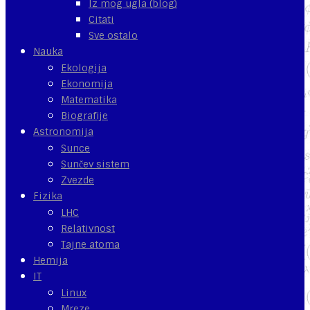
Iz mog ugla (blog)
Citati
Sve ostalo
Nauka
Ekologija
Ekonomija
Matematika
Biografije
Astronomija
Sunce
Sunčev sistem
Zvezde
Fizika
LHC
Relativnost
Tajne atoma
Hemija
IT
Linux
Mreze