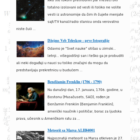
Ako ste tokom prethodnih par meseci bili
totalno izolovani od vesti ili toliko ne volite
vesti iz astronomije da čim ih čujete menjate
sajt/TV kanal/radio stanicu onda verovatno
niste čuli ...
Džejms Veb Teleskop - prve fotografije
Odavno je "Svet nauke" otišao u zimski...
letnji... višegodišnji san i teško ga je probuditi
ali neki događaji u nauci su toliko značajni da mogu da
predstavljaju prekretnicu u budućem ...
Bendžamin Frenklin (1706 - 1790)
Na današnji dan, 17. januara, 1706. godine, u
Bostonu (Masačusets, SAD), rođen je
Benžamin Frenklin (Benjamin Franklin),
američki naučnik i političar, borac za ljudska
prava, učesnik u Američkom ratu za ...
Meteorit sa Marsa ALH84001
Najpoznatiji meteorit sa Marsa otkriven je 27.