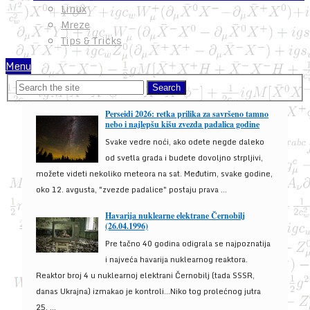
Linux
Mreze
Tips & Tricks
Menu
Perseidi 2026: retka prilika za savršeno tamno
nebo i najlepšu kišu zvezda padalica godine
Svake vedre noći, ako odete negde daleko
od svetla grada i budete dovoljno strpljivi,
možete videti nekoliko meteora na sat. Međutim, svake godine,
oko 12. avgusta, "zvezde padalice" postaju prava ...
Havarija nuklearne elektrane Černobilj
(26.04.1996)
Pre tačno 40 godina odigrala se najpoznatija
i najveća havarija nuklearnog reaktora.
Reaktor broj 4 u nuklearnoj elektrani Černobilj (tada SSSR,
danas Ukrajna) izmakao je kontroli...Niko tog prolećnog jutra
25. ...