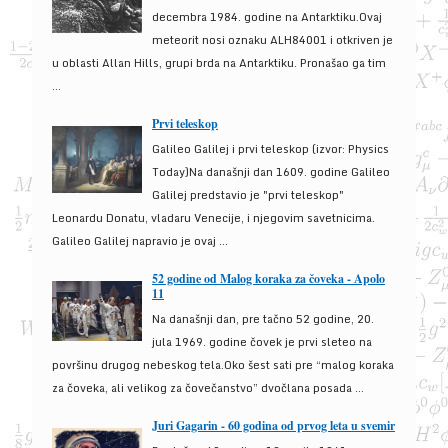
decembra 1984. godine na Antarktiku.Ovaj
meteorit nosi oznaku ALH84001 i otkriven je
u oblasti Allan Hills, grupi brda na Antarktiku. Pronašao ga tim
...
Prvi teleskop
Galileo Galilej i prvi teleskop (izvor: Physics
Today)Na današnji dan 1609. godine Galileo
Galilej predstavio je "prvi teleskop"
Leonardu Donatu, vladaru Venecije, i njegovim savetnicima.
Galileo Galilej napravio je ovaj ...
52 godine od Malog koraka za čoveka - Apolo
11
Na današnji dan, pre tačno 52 godine, 20.
jula 1969. godine čovek je prvi sleteo na
površinu drugog nebeskog tela.Oko šest sati pre “malog koraka
za čoveka, ali velikog za čovečanstvo” dvočlana posada ...
Juri Gagarin - 60 godina od prvog leta u svemir