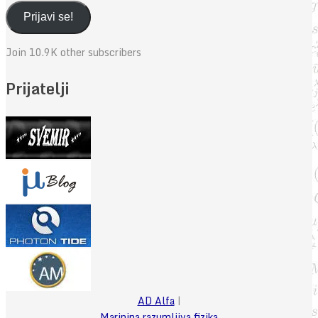
adresa
Prijavi se!
Join 10.9K other subscribers
Prijatelji
AD Alfa
|
Marinina razumljiva fizika