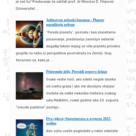
je već tu!“Predavanje će održati prof. dr Miroslav D. Filipović
(Univerzitet ...
Jedinstven nebeski fenomen - Planete
paradiraju nebom
“Parada planeta”, poznata i kao planetarno
poravnanje, predstavlja zanimljiv nebeski
događaj tokom kojeg se više planeta prividno
grupiše na nebu iz perspektive posmatrača na Zemlji. Ovaj
fenomen se, kako je ...
Pripremite želje, Perseidi ponovo dolaze
Svake vedre noći, ako odete negde daleko
od svetla grada i ako ste dovoljno strpljivi
možete da vidite nekoliko meteora svakog
sata.Međutim, svake godine oko 10. avgusta
"zvezde padalice" postaju ...
Dva (plava) Supermeseca u avgustu 2023.
godine
Ako sutra uveče pogledate u nebo videćete