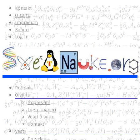
Kontakt
O sajtu
Impresum
Baneri
Log in
Početak
O sajtu
Impresum
Logo i baneri
Vesti o sajtu
Kontakt
Vesti
Događaji