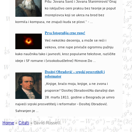
Pišu: Jovana Savić i Jovana Stanimirović“Onaj
ko isključivo ceni praksu bez teorije je poput
moreplovca koji se ukrca na brod bez
kormila i kompasa, ne znajući kuda se plovi.” - ...
Prva fotografija crne rupe!
Već nekoliko decenija, a može se reći i
vekova, crne rupe privlače ogromnu pažnju
kako naučnika tako i javnosti, kroz popularne tekstove, različite
ideje i SF romane i (visokobudžetne) filmove.Do ...
Dositej Obradović – srpski prosvetitelj i
reformator
„Knjige, braćo moja, knjige, a ne zvona i
praporce!“Dositej ObradovićNa današnji dan
28. marta 1811. godine u Beogradu je umro
najveći srpski prosvetitelj i reformator – Dositej Obradović.
Sahranjen je ...
Home
»
Citati
»
David Russell