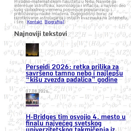
Prirodno-matematičkom fakultetu u Nišu. Najviše ga
interesuje astrofizika, kosmologija i inflacija, a najveći deo
svog slobodnog vremena posvećuje popularizaciji i
približavanju nauke mladima. Dugogodišnji borac za
razotkrivanje astrolagarija i ostalih kvazinauka na Internetu,
i šire. (
Kontakt
,
Biografija)
)
Najnoviji tekstovi
Perseidi 2026: retka prilika za
savršeno tamno nebo i najlepšu
“kišu zvezda padalica” godine
07.08.2026.
H-Bridges tim osvojio 4. mesto u
finalu najvećeg svetskog
univerzitetskog takmičenja iz