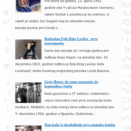
Pre tačno 60 godina, 12. aprila 1961.
godine oko 9 sati po Moskovskom vremenu,
raketa Vostok 1 poletela je ka svemiru. U
raketi je sedeo Juri Gagarin koji je nekoliko minuta
kasnije postao prvi čovek u ...
Rođendan Ejde King Lavlejs - prve
programerke
Samo dan kasnije ali i mnogo godina pre
rođenja Grejs Hoper, na današnji dan, 10.
decembra 1815. godine rođena je Ejda King Lavlejs (Ada
Lovelace), ćerka čuvenog engleskog pesnika Lorda Bajrona, ...
Grejs Hoper: do ratne mornarice do
kompajlera i buba
Kada govorimo o IT sektoru, matematici i
vojsci verovatno nam prva asocijacija budu
muškarci. Međutim, tu sliku menja žena rođena na današnji dan,
9. decembra 1906. godine u Njujorku. Doktorirala ...
Dan kada je eksplodirala prva atomska bomba