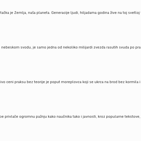
ačka je Zemlja, naša planeta. Generacije ljudi, hiljadama godina žive na toj svetloj t
om nebeskom svodu, je samo jedna od nekoliko milijardi zvezda rasutih svuda po pra
čivo ceni praksu bez teorije je poput moreplovca koji se ukrca na brod bez kormila i 
pe privlače ogromnu pažnju kako naučnika tako i javnosti, kroz popularne tekstove, r