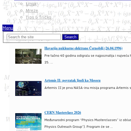
Linux
Mreze
Tips & Tricks
Menu
Havarija nuklearne elektrane Černobilj (26.04.1996)
Pre tačno 40 godina odigrala se najpoznatija i najveća 
25. ...
Artemis II: povratak ljudi ka Mesecu
Artemis II je prva NASA-ina misija programa Artemis s
CERN Masterclass 2026
Međunarodni program “Physics Masterclasses” iz oblasti
Physics Outreach Group”). Program će se ...