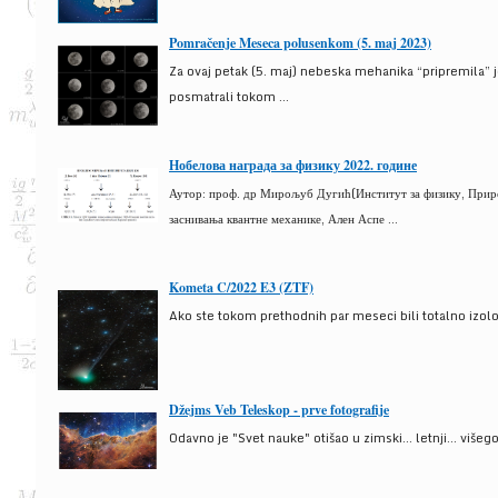
Pomračenje Meseca polusenkom (5. maj 2023)
Za ovaj petak (5. maj) nebeska mehanika “pripremila” 
posmatrali tokom ...
Нобелова награда за физику 2022. године
Аутор: проф. др Мирољуб Дугић(Институт за физику, Природ
заснивања квантне механике, Ален Аспе ...
Kometa C/2022 E3 (ZTF)
Ako ste tokom prethodnih par meseci bili totalno izolova
Džejms Veb Teleskop - prve fotografije
Odavno je "Svet nauke" otišao u zimski... letnji... više