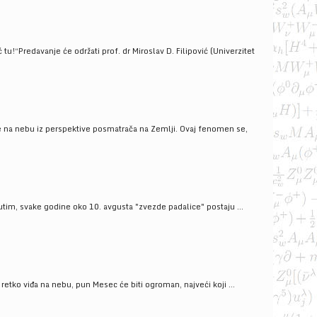
!“Predavanje će održati prof. dr Miroslav D. Filipović (Univerzitet
še na nebu iz perspektive posmatrača na Zemlji. Ovaj fenomen se,
tim, svake godine oko 10. avgusta "zvezde padalice" postaju ...
ko viđa na nebu, pun Mesec će biti ogroman, najveći koji ...