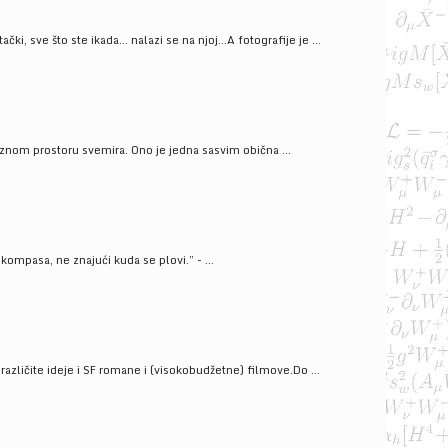
ački, sve što ste ikada… nalazi se na njoj…A fotografije je ...
znom prostoru svemira. Ono je jedna sasvim obična ...
kompasa, ne znajući kuda se plovi.” - ...
azličite ideje i SF romane i (visokobudžetne) filmove.Do ...