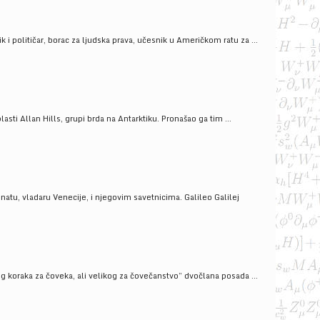
i političar, borac za ljudska prava, učesnik u Američkom ratu za ...
ti Allan Hills, grupi brda na Antarktiku. Pronašao ga tim ...
onatu, vladaru Venecije, i njegovim savetnicima. Galileo Galilej
g koraka za čoveka, ali velikog za čovečanstvo” dvočlana posada ...