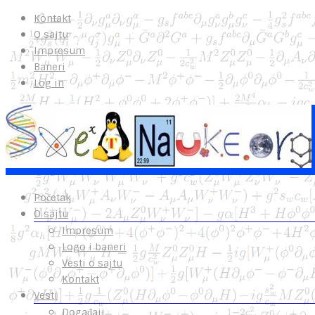
Kontakt
O sajtu
Impresum
Baneri
Log in
Početak
O sajtu
Impresum
Logo i baneri
Vesti o sajtu
Kontakt
Vesti
Događaji