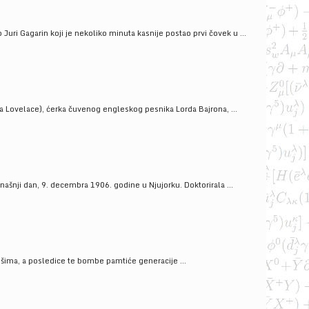
uri Gagarin koji je nekoliko minuta kasnije postao prvi čovek u ...
a Lovelace), ćerka čuvenog engleskog pesnika Lorda Bajrona, ...
ašnji dan, 9. decembra 1906. godine u Njujorku. Doktorirala ...
ošima, a posledice te bombe pamtiće generacije ...