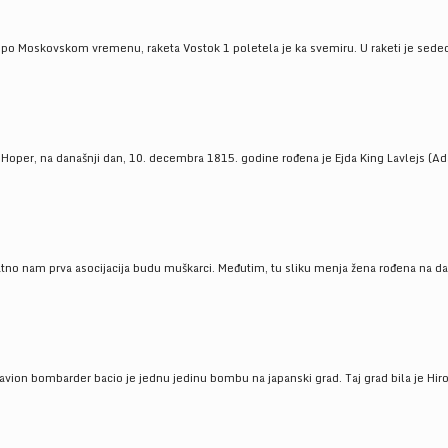
 po Moskovskom vremenu, raketa Vostok 1 poletela je ka svemiru. U raketi je sedeo J
 Hoper, na današnji dan, 10. decembra 1815. godine rođena je Ejda King Lavlejs (Ad
tno nam prva asocijacija budu muškarci. Međutim, tu sliku menja žena rođena na dan
 avion bombarder bacio je jednu jedinu bombu na japanski grad. Taj grad bila je Hir