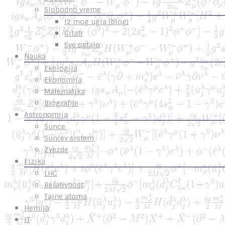
Slobodno vreme
Iz mog ugla (blog)
Citati
Sve ostalo
Nauka
Ekologija
Ekonomija
Matematika
Biografije
Astronomija
Sunce
Sunčev sistem
Zvezde
Fizika
LHC
Relativnost
Tajne atoma
Hemija
IT