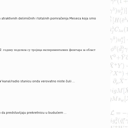
 atraktivnih delimičnih i totalnih pomračenja Meseca koja smo
. годину поделила су тројица експерименталних физичара за област
V kanal/radio stanicu onda verovatno niste čuli ...
gu da predstavljaju prekretnicu u budućem ...