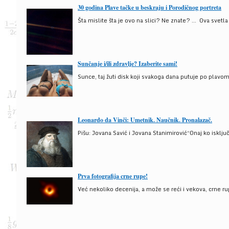
30 godina Plave tačke u beskraju i Porodičnog portreta
Šta mislite šta je ovo na slici? Ne znate? … Ova svetla t
Sunčanje i/ili zdravlje? Izaberite sami!
Sunce, taj žuti disk koji svakoga dana putuje po plav
Leonardo da Vinči: Umetnik. Naučnik. Pronalazač.
Pišu: Jovana Savić i Jovana Stanimirović“Onaj ko isklju
Prva fotografija crne rupe!
Već nekoliko decenija, a može se reći i vekova, crne ru