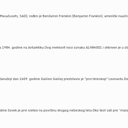
Masačusets, SAD), rođen je Benžamin Frenklin (Benjamin Franklin), američki naučnik 
 1984. godine na Antarktiku.Ovaj meteorit nosi oznaku ALH84001 i otkriven je u oblas
a današnji dan 1609. godine Galileo Galilej predstavio je "prvi teleskop" Leonardu D
odine čovek je prvi sleteo na površinu drugog nebeskog tela.Oko šest sati pre “malo