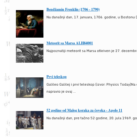
Bendžamin Frenklin (1706 - 1790)
Na današnji dan, 17. januara, 1706. godine, u Bostonu (
Meteorit sa Marsa ALH84001
Najpoznatiji meteorit sa Marsa otkriven je 27. decembra
Prvi teleskop
Galileo Galilej i prvi teleskop (izvor: Physics Today)N
napravio je ovaj ...
52 godine od Malog koraka za čoveka - Apolo 11
Na današnji dan, pre tačno 52 godine, 20. jula 1969. g