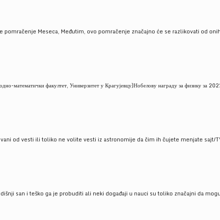
je pomračenje Meseca, Međutim, ovo pomračenje značajno će se razlikovati od onih
но-математички факултет, Универзитет у Крагујевцу)Нобелову награду за физику за 2022
ni od vesti ili toliko ne volite vesti iz astronomije da čim ih čujete menjate sajt/T
godišnji san i teško ga je probuditi ali neki događaji u nauci su toliko značajni da mo