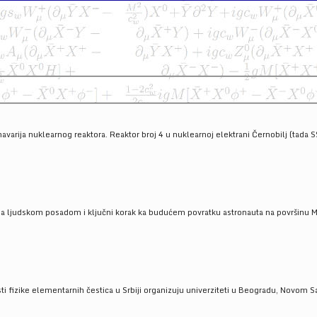
havarija nuklearnog reaktora. Reaktor broj 4 u nuklearnoj elektrani Černobilj (tada 
a ljudskom posadom i ključni korak ka budućem povratku astronauta na površinu Mese
 fizike elementarnih čestica u Srbiji organizuju univerziteti u Beogradu, Novom Sad