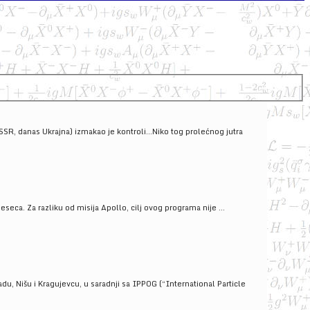
SSSR, danas Ukrajna) izmakao je kontroli...Niko tog prolećnog jutra
ca. Za razliku od misija Apollo, cilj ovog programa nije ...
u, Nišu i Kragujevcu, u saradnji sa IPPOG (“International Particle