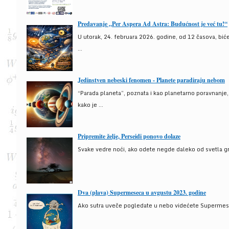
Predavanje „Per Aspera Ad Astra: Budućnost je već tu!“
U utorak, 24. februara 2026. godine, od 12 časova, bić
...
Jedinstven nebeski fenomen - Planete paradiraju nebom
“Parada planeta”, poznata i kao planetarno poravnanje
kako je ...
Pripremite želje, Perseidi ponovo dolaze
Svake vedre noći, ako odete negde daleko od svetla gra
Dva (plava) Supermeseca u avgustu 2023. godine
Ako sutra uveče pogledate u nebo videćete Supermesec,