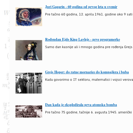
Juri Gagarin - 60 godina od prvog leta u svemir
Pre tačno 60 godina, 12. aprila 1961. godine oko 9 sati
Rođendan Ejde King Lavlejs - prve programerke
Samo dan kasnije ali i mnogo godina pre rođenja Grejs
Grejs Hoper: do ratne mornarice do kompajlera i buba
Kada govorimo o IT sektoru, matematici i vojsci verova
Dan kada je eksplodirala prva atomska bomba
Pre tačno 75 godine, tačnije 6. avgusta 1945. američki