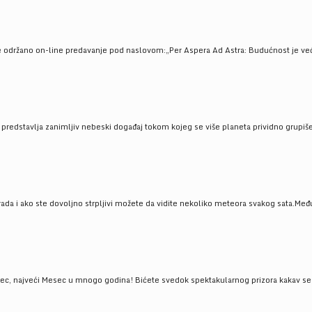
e održano on-line predavanje pod naslovom:„Per Aspera Ad Astra: Budućnost je već tu
, predstavlja zanimljiv nebeski događaj tokom kojeg se više planeta prividno grupi
da i ako ste dovoljno strpljivi možete da vidite nekoliko meteora svakog sata.Među
 najveći Mesec u mnogo godina! Bićete svedok spektakularnog prizora kakav se ret