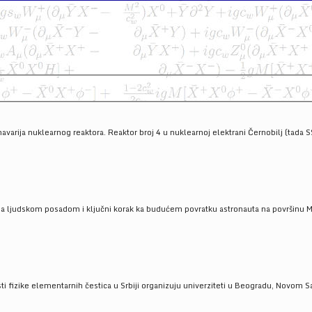
havarija nuklearnog reaktora. Reaktor broj 4 u nuklearnoj elektrani Černobilj (tada 
a ljudskom posadom i ključni korak ka budućem povratku astronauta na površinu Mese
 fizike elementarnih čestica u Srbiji organizuju univerziteti u Beogradu, Novom Sad