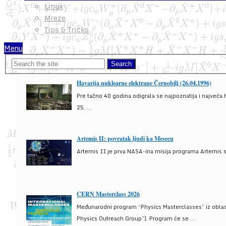
Linux
Mreze
Tips & Tricks
Menu
Havarija nuklearne elektrane Černobilj (26.04.1996)
Pre tačno 40 godina odigrala se najpoznatija i najveća 
25. ...
Artemis II: povratak ljudi ka Mesecu
Artemis II je prva NASA-ina misija programa Artemis s
CERN Masterclass 2026
Međunarodni program “Physics Masterclasses” iz oblasti
Physics Outreach Group”). Program će se ...