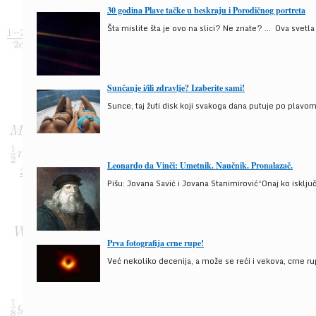
30 godina Plave tačke u beskraju i Porodičnog portreta
Šta mislite šta je ovo na slici? Ne znate? … Ova svetla t
Sunčanje i/ili zdravlje? Izaberite sami!
Sunce, taj žuti disk koji svakoga dana putuje po plav
Leonardo da Vinči: Umetnik. Naučnik. Pronalazač.
Pišu: Jovana Savić i Jovana Stanimirović“Onaj ko isklju
Prva fotografija crne rupe!
Već nekoliko decenija, a može se reći i vekova, crne ru