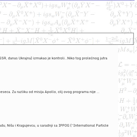
SSSR, danas Ukrajna) izmakao je kontroli...Niko tog prolećnog jutra
ca. Za razliku od misija Apollo, cilj ovog programa nije ...
u, Nišu i Kragujevcu, u saradnji sa IPPOG (“International Particle