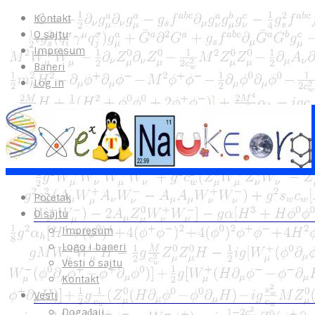
Kontakt
O sajtu
Impresum
Baneri
Log in
Početak
O sajtu
Impresum
Logo i baneri
Vesti o sajtu
Kontakt
Vesti
Događaji