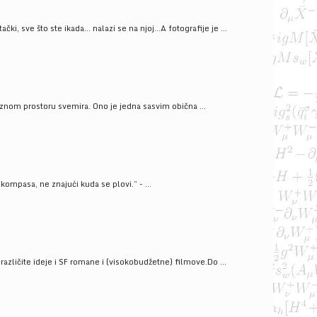
ački, sve što ste ikada… nalazi se na njoj…A fotografije je ...
znom prostoru svemira. Ono je jedna sasvim obična ...
kompasa, ne znajući kuda se plovi.” - ...
azličite ideje i SF romane i (visokobudžetne) filmove.Do ...