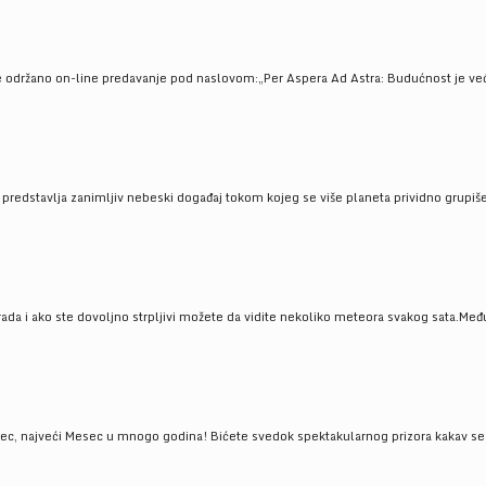
e održano on-line predavanje pod naslovom:„Per Aspera Ad Astra: Budućnost je već tu
, predstavlja zanimljiv nebeski događaj tokom kojeg se više planeta prividno grupi
da i ako ste dovoljno strpljivi možete da vidite nekoliko meteora svakog sata.Među
 najveći Mesec u mnogo godina! Bićete svedok spektakularnog prizora kakav se ret