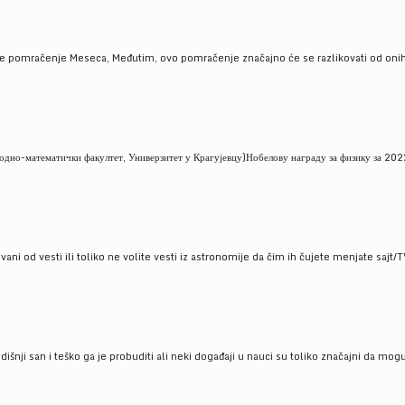
je pomračenje Meseca, Međutim, ovo pomračenje značajno će se razlikovati od onih
но-математички факултет, Универзитет у Крагујевцу)Нобелову награду за физику за 2022
ni od vesti ili toliko ne volite vesti iz astronomije da čim ih čujete menjate sajt/T
godišnji san i teško ga je probuditi ali neki događaji u nauci su toliko značajni da mo