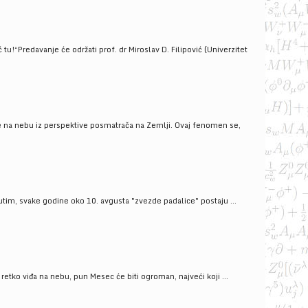
!“Predavanje će održati prof. dr Miroslav D. Filipović (Univerzitet
še na nebu iz perspektive posmatrača na Zemlji. Ovaj fenomen se,
tim, svake godine oko 10. avgusta "zvezde padalice" postaju ...
ko viđa na nebu, pun Mesec će biti ogroman, najveći koji ...