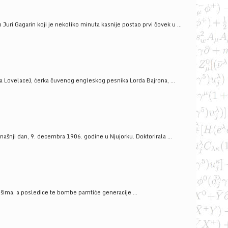
uri Gagarin koji je nekoliko minuta kasnije postao prvi čovek u ...
a Lovelace), ćerka čuvenog engleskog pesnika Lorda Bajrona, ...
ašnji dan, 9. decembra 1906. godine u Njujorku. Doktorirala ...
ošima, a posledice te bombe pamtiće generacije ...