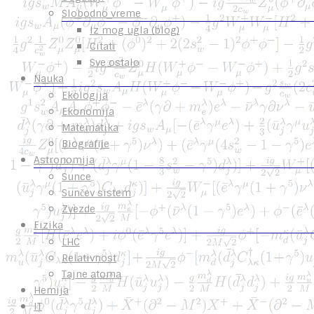
Slobodno vreme
Iz mog ugla (blog)
Citati
Sve ostalo
Nauka
Ekologija
Ekonomija
Matematika
Biografije
Astronomija
Sunce
Sunčev sistem
Zvezde
Fizika
LHC
Relativnost
Tajne atoma
Hemija
IT