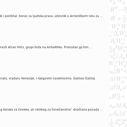
i političar, borac za ljudska prava, učesnik u Američkom ratu za ...
ti Allan Hills, grupi brda na Antarktiku. Pronašao ga tim ...
onatu, vladaru Venecije, i njegovim savetnicima. Galileo Galilej
g koraka za čoveka, ali velikog za čovečanstvo” dvočlana posada ...