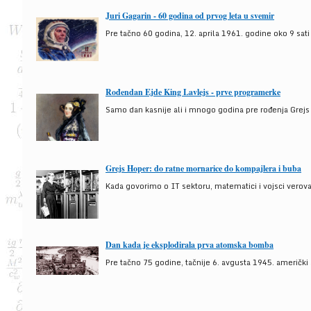
Juri Gagarin - 60 godina od prvog leta u svemir
Pre tačno 60 godina, 12. aprila 1961. godine oko 9 sati
Rođendan Ejde King Lavlejs - prve programerke
Samo dan kasnije ali i mnogo godina pre rođenja Grejs
Grejs Hoper: do ratne mornarice do kompajlera i buba
Kada govorimo o IT sektoru, matematici i vojsci verova
Dan kada je eksplodirala prva atomska bomba
Pre tačno 75 godine, tačnije 6. avgusta 1945. američki