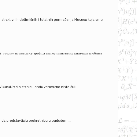
 atraktivnih delimičnih i totalnih pomračenja Meseca koja smo
. годину поделила су тројица експерименталних физичара за област
V kanal/radio stanicu onda verovatno niste čuli ...
gu da predstavljaju prekretnicu u budućem ...