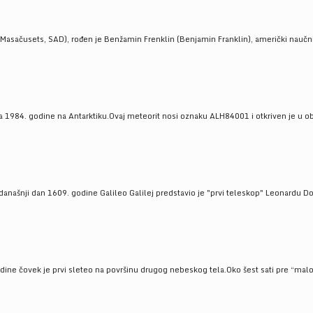
Masačusets, SAD), rođen je Benžamin Frenklin (Benjamin Franklin), američki naučnik 
 1984. godine na Antarktiku.Ovaj meteorit nosi oznaku ALH84001 i otkriven je u oblas
a današnji dan 1609. godine Galileo Galilej predstavio je "prvi teleskop" Leonardu D
odine čovek je prvi sleteo na površinu drugog nebeskog tela.Oko šest sati pre “malo