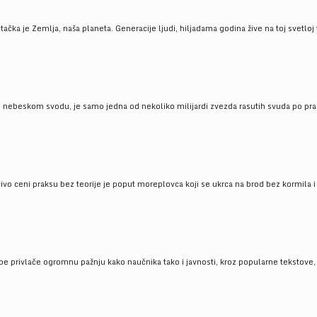
ačka je Zemlja, naša planeta. Generacije ljudi, hiljadama godina žive na toj svetloj t
om nebeskom svodu, je samo jedna od nekoliko milijardi zvezda rasutih svuda po pra
čivo ceni praksu bez teorije je poput moreplovca koji se ukrca na brod bez kormila i 
pe privlače ogromnu pažnju kako naučnika tako i javnosti, kroz popularne tekstove, r