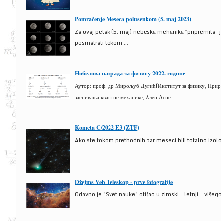
Pomračenje Meseca polusenkom (5. maj 2023)
Za ovaj petak (5. maj) nebeska mehanika “pripremila” 
posmatrali tokom ...
Нобелова награда за физику 2022. године
Аутор: проф. др Мирољуб Дугић(Институт за физику, Природ
заснивања квантне механике, Ален Аспе ...
Kometa C/2022 E3 (ZTF)
Ako ste tokom prethodnih par meseci bili totalno izolova
Džejms Veb Teleskop - prve fotografije
Odavno je "Svet nauke" otišao u zimski... letnji... više