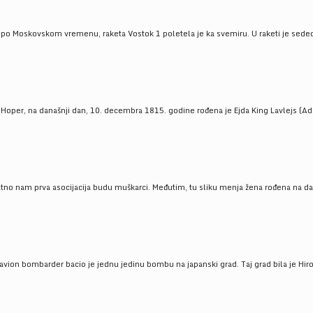
 po Moskovskom vremenu, raketa Vostok 1 poletela je ka svemiru. U raketi je sedeo J
 Hoper, na današnji dan, 10. decembra 1815. godine rođena je Ejda King Lavlejs (Ad
tno nam prva asocijacija budu muškarci. Međutim, tu sliku menja žena rođena na dan
 avion bombarder bacio je jednu jedinu bombu na japanski grad. Taj grad bila je Hir