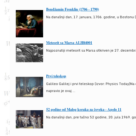
Bendžamin Frenklin (1706 - 1790)
Na današnji dan, 17. januara, 1706. godine, u Bostonu (
Meteorit sa Marsa ALH84001
Najpoznatiji meteorit sa Marsa otkriven je 27. decembra
Prvi teleskop
Galileo Galilej i prvi teleskop (izvor: Physics Today)N
napravio je ovaj ...
52 godine od Malog koraka za čoveka - Apolo 11
Na današnji dan, pre tačno 52 godine, 20. jula 1969. g