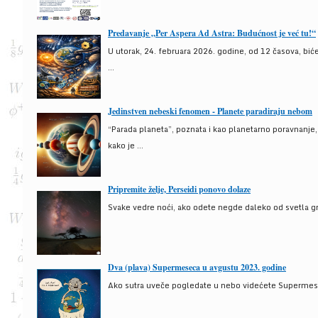
Predavanje „Per Aspera Ad Astra: Budućnost je već tu!“
U utorak, 24. februara 2026. godine, od 12 časova, bić
...
Jedinstven nebeski fenomen - Planete paradiraju nebom
“Parada planeta”, poznata i kao planetarno poravnanje
kako je ...
Pripremite želje, Perseidi ponovo dolaze
Svake vedre noći, ako odete negde daleko od svetla gra
Dva (plava) Supermeseca u avgustu 2023. godine
Ako sutra uveče pogledate u nebo videćete Supermesec,