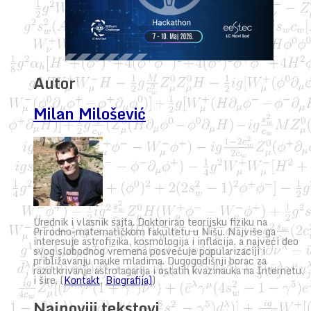
Autor
Milan Milošević
Urednik i vlasnik sajta. Doktorirao teorijsku fiziku na
Prirodno-matematičkom fakultetu u Nišu. Najviše ga
interesuje astrofizika, kosmologija i inflacija, a najveći deo
svog slobodnog vremena posvećuje popularizaciji i
približavanju nauke mladima. Dugogodišnji borac za
razotkrivanje astrolagarija i ostalih kvazinauka na Internetu,
i šire. (
Kontakt
,
Biografija)
)
Najnoviji tekstovi