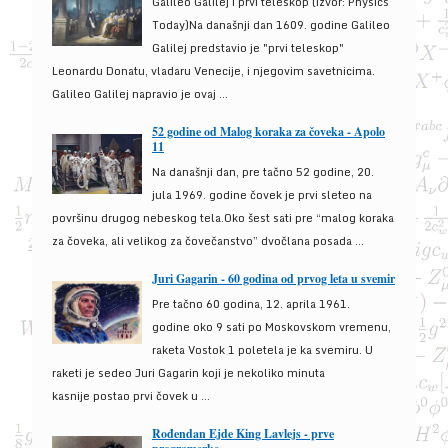
Galileo Galilej i prvi teleskop (izvor: Physics
Today)Na današnji dan 1609. godine Galileo
Galilej predstavio je "prvi teleskop"
Leonardu Donatu, vladaru Venecije, i njegovim savetnicima.
Galileo Galilej napravio je ovaj ...
52 godine od Malog koraka za čoveka - Apolo
11
Na današnji dan, pre tačno 52 godine, 20.
jula 1969. godine čovek je prvi sleteo na
površinu drugog nebeskog tela.Oko šest sati pre “malog koraka
za čoveka, ali velikog za čovečanstvo” dvočlana posada ...
Juri Gagarin - 60 godina od prvog leta u svemir
Pre tačno 60 godina, 12. aprila 1961.
godine oko 9 sati po Moskovskom vremenu,
raketa Vostok 1 poletela je ka svemiru. U
raketi je sedeo Juri Gagarin koji je nekoliko minuta
kasnije postao prvi čovek u ...
Rođendan Ejde King Lavlejs - prve