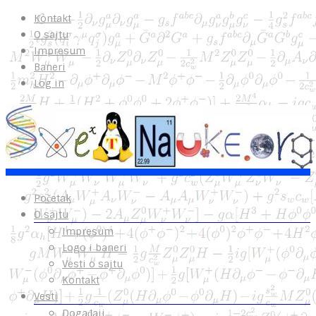
Kontakt
O sajtu
Impresum
Baneri
Log in
Početak
O sajtu
Impresum
Logo i baneri
Vesti o sajtu
Kontakt
Vesti
Događaji