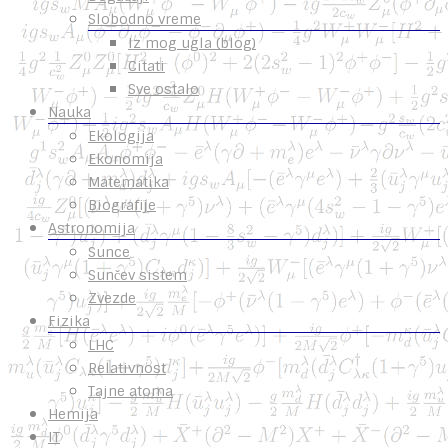
Slobodno vreme
Iz mog ugla (blog)
Citati
Sve ostalo
Nauka
Ekologija
Ekonomija
Matematika
Biografije
Astronomija
Sunce
Sunčev sistem
Zvezde
Fizika
LHC
Relativnost
Tajne atoma
Hemija
IT