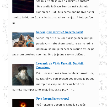
Šta mislite šta je ovo na slici? Ne znate? …
Ova svetla tačka je Zemlja, naša planeta.
Generacije ljudi, hiljadama godina žive na toj
svetloj tački, sve što ste ikada… nalazi se na njoj…A fotografije
je ...
Sunčanje i/ili zdravlje? Izaberite sami!
Sunce, taj žuti disk koji svakoga dana putuje
po plavom nebeskom svodu, je samo jedna
od nekoliko milijardi zvezda rasutih svuda po
praznom prostoru svemira. Ono je jedna sasvim obična ...
Leonardo da Vinči: Umetnik. Naučnik.
Pronalazač.
Pišu: Jovana Savić i Jovana Stanimirović“Onaj
ko isključivo ceni praksu bez teorije je poput
moreplovca koji se ukrca na brod bez
kormila i kompasa, ne znajući kuda se plovi.” - ...
Prva fotografija crne rupe!
Već nekoliko decenija, a može se reći i