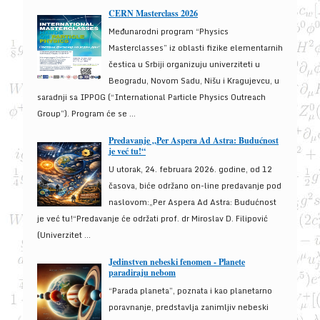
CERN Masterclass 2026
Međunarodni program “Physics
Masterclasses” iz oblasti fizike elementarnih
čestica u Srbiji organizuju univerziteti u
Beogradu, Novom Sadu, Nišu i Kragujevcu, u
saradnji sa IPPOG (“International Particle Physics Outreach
Group”). Program će se ...
Predavanje „Per Aspera Ad Astra: Budućnost
je već tu!“
U utorak, 24. februara 2026. godine, od 12
časova, biće održano on-line predavanje pod
naslovom:„Per Aspera Ad Astra: Budućnost
je već tu!“Predavanje će održati prof. dr Miroslav D. Filipović
(Univerzitet ...
Jedinstven nebeski fenomen - Planete
paradiraju nebom
“Parada planeta”, poznata i kao planetarno
poravnanje, predstavlja zanimljiv nebeski