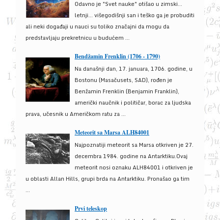
Odavno je "Svet nauke" otišao u zimski...
letnji... višegodišnji san i teško ga je probuditi
ali neki događaji u nauci su toliko značajni da mogu da
predstavljaju prekretnicu u budućem ...
Bendžamin Frenklin (1706 - 1790)
Na današnji dan, 17. januara, 1706. godine, u
Bostonu (Masačusets, SAD), rođen je
Benžamin Frenklin (Benjamin Franklin),
američki naučnik i političar, borac za ljudska
prava, učesnik u Američkom ratu za ...
Meteorit sa Marsa ALH84001
Najpoznatiji meteorit sa Marsa otkriven je 27.
decembra 1984. godine na Antarktiku.Ovaj
meteorit nosi oznaku ALH84001 i otkriven je
u oblasti Allan Hills, grupi brda na Antarktiku. Pronašao ga tim
...
Prvi teleskop