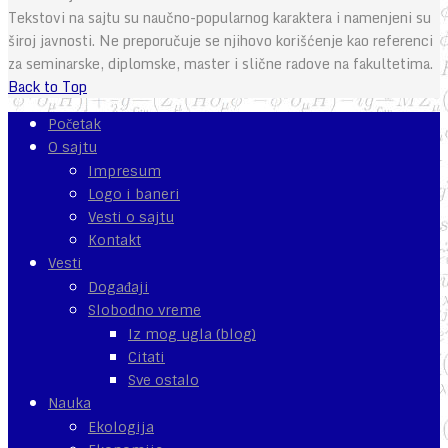
Tekstovi na sajtu su naučno-popularnog karaktera i namenjeni su
široj javnosti. Ne preporučuje se njihovo korišćenje kao referenci
za seminarske, diplomske, master i slične radove na fakultetima.
Back to Top
Početak
O sajtu
Impresum
Logo i baneri
Vesti o sajtu
Kontakt
Vesti
Događaji
Slobodno vreme
Iz mog ugla (blog)
Citati
Sve ostalo
Nauka
Ekologija