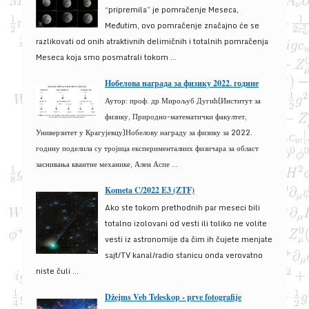
“pripremila” je pomračenje Meseca,
Međutim, ovo pomračenje značajno će se
razlikovati od onih atraktivnih delimičnih i totalnih pomračenja
Meseca koja smo posmatrali tokom ...
Нобелова награда за физику 2022. године
Аутор: проф. др Мирољуб Дугић(Институт за
физику, Природно-математички факултет,
Универзитет у Крагујевцу)Нобелову награду за физику за 2022.
годину поделила су тројица експерименталних физичара за област
заснивања квантне механике, Ален Аспе ...
Kometa C/2022 E3 (ZTF)
Ako ste tokom prethodnih par meseci bili
totalno izolovani od vesti ili toliko ne volite
vesti iz astronomije da čim ih čujete menjate
sajt/TV kanal/radio stanicu onda verovatno
niste čuli ...
Džejms Veb Teleskop - prve fotografije