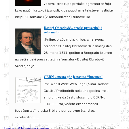
vekova, crne rupe privlače ogromnu pažnju
kako naučnika tako i javnosti, kroz popularne tekstove, različite
ideje i SF romane i (visokobudžetne) filmove.Do ...
Dositej Obradović – srpski prosvetitelj i
reformator
„Knjige, braćo moja, knjige, a ne zvona i
praporce!“Dositej ObradovićNa današnji dan
28. marta 1811. godine u Beogradu je umro
najveći srpski prosvetitelj i reformator – Dositej Obradović.
Sahranjen je ...
CERN – mesto gde je nastao “Internet”
Prvi World Wide Web Logo (Autor: Robert
Cailliau)Prethodnih nekoliko godina imali
smo prilike da često slušamo o CERN-u,
LHC-u - i "najvećem eksperimentu
čovečanstva", ulasku Srbije u punopravno članstvo,
akceleratoru, ...
Home
»
Slobodno vreme
»
Kolika je Zemlja, Jupiter, Sunce,