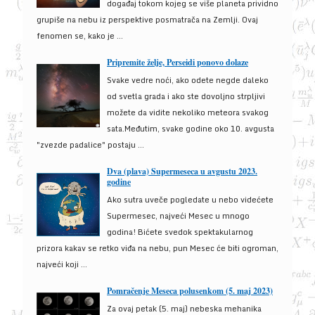
događaj tokom kojeg se više planeta prividno
grupiše na nebu iz perspektive posmatrača na Zemlji. Ovaj
fenomen se, kako je ...
Pripremite želje, Perseidi ponovo dolaze
Svake vedre noći, ako odete negde daleko
od svetla grada i ako ste dovoljno strpljivi
možete da vidite nekoliko meteora svakog
sata.Međutim, svake godine oko 10. avgusta
"zvezde padalice" postaju ...
Dva (plava) Supermeseca u avgustu 2023.
godine
Ako sutra uveče pogledate u nebo videćete
Supermesec, najveći Mesec u mnogo
godina! Bićete svedok spektakularnog
prizora kakav se retko viđa na nebu, pun Mesec će biti ogroman,
najveći koji ...
Pomračenje Meseca polusenkom (5. maj 2023)
Za ovaj petak (5. maj) nebeska mehanika