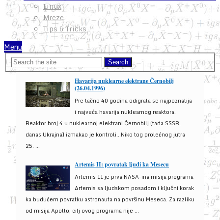
Linux
Mreze
Tips & Tricks
Menu
Havarija nuklearne elektrane Černobilj
(26.04.1996)
Pre tačno 40 godina odigrala se najpoznatija
i najveća havarija nuklearnog reaktora.
Reaktor broj 4 u nuklearnoj elektrani Černobilj (tada SSSR,
danas Ukrajna) izmakao je kontroli...Niko tog prolećnog jutra
25. ...
Artemis II: povratak ljudi ka Mesecu
Artemis II je prva NASA-ina misija programa
Artemis sa ljudskom posadom i ključni korak
ka budućem povratku astronauta na površinu Meseca. Za razliku
od misija Apollo, cilj ovog programa nije ...