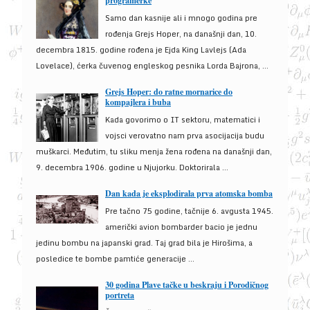
programerke
Samo dan kasnije ali i mnogo godina pre
rođenja Grejs Hoper, na današnji dan, 10.
decembra 1815. godine rođena je Ejda King Lavlejs (Ada
Lovelace), ćerka čuvenog engleskog pesnika Lorda Bajrona, ...
Grejs Hoper: do ratne mornarice do
kompajlera i buba
Kada govorimo o IT sektoru, matematici i
vojsci verovatno nam prva asocijacija budu
muškarci. Međutim, tu sliku menja žena rođena na današnji dan,
9. decembra 1906. godine u Njujorku. Doktorirala ...
Dan kada je eksplodirala prva atomska bomba
Pre tačno 75 godine, tačnije 6. avgusta 1945.
američki avion bombarder bacio je jednu
jedinu bombu na japanski grad. Taj grad bila je Hirošima, a
posledice te bombe pamtiće generacije ...
30 godina Plave tačke u beskraju i Porodičnog
portreta