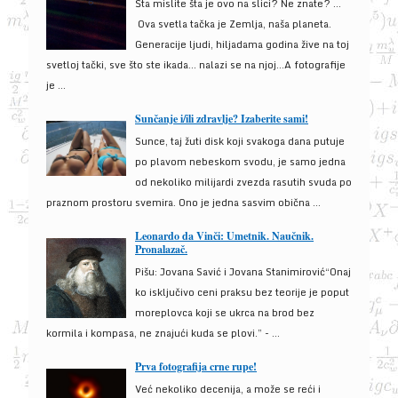
Šta mislite šta je ovo na slici? Ne znate? …
Ova svetla tačka je Zemlja, naša planeta.
Generacije ljudi, hiljadama godina žive na toj
svetloj tački, sve što ste ikada… nalazi se na njoj…A fotografije
je ...
Sunčanje i/ili zdravlje? Izaberite sami!
Sunce, taj žuti disk koji svakoga dana putuje
po plavom nebeskom svodu, je samo jedna
od nekoliko milijardi zvezda rasutih svuda po
praznom prostoru svemira. Ono je jedna sasvim obična ...
Leonardo da Vinči: Umetnik. Naučnik.
Pronalazač.
Pišu: Jovana Savić i Jovana Stanimirović“Onaj
ko isključivo ceni praksu bez teorije je poput
moreplovca koji se ukrca na brod bez
kormila i kompasa, ne znajući kuda se plovi.” - ...
Prva fotografija crne rupe!
Već nekoliko decenija, a može se reći i