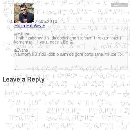
28.05.2010.
Milan Milošević
@Milica
Hihihi, zaboravili si da dodaš ono što sam ti rekao “napiši
komentar”. Hvala, neću više 😛
@Ivana
Na mom FB zidu, dobio sam od gore potpisane Milice 🙂
Leave a Reply