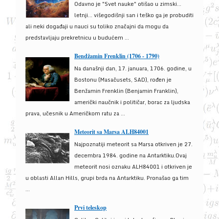
Odavno je "Svet nauke" otišao u zimski...
letnji... višegodišnji san i teško ga je probuditi
ali neki događaji u nauci su toliko značajni da mogu da
predstavljaju prekretnicu u budućem ...
Bendžamin Frenklin (1706 - 1790)
Na današnji dan, 17. januara, 1706. godine, u
Bostonu (Masačusets, SAD), rođen je
Benžamin Frenklin (Benjamin Franklin),
američki naučnik i političar, borac za ljudska
prava, učesnik u Američkom ratu za ...
Meteorit sa Marsa ALH84001
Najpoznatiji meteorit sa Marsa otkriven je 27.
decembra 1984. godine na Antarktiku.Ovaj
meteorit nosi oznaku ALH84001 i otkriven je
u oblasti Allan Hills, grupi brda na Antarktiku. Pronašao ga tim
...
Prvi teleskop