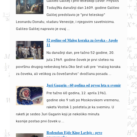
Galileo Galilej i prvi teleskop (izvor: Physics
Today)Na današnji dan 1609. godine Galileo
Galilej predstavio je "prvi teleskop"
Leonardu Donatu, vladaru Venecije, i njegovim savetnicima.
Galileo Galilej napravio je ovaj ...
52 godine od Malog koraka za čoveka - Apolo
11
Na današnji dan, pre tačno 52 godine, 20.
jula 1969. godine čovek je prvi sleteo na
površinu drugog nebeskog tela.Oko šest sati pre “malog koraka
za čoveka, ali velikog za čovečanstvo” dvočlana posada ...
Juri Gagarin - 60 godina od prvog leta u svemir
Pre tačno 60 godina, 12. aprila 1961.
godine oko 9 sati po Moskovskom vremenu,
raketa Vostok 1 poletela je ka svemiru. U
raketi je sedeo Juri Gagarin koji je nekoliko minuta
kasnije postao prvi čovek u ...
Rođendan Ejde King Lavlejs - prve