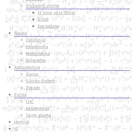
Slobodno vreme
Iz mog ugla (blog)
Citati
Sve ostalo
Nauka
Ekologija
Ekonomija
Matematika
Biografije
Astronomija
Sunce
Sunčev sistem
Zvezde
Fizika
LHC
Relativnost
Tajne atoma
Hemija
IT