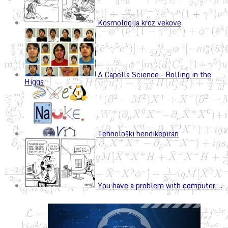
Kosmologija kroz vekove
A Capella Science – Rolling in the
Higgs
Tehnološki hendikepiran
You have a problem with computer….