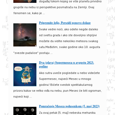
događaj tokom kojeg se više planeta prividno
grupiše na nebu iz perspektive posmatrača na Zemlji. Ovaj
fenomen se, kako je ...
Pripremite želje, Perseidi ponovo dolaze
Svake vedre noći, ako odete negde daleko
od svetla grada i ako ste dovoljno strpljivi
možete da vidite nekoliko meteora svakog
sata.Međutim, svake godine oko 10. avgusta
"zvezde padalice" postaju ...
Dva (plava) Supermeseca u avgustu 2023.
godine
Ako sutra uveče pogledate u nebo videćete
Supermesec, najveći Mesec u mnogo
godina! Bićete svedok spektakularnog
prizora kakav se retko viđa na nebu, pun Mesec će biti ogroman,
najveći koji ...
Pomračenje Meseca polusenkom (5. maj 2023)
Za ovaj petak (5. maj) nebeska mehanika