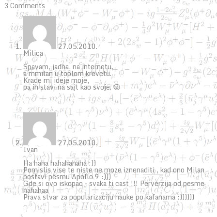
3 Comments
27.05.2010.
Milica
Spavam, jadna, na internetu,
a mmilan u toplom krevetu.
Krade mi ideje moje,
pa ih stavi na sajt kao svoje. 😛
27.05.2010.
Ivan
Ha haha hahahahaha :))
Pomislis vise te niste ne moze iznenaditi , kad ono Milan
postavi pesmu Apollo 9 :)))
Gde si ovo iskopao – svaka ti cast !!! Perverzija od pesme
hahahaa
Prava stvar za popularizaciju nauke po kafanama :))))))