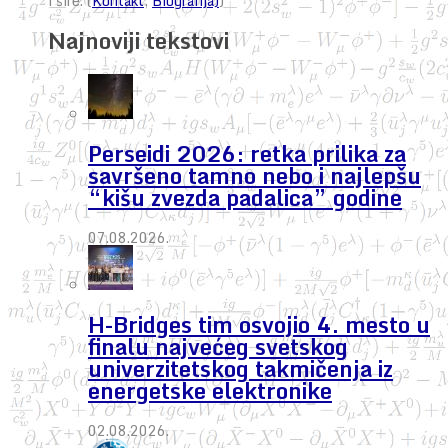
i šire. (
Kontakt
,
Biografija)
)
Najnoviji tekstovi
Perseidi 2026: retka prilika za
savršeno tamno nebo i najlepšu
“kišu zvezda padalica” godine
07.08.2026.
H-Bridges tim osvojio 4. mesto u
finalu najvećeg svetskog
univerzitetskog takmičenja iz
energetske elektronike
02.08.2026.