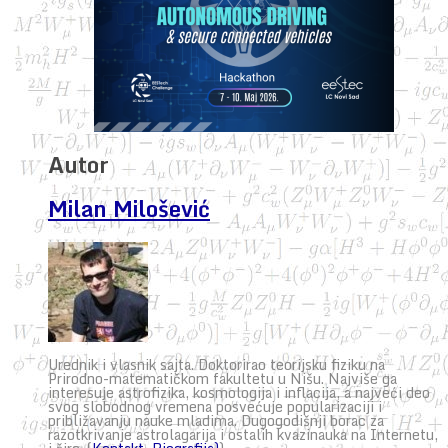
Autor
Milan Milošević
Urednik i vlasnik sajta. Doktorirao teorijsku fiziku na
Prirodno-matematičkom fakultetu u Nišu. Najviše ga
interesuje astrofizika, kosmologija i inflacija, a najveći deo
svog slobodnog vremena posvećuje popularizaciji i
približavanju nauke mladima. Dugogodišnji borac za
razotkrivanje astrolagarija i ostalih kvazinauka na Internetu,