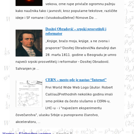
vekova, crne rupe privlače ogromnu pažnju
kako naučnika tako i javnosti, kroz popularne tekstove, različite
ideje i SF romane i (visokobudžetne) filmove.Do ...
Dositej Obradović – srpski prosvetitelj i
reformator
„Knjige, braćo moja, knjige, a ne zvona i
praporce!“Dositej ObradovićNa današnji dan
28. marta 1811. godine u Beogradu je umro
najveći srpski prosvetitelj i reformator – Dositej Obradović.
Sahranjen je ...
CERN – mesto gde je nastao “Internet”
Prvi World Wide Web Logo (Autor: Robert
Cailliau)Prethodnih nekoliko godina imali
smo prilike da često slušamo o CERN-u,
LHC-u - i "najvećem eksperimentu
čovečanstva", ulasku Srbije u punopravno članstvo,
akceleratoru, ...
Home
»
Slobodno vreme
»
Apollo 9