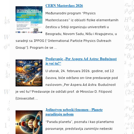
CERN Masterclass 2026
Međunarodni program “Physics
Masterclasses” iz oblasti fizike elementarnih
čestica u Srbiji organizuju univerziteti u
Beogradu, Novom Sadu, Nišu i Kragujevcu, u
saradnji sa IPPOG (“International Particle Physics Outreach
Group”). Program će se ...
Predavanje „Per Aspera Ad Astra: Budućnost
je već tu!“
U utorak, 24. februara 2026. godine, od 12
časova, biće održano on-line predavanje pod
naslovom:„Per Aspera Ad Astra: Budućnost
je već tu!“Predavanje će održati prof. dr Miroslav D. Filipović
(Univerzitet ...
Jedinstven nebeski fenomen - Planete
paradiraju nebom
“Parada planeta”, poznata i kao planetarno
poravnanje, predstavlja zanimljiv nebeski