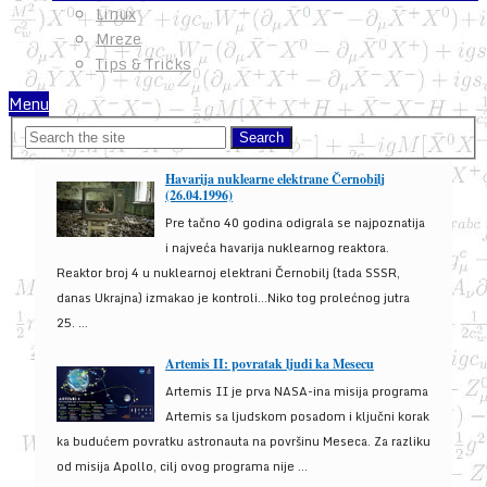
Linux
Mreze
Tips & Tricks
Menu
Havarija nuklearne elektrane Černobilj
(26.04.1996)
Pre tačno 40 godina odigrala se najpoznatija
i najveća havarija nuklearnog reaktora.
Reaktor broj 4 u nuklearnoj elektrani Černobilj (tada SSSR,
danas Ukrajna) izmakao je kontroli...Niko tog prolećnog jutra
25. ...
Artemis II: povratak ljudi ka Mesecu
Artemis II je prva NASA-ina misija programa
Artemis sa ljudskom posadom i ključni korak
ka budućem povratku astronauta na površinu Meseca. Za razliku
od misija Apollo, cilj ovog programa nije ...