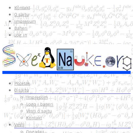
Kontakt
O sajtu
Impresum
Baneri
Log in
Početak
O sajtu
Impresum
Logo i baneri
Vesti o sajtu
Kontakt
Vesti
Događaji