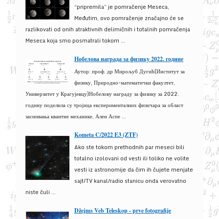
“pripremila” je pomračenje Meseca,
Međutim, ovo pomračenje značajno će se
razlikovati od onih atraktivnih delimičnih i totalnih pomračenja
Meseca koja smo posmatrali tokom ...
Нобелова награда за физику 2022. године
Аутор: проф. др Мирољуб Дугић(Институт за
физику, Природно-математички факултет,
Универзитет у Крагујевцу)Нобелову награду за физику за 2022.
годину поделила су тројица експерименталних физичара за област
заснивања квантне механике, Ален Аспе ...
Kometa C/2022 E3 (ZTF)
Ako ste tokom prethodnih par meseci bili
totalno izolovani od vesti ili toliko ne volite
vesti iz astronomije da čim ih čujete menjate
sajt/TV kanal/radio stanicu onda verovatno
niste čuli ...
Džejms Veb Teleskop - prve fotografije