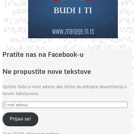
Pratite nas na Facebook-u
Ne propustite nove tekstove
Upišite Vašu e-mail adresu ako želite da dobijate obaveštenja o
novim tekstovima
E-
mail
adresa
Prijavi se!
Join 10.9K other subscribers