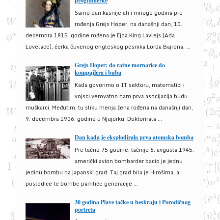
programerke
Samo dan kasnije ali i mnogo godina pre
rođenja Grejs Hoper, na današnji dan, 10.
decembra 1815. godine rođena je Ejda King Lavlejs (Ada
Lovelace), ćerka čuvenog engleskog pesnika Lorda Bajrona, ...
Grejs Hoper: do ratne mornarice do
kompajlera i buba
Kada govorimo o IT sektoru, matematici i
vojsci verovatno nam prva asocijacija budu
muškarci. Međutim, tu sliku menja žena rođena na današnji dan,
9. decembra 1906. godine u Njujorku. Doktorirala ...
Dan kada je eksplodirala prva atomska bomba
Pre tačno 75 godine, tačnije 6. avgusta 1945.
američki avion bombarder bacio je jednu
jedinu bombu na japanski grad. Taj grad bila je Hirošima, a
posledice te bombe pamtiće generacije ...
30 godina Plave tačke u beskraju i Porodičnog
portreta