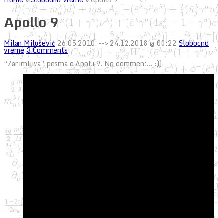
Apollo 9
Milan Milošević
26.05.2010.
--> 24.12.2018 @ 00:22
Slobodno
vreme
3 Comments
“Zanimljiva” pesma o Apolu 9. No comment… :))