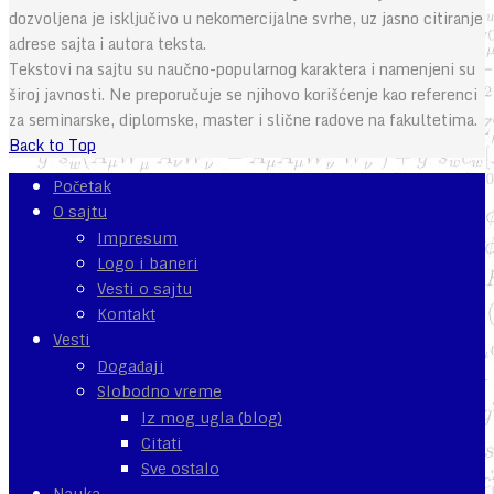
dozvoljena je isključivo u nekomercijalne svrhe, uz jasno citiranje
adrese sajta i autora teksta.
Tekstovi na sajtu su naučno-popularnog karaktera i namenjeni su
široj javnosti. Ne preporučuje se njihovo korišćenje kao referenci
za seminarske, diplomske, master i slične radove na fakultetima.
Back to Top
Početak
O sajtu
Impresum
Logo i baneri
Vesti o sajtu
Kontakt
Vesti
Događaji
Slobodno vreme
Iz mog ugla (blog)
Citati
Sve ostalo
Nauka