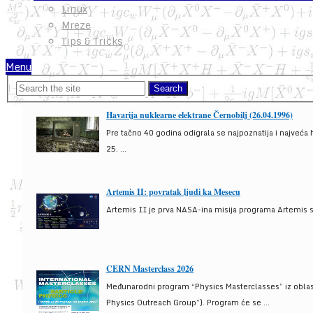
Linux
Mreze
Tips & Tricks
Menu
Havarija nuklearne elektrane Černobilj (26.04.1996)
Pre tačno 40 godina odigrala se najpoznatija i najveća 
25. ...
Artemis II: povratak ljudi ka Mesecu
Artemis II je prva NASA-ina misija programa Artemis s
CERN Masterclass 2026
Međunarodni program “Physics Masterclasses” iz oblasti
Physics Outreach Group”). Program će se ...