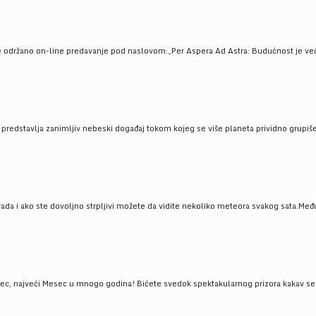
e održano on-line predavanje pod naslovom:„Per Aspera Ad Astra: Budućnost je već tu
, predstavlja zanimljiv nebeski događaj tokom kojeg se više planeta prividno grupi
da i ako ste dovoljno strpljivi možete da vidite nekoliko meteora svakog sata.Među
 najveći Mesec u mnogo godina! Bićete svedok spektakularnog prizora kakav se ret