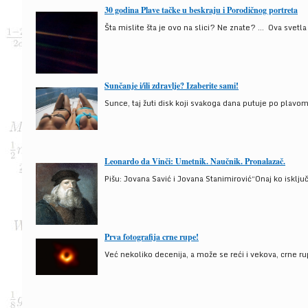
30 godina Plave tačke u beskraju i Porodičnog portreta
Šta mislite šta je ovo na slici? Ne znate? … Ova svetla t
Sunčanje i/ili zdravlje? Izaberite sami!
Sunce, taj žuti disk koji svakoga dana putuje po plav
Leonardo da Vinči: Umetnik. Naučnik. Pronalazač.
Pišu: Jovana Savić i Jovana Stanimirović“Onaj ko isklju
Prva fotografija crne rupe!
Već nekoliko decenija, a može se reći i vekova, crne ru