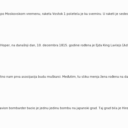
 po Moskovskom vremenu, raketa Vostok 1 poletela je ka svemiru. U raketi je sedeo J
 Hoper, na današnji dan, 10. decembra 1815. godine rođena je Ejda King Lavlejs (Ad
tno nam prva asocijacija budu muškarci. Međutim, tu sliku menja žena rođena na dan
 avion bombarder bacio je jednu jedinu bombu na japanski grad. Taj grad bila je Hir