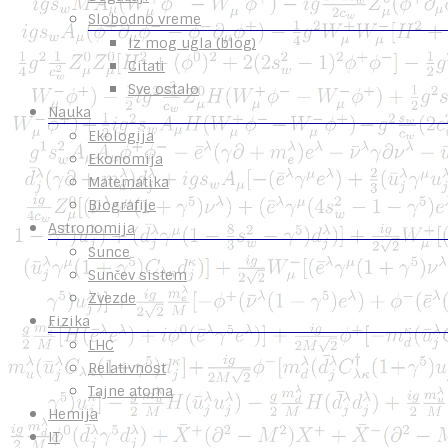
Slobodno vreme
Iz mog ugla (blog)
Citati
Sve ostalo
Nauka
Ekologija
Ekonomija
Matematika
Biografije
Astronomija
Sunce
Sunčev sistem
Zvezde
Fizika
LHC
Relativnost
Tajne atoma
Hemija
IT