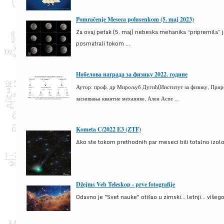
Pomračenje Meseca polusenkom (5. maj 2023)
Za ovaj petak (5. maj) nebeska mehanika “pripremila” 
posmatrali tokom ...
Нобелова награда за физику 2022. године
Аутор: проф. др Мирољуб Дугић(Институт за физику, Природ
заснивања квантне механике, Ален Аспе ...
Kometa C/2022 E3 (ZTF)
Ako ste tokom prethodnih par meseci bili totalno izolova
Džejms Veb Teleskop - prve fotografije
Odavno je "Svet nauke" otišao u zimski... letnji... više