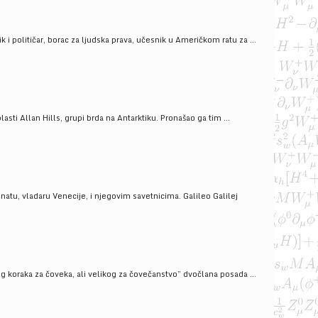
i političar, borac za ljudska prava, učesnik u Američkom ratu za ...
ti Allan Hills, grupi brda na Antarktiku. Pronašao ga tim ...
onatu, vladaru Venecije, i njegovim savetnicima. Galileo Galilej
g koraka za čoveka, ali velikog za čovečanstvo” dvočlana posada ...