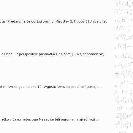
!“Predavanje će održati prof. dr Miroslav D. Filipović (Univerzitet
še na nebu iz perspektive posmatrača na Zemlji. Ovaj fenomen se,
tim, svake godine oko 10. avgusta "zvezde padalice" postaju ...
ko viđa na nebu, pun Mesec će biti ogroman, najveći koji ...