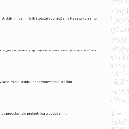
 atraktivnih delimičnih i totalnih pomračenja Meseca koja smo
. годину поделила су тројица експерименталних физичара за област
V kanal/radio stanicu onda verovatno niste čuli ...
gu da predstavljaju prekretnicu u budućem ...