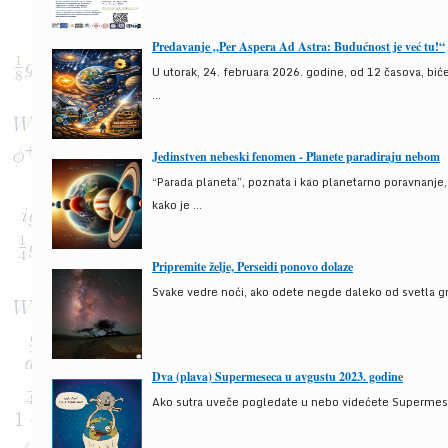
Predavanje „Per Aspera Ad Astra: Budućnost je već tu!“
U utorak, 24. februara 2026. godine, od 12 časova, bić
...
Jedinstven nebeski fenomen - Planete paradiraju nebom
“Parada planeta”, poznata i kao planetarno poravnanje
kako je ...
Pripremite želje, Perseidi ponovo dolaze
Svake vedre noći, ako odete negde daleko od svetla gra
Dva (plava) Supermeseca u avgustu 2023. godine
Ako sutra uveče pogledate u nebo videćete Supermesec,