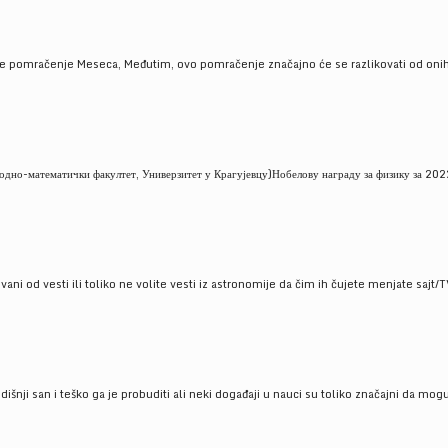
je pomračenje Meseca, Međutim, ovo pomračenje značajno će se razlikovati od onih
но-математички факултет, Универзитет у Крагујевцу)Нобелову награду за физику за 2022
ni od vesti ili toliko ne volite vesti iz astronomije da čim ih čujete menjate sajt/T
godišnji san i teško ga je probuditi ali neki događaji u nauci su toliko značajni da mo