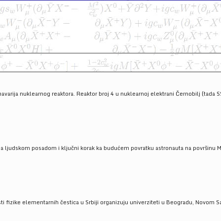
havarija nuklearnog reaktora. Reaktor broj 4 u nuklearnoj elektrani Černobilj (tada 
a ljudskom posadom i ključni korak ka budućem povratku astronauta na površinu Mese
 fizike elementarnih čestica u Srbiji organizuju univerziteti u Beogradu, Novom Sad