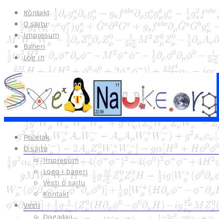
Kontakt
O sajtu
Impresum
Baneri
Log in
Početak
O sajtu
Impresum
Logo i baneri
Vesti o sajtu
Kontakt
Vesti
Događaji