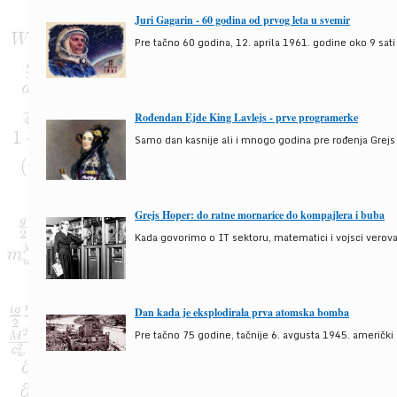
Juri Gagarin - 60 godina od prvog leta u svemir
Pre tačno 60 godina, 12. aprila 1961. godine oko 9 sati
Rođendan Ejde King Lavlejs - prve programerke
Samo dan kasnije ali i mnogo godina pre rođenja Grejs
Grejs Hoper: do ratne mornarice do kompajlera i buba
Kada govorimo o IT sektoru, matematici i vojsci verova
Dan kada je eksplodirala prva atomska bomba
Pre tačno 75 godine, tačnije 6. avgusta 1945. američki