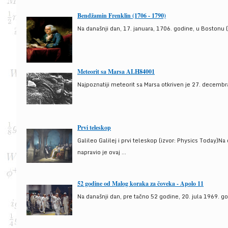
Bendžamin Frenklin (1706 - 1790)
Na današnji dan, 17. januara, 1706. godine, u Bostonu (
Meteorit sa Marsa ALH84001
Najpoznatiji meteorit sa Marsa otkriven je 27. decembra
Prvi teleskop
Galileo Galilej i prvi teleskop (izvor: Physics Today)N
napravio je ovaj ...
52 godine od Malog koraka za čoveka - Apolo 11
Na današnji dan, pre tačno 52 godine, 20. jula 1969. g