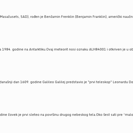
Masačusets, SAD), rođen je Benžamin Frenklin (Benjamin Franklin), američki naučnik 
 1984. godine na Antarktiku.Ovaj meteorit nosi oznaku ALH84001 i otkriven je u oblas
a današnji dan 1609. godine Galileo Galilej predstavio je "prvi teleskop" Leonardu D
odine čovek je prvi sleteo na površinu drugog nebeskog tela.Oko šest sati pre “malo