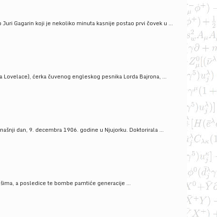
uri Gagarin koji je nekoliko minuta kasnije postao prvi čovek u ...
a Lovelace), ćerka čuvenog engleskog pesnika Lorda Bajrona, ...
ašnji dan, 9. decembra 1906. godine u Njujorku. Doktorirala ...
ošima, a posledice te bombe pamtiće generacije ...