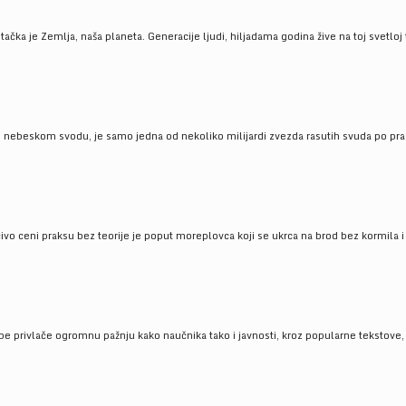
ačka je Zemlja, naša planeta. Generacije ljudi, hiljadama godina žive na toj svetloj t
om nebeskom svodu, je samo jedna od nekoliko milijardi zvezda rasutih svuda po pra
čivo ceni praksu bez teorije je poput moreplovca koji se ukrca na brod bez kormila i 
pe privlače ogromnu pažnju kako naučnika tako i javnosti, kroz popularne tekstove, r