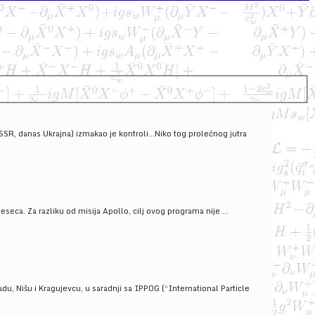
SSSR, danas Ukrajna) izmakao je kontroli...Niko tog prolećnog jutra
ca. Za razliku od misija Apollo, cilj ovog programa nije ...
u, Nišu i Kragujevcu, u saradnji sa IPPOG (“International Particle