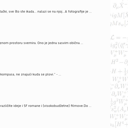
ački, sve što ste ikada… nalazi se na njoj…A fotografije je ...
znom prostoru svemira. Ono je jedna sasvim obična ...
kompasa, ne znajući kuda se plovi.” - ...
azličite ideje i SF romane i (visokobudžetne) filmove.Do ...