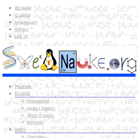
Kontakt
O sajtu
Impresum
Baneri
Log in
Početak
O sajtu
Impresum
Logo i baneri
Vesti o sajtu
Kontakt
Vesti
Događaji