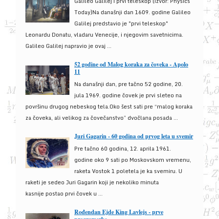
Galileo Galilej i prvi teleskop (izvor: Physics
Today)Na današnji dan 1609. godine Galileo
Galilej predstavio je "prvi teleskop"
Leonardu Donatu, vladaru Venecije, i njegovim savetnicima.
Galileo Galilej napravio je ovaj ...
52 godine od Malog koraka za čoveka - Apolo
11
Na današnji dan, pre tačno 52 godine, 20.
jula 1969. godine čovek je prvi sleteo na
površinu drugog nebeskog tela.Oko šest sati pre “malog koraka
za čoveka, ali velikog za čovečanstvo” dvočlana posada ...
Juri Gagarin - 60 godina od prvog leta u svemir
Pre tačno 60 godina, 12. aprila 1961.
godine oko 9 sati po Moskovskom vremenu,
raketa Vostok 1 poletela je ka svemiru. U
raketi je sedeo Juri Gagarin koji je nekoliko minuta
kasnije postao prvi čovek u ...
Rođendan Ejde King Lavlejs - prve