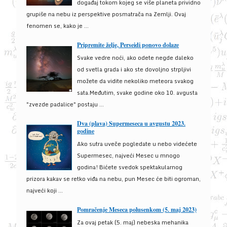
događaj tokom kojeg se više planeta prividno
grupiše na nebu iz perspektive posmatrača na Zemlji. Ovaj
fenomen se, kako je ...
Pripremite želje, Perseidi ponovo dolaze
Svake vedre noći, ako odete negde daleko
od svetla grada i ako ste dovoljno strpljivi
možete da vidite nekoliko meteora svakog
sata.Međutim, svake godine oko 10. avgusta
"zvezde padalice" postaju ...
Dva (plava) Supermeseca u avgustu 2023.
godine
Ako sutra uveče pogledate u nebo videćete
Supermesec, najveći Mesec u mnogo
godina! Bićete svedok spektakularnog
prizora kakav se retko viđa na nebu, pun Mesec će biti ogroman,
najveći koji ...
Pomračenje Meseca polusenkom (5. maj 2023)
Za ovaj petak (5. maj) nebeska mehanika