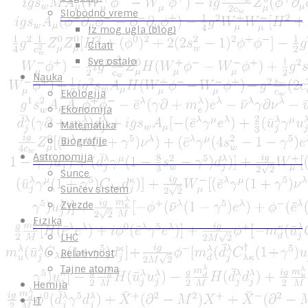
Slobodno vreme
Iz mog ugla (blog)
Citati
Sve ostalo
Nauka
Ekologija
Ekonomija
Matematika
Biografije
Astronomija
Sunce
Sunčev sistem
Zvezde
Fizika
LHC
Relativnost
Tajne atoma
Hemija
IT