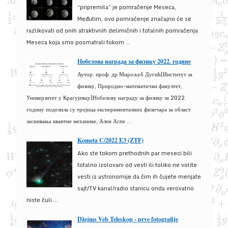
“pripremila” je pomračenje Meseca,
Međutim, ovo pomračenje značajno će se
razlikovati od onih atraktivnih delimičnih i totalnih pomračenja
Meseca koja smo posmatrali tokom ...
Нобелова награда за физику 2022. године
Аутор: проф. др Мирољуб Дугић(Институт за
физику, Природно-математички факултет,
Универзитет у Крагујевцу)Нобелову награду за физику за 2022.
годину поделила су тројица експерименталних физичара за област
заснивања квантне механике, Ален Аспе ...
Kometa C/2022 E3 (ZTF)
Ako ste tokom prethodnih par meseci bili
totalno izolovani od vesti ili toliko ne volite
vesti iz astronomije da čim ih čujete menjate
sajt/TV kanal/radio stanicu onda verovatno
niste čuli ...
Džejms Veb Teleskop - prve fotografije