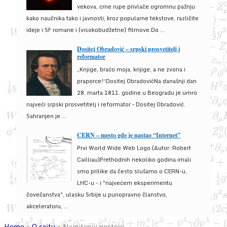
vekova, crne rupe privlače ogromnu pažnju
kako naučnika tako i javnosti, kroz popularne tekstove, različite
ideje i SF romane i (visokobudžetne) filmove.Do ...
Dositej Obradović – srpski prosvetitelj i
reformator
„Knjige, braćo moja, knjige, a ne zvona i
praporce!“Dositej ObradovićNa današnji dan
28. marta 1811. godine u Beogradu je umro
najveći srpski prosvetitelj i reformator – Dositej Obradović.
Sahranjen je ...
CERN – mesto gde je nastao “Internet”
Prvi World Wide Web Logo (Autor: Robert
Cailliau)Prethodnih nekoliko godina imali
smo prilike da često slušamo o CERN-u,
LHC-u - i "najvećem eksperimentu
čovečanstva", ulasku Srbije u punopravno članstvo,
akceleratoru, ...
Home
»
O sajtu
»
Najcitaniji postovi