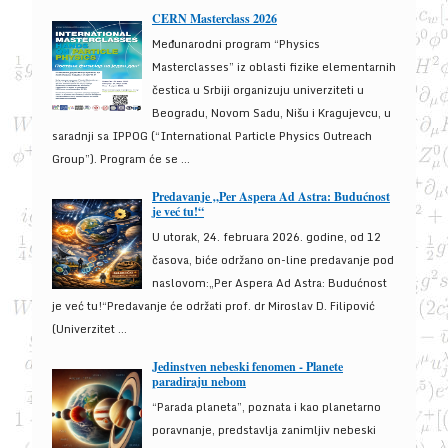
CERN Masterclass 2026
Međunarodni program “Physics
Masterclasses” iz oblasti fizike elementarnih
čestica u Srbiji organizuju univerziteti u
Beogradu, Novom Sadu, Nišu i Kragujevcu, u
saradnji sa IPPOG (“International Particle Physics Outreach
Group”). Program će se ...
Predavanje „Per Aspera Ad Astra: Budućnost
je već tu!“
U utorak, 24. februara 2026. godine, od 12
časova, biće održano on-line predavanje pod
naslovom:„Per Aspera Ad Astra: Budućnost
je već tu!“Predavanje će održati prof. dr Miroslav D. Filipović
(Univerzitet ...
Jedinstven nebeski fenomen - Planete
paradiraju nebom
“Parada planeta”, poznata i kao planetarno
poravnanje, predstavlja zanimljiv nebeski