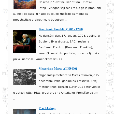
Odavno je "Svet nauke" otišao u zimski...
letnji... višegodišnji san i teško ga je probuditi
ali neki događaji u nauci su toliko značajni da mogu da
predstavljaju prekretnicu u budućem ...
Bendžamin Frenklin (1706 - 1790)
Na današnji dan, 17. januara, 1706. godine, u
Bostonu (Masačusets, SAD), rođen je
Benžamin Frenklin (Benjamin Franklin),
američki naučnik i političar, borac za ljudska
prava, učesnik u Američkom ratu za ...
Meteorit sa Marsa ALH84001
Najpoznatiji meteorit sa Marsa otkriven je 27.
decembra 1984. godine na Antarktiku.Ovaj
meteorit nosi oznaku ALH84001 i otkriven je
u oblasti Allan Hills, grupi brda na Antarktiku. Pronašao ga tim
...
Prvi teleskop