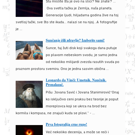
Šta mislite šta je ovo na slici? Ne znate? …
Ova svetla tačka je Zemlja, naša planeta.
Generacije ljudi, hiljadama godina žive na toj
svetloj tački, sve što ste ikada… nalazi se na njoj…A fotografije
je ...
Sunčanje i/ili zdravlje? Izaberite sami!
Sunce, taj žuti disk koji svakoga dana putuje
po plavom nebeskom svodu, je samo jedna
od nekoliko milijardi zvezda rasutih svuda po
praznom prostoru svemira. Ono je jedna sasvim obična ...
Leonardo da Vinči: Umetnik. Naučnik.
Pronalazač.
Pišu: Jovana Savić i Jovana Stanimirović“Onaj
ko isključivo ceni praksu bez teorije je poput
moreplovca koji se ukrca na brod bez
kormila i kompasa, ne znajući kuda se plovi.” - ...
Prva fotografija crne rupe!
Već nekoliko decenija, a može se reći i