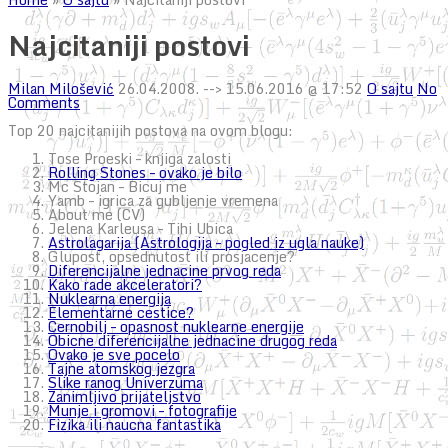
Najcitaniji postovi
Milan Milošević
26.04.2008.
--> 15.06.2016 @ 17:52
O sajtu
No
Comments
Top 20 najcitanijih postova na ovom blogu:
Tose Proeski – knjiga zalosti
Rolling Stones – ovako je bilo
Mc Stojan – Bicuj me
Yamb – igrica za gubljenje vremena
About me (CV)
Jelena Karleusa – Tihi Ubica
Astrolagarija (Astrologija – pogled iz ugla nauke)
Glupost, opsednutost ili prosjacenje?
Diferencijalne jednacine prvog reda
Kako rade akceleratori?
Nuklearna energija
Elementarne cestice?
Cernobilj – opasnost nuklearne energije
Obicne diferencijalne jednacine drugog reda
Ovako je sve pocelo
Tajne atomskog jezgra
Slike ranog Univerzuma
Zanimljivo prijateljstvo
Munje i gromovi – fotografije
Fizika ili naucna fantastika