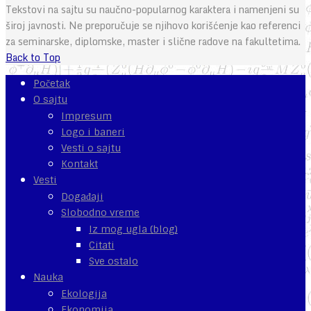
Tekstovi na sajtu su naučno-popularnog karaktera i namenjeni su
široj javnosti. Ne preporučuje se njihovo korišćenje kao referenci
za seminarske, diplomske, master i slične radove na fakultetima.
Back to Top
Početak
O sajtu
Impresum
Logo i baneri
Vesti o sajtu
Kontakt
Vesti
Događaji
Slobodno vreme
Iz mog ugla (blog)
Citati
Sve ostalo
Nauka
Ekologija
Ekonomija