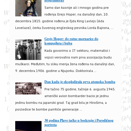
programerke
Samo dan kasnije ali i mnogo godina pre
rođenja Grejs Hoper, na današnji dan, 10.
decembra 1815. godine rođena je Ejda King Lavlejs (Ada
Lovelace), ćerka čuvenog engleskog pesnika Lorda Bajrona, ...
Grejs Hoper: do ratne mornarice do
kompajlera i buba
Kada govorimo o IT sektoru, matematici i
vojsci verovatno nam prva asocijacija budu
muškarci. Međutim, tu sliku menja žena rođena na današnji dan,
9. decembra 1906. godine u Njujorku. Doktorirala ...
Dan kada je eksplodirala prva atomska bomba
Pre tačno 75 godine, tačnije 6. avgusta 1945.
američki avion bombarder bacio je jednu
jedinu bombu na japanski grad. Taj grad bila je Hirošima, a
posledice te bombe pamtiće generacije ...
30 godina Plave tačke u beskraju i Porodičnog
portreta