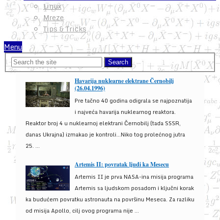
Linux
Mreze
Tips & Tricks
Menu
Havarija nuklearne elektrane Černobilj
(26.04.1996)
Pre tačno 40 godina odigrala se najpoznatija
i najveća havarija nuklearnog reaktora.
Reaktor broj 4 u nuklearnoj elektrani Černobilj (tada SSSR,
danas Ukrajna) izmakao je kontroli...Niko tog prolećnog jutra
25. ...
Artemis II: povratak ljudi ka Mesecu
Artemis II je prva NASA-ina misija programa
Artemis sa ljudskom posadom i ključni korak
ka budućem povratku astronauta na površinu Meseca. Za razliku
od misija Apollo, cilj ovog programa nije ...