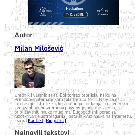
Autor
Milan Milošević
Urednik i vlasnik sajta. Doktorirao teorijsku fiziku na
Prirodno-matematičkom fakultetu u Nišu. Najviše ga
interesuje astrofizika, kosmologija i inflacija, a najveći deo
svog slobodnog vremena posvećuje popularizaciji i
približavanju nauke mladima. Dugogodišnji borac za
razotkrivanje astrolagarija i ostalih kvazinauka na Internetu,
i šire. (
Kontakt
,
Biografija)
)
Najnoviji tekstovi