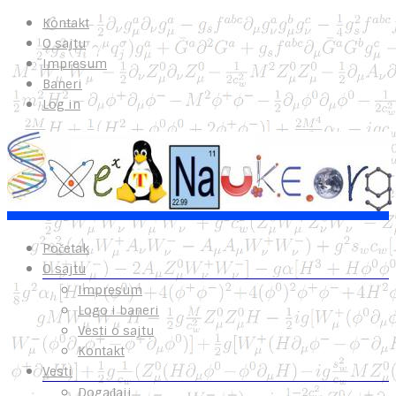
Kontakt
O sajtu
Impresum
Baneri
Log in
Početak
O sajtu
Impresum
Logo i baneri
Vesti o sajtu
Kontakt
Vesti
Događaji