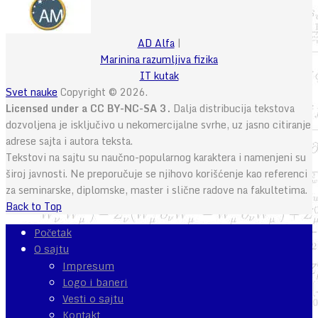
AD Alfa
|
Marinina razumljiva fizika
IT kutak
Svet nauke
Copyright © 2026.
Licensed under a CC BY-NC-SA 3.
Dalja distribucija tekstova
dozvoljena je isključivo u nekomercijalne svrhe, uz jasno citiranje
adrese sajta i autora teksta.
Tekstovi na sajtu su naučno-popularnog karaktera i namenjeni su
široj javnosti. Ne preporučuje se njihovo korišćenje kao referenci
za seminarske, diplomske, master i slične radove na fakultetima.
Back to Top
Početak
O sajtu
Impresum
Logo i baneri
Vesti o sajtu
Kontakt