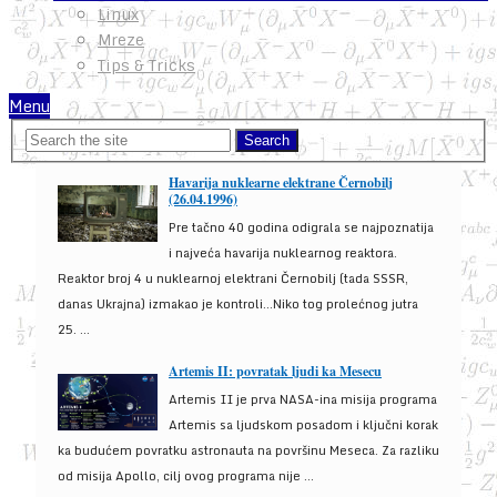
Linux
Mreze
Tips & Tricks
Menu
Havarija nuklearne elektrane Černobilj
(26.04.1996)
Pre tačno 40 godina odigrala se najpoznatija
i najveća havarija nuklearnog reaktora.
Reaktor broj 4 u nuklearnoj elektrani Černobilj (tada SSSR,
danas Ukrajna) izmakao je kontroli...Niko tog prolećnog jutra
25. ...
Artemis II: povratak ljudi ka Mesecu
Artemis II je prva NASA-ina misija programa
Artemis sa ljudskom posadom i ključni korak
ka budućem povratku astronauta na površinu Meseca. Za razliku
od misija Apollo, cilj ovog programa nije ...