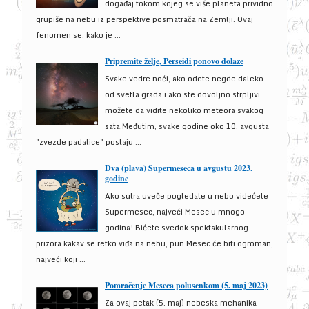
događaj tokom kojeg se više planeta prividno
grupiše na nebu iz perspektive posmatrača na Zemlji. Ovaj
fenomen se, kako je ...
Pripremite želje, Perseidi ponovo dolaze
Svake vedre noći, ako odete negde daleko
od svetla grada i ako ste dovoljno strpljivi
možete da vidite nekoliko meteora svakog
sata.Međutim, svake godine oko 10. avgusta
"zvezde padalice" postaju ...
Dva (plava) Supermeseca u avgustu 2023.
godine
Ako sutra uveče pogledate u nebo videćete
Supermesec, najveći Mesec u mnogo
godina! Bićete svedok spektakularnog
prizora kakav se retko viđa na nebu, pun Mesec će biti ogroman,
najveći koji ...
Pomračenje Meseca polusenkom (5. maj 2023)
Za ovaj petak (5. maj) nebeska mehanika