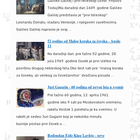
Galileo Galilej i prvi teleskop (izvor: Physics
Today)Na današnji dan 1609. godine Galileo
Galilej predstavio je "prvi teleskop"
Leonardu Donatu, vladaru Venecije, i njegovim savetnicima.
Galileo Galilej napravio je ovaj ...
52 godine od Malog koraka za čoveka - Apolo
11
Na današnji dan, pre tačno 52 godine, 20.
jula 1969. godine čovek je prvi sleteo na
površinu drugog nebeskog tela.Oko šest sati pre “malog koraka
za čoveka, ali velikog za čovečanstvo” dvočlana posada ...
Juri Gagarin - 60 godina od prvog leta u svemir
Pre tačno 60 godina, 12. aprila 1961.
godine oko 9 sati po Moskovskom vremenu,
raketa Vostok 1 poletela je ka svemiru. U
raketi je sedeo Juri Gagarin koji je nekoliko minuta
kasnije postao prvi čovek u ...
Rođendan Ejde King Lavlejs - prve