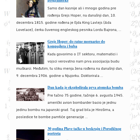
programerke
Samo dan kasnije ali i mnogo godina pre
rođenja Grejs Hoper, na današnji dan, 10.
decembra 1815. godine rođena je Ejda King Lavlejs (Ada
Lovelace), ćerka čuvenog engleskog pesnika Lorda Bajrona, ...
Grejs Hoper: do ratne mornarice do
kompajlera i buba
Kada govorimo o IT sektoru, matematici i
vojsci verovatno nam prva asocijacija budu
muškarci. Međutim, tu sliku menja žena rođena na današnji dan,
9. decembra 1906. godine u Njujorku. Doktorirala ...
Dan kada je eksplodirala prva atomska bomba
Pre tačno 75 godine, tačnije 6. avgusta 1945.
američki avion bombarder bacio je jednu
jedinu bombu na japanski grad. Taj grad bila je Hirošima, a
posledice te bombe pamtiće generacije ...
30 godina Plave tačke u beskraju i Porodičnog
portreta