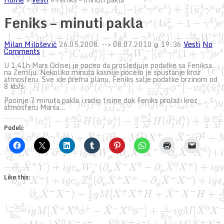
Feniks – minuti pakla
Milan Milošević
26.05.2008.
--> 08.07.2010 @ 19:36
Vesti
No
Comments
U 1.41h Mars Odisej je poceo da prosledjuje podatke sa Feniksa
na Zemlju. Nekoliko minuta kasnije pocelo je spustanje kroz
atmosferu. Sve ide prema planu, Feniks salje podatke brzinom od
8 kb/s
Pocinje 7 minuta pakla i radio tisine dok Feniks prolazi kroz
atmosferu Marsa…
Podeli:
Like this: