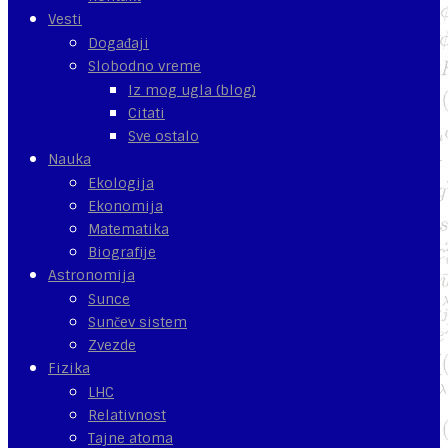
Vesti
Događaji
Slobodno vreme
Iz mog ugla (blog)
Citati
Sve ostalo
Nauka
Ekologija
Ekonomija
Matematika
Biografije
Astronomija
Sunce
Sunčev sistem
Zvezde
Fizika
LHC
Relativnost
Tajne atoma