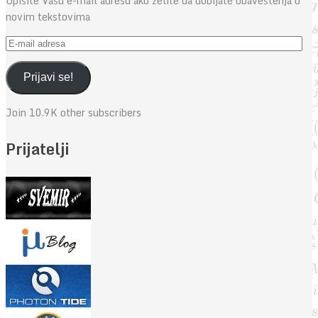
Upišite Vašu e-mail adresu ako želite da dobijate obaveštenja o
novim tekstovima
E-
mail
adresa
Prijavi se!
Join 10.9K other subscribers
Prijatelji