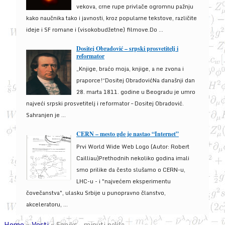
vekova, crne rupe privlače ogromnu pažnju
kako naučnika tako i javnosti, kroz popularne tekstove, različite
ideje i SF romane i (visokobudžetne) filmove.Do ...
Dositej Obradović – srpski prosvetitelj i
reformator
„Knjige, braćo moja, knjige, a ne zvona i
praporce!“Dositej ObradovićNa današnji dan
28. marta 1811. godine u Beogradu je umro
najveći srpski prosvetitelj i reformator – Dositej Obradović.
Sahranjen je ...
CERN – mesto gde je nastao “Internet”
Prvi World Wide Web Logo (Autor: Robert
Cailliau)Prethodnih nekoliko godina imali
smo prilike da često slušamo o CERN-u,
LHC-u - i "najvećem eksperimentu
čovečanstva", ulasku Srbije u punopravno članstvo,
akceleratoru, ...
Home
»
Vesti
»
Feniks – minuti pakla