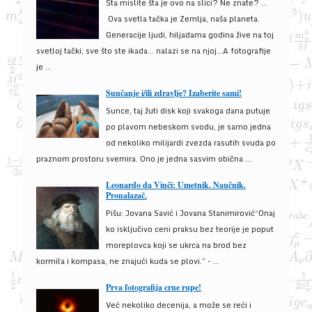
Šta mislite šta je ovo na slici? Ne znate? …
Ova svetla tačka je Zemlja, naša planeta.
Generacije ljudi, hiljadama godina žive na toj
svetloj tački, sve što ste ikada… nalazi se na njoj…A fotografije
je ...
Sunčanje i/ili zdravlje? Izaberite sami!
Sunce, taj žuti disk koji svakoga dana putuje
po plavom nebeskom svodu, je samo jedna
od nekoliko milijardi zvezda rasutih svuda po
praznom prostoru svemira. Ono je jedna sasvim obična ...
Leonardo da Vinči: Umetnik. Naučnik.
Pronalazač.
Pišu: Jovana Savić i Jovana Stanimirović“Onaj
ko isključivo ceni praksu bez teorije je poput
moreplovca koji se ukrca na brod bez
kormila i kompasa, ne znajući kuda se plovi.” - ...
Prva fotografija crne rupe!
Već nekoliko decenija, a može se reći i