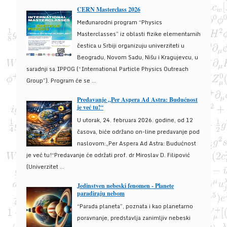
CERN Masterclass 2026
Međunarodni program “Physics
Masterclasses” iz oblasti fizike elementarnih
čestica u Srbiji organizuju univerziteti u
Beogradu, Novom Sadu, Nišu i Kragujevcu, u
saradnji sa IPPOG (“International Particle Physics Outreach
Group”). Program će se ...
Predavanje „Per Aspera Ad Astra: Budućnost
je već tu!“
U utorak, 24. februara 2026. godine, od 12
časova, biće održano on-line predavanje pod
naslovom:„Per Aspera Ad Astra: Budućnost
je već tu!“Predavanje će održati prof. dr Miroslav D. Filipović
(Univerzitet ...
Jedinstven nebeski fenomen - Planete
paradiraju nebom
“Parada planeta”, poznata i kao planetarno
poravnanje, predstavlja zanimljiv nebeski