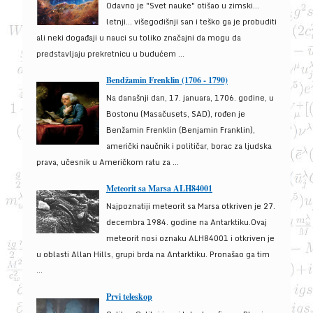
Odavno je "Svet nauke" otišao u zimski...
letnji... višegodišnji san i teško ga je probuditi
ali neki događaji u nauci su toliko značajni da mogu da
predstavljaju prekretnicu u budućem ...
Bendžamin Frenklin (1706 - 1790)
Na današnji dan, 17. januara, 1706. godine, u
Bostonu (Masačusets, SAD), rođen je
Benžamin Frenklin (Benjamin Franklin),
američki naučnik i političar, borac za ljudska
prava, učesnik u Američkom ratu za ...
Meteorit sa Marsa ALH84001
Najpoznatiji meteorit sa Marsa otkriven je 27.
decembra 1984. godine na Antarktiku.Ovaj
meteorit nosi oznaku ALH84001 i otkriven je
u oblasti Allan Hills, grupi brda na Antarktiku. Pronašao ga tim
...
Prvi teleskop