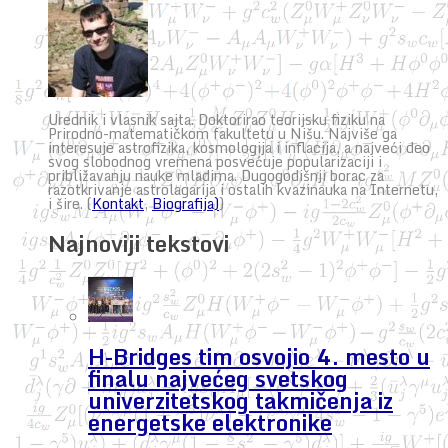
Urednik i vlasnik sajta. Doktorirao teorijsku fiziku na
Prirodno-matematičkom fakultetu u Nišu. Najviše ga
interesuje astrofizika, kosmologija i inflacija, a najveći deo
svog slobodnog vremena posvećuje popularizaciji i
približavanju nauke mladima. Dugogodišnji borac za
razotkrivanje astrolagarija i ostalih kvazinauka na Internetu,
i šire. (
Kontakt
,
Biografija)
)
Najnoviji tekstovi
H-Bridges tim osvojio 4. mesto u
finalu najvećeg svetskog
univerzitetskog takmičenja iz
energetske elektronike