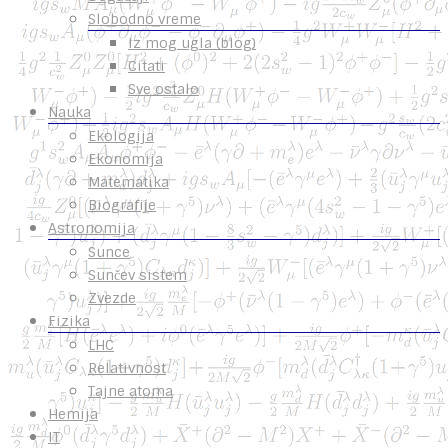
Slobodno vreme
Iz mog ugla (blog)
Citati
Sve ostalo
Nauka
Ekologija
Ekonomija
Matematika
Biografije
Astronomija
Sunce
Sunčev sistem
Zvezde
Fizika
LHC
Relativnost
Tajne atoma
Hemija
IT