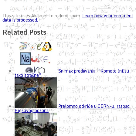
This site uses Akismet to reduce spam.
Learn how your comment
data is processed.
Related Posts
Snimak predavanja: “Komete (ni)su
tako strašne”
Prelomno otkriće u CERN-u: raspad
Higsovog bozona