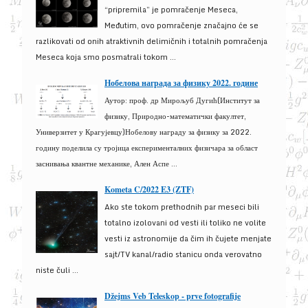
“pripremila” je pomračenje Meseca,
Međutim, ovo pomračenje značajno će se
razlikovati od onih atraktivnih delimičnih i totalnih pomračenja
Meseca koja smo posmatrali tokom ...
Нобелова награда за физику 2022. године
Аутор: проф. др Мирољуб Дугић(Институт за
физику, Природно-математички факултет,
Универзитет у Крагујевцу)Нобелову награду за физику за 2022.
годину поделила су тројица експерименталних физичара за област
заснивања квантне механике, Ален Аспе ...
Kometa C/2022 E3 (ZTF)
Ako ste tokom prethodnih par meseci bili
totalno izolovani od vesti ili toliko ne volite
vesti iz astronomije da čim ih čujete menjate
sajt/TV kanal/radio stanicu onda verovatno
niste čuli ...
Džejms Veb Teleskop - prve fotografije