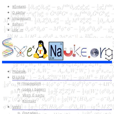
Kontakt
O sajtu
Impresum
Baneri
Log in
Početak
O sajtu
Impresum
Logo i baneri
Vesti o sajtu
Kontakt
Vesti
Događaji