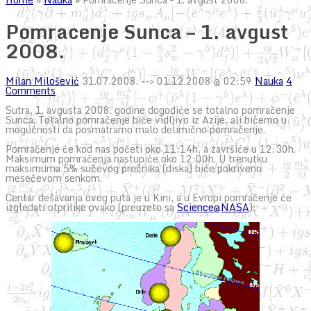
Pomracenje Sunca – 1. avgust
2008.
Milan Milošević
31.07.2008.
--> 01.12.2008 @ 02:59
Nauka
4
Comments
Sutra, 1. avgusta 2008. godine dogodiće se totalno pomračenje
Sunca. Totalno pomračenje biće vidljivo iz Azije, ali bićemo u
mogućnosti da posmatramo malo delimično pomračenje.
Pomračenje će kod nas početi oko 11:14h, a završiće u 12:30h.
Maksimum pomračenja nastupiće oko 12:00h. U trenutku
maksimuma 5% sučevog prečnika (diska) biće pokriveno
mesečevom senkom.
Centar dešavanja ovog puta je u Kini, a u Evropi pomračenje će
izgledati otprilike ovako (preuzeto sa
Science@NASA
):