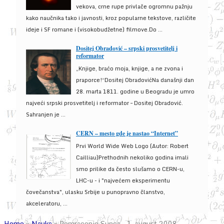
vekova, crne rupe privlače ogromnu pažnju
kako naučnika tako i javnosti, kroz popularne tekstove, različite
ideje i SF romane i (visokobudžetne) filmove.Do ...
Dositej Obradović – srpski prosvetitelj i
reformator
„Knjige, braćo moja, knjige, a ne zvona i
praporce!“Dositej ObradovićNa današnji dan
28. marta 1811. godine u Beogradu je umro
najveći srpski prosvetitelj i reformator – Dositej Obradović.
Sahranjen je ...
CERN – mesto gde je nastao “Internet”
Prvi World Wide Web Logo (Autor: Robert
Cailliau)Prethodnih nekoliko godina imali
smo prilike da često slušamo o CERN-u,
LHC-u - i "najvećem eksperimentu
čovečanstva", ulasku Srbije u punopravno članstvo,
akceleratoru, ...
Home
»
Nauka
»
Pomracenje Sunca – 1. avgust 2008.