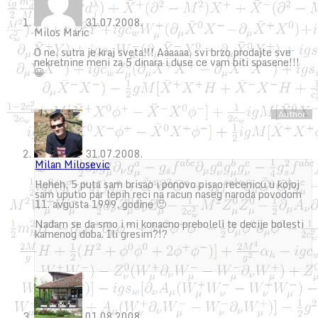
31.07.2008.
Milos Maric
O ne, sutra je kraj sveta!!! Aaaaaa, svi brzo prodajte sve
nekretnine meni za 5 dinara i duse ce vam biti spasene!!!
😀
31.07.2008.
Milan Milosevic
Heheh, 5 puta sam brisao i ponovo pisao recenicu u kojoj
sam uputio par lepih reci na racun naseg naroda povodom
11. avgusta 1999. godine 🙂
Nadam se da smo i mi konacno preboleli te decije bolesti
kamenog doba. Ili gresim?!?
01.08.2008.