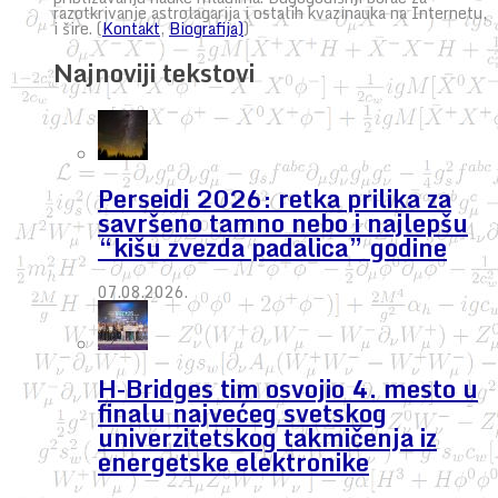
razotkrivanje astrolagarija i ostalih kvazinauka na Internetu,
i šire. (
Kontakt
,
Biografija)
)
Najnoviji tekstovi
Perseidi 2026: retka prilika za
savršeno tamno nebo i najlepšu
“kišu zvezda padalica” godine
07.08.2026.
H-Bridges tim osvojio 4. mesto u
finalu najvećeg svetskog
univerzitetskog takmičenja iz
energetske elektronike