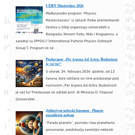
CERN Masterclass 2026
Međunarodni program “Physics
Masterclasses” iz oblasti fizike elementarnih
čestica u Srbiji organizuju univerziteti u
Beogradu, Novom Sadu, Nišu i Kragujevcu, u
saradnji sa IPPOG (“International Particle Physics Outreach
Group”). Program će se ...
Predavanje „Per Aspera Ad Astra: Budućnost
je već tu!“
U utorak, 24. februara 2026. godine, od 12
časova, biće održano on-line predavanje pod
naslovom:„Per Aspera Ad Astra: Budućnost
je već tu!“Predavanje će održati prof. dr Miroslav D. Filipović
(Univerzitet ...
Jedinstven nebeski fenomen - Planete
paradiraju nebom
“Parada planeta”, poznata i kao planetarno
poravnanje, predstavlja zanimljiv nebeski