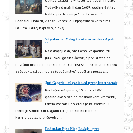
Galileo Galilej i prvi teleskop (izvor: Physics
Today)Na današnji dan 1609. godine Galileo
Galilej predstavio je "prvi teleskop"
Leonardu Donatu, vladaru Venecije, i njegovim savetnicima.
Galileo Galilej napravio je ovaj ...
52 godine od Malog koraka za čoveka - Apolo
11
Na današnji dan, pre tačno 52 godine, 20.
jula 1969. godine čovek je prvi sleteo na
površinu drugog nebeskog tela.Oko šest sati pre “malog koraka
za čoveka, ali velikog za čovečanstvo” dvočlana posada ...
Juri Gagarin - 60 godina od prvog leta u svemir
Pre tačno 60 godina, 12. aprila 1961.
godine oko 9 sati po Moskovskom vremenu,
raketa Vostok 1 poletela je ka svemiru. U
raketi je sedeo Juri Gagarin koji je nekoliko minuta
kasnije postao prvi čovek u ...
Rođendan Ejde King Lavlejs - prve