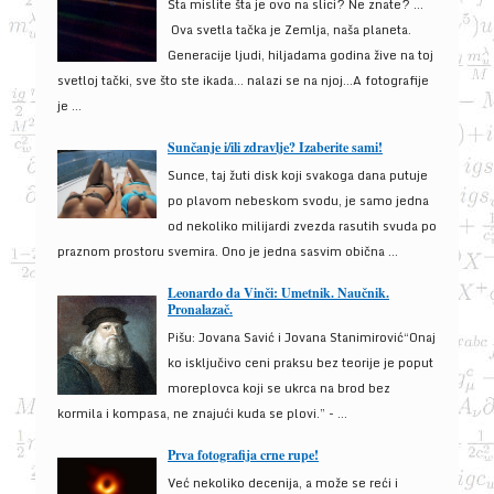
Šta mislite šta je ovo na slici? Ne znate? …
Ova svetla tačka je Zemlja, naša planeta.
Generacije ljudi, hiljadama godina žive na toj
svetloj tački, sve što ste ikada… nalazi se na njoj…A fotografije
je ...
Sunčanje i/ili zdravlje? Izaberite sami!
Sunce, taj žuti disk koji svakoga dana putuje
po plavom nebeskom svodu, je samo jedna
od nekoliko milijardi zvezda rasutih svuda po
praznom prostoru svemira. Ono je jedna sasvim obična ...
Leonardo da Vinči: Umetnik. Naučnik.
Pronalazač.
Pišu: Jovana Savić i Jovana Stanimirović“Onaj
ko isključivo ceni praksu bez teorije je poput
moreplovca koji se ukrca na brod bez
kormila i kompasa, ne znajući kuda se plovi.” - ...
Prva fotografija crne rupe!
Već nekoliko decenija, a može se reći i