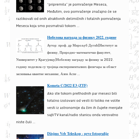
“pripremila” je pomračenje Meseca,
Međutim, ovo pomračenje značajno će se
razlikovati od onih atraktivnih delimičnih i totalnih pomračenja
Meseca koja smo posmatrali tokom ...
Нобелова награда за физику 2022. године
Аутор: проф. др Мирољуб Дугић(Институт за
физику, Природно-математички факултет,
Универзитет у Крагујевцу)Нобелову награду за физику за 2022.
годину поделила су тројица експерименталних физичара за област
заснивања квантне механике, Ален Аспе ...
Kometa C/2022 E3 (ZTF)
Ako ste tokom prethodnih par meseci bili
totalno izolovani od vesti ili toliko ne volite
vesti iz astronomije da čim ih čujete menjate
sajt/TV kanal/radio stanicu onda verovatno
niste čuli ...
Džejms Veb Teleskop - prve fotografije