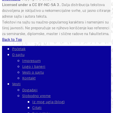
Licensed under a CC BY-NC-SA 3.
Dalja distribucija tekstova
dozvoljena je isključivo u nekomercijalne svrhe, uz jasno citiranje
adrese sajta i autora teksta.
Tekstovi na sajtu su naučno-popularnog karaktera i namenjeni su
široj javnosti. Ne preporučuje se njihovo korišćenje kao referenci
za seminarske, diplomske, master i slične radove na fakultetima.
Back to Top
Početak
O sajtu
Impresum
Logo i baneri
Vesti o sajtu
Kontakt
Vesti
Događaji
Slobodno vreme
Iz mog ugla (blog)
Citati