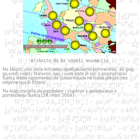
Kliknite da bi videli animaciju
Na žalost, ovo neće biti neko spektakularno pomračenje, ali ipag
ga vredi videti. Naravno, kao i uvek kada je reč o posmatranju
Sunca treba napomenuti da Sunce nikada ne treba gledati bez
odgovarajućih filtera!
Na kraju možete da pogledate i slajdove s apredavanja o
pomračenju Sunca (28. mart 2006)