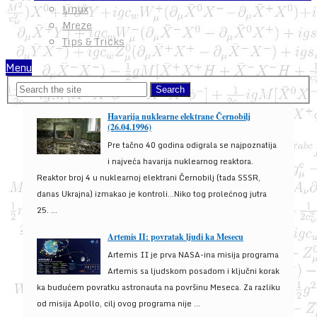
Linux
Mreze
Tips & Tricks
Menu
Havarija nuklearne elektrane Černobilj
(26.04.1996)
Pre tačno 40 godina odigrala se najpoznatija
i najveća havarija nuklearnog reaktora.
Reaktor broj 4 u nuklearnoj elektrani Černobilj (tada SSSR,
danas Ukrajna) izmakao je kontroli...Niko tog prolećnog jutra
25. ...
Artemis II: povratak ljudi ka Mesecu
Artemis II je prva NASA-ina misija programa
Artemis sa ljudskom posadom i ključni korak
ka budućem povratku astronauta na površinu Meseca. Za razliku
od misija Apollo, cilj ovog programa nije ...