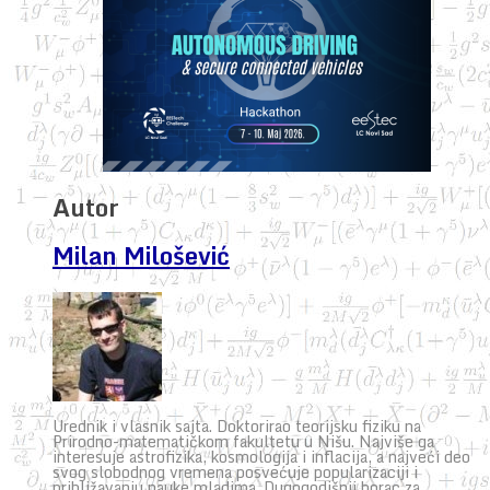
Autor
Milan Milošević
Urednik i vlasnik sajta. Doktorirao teorijsku fiziku na
Prirodno-matematičkom fakultetu u Nišu. Najviše ga
interesuje astrofizika, kosmologija i inflacija, a najveći deo
svog slobodnog vremena posvećuje popularizaciji i
približavanju nauke mladima. Dugogodišnji borac za