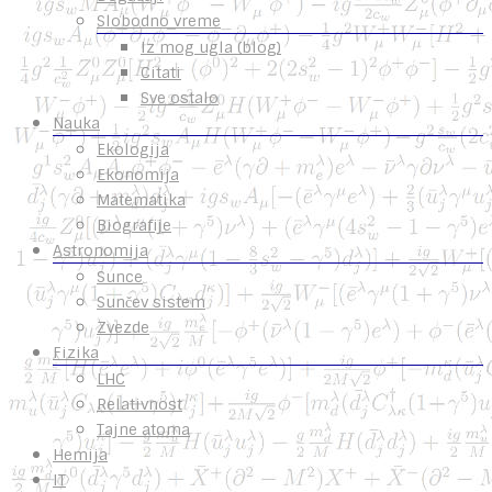
Slobodno vreme
Iz mog ugla (blog)
Citati
Sve ostalo
Nauka
Ekologija
Ekonomija
Matematika
Biografije
Astronomija
Sunce
Sunčev sistem
Zvezde
Fizika
LHC
Relativnost
Tajne atoma
Hemija
IT