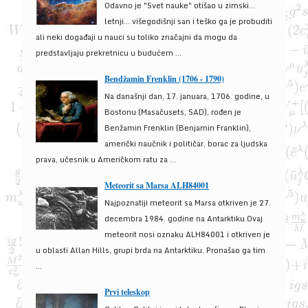
Odavno je "Svet nauke" otišao u zimski...
letnji... višegodišnji san i teško ga je probuditi
ali neki događaji u nauci su toliko značajni da mogu da
predstavljaju prekretnicu u budućem ...
Bendžamin Frenklin (1706 - 1790)
Na današnji dan, 17. januara, 1706. godine, u
Bostonu (Masačusets, SAD), rođen je
Benžamin Frenklin (Benjamin Franklin),
američki naučnik i političar, borac za ljudska
prava, učesnik u Američkom ratu za ...
Meteorit sa Marsa ALH84001
Najpoznatiji meteorit sa Marsa otkriven je 27.
decembra 1984. godine na Antarktiku.Ovaj
meteorit nosi oznaku ALH84001 i otkriven je
u oblasti Allan Hills, grupi brda na Antarktiku. Pronašao ga tim
...
Prvi teleskop