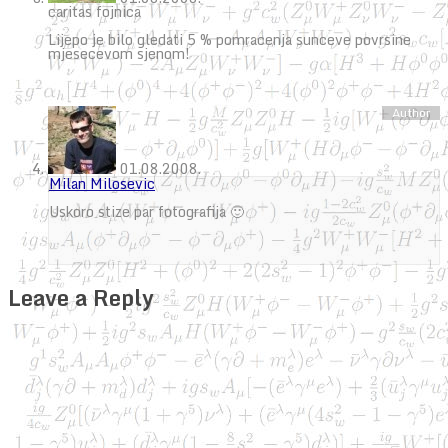
caritas fojnica
Lijepo je bilo gledati 5 % pomracenja sunceve povrsine
mjesecevom sjenom!
01.08.2008.
Milan Milosevic
Uskoro stize par fotografija 🙂
Leave a Reply