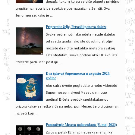
događaj tokom kojeg se više planeta prividno
grupiše na nebu iz perspektive posmatrača na Zemlji. Ovaj
fenomen se, kako je ...
Pripremite želje, Perseidi ponovo dolaze
Svake vedre noći, ako odete negde daleko
od svetla grada i ako ste dovoljno strpljivi
možete da vidite nekoliko meteora svakog
sata.Međutim, svake godine oko 10. avgusta
"zvezde padalice" postaju ...
Dva (plava) Supermeseca u avgustu 2023.
godine
Ako sutra uveče pogledate u nebo videćete
Supermesec, najveći Mesec u mnogo
godina! Bićete svedok spektakularnog
prizora kakav se retko viđa na nebu, pun Mesec će biti ogroman,
najveći koji ...
Pomračenje Meseca polusenkom (5. maj 2023)
Za ovaj petak (5. maj) nebeska mehanika