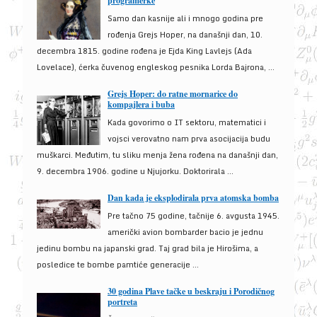
programerke
Samo dan kasnije ali i mnogo godina pre
rođenja Grejs Hoper, na današnji dan, 10.
decembra 1815. godine rođena je Ejda King Lavlejs (Ada
Lovelace), ćerka čuvenog engleskog pesnika Lorda Bajrona, ...
Grejs Hoper: do ratne mornarice do
kompajlera i buba
Kada govorimo o IT sektoru, matematici i
vojsci verovatno nam prva asocijacija budu
muškarci. Međutim, tu sliku menja žena rođena na današnji dan,
9. decembra 1906. godine u Njujorku. Doktorirala ...
Dan kada je eksplodirala prva atomska bomba
Pre tačno 75 godine, tačnije 6. avgusta 1945.
američki avion bombarder bacio je jednu
jedinu bombu na japanski grad. Taj grad bila je Hirošima, a
posledice te bombe pamtiće generacije ...
30 godina Plave tačke u beskraju i Porodičnog
portreta