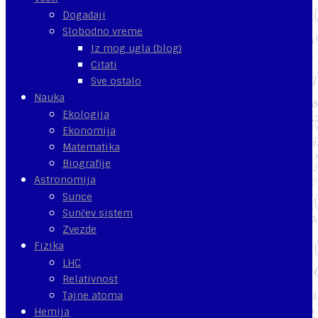
Događaji
Slobodno vreme
Iz mog ugla (blog)
Citati
Sve ostalo
Nauka
Ekologija
Ekonomija
Matematika
Biografije
Astronomija
Sunce
Sunčev sistem
Zvezde
Fizika
LHC
Relativnost
Tajne atoma
Hemija