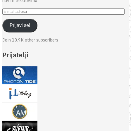
novim tekstovima
E-
mail
adresa
Prijavi se!
Join 10.9K other subscribers
Prijatelji