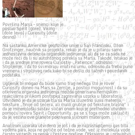
Površina Marsa – snimci koje je
poslao Spirit (gore), Viking
(dole levo) i Curiosity (dole
desno)
Na sastanku Američke geofizičke unije u San Francisku, Džon
Grotzinger, naučnik sa projekta, rekao je da je u pitanju samo
jednostavna detekcija organskih jedinjenja, ali da se za sada ne
može reći da li su autohtonog porekla sa Marsa. Takođe, istakao je
i da je srednje ime rovera Curiostiy „Patience“ odnosno
Strpljenje, i da to svi moraju imati na umu, odnosno da treba puno
vremena i strpljivog rada kako bi se došlo do tačnih i pouzdanih
podataka.
Ugljenik bi mogao da bude samo trag nečega što je rover
Curiosity doneo na Mars sa Zemlje, a postoji mogućnost i da su
otkrivena organska jedinjenja možda generisana hemijskim
reakcijama prilikom postupka zagrevanja uzorka u laboratoriji.
Utvrđeno je da je uzorak tla sa Marsa izuzetno suva materija,
teksture „finije od šećera, ali malo grublje od teksture brašna“ i
da je minerološki sastav sličan onom koji je prethodno utvrđen
pomoću rovera Spirit i Opportunity, pa se s toga može zaključiti
da je većina ove planete pokrivena sličnom materijom.
Analizom uzoraka utvrđeno je još i da je najzastupljeniji gas bila
vodena para, koja ne potiče od tečne vode, već iz molekula vode
čvrsto vezanih za pesak i čestice prašine. Otkriveno je i prisustvo