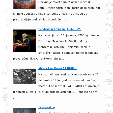
Odavno je "Svet nauke" otišao u zimski...
letnji... višegodišnji san i teško ga je probuditi
ali neki događaji u nauci su toliko značajni da mogu da
predstavljaju prekretnicu u budućem ...
Bendžamin Frenklin (1706 - 1790)
Na današnji dan, 17. januara, 1706. godine, u
Bostonu (Masačusets, SAD), rođen je
Benžamin Frenklin (Benjamin Franklin),
američki naučnik i političar, borac za ljudska
prava, učesnik u Američkom ratu za ...
Meteorit sa Marsa ALH84001
Najpoznatiji meteorit sa Marsa otkriven je 27.
decembra 1984. godine na Antarktiku.Ovaj
meteorit nosi oznaku ALH84001 i otkriven je
u oblasti Allan Hills, grupi brda na Antarktiku. Pronašao ga tim
...
Prvi teleskop