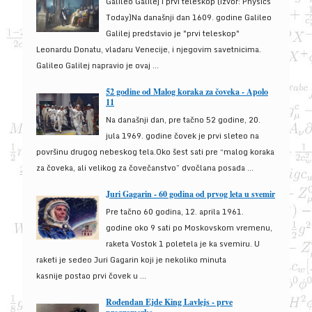
Galileo Galilej i prvi teleskop (izvor: Physics
Today)Na današnji dan 1609. godine Galileo
Galilej predstavio je "prvi teleskop"
Leonardu Donatu, vladaru Venecije, i njegovim savetnicima.
Galileo Galilej napravio je ovaj ...
52 godine od Malog koraka za čoveka - Apolo
11
Na današnji dan, pre tačno 52 godine, 20.
jula 1969. godine čovek je prvi sleteo na
površinu drugog nebeskog tela.Oko šest sati pre “malog koraka
za čoveka, ali velikog za čovečanstvo” dvočlana posada ...
Juri Gagarin - 60 godina od prvog leta u svemir
Pre tačno 60 godina, 12. aprila 1961.
godine oko 9 sati po Moskovskom vremenu,
raketa Vostok 1 poletela je ka svemiru. U
raketi je sedeo Juri Gagarin koji je nekoliko minuta
kasnije postao prvi čovek u ...
Rođendan Ejde King Lavlejs - prve