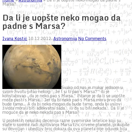
Marsa?
Da li je uopšte neko mogao da
padne s Marsa?
Ivana Kostić
10.12.2012.
Astronomija
No Comments
Svako od nas je makar jednom u
svom životu pitao nekog: „Je l si ti pao s Marsa?“ ili je
konstatovao „da je neko pao s Marsa.“ Pitanje je da li se uopšte
može pasti s Marsa… Jer da bi neko pao s Marsa mora prvo da
bude tamo… A da bi neko mogao da bude tamo, onda bi uslovi
života morali biti adekvatni sada… ili da su bili nekada… Da li je
moguće da je neko nekada pao s Marsa?
U proteklih nekoliko decenija razne svemirske letelice koji su
slate u svemir radi ispitivanja Marsa tzv. crvene planete, prikupile
su dovoljan i ubedljiv broj dokaza da ova planeta nije oduvek bila