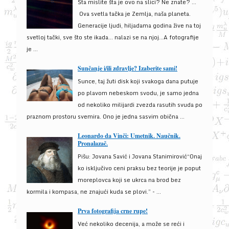
Šta mislite šta je ovo na slici? Ne znate? …
Ova svetla tačka je Zemlja, naša planeta.
Generacije ljudi, hiljadama godina žive na toj
svetloj tački, sve što ste ikada… nalazi se na njoj…A fotografije
je ...
Sunčanje i/ili zdravlje? Izaberite sami!
Sunce, taj žuti disk koji svakoga dana putuje
po plavom nebeskom svodu, je samo jedna
od nekoliko milijardi zvezda rasutih svuda po
praznom prostoru svemira. Ono je jedna sasvim obična ...
Leonardo da Vinči: Umetnik. Naučnik.
Pronalazač.
Pišu: Jovana Savić i Jovana Stanimirović“Onaj
ko isključivo ceni praksu bez teorije je poput
moreplovca koji se ukrca na brod bez
kormila i kompasa, ne znajući kuda se plovi.” - ...
Prva fotografija crne rupe!
Već nekoliko decenija, a može se reći i