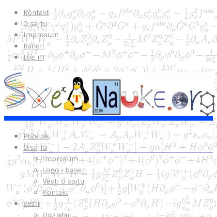
Kontakt
O sajtu
Impresum
Baneri
Log in
Početak
O sajtu
Impresum
Logo i baneri
Vesti o sajtu
Kontakt
Vesti
Događaji