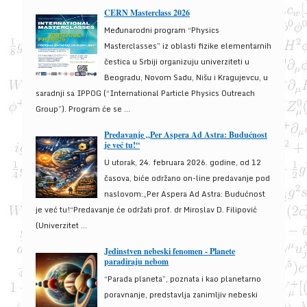
CERN Masterclass 2026
Međunarodni program “Physics
Masterclasses” iz oblasti fizike elementarnih
čestica u Srbiji organizuju univerziteti u
Beogradu, Novom Sadu, Nišu i Kragujevcu, u
saradnji sa IPPOG (“International Particle Physics Outreach
Group”). Program će se ...
Predavanje „Per Aspera Ad Astra: Budućnost
je već tu!“
U utorak, 24. februara 2026. godine, od 12
časova, biće održano on-line predavanje pod
naslovom:„Per Aspera Ad Astra: Budućnost
je već tu!“Predavanje će održati prof. dr Miroslav D. Filipović
(Univerzitet ...
Jedinstven nebeski fenomen - Planete
paradiraju nebom
“Parada planeta”, poznata i kao planetarno
poravnanje, predstavlja zanimljiv nebeski