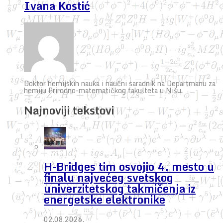
Ivana Kostić
Doktor hemijskih nauka i naučni saradnik na Departmanu za
hemiju Prirodno-matematičkog fakulteta u Nišu.
Najnoviji tekstovi
H-Bridges tim osvojio 4. mesto u
finalu najvećeg svetskog
univerzitetskog takmičenja iz
energetske elektronike
02.08.2026.