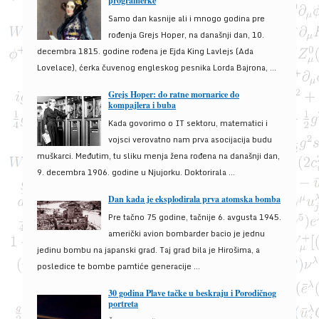
programerke
Samo dan kasnije ali i mnogo godina pre
rođenja Grejs Hoper, na današnji dan, 10.
decembra 1815. godine rođena je Ejda King Lavlejs (Ada
Lovelace), ćerka čuvenog engleskog pesnika Lorda Bajrona, ...
Grejs Hoper: do ratne mornarice do
kompajlera i buba
Kada govorimo o IT sektoru, matematici i
vojsci verovatno nam prva asocijacija budu
muškarci. Međutim, tu sliku menja žena rođena na današnji dan,
9. decembra 1906. godine u Njujorku. Doktorirala ...
Dan kada je eksplodirala prva atomska bomba
Pre tačno 75 godine, tačnije 6. avgusta 1945.
američki avion bombarder bacio je jednu
jedinu bombu na japanski grad. Taj grad bila je Hirošima, a
posledice te bombe pamtiće generacije ...
30 godina Plave tačke u beskraju i Porodičnog
portreta