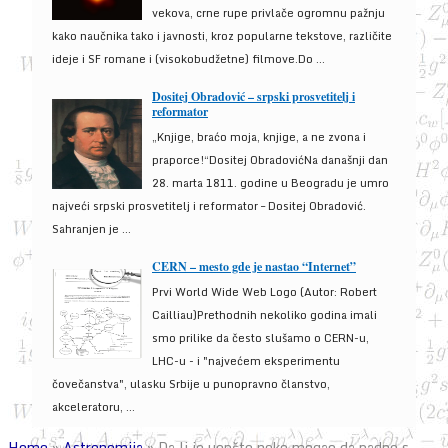
vekova, crne rupe privlače ogromnu pažnju
kako naučnika tako i javnosti, kroz popularne tekstove, različite
ideje i SF romane i (visokobudžetne) filmove.Do ...
Dositej Obradović – srpski prosvetitelj i
reformator
„Knjige, braćo moja, knjige, a ne zvona i
praporce!“Dositej ObradovićNa današnji dan
28. marta 1811. godine u Beogradu je umro
najveći srpski prosvetitelj i reformator – Dositej Obradović.
Sahranjen je ...
CERN – mesto gde je nastao “Internet”
Prvi World Wide Web Logo (Autor: Robert
Cailliau)Prethodnih nekoliko godina imali
smo prilike da često slušamo o CERN-u,
LHC-u - i "najvećem eksperimentu
čovečanstva", ulasku Srbije u punopravno članstvo,
akceleratoru, ...
Home
»
Astronomija
»
Da li je uopšte neko mogao da padne s