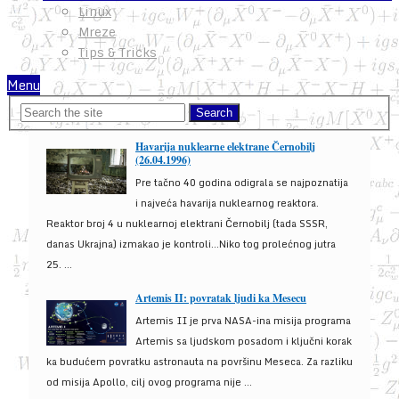
Linux
Mreze
Tips & Tricks
Menu
Havarija nuklearne elektrane Černobilj
(26.04.1996)
Pre tačno 40 godina odigrala se najpoznatija
i najveća havarija nuklearnog reaktora.
Reaktor broj 4 u nuklearnoj elektrani Černobilj (tada SSSR,
danas Ukrajna) izmakao je kontroli...Niko tog prolećnog jutra
25. ...
Artemis II: povratak ljudi ka Mesecu
Artemis II je prva NASA-ina misija programa
Artemis sa ljudskom posadom i ključni korak
ka budućem povratku astronauta na površinu Meseca. Za razliku
od misija Apollo, cilj ovog programa nije ...