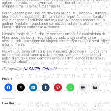
ugljen-dioksida, koji najverovatnije potiče od karbonata
magnezijuma ili gvožđa iz zemljišta.
Pored vodene pare i ugljen-dioksida nađeni su i kiseonik, sumpor i
hlor. Postoji mogućnost da hlor i kiseonik potiču od perhlorata
koji je dospeo tu prilikom sletanja NASA Phoenix lendera 2008.
godine. Međutim, supstance su možda nastale i u atomsferi
Marsa prilikom vulkanske aktivnosti.
Nema sumnje da je Curiosity već sada omogućio naučnicima da
Mars upoznaju bolje nego ikada do sada, a prava otkrića se
očekuju tek kada stigne do slojeva planine Sharp koja u sebi krije
istoriju Marsa.
Na kraju ću samo citirati izjavu naučnika Grocingera: „S obzirom
na kompleksnost same analize, najverovatnije neće postojati
jedan trenutak u kom ćemo na osnovu samo jednog rezultata svi
viknuti Aleluja!“.
(Fotografije:
NASA/JPL-Caltech
)
Podeli:
Like this: