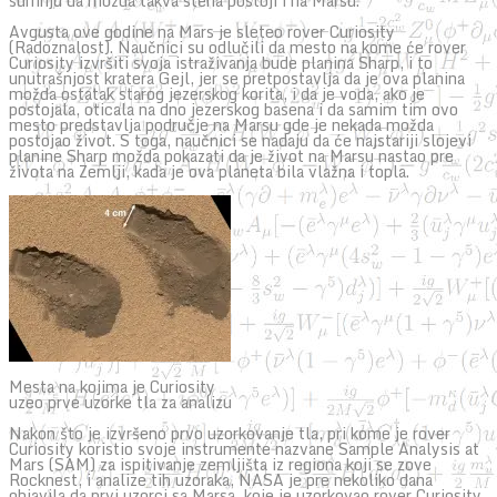
sumnju da možda takva stena postoji i na Marsu.
Avgusta ove godine na Mars je sleteo rover Curiosity
(Radoznalost). Naučnici su odlučili da mesto na kome će rover
Curiosity izvršiti svoja istraživanja bude planina Sharp, i to
unutrašnjost kratera Gejl, jer se pretpostavlja da je ova planina
možda ostatak starog jezerskog korita, i da je voda, ako je
postojala, oticala na dno jezerskog basena i da samim tim ovo
mesto predstavlja područje na Marsu gde je nekada možda
postojao život. S toga, naučnici se nadaju da će najstariji slojevi
planine Sharp možda pokazati da je život na Marsu nastao pre
života na Zemlji, kada je ova planeta bila vlažna i topla.
Mesta na kojima je Curiosity
uzeo prve uzorke tla za analizu
Nakon što je izvršeno prvo uzorkovanje tla, pri kome je rover
Curiosity koristio svoje instrumente nazvane Sample Analysis at
Mars (SAM) za ispitivanje zemljišta iz regiona koji se zove
Rocknest, i analize tih uzoraka, NASA je pre nekoliko dana
objavila da prvi uzorci sa Marsa, koje je uzorkovao rover Curiosity,