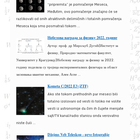
“pripremila” je pomračenje Meseca,
Međutim, ovo pomračenje značajno će se
razlikovati od onih atraktivnih delimičnih i totalnih pomračenja
Meseca koja smo posmatrali tokom ...
Нобелова награда за физику 2022. године
Аутор: проф. др Мирољуб Дугић(Институт за
физику, Природно-математички факултет,
Универзитет у Крагујевцу)Нобелову награду за физику за 2022.
годину поделила су тројица експерименталних физичара за област
заснивања квантне механике, Ален Аспе ...
Kometa C/2022 E3 (ZTF)
Ako ste tokom prethodnih par meseci bili
totalno izolovani od vesti ili toliko ne volite
vesti iz astronomije da čim ih čujete menjate
sajt/TV kanal/radio stanicu onda verovatno
niste čuli ...
Džejms Veb Teleskop - prve fotografije