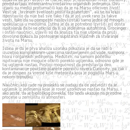
predstavljaju interesantnu mešavinu organskih jedinjenja. Ovu
izjavu su mediji protumačili kao da je na Marsu otkriven život!
Vest se „brzinom svetlosti proširila planetom“, ali se na kraju
ispostavilo da nije baš sve tako i da je još uvek rano za takve
vesti, tako da su pompezni naslovi ostali samo jedna od mnogih
spekulacija u medijima. Istina je da je potrebno izvršiti još dosta
ispitivanja da bi se otkrilo da li su jedinjenja autohtona. Grocinger
i ostali naučnici, izjavili su da analiza tla nije uspela da pruži
dovoljno dokaza za postojanje supstanci ključnih za stvaranje
života na Marsu.
Istina je da je prva analiza uzoraka pokazala je da se radi o
izuzetno kompleksnim uzorcima sastavljenim od vode, sumpora,
hlora i organskih jedinjenja. Međutim, na samom početku
ispitivanja nije moguće otkriti poreklo ugljenika, odnosno gde je
taj ugljenik nastao. Postoji mogućnost da predstavlja deo
kontaminacije površine planete pomoću rovera Curiosity, pa čak i
da je dospeo za vreme kiše meteorita koja je pogodila Mars u
nekom trenutku.
Naučnici koji rade na projektu se nadaju da će potvrditi da je
ugljenik iz jedinjenja koje je rover uzorkovao nastao na Marsu, i
ako jeste, da je biološkog porekla, što onda ukazuje na prirodne
procese u zemljištu ili atmosferi.