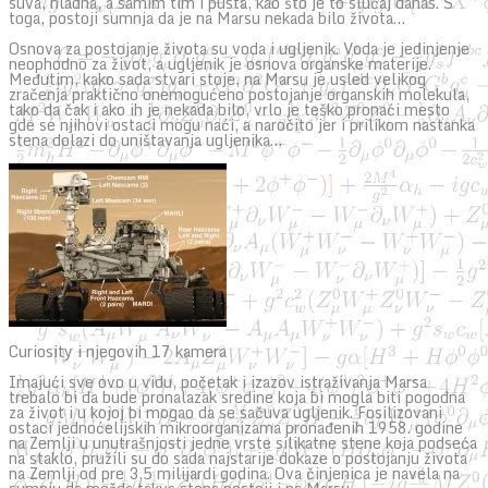
suva, hladna, a samim tim i pusta, kao što je to slučaj danas. S
toga, postoji sumnja da je na Marsu nekada bilo života…
Osnova za postojanje života su voda i ugljenik. Voda je jedinjenje
neophodno za život, a ugljenik je osnova organske materije.
Međutim, kako sada stvari stoje, na Marsu je usled velikog
zračenja praktično onemogućeno postojanje organskih molekula,
tako da čak i ako ih je nekada bilo, vrlo je teško pronaći mesto
gde se njihovi ostaci mogu naći, a naročito jer i prilikom nastanka
stena dolazi do uništavanja ugljenika…
Curiosity i njegovih 17 kamera
Imajući sve ovo u vidu, početak i izazov istraživanja Marsa
trebalo bi da bude pronalazak sredine koja bi mogla biti pogodna
za život i u kojoj bi mogao da se sačuva ugljenik. Fosilizovani
ostaci jednoćelijskih mikroorganizama pronađenih 1958. godine
na Zemlji u unutrašnjosti jedne vrste silikatne stene koja podseća
na staklo, pružili su do sada najstarije dokaze o postojanju života
na Zemlji od pre 3,5 milijardi godina. Ova činjenica je navela na