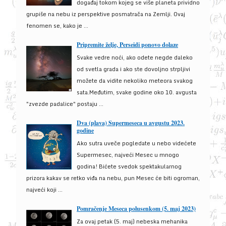
događaj tokom kojeg se više planeta prividno
grupiše na nebu iz perspektive posmatrača na Zemlji. Ovaj
fenomen se, kako je ...
Pripremite želje, Perseidi ponovo dolaze
Svake vedre noći, ako odete negde daleko
od svetla grada i ako ste dovoljno strpljivi
možete da vidite nekoliko meteora svakog
sata.Međutim, svake godine oko 10. avgusta
"zvezde padalice" postaju ...
Dva (plava) Supermeseca u avgustu 2023.
godine
Ako sutra uveče pogledate u nebo videćete
Supermesec, najveći Mesec u mnogo
godina! Bićete svedok spektakularnog
prizora kakav se retko viđa na nebu, pun Mesec će biti ogroman,
najveći koji ...
Pomračenje Meseca polusenkom (5. maj 2023)
Za ovaj petak (5. maj) nebeska mehanika