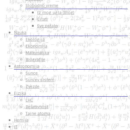
Slobodno vreme
Iz mog ugla (blog)
Citati
Sve ostalo
Nauka
Ekologija
Ekonomija
Matematika
Biografije
Astronomija
Sunce
Sunčev sistem
Zvezde
Fizika
LHC
Relativnost
Tajne atoma
Hemija
IT