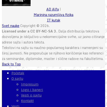
AD Alfa
|
Marinina razumljiva fizika
IT kutak
Svet nauke
Copyright © 2026.
Licensed under a CC BY-NC-SA 3.
Dalja distribucija tekstova
dozvoljena je isključivo u nekomercijalne svrhe, uz jasno citiranje
adrese sajta i autora teksta.
Tekstovi na sajtu su naučno-popularnog karaktera i namenjeni su
široj javnosti. Ne preporučuje se njihovo korišćenje kao referenci
za seminarske, diplomske, master i slične radove na fakultetima.
Back to Top
Početak
O sajtu
Impresum
Logo i baneri
Vesti o sajtu
Kontakt
Vesti