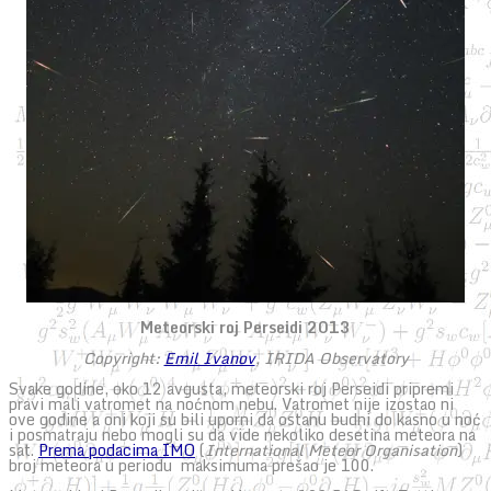
Meteorski roj Perseidi 2013
Copyright:
Emil Ivanov
, IRIDA Observatory
Svake godine, oko 12 avgusta, meteorski roj Perseidi pripremi
pravi mali vatromet na noćnom nebu. Vatromet nije izostao ni
ove godine a oni koji su bili uporni da ostanu budni do kasno u noć
i posmatraju nebo mogli su da vide nekoliko desetina meteora na
sat.
Prema podacima IMO
(
International Meteor Organisation
)
broj meteora u periodu maksimuma prešao je 100.