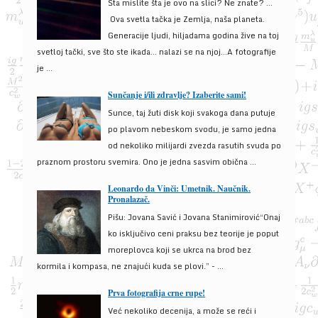
Šta mislite šta je ovo na slici? Ne znate? …
Ova svetla tačka je Zemlja, naša planeta.
Generacije ljudi, hiljadama godina žive na toj
svetloj tački, sve što ste ikada… nalazi se na njoj…A fotografije
je ...
Sunčanje i/ili zdravlje? Izaberite sami!
Sunce, taj žuti disk koji svakoga dana putuje
po plavom nebeskom svodu, je samo jedna
od nekoliko milijardi zvezda rasutih svuda po
praznom prostoru svemira. Ono je jedna sasvim obična ...
Leonardo da Vinči: Umetnik. Naučnik.
Pronalazač.
Pišu: Jovana Savić i Jovana Stanimirović“Onaj
ko isključivo ceni praksu bez teorije je poput
moreplovca koji se ukrca na brod bez
kormila i kompasa, ne znajući kuda se plovi.” - ...
Prva fotografija crne rupe!
Već nekoliko decenija, a može se reći i