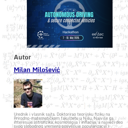
Autor
Milan Milošević
Urednik i vlasnik sajta. Doktorirao teorijsku fiziku na
Prirodno-matematičkom fakultetu u Nišu. Najviše ga
interesuje astrofizika, kosmologija i inflacija, a najveći deo
svog slobodnog vremena posvećuje popularizaciji i