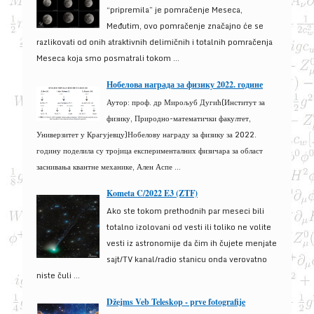
“pripremila” je pomračenje Meseca,
Međutim, ovo pomračenje značajno će se
razlikovati od onih atraktivnih delimičnih i totalnih pomračenja
Meseca koja smo posmatrali tokom ...
Нобелова награда за физику 2022. године
Аутор: проф. др Мирољуб Дугић(Институт за
физику, Природно-математички факултет,
Универзитет у Крагујевцу)Нобелову награду за физику за 2022.
годину поделила су тројица експерименталних физичара за област
заснивања квантне механике, Ален Аспе ...
Kometa C/2022 E3 (ZTF)
Ako ste tokom prethodnih par meseci bili
totalno izolovani od vesti ili toliko ne volite
vesti iz astronomije da čim ih čujete menjate
sajt/TV kanal/radio stanicu onda verovatno
niste čuli ...
Džejms Veb Teleskop - prve fotografije