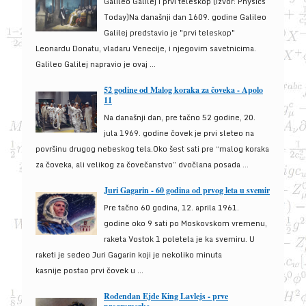
Galileo Galilej i prvi teleskop (izvor: Physics
Today)Na današnji dan 1609. godine Galileo
Galilej predstavio je "prvi teleskop"
Leonardu Donatu, vladaru Venecije, i njegovim savetnicima.
Galileo Galilej napravio je ovaj ...
52 godine od Malog koraka za čoveka - Apolo
11
Na današnji dan, pre tačno 52 godine, 20.
jula 1969. godine čovek je prvi sleteo na
površinu drugog nebeskog tela.Oko šest sati pre “malog koraka
za čoveka, ali velikog za čovečanstvo” dvočlana posada ...
Juri Gagarin - 60 godina od prvog leta u svemir
Pre tačno 60 godina, 12. aprila 1961.
godine oko 9 sati po Moskovskom vremenu,
raketa Vostok 1 poletela je ka svemiru. U
raketi je sedeo Juri Gagarin koji je nekoliko minuta
kasnije postao prvi čovek u ...
Rođendan Ejde King Lavlejs - prve