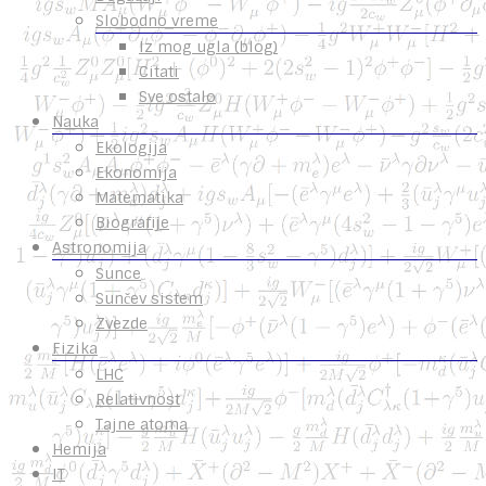
Slobodno vreme
Iz mog ugla (blog)
Citati
Sve ostalo
Nauka
Ekologija
Ekonomija
Matematika
Biografije
Astronomija
Sunce
Sunčev sistem
Zvezde
Fizika
LHC
Relativnost
Tajne atoma
Hemija
IT