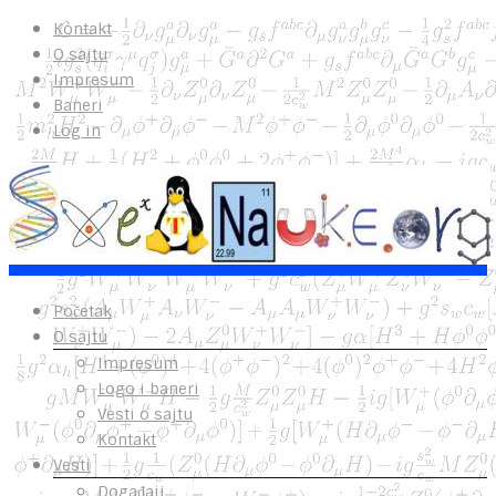
Kontakt
O sajtu
Impresum
Baneri
Log in
Početak
O sajtu
Impresum
Logo i baneri
Vesti o sajtu
Kontakt
Vesti
Događaji