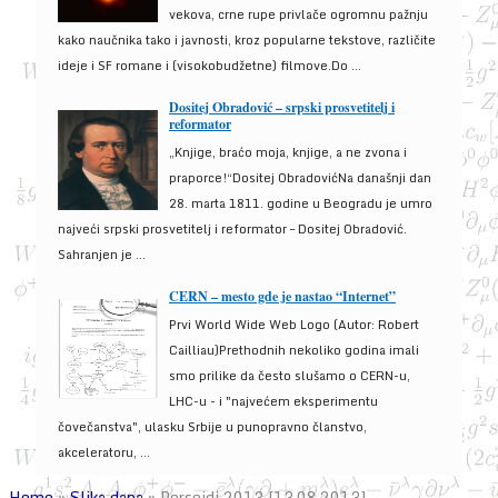
vekova, crne rupe privlače ogromnu pažnju
kako naučnika tako i javnosti, kroz popularne tekstove, različite
ideje i SF romane i (visokobudžetne) filmove.Do ...
Dositej Obradović – srpski prosvetitelj i
reformator
„Knjige, braćo moja, knjige, a ne zvona i
praporce!“Dositej ObradovićNa današnji dan
28. marta 1811. godine u Beogradu je umro
najveći srpski prosvetitelj i reformator – Dositej Obradović.
Sahranjen je ...
CERN – mesto gde je nastao “Internet”
Prvi World Wide Web Logo (Autor: Robert
Cailliau)Prethodnih nekoliko godina imali
smo prilike da često slušamo o CERN-u,
LHC-u - i "najvećem eksperimentu
čovečanstva", ulasku Srbije u punopravno članstvo,
akceleratoru, ...
Home
»
Slika dana
»
Perseidi 2013 [13.08.2013]