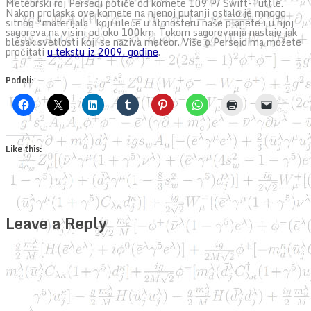
Meteorski roj Persedi potiče od komete 109 P/ Swift-Tuttle.
Nakon prolaska ove komete na njenoj putanji ostalo je mnogo
sitnog “materijala” koji uleće u atmosferu naše planete i u njoj
sagoreva na visini od oko 100km. Tokom sagorevanja nastaje jak
blesak svetlosti koji se naziva meteor. Više o Perseidima možete
pročitati
u tekstu iz 2009. godine
.
Podeli:
Like this:
Leave a Reply