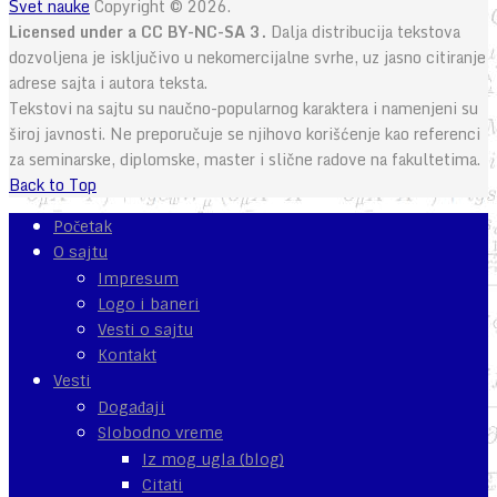
Svet nauke
Copyright © 2026.
Licensed under a CC BY-NC-SA 3.
Dalja distribucija tekstova
dozvoljena je isključivo u nekomercijalne svrhe, uz jasno citiranje
adrese sajta i autora teksta.
Tekstovi na sajtu su naučno-popularnog karaktera i namenjeni su
široj javnosti. Ne preporučuje se njihovo korišćenje kao referenci
za seminarske, diplomske, master i slične radove na fakultetima.
Back to Top
Početak
O sajtu
Impresum
Logo i baneri
Vesti o sajtu
Kontakt
Vesti
Događaji
Slobodno vreme
Iz mog ugla (blog)
Citati