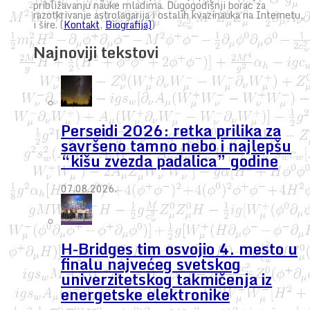
približavanju nauke mladima. Dugogodišnji borac za
razotkrivanje astrolagarija i ostalih kvazinauka na Internetu,
i šire. (
Kontakt
,
Biografija)
)
Najnoviji tekstovi
Perseidi 2026: retka prilika za
savršeno tamno nebo i najlepšu
“kišu zvezda padalica” godine
07.08.2026.
H-Bridges tim osvojio 4. mesto u
finalu najvećeg svetskog
univerzitetskog takmičenja iz
energetske elektronike