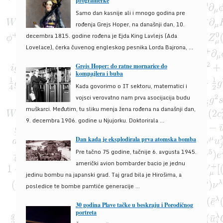
programerke
Samo dan kasnije ali i mnogo godina pre
rođenja Grejs Hoper, na današnji dan, 10.
decembra 1815. godine rođena je Ejda King Lavlejs (Ada
Lovelace), ćerka čuvenog engleskog pesnika Lorda Bajrona, ...
Grejs Hoper: do ratne mornarice do
kompajlera i buba
Kada govorimo o IT sektoru, matematici i
vojsci verovatno nam prva asocijacija budu
muškarci. Međutim, tu sliku menja žena rođena na današnji dan,
9. decembra 1906. godine u Njujorku. Doktorirala ...
Dan kada je eksplodirala prva atomska bomba
Pre tačno 75 godine, tačnije 6. avgusta 1945.
američki avion bombarder bacio je jednu
jedinu bombu na japanski grad. Taj grad bila je Hirošima, a
posledice te bombe pamtiće generacije ...
30 godina Plave tačke u beskraju i Porodičnog
portreta