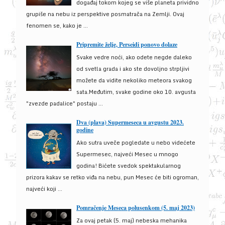
događaj tokom kojeg se više planeta prividno
grupiše na nebu iz perspektive posmatrača na Zemlji. Ovaj
fenomen se, kako je ...
Pripremite želje, Perseidi ponovo dolaze
Svake vedre noći, ako odete negde daleko
od svetla grada i ako ste dovoljno strpljivi
možete da vidite nekoliko meteora svakog
sata.Međutim, svake godine oko 10. avgusta
"zvezde padalice" postaju ...
Dva (plava) Supermeseca u avgustu 2023.
godine
Ako sutra uveče pogledate u nebo videćete
Supermesec, najveći Mesec u mnogo
godina! Bićete svedok spektakularnog
prizora kakav se retko viđa na nebu, pun Mesec će biti ogroman,
najveći koji ...
Pomračenje Meseca polusenkom (5. maj 2023)
Za ovaj petak (5. maj) nebeska mehanika