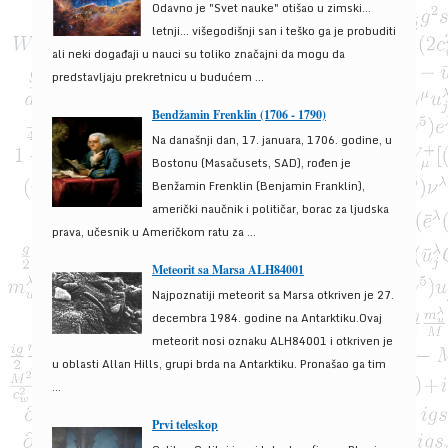
Odavno je "Svet nauke" otišao u zimski...
letnji... višegodišnji san i teško ga je probuditi
ali neki događaji u nauci su toliko značajni da mogu da
predstavljaju prekretnicu u budućem ...
Bendžamin Frenklin (1706 - 1790)
Na današnji dan, 17. januara, 1706. godine, u
Bostonu (Masačusets, SAD), rođen je
Benžamin Frenklin (Benjamin Franklin),
američki naučnik i političar, borac za ljudska
prava, učesnik u Američkom ratu za ...
Meteorit sa Marsa ALH84001
Najpoznatiji meteorit sa Marsa otkriven je 27.
decembra 1984. godine na Antarktiku.Ovaj
meteorit nosi oznaku ALH84001 i otkriven je
u oblasti Allan Hills, grupi brda na Antarktiku. Pronašao ga tim
...
Prvi teleskop