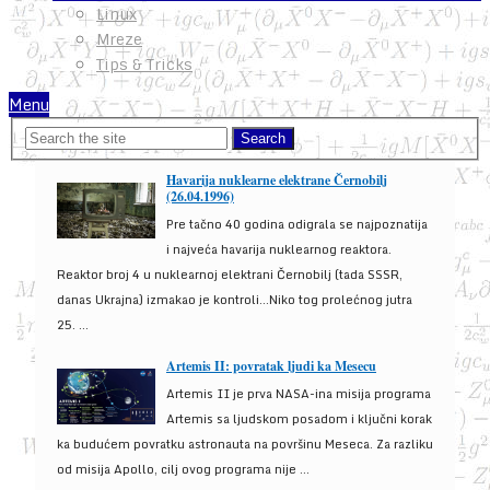
Linux
Mreze
Tips & Tricks
Menu
Havarija nuklearne elektrane Černobilj
(26.04.1996)
Pre tačno 40 godina odigrala se najpoznatija
i najveća havarija nuklearnog reaktora.
Reaktor broj 4 u nuklearnoj elektrani Černobilj (tada SSSR,
danas Ukrajna) izmakao je kontroli...Niko tog prolećnog jutra
25. ...
Artemis II: povratak ljudi ka Mesecu
Artemis II je prva NASA-ina misija programa
Artemis sa ljudskom posadom i ključni korak
ka budućem povratku astronauta na površinu Meseca. Za razliku
od misija Apollo, cilj ovog programa nije ...