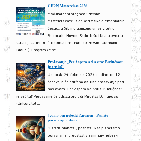
CERN Masterclass 2026
Međunarodni program “Physics
Masterclasses” iz oblasti fizike elementarnih
čestica u Srbiji organizuju univerziteti u
Beogradu, Novom Sadu, Nišu i Kragujevcu, u
saradnji sa IPPOG (“International Particle Physics Outreach
Group”). Program će se ...
Predavanje „Per Aspera Ad Astra: Budućnost
je već tu!“
U utorak, 24. februara 2026. godine, od 12
časova, biće održano on-line predavanje pod
naslovom:„Per Aspera Ad Astra: Budućnost
je već tu!“Predavanje će održati prof. dr Miroslav D. Filipović
(Univerzitet ...
Jedinstven nebeski fenomen - Planete
paradiraju nebom
“Parada planeta”, poznata i kao planetarno
poravnanje, predstavlja zanimljiv nebeski