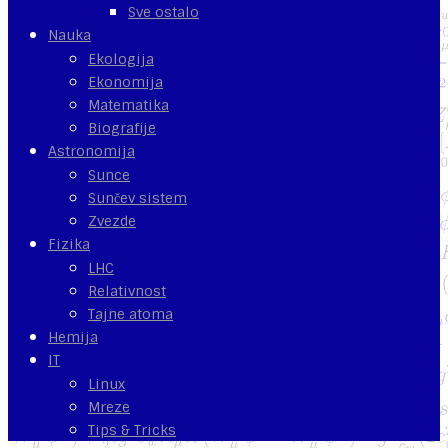
Sve ostalo
Nauka
Ekologija
Ekonomija
Matematika
Biografije
Astronomija
Sunce
Sunčev sistem
Zvezde
Fizika
LHC
Relativnost
Tajne atoma
Hemija
IT
Linux
Mreze
Tips & Tricks