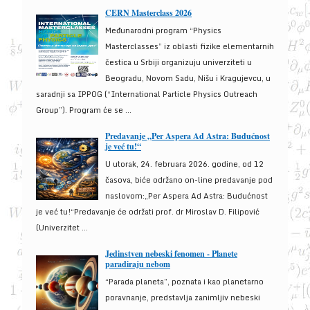
CERN Masterclass 2026
Međunarodni program “Physics
Masterclasses” iz oblasti fizike elementarnih
čestica u Srbiji organizuju univerziteti u
Beogradu, Novom Sadu, Nišu i Kragujevcu, u
saradnji sa IPPOG (“International Particle Physics Outreach
Group”). Program će se ...
Predavanje „Per Aspera Ad Astra: Budućnost
je već tu!“
U utorak, 24. februara 2026. godine, od 12
časova, biće održano on-line predavanje pod
naslovom:„Per Aspera Ad Astra: Budućnost
je već tu!“Predavanje će održati prof. dr Miroslav D. Filipović
(Univerzitet ...
Jedinstven nebeski fenomen - Planete
paradiraju nebom
“Parada planeta”, poznata i kao planetarno
poravnanje, predstavlja zanimljiv nebeski