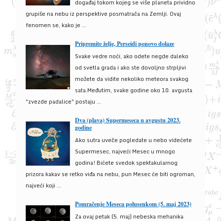
događaj tokom kojeg se više planeta prividno
grupiše na nebu iz perspektive posmatrača na Zemlji. Ovaj
fenomen se, kako je ...
Pripremite želje, Perseidi ponovo dolaze
Svake vedre noći, ako odete negde daleko
od svetla grada i ako ste dovoljno strpljivi
možete da vidite nekoliko meteora svakog
sata.Međutim, svake godine oko 10. avgusta
"zvezde padalice" postaju ...
Dva (plava) Supermeseca u avgustu 2023.
godine
Ako sutra uveče pogledate u nebo videćete
Supermesec, najveći Mesec u mnogo
godina! Bićete svedok spektakularnog
prizora kakav se retko viđa na nebu, pun Mesec će biti ogroman,
najveći koji ...
Pomračenje Meseca polusenkom (5. maj 2023)
Za ovaj petak (5. maj) nebeska mehanika