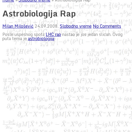
Astrobiologija Rap
Milan Milošević
24.09.2008.
Slobodno vreme
No Comments
Posle uspesnog spota
LHC rap
nastao je jos jedan slican. Ovog
puta tema je
astrobiologija
: