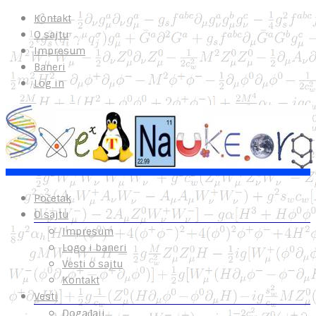
Kontakt
O sajtu
Impresum
Baneri
Log in
Početak
O sajtu
Impresum
Logo i baneri
Vesti o sajtu
Kontakt
Vesti
Događaji