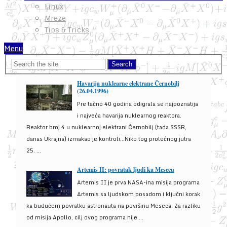
Linux
Mreze
Tips & Tricks
Menu
Havarija nuklearne elektrane Černobilj
(26.04.1996)
Pre tačno 40 godina odigrala se najpoznatija
i najveća havarija nuklearnog reaktora.
Reaktor broj 4 u nuklearnoj elektrani Černobilj (tada SSSR,
danas Ukrajna) izmakao je kontroli...Niko tog prolećnog jutra
25. ...
Artemis II: povratak ljudi ka Mesecu
Artemis II je prva NASA-ina misija programa
Artemis sa ljudskom posadom i ključni korak
ka budućem povratku astronauta na površinu Meseca. Za razliku
od misija Apollo, cilj ovog programa nije ...