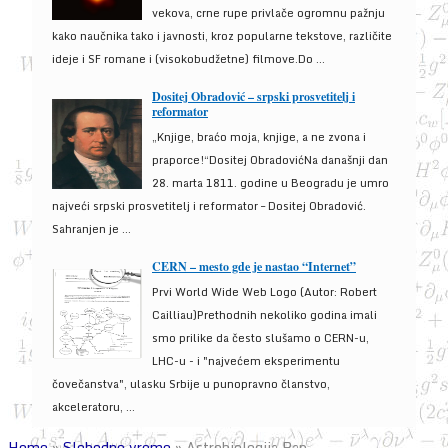
vekova, crne rupe privlače ogromnu pažnju
kako naučnika tako i javnosti, kroz popularne tekstove, različite
ideje i SF romane i (visokobudžetne) filmove.Do ...
Dositej Obradović – srpski prosvetitelj i
reformator
„Knjige, braćo moja, knjige, a ne zvona i
praporce!“Dositej ObradovićNa današnji dan
28. marta 1811. godine u Beogradu je umro
najveći srpski prosvetitelj i reformator – Dositej Obradović.
Sahranjen je ...
CERN – mesto gde je nastao “Internet”
Prvi World Wide Web Logo (Autor: Robert
Cailliau)Prethodnih nekoliko godina imali
smo prilike da često slušamo o CERN-u,
LHC-u - i "najvećem eksperimentu
čovečanstva", ulasku Srbije u punopravno članstvo,
akceleratoru, ...
Home
»
Slobodno vreme
»
Astrobiologija Rap