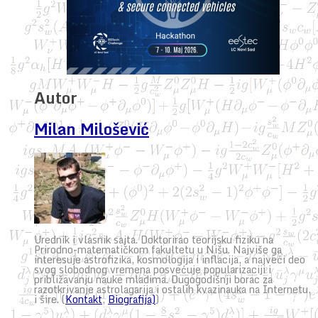
Autor
Milan Milošević
Urednik i vlasnik sajta. Doktorirao teorijsku fiziku na
Prirodno-matematičkom fakultetu u Nišu. Najviše ga
interesuje astrofizika, kosmologija i inflacija, a najveći deo
svog slobodnog vremena posvećuje popularizaciji i
približavanju nauke mladima. Dugogodišnji borac za
razotkrivanje astrolagarija i ostalih kvazinauka na Internetu,
i šire. (
Kontakt
,
Biografija)
)