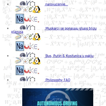
narovucenije…
Muskarci se ponasaju glupo blizu
plavusa
Bus, Putin & Kostunica u paklu
Philosophy FAQ