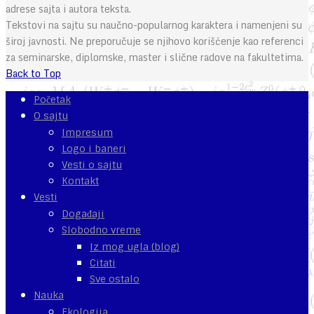
adrese sajta i autora teksta.
Tekstovi na sajtu su naučno-popularnog karaktera i namenjeni su
široj javnosti. Ne preporučuje se njihovo korišćenje kao referenci
za seminarske, diplomske, master i slične radove na fakultetima.
Back to Top
Početak
O sajtu
Impresum
Logo i baneri
Vesti o sajtu
Kontakt
Vesti
Događaji
Slobodno vreme
Iz mog ugla (blog)
Citati
Sve ostalo
Nauka
Ekologija