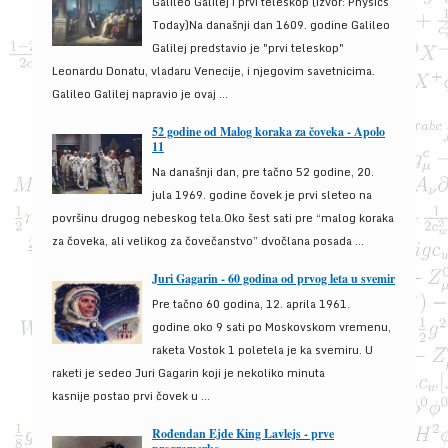
Galileo Galilej i prvi teleskop (izvor: Physics
Today)Na današnji dan 1609. godine Galileo
Galilej predstavio je "prvi teleskop"
Leonardu Donatu, vladaru Venecije, i njegovim savetnicima.
Galileo Galilej napravio je ovaj ...
52 godine od Malog koraka za čoveka - Apolo
11
Na današnji dan, pre tačno 52 godine, 20.
jula 1969. godine čovek je prvi sleteo na
površinu drugog nebeskog tela.Oko šest sati pre “malog koraka
za čoveka, ali velikog za čovečanstvo” dvočlana posada ...
Juri Gagarin - 60 godina od prvog leta u svemir
Pre tačno 60 godina, 12. aprila 1961.
godine oko 9 sati po Moskovskom vremenu,
raketa Vostok 1 poletela je ka svemiru. U
raketi je sedeo Juri Gagarin koji je nekoliko minuta
kasnije postao prvi čovek u ...
Rođendan Ejde King Lavlejs - prve