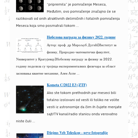
“pripremila” je pomračenje Meseca,
Međutim, ovo pomračenje značajno će se
razlikovati od onih atraktivnih delimičnih i totalnih pomračenja
Meseca koja smo posmatrali tokom ...
Нобелова награда за физику 2022. године
Аутор: проф. др Мирољуб Дугић(Институт за
физику, Природно-математички факултет,
Универзитет у Крагујевцу)Нобелову награду за физику за 2022.
годину поделила су тројица експерименталних физичара за област
заснивања квантне механике, Ален Аспе ...
Kometa C/2022 E3 (ZTF)
Ako ste tokom prethodnih par meseci bili
totalno izolovani od vesti ili toliko ne volite
vesti iz astronomije da čim ih čujete menjate
sajt/TV kanal/radio stanicu onda verovatno
niste čuli ...
Džejms Veb Teleskop - prve fotografije