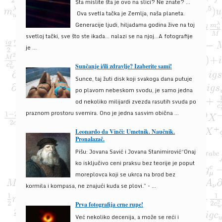
Šta mislite šta je ovo na slici? Ne znate? …
Ova svetla tačka je Zemlja, naša planeta.
Generacije ljudi, hiljadama godina žive na toj
svetloj tački, sve što ste ikada… nalazi se na njoj…A fotografije
je ...
Sunčanje i/ili zdravlje? Izaberite sami!
Sunce, taj žuti disk koji svakoga dana putuje
po plavom nebeskom svodu, je samo jedna
od nekoliko milijardi zvezda rasutih svuda po
praznom prostoru svemira. Ono je jedna sasvim obična ...
Leonardo da Vinči: Umetnik. Naučnik.
Pronalazač.
Pišu: Jovana Savić i Jovana Stanimirović“Onaj
ko isključivo ceni praksu bez teorije je poput
moreplovca koji se ukrca na brod bez
kormila i kompasa, ne znajući kuda se plovi.” - ...
Prva fotografija crne rupe!
Već nekoliko decenija, a može se reći i