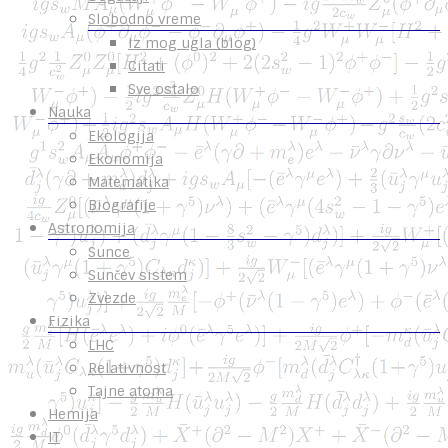
Slobodno vreme
Iz mog ugla (blog)
Citati
Sve ostalo
Nauka
Ekologija
Ekonomija
Matematika
Biografije
Astronomija
Sunce
Sunčev sistem
Zvezde
Fizika
LHC
Relativnost
Tajne atoma
Hemija
IT