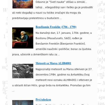
Odavno je "Svet nauke" otišao u zimski...
letnji... višegodišnji san i teško ga je probuditi
ali neki događaji u nauci su toliko značajni da mogu da
predstavljaju prekretnicu u budućem ...
Bendžamin Frenklin (1706 - 1790)
Na današnji dan, 17. januara, 1706. godine, u
Bostonu (Masačusets, SAD), rođen je
Benžamin Frenklin (Benjamin Franklin),
američki naučnik i političar, borac za ljudska
prava, učesnik u Američkom ratu za ...
Meteorit sa Marsa ALH84001
Najpoznatiji meteorit sa Marsa otkriven je 27.
decembra 1984. godine na Antarktiku.Ovaj
meteorit nosi oznaku ALH84001 i otkriven je
u oblasti Allan Hills, grupi brda na Antarktiku. Pronašao ga tim
...
Prvi teleskop