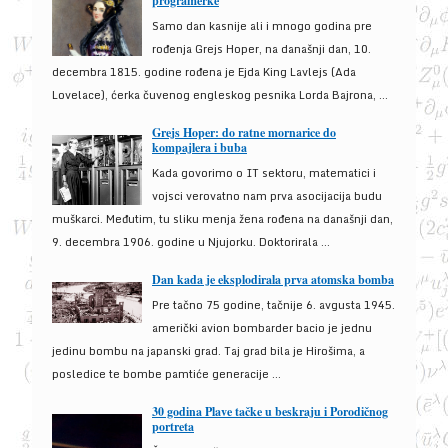
programerke
Samo dan kasnije ali i mnogo godina pre
rođenja Grejs Hoper, na današnji dan, 10.
decembra 1815. godine rođena je Ejda King Lavlejs (Ada
Lovelace), ćerka čuvenog engleskog pesnika Lorda Bajrona, ...
Grejs Hoper: do ratne mornarice do
kompajlera i buba
Kada govorimo o IT sektoru, matematici i
vojsci verovatno nam prva asocijacija budu
muškarci. Međutim, tu sliku menja žena rođena na današnji dan,
9. decembra 1906. godine u Njujorku. Doktorirala ...
Dan kada je eksplodirala prva atomska bomba
Pre tačno 75 godine, tačnije 6. avgusta 1945.
američki avion bombarder bacio je jednu
jedinu bombu na japanski grad. Taj grad bila je Hirošima, a
posledice te bombe pamtiće generacije ...
30 godina Plave tačke u beskraju i Porodičnog
portreta