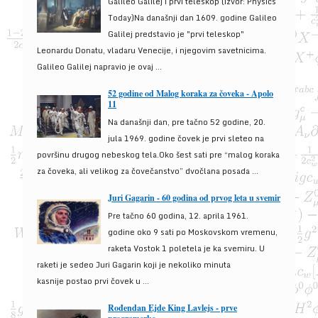
Galileo Galilej i prvi teleskop (izvor: Physics
Today)Na današnji dan 1609. godine Galileo
Galilej predstavio je "prvi teleskop"
Leonardu Donatu, vladaru Venecije, i njegovim savetnicima.
Galileo Galilej napravio je ovaj ...
52 godine od Malog koraka za čoveka - Apolo
11
Na današnji dan, pre tačno 52 godine, 20.
jula 1969. godine čovek je prvi sleteo na
površinu drugog nebeskog tela.Oko šest sati pre “malog koraka
za čoveka, ali velikog za čovečanstvo” dvočlana posada ...
Juri Gagarin - 60 godina od prvog leta u svemir
Pre tačno 60 godina, 12. aprila 1961.
godine oko 9 sati po Moskovskom vremenu,
raketa Vostok 1 poletela je ka svemiru. U
raketi je sedeo Juri Gagarin koji je nekoliko minuta
kasnije postao prvi čovek u ...
Rođendan Ejde King Lavlejs - prve