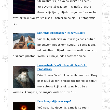
Šta mislite šta je ovo na slici? Ne znate? …
Ova svetla tačka je Zemlja, naša planeta.
Generacije ljudi, hiljadama godina žive na toj
svetloj tački, sve što ste ikada… nalazi se na njoj…A fotografije
je ...
Sunčanje i/ili zdravlje? Izaberite sami!
Sunce, taj žuti disk koji svakoga dana putuje
po plavom nebeskom svodu, je samo jedna
od nekoliko milijardi zvezda rasutih svuda po
praznom prostoru svemira. Ono je jedna sasvim obična ...
Leonardo da Vinči: Umetnik. Naučnik.
Pronalazač.
Pišu: Jovana Savić i Jovana Stanimirović“Onaj
ko isključivo ceni praksu bez teorije je poput
moreplovca koji se ukrca na brod bez
kormila i kompasa, ne znajući kuda se plovi.” - ...
Prva fotografija crne rupe!
Već nekoliko decenija, a može se reći i