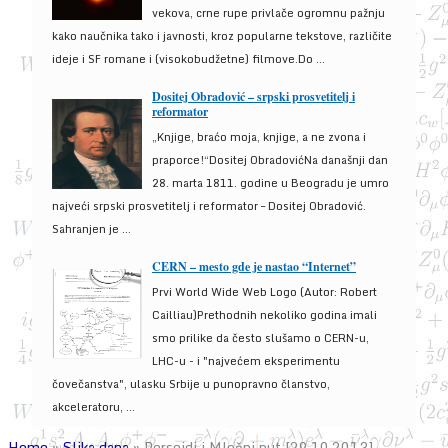
vekova, crne rupe privlače ogromnu pažnju
kako naučnika tako i javnosti, kroz popularne tekstove, različite
ideje i SF romane i (visokobudžetne) filmove.Do ...
Dositej Obradović – srpski prosvetitelj i
reformator
„Knjige, braćo moja, knjige, a ne zvona i
praporce!“Dositej ObradovićNa današnji dan
28. marta 1811. godine u Beogradu je umro
najveći srpski prosvetitelj i reformator – Dositej Obradović.
Sahranjen je ...
CERN – mesto gde je nastao “Internet”
Prvi World Wide Web Logo (Autor: Robert
Cailliau)Prethodnih nekoliko godina imali
smo prilike da često slušamo o CERN-u,
LHC-u - i "najvećem eksperimentu
čovečanstva", ulasku Srbije u punopravno članstvo,
akceleratoru, ...
Home
»
Slika dana
»
Perseidi i Mlečni put [29.10.2013]