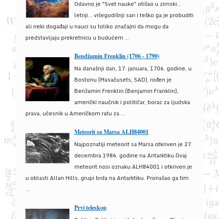
Odavno je "Svet nauke" otišao u zimski...
letnji... višegodišnji san i teško ga je probuditi
ali neki događaji u nauci su toliko značajni da mogu da
predstavljaju prekretnicu u budućem ...
Bendžamin Frenklin (1706 - 1790)
Na današnji dan, 17. januara, 1706. godine, u
Bostonu (Masačusets, SAD), rođen je
Benžamin Frenklin (Benjamin Franklin),
američki naučnik i političar, borac za ljudska
prava, učesnik u Američkom ratu za ...
Meteorit sa Marsa ALH84001
Najpoznatiji meteorit sa Marsa otkriven je 27.
decembra 1984. godine na Antarktiku.Ovaj
meteorit nosi oznaku ALH84001 i otkriven je
u oblasti Allan Hills, grupi brda na Antarktiku. Pronašao ga tim
...
Prvi teleskop