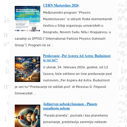
CERN Masterclass 2026
Međunarodni program “Physics
Masterclasses” iz oblasti fizike elementarnih
čestica u Srbiji organizuju univerziteti u
Beogradu, Novom Sadu, Nišu i Kragujevcu, u
saradnji sa IPPOG (“International Particle Physics Outreach
Group”). Program će se ...
Predavanje „Per Aspera Ad Astra: Budućnost
je već tu!“
U utorak, 24. februara 2026. godine, od 12
časova, biće održano on-line predavanje pod
naslovom:„Per Aspera Ad Astra: Budućnost
je već tu!“Predavanje će održati prof. dr Miroslav D. Filipović
(Univerzitet ...
Jedinstven nebeski fenomen - Planete
paradiraju nebom
“Parada planeta”, poznata i kao planetarno
poravnanje, predstavlja zanimljiv nebeski