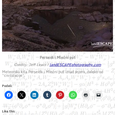
Perseidi i Mlečni put
Credits: Jeff Lewis /
landESCAPEphotography.com
Meteorska kiša Perseida i Mlečni put iznad jezera, daleko od
“civilizacije”.
Podeli:
Like this: