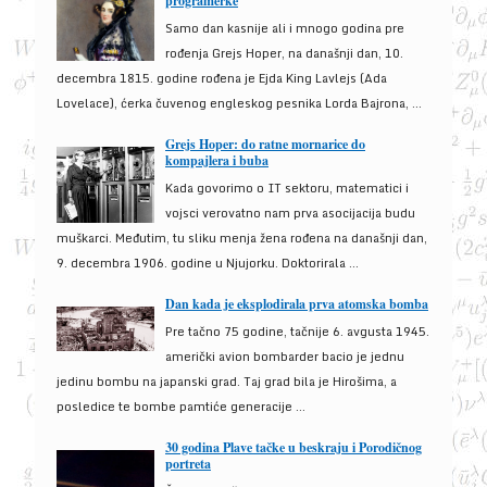
programerke
Samo dan kasnije ali i mnogo godina pre
rođenja Grejs Hoper, na današnji dan, 10.
decembra 1815. godine rođena je Ejda King Lavlejs (Ada
Lovelace), ćerka čuvenog engleskog pesnika Lorda Bajrona, ...
Grejs Hoper: do ratne mornarice do
kompajlera i buba
Kada govorimo o IT sektoru, matematici i
vojsci verovatno nam prva asocijacija budu
muškarci. Međutim, tu sliku menja žena rođena na današnji dan,
9. decembra 1906. godine u Njujorku. Doktorirala ...
Dan kada je eksplodirala prva atomska bomba
Pre tačno 75 godine, tačnije 6. avgusta 1945.
američki avion bombarder bacio je jednu
jedinu bombu na japanski grad. Taj grad bila je Hirošima, a
posledice te bombe pamtiće generacije ...
30 godina Plave tačke u beskraju i Porodičnog
portreta