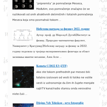
“pripremila” je pomračenje Meseca,
Međutim, ovo pomračenje značajno će se
razlikovati od onih atraktivnih delimičnih i totalnih pomračenja
Meseca koja smo posmatrali tokom ...
Нобелова награда за физику 2022. године
Аутор: проф. др Мирољуб Дугић(Институт за
физику, Природно-математички факултет,
Универзитет у Крагујевцу)Нобелову награду за физику за 2022.
годину поделила су тројица експерименталних физичара за област
заснивања квантне механике, Ален Аспе ...
Kometa C/2022 E3 (ZTF)
Ako ste tokom prethodnih par meseci bili
totalno izolovani od vesti ili toliko ne volite
vesti iz astronomije da čim ih čujete menjate
sajt/TV kanal/radio stanicu onda verovatno
niste čuli ...
Džejms Veb Teleskop - prve fotografije