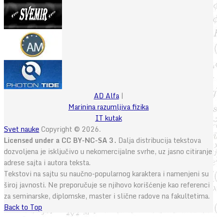
AD Alfa
|
Marinina razumljiva fizika
IT kutak
Svet nauke
Copyright © 2026.
Licensed under a CC BY-NC-SA 3.
Dalja distribucija tekstova
dozvoljena je isključivo u nekomercijalne svrhe, uz jasno citiranje
adrese sajta i autora teksta.
Tekstovi na sajtu su naučno-popularnog karaktera i namenjeni su
široj javnosti. Ne preporučuje se njihovo korišćenje kao referenci
za seminarske, diplomske, master i slične radove na fakultetima.
Back to Top