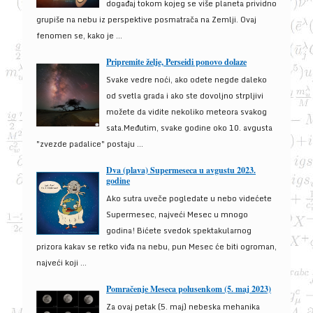
događaj tokom kojeg se više planeta prividno
grupiše na nebu iz perspektive posmatrača na Zemlji. Ovaj
fenomen se, kako je ...
Pripremite želje, Perseidi ponovo dolaze
Svake vedre noći, ako odete negde daleko
od svetla grada i ako ste dovoljno strpljivi
možete da vidite nekoliko meteora svakog
sata.Međutim, svake godine oko 10. avgusta
"zvezde padalice" postaju ...
Dva (plava) Supermeseca u avgustu 2023.
godine
Ako sutra uveče pogledate u nebo videćete
Supermesec, najveći Mesec u mnogo
godina! Bićete svedok spektakularnog
prizora kakav se retko viđa na nebu, pun Mesec će biti ogroman,
najveći koji ...
Pomračenje Meseca polusenkom (5. maj 2023)
Za ovaj petak (5. maj) nebeska mehanika