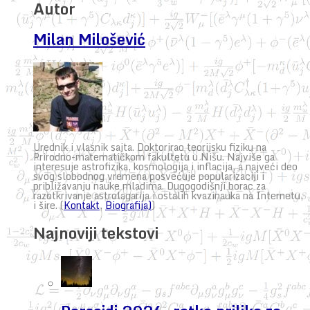
Autor
Milan Milošević
Urednik i vlasnik sajta. Doktorirao teorijsku fiziku na
Prirodno-matematičkom fakultetu u Nišu. Najviše ga
interesuje astrofizika, kosmologija i inflacija, a najveći deo
svog slobodnog vremena posvećuje popularizaciji i
približavanju nauke mladima. Dugogodišnji borac za
razotkrivanje astrolagarija i ostalih kvazinauka na Internetu,
i šire. (
Kontakt
,
Biografija)
)
Najnoviji tekstovi