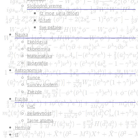
Slobodno vreme
Iz mog ugla (blog)
Citati
Sve ostalo
Nauka
Ekologija
Ekonomija
Matematika
Biografije
Astronomija
Sunce
Sunčev sistem
Zvezde
Fizika
LHC
Relativnost
Tajne atoma
Hemija
IT