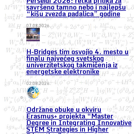
Perseidi 2026: retka prilika za
savršeno tamno nebo i najlepšu
“kišu zvezda padalica” godine
07.08.2026.
H-Bridges tim osvojio 4. mesto u
finalu najvećeg svetskog
univerzitetskog takmičenja iz
energetske elektronike
02.08.2026.
Održane obuke u okviru
Erasmus+ projekta “Master
Degree in Integrating Innovative
STEM Strategies in Higher