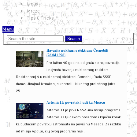
Linux
Mreze
Tips & Tricks
Menu
Havarija nuklearne elektrane Černobilj
(26.04.1996)
Pre tačno 40 godina odigrala se najpoznatija
i najveća havarija nuklearnog reaktora.
Reaktor broj 4 u nuklearnoj elektrani Černobilj (tada SSSR,
danas Ukrajna) izmakao je kontroli...Niko tog prolećnog jutra
25. ...
Artemis II: povratak ljudi ka Mesecu
Artemis II je prva NASA-ina misija programa
Artemis sa ljudskom posadom i ključni korak
ka budućem povratku astronauta na površinu Meseca. Za razliku
od misija Apollo, cilj ovog programa nije ...