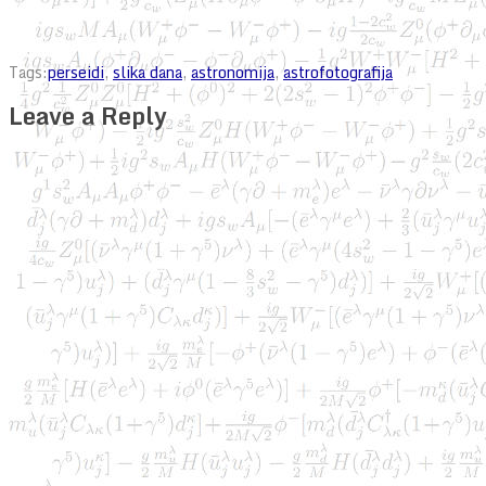
Tags:
perseidi
,
slika dana
,
astronomija
,
astrofotografija
Leave a Reply