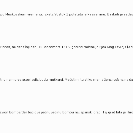
 po Moskovskom vremenu, raketa Vostok 1 poletela je ka svemiru. U raketi je sedeo J
 Hoper, na današnji dan, 10. decembra 1815. godine rođena je Ejda King Lavlejs (Ad
tno nam prva asocijacija budu muškarci. Međutim, tu sliku menja žena rođena na dan
 avion bombarder bacio je jednu jedinu bombu na japanski grad. Taj grad bila je Hir