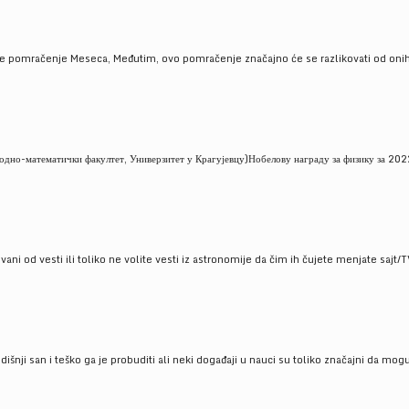
je pomračenje Meseca, Međutim, ovo pomračenje značajno će se razlikovati od onih
но-математички факултет, Универзитет у Крагујевцу)Нобелову награду за физику за 2022
ni od vesti ili toliko ne volite vesti iz astronomije da čim ih čujete menjate sajt/T
godišnji san i teško ga je probuditi ali neki događaji u nauci su toliko značajni da mo