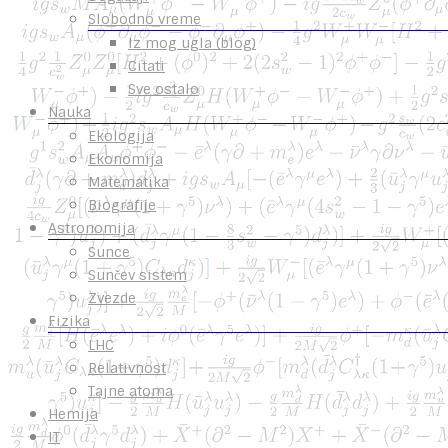
Slobodno vreme
Iz mog ugla (blog)
Citati
Sve ostalo
Nauka
Ekologija
Ekonomija
Matematika
Biografije
Astronomija
Sunce
Sunčev sistem
Zvezde
Fizika
LHC
Relativnost
Tajne atoma
Hemija
IT