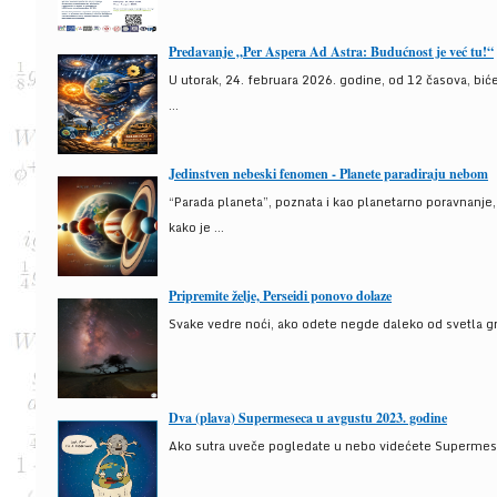
Predavanje „Per Aspera Ad Astra: Budućnost je već tu!“
U utorak, 24. februara 2026. godine, od 12 časova, bić
...
Jedinstven nebeski fenomen - Planete paradiraju nebom
“Parada planeta”, poznata i kao planetarno poravnanje
kako je ...
Pripremite želje, Perseidi ponovo dolaze
Svake vedre noći, ako odete negde daleko od svetla gra
Dva (plava) Supermeseca u avgustu 2023. godine
Ako sutra uveče pogledate u nebo videćete Supermesec,