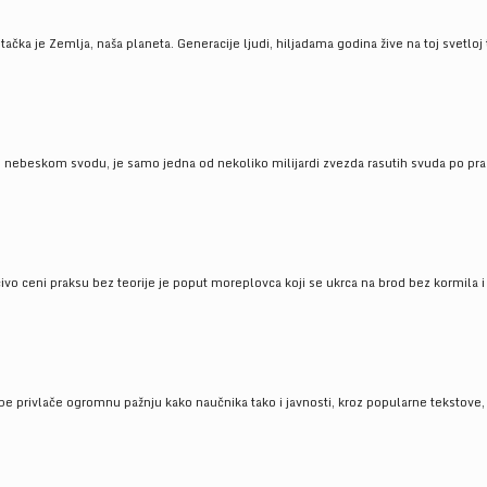
ačka je Zemlja, naša planeta. Generacije ljudi, hiljadama godina žive na toj svetloj t
om nebeskom svodu, je samo jedna od nekoliko milijardi zvezda rasutih svuda po pra
čivo ceni praksu bez teorije je poput moreplovca koji se ukrca na brod bez kormila i 
pe privlače ogromnu pažnju kako naučnika tako i javnosti, kroz popularne tekstove, r