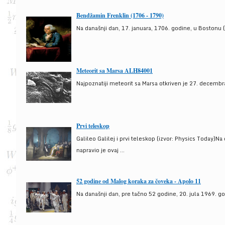
Bendžamin Frenklin (1706 - 1790)
Na današnji dan, 17. januara, 1706. godine, u Bostonu (
Meteorit sa Marsa ALH84001
Najpoznatiji meteorit sa Marsa otkriven je 27. decembra
Prvi teleskop
Galileo Galilej i prvi teleskop (izvor: Physics Today)N
napravio je ovaj ...
52 godine od Malog koraka za čoveka - Apolo 11
Na današnji dan, pre tačno 52 godine, 20. jula 1969. g