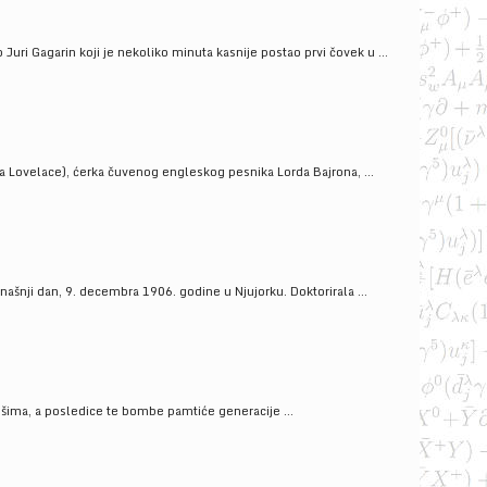
uri Gagarin koji je nekoliko minuta kasnije postao prvi čovek u ...
a Lovelace), ćerka čuvenog engleskog pesnika Lorda Bajrona, ...
ašnji dan, 9. decembra 1906. godine u Njujorku. Doktorirala ...
ošima, a posledice te bombe pamtiće generacije ...