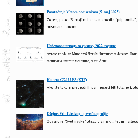
Pomračenje Meseca polusenkom (5. maj 2023)
Za ovaj petak (5. maj) nebeska mehanika “pripremila” 
posmatrali tokom ...
Нобелова награда за физику 2022. године
Аутор: проф. др Мирољуб Дугић(Институт за физику, Природ
заснивања квантне механике, Ален Аспе ...
Kometa C/2022 E3 (ZTF)
Ako ste tokom prethodnih par meseci bili totalno izolova
Džejms Veb Teleskop - prve fotografije
Odavno je "Svet nauke" otišao u zimski... letnji... više