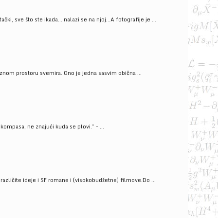
ački, sve što ste ikada… nalazi se na njoj…A fotografije je ...
znom prostoru svemira. Ono je jedna sasvim obična ...
kompasa, ne znajući kuda se plovi.” - ...
azličite ideje i SF romane i (visokobudžetne) filmove.Do ...