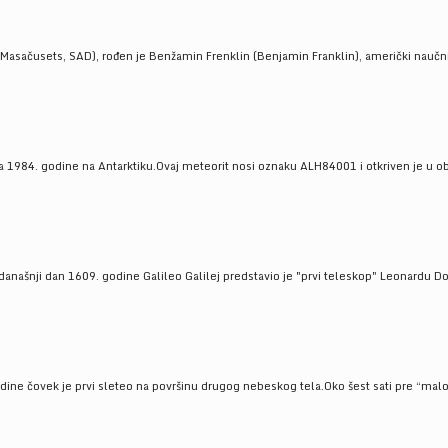
Masačusets, SAD), rođen je Benžamin Frenklin (Benjamin Franklin), američki naučnik 
 1984. godine na Antarktiku.Ovaj meteorit nosi oznaku ALH84001 i otkriven je u oblas
a današnji dan 1609. godine Galileo Galilej predstavio je "prvi teleskop" Leonardu D
odine čovek je prvi sleteo na površinu drugog nebeskog tela.Oko šest sati pre “malo