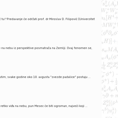
!“Predavanje će održati prof. dr Miroslav D. Filipović (Univerzitet
še na nebu iz perspektive posmatrača na Zemlji. Ovaj fenomen se,
tim, svake godine oko 10. avgusta "zvezde padalice" postaju ...
ko viđa na nebu, pun Mesec će biti ogroman, najveći koji ...