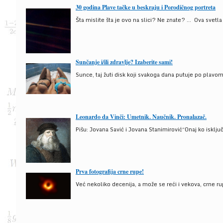
30 godina Plave tačke u beskraju i Porodičnog portreta
Šta mislite šta je ovo na slici? Ne znate? … Ova svetla t
Sunčanje i/ili zdravlje? Izaberite sami!
Sunce, taj žuti disk koji svakoga dana putuje po plav
Leonardo da Vinči: Umetnik. Naučnik. Pronalazač.
Pišu: Jovana Savić i Jovana Stanimirović“Onaj ko isklju
Prva fotografija crne rupe!
Već nekoliko decenija, a može se reći i vekova, crne ru