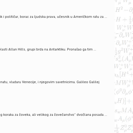
i političar, borac za ljudska prava, učesnik u Američkom ratu za ...
ti Allan Hills, grupi brda na Antarktiku. Pronašao ga tim ...
onatu, vladaru Venecije, i njegovim savetnicima. Galileo Galilej
g koraka za čoveka, ali velikog za čovečanstvo” dvočlana posada ...