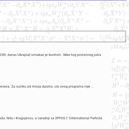
SSSR, danas Ukrajna) izmakao je kontroli...Niko tog prolećnog jutra
ca. Za razliku od misija Apollo, cilj ovog programa nije ...
u, Nišu i Kragujevcu, u saradnji sa IPPOG (“International Particle