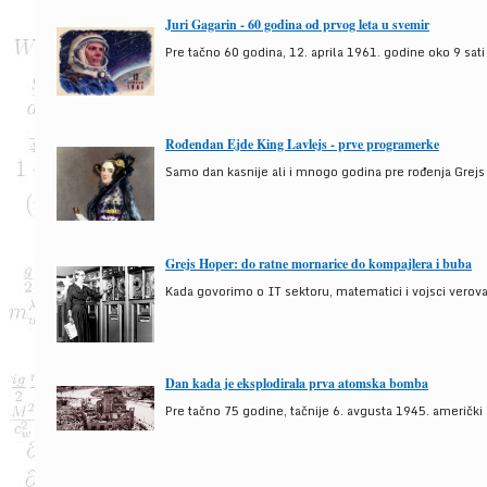
Juri Gagarin - 60 godina od prvog leta u svemir
Pre tačno 60 godina, 12. aprila 1961. godine oko 9 sati
Rođendan Ejde King Lavlejs - prve programerke
Samo dan kasnije ali i mnogo godina pre rođenja Grejs
Grejs Hoper: do ratne mornarice do kompajlera i buba
Kada govorimo o IT sektoru, matematici i vojsci verova
Dan kada je eksplodirala prva atomska bomba
Pre tačno 75 godine, tačnije 6. avgusta 1945. američki