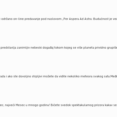
e održano on-line predavanje pod naslovom:„Per Aspera Ad Astra: Budućnost je već tu
, predstavlja zanimljiv nebeski događaj tokom kojeg se više planeta prividno grupi
da i ako ste dovoljno strpljivi možete da vidite nekoliko meteora svakog sata.Među
 najveći Mesec u mnogo godina! Bićete svedok spektakularnog prizora kakav se ret