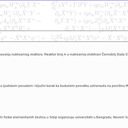
havarija nuklearnog reaktora. Reaktor broj 4 u nuklearnoj elektrani Černobilj (tada 
a ljudskom posadom i ključni korak ka budućem povratku astronauta na površinu Mese
 fizike elementarnih čestica u Srbiji organizuju univerziteti u Beogradu, Novom Sad