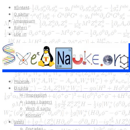
Kontakt
O sajtu
Impresum
Baneri
Log in
Početak
O sajtu
Impresum
Logo i baneri
Vesti o sajtu
Kontakt
Vesti
Događaji