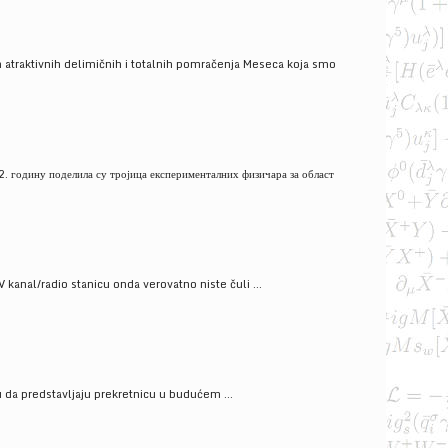
 atraktivnih delimičnih i totalnih pomračenja Meseca koja smo
. годину поделила су тројица експерименталних физичара за област
V kanal/radio stanicu onda verovatno niste čuli ...
gu da predstavljaju prekretnicu u budućem ...