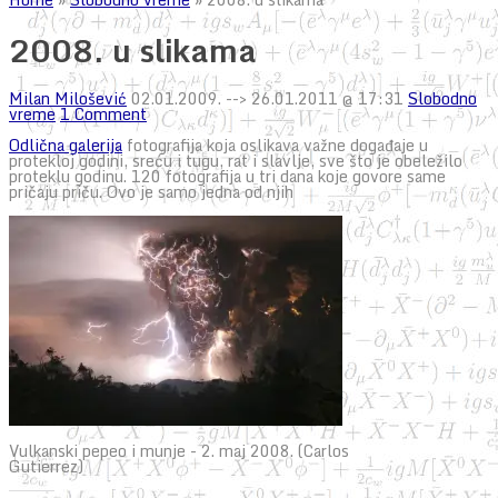
2008. u slikama
Milan Milošević
02.01.2009.
--> 26.01.2011 @ 17:31
Slobodno
vreme
1 Comment
Odlična galerija
fotografija koja oslikava važne događaje u
protekloj godini, sreću i tugu, rat i slavlje, sve što je obeležilo
proteklu godinu. 120 fotografija u tri dana koje govore same
pričaju priču. Ovo je samo jedna od njih
Vulkanski pepeo i munje - 2. maj 2008. (Carlos
Gutierrez)