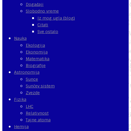
Događaji
Slobodno vreme
Iz mog ugla (blog)
Citati
Sve ostalo
Nauka
Ekologija
Ekonomija
Matematika
Biografije
Astronomija
Sunce
Sunčev sistem
Zvezde
Fizika
LHC
Relativnost
Tajne atoma
Hemija