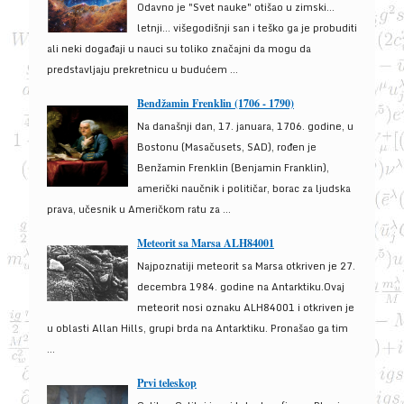
Odavno je "Svet nauke" otišao u zimski...
letnji... višegodišnji san i teško ga je probuditi
ali neki događaji u nauci su toliko značajni da mogu da
predstavljaju prekretnicu u budućem ...
Bendžamin Frenklin (1706 - 1790)
Na današnji dan, 17. januara, 1706. godine, u
Bostonu (Masačusets, SAD), rođen je
Benžamin Frenklin (Benjamin Franklin),
američki naučnik i političar, borac za ljudska
prava, učesnik u Američkom ratu za ...
Meteorit sa Marsa ALH84001
Najpoznatiji meteorit sa Marsa otkriven je 27.
decembra 1984. godine na Antarktiku.Ovaj
meteorit nosi oznaku ALH84001 i otkriven je
u oblasti Allan Hills, grupi brda na Antarktiku. Pronašao ga tim
...
Prvi teleskop