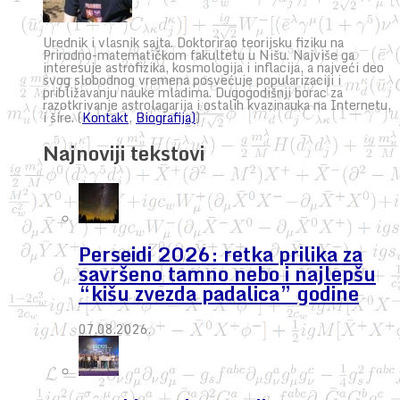
Urednik i vlasnik sajta. Doktorirao teorijsku fiziku na
Prirodno-matematičkom fakultetu u Nišu. Najviše ga
interesuje astrofizika, kosmologija i inflacija, a najveći deo
svog slobodnog vremena posvećuje popularizaciji i
približavanju nauke mladima. Dugogodišnji borac za
razotkrivanje astrolagarija i ostalih kvazinauka na Internetu,
i šire. (
Kontakt
,
Biografija)
)
Najnoviji tekstovi
Perseidi 2026: retka prilika za
savršeno tamno nebo i najlepšu
“kišu zvezda padalica” godine
07.08.2026.