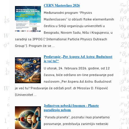
CERN Masterclass 2026
Međunarodni program “Physics
Masterclasses” iz oblasti fizike elementarnih
čestica u Srbiji organizuju univerziteti u
Beogradu, Novom Sadu, Nišu i Kragujevcu, u
saradnji sa IPPOG (“International Particle Physics Outreach
Group”). Program će se ...
Predavanje „Per Aspera Ad Astra: Budućnost
je već tu!“
U utorak, 24. februara 2026. godine, od 12
časova, biće održano on-line predavanje pod
naslovom:„Per Aspera Ad Astra: Budućnost
je već tu!“Predavanje će održati prof. dr Miroslav D. Filipović
(Univerzitet ...
Jedinstven nebeski fenomen - Planete
paradiraju nebom
“Parada planeta”, poznata i kao planetarno
poravnanje, predstavlja zanimljiv nebeski