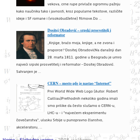
vekova, crne rupe privlače ogromnu pažnju
kako naučnika tako i javnosti, kroz popularne tekstove, različite
ideje i SF romane i (visokobudžetne) filmove.Do ...
Dositej Obradović – srpski prosvetitelj i
reformator
„Knjige, braćo moja, knjige, a ne zvona i
praporce!“Dositej ObradovićNa današnji dan
28. marta 1811. godine u Beogradu je umro
najveći srpski prosvetitelj i reformator – Dositej Obradović.
Sahranjen je ...
CERN – mesto gde je nastao “Internet”
Prvi World Wide Web Logo (Autor: Robert
Cailliau)Prethodnih nekoliko godina imali
smo prilike da često slušamo o CERN-u,
LHC-u - i "najvećem eksperimentu
čovečanstva", ulasku Srbije u punopravno članstvo,
akceleratoru, ...
Home
»
Slobodno vreme
»
2008. u slikama