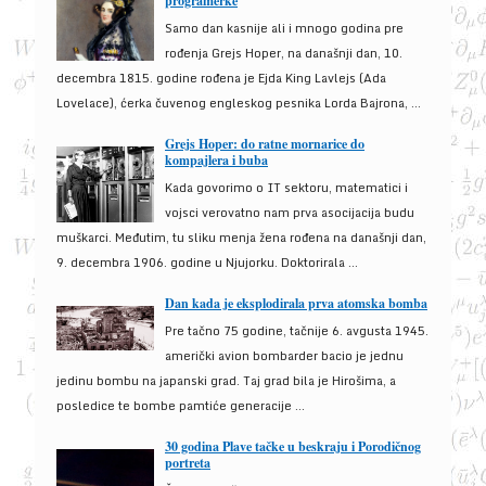
programerke
Samo dan kasnije ali i mnogo godina pre
rođenja Grejs Hoper, na današnji dan, 10.
decembra 1815. godine rođena je Ejda King Lavlejs (Ada
Lovelace), ćerka čuvenog engleskog pesnika Lorda Bajrona, ...
Grejs Hoper: do ratne mornarice do
kompajlera i buba
Kada govorimo o IT sektoru, matematici i
vojsci verovatno nam prva asocijacija budu
muškarci. Međutim, tu sliku menja žena rođena na današnji dan,
9. decembra 1906. godine u Njujorku. Doktorirala ...
Dan kada je eksplodirala prva atomska bomba
Pre tačno 75 godine, tačnije 6. avgusta 1945.
američki avion bombarder bacio je jednu
jedinu bombu na japanski grad. Taj grad bila je Hirošima, a
posledice te bombe pamtiće generacije ...
30 godina Plave tačke u beskraju i Porodičnog
portreta