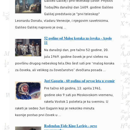
Galileo Galilej i prvi teleskop (izvor: Physics
Today)Na današnji dan 1609. godine Galileo
Galilej predstavio je "prvi teleskop"
Leonardu Donatu, vladaru Venecije, i njegovim savetnicima.
Galileo Galilej napravio je ovaj ...
52 godine od Malog koraka za čoveka - Apolo
11
Na današnji dan, pre tačno 52 godine, 20.
jula 1969. godine čovek je prvi sleteo na
površinu drugog nebeskog tela.Oko šest sati pre “malog koraka
za čoveka, ali velikog za čovečanstvo” dvočlana posada ...
Juri Gagarin - 60 godina od prvog leta u svemir
Pre tačno 60 godina, 12. aprila 1961.
godine oko 9 sati po Moskovskom vremenu,
raketa Vostok 1 poletela je ka svemiru. U
raketi je sedeo Juri Gagarin koji je nekoliko minuta
kasnije postao prvi čovek u ...
Rođendan Ejde King Lavlejs - prve