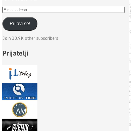
E-
mail
adresa
Prijavi se!
Join 10.9K other subscribers
Prijatelji