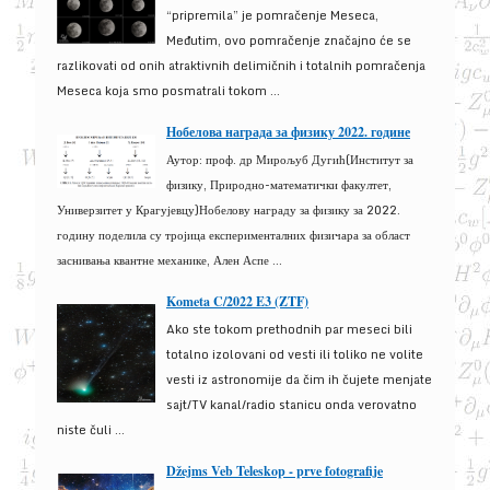
“pripremila” je pomračenje Meseca,
Međutim, ovo pomračenje značajno će se
razlikovati od onih atraktivnih delimičnih i totalnih pomračenja
Meseca koja smo posmatrali tokom ...
Нобелова награда за физику 2022. године
Аутор: проф. др Мирољуб Дугић(Институт за
физику, Природно-математички факултет,
Универзитет у Крагујевцу)Нобелову награду за физику за 2022.
годину поделила су тројица експерименталних физичара за област
заснивања квантне механике, Ален Аспе ...
Kometa C/2022 E3 (ZTF)
Ako ste tokom prethodnih par meseci bili
totalno izolovani od vesti ili toliko ne volite
vesti iz astronomije da čim ih čujete menjate
sajt/TV kanal/radio stanicu onda verovatno
niste čuli ...
Džejms Veb Teleskop - prve fotografije