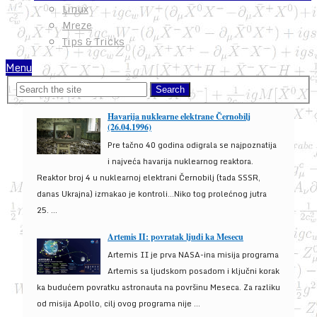
Linux
Mreze
Tips & Tricks
Menu
Havarija nuklearne elektrane Černobilj
(26.04.1996)
Pre tačno 40 godina odigrala se najpoznatija
i najveća havarija nuklearnog reaktora.
Reaktor broj 4 u nuklearnoj elektrani Černobilj (tada SSSR,
danas Ukrajna) izmakao je kontroli...Niko tog prolećnog jutra
25. ...
Artemis II: povratak ljudi ka Mesecu
Artemis II je prva NASA-ina misija programa
Artemis sa ljudskom posadom i ključni korak
ka budućem povratku astronauta na površinu Meseca. Za razliku
od misija Apollo, cilj ovog programa nije ...