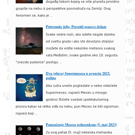
događaj tokom kojeg se više planeta prividno
grupiše na nebu iz perspektive posmatrača na Zemlji. Ovaj
fenomen se, kako je ...
Pripremite želje, Perseidi ponovo dolaze
Svake vedre noći, ako odete negde daleko
od svetla grada i ako ste dovoljno strpljivi
možete da vidite nekoliko meteora svakog
sata.Međutim, svake godine oko 10. avgusta
"zvezde padalice" postaju ...
Dva (plava) Supermeseca u avgustu 2023.
godine
Ako sutra uveče pogledate u nebo videćete
Supermesec, najveći Mesec u mnogo
godina! Bićete svedok spektakularnog
prizora kakav se retko viđa na nebu, pun Mesec će biti ogroman,
najveći koji ...
Pomračenje Meseca polusenkom (5. maj 2023)
Za ovaj petak (5. maj) nebeska mehanika