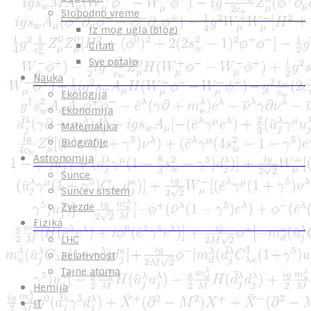
Slobodno vreme
Iz mog ugla (blog)
Citati
Sve ostalo
Nauka
Ekologija
Ekonomija
Matematika
Biografije
Astronomija
Sunce
Sunčev sistem
Zvezde
Fizika
LHC
Relativnost
Tajne atoma
Hemija
IT