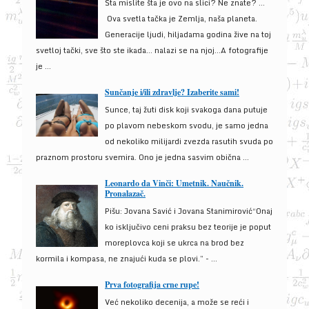
Šta mislite šta je ovo na slici? Ne znate? …
Ova svetla tačka je Zemlja, naša planeta.
Generacije ljudi, hiljadama godina žive na toj
svetloj tački, sve što ste ikada… nalazi se na njoj…A fotografije
je ...
Sunčanje i/ili zdravlje? Izaberite sami!
Sunce, taj žuti disk koji svakoga dana putuje
po plavom nebeskom svodu, je samo jedna
od nekoliko milijardi zvezda rasutih svuda po
praznom prostoru svemira. Ono je jedna sasvim obična ...
Leonardo da Vinči: Umetnik. Naučnik.
Pronalazač.
Pišu: Jovana Savić i Jovana Stanimirović“Onaj
ko isključivo ceni praksu bez teorije je poput
moreplovca koji se ukrca na brod bez
kormila i kompasa, ne znajući kuda se plovi.” - ...
Prva fotografija crne rupe!
Već nekoliko decenija, a može se reći i