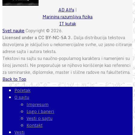
AD Alfa
|
Marinina razumljiva fizika
IT kutak
Svet nauke
Copyright © 2026.
Licensed under a CC BY-NC-SA 3.
Dalja distribucija tekstova
dozvoljena je isključivo u nekomercijalne svrhe, uz jasno citiranje
adrese sajta i autora teksta.
Tekstovi na sajtu su naučno-popularnog karaktera i namenjeni su
široj javnosti. Ne preporučuje se njihovo korišćenje kao referenci
za seminarske, diplomske, master i slične radove na fakultetima.
Back to Top
Početak
O sajtu
Impresum
Logo i baneri
Vesti o sajtu
Kontakt
Vesti