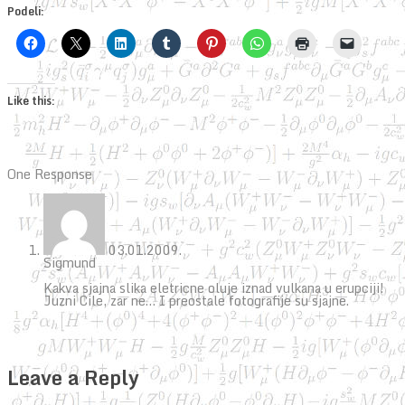
Podeli:
Like this:
One Response
03.01.2009.
Sigmund
Kakva sjajna slika eletricne oluje iznad vulkana u erupciji!
Juzni Cile, zar ne… I preostale fotografije su sjajne.
Leave a Reply