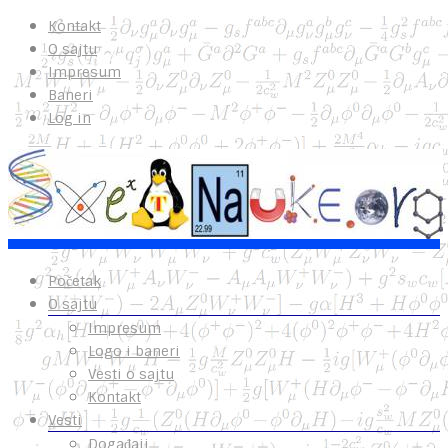
Kontakt
O sajtu
Impresum
Baneri
Log in
Početak
O sajtu
Impresum
Logo i baneri
Vesti o sajtu
Kontakt
Vesti
Događaji