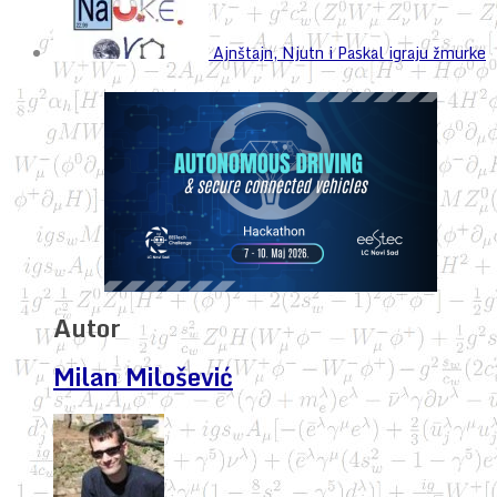
Ajnštajn, Njutn i Paskal igraju žmurke
Autor
Milan Milošević