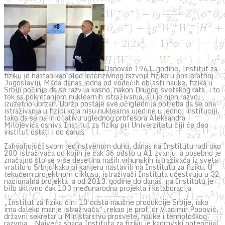
Osnovan 1961. godine, Institut za
fiziku je nastao kao plod intenzivnog razvoja fizike u posleratnoj
Jugoslaviji. Mada danas jedna od vodećih oblasti nauke, fizika u
Srbiji počinje da se razvija kasno, nakon Drugog svetskog rata, i to
tek sa pokretanjem nuklearnih istraživanja, ali je njen razvoj
izuzetno ubrzan. Ubrzo postaje sve očiglednija potreba da se ona
istraživanja u fizici koja nisu nuklearna ujedine u jednoj instituciji,
tako da se na inicijativu uglednog profesora Aleksandra
Milojevića osniva Institut za fiziku pri Univerzitetu čiji će deo
institut ostati i do danas.
Zahvaljujući svom jedinstvenom duhu, danas na Institutu radi oko
200 istraživača od kojih je čak 36 odsto u A1 zvanju, a posebno je
značajno što se više desetina naših vrhunskih istraživača iz sveta
vratilo u Srbiju kako bi karijeru nastavili na Institutu za fiziku. U
tekućem projektnom ciklusu, istraživači Instituta učestvuju u 32
nacionalna projekta, a od 2013. godine do danas, na Institutu je
bilo aktivno čak 103 međunarodna projekta i kolaboracija.
„Institut za fiziku čini 10 odsto naučne produkcije Srbije, iako
ima daleko manje istraživača“, rekao je prof. dr Vladimir Popović,
državni sekretar u Ministarstvu prosvete, nauke i tehnološkog
razvoja. „Najveća snaga Instituta za fiziku je kadrovski potencijal