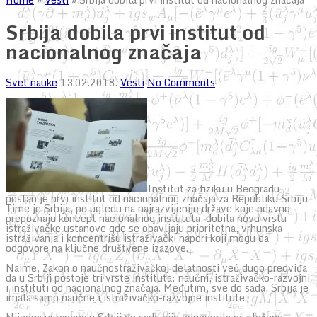
Srbija dobila prvi institut od
nacionalnog značaja
Svet nauke
13.02.2018.
Vesti
No Comments
Institut za fiziku u Beogradu
postao je prvi institut od nacionalnog značaja za Republiku Srbiju.
Time je Srbija, po ugledu na najrazvijenije države koje odavno
prepoznaju koncept nacionalnog instututa, dobila novu vrstu
istraživačke ustanove gde se obavljaju prioritetna, vrhunska
istraživanja i koncentrišu istraživački napori koji mogu da
odgovore na ključne društvene izazove.
Naime, Zakon o naučnostraživačkoj delatnosti već dugo predviđa
da u Srbiji postoje tri vrste instituta: naučni, istraživačko-razvojni
i instituti od nacionalnog značaja. Međutim, sve do sada, Srbija je
imala samo naučne i istraživačko-razvojne institute.