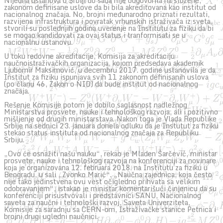
Nijedna ustanova u Srbiji do sada nije odgovorila na složene,
zakonom definisane uslove da bi bila akreditovana kao institut od
nacionalnog značaja. No, brojni međunarodno priznati rezultati,
razvijena infrastruktura i povratak vrhunskih istraživača iz sveta,
stvorili su poslednjih godina uverenje na Institutu za fiziku da bi
se mogao kandidovati za ovaj status i tranformisati se u
nacionalnu ustanovu.
U toku redovne akreditacije, Komisija za akreditaciju
naučnoistraživačkih organizacija, kojom predsedava akademik
Ljubomir Maksimović, u decembru 2017. godine ustanovila je da
Institut za fiziku ispunjava svih 11 zakonom definisanih uslova
(po članu 46, Zakon o NID) da bude institut od nacionalnog
značaja.
Rešenje Komisije potom je dobilo saglasnost nadležnog
Ministarstva prosvete, nauke i tehnološkog razvoja, ali i pozitivno
mišljenje od drugih ministarstava. Nakon toga je Vlada Republike
Srbije na sednici 23. januara donela odluku da je Instutut za fiziku
stekao status instituta od nacionalnog značaja za Republiku
Srbiju.
„Ovo će osnažiti našu nauku“, rekao je Mladen Šarčević, ministar
prosvete, nauke i tehnološkog razvoja na konferenciji za novinare
koja je organizovana 12. februara 2018. na Institutu za fiziku u
Beogradu, u sali „Zvonko Marić“. „Naučna zajednica, koja često
nije tako jedinstvena ovu vest očigledno prihvata sa velikim
odobravanjem“, istakao je ministar komentarišući činjenicu da su
konferenciji prisustvovali i predstavnici SANU, Nacionalnog
saveta za naučni i tehnološki razvoj, Saveta Univerziteta,
Komisije za saradnju sa CERN-om, Istraživačke stanice Petnica i
brojni drugi ugledni naučnici.