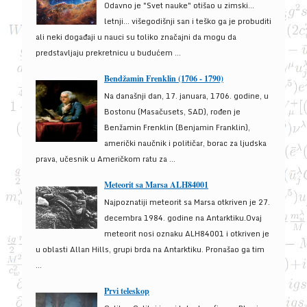
Odavno je "Svet nauke" otišao u zimski...
letnji... višegodišnji san i teško ga je probuditi
ali neki događaji u nauci su toliko značajni da mogu da
predstavljaju prekretnicu u budućem ...
Bendžamin Frenklin (1706 - 1790)
Na današnji dan, 17. januara, 1706. godine, u
Bostonu (Masačusets, SAD), rođen je
Benžamin Frenklin (Benjamin Franklin),
američki naučnik i političar, borac za ljudska
prava, učesnik u Američkom ratu za ...
Meteorit sa Marsa ALH84001
Najpoznatiji meteorit sa Marsa otkriven je 27.
decembra 1984. godine na Antarktiku.Ovaj
meteorit nosi oznaku ALH84001 i otkriven je
u oblasti Allan Hills, grupi brda na Antarktiku. Pronašao ga tim
...
Prvi teleskop