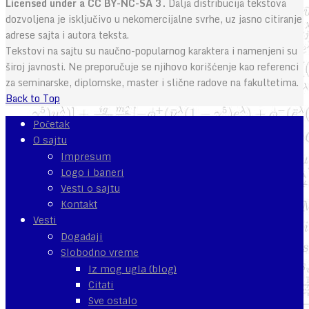
Licensed under a CC BY-NC-SA 3.
Dalja distribucija tekstova
dozvoljena je isključivo u nekomercijalne svrhe, uz jasno citiranje
adrese sajta i autora teksta.
Tekstovi na sajtu su naučno-popularnog karaktera i namenjeni su
široj javnosti. Ne preporučuje se njihovo korišćenje kao referenci
za seminarske, diplomske, master i slične radove na fakultetima.
Back to Top
Početak
O sajtu
Impresum
Logo i baneri
Vesti o sajtu
Kontakt
Vesti
Događaji
Slobodno vreme
Iz mog ugla (blog)
Citati
Sve ostalo