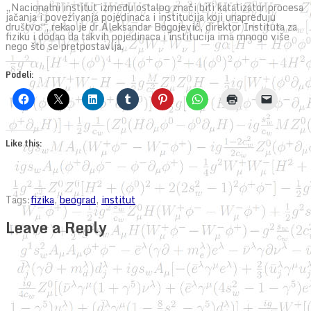
„Nacionalni institut između ostalog znači biti katalizator procesa
jačanja i povezivanja pojedinaca i institucija koji unapređuju
društvo“, rekao je dr Aleksandar Bogojević, direktor Instituta za
fiziku i dodao da takvih pojedinaca i institucija ima mnogo više
nego što se pretpostavlja.
Podeli:
Like this:
Tags:
fizika
,
beograd
,
institut
Leave a Reply