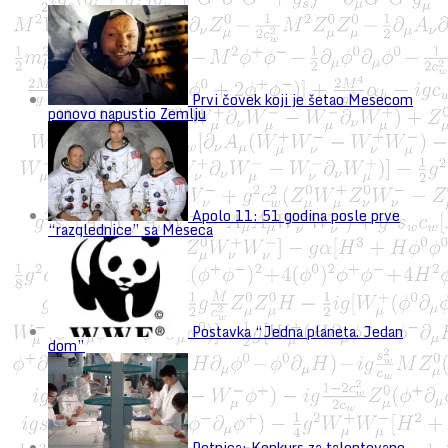
Prvi čovek koji je šetao Mesecom
ponovo napustio Zemlju
Apolo 11: 51 godina posle prve
“razglednice” sa Meseca
Postavka “Jedna planeta. Jedan
dom”
Petnica: Konkurs za talentovane