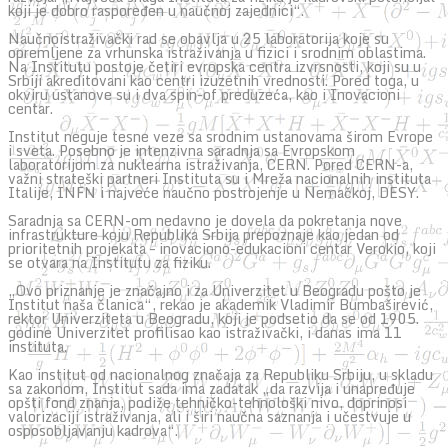
koji je dobro raspoređen u naučnoj zajednici“.
Naučnoistraživački rad se obavlja u 25 laboratorija koje su
opremljene za vrhunska istraživanja u fizici i srodnim oblastima.
Na Institutu postoje četiri evropska centra izvrsnosti, koji su u
Srbiji akreditovani kao centri izuzetnih vrednosti. Pored toga, u
okviru ustanove su i dva spin-of preduzeća, kao i Inovacioni
centar.
Institut neguje tesne veze sa srodnim ustanovama širom Evrope
i sveta. Posebno je intenzivna saradnja sa Evropskom
laboratorijom za nuklearna istraživanja, CERN. Pored CERN-a,
važni strateški partneri Instituta su i Mreža nacionalnih instituta
Italije, INFN i najveće naučno postrojenje u Nemačkoj, DESY.
Saradnja sa CERN-om nedavno je dovela da pokretanja nove
infrastrukture koju Republika Srbija prepoznaje kao jedan od
prioritetnih projekata – inovaciono-edukacioni centar Verokio, koji
se otvara na Institutu za fiziku.
„Ovo priznanje je značajno i za Univerzitet u Beogradu pošto je
Institut naša članica“, rekao je akademik Vladimir Bumbaširević,
rektor Univerziteta u Beogradu, koji je podsetio da se od 1905.
godine Univerzitet profilisao kao istraživački, i danas ima 11
instituta.
Kao institut od nacionalnog značaja za Republiku Srbiju, u skladu
sa zakonom, Institut sada ima zadatak „da razvija i unapređuje
opšti fond znanja, podiže tehničko-tehnološki nivo, doprinosi
valorizaciji istraživanja, ali i širi naučna saznanja i učestvuje u
osposobljavanju kadrova“.