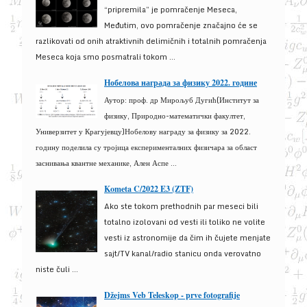
“pripremila” je pomračenje Meseca,
Međutim, ovo pomračenje značajno će se
razlikovati od onih atraktivnih delimičnih i totalnih pomračenja
Meseca koja smo posmatrali tokom ...
Нобелова награда за физику 2022. године
Аутор: проф. др Мирољуб Дугић(Институт за
физику, Природно-математички факултет,
Универзитет у Крагујевцу)Нобелову награду за физику за 2022.
годину поделила су тројица експерименталних физичара за област
заснивања квантне механике, Ален Аспе ...
Kometa C/2022 E3 (ZTF)
Ako ste tokom prethodnih par meseci bili
totalno izolovani od vesti ili toliko ne volite
vesti iz astronomije da čim ih čujete menjate
sajt/TV kanal/radio stanicu onda verovatno
niste čuli ...
Džejms Veb Teleskop - prve fotografije