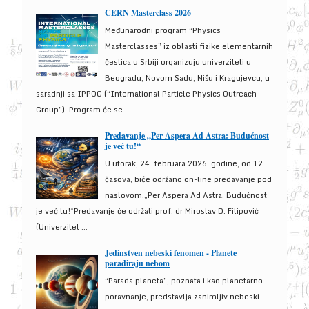
CERN Masterclass 2026
Međunarodni program “Physics
Masterclasses” iz oblasti fizike elementarnih
čestica u Srbiji organizuju univerziteti u
Beogradu, Novom Sadu, Nišu i Kragujevcu, u
saradnji sa IPPOG (“International Particle Physics Outreach
Group”). Program će se ...
Predavanje „Per Aspera Ad Astra: Budućnost
je već tu!“
U utorak, 24. februara 2026. godine, od 12
časova, biće održano on-line predavanje pod
naslovom:„Per Aspera Ad Astra: Budućnost
je već tu!“Predavanje će održati prof. dr Miroslav D. Filipović
(Univerzitet ...
Jedinstven nebeski fenomen - Planete
paradiraju nebom
“Parada planeta”, poznata i kao planetarno
poravnanje, predstavlja zanimljiv nebeski