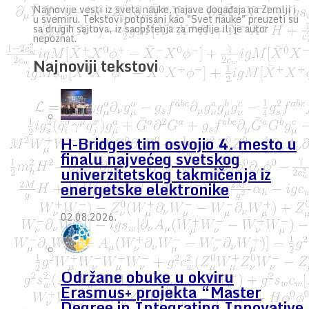
Najnovije vesti iz sveta nauke, najave događaja na Zemlji i
u svemiru. Tekstovi potpisani kao "Svet nauke" preuzeti su
sa drugih sajtova, iz saopštenja za medije ili je autor
nepoznat.
Najnoviji tekstovi
H-Bridges tim osvojio 4. mesto u
finalu najvećeg svetskog
univerzitetskog takmičenja iz
energetske elektronike
02.08.2026.
Održane obuke u okviru
Erasmus+ projekta “Master
Degree in Integrating Innovative