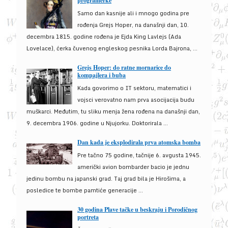
programerke
Samo dan kasnije ali i mnogo godina pre
rođenja Grejs Hoper, na današnji dan, 10.
decembra 1815. godine rođena je Ejda King Lavlejs (Ada
Lovelace), ćerka čuvenog engleskog pesnika Lorda Bajrona, ...
Grejs Hoper: do ratne mornarice do
kompajlera i buba
Kada govorimo o IT sektoru, matematici i
vojsci verovatno nam prva asocijacija budu
muškarci. Međutim, tu sliku menja žena rođena na današnji dan,
9. decembra 1906. godine u Njujorku. Doktorirala ...
Dan kada je eksplodirala prva atomska bomba
Pre tačno 75 godine, tačnije 6. avgusta 1945.
američki avion bombarder bacio je jednu
jedinu bombu na japanski grad. Taj grad bila je Hirošima, a
posledice te bombe pamtiće generacije ...
30 godina Plave tačke u beskraju i Porodičnog
portreta