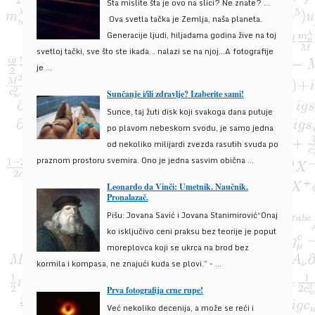
Šta mislite šta je ovo na slici? Ne znate? …
Ova svetla tačka je Zemlja, naša planeta.
Generacije ljudi, hiljadama godina žive na toj
svetloj tački, sve što ste ikada… nalazi se na njoj…A fotografije
je ...
Sunčanje i/ili zdravlje? Izaberite sami!
Sunce, taj žuti disk koji svakoga dana putuje
po plavom nebeskom svodu, je samo jedna
od nekoliko milijardi zvezda rasutih svuda po
praznom prostoru svemira. Ono je jedna sasvim obična ...
Leonardo da Vinči: Umetnik. Naučnik.
Pronalazač.
Pišu: Jovana Savić i Jovana Stanimirović“Onaj
ko isključivo ceni praksu bez teorije je poput
moreplovca koji se ukrca na brod bez
kormila i kompasa, ne znajući kuda se plovi.” - ...
Prva fotografija crne rupe!
Već nekoliko decenija, a može se reći i