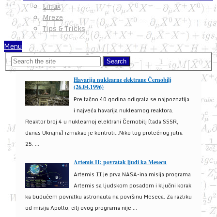
Linux
Mreze
Tips & Tricks
Menu
Havarija nuklearne elektrane Černobilj
(26.04.1996)
Pre tačno 40 godina odigrala se najpoznatija
i najveća havarija nuklearnog reaktora.
Reaktor broj 4 u nuklearnoj elektrani Černobilj (tada SSSR,
danas Ukrajna) izmakao je kontroli...Niko tog prolećnog jutra
25. ...
Artemis II: povratak ljudi ka Mesecu
Artemis II je prva NASA-ina misija programa
Artemis sa ljudskom posadom i ključni korak
ka budućem povratku astronauta na površinu Meseca. Za razliku
od misija Apollo, cilj ovog programa nije ...