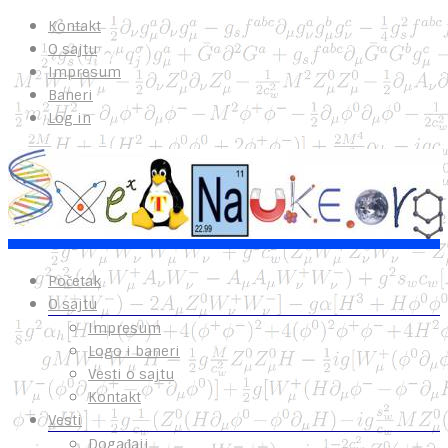
Kontakt
O sajtu
Impresum
Baneri
Log in
Početak
O sajtu
Impresum
Logo i baneri
Vesti o sajtu
Kontakt
Vesti
Događaji