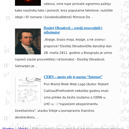
vekova, crne rupe privlače ogromnu pažnju
kako naučnika tako i javnosti, kroz popularne tekstove, različite
ideje i SF romane i (visokobudžetne) filmove.Do ...
Dositej Obradović – srpski prosvetitelj i
reformator
„Knjige, braćo moja, knjige, a ne zvona i
praporce!“Dositej ObradovićNa današnji dan
28. marta 1811. godine u Beogradu je umro
najveći srpski prosvetitelj i reformator – Dositej Obradović.
Sahranjen je ...
CERN – mesto gde je nastao “Internet”
Prvi World Wide Web Logo (Autor: Robert
Cailliau)Prethodnih nekoliko godina imali
smo prilike da često slušamo o CERN-u,
LHC-u - i "najvećem eksperimentu
čovečanstva", ulasku Srbije u punopravno članstvo,
akceleratoru, ...
Home
»
Vesti
»
Srbija dobila prvi institut od nacionalnog značaja