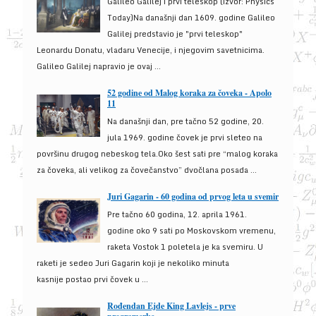
Galileo Galilej i prvi teleskop (izvor: Physics
Today)Na današnji dan 1609. godine Galileo
Galilej predstavio je "prvi teleskop"
Leonardu Donatu, vladaru Venecije, i njegovim savetnicima.
Galileo Galilej napravio je ovaj ...
52 godine od Malog koraka za čoveka - Apolo
11
Na današnji dan, pre tačno 52 godine, 20.
jula 1969. godine čovek je prvi sleteo na
površinu drugog nebeskog tela.Oko šest sati pre “malog koraka
za čoveka, ali velikog za čovečanstvo” dvočlana posada ...
Juri Gagarin - 60 godina od prvog leta u svemir
Pre tačno 60 godina, 12. aprila 1961.
godine oko 9 sati po Moskovskom vremenu,
raketa Vostok 1 poletela je ka svemiru. U
raketi je sedeo Juri Gagarin koji je nekoliko minuta
kasnije postao prvi čovek u ...
Rođendan Ejde King Lavlejs - prve