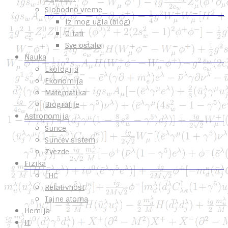
Slobodno vreme
Iz mog ugla (blog)
Citati
Sve ostalo
Nauka
Ekologija
Ekonomija
Matematika
Biografije
Astronomija
Sunce
Sunčev sistem
Zvezde
Fizika
LHC
Relativnost
Tajne atoma
Hemija
IT