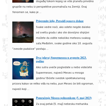
događaj tokom kojeg se više planeta prividno
grupiše na nebu iz perspektive posmatrača na Zemlji. Ovaj
fenomen se, kako je ...
Pripremite želje, Perseidi ponovo dolaze
Svake vedre noći, ako odete negde daleko
od svetla grada i ako ste dovoljno strpljivi
možete da vidite nekoliko meteora svakog
sata.Međutim, svake godine oko 10. avgusta
"zvezde padalice" postaju ...
Dva (plava) Supermeseca u avgustu 2023.
godine
Ako sutra uveče pogledate u nebo videćete
Supermesec, najveći Mesec u mnogo
godina! Bićete svedok spektakularnog
prizora kakav se retko viđa na nebu, pun Mesec će biti ogroman,
najveći koji ...
Pomračenje Meseca polusenkom (5. maj 2023)
Za ovaj petak (5. maj) nebeska mehanika