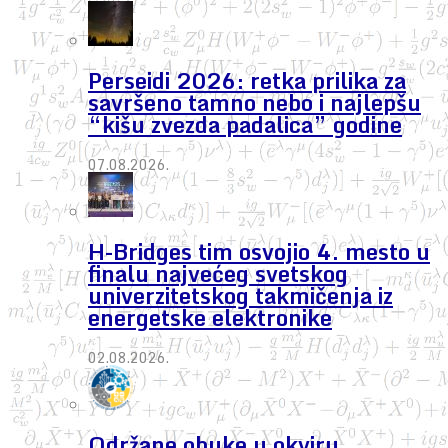
Perseidi 2026: retka prilika za
savršeno tamno nebo i najlepšu
“kišu zvezda padalica” godine
07.08.2026.
H-Bridges tim osvojio 4. mesto u
finalu najvećeg svetskog
univerzitetskog takmičenja iz
energetske elektronike
02.08.2026.
Održane obuke u okviru