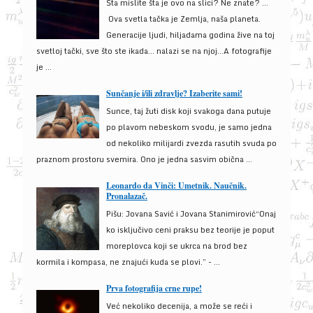
Šta mislite šta je ovo na slici? Ne znate? …
Ova svetla tačka je Zemlja, naša planeta.
Generacije ljudi, hiljadama godina žive na toj
svetloj tački, sve što ste ikada… nalazi se na njoj…A fotografije
je ...
Sunčanje i/ili zdravlje? Izaberite sami!
Sunce, taj žuti disk koji svakoga dana putuje
po plavom nebeskom svodu, je samo jedna
od nekoliko milijardi zvezda rasutih svuda po
praznom prostoru svemira. Ono je jedna sasvim obična ...
Leonardo da Vinči: Umetnik. Naučnik.
Pronalazač.
Pišu: Jovana Savić i Jovana Stanimirović“Onaj
ko isključivo ceni praksu bez teorije je poput
moreplovca koji se ukrca na brod bez
kormila i kompasa, ne znajući kuda se plovi.” - ...
Prva fotografija crne rupe!
Već nekoliko decenija, a može se reći i