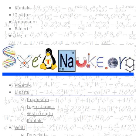
Kontakt
O sajtu
Impresum
Baneri
Log in
Početak
O sajtu
Impresum
Logo i baneri
Vesti o sajtu
Kontakt
Vesti
Događaji