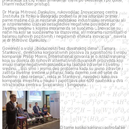
(Harm reduction pristup).
Dr Marija Mitrović Dankulov, rukovodilac Inovacionog centra
Instituta za fiziku u Beogradu podsetila je na istorijski primer
parne mašine čiji je nastanak podstakao industrijsku revoluciju ali
je istovremeno izazvao nesagledive negativne posledice po
životnu sredinu s kojima moramo da se suočimo. „Inovacije su
način na koji se suočavamo sa izazovima, ali moramo razmišljati o
balansu njihovih pozitivnih i negativnih efekata inovacija“, navela
je dr Mitrović Dankulov.
Govoreći o viziji „budućnosti bez duvanskog dima“, Tamara
Stanković, direktorka korporativnih poslova za jugoistočnu Evropu
kompanije Philip Morris International govorila je o istraživanjima
koja su dovela do njihovih alternativnih duvanskih proizvoda koji
imaju manje negativnih posledica na ljudsko zdravlje i životnu
sredinu. „Bili smo i jesmo deo problema kada su javno zdravlje i
zaštita životne sredine u pitanju. Sada dajemo sve od sebe da
budemo i deo rešenja“, rekla je Stanković, navodeći kako ova
kompanija investira u nauku i zapošljava oko 400 naučnika u dva
istraživačka centra u Švajcarskoj i Singapuru.
O tome koliko korisnici potrošačke