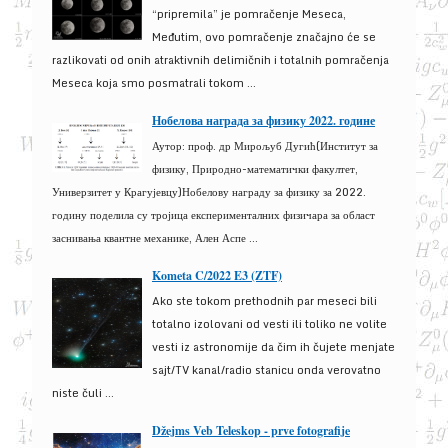
“pripremila” je pomračenje Meseca,
Međutim, ovo pomračenje značajno će se
razlikovati od onih atraktivnih delimičnih i totalnih pomračenja
Meseca koja smo posmatrali tokom ...
Нобелова награда за физику 2022. године
Аутор: проф. др Мирољуб Дугић(Институт за
физику, Природно-математички факултет,
Универзитет у Крагујевцу)Нобелову награду за физику за 2022.
годину поделила су тројица експерименталних физичара за област
заснивања квантне механике, Ален Аспе ...
Kometa C/2022 E3 (ZTF)
Ako ste tokom prethodnih par meseci bili
totalno izolovani od vesti ili toliko ne volite
vesti iz astronomije da čim ih čujete menjate
sajt/TV kanal/radio stanicu onda verovatno
niste čuli ...
Džejms Veb Teleskop - prve fotografije