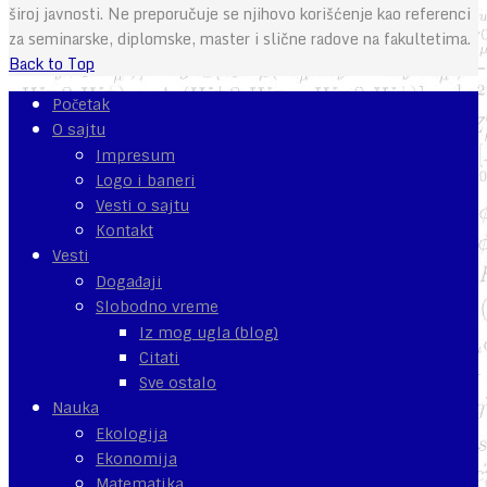
široj javnosti. Ne preporučuje se njihovo korišćenje kao referenci
za seminarske, diplomske, master i slične radove na fakultetima.
Back to Top
Početak
O sajtu
Impresum
Logo i baneri
Vesti o sajtu
Kontakt
Vesti
Događaji
Slobodno vreme
Iz mog ugla (blog)
Citati
Sve ostalo
Nauka
Ekologija
Ekonomija
Matematika