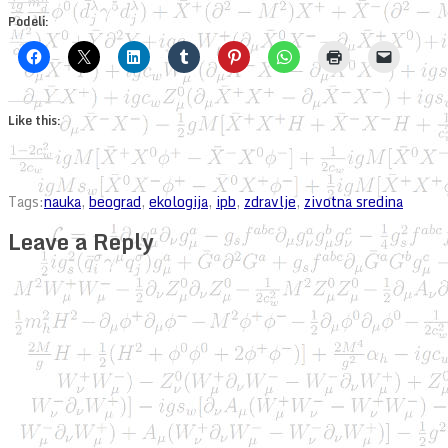
Podeli:
Like this:
Tags:
nauka
,
beograd
,
ekologija
,
ipb
,
zdravlje
,
zivotna sredina
Leave a Reply