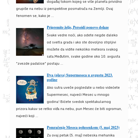
događaj tokom kojeg se više planeta prividno
grupiše na nebu iz perspektive posmatrača na Zemlji. Ovaj
fenomen se, kako je ...
Pripremite želje, Perseidi ponovo dolaze
Svake vedre noći, ako odete negde daleko
od svetla grada i ako ste dovoljno strpljivi
možete da vidite nekoliko meteora svakog
sata.Međutim, svake godine oko 10. avgusta
"zvezde padalice" postaju ...
Dva (plava) Supermeseca u avgustu 2023.
godine
Ako sutra uveče pogledate u nebo videćete
Supermesec, najveći Mesec u mnogo
godina! Bićete svedok spektakularnog
prizora kakav se retko viđa na nebu, pun Mesec će biti ogroman,
najveći koji ...
Pomračenje Meseca polusenkom (5. maj 2023)
Za ovaj petak (5. maj) nebeska mehanika