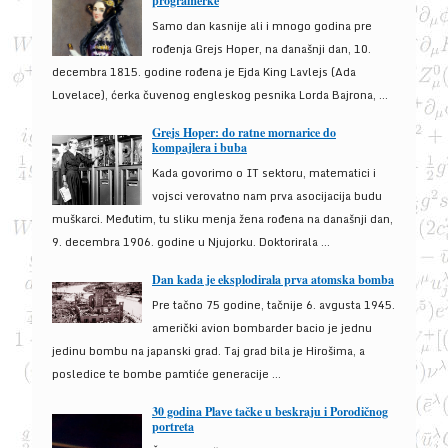
programerke
Samo dan kasnije ali i mnogo godina pre
rođenja Grejs Hoper, na današnji dan, 10.
decembra 1815. godine rođena je Ejda King Lavlejs (Ada
Lovelace), ćerka čuvenog engleskog pesnika Lorda Bajrona, ...
Grejs Hoper: do ratne mornarice do
kompajlera i buba
Kada govorimo o IT sektoru, matematici i
vojsci verovatno nam prva asocijacija budu
muškarci. Međutim, tu sliku menja žena rođena na današnji dan,
9. decembra 1906. godine u Njujorku. Doktorirala ...
Dan kada je eksplodirala prva atomska bomba
Pre tačno 75 godine, tačnije 6. avgusta 1945.
američki avion bombarder bacio je jednu
jedinu bombu na japanski grad. Taj grad bila je Hirošima, a
posledice te bombe pamtiće generacije ...
30 godina Plave tačke u beskraju i Porodičnog
portreta