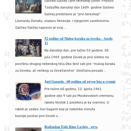
Galileo Galilej i prvi teleskop (izvor: Physics
Today)Na današnji dan 1609. godine Galileo
Galilej predstavio je "prvi teleskop"
Leonardu Donatu, vladaru Venecije, i njegovim savetnicima.
Galileo Galilej napravio je ovaj ...
52 godine od Malog koraka za čoveka - Apolo
11
Na današnji dan, pre tačno 52 godine, 20.
jula 1969. godine čovek je prvi sleteo na
površinu drugog nebeskog tela.Oko šest sati pre “malog koraka
za čoveka, ali velikog za čovečanstvo” dvočlana posada ...
Juri Gagarin - 60 godina od prvog leta u svemir
Pre tačno 60 godina, 12. aprila 1961.
godine oko 9 sati po Moskovskom vremenu,
raketa Vostok 1 poletela je ka svemiru. U
raketi je sedeo Juri Gagarin koji je nekoliko minuta
kasnije postao prvi čovek u ...
Rođendan Ejde King Lavlejs - prve