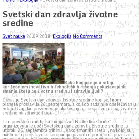
Svetski dan zdravlja životne
sredine
Svet nauke
26.09.2018.
Ekologija
No Comments
Kako kompanije u Srbiji
korišćenjem inovativnih tehnoloških rešenja pokušavaju da
smanje štetu po životnu sredinu i zdravlje ljudi?
Danas je Svetski dan zdravlja životne sredine koji se širom
planete proslavlja 26. septembra, a koji do sada nije obeležavan u
Srbiji. Ovaj dan posvećen je ukazivanju na negativni uticaj životne
sredine na zdravlje ljudi.
Tim povodom medijska inicijativa “Nauke kroz priče”
organizovala je uoči Svetskog dana zdravlja životne sredine, u
utorak, 25. septembra tribinu „Kako smanjiti štetu“, na kojoj su
naučnici i predstavnici kompanija govorili o primerima pozitivnih
praksi koje za cilj imaju smanjenje štete po okruženje i po ljude