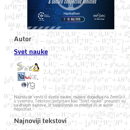
Autor
Svet nauke
Najnovije vesti iz sveta nauke, najave događaja na Zemlji i
u svemiru. Tekstovi potpisani kao "Svet nauke" preuzeti su
sa drugih sajtova, iz saopštenja za medije ili je autor
nepoznat.
Najnoviji tekstovi