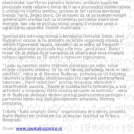
elektronike, kao što su pametni telefoni, prilikom kupovine
proizvoda vode računa o tome da li se u proizvodnji vodilo računa
o uticaju na životnu sredinu, govorio je šef razvoja domaćeg
brenda Tesla, Željko Đurić. On je naveo da se sa svakom novom
generacijom uređaja radi na smanjenju potrošnje električne
energije, kao i da se poštuju strogi propisi Evropske unije o
ograničenju upotrebe štetnih materijala.
Specijalista održivog razvoja u kompaniji Dehlaize Srbija, Uroš
Radojević ukazao je na problem reciklaže organskog otpada iz
velikih trgovinskih lanaca, navodeći da je jedno od mogućih
rešenja doniranje proizvoda koji više nisu „prva klasa“ Banci
hrane. On je dodao da je kampanja za izbacivanje kesa smanjila
njihovu upotrebu za 70 odsto u njihovim trgovinama.
“Ljudu su neretko skloni štetnom ponašanju po sebe, svoje
bližnje i životnu sredinu. Uz to, od takvog ponašanja neće ni lako
odustati”, rekla je dr Nevena Buđevac, psiholog sa Učiteljskog
fakulteta u Beogradu, objašnjavajući šta zapravo podrazumeva
takozvani „Harm reduction“ pristup rešavanju ekoloških i
zdravstvenih izazova. „Ranije je tražena nulta tolerancija, a sva
aktivnost u smanjenju šteta svodila se samo na kontrolu“, rekla
je dr Buđevac dodajući da novi pristup podrazumeva postupni i
partnerski odnos koji vodi postepenom smanjenu štetnog
ponašanja.
Tribina “Kako smanjiti štetu” organizovana je u okviru projekta
Harm Reduction Initiative čiji je nosilac Institut za fiziku u
Beogradu.
Izvor:
www.naukakrozprice.rs