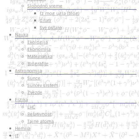
Slobodno vreme
Iz mog ugla (blog)
Citati
Sve ostalo
Nauka
Ekologija
Ekonomija
Matematika
Biografije
Astronomija
Sunce
Sunčev sistem
Zvezde
Fizika
LHC
Relativnost
Tajne atoma
Hemija
IT