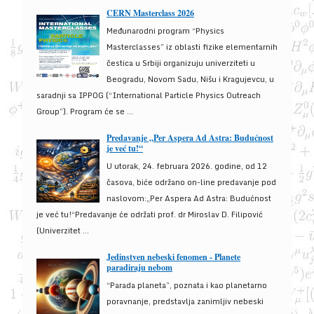
CERN Masterclass 2026
Međunarodni program “Physics
Masterclasses” iz oblasti fizike elementarnih
čestica u Srbiji organizuju univerziteti u
Beogradu, Novom Sadu, Nišu i Kragujevcu, u
saradnji sa IPPOG (“International Particle Physics Outreach
Group”). Program će se ...
Predavanje „Per Aspera Ad Astra: Budućnost
je već tu!“
U utorak, 24. februara 2026. godine, od 12
časova, biće održano on-line predavanje pod
naslovom:„Per Aspera Ad Astra: Budućnost
je već tu!“Predavanje će održati prof. dr Miroslav D. Filipović
(Univerzitet ...
Jedinstven nebeski fenomen - Planete
paradiraju nebom
“Parada planeta”, poznata i kao planetarno
poravnanje, predstavlja zanimljiv nebeski