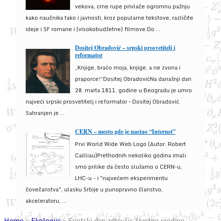
vekova, crne rupe privlače ogromnu pažnju
kako naučnika tako i javnosti, kroz popularne tekstove, različite
ideje i SF romane i (visokobudžetne) filmove.Do ...
Dositej Obradović – srpski prosvetitelj i
reformator
„Knjige, braćo moja, knjige, a ne zvona i
praporce!“Dositej ObradovićNa današnji dan
28. marta 1811. godine u Beogradu je umro
najveći srpski prosvetitelj i reformator – Dositej Obradović.
Sahranjen je ...
CERN – mesto gde je nastao “Internet”
Prvi World Wide Web Logo (Autor: Robert
Cailliau)Prethodnih nekoliko godina imali
smo prilike da često slušamo o CERN-u,
LHC-u - i "najvećem eksperimentu
čovečanstva", ulasku Srbije u punopravno članstvo,
akceleratoru, ...
Home
»
Ekologija
»
Svetski dan zdravlja životne sredine