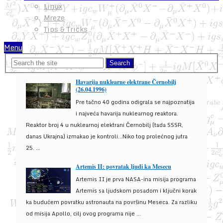
Linux
Mreze
Tips & Tricks
Menu
Havarija nuklearne elektrane Černobilj
(26.04.1996)
Pre tačno 40 godina odigrala se najpoznatija
i najveća havarija nuklearnog reaktora.
Reaktor broj 4 u nuklearnoj elektrani Černobilj (tada SSSR,
danas Ukrajna) izmakao je kontroli...Niko tog prolećnog jutra
25. ...
Artemis II: povratak ljudi ka Mesecu
Artemis II je prva NASA-ina misija programa
Artemis sa ljudskom posadom i ključni korak
ka budućem povratku astronauta na površinu Meseca. Za razliku
od misija Apollo, cilj ovog programa nije ...