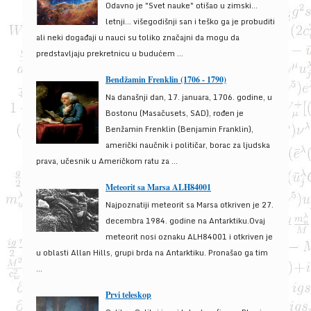
Odavno je "Svet nauke" otišao u zimski...
letnji... višegodišnji san i teško ga je probuditi
ali neki događaji u nauci su toliko značajni da mogu da
predstavljaju prekretnicu u budućem ...
Bendžamin Frenklin (1706 - 1790)
Na današnji dan, 17. januara, 1706. godine, u
Bostonu (Masačusets, SAD), rođen je
Benžamin Frenklin (Benjamin Franklin),
američki naučnik i političar, borac za ljudska
prava, učesnik u Američkom ratu za ...
Meteorit sa Marsa ALH84001
Najpoznatiji meteorit sa Marsa otkriven je 27.
decembra 1984. godine na Antarktiku.Ovaj
meteorit nosi oznaku ALH84001 i otkriven je
u oblasti Allan Hills, grupi brda na Antarktiku. Pronašao ga tim
...
Prvi teleskop