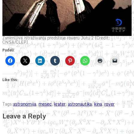
Zanimljiva istraživanja predstoje roveru Jutu 2 (Credit:
CNSA/CLEP)
Podeli:
Like this:
Tags:
astronomija
,
mesec
,
krater
,
astronautika
,
kina
,
rover
Leave a Reply