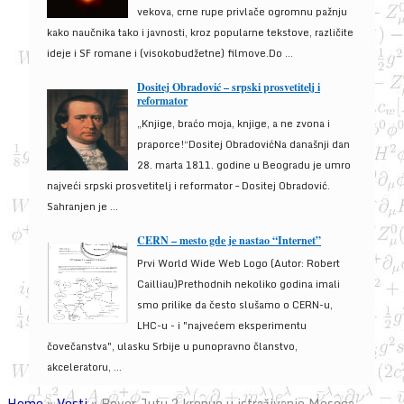
vekova, crne rupe privlače ogromnu pažnju
kako naučnika tako i javnosti, kroz popularne tekstove, različite
ideje i SF romane i (visokobudžetne) filmove.Do ...
Dositej Obradović – srpski prosvetitelj i
reformator
„Knjige, braćo moja, knjige, a ne zvona i
praporce!“Dositej ObradovićNa današnji dan
28. marta 1811. godine u Beogradu je umro
najveći srpski prosvetitelj i reformator – Dositej Obradović.
Sahranjen je ...
CERN – mesto gde je nastao “Internet”
Prvi World Wide Web Logo (Autor: Robert
Cailliau)Prethodnih nekoliko godina imali
smo prilike da često slušamo o CERN-u,
LHC-u - i "najvećem eksperimentu
čovečanstva", ulasku Srbije u punopravno članstvo,
akceleratoru, ...
Home
»
Vesti
»
Rover Jutu 2 krenuo u istraživanje Meseca