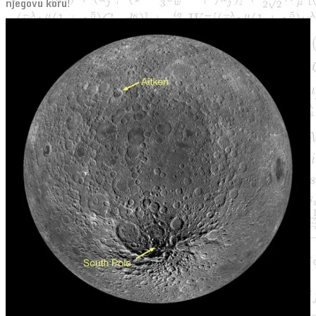
njegovu koru
!