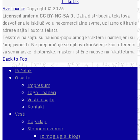
IT kutak
Svet nauke
Copyright © 2026.
Licensed under a CC BY-NC-SA 3.
Dalja distribucija tekstova
dozvoljena je isključivo u nekomercijalne svrhe, uz jasno citiranje
adrese sajta i autora teksta.
Tekstovi na sajtu su naučno-popularnog karaktera i namenjeni su
široj javnosti. Ne preporučuje se njihovo korišćenje kao referenci
za seminarske, diplomske, master i slične radove na fakultetima.
Back to Top
Početak
O sajtu
Impresum
Logo i baneri
Vesti o sajtu
Kontakt
Vesti
Događaji
Slobodno vreme
Iz mog ugla (blog)