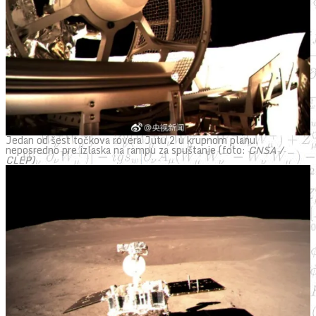
Jedan od šest točkova rovera Jutu 2 u krupnom planu,
neposredno pre izlaska na rampu za spuštanje (foto:
CNSA /
CLEP)