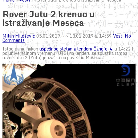
Rover Jutu 2 krenuo u
istraživanje Meseca
Milan Milošević
05.01.2019.
--> 13.01.2019 @ 14:59
Vesti
No
Comments
Istog dana, nakon
uspešnog sletanja lendera Čang’e-4,
u 14:22 h
po univerzalnom vremenu (UTC) na lenderu se spustila rampa i
rover Jutu 2 (Yutu) je izašao na površinu Meseca.