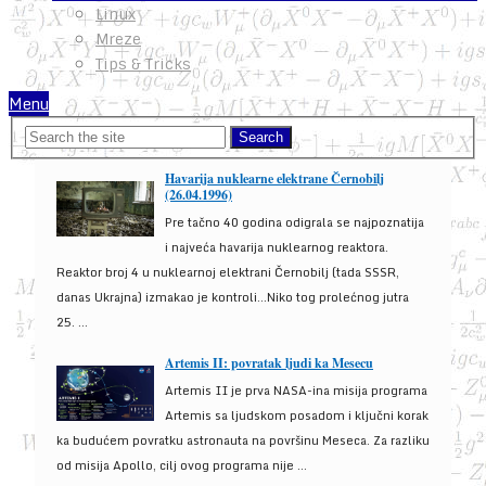
Linux
Mreze
Tips & Tricks
Menu
Havarija nuklearne elektrane Černobilj
(26.04.1996)
Pre tačno 40 godina odigrala se najpoznatija
i najveća havarija nuklearnog reaktora.
Reaktor broj 4 u nuklearnoj elektrani Černobilj (tada SSSR,
danas Ukrajna) izmakao je kontroli...Niko tog prolećnog jutra
25. ...
Artemis II: povratak ljudi ka Mesecu
Artemis II je prva NASA-ina misija programa
Artemis sa ljudskom posadom i ključni korak
ka budućem povratku astronauta na površinu Meseca. Za razliku
od misija Apollo, cilj ovog programa nije ...