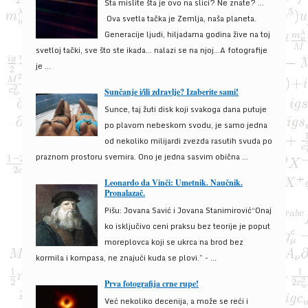
Šta mislite šta je ovo na slici? Ne znate? …
Ova svetla tačka je Zemlja, naša planeta.
Generacije ljudi, hiljadama godina žive na toj
svetloj tački, sve što ste ikada… nalazi se na njoj…A fotografije
je ...
Sunčanje i/ili zdravlje? Izaberite sami!
Sunce, taj žuti disk koji svakoga dana putuje
po plavom nebeskom svodu, je samo jedna
od nekoliko milijardi zvezda rasutih svuda po
praznom prostoru svemira. Ono je jedna sasvim obična ...
Leonardo da Vinči: Umetnik. Naučnik.
Pronalazač.
Pišu: Jovana Savić i Jovana Stanimirović“Onaj
ko isključivo ceni praksu bez teorije je poput
moreplovca koji se ukrca na brod bez
kormila i kompasa, ne znajući kuda se plovi.” - ...
Prva fotografija crne rupe!
Već nekoliko decenija, a može se reći i