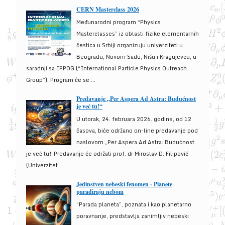
CERN Masterclass 2026
Međunarodni program “Physics
Masterclasses” iz oblasti fizike elementarnih
čestica u Srbiji organizuju univerziteti u
Beogradu, Novom Sadu, Nišu i Kragujevcu, u
saradnji sa IPPOG (“International Particle Physics Outreach
Group”). Program će se ...
Predavanje „Per Aspera Ad Astra: Budućnost
je već tu!“
U utorak, 24. februara 2026. godine, od 12
časova, biće održano on-line predavanje pod
naslovom:„Per Aspera Ad Astra: Budućnost
je već tu!“Predavanje će održati prof. dr Miroslav D. Filipović
(Univerzitet ...
Jedinstven nebeski fenomen - Planete
paradiraju nebom
“Parada planeta”, poznata i kao planetarno
poravnanje, predstavlja zanimljiv nebeski