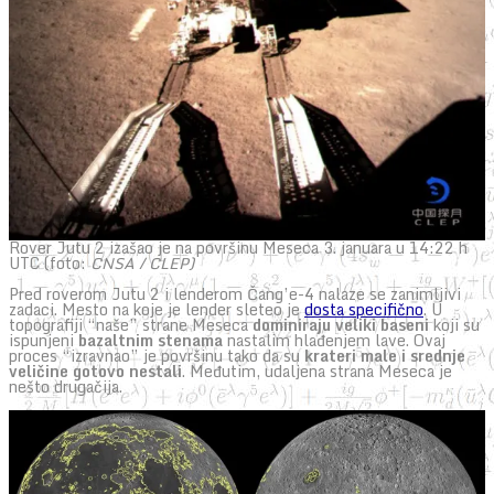
Rover Jutu 2 izašao je na površinu Meseca 3. januara u 14:22 h
UTC (foto:
CNSA / CLEP)
Pred roverom Jutu 2 i lenderom Čang’e-4 nalaze se zanimljivi
zadaci. Mesto na koje je lender sleteo je
dosta specifično
. U
topografiji “naše” strane Meseca
dominiraju veliki baseni
koji su
ispunjeni
bazaltnim stenama
nastalim hlađenjem lave. Ovaj
proces “izravnao” je površinu tako da su
krateri male i srednje
veličine gotovo nestali
. Međutim, udaljena strana Meseca je
nešto drugačija.