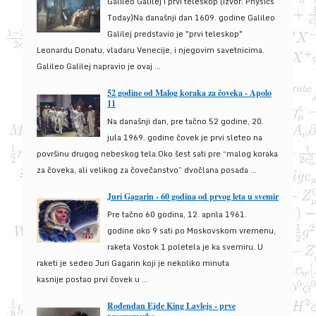
Galileo Galilej i prvi teleskop (izvor: Physics
Today)Na današnji dan 1609. godine Galileo
Galilej predstavio je "prvi teleskop"
Leonardu Donatu, vladaru Venecije, i njegovim savetnicima.
Galileo Galilej napravio je ovaj ...
52 godine od Malog koraka za čoveka - Apolo
11
Na današnji dan, pre tačno 52 godine, 20.
jula 1969. godine čovek je prvi sleteo na
površinu drugog nebeskog tela.Oko šest sati pre “malog koraka
za čoveka, ali velikog za čovečanstvo” dvočlana posada ...
Juri Gagarin - 60 godina od prvog leta u svemir
Pre tačno 60 godina, 12. aprila 1961.
godine oko 9 sati po Moskovskom vremenu,
raketa Vostok 1 poletela je ka svemiru. U
raketi je sedeo Juri Gagarin koji je nekoliko minuta
kasnije postao prvi čovek u ...
Rođendan Ejde King Lavlejs - prve