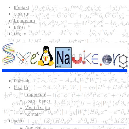
Kontakt
O sajtu
Impresum
Baneri
Log in
Početak
O sajtu
Impresum
Logo i baneri
Vesti o sajtu
Kontakt
Vesti
Događaji