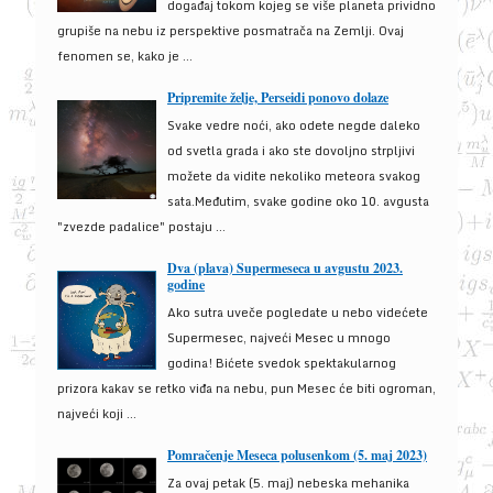
događaj tokom kojeg se više planeta prividno
grupiše na nebu iz perspektive posmatrača na Zemlji. Ovaj
fenomen se, kako je ...
Pripremite želje, Perseidi ponovo dolaze
Svake vedre noći, ako odete negde daleko
od svetla grada i ako ste dovoljno strpljivi
možete da vidite nekoliko meteora svakog
sata.Međutim, svake godine oko 10. avgusta
"zvezde padalice" postaju ...
Dva (plava) Supermeseca u avgustu 2023.
godine
Ako sutra uveče pogledate u nebo videćete
Supermesec, najveći Mesec u mnogo
godina! Bićete svedok spektakularnog
prizora kakav se retko viđa na nebu, pun Mesec će biti ogroman,
najveći koji ...
Pomračenje Meseca polusenkom (5. maj 2023)
Za ovaj petak (5. maj) nebeska mehanika