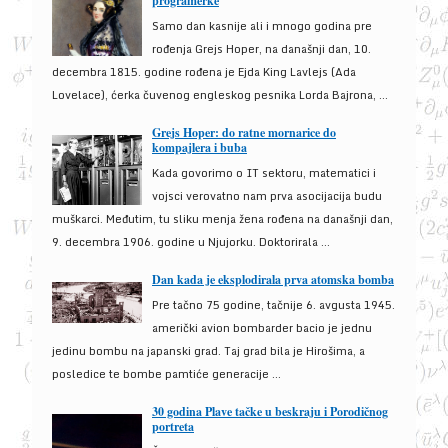
programerke
Samo dan kasnije ali i mnogo godina pre
rođenja Grejs Hoper, na današnji dan, 10.
decembra 1815. godine rođena je Ejda King Lavlejs (Ada
Lovelace), ćerka čuvenog engleskog pesnika Lorda Bajrona, ...
Grejs Hoper: do ratne mornarice do
kompajlera i buba
Kada govorimo o IT sektoru, matematici i
vojsci verovatno nam prva asocijacija budu
muškarci. Međutim, tu sliku menja žena rođena na današnji dan,
9. decembra 1906. godine u Njujorku. Doktorirala ...
Dan kada je eksplodirala prva atomska bomba
Pre tačno 75 godine, tačnije 6. avgusta 1945.
američki avion bombarder bacio je jednu
jedinu bombu na japanski grad. Taj grad bila je Hirošima, a
posledice te bombe pamtiće generacije ...
30 godina Plave tačke u beskraju i Porodičnog
portreta