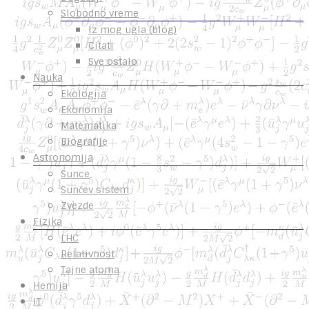
Slobodno vreme
Iz mog ugla (blog)
Citati
Sve ostalo
Nauka
Ekologija
Ekonomija
Matematika
Biografije
Astronomija
Sunce
Sunčev sistem
Zvezde
Fizika
LHC
Relativnost
Tajne atoma
Hemija
IT