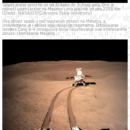
Udarni krater prostire se od Atikena do Južnog pola. Ovo je
najveći udarni krater na Mesecu i ima prečnik od oko 2200 km
(Credit: NASA/GSFC/Arizona State University)
Ova oblast spada u red najstarijih oblasti na Mesecu, a
istovremeno je i oblast koju najlošije razumemo. Istraživanje
lendera Čang’e-4 omogućiće bolje razumevanje ove interesantne
oblasti i formiranje Meseca.