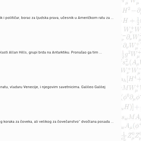
i političar, borac za ljudska prava, učesnik u Američkom ratu za ...
ti Allan Hills, grupi brda na Antarktiku. Pronašao ga tim ...
onatu, vladaru Venecije, i njegovim savetnicima. Galileo Galilej
g koraka za čoveka, ali velikog za čovečanstvo” dvočlana posada ...