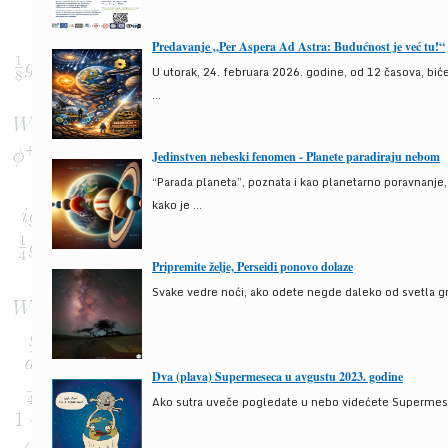
Predavanje „Per Aspera Ad Astra: Budućnost je već tu!“
U utorak, 24. februara 2026. godine, od 12 časova, bić
...
Jedinstven nebeski fenomen - Planete paradiraju nebom
“Parada planeta”, poznata i kao planetarno poravnanje
kako je ...
Pripremite želje, Perseidi ponovo dolaze
Svake vedre noći, ako odete negde daleko od svetla gra
Dva (plava) Supermeseca u avgustu 2023. godine
Ako sutra uveče pogledate u nebo videćete Supermesec,