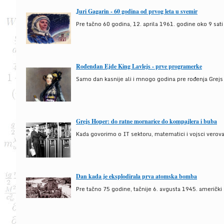
Juri Gagarin - 60 godina od prvog leta u svemir
Pre tačno 60 godina, 12. aprila 1961. godine oko 9 sati
Rođendan Ejde King Lavlejs - prve programerke
Samo dan kasnije ali i mnogo godina pre rođenja Grejs
Grejs Hoper: do ratne mornarice do kompajlera i buba
Kada govorimo o IT sektoru, matematici i vojsci verova
Dan kada je eksplodirala prva atomska bomba
Pre tačno 75 godine, tačnije 6. avgusta 1945. američki