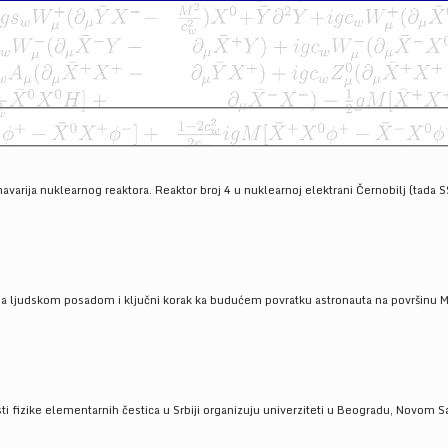
havarija nuklearnog reaktora. Reaktor broj 4 u nuklearnoj elektrani Černobilj (tada 
a ljudskom posadom i ključni korak ka budućem povratku astronauta na površinu Mese
 fizike elementarnih čestica u Srbiji organizuju univerziteti u Beogradu, Novom Sad