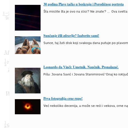
30 godina Plave tačke u beskraju i Porodičnog portreta
Šta mislite šta je ovo na slici? Ne znate? … Ova svetla t
Sunčanje i/ili zdravlje? Izaberite sami!
Sunce, taj žuti disk koji svakoga dana putuje po plav
Leonardo da Vinči: Umetnik. Naučnik. Pronalazač.
Pišu: Jovana Savić i Jovana Stanimirović“Onaj ko isklju
Prva fotografija crne rupe!
Već nekoliko decenija, a može se reći i vekova, crne ru