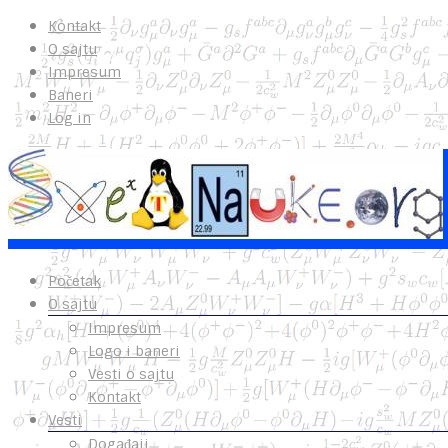
Kontakt
O sajtu
Impresum
Baneri
Log in
Početak
O sajtu
Impresum
Logo i baneri
Vesti o sajtu
Kontakt
Vesti
Događaji