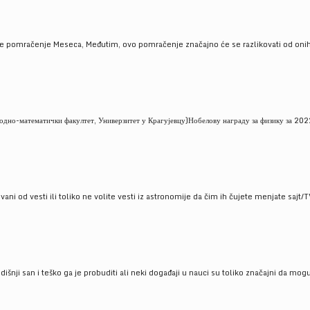
je pomračenje Meseca, Međutim, ovo pomračenje značajno će se razlikovati od onih
но-математички факултет, Универзитет у Крагујевцу)Нобелову награду за физику за 2022
ni od vesti ili toliko ne volite vesti iz astronomije da čim ih čujete menjate sajt/T
godišnji san i teško ga je probuditi ali neki događaji u nauci su toliko značajni da mo