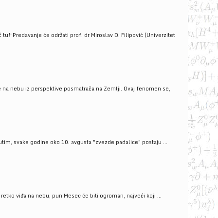
!“Predavanje će održati prof. dr Miroslav D. Filipović (Univerzitet
še na nebu iz perspektive posmatrača na Zemlji. Ovaj fenomen se,
tim, svake godine oko 10. avgusta "zvezde padalice" postaju ...
ko viđa na nebu, pun Mesec će biti ogroman, najveći koji ...