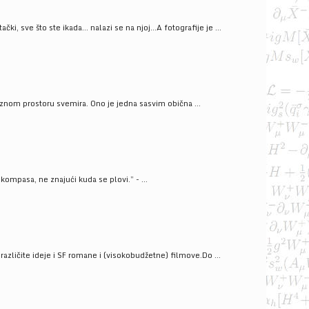
ački, sve što ste ikada… nalazi se na njoj…A fotografije je ...
znom prostoru svemira. Ono je jedna sasvim obična ...
kompasa, ne znajući kuda se plovi.” - ...
azličite ideje i SF romane i (visokobudžetne) filmove.Do ...