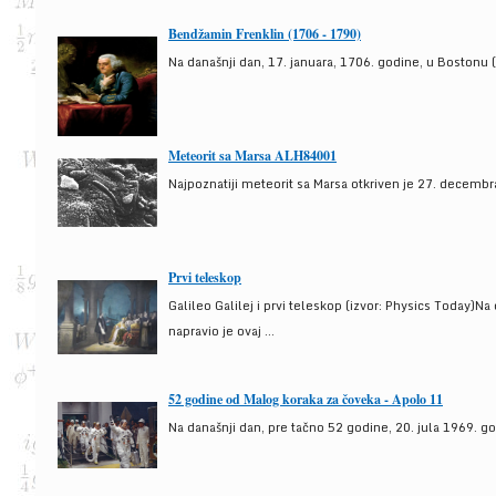
Bendžamin Frenklin (1706 - 1790)
Na današnji dan, 17. januara, 1706. godine, u Bostonu (
Meteorit sa Marsa ALH84001
Najpoznatiji meteorit sa Marsa otkriven je 27. decembra
Prvi teleskop
Galileo Galilej i prvi teleskop (izvor: Physics Today)N
napravio je ovaj ...
52 godine od Malog koraka za čoveka - Apolo 11
Na današnji dan, pre tačno 52 godine, 20. jula 1969. g