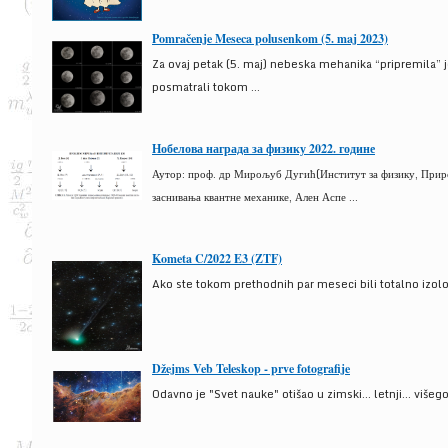
Pomračenje Meseca polusenkom (5. maj 2023)
Za ovaj petak (5. maj) nebeska mehanika “pripremila” 
posmatrali tokom ...
Нобелова награда за физику 2022. године
Аутор: проф. др Мирољуб Дугић(Институт за физику, Природ
заснивања квантне механике, Ален Аспе ...
Kometa C/2022 E3 (ZTF)
Ako ste tokom prethodnih par meseci bili totalno izolova
Džejms Veb Teleskop - prve fotografije
Odavno je "Svet nauke" otišao u zimski... letnji... više