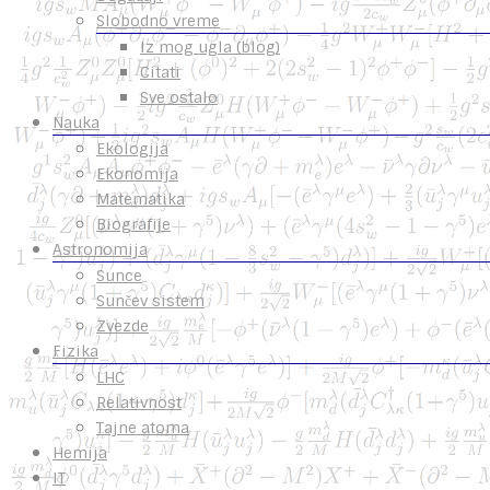
Slobodno vreme
Iz mog ugla (blog)
Citati
Sve ostalo
Nauka
Ekologija
Ekonomija
Matematika
Biografije
Astronomija
Sunce
Sunčev sistem
Zvezde
Fizika
LHC
Relativnost
Tajne atoma
Hemija
IT