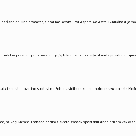
e održano on-line predavanje pod naslovom:„Per Aspera Ad Astra: Budućnost je već tu
, predstavlja zanimljiv nebeski događaj tokom kojeg se više planeta prividno grupi
da i ako ste dovoljno strpljivi možete da vidite nekoliko meteora svakog sata.Među
 najveći Mesec u mnogo godina! Bićete svedok spektakularnog prizora kakav se ret