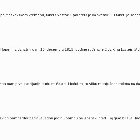
 po Moskovskom vremenu, raketa Vostok 1 poletela je ka svemiru. U raketi je sedeo J
 Hoper, na današnji dan, 10. decembra 1815. godine rođena je Ejda King Lavlejs (Ad
tno nam prva asocijacija budu muškarci. Međutim, tu sliku menja žena rođena na dan
 avion bombarder bacio je jednu jedinu bombu na japanski grad. Taj grad bila je Hir