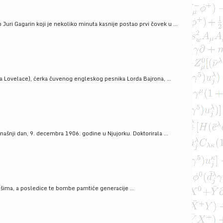
uri Gagarin koji je nekoliko minuta kasnije postao prvi čovek u ...
a Lovelace), ćerka čuvenog engleskog pesnika Lorda Bajrona, ...
ašnji dan, 9. decembra 1906. godine u Njujorku. Doktorirala ...
ošima, a posledice te bombe pamtiće generacije ...