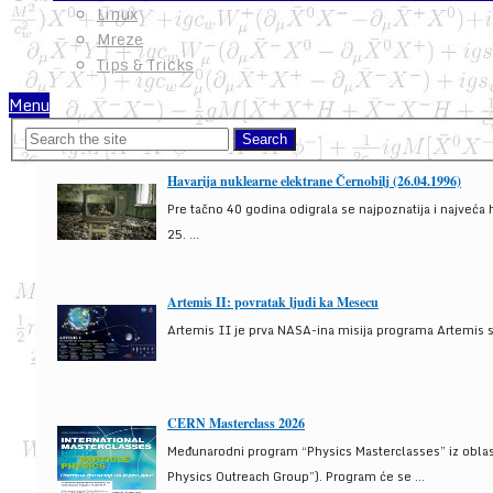
Linux
Mreze
Tips & Tricks
Menu
Havarija nuklearne elektrane Černobilj (26.04.1996)
Pre tačno 40 godina odigrala se najpoznatija i najveća 
25. ...
Artemis II: povratak ljudi ka Mesecu
Artemis II je prva NASA-ina misija programa Artemis s
CERN Masterclass 2026
Međunarodni program “Physics Masterclasses” iz oblasti
Physics Outreach Group”). Program će se ...