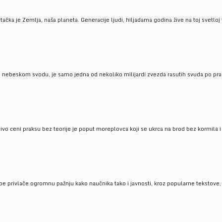
ačka je Zemlja, naša planeta. Generacije ljudi, hiljadama godina žive na toj svetloj t
om nebeskom svodu, je samo jedna od nekoliko milijardi zvezda rasutih svuda po pra
čivo ceni praksu bez teorije je poput moreplovca koji se ukrca na brod bez kormila i 
pe privlače ogromnu pažnju kako naučnika tako i javnosti, kroz popularne tekstove, r