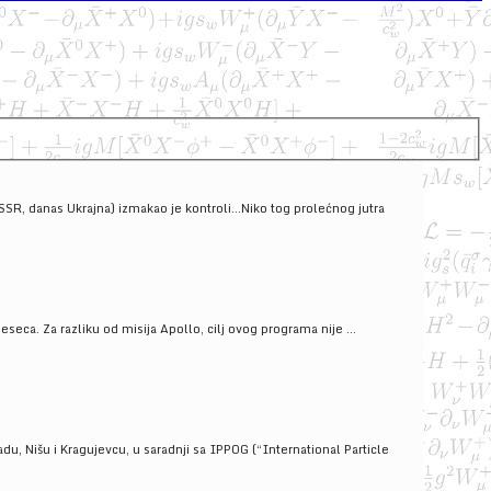
SSSR, danas Ukrajna) izmakao je kontroli...Niko tog prolećnog jutra
ca. Za razliku od misija Apollo, cilj ovog programa nije ...
u, Nišu i Kragujevcu, u saradnji sa IPPOG (“International Particle