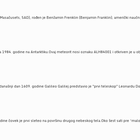
Masačusets, SAD), rođen je Benžamin Frenklin (Benjamin Franklin), američki naučnik 
 1984. godine na Antarktiku.Ovaj meteorit nosi oznaku ALH84001 i otkriven je u oblas
a današnji dan 1609. godine Galileo Galilej predstavio je "prvi teleskop" Leonardu D
odine čovek je prvi sleteo na površinu drugog nebeskog tela.Oko šest sati pre “malo