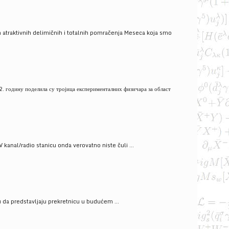
 atraktivnih delimičnih i totalnih pomračenja Meseca koja smo
. годину поделила су тројица експерименталних физичара за област
V kanal/radio stanicu onda verovatno niste čuli ...
gu da predstavljaju prekretnicu u budućem ...