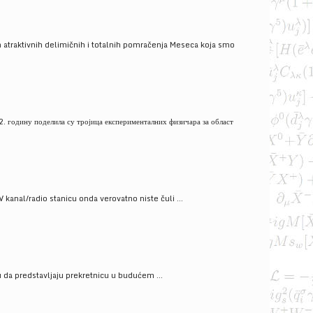
 atraktivnih delimičnih i totalnih pomračenja Meseca koja smo
. годину поделила су тројица експерименталних физичара за област
V kanal/radio stanicu onda verovatno niste čuli ...
gu da predstavljaju prekretnicu u budućem ...