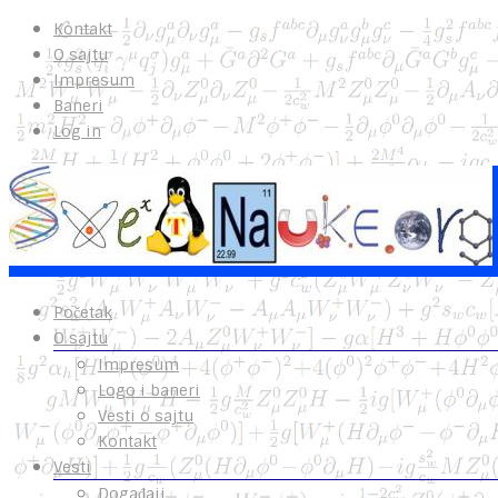
Kontakt
O sajtu
Impresum
Baneri
Log in
Početak
O sajtu
Impresum
Logo i baneri
Vesti o sajtu
Kontakt
Vesti
Događaji