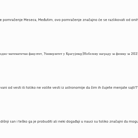
je pomračenje Meseca, Međutim, ovo pomračenje značajno će se razlikovati od onih
но-математички факултет, Универзитет у Крагујевцу)Нобелову награду за физику за 2022
ni od vesti ili toliko ne volite vesti iz astronomije da čim ih čujete menjate sajt/T
godišnji san i teško ga je probuditi ali neki događaji u nauci su toliko značajni da mo