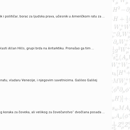
i političar, borac za ljudska prava, učesnik u Američkom ratu za ...
ti Allan Hills, grupi brda na Antarktiku. Pronašao ga tim ...
onatu, vladaru Venecije, i njegovim savetnicima. Galileo Galilej
g koraka za čoveka, ali velikog za čovečanstvo” dvočlana posada ...