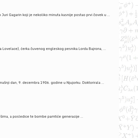
uri Gagarin koji je nekoliko minuta kasnije postao prvi čovek u ...
a Lovelace), ćerka čuvenog engleskog pesnika Lorda Bajrona, ...
ašnji dan, 9. decembra 1906. godine u Njujorku. Doktorirala ...
ošima, a posledice te bombe pamtiće generacije ...