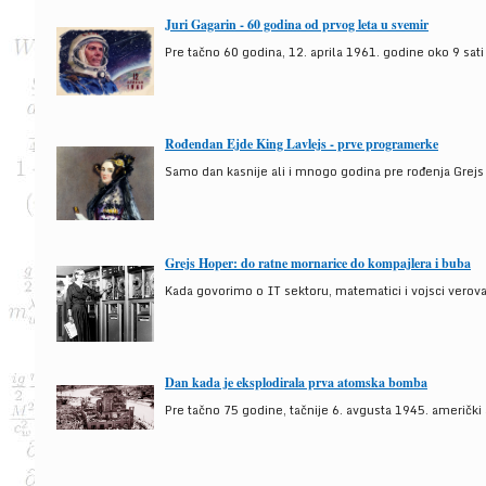
Juri Gagarin - 60 godina od prvog leta u svemir
Pre tačno 60 godina, 12. aprila 1961. godine oko 9 sati
Rođendan Ejde King Lavlejs - prve programerke
Samo dan kasnije ali i mnogo godina pre rođenja Grejs
Grejs Hoper: do ratne mornarice do kompajlera i buba
Kada govorimo o IT sektoru, matematici i vojsci verova
Dan kada je eksplodirala prva atomska bomba
Pre tačno 75 godine, tačnije 6. avgusta 1945. američki