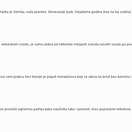
ačka je Zemlja, naša planeta. Generacije ljudi, hiljadama godina žive na toj svetloj t
om nebeskom svodu, je samo jedna od nekoliko milijardi zvezda rasutih svuda po pra
čivo ceni praksu bez teorije je poput moreplovca koji se ukrca na brod bez kormila i 
pe privlače ogromnu pažnju kako naučnika tako i javnosti, kroz popularne tekstove, r