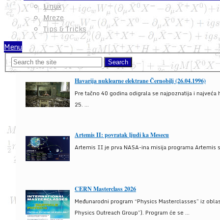
Linux
Mreze
Tips & Tricks
Menu
Havarija nuklearne elektrane Černobilj (26.04.1996)
Pre tačno 40 godina odigrala se najpoznatija i najveća 
25. ...
Artemis II: povratak ljudi ka Mesecu
Artemis II je prva NASA-ina misija programa Artemis s
CERN Masterclass 2026
Međunarodni program “Physics Masterclasses” iz oblasti
Physics Outreach Group”). Program će se ...