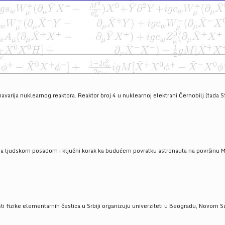
havarija nuklearnog reaktora. Reaktor broj 4 u nuklearnoj elektrani Černobilj (tada 
a ljudskom posadom i ključni korak ka budućem povratku astronauta na površinu Mese
 fizike elementarnih čestica u Srbiji organizuju univerziteti u Beogradu, Novom Sad