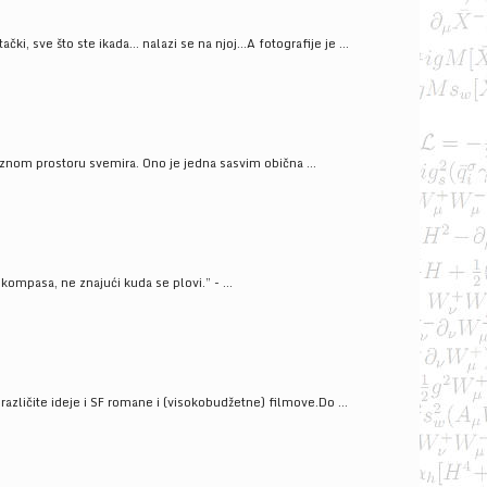
ački, sve što ste ikada… nalazi se na njoj…A fotografije je ...
znom prostoru svemira. Ono je jedna sasvim obična ...
kompasa, ne znajući kuda se plovi.” - ...
azličite ideje i SF romane i (visokobudžetne) filmove.Do ...