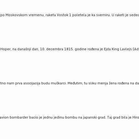
 po Moskovskom vremenu, raketa Vostok 1 poletela je ka svemiru. U raketi je sedeo J
 Hoper, na današnji dan, 10. decembra 1815. godine rođena je Ejda King Lavlejs (Ad
tno nam prva asocijacija budu muškarci. Međutim, tu sliku menja žena rođena na dan
 avion bombarder bacio je jednu jedinu bombu na japanski grad. Taj grad bila je Hir