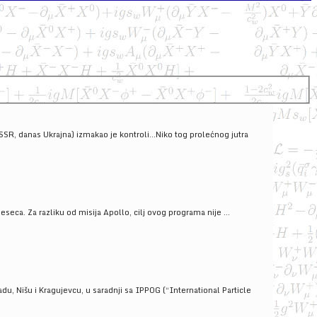
SSSR, danas Ukrajna) izmakao je kontroli...Niko tog prolećnog jutra
ca. Za razliku od misija Apollo, cilj ovog programa nije ...
u, Nišu i Kragujevcu, u saradnji sa IPPOG (“International Particle