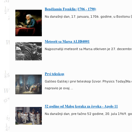
Bendžamin Frenklin (1706 - 1790)
Na današnji dan, 17. januara, 1706. godine, u Bostonu (
Meteorit sa Marsa ALH84001
Najpoznatiji meteorit sa Marsa otkriven je 27. decembra
Prvi teleskop
Galileo Galilej i prvi teleskop (izvor: Physics Today)N
napravio je ovaj ...
52 godine od Malog koraka za čoveka - Apolo 11
Na današnji dan, pre tačno 52 godine, 20. jula 1969. g