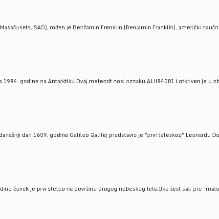
Masačusets, SAD), rođen je Benžamin Frenklin (Benjamin Franklin), američki naučnik 
 1984. godine na Antarktiku.Ovaj meteorit nosi oznaku ALH84001 i otkriven je u oblas
a današnji dan 1609. godine Galileo Galilej predstavio je "prvi teleskop" Leonardu D
odine čovek je prvi sleteo na površinu drugog nebeskog tela.Oko šest sati pre “malo