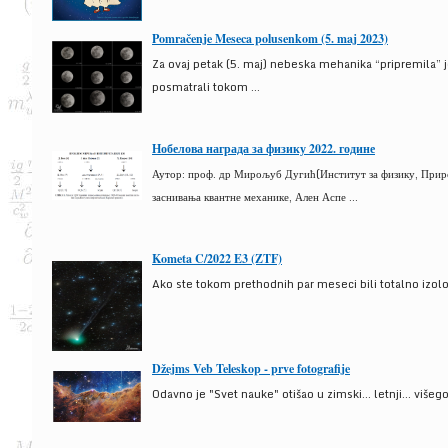
Pomračenje Meseca polusenkom (5. maj 2023)
Za ovaj petak (5. maj) nebeska mehanika “pripremila” 
posmatrali tokom ...
Нобелова награда за физику 2022. године
Аутор: проф. др Мирољуб Дугић(Институт за физику, Природ
заснивања квантне механике, Ален Аспе ...
Kometa C/2022 E3 (ZTF)
Ako ste tokom prethodnih par meseci bili totalno izolova
Džejms Veb Teleskop - prve fotografije
Odavno je "Svet nauke" otišao u zimski... letnji... više