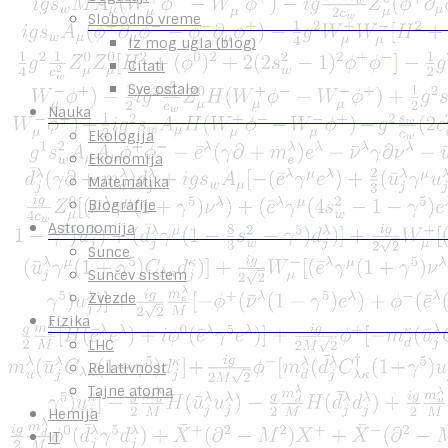
Slobodno vreme
Iz mog ugla (blog)
Citati
Sve ostalo
Nauka
Ekologija
Ekonomija
Matematika
Biografije
Astronomija
Sunce
Sunčev sistem
Zvezde
Fizika
LHC
Relativnost
Tajne atoma
Hemija
IT