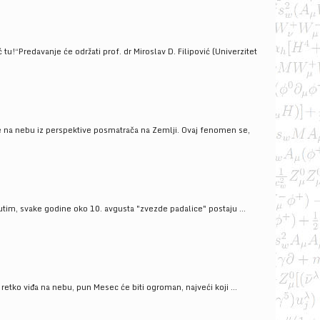
!“Predavanje će održati prof. dr Miroslav D. Filipović (Univerzitet
še na nebu iz perspektive posmatrača na Zemlji. Ovaj fenomen se,
tim, svake godine oko 10. avgusta "zvezde padalice" postaju ...
ko viđa na nebu, pun Mesec će biti ogroman, najveći koji ...