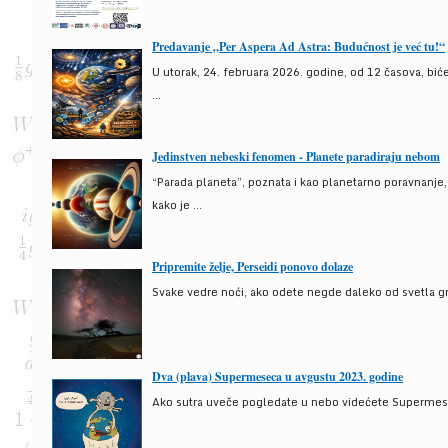
Predavanje „Per Aspera Ad Astra: Budućnost je već tu!“
U utorak, 24. februara 2026. godine, od 12 časova, bić
...
Jedinstven nebeski fenomen - Planete paradiraju nebom
“Parada planeta”, poznata i kao planetarno poravnanje
kako je ...
Pripremite želje, Perseidi ponovo dolaze
Svake vedre noći, ako odete negde daleko od svetla gra
Dva (plava) Supermeseca u avgustu 2023. godine
Ako sutra uveče pogledate u nebo videćete Supermesec,