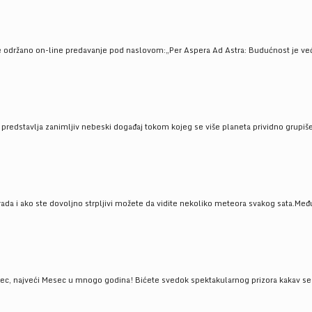
e održano on-line predavanje pod naslovom:„Per Aspera Ad Astra: Budućnost je već tu
, predstavlja zanimljiv nebeski događaj tokom kojeg se više planeta prividno grupi
da i ako ste dovoljno strpljivi možete da vidite nekoliko meteora svakog sata.Među
 najveći Mesec u mnogo godina! Bićete svedok spektakularnog prizora kakav se ret