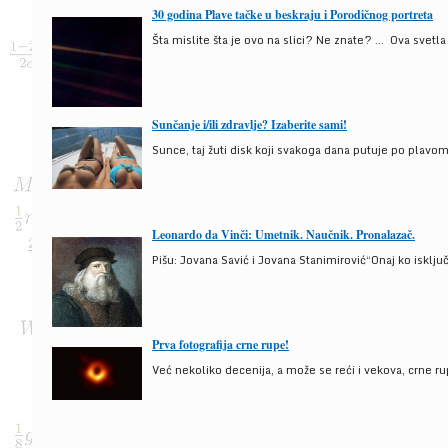
30 godina Plave tačke u beskraju i Porodičnog portreta
Šta mislite šta je ovo na slici? Ne znate? … Ova svetla t
Sunčanje i/ili zdravlje? Izaberite sami!
Sunce, taj žuti disk koji svakoga dana putuje po plav
Leonardo da Vinči: Umetnik. Naučnik. Pronalazač.
Pišu: Jovana Savić i Jovana Stanimirović“Onaj ko isklju
Prva fotografija crne rupe!
Već nekoliko decenija, a može se reći i vekova, crne ru