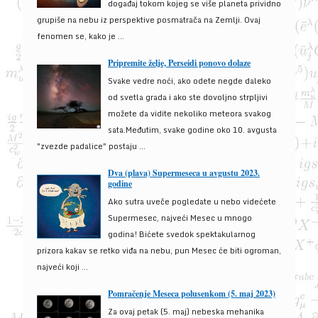
događaj tokom kojeg se više planeta prividno
grupiše na nebu iz perspektive posmatrača na Zemlji. Ovaj
fenomen se, kako je ...
Pripremite želje, Perseidi ponovo dolaze
Svake vedre noći, ako odete negde daleko
od svetla grada i ako ste dovoljno strpljivi
možete da vidite nekoliko meteora svakog
sata.Međutim, svake godine oko 10. avgusta
"zvezde padalice" postaju ...
Dva (plava) Supermeseca u avgustu 2023.
godine
Ako sutra uveče pogledate u nebo videćete
Supermesec, najveći Mesec u mnogo
godina! Bićete svedok spektakularnog
prizora kakav se retko viđa na nebu, pun Mesec će biti ogroman,
najveći koji ...
Pomračenje Meseca polusenkom (5. maj 2023)
Za ovaj petak (5. maj) nebeska mehanika