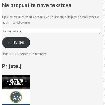
Ne propustite nove tekstove
Upišite Vašu e-mail adresu ako želite da dobijate obaveštenja o
novim tekstovima
E-
mail
adresa
Prijavi se!
Join 10.9K other subscribers
Prijatelji