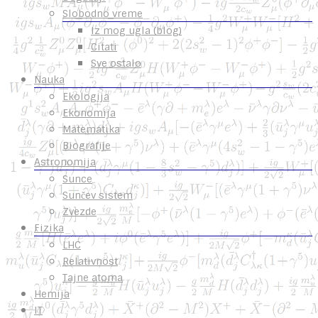
Slobodno vreme
Iz mog ugla (blog)
Citati
Sve ostalo
Nauka
Ekologija
Ekonomija
Matematika
Biografije
Astronomija
Sunce
Sunčev sistem
Zvezde
Fizika
LHC
Relativnost
Tajne atoma
Hemija
IT