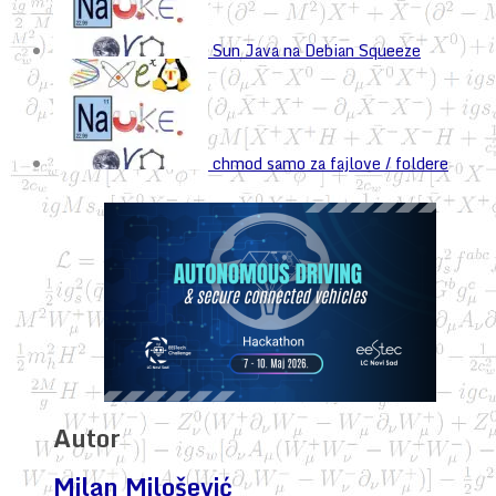
Sun Java na Debian Squeeze
chmod samo za fajlove / foldere
Autor
Milan Milošević