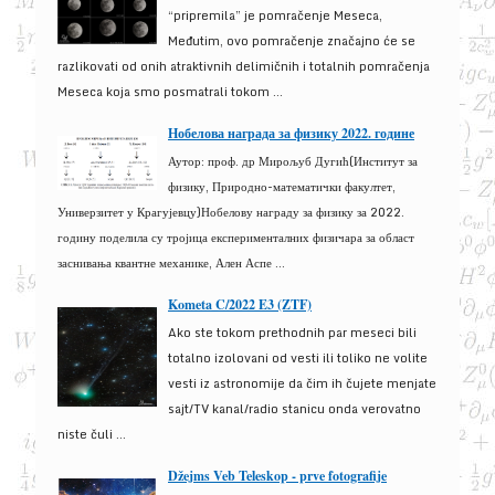
“pripremila” je pomračenje Meseca,
Međutim, ovo pomračenje značajno će se
razlikovati od onih atraktivnih delimičnih i totalnih pomračenja
Meseca koja smo posmatrali tokom ...
Нобелова награда за физику 2022. године
Аутор: проф. др Мирољуб Дугић(Институт за
физику, Природно-математички факултет,
Универзитет у Крагујевцу)Нобелову награду за физику за 2022.
годину поделила су тројица експерименталних физичара за област
заснивања квантне механике, Ален Аспе ...
Kometa C/2022 E3 (ZTF)
Ako ste tokom prethodnih par meseci bili
totalno izolovani od vesti ili toliko ne volite
vesti iz astronomije da čim ih čujete menjate
sajt/TV kanal/radio stanicu onda verovatno
niste čuli ...
Džejms Veb Teleskop - prve fotografije