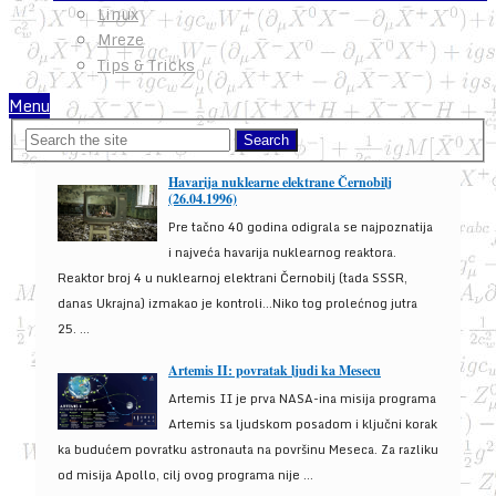
Linux
Mreze
Tips & Tricks
Menu
Havarija nuklearne elektrane Černobilj
(26.04.1996)
Pre tačno 40 godina odigrala se najpoznatija
i najveća havarija nuklearnog reaktora.
Reaktor broj 4 u nuklearnoj elektrani Černobilj (tada SSSR,
danas Ukrajna) izmakao je kontroli...Niko tog prolećnog jutra
25. ...
Artemis II: povratak ljudi ka Mesecu
Artemis II je prva NASA-ina misija programa
Artemis sa ljudskom posadom i ključni korak
ka budućem povratku astronauta na površinu Meseca. Za razliku
od misija Apollo, cilj ovog programa nije ...