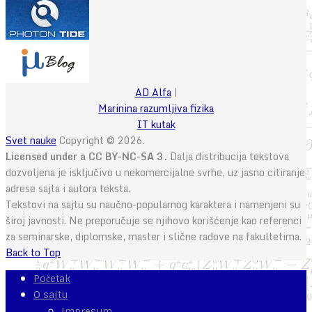
AD Alfa
|
Marinina razumljiva fizika
IT kutak
Svet nauke
Copyright © 2026.
Licensed under a CC BY-NC-SA 3.
Dalja distribucija tekstova
dozvoljena je isključivo u nekomercijalne svrhe, uz jasno citiranje
adrese sajta i autora teksta.
Tekstovi na sajtu su naučno-popularnog karaktera i namenjeni su
široj javnosti. Ne preporučuje se njihovo korišćenje kao referenci
za seminarske, diplomske, master i slične radove na fakultetima.
Back to Top
Početak
O sajtu
Impresum