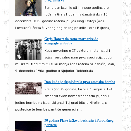
programerke
Samo dan kasnije ali i mnogo godina pre
rođenja Grejs Hoper, na današnji dan, 10.
decembra 1815. godine rođena je Ejda King Lavlejs (Ada
Lovelace), ćerka čuvenog engleskog pesnika Lorda Bajrona, ...
Grejs Hoper: do ratne mornarice do
kompajlera i buba
Kada govorimo o IT sektoru, matematici i
vojsci verovatno nam prva asocijacija budu
muškarci. Međutim, tu sliku menja žena rođena na današnji dan,
9. decembra 1906. godine u Njujorku. Doktorirala ...
Dan kada je eksplodirala prva atomska bomba
Pre tačno 75 godine, tačnije 6. avgusta 1945.
američki avion bombarder bacio je jednu
jedinu bombu na japanski grad. Taj grad bila je Hirošima, a
posledice te bombe pamtiće generacije ...
30 godina Plave tačke u beskraju i Porodičnog
portreta