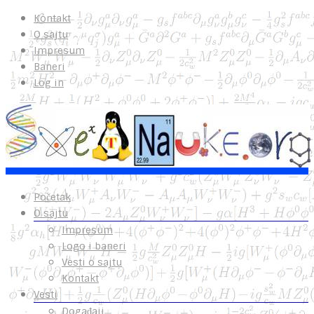
Kontakt
O sajtu
Impresum
Baneri
Log in
Početak
O sajtu
Impresum
Logo i baneri
Vesti o sajtu
Kontakt
Vesti
Događaji