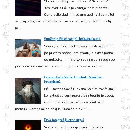
Šta mislite šta je ovo na slici? Ne znate? …
Ova svetla tačka je Zemlja, naša planeta.
Generacije ljudi, hiljadama godina žive na toj
svetloj tački, sve što ste ikada… nalazi se na njoj…A fotografije
je ...
Sunčanje i/ili zdravlje? Izaberite sami!
Sunce, taj žuti disk koji svakoga dana putuje
po plavom nebeskom svodu, je samo jedna
od nekoliko milijardi zvezda rasutih svuda po
praznom prostoru svemira. Ono je jedna sasvim obična ...
Leonardo da Vinči: Umetnik. Naučnik.
Pronalazač.
Pišu: Jovana Savić i Jovana Stanimirović“Onaj
ko isključivo ceni praksu bez teorije je poput
moreplovca koji se ukrca na brod bez
kormila i kompasa, ne znajući kuda se plovi.” - ...
Prva fotografija crne rupe!
Već nekoliko decenija, a može se reći i