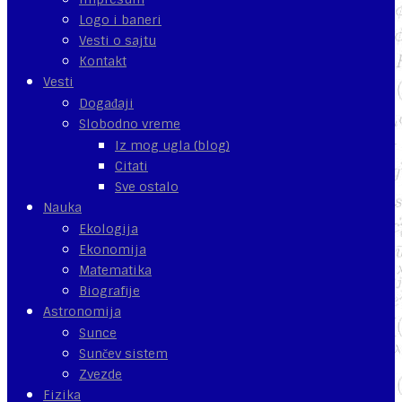
Logo i baneri
Vesti o sajtu
Kontakt
Vesti
Događaji
Slobodno vreme
Iz mog ugla (blog)
Citati
Sve ostalo
Nauka
Ekologija
Ekonomija
Matematika
Biografije
Astronomija
Sunce
Sunčev sistem
Zvezde
Fizika