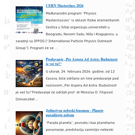
CERN Masterclass 2026
Međunarodni program “Physics
Masterclasses” iz oblasti fizike elementarnih
čestica u Srbiji organizuju univerziteti u
Beogradu, Novom Sadu, Nišu i Kragujevcu, u
saradnji sa IPPOG (“International Particle Physics Outreach
Group”). Program će se ...
Predavanje „Per Aspera Ad Astra: Budućnost
je već tu!“
U utorak, 24. februara 2026. godine, od 12
časova, biće održano on-line predavanje pod
naslovom:„Per Aspera Ad Astra: Budućnost
je već tu!“Predavanje će održati prof. dr Miroslav D. Filipović
(Univerzitet ...
Jedinstven nebeski fenomen - Planete
paradiraju nebom
“Parada planeta”, poznata i kao planetarno
poravnanje, predstavlja zanimljiv nebeski