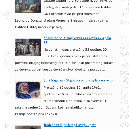
Galileo Galilej i prvi teleskop (izvor: Physics
Today)Na današnji dan 1609. godine Galileo
Galilej predstavio je "prvi teleskop"
Leonardu Donatu, vladaru Venecije, i njegovim savetnicima.
Galileo Galilej napravio je ovaj ...
52 godine od Malog koraka za čoveka - Apolo
11
Na današnji dan, pre tačno 52 godine, 20.
jula 1969. godine čovek je prvi sleteo na
površinu drugog nebeskog tela.Oko šest sati pre “malog koraka
za čoveka, ali velikog za čovečanstvo” dvočlana posada ...
Juri Gagarin - 60 godina od prvog leta u svemir
Pre tačno 60 godina, 12. aprila 1961.
godine oko 9 sati po Moskovskom vremenu,
raketa Vostok 1 poletela je ka svemiru. U
raketi je sedeo Juri Gagarin koji je nekoliko minuta
kasnije postao prvi čovek u ...
Rođendan Ejde King Lavlejs - prve