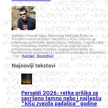
Urednik i vlasnik sajta. Doktorirao teorijsku fiziku na
Prirodno-matematičkom fakultetu u Nišu. Najviše ga
interesuje astrofizika, kosmologija i inflacija, a najveći deo
svog slobodnog vremena posvećuje popularizaciji i
približavanju nauke mladima. Dugogodišnji borac za
razotkrivanje astrolagarija i ostalih kvazinauka na Internetu,
i šire. (
Kontakt
,
Biografija)
)
Najnoviji tekstovi
Perseidi 2026: retka prilika za
savršeno tamno nebo i najlepšu
“kišu zvezda padalica” godine