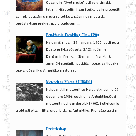
Odavno je "Svet nauke" otišao u zimski...
letnji... višegodišnji san i teško ga je probuditi
ali neki događaji u nauci su toliko značajni da mogu da
predstavljaju prekretnicu u budućem ...
Bendžamin Frenklin (1706 - 1790)
Na današnji dan, 17. januara, 1706. godine, u
Bostonu (Masačusets, SAD), rođen je
Benžamin Frenklin (Benjamin Franklin),
američki naučnik i političar, borac za ljudska
prava, učesnik u Američkom ratu za ...
Meteorit sa Marsa ALH84001
Najpoznatiji meteorit sa Marsa otkriven je 27.
decembra 1984. godine na Antarktiku.Ovaj
meteorit nosi oznaku ALH84001 i otkriven je
u oblasti Allan Hills, grupi brda na Antarktiku. Pronašao ga tim
...
Prvi teleskop