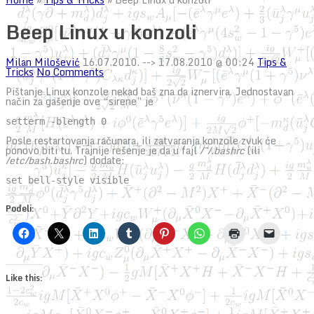
Beep Linux u konzoli
Milan Milošević
16.07.2010.
--> 17.08.2010 @ 00:24
Tips &
Tricks
No Comments
Pištanje Linux konzole nekad baš zna da iznervira. Jednostavan
način za gašenje ove “sirene” je
setterm -blength 0
Posle restartovanja računara, ili zatvaranja konzole zvuk će
ponovo biti tu. Trajnije rešenje je da u fajl
/~/.bashrc
(ili
/etc/bash.bashrc
) dodate:
set bell-style visible
Podeli:
Like this: