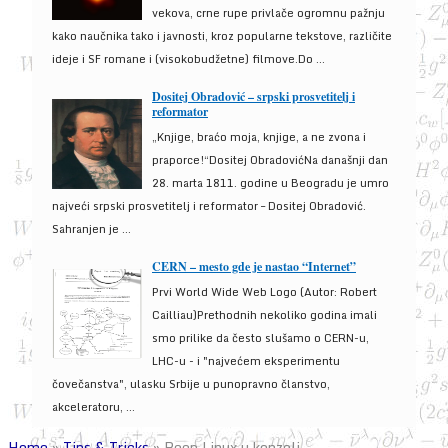
vekova, crne rupe privlače ogromnu pažnju
kako naučnika tako i javnosti, kroz popularne tekstove, različite
ideje i SF romane i (visokobudžetne) filmove.Do ...
Dositej Obradović – srpski prosvetitelj i
reformator
„Knjige, braćo moja, knjige, a ne zvona i
praporce!“Dositej ObradovićNa današnji dan
28. marta 1811. godine u Beogradu je umro
najveći srpski prosvetitelj i reformator – Dositej Obradović.
Sahranjen je ...
CERN – mesto gde je nastao “Internet”
Prvi World Wide Web Logo (Autor: Robert
Cailliau)Prethodnih nekoliko godina imali
smo prilike da često slušamo o CERN-u,
LHC-u - i "najvećem eksperimentu
čovečanstva", ulasku Srbije u punopravno članstvo,
akceleratoru, ...
Home
»
Tips & Tricks
»
Beep Linux u konzoli