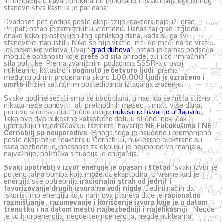
informacija o havarii nuklearne elektrane i evakucaija ugroženog
stanovništva kasnila je par dana!
Dvadeset pet godina posle eksplozije reaktora najbliži grad,
Prijpat, ostao je zamrznut u vremenu. Danas taj grad izgleda
onako kako je ostavljen tog aprilskog dana, kada su ga svi
stanovnici napustili. Niko se nije vratio, niti će moći na se vrati…
još nekoliko vekova. Ovaj “
grad duhova
” ostao je da nas podseća
moguće opasnosti koje prete od sila prirode, ali i od “mračnih”
sila politike. Prema zvaničnim podacima SSSR-a u ovoj
nuklearnoj katastrofi
poginulo je četvoro ljudi
, prema
međunarodnim procenama skoro
100.000 ljudi je ozračeno i
umrlo
ili živi sa trajnim posledicama izlaganja zračenju.
Svake godine sećali smo se ovog dana, u nadi da se ništa slično
nikada neće ponoviti, ali prethodnih mesec, i malo više dana,
ponovo smo svedoci jedne druge
nukearne havarije u Japanu
.
Iako ove dve nukearne katastrofe deluju slično, neki čak i
upoređuju i izjednačavaju razmere, havarije
NE Fukukušima i NE
Černobilj su neuporedive
. Mnogo toga je naučeno i promenjeno
posle eksplozije reaktora u Černobilu, nuklearne elektrane su
sada bezbednije, opasnost za okolinu je neuporedivo manja a,
najvažnije, politička situacija je drugačija.
Svaki upotrebljiv izvor energije je opasan i štetan
, svaki izvor je
potencijalna bomba koja može da eksplodira. U vreme kad je
energija sve potrebnija
iracionalni strah od jednih i
favorizovanje drugih izvora ne vodi nigde
. Jedini način da
iskoristimo energiju koju nam ova planeta daje je
racionalno
razmišljanje, razumevanje i korišćenje izvora koje je u datom
trenutku i na datom mestu najbezbedniji i najefikasniji
. Negde
je to hidroenergija, negde termoenergija, negde nuklearna