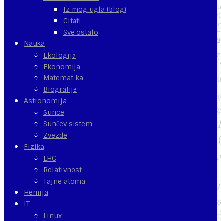
Iz mog ugla (blog)
Citati
Sve ostalo
Nauka
Ekologija
Ekonomija
Matematika
Biografije
Astronomija
Sunce
Sunčev sistem
Zvezde
Fizika
LHC
Relativnost
Tajne atoma
Hemija
IT
Linux