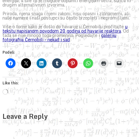
energija, a sve to je moguće dopuniti energijom vetra, sunca ili
drugim alternativnim izvorima.
Priroda, njena snaga i njeni zakoni, nisu opasni i zlonamerni, ali
naše namere i naši postupci su često brzopleti i nepromišljeni.
Više o tome kako je došlo do havarije u Černobilu pročitajte
u
tekstu napisanom povodom 20 godina od havarije reaktora
. Od
tada se nije mnogo toga promenilo. Pogledajte i
galeriju
fotografija Černobilj – nekad i sad
.
Podeli:
Like this:
Loading…
Leave a Reply