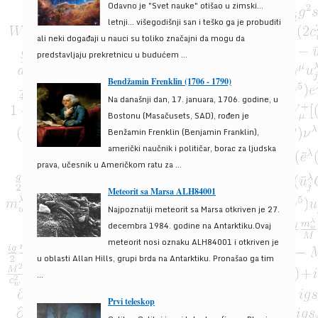
Odavno je "Svet nauke" otišao u zimski...
letnji... višegodišnji san i teško ga je probuditi
ali neki događaji u nauci su toliko značajni da mogu da
predstavljaju prekretnicu u budućem ...
Bendžamin Frenklin (1706 - 1790)
Na današnji dan, 17. januara, 1706. godine, u
Bostonu (Masačusets, SAD), rođen je
Benžamin Frenklin (Benjamin Franklin),
američki naučnik i političar, borac za ljudska
prava, učesnik u Američkom ratu za ...
Meteorit sa Marsa ALH84001
Najpoznatiji meteorit sa Marsa otkriven je 27.
decembra 1984. godine na Antarktiku.Ovaj
meteorit nosi oznaku ALH84001 i otkriven je
u oblasti Allan Hills, grupi brda na Antarktiku. Pronašao ga tim
...
Prvi teleskop