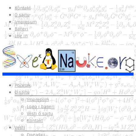
Kontakt
O sajtu
Impresum
Baneri
Log in
Početak
O sajtu
Impresum
Logo i baneri
Vesti o sajtu
Kontakt
Vesti
Događaji