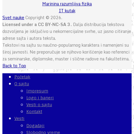
Marinina razumljiva fizika
IT kutak
Svet nauke
Copyright © 2026.
Licensed under a CC BY-NC-SA 3.
Dalja distribucija tekstova
dozvoljena je isključivo u nekomercijalne svrhe, uz jasno citiranje
adrese sajta i autora teksta.
Tekstovi na sajtu su naučno-popularnog karaktera i namenjeni su
široj javnosti. Ne preporučuje se njihovo korišćenje kao referenci
za seminarske, diplomske, master i slične radove na fakultetima.
Back to Top
Početak
O sajtu
Impresum
Logo i baneri
Vesti o sajtu
Kontakt
Vesti
Događaji
Slobodno vreme