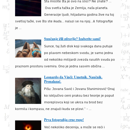
Šta mislite šta je ovo na slici? Ne znate? …
Ova svetla tačka je Zemlja, naša planeta.
Generacije ljudi, hiljadama godina žive na toj
svetloj tački, sve što ste ikada… nalazi se na njoj…A fotografije
je ...
Sunčanje i/ili zdravlje? Izaberite sami!
Sunce, taj žuti disk koji svakoga dana putuje
po plavom nebeskom svodu, je samo jedna
od nekoliko milijardi zvezda rasutih svuda po
praznom prostoru svemira. Ono je jedna sasvim obična ...
Leonardo da Vinči: Umetnik. Naučnik.
Pronalazač.
Pišu: Jovana Savić i Jovana Stanimirović“Onaj
ko isključivo ceni praksu bez teorije je poput
moreplovca koji se ukrca na brod bez
kormila i kompasa, ne znajući kuda se plovi.” - ...
Prva fotografija crne rupe!
Već nekoliko decenija, a može se reći i