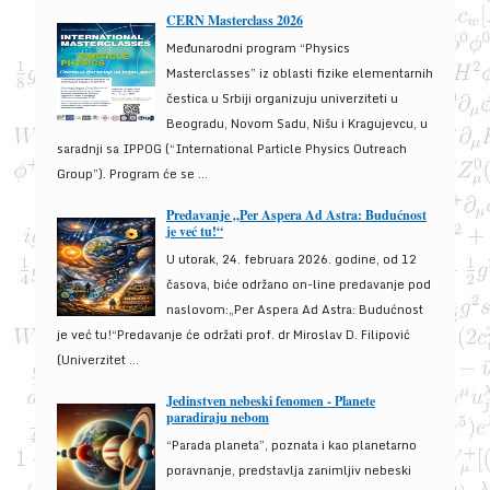
CERN Masterclass 2026
Međunarodni program “Physics
Masterclasses” iz oblasti fizike elementarnih
čestica u Srbiji organizuju univerziteti u
Beogradu, Novom Sadu, Nišu i Kragujevcu, u
saradnji sa IPPOG (“International Particle Physics Outreach
Group”). Program će se ...
Predavanje „Per Aspera Ad Astra: Budućnost
je već tu!“
U utorak, 24. februara 2026. godine, od 12
časova, biće održano on-line predavanje pod
naslovom:„Per Aspera Ad Astra: Budućnost
je već tu!“Predavanje će održati prof. dr Miroslav D. Filipović
(Univerzitet ...
Jedinstven nebeski fenomen - Planete
paradiraju nebom
“Parada planeta”, poznata i kao planetarno
poravnanje, predstavlja zanimljiv nebeski