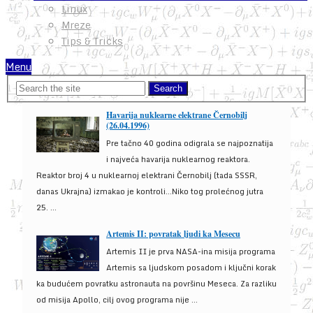
Linux
Mreze
Tips & Tricks
Menu
Havarija nuklearne elektrane Černobilj
(26.04.1996)
Pre tačno 40 godina odigrala se najpoznatija
i najveća havarija nuklearnog reaktora.
Reaktor broj 4 u nuklearnoj elektrani Černobilj (tada SSSR,
danas Ukrajna) izmakao je kontroli...Niko tog prolećnog jutra
25. ...
Artemis II: povratak ljudi ka Mesecu
Artemis II je prva NASA-ina misija programa
Artemis sa ljudskom posadom i ključni korak
ka budućem povratku astronauta na površinu Meseca. Za razliku
od misija Apollo, cilj ovog programa nije ...