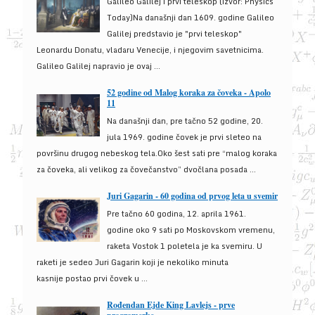
Galileo Galilej i prvi teleskop (izvor: Physics
Today)Na današnji dan 1609. godine Galileo
Galilej predstavio je "prvi teleskop"
Leonardu Donatu, vladaru Venecije, i njegovim savetnicima.
Galileo Galilej napravio je ovaj ...
52 godine od Malog koraka za čoveka - Apolo
11
Na današnji dan, pre tačno 52 godine, 20.
jula 1969. godine čovek je prvi sleteo na
površinu drugog nebeskog tela.Oko šest sati pre “malog koraka
za čoveka, ali velikog za čovečanstvo” dvočlana posada ...
Juri Gagarin - 60 godina od prvog leta u svemir
Pre tačno 60 godina, 12. aprila 1961.
godine oko 9 sati po Moskovskom vremenu,
raketa Vostok 1 poletela je ka svemiru. U
raketi je sedeo Juri Gagarin koji je nekoliko minuta
kasnije postao prvi čovek u ...
Rođendan Ejde King Lavlejs - prve