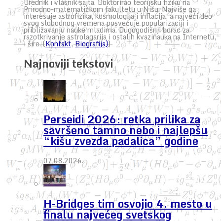
Urednik i vlasnik sajta. Doktorirao teorijsku fiziku na
Prirodno-matematičkom fakultetu u Nišu. Najviše ga
interesuje astrofizika, kosmologija i inflacija, a najveći deo
svog slobodnog vremena posvećuje popularizaciji i
približavanju nauke mladima. Dugogodišnji borac za
razotkrivanje astrolagarija i ostalih kvazinauka na Internetu,
i šire. (
Kontakt
,
Biografija)
)
Najnoviji tekstovi
Perseidi 2026: retka prilika za
savršeno tamno nebo i najlepšu
“kišu zvezda padalica” godine
07.08.2026.
H-Bridges tim osvojio 4. mesto u
finalu najvećeg svetskog