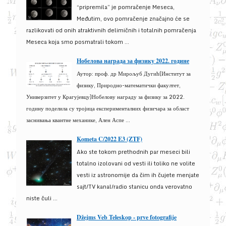
“pripremila” je pomračenje Meseca,
Međutim, ovo pomračenje značajno će se
razlikovati od onih atraktivnih delimičnih i totalnih pomračenja
Meseca koja smo posmatrali tokom ...
Нобелова награда за физику 2022. године
Аутор: проф. др Мирољуб Дугић(Институт за
физику, Природно-математички факултет,
Универзитет у Крагујевцу)Нобелову награду за физику за 2022.
годину поделила су тројица експерименталних физичара за област
заснивања квантне механике, Ален Аспе ...
Kometa C/2022 E3 (ZTF)
Ako ste tokom prethodnih par meseci bili
totalno izolovani od vesti ili toliko ne volite
vesti iz astronomije da čim ih čujete menjate
sajt/TV kanal/radio stanicu onda verovatno
niste čuli ...
Džejms Veb Teleskop - prve fotografije