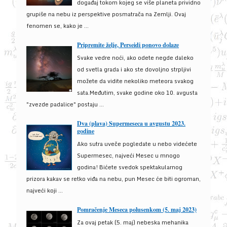
događaj tokom kojeg se više planeta prividno
grupiše na nebu iz perspektive posmatrača na Zemlji. Ovaj
fenomen se, kako je ...
Pripremite želje, Perseidi ponovo dolaze
Svake vedre noći, ako odete negde daleko
od svetla grada i ako ste dovoljno strpljivi
možete da vidite nekoliko meteora svakog
sata.Međutim, svake godine oko 10. avgusta
"zvezde padalice" postaju ...
Dva (plava) Supermeseca u avgustu 2023.
godine
Ako sutra uveče pogledate u nebo videćete
Supermesec, najveći Mesec u mnogo
godina! Bićete svedok spektakularnog
prizora kakav se retko viđa na nebu, pun Mesec će biti ogroman,
najveći koji ...
Pomračenje Meseca polusenkom (5. maj 2023)
Za ovaj petak (5. maj) nebeska mehanika