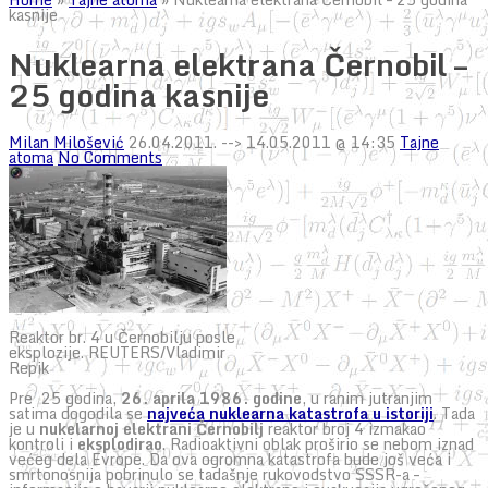
kasnije
Nuklearna elektrana Černobil –
25 godina kasnije
Milan Milošević
26.04.2011.
--> 14.05.2011 @ 14:35
Tajne
atoma
No Comments
Reaktor br. 4 u Černobilju posle
eksplozije. REUTERS/Vladimir
Repik
Pre 25 godina,
26. aprila 1986. godine
, u ranim jutranjim
satima dogodila se
najveća nuklearna katastrofa u istoriji
. Tada
je u
nukelarnoj elektrani Černobilj
reaktor broj 4 izmakao
kontroli i
eksplodirao
. Radioaktivni oblak proširio se nebom iznad
većeg dela Evrope. Da ova ogromna katastrofa bude još veća i
smrtonosnija pobrinulo se tadašnje rukovodstvo SSSR-a –