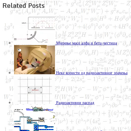
Related Posts
Мјерење масе алфа и бета-честица
Неке користи од радиоактивног зрачења
Радиоактивни распад