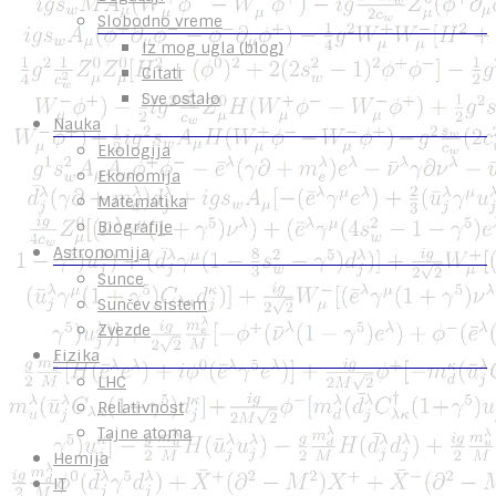
Slobodno vreme
Iz mog ugla (blog)
Citati
Sve ostalo
Nauka
Ekologija
Ekonomija
Matematika
Biografije
Astronomija
Sunce
Sunčev sistem
Zvezde
Fizika
LHC
Relativnost
Tajne atoma
Hemija
IT