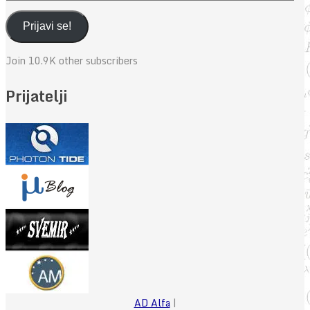
mail
adresa
Prijavi se!
Join 10.9K other subscribers
Prijatelji
AD Alfa
|