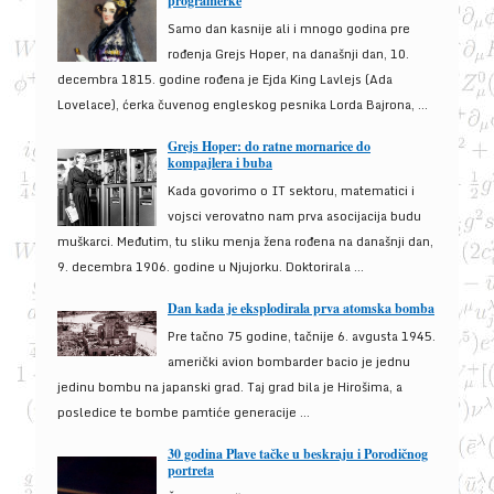
programerke
Samo dan kasnije ali i mnogo godina pre
rođenja Grejs Hoper, na današnji dan, 10.
decembra 1815. godine rođena je Ejda King Lavlejs (Ada
Lovelace), ćerka čuvenog engleskog pesnika Lorda Bajrona, ...
Grejs Hoper: do ratne mornarice do
kompajlera i buba
Kada govorimo o IT sektoru, matematici i
vojsci verovatno nam prva asocijacija budu
muškarci. Međutim, tu sliku menja žena rođena na današnji dan,
9. decembra 1906. godine u Njujorku. Doktorirala ...
Dan kada je eksplodirala prva atomska bomba
Pre tačno 75 godine, tačnije 6. avgusta 1945.
američki avion bombarder bacio je jednu
jedinu bombu na japanski grad. Taj grad bila je Hirošima, a
posledice te bombe pamtiće generacije ...
30 godina Plave tačke u beskraju i Porodičnog
portreta