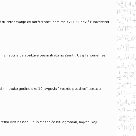
!“Predavanje će održati prof. dr Miroslav D. Filipović (Univerzitet
še na nebu iz perspektive posmatrača na Zemlji. Ovaj fenomen se,
tim, svake godine oko 10. avgusta "zvezde padalice" postaju ...
ko viđa na nebu, pun Mesec će biti ogroman, najveći koji ...