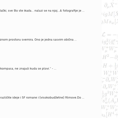
ački, sve što ste ikada… nalazi se na njoj…A fotografije je ...
znom prostoru svemira. Ono je jedna sasvim obična ...
kompasa, ne znajući kuda se plovi.” - ...
azličite ideje i SF romane i (visokobudžetne) filmove.Do ...