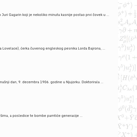
uri Gagarin koji je nekoliko minuta kasnije postao prvi čovek u ...
a Lovelace), ćerka čuvenog engleskog pesnika Lorda Bajrona, ...
ašnji dan, 9. decembra 1906. godine u Njujorku. Doktorirala ...
ošima, a posledice te bombe pamtiće generacije ...