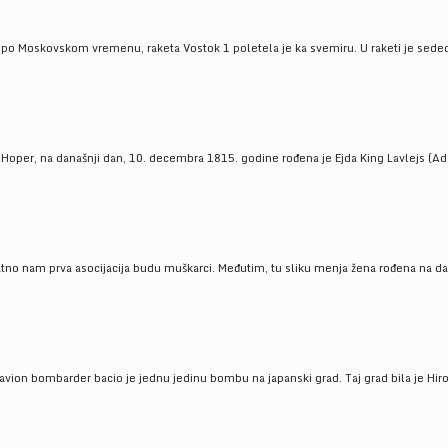
 po Moskovskom vremenu, raketa Vostok 1 poletela je ka svemiru. U raketi je sedeo J
 Hoper, na današnji dan, 10. decembra 1815. godine rođena je Ejda King Lavlejs (Ad
tno nam prva asocijacija budu muškarci. Međutim, tu sliku menja žena rođena na dan
 avion bombarder bacio je jednu jedinu bombu na japanski grad. Taj grad bila je Hir