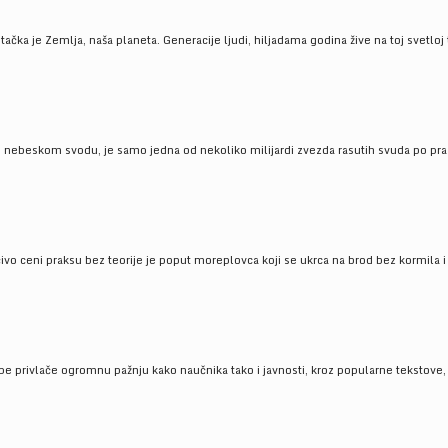
ačka je Zemlja, naša planeta. Generacije ljudi, hiljadama godina žive na toj svetloj t
om nebeskom svodu, je samo jedna od nekoliko milijardi zvezda rasutih svuda po pra
čivo ceni praksu bez teorije je poput moreplovca koji se ukrca na brod bez kormila i 
pe privlače ogromnu pažnju kako naučnika tako i javnosti, kroz popularne tekstove, r