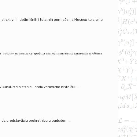
 atraktivnih delimičnih i totalnih pomračenja Meseca koja smo
. годину поделила су тројица експерименталних физичара за област
V kanal/radio stanicu onda verovatno niste čuli ...
gu da predstavljaju prekretnicu u budućem ...