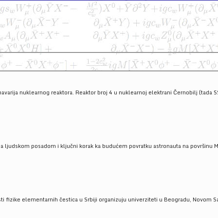
havarija nuklearnog reaktora. Reaktor broj 4 u nuklearnoj elektrani Černobilj (tada 
a ljudskom posadom i ključni korak ka budućem povratku astronauta na površinu Mese
 fizike elementarnih čestica u Srbiji organizuju univerziteti u Beogradu, Novom Sad