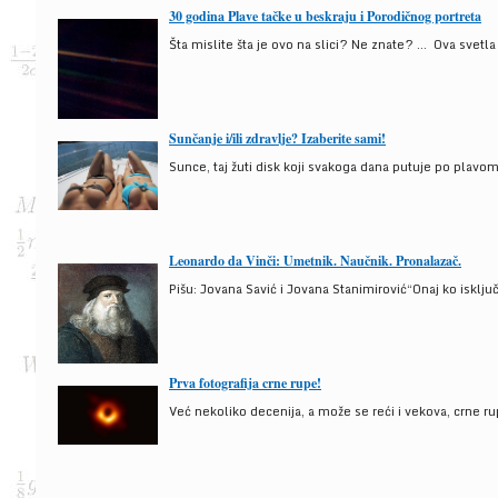
30 godina Plave tačke u beskraju i Porodičnog portreta
Šta mislite šta je ovo na slici? Ne znate? … Ova svetla t
Sunčanje i/ili zdravlje? Izaberite sami!
Sunce, taj žuti disk koji svakoga dana putuje po plav
Leonardo da Vinči: Umetnik. Naučnik. Pronalazač.
Pišu: Jovana Savić i Jovana Stanimirović“Onaj ko isklju
Prva fotografija crne rupe!
Već nekoliko decenija, a može se reći i vekova, crne ru