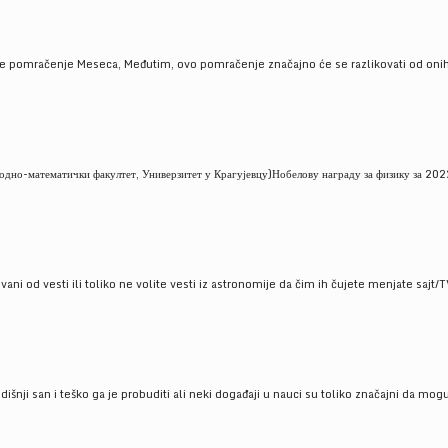
je pomračenje Meseca, Međutim, ovo pomračenje značajno će se razlikovati od onih
но-математички факултет, Универзитет у Крагујевцу)Нобелову награду за физику за 2022
ni od vesti ili toliko ne volite vesti iz astronomije da čim ih čujete menjate sajt/T
godišnji san i teško ga je probuditi ali neki događaji u nauci su toliko značajni da mo