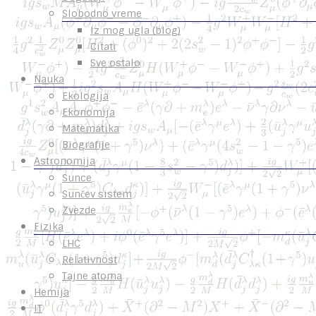
Slobodno vreme
Iz mog ugla (blog)
Citati
Sve ostalo
Nauka
Ekologija
Ekonomija
Matematika
Biografije
Astronomija
Sunce
Sunčev sistem
Zvezde
Fizika
LHC
Relativnost
Tajne atoma
Hemija
IT