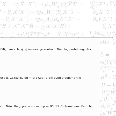
SSSR, danas Ukrajna) izmakao je kontroli...Niko tog prolećnog jutra
ca. Za razliku od misija Apollo, cilj ovog programa nije ...
u, Nišu i Kragujevcu, u saradnji sa IPPOG (“International Particle