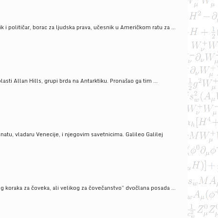
i političar, borac za ljudska prava, učesnik u Američkom ratu za ...
ti Allan Hills, grupi brda na Antarktiku. Pronašao ga tim ...
onatu, vladaru Venecije, i njegovim savetnicima. Galileo Galilej
g koraka za čoveka, ali velikog za čovečanstvo” dvočlana posada ...