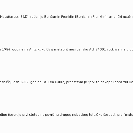
Masačusets, SAD), rođen je Benžamin Frenklin (Benjamin Franklin), američki naučnik 
 1984. godine na Antarktiku.Ovaj meteorit nosi oznaku ALH84001 i otkriven je u oblas
a današnji dan 1609. godine Galileo Galilej predstavio je "prvi teleskop" Leonardu D
odine čovek je prvi sleteo na površinu drugog nebeskog tela.Oko šest sati pre “malo