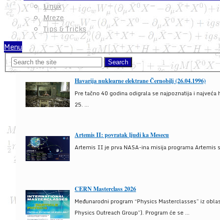
Linux
Mreze
Tips & Tricks
Menu
Havarija nuklearne elektrane Černobilj (26.04.1996)
Pre tačno 40 godina odigrala se najpoznatija i najveća 
25. ...
Artemis II: povratak ljudi ka Mesecu
Artemis II je prva NASA-ina misija programa Artemis s
CERN Masterclass 2026
Međunarodni program “Physics Masterclasses” iz oblasti
Physics Outreach Group”). Program će se ...