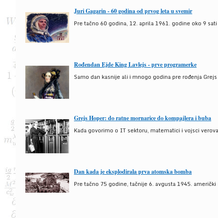
Juri Gagarin - 60 godina od prvog leta u svemir
Pre tačno 60 godina, 12. aprila 1961. godine oko 9 sati
Rođendan Ejde King Lavlejs - prve programerke
Samo dan kasnije ali i mnogo godina pre rođenja Grejs
Grejs Hoper: do ratne mornarice do kompajlera i buba
Kada govorimo o IT sektoru, matematici i vojsci verova
Dan kada je eksplodirala prva atomska bomba
Pre tačno 75 godine, tačnije 6. avgusta 1945. američki