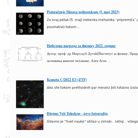
Pomračenje Meseca polusenkom (5. maj 2023)
Za ovaj petak (5. maj) nebeska mehanika “pripremila” 
posmatrali tokom ...
Нобелова награда за физику 2022. године
Аутор: проф. др Мирољуб Дугић(Институт за физику, Природ
заснивања квантне механике, Ален Аспе ...
Kometa C/2022 E3 (ZTF)
Ako ste tokom prethodnih par meseci bili totalno izolova
Džejms Veb Teleskop - prve fotografije
Odavno je "Svet nauke" otišao u zimski... letnji... više