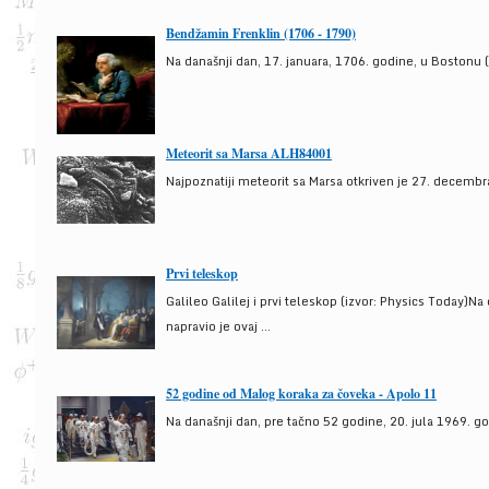
Bendžamin Frenklin (1706 - 1790)
Na današnji dan, 17. januara, 1706. godine, u Bostonu (
Meteorit sa Marsa ALH84001
Najpoznatiji meteorit sa Marsa otkriven je 27. decembra
Prvi teleskop
Galileo Galilej i prvi teleskop (izvor: Physics Today)N
napravio je ovaj ...
52 godine od Malog koraka za čoveka - Apolo 11
Na današnji dan, pre tačno 52 godine, 20. jula 1969. g