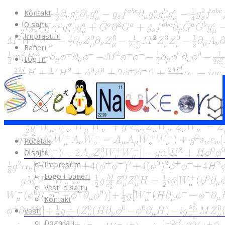
Kontakt
O sajtu
Impresum
Baneri
Log in
Početak
O sajtu
Impresum
Logo i baneri
Vesti o sajtu
Kontakt
Vesti
Događaji