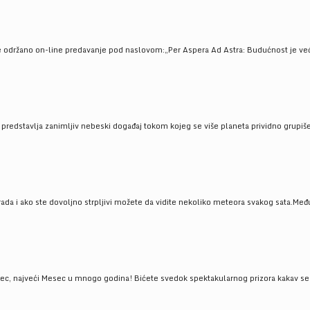
e održano on-line predavanje pod naslovom:„Per Aspera Ad Astra: Budućnost je već tu
, predstavlja zanimljiv nebeski događaj tokom kojeg se više planeta prividno grupi
da i ako ste dovoljno strpljivi možete da vidite nekoliko meteora svakog sata.Među
 najveći Mesec u mnogo godina! Bićete svedok spektakularnog prizora kakav se ret