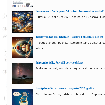
Predavanje „Per Aspera Ad Astra: Budućnost je već tu!“
U utorak, 24. februara 2026. godine, od 12 časova, bić
...
Jedinstven nebeski fenomen - Planete paradiraju nebom
“Parada planeta”, poznata i kao planetarno poravnanje
kako je ...
Pripremite želje, Perseidi ponovo dolaze
Svake vedre noći, ako odete negde daleko od svetla gra
Dva (plava) Supermeseca u avgustu 2023. godine
Ako sutra uveče pogledate u nebo videćete Supermesec,