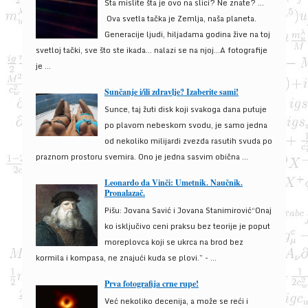
Šta mislite šta je ovo na slici? Ne znate? …
Ova svetla tačka je Zemlja, naša planeta.
Generacije ljudi, hiljadama godina žive na toj
svetloj tački, sve što ste ikada… nalazi se na njoj…A fotografije
je ...
Sunčanje i/ili zdravlje? Izaberite sami!
Sunce, taj žuti disk koji svakoga dana putuje
po plavom nebeskom svodu, je samo jedna
od nekoliko milijardi zvezda rasutih svuda po
praznom prostoru svemira. Ono je jedna sasvim obična ...
Leonardo da Vinči: Umetnik. Naučnik.
Pronalazač.
Pišu: Jovana Savić i Jovana Stanimirović“Onaj
ko isključivo ceni praksu bez teorije je poput
moreplovca koji se ukrca na brod bez
kormila i kompasa, ne znajući kuda se plovi.” - ...
Prva fotografija crne rupe!
Već nekoliko decenija, a može se reći i