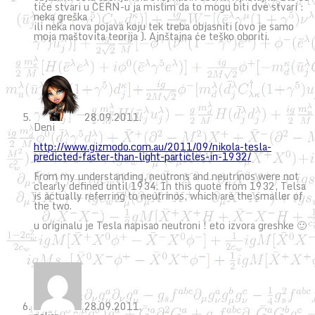
tiče stvari u CERN-u ja mislim da to mogu biti dve stvari :
neka greška ,
ili neka nova pojava koju tek treba objasniti (ovo je samo
moja maštovita teorija ). Ajnštajna će teško oboriti.
28.09.2011.
Deni
http://www.gizmodo.com.au/2011/09/nikola-tesla-
predicted-faster-than-light-particles-in-1932/
From my understanding, neutrons and neutrinos were not
clearly defined until 1934. In this quote from 1932, Telsa
is actually referring to neutrinos, which are the smaller of
the two.
u originalu je Tesla napisao neutroni ! eto izvora greshke 🙂
28.09.2011.