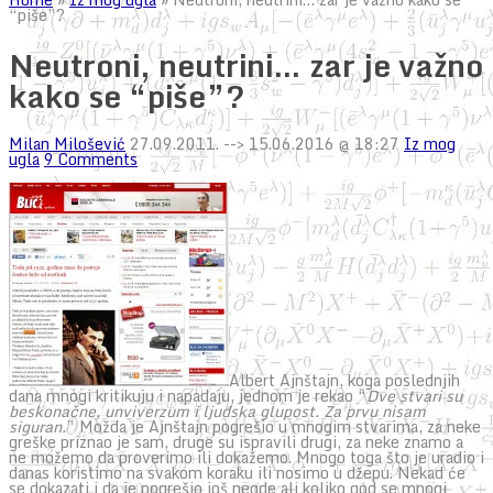
“piše”?
Neutroni, neutrini… zar je važno
kako se “piše”?
Milan Milošević
27.09.2011.
--> 15.06.2016 @ 18:27
Iz mog
ugla
9 Comments
Albert Ajnštajn, koga poslednjih
dana mnogi kritikuju i napadaju, jednom je rekao “
Dve stvari su
beskonačne, unviverzum i ljudska glupost. Za prvu nisam
siguran.
” Možda je Ajnštajn pogrešio u mnogim stvarima, za neke
greške priznao je sam, druge su ispravili drugi, za neke znamo a
ne možemo da proverimo ili dokažemo. Mnogo toga što je uradio i
danas koristimo na svakom koraku ili nosimo u džepu. Nekad će
se dokazati i da je pogrešio još negde ali koliko god se mnogi