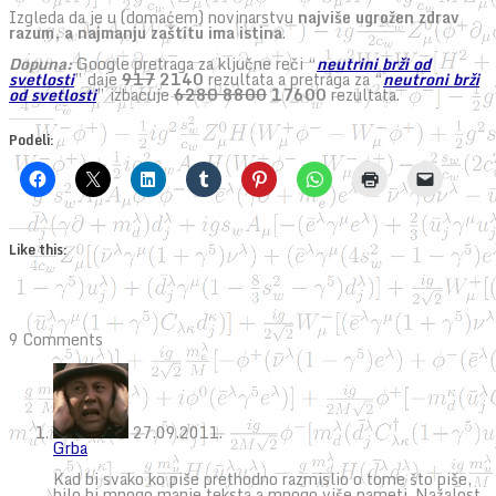
Izgleda da je u (domaćem) novinarstvu
najviše ugrožen zdrav
razum, a najmanju zaštitu ima istina
.
Dopuna:
Google pretraga za ključne reči “
neutrini brži od
svetlosti
” daje
917
2140
rezultata a pretraga za “
neutroni brži
od svetlosti
” izbacuje
6280
8800
17600
rezultata.
Podeli:
Like this:
9 Comments
27.09.2011.
Grba
Kad bi svako ko piše prethodno razmislio o tome što piše,
bilo bi mnogo manje teksta a mnogo više pameti. Nažalost,