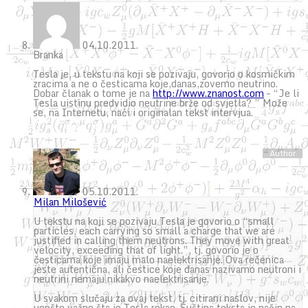
04.10.2011.
Branka
Tesla je, u tekstu na koji se pozivaju, govorio o kosmičkim
zracima a ne o česticama koje,danas,zovemo neutrino.
Dobar članak o tome je na
http://www.znanost.com
– “Je li
Tesla uistinu predvidio neutrine brže od svjetla? ” Može
se, na Internetu, naći i originalan tekst intervjua.
05.10.2011.
Milan Milošević
U tekstu na koji se pozivaju Tesla je govorio o “small
particles, each carrying so small a charge that we are
justified in calling them neutrons. They move with great
velocity, exceeding that of light.”, tj. govorio je o
česticama koje imaju malo naelektrisanje. Ova rečenica
jeste autentična, ali čestice koje danas nazivamo neutroni i
neutrini nemaju nikakvo naelektrisanje.
U svakom slučaju za ovaj tekst, tj. citirani naslov, nije
uopšte važno šta je Tesla rekao. Suština teksta je način na