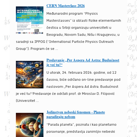
CERN Masterclass 2026
Međunarodni program “Physics
Masterclasses” iz oblasti fizike elementarnih
čestica u Srbiji organizuju univerziteti u
Beogradu, Novom Sadu, Nišu i Kragujevcu, u
saradnji sa IPPOG (“International Particle Physics Outreach
Group”). Program će se ...
Predavanje „Per Aspera Ad Astra: Budućnost
je već tu!“
U utorak, 24. februara 2026. godine, od 12
časova, biće održano on-line predavanje pod
naslovom:„Per Aspera Ad Astra: Budućnost
je već tu!“Predavanje će održati prof. dr Miroslav D. Filipović
(Univerzitet ...
Jedinstven nebeski fenomen - Planete
paradiraju nebom
“Parada planeta”, poznata i kao planetarno
poravnanje, predstavlja zanimljiv nebeski