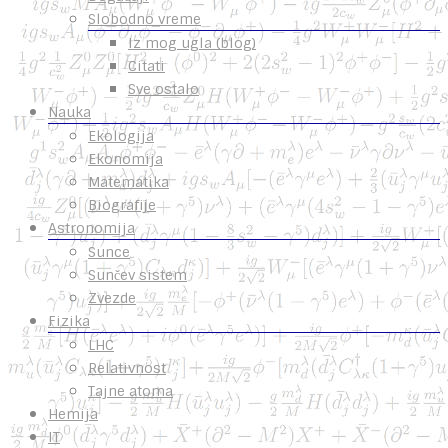
Slobodno vreme
Iz mog ugla (blog)
Citati
Sve ostalo
Nauka
Ekologija
Ekonomija
Matematika
Biografije
Astronomija
Sunce
Sunčev sistem
Zvezde
Fizika
LHC
Relativnost
Tajne atoma
Hemija
IT