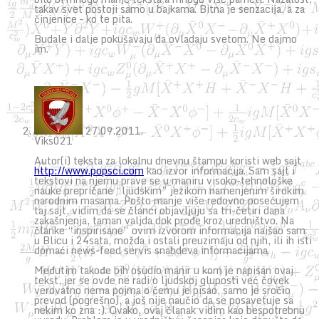
takav svet postoji samo u bajkama. Bitna je senzacija, a za
činjenice – ko te pita.
Budale i dalje pokušavaju da ovladaju svetom. Ne dajmo
im.
27.09.2011.
Viks021
Autor(i) teksta za lokalnu dnevnu štampu koristi web sajt
http://www.popsci.com
kao izvor informacija. Sam sajt i
tekstovi na njemu prave se u maniru visoko-tehnološke
nauke prepričane “ljudskim” jezikom namenjenim širokim
narodnim masama. Pošto manje više redovno posećujem
taj sajt, vidim da se članci objavljuju sa tri-četiri dana
zakašnjenja, taman valjda dok prođe kroz uredništvo. Na
članke “inspirisane” ovim izvorom informacija naišao sam
u Blicu i 24sata, možda i ostali preuzimaju od njih, ili ih isti
domaći news-feed servis snabdeva informacijama.
Međutim takođe bih osudio manir u kom je napisan ovaj
tekst, jer se ovde ne radi o ljudskoj gluposti već čovek
verovatno nema pojma o čemu je pisao, samo je sročio
prevod (pogrešno), a još nije naučio da se posavetuje sa
nekim ko zna :). Ovako, ovaj članak vidim kao bespotrebnu