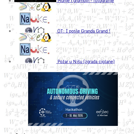
Munje i gromovi – fotografije
OT: I posle Granda Grand !
Požar u Nišu (zgrada ciglane)