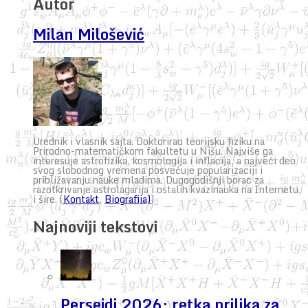
Autor
Milan Milošević
Urednik i vlasnik sajta. Doktorirao teorijsku fiziku na
Prirodno-matematičkom fakultetu u Nišu. Najviše ga
interesuje astrofizika, kosmologija i inflacija, a najveći deo
svog slobodnog vremena posvećuje popularizaciji i
približavanju nauke mladima. Dugogodišnji borac za
razotkrivanje astrolagarija i ostalih kvazinauka na Internetu,
i šire. (
Kontakt
,
Biografija)
)
Najnoviji tekstovi
Perseidi 2026: retka prilika za