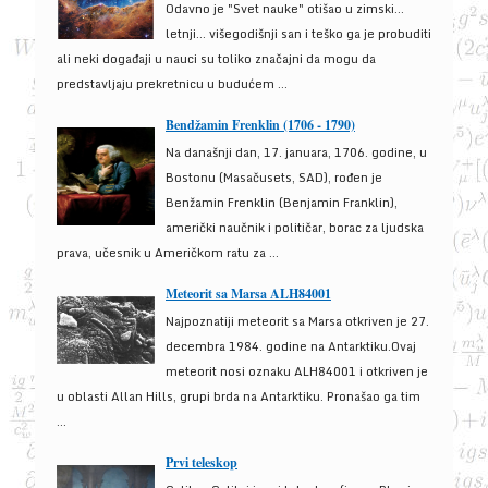
Odavno je "Svet nauke" otišao u zimski...
letnji... višegodišnji san i teško ga je probuditi
ali neki događaji u nauci su toliko značajni da mogu da
predstavljaju prekretnicu u budućem ...
Bendžamin Frenklin (1706 - 1790)
Na današnji dan, 17. januara, 1706. godine, u
Bostonu (Masačusets, SAD), rođen je
Benžamin Frenklin (Benjamin Franklin),
američki naučnik i političar, borac za ljudska
prava, učesnik u Američkom ratu za ...
Meteorit sa Marsa ALH84001
Najpoznatiji meteorit sa Marsa otkriven je 27.
decembra 1984. godine na Antarktiku.Ovaj
meteorit nosi oznaku ALH84001 i otkriven je
u oblasti Allan Hills, grupi brda na Antarktiku. Pronašao ga tim
...
Prvi teleskop