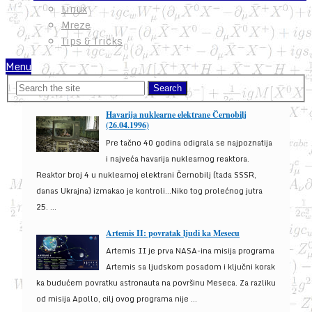
Linux
Mreze
Tips & Tricks
Menu
Havarija nuklearne elektrane Černobilj
(26.04.1996)
Pre tačno 40 godina odigrala se najpoznatija
i najveća havarija nuklearnog reaktora.
Reaktor broj 4 u nuklearnoj elektrani Černobilj (tada SSSR,
danas Ukrajna) izmakao je kontroli...Niko tog prolećnog jutra
25. ...
Artemis II: povratak ljudi ka Mesecu
Artemis II je prva NASA-ina misija programa
Artemis sa ljudskom posadom i ključni korak
ka budućem povratku astronauta na površinu Meseca. Za razliku
od misija Apollo, cilj ovog programa nije ...