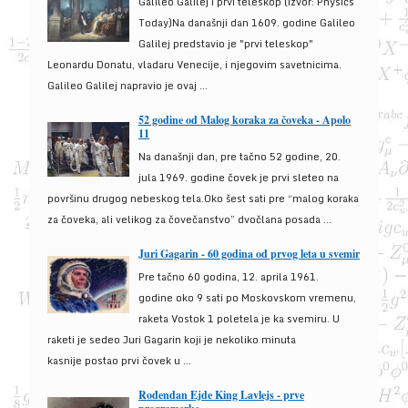
Galileo Galilej i prvi teleskop (izvor: Physics
Today)Na današnji dan 1609. godine Galileo
Galilej predstavio je "prvi teleskop"
Leonardu Donatu, vladaru Venecije, i njegovim savetnicima.
Galileo Galilej napravio je ovaj ...
52 godine od Malog koraka za čoveka - Apolo
11
Na današnji dan, pre tačno 52 godine, 20.
jula 1969. godine čovek je prvi sleteo na
površinu drugog nebeskog tela.Oko šest sati pre “malog koraka
za čoveka, ali velikog za čovečanstvo” dvočlana posada ...
Juri Gagarin - 60 godina od prvog leta u svemir
Pre tačno 60 godina, 12. aprila 1961.
godine oko 9 sati po Moskovskom vremenu,
raketa Vostok 1 poletela je ka svemiru. U
raketi je sedeo Juri Gagarin koji je nekoliko minuta
kasnije postao prvi čovek u ...
Rođendan Ejde King Lavlejs - prve