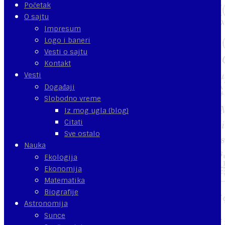
Početak
O sajtu
Impresum
Logo i baneri
Vesti o sajtu
Kontakt
Vesti
Događaji
Slobodno vreme
Iz mog ugla (blog)
Citati
Sve ostalo
Nauka
Ekologija
Ekonomija
Matematika
Biografije
Astronomija
Sunce