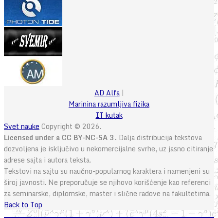
AD Alfa
|
Marinina razumljiva fizika
IT kutak
Svet nauke
Copyright © 2026.
Licensed under a CC BY-NC-SA 3.
Dalja distribucija tekstova
dozvoljena je isključivo u nekomercijalne svrhe, uz jasno citiranje
adrese sajta i autora teksta.
Tekstovi na sajtu su naučno-popularnog karaktera i namenjeni su
široj javnosti. Ne preporučuje se njihovo korišćenje kao referenci
za seminarske, diplomske, master i slične radove na fakultetima.
Back to Top