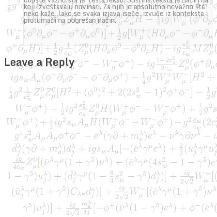
koji izveštavaju novinari. Za njih je apsolutno nevažno šta
neko kaže, lako se svaka izjava iseče, izvuče iz konteksta i
protumači na pogrešan način.
Leave a Reply