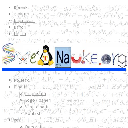
Kontakt
O sajtu
Impresum
Baneri
Log in
Početak
O sajtu
Impresum
Logo i baneri
Vesti o sajtu
Kontakt
Vesti
Događaji