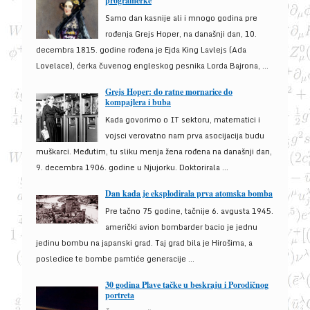
programerke
Samo dan kasnije ali i mnogo godina pre
rođenja Grejs Hoper, na današnji dan, 10.
decembra 1815. godine rođena je Ejda King Lavlejs (Ada
Lovelace), ćerka čuvenog engleskog pesnika Lorda Bajrona, ...
Grejs Hoper: do ratne mornarice do
kompajlera i buba
Kada govorimo o IT sektoru, matematici i
vojsci verovatno nam prva asocijacija budu
muškarci. Međutim, tu sliku menja žena rođena na današnji dan,
9. decembra 1906. godine u Njujorku. Doktorirala ...
Dan kada je eksplodirala prva atomska bomba
Pre tačno 75 godine, tačnije 6. avgusta 1945.
američki avion bombarder bacio je jednu
jedinu bombu na japanski grad. Taj grad bila je Hirošima, a
posledice te bombe pamtiće generacije ...
30 godina Plave tačke u beskraju i Porodičnog
portreta