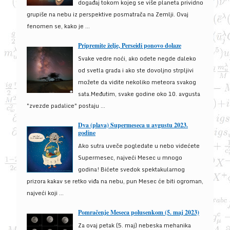
događaj tokom kojeg se više planeta prividno
grupiše na nebu iz perspektive posmatrača na Zemlji. Ovaj
fenomen se, kako je ...
Pripremite želje, Perseidi ponovo dolaze
Svake vedre noći, ako odete negde daleko
od svetla grada i ako ste dovoljno strpljivi
možete da vidite nekoliko meteora svakog
sata.Međutim, svake godine oko 10. avgusta
"zvezde padalice" postaju ...
Dva (plava) Supermeseca u avgustu 2023.
godine
Ako sutra uveče pogledate u nebo videćete
Supermesec, najveći Mesec u mnogo
godina! Bićete svedok spektakularnog
prizora kakav se retko viđa na nebu, pun Mesec će biti ogroman,
najveći koji ...
Pomračenje Meseca polusenkom (5. maj 2023)
Za ovaj petak (5. maj) nebeska mehanika