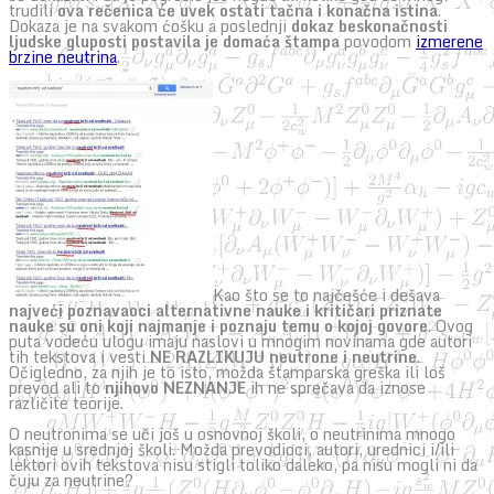
trudili
ova rečenica će uvek ostati tačna i konačna istina
.
Dokaza je na svakom ćošku a poslednji
dokaz beskonačnosti
ljudske gluposti postavila je domaća štampa
povodom
izmerene
brzine neutrina
.
Kao što se to najčešće i dešava
najveći poznavaoci alternativne nauke i kritičari priznate
nauke su oni koji najmanje i poznaju temu o kojoj govore
. Ovog
puta vodeću ulogu imaju naslovi u mnogim novinama gde autori
tih tekstova i vesti
NE RAZLIKUJU neutrone i neutrine
.
Očigledno, za njih je to isto, možda štamparska greška ili loš
prevod ali to
njihovo NEZNANJE
ih ne sprečava da iznose
različite teorije.
O neutronima se uči još u osnovnoj školi, o neutrinima mnogo
kasnije u srednjoj školi. Možda prevodioci, autori, urednici i/ili
lektori ovih tekstova nisu stigli toliko daleko, pa nisu mogli ni da
čuju za neutrine?