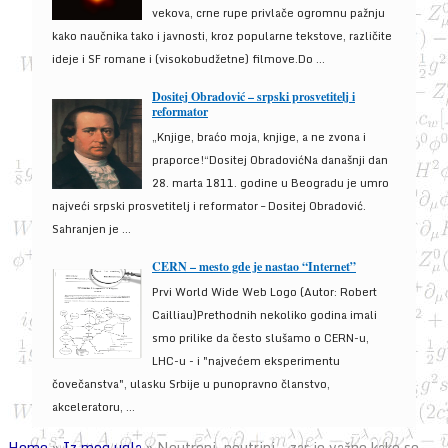
vekova, crne rupe privlače ogromnu pažnju
kako naučnika tako i javnosti, kroz popularne tekstove, različite
ideje i SF romane i (visokobudžetne) filmove.Do ...
Dositej Obradović – srpski prosvetitelj i
reformator
„Knjige, braćo moja, knjige, a ne zvona i
praporce!“Dositej ObradovićNa današnji dan
28. marta 1811. godine u Beogradu je umro
najveći srpski prosvetitelj i reformator – Dositej Obradović.
Sahranjen je ...
CERN – mesto gde je nastao “Internet”
Prvi World Wide Web Logo (Autor: Robert
Cailliau)Prethodnih nekoliko godina imali
smo prilike da često slušamo o CERN-u,
LHC-u - i "najvećem eksperimentu
čovečanstva", ulasku Srbije u punopravno članstvo,
akceleratoru, ...
Home
»
Iz mog ugla
»
Neutroni, neutrini… zar je važno kako se