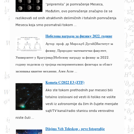
“pripremila” je pomračenje Meseca,
Međutim, ovo pomračenje značajno će se
razlikovati od onih atraktivnih delimičnih i totalnih pomračenja
Meseca koja smo posmatrali tokom ...
Нобелова награда за физику 2022. године
Аутор: проф. др Мирољуб Дугић(Институт за
физику, Природно-математички факултет,
Универзитет у Крагујевцу)Нобелову награду за физику за 2022.
годину поделила су тројица експерименталних физичара за област
заснивања квантне механике, Ален Аспе ...
Kometa C/2022 E3 (ZTF)
Ako ste tokom prethodnih par meseci bili
totalno izolovani od vesti ili toliko ne volite
vesti iz astronomije da čim ih čujete menjate
sajt/TV kanal/radio stanicu onda verovatno
niste čuli ...
Džejms Veb Teleskop - prve fotografije