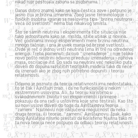
nikad nije postojala zabuna sa osobinama.
Danas dobro znamo kako se koja čestica zove i potpuno je
jasno čija je brzina izmerena. Zbog jasne terminologije i
fizičkih osobina igranje sa naslovima tipa “brzina neutrona
veća od svetlosti” nema baš nikakvog smisla.
Što se samih neutrina i eksperimenta tiče situacija nije
tako jednostavna kako se, možda, stiče utisak iz novina.
Već godinama mnogi eksperimenti mere brzinu neutrina,
mnogo tačnije, i ona je uvek manja od brzine svetlosti.
Ovde je reč o jednoj vrsti neutrina (ima ih tri) na određenoj
energiji. Treba pomenuti da ovo “iznenađenje” i nije toliko
novo pošto neutrini odavno priređuju iznenađenja – njihova
masa, oscilacije itd. Do sada su neutrini već nekoliko puta
doveli do dopuna različitih teorijskih modela tako da neće
da iznenadi ako je zbog njih potrebno dopuniti i teoriju
relativnosti.
Odavno je poznato da teorija relativnosti ima nedostataka,
to je čak i Ajnštajn znao, i da ne funkcioniše u nekim
ekstremnim uslovima. Ali, tu teoriju koristimo u
svakodnevnom životu i svi eksperimenti i primene
pokazuju da ona radi u uslovima koje smo testirali. Kao što
su novi uslovi doveli do toga da Ajnštajnova teorija
“zameni” Njutnovu nije isključena mogućnost da neka
druga teorija, ili teorije, “zameni” Ajnštajnovu. Ipak, kako
zbog Ajnšatjna njismo prestali da koristimo Njutna tako ni
ta nova teorija neće potpuno da odbaci teoriju relativnosti.