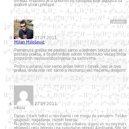
uvredu. Problem je u uredništvu časopisa koje dopušta da
ovakve stvari prolaze.
27.09.2011.
Milan Milošević
Pomenuta greška ne postoji samo u jednom tekstu već je
postala praksa, a to potvrđuje odnos višestruko većeg broja
pogrešnih naslova/objašnjenja na sajtovima.
Pošto u pitanju nije samo jedan tekst i čovek, već je ovo
praksa, onda nije reč samo o neznanju već nečemu drugom.
27.09.2011.
nikola
Danas čitam tekst u novinama i ne mogu da verujem. Toliko
gluposti, nagađanja, raznih teorija.
Ni jedno stručno lice nije dalo nikakvu izjavu ali su novinari
objasnili celu teoriju i na svoj način oborili Ajnštajna. Što se