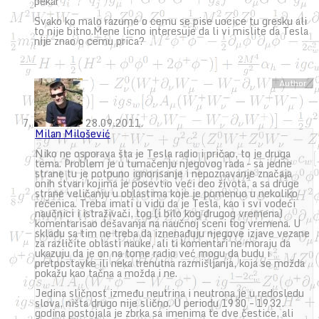
pekar
Svako ko malo razume o cemu se pise uocice tu gresku ali
to nije bitno.Mene licno interesuje da li vi mislite da Tesla
nije znao o cemu prica?
28.09.2011.
Milan Milošević
Niko ne osporava šta je Tesla radio i pričao, to je druga
tema. Problem je u tumačenju njegovog rada – sa jedne
strane tu je potpuno ignorisanje i nepoznavanje značaja
onih stvari kojima je posevtio veći deo života, a sa druge
strane veličanju u oblastima koje je pomenuo u nekoliko
rečenica. Treba imati u vidu da je Tesla, kao i svi vodeći
naučnici i istraživači, tog (i bilo kog drugog vremena)
komentarisao dešavanja na naučnoj sceni tog vremena. U
skladu sa tim ne treba da iznenađuju njegove izjave vezane
za različite oblasti nauke, ali ti komentari ne moraju da
ukazuju da je on na tome radio već mogu da budu i
pretpostavke ili neka trenutna razmišljanja, koja se možda
pokažu kao tačna a možda i ne.
Jedina sličnost između neutrina i neutrona je u redosledu
slova, ništa drugo nije slično. U periodu 1930 – 1932.
godina postojala je zbrka sa imenima te dve čestice, ali