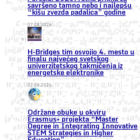
savršeno tamno nebo i najlepšu
“kišu zvezda padalica” godine
07.08.2026.
H-Bridges tim osvojio 4. mesto u
finalu najvećeg svetskog
univerzitetskog takmičenja iz
energetske elektronike
02.08.2026.
Održane obuke u okviru
Erasmus+ projekta “Master
Degree in Integrating Innovative
STEM Strategies in Higher
Education”