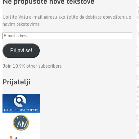
Ne propustite nove tekstove
Upišite Vašu e-mail adresu ako želite da dobijate obaveštenja o
novim tekstovima
E-
mail
adresa
Prijavi se!
Join 10.9K other subscribers
Prijatelji