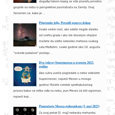
događaj tokom kojeg se više planeta prividno
grupiše na nebu iz perspektive posmatrača na Zemlji. Ovaj
fenomen se, kako je ...
Pripremite želje, Perseidi ponovo dolaze
Svake vedre noći, ako odete negde daleko
od svetla grada i ako ste dovoljno strpljivi
možete da vidite nekoliko meteora svakog
sata.Međutim, svake godine oko 10. avgusta
"zvezde padalice" postaju ...
Dva (plava) Supermeseca u avgustu 2023.
godine
Ako sutra uveče pogledate u nebo videćete
Supermesec, najveći Mesec u mnogo
godina! Bićete svedok spektakularnog
prizora kakav se retko viđa na nebu, pun Mesec će biti ogroman,
najveći koji ...
Pomračenje Meseca polusenkom (5. maj 2023)
Za ovaj petak (5. maj) nebeska mehanika