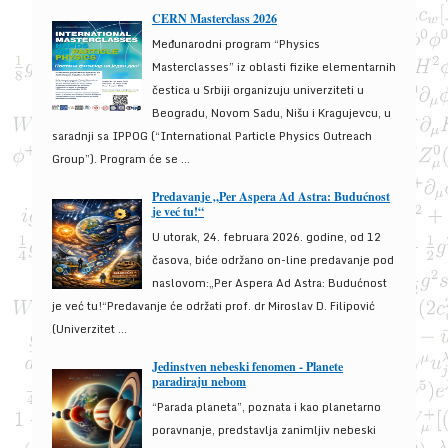
CERN Masterclass 2026
Međunarodni program “Physics
Masterclasses” iz oblasti fizike elementarnih
čestica u Srbiji organizuju univerziteti u
Beogradu, Novom Sadu, Nišu i Kragujevcu, u
saradnji sa IPPOG (“International Particle Physics Outreach
Group”). Program će se ...
Predavanje „Per Aspera Ad Astra: Budućnost
je već tu!“
U utorak, 24. februara 2026. godine, od 12
časova, biće održano on-line predavanje pod
naslovom:„Per Aspera Ad Astra: Budućnost
je već tu!“Predavanje će održati prof. dr Miroslav D. Filipović
(Univerzitet ...
Jedinstven nebeski fenomen - Planete
paradiraju nebom
“Parada planeta”, poznata i kao planetarno
poravnanje, predstavlja zanimljiv nebeski