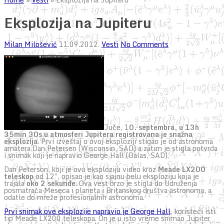
Eksplozija na Jupiteru
Milan Milošević
11.09.2012.
Vesti
No Comments
Juče, 1
0. septembra, u 13h
35min 30s u atmosferi Jupitera registrovana je snažna
eksplozija
. Prvi izveštaj o ovoj eksploziji stigao je od astronoma
amatera Dan Petersen (Wisconsin, SAD) a zatim je stigla potvrda
i snimak koji je napravio George Hall (Dalas, SAD).
Dan Peterson, koji je ovu eksploziju video kroz
Meade LX200
teleskop
od 12″, opisao je kao sjajnu belu eksploziju koja je
trajala
oko 2 sekunde
. Ova vest brzo je stigla do Udruženja
posmatrača Meseca i planeta i Britanskog društva astronoma, a
odatle do mreže profesionalnih astronoma.
Prvi snimak ove eksplozije napravio je George Hall
, koristeći isti
tip Meade LX200 teleskopa. On je u isto vreme snimao Jupiter