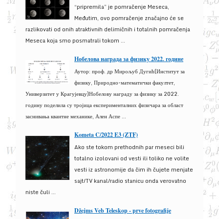
“pripremila” je pomračenje Meseca,
Međutim, ovo pomračenje značajno će se
razlikovati od onih atraktivnih delimičnih i totalnih pomračenja
Meseca koja smo posmatrali tokom ...
Нобелова награда за физику 2022. године
Аутор: проф. др Мирољуб Дугић(Институт за
физику, Природно-математички факултет,
Универзитет у Крагујевцу)Нобелову награду за физику за 2022.
годину поделила су тројица експерименталних физичара за област
заснивања квантне механике, Ален Аспе ...
Kometa C/2022 E3 (ZTF)
Ako ste tokom prethodnih par meseci bili
totalno izolovani od vesti ili toliko ne volite
vesti iz astronomije da čim ih čujete menjate
sajt/TV kanal/radio stanicu onda verovatno
niste čuli ...
Džejms Veb Teleskop - prve fotografije