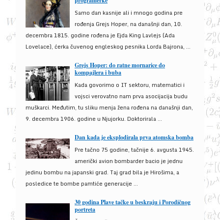
programerke
Samo dan kasnije ali i mnogo godina pre
rođenja Grejs Hoper, na današnji dan, 10.
decembra 1815. godine rođena je Ejda King Lavlejs (Ada
Lovelace), ćerka čuvenog engleskog pesnika Lorda Bajrona, ...
Grejs Hoper: do ratne mornarice do
kompajlera i buba
Kada govorimo o IT sektoru, matematici i
vojsci verovatno nam prva asocijacija budu
muškarci. Međutim, tu sliku menja žena rođena na današnji dan,
9. decembra 1906. godine u Njujorku. Doktorirala ...
Dan kada je eksplodirala prva atomska bomba
Pre tačno 75 godine, tačnije 6. avgusta 1945.
američki avion bombarder bacio je jednu
jedinu bombu na japanski grad. Taj grad bila je Hirošima, a
posledice te bombe pamtiće generacije ...
30 godina Plave tačke u beskraju i Porodičnog
portreta