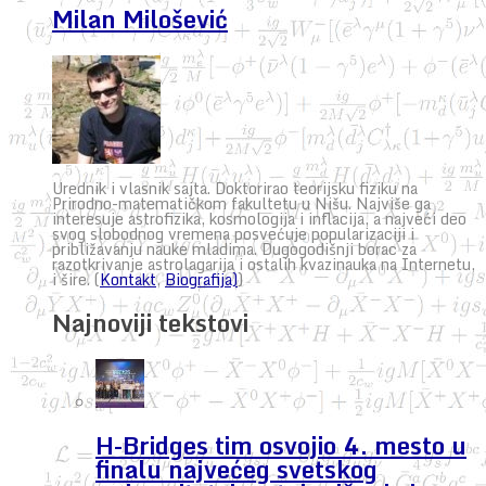
Milan Milošević
Urednik i vlasnik sajta. Doktorirao teorijsku fiziku na
Prirodno-matematičkom fakultetu u Nišu. Najviše ga
interesuje astrofizika, kosmologija i inflacija, a najveći deo
svog slobodnog vremena posvećuje popularizaciji i
približavanju nauke mladima. Dugogodišnji borac za
razotkrivanje astrolagarija i ostalih kvazinauka na Internetu,
i šire. (
Kontakt
,
Biografija)
)
Najnoviji tekstovi
H-Bridges tim osvojio 4. mesto u
finalu najvećeg svetskog