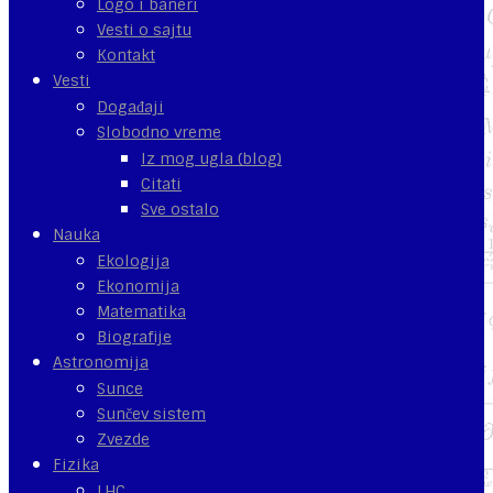
Logo i baneri
Vesti o sajtu
Kontakt
Vesti
Događaji
Slobodno vreme
Iz mog ugla (blog)
Citati
Sve ostalo
Nauka
Ekologija
Ekonomija
Matematika
Biografije
Astronomija
Sunce
Sunčev sistem
Zvezde
Fizika
LHC