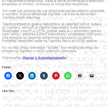
ali nije primetio eksploziju. Kada je dobio informaciju o eksploziji
pregledao je snimke i pronašao je fotografiju eksplozije.
Još uvek nije poznato da li je eksplozija nastala udarom asteroida
ili komete, koje su dimenzije tog tela i da li će na atmosferi
Jupitera ostati neki trag.
Tokom prethodnih godina zabeleženo je nekoliko sličnih sudara
na Jupiteru, od kojih je sigurno najpoznatiji sudar komete
Shoemaker-Levy/9 iz 1994. godine, kada je u atmosferi nastala
crna “mrlja” prečnika 12000 kilometara i oslobođeno 600 puta
više energije od ukupnog nuklearnog naoružanja na Zemlji.
Poslednji zabeležen sudar na Jupiteru desio se 2010. godine.
Svi oni koji imaju teleskope “ožiljke” ove eksplozije mogu da
potraže na Jupiteru u ranim jutarnjim časovima.
(Fotografija:
George’s Astrophotography
)
Podeli:
Like this: