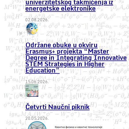
univerzitetskog takmičenja iz
energetske elektronike
02.08.2026.
Održane obuke u okviru
Erasmus+ projekta “Master
Degree in Integrating Innovative
STEM Strategies in Higher
Education”
15.06.2026.
Četvrti Naučni piknik
20.05.2026.