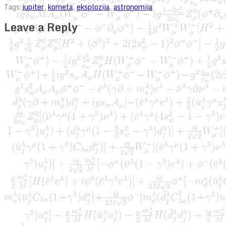
Tags:
jupiter
,
kometa
,
eksplozija
,
astronomija
Leave a Reply