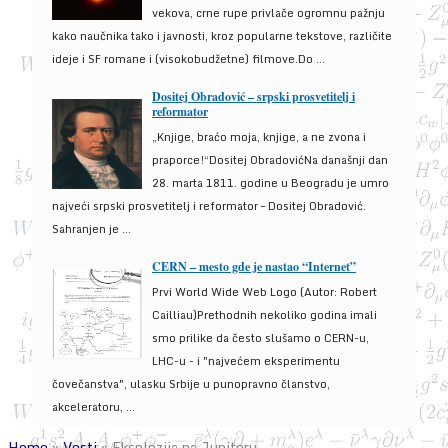
vekova, crne rupe privlače ogromnu pažnju
kako naučnika tako i javnosti, kroz popularne tekstove, različite
ideje i SF romane i (visokobudžetne) filmove.Do ...
Dositej Obradović – srpski prosvetitelj i
reformator
„Knjige, braćo moja, knjige, a ne zvona i
praporce!“Dositej ObradovićNa današnji dan
28. marta 1811. godine u Beogradu je umro
najveći srpski prosvetitelj i reformator – Dositej Obradović.
Sahranjen je ...
CERN – mesto gde je nastao “Internet”
Prvi World Wide Web Logo (Autor: Robert
Cailliau)Prethodnih nekoliko godina imali
smo prilike da često slušamo o CERN-u,
LHC-u - i "najvećem eksperimentu
čovečanstva", ulasku Srbije u punopravno članstvo,
akceleratoru, ...
Home
»
Vesti
»
Eksplozija na Jupiteru