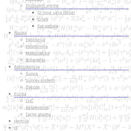
Slobodno vreme
Iz mog ugla (blog)
Citati
Sve ostalo
Nauka
Ekologija
Ekonomija
Matematika
Biografije
Astronomija
Sunce
Sunčev sistem
Zvezde
Fizika
LHC
Relativnost
Tajne atoma
Hemija
IT