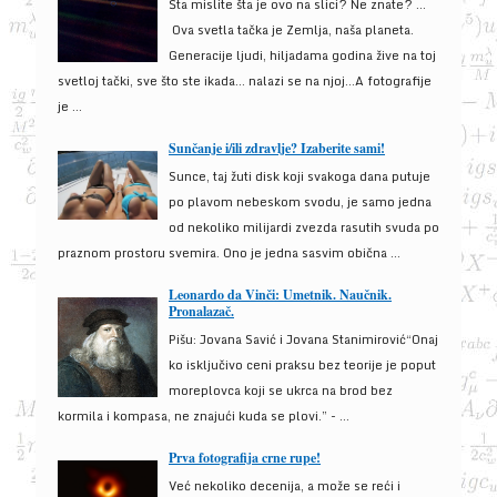
Šta mislite šta je ovo na slici? Ne znate? …
Ova svetla tačka je Zemlja, naša planeta.
Generacije ljudi, hiljadama godina žive na toj
svetloj tački, sve što ste ikada… nalazi se na njoj…A fotografije
je ...
Sunčanje i/ili zdravlje? Izaberite sami!
Sunce, taj žuti disk koji svakoga dana putuje
po plavom nebeskom svodu, je samo jedna
od nekoliko milijardi zvezda rasutih svuda po
praznom prostoru svemira. Ono je jedna sasvim obična ...
Leonardo da Vinči: Umetnik. Naučnik.
Pronalazač.
Pišu: Jovana Savić i Jovana Stanimirović“Onaj
ko isključivo ceni praksu bez teorije je poput
moreplovca koji se ukrca na brod bez
kormila i kompasa, ne znajući kuda se plovi.” - ...
Prva fotografija crne rupe!
Već nekoliko decenija, a može se reći i