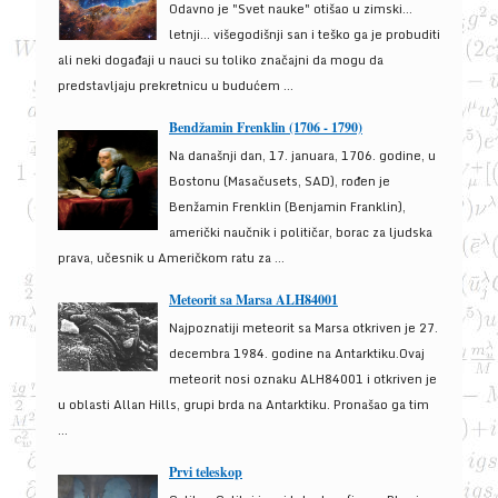
Odavno je "Svet nauke" otišao u zimski...
letnji... višegodišnji san i teško ga je probuditi
ali neki događaji u nauci su toliko značajni da mogu da
predstavljaju prekretnicu u budućem ...
Bendžamin Frenklin (1706 - 1790)
Na današnji dan, 17. januara, 1706. godine, u
Bostonu (Masačusets, SAD), rođen je
Benžamin Frenklin (Benjamin Franklin),
američki naučnik i političar, borac za ljudska
prava, učesnik u Američkom ratu za ...
Meteorit sa Marsa ALH84001
Najpoznatiji meteorit sa Marsa otkriven je 27.
decembra 1984. godine na Antarktiku.Ovaj
meteorit nosi oznaku ALH84001 i otkriven je
u oblasti Allan Hills, grupi brda na Antarktiku. Pronašao ga tim
...
Prvi teleskop