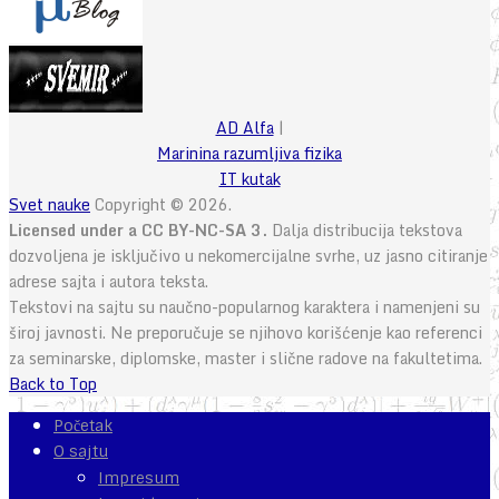
AD Alfa
|
Marinina razumljiva fizika
IT kutak
Svet nauke
Copyright © 2026.
Licensed under a CC BY-NC-SA 3.
Dalja distribucija tekstova
dozvoljena je isključivo u nekomercijalne svrhe, uz jasno citiranje
adrese sajta i autora teksta.
Tekstovi na sajtu su naučno-popularnog karaktera i namenjeni su
široj javnosti. Ne preporučuje se njihovo korišćenje kao referenci
za seminarske, diplomske, master i slične radove na fakultetima.
Back to Top
Početak
O sajtu
Impresum