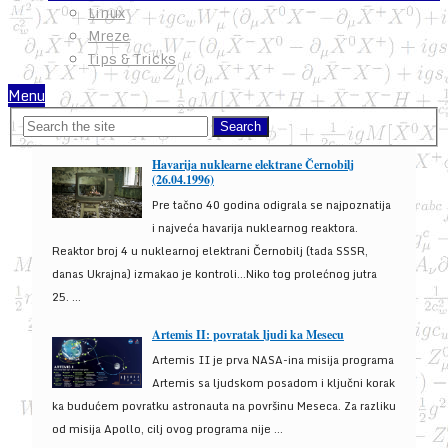
Linux
Mreze
Tips & Tricks
Menu
Havarija nuklearne elektrane Černobilj
(26.04.1996)
Pre tačno 40 godina odigrala se najpoznatija
i najveća havarija nuklearnog reaktora.
Reaktor broj 4 u nuklearnoj elektrani Černobilj (tada SSSR,
danas Ukrajna) izmakao je kontroli...Niko tog prolećnog jutra
25. ...
Artemis II: povratak ljudi ka Mesecu
Artemis II je prva NASA-ina misija programa
Artemis sa ljudskom posadom i ključni korak
ka budućem povratku astronauta na površinu Meseca. Za razliku
od misija Apollo, cilj ovog programa nije ...