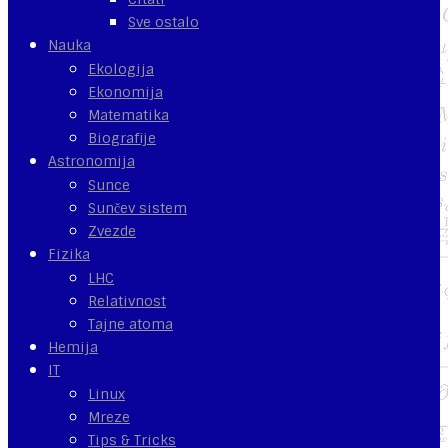
Sve ostalo
Nauka
Ekologija
Ekonomija
Matematika
Biografije
Astronomija
Sunce
Sunčev sistem
Zvezde
Fizika
LHC
Relativnost
Tajne atoma
Hemija
IT
Linux
Mreze
Tips & Tricks