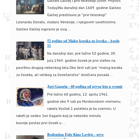
Galileo Galilej i prvi teleskop (izvor: Physics
Today)Na današnji dan 1609. godine Galileo
Galilej predstavio je "prvi teleskop"
Leonardu Donatu, vladaru Venecije, i njegovim savetnicima.
Galileo Galilej napravio je ovaj ...
52 godine od Malog koraka za čoveka - Apolo
11
Na današnji dan, pre tačno 52 godine, 20.
jula 1969. godine čovek je prvi sleteo na
površinu drugog nebeskog tela.Oko šest sati pre “malog koraka
za čoveka, ali velikog za čovečanstvo” dvočlana posada ...
Juri Gagarin - 60 godina od prvog leta u svemir
Pre tačno 60 godina, 12. aprila 1961.
godine oko 9 sati po Moskovskom vremenu,
raketa Vostok 1 poletela je ka svemiru. U
raketi je sedeo Juri Gagarin koji je nekoliko minuta
kasnije postao prvi čovek u ...
Rođendan Ejde King Lavlejs - prve