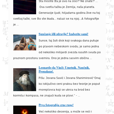
Šta mislite šta je ovo na slici? Ne znate? …
Ova svetla tačka je Zemlja, naša planeta.
Generacije ljudi, hiljadama godina žive na toj
svetloj tački, sve što ste ikada… nalazi se na njoj…A fotografije
je ...
Sunčanje i/ili zdravlje? Izaberite sami!
Sunce, taj žuti disk koji svakoga dana putuje
po plavom nebeskom svodu, je samo jedna
od nekoliko milijardi zvezda rasutih svuda po
praznom prostoru svemira. Ono je jedna sasvim obična ...
Leonardo da Vinči: Umetnik. Naučnik.
Pronalazač.
Pišu: Jovana Savić i Jovana Stanimirović“Onaj
ko isključivo ceni praksu bez teorije je poput
moreplovca koji se ukrca na brod bez
kormila i kompasa, ne znajući kuda se plovi.” - ...
Prva fotografija crne rupe!
Već nekoliko decenija, a može se reći i