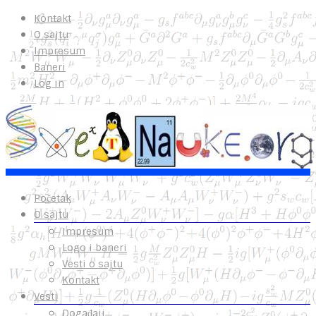
Kontakt
O sajtu
Impresum
Baneri
Log in
Početak
O sajtu
Impresum
Logo i baneri
Vesti o sajtu
Kontakt
Vesti
Događaji