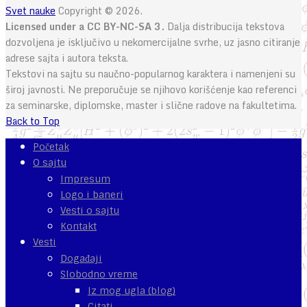
Svet nauke
Copyright © 2026.
Licensed under a CC BY-NC-SA 3.
Dalja distribucija tekstova
dozvoljena je isključivo u nekomercijalne svrhe, uz jasno citiranje
adrese sajta i autora teksta.
Tekstovi na sajtu su naučno-popularnog karaktera i namenjeni su
široj javnosti. Ne preporučuje se njihovo korišćenje kao referenci
za seminarske, diplomske, master i slične radove na fakultetima.
Back to Top
Početak
O sajtu
Impresum
Logo i baneri
Vesti o sajtu
Kontakt
Vesti
Događaji
Slobodno vreme
Iz mog ugla (blog)
Citati