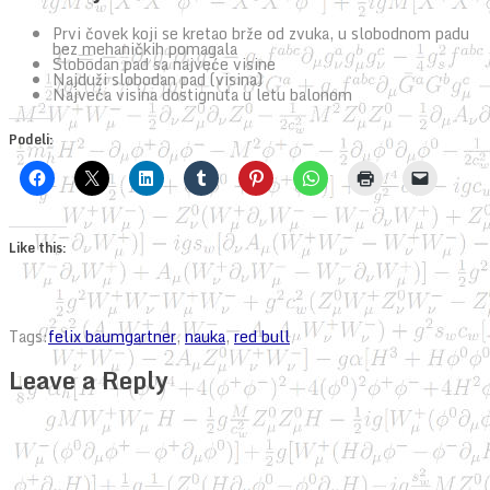
Prvi čovek koji se kretao brže od zvuka, u slobodnom padu
bez mehaničkih pomagala
Slobodan pad sa najveće visine
Najduži slobodan pad (visina)
Najveća visina dostignuta u letu balonom
Podeli:
Like this:
Tags:
felix baumgartner
,
nauka
,
red bull
Leave a Reply