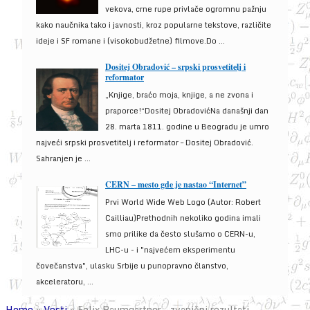
vekova, crne rupe privlače ogromnu pažnju
kako naučnika tako i javnosti, kroz popularne tekstove, različite
ideje i SF romane i (visokobudžetne) filmove.Do ...
Dositej Obradović – srpski prosvetitelj i
reformator
„Knjige, braćo moja, knjige, a ne zvona i
praporce!“Dositej ObradovićNa današnji dan
28. marta 1811. godine u Beogradu je umro
najveći srpski prosvetitelj i reformator – Dositej Obradović.
Sahranjen je ...
CERN – mesto gde je nastao “Internet”
Prvi World Wide Web Logo (Autor: Robert
Cailliau)Prethodnih nekoliko godina imali
smo prilike da često slušamo o CERN-u,
LHC-u - i "najvećem eksperimentu
čovečanstva", ulasku Srbije u punopravno članstvo,
akceleratoru, ...
Home
»
Vesti
»
Felix Baumgartner – zvanični rezultati