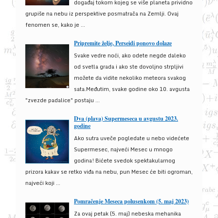
događaj tokom kojeg se više planeta prividno
grupiše na nebu iz perspektive posmatrača na Zemlji. Ovaj
fenomen se, kako je ...
Pripremite želje, Perseidi ponovo dolaze
Svake vedre noći, ako odete negde daleko
od svetla grada i ako ste dovoljno strpljivi
možete da vidite nekoliko meteora svakog
sata.Međutim, svake godine oko 10. avgusta
"zvezde padalice" postaju ...
Dva (plava) Supermeseca u avgustu 2023.
godine
Ako sutra uveče pogledate u nebo videćete
Supermesec, najveći Mesec u mnogo
godina! Bićete svedok spektakularnog
prizora kakav se retko viđa na nebu, pun Mesec će biti ogroman,
najveći koji ...
Pomračenje Meseca polusenkom (5. maj 2023)
Za ovaj petak (5. maj) nebeska mehanika