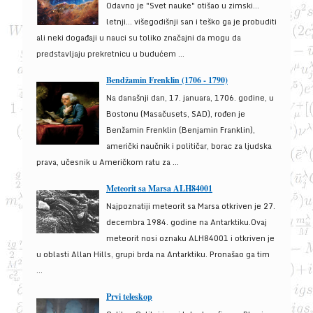
Odavno je "Svet nauke" otišao u zimski...
letnji... višegodišnji san i teško ga je probuditi
ali neki događaji u nauci su toliko značajni da mogu da
predstavljaju prekretnicu u budućem ...
Bendžamin Frenklin (1706 - 1790)
Na današnji dan, 17. januara, 1706. godine, u
Bostonu (Masačusets, SAD), rođen je
Benžamin Frenklin (Benjamin Franklin),
američki naučnik i političar, borac za ljudska
prava, učesnik u Američkom ratu za ...
Meteorit sa Marsa ALH84001
Najpoznatiji meteorit sa Marsa otkriven je 27.
decembra 1984. godine na Antarktiku.Ovaj
meteorit nosi oznaku ALH84001 i otkriven je
u oblasti Allan Hills, grupi brda na Antarktiku. Pronašao ga tim
...
Prvi teleskop