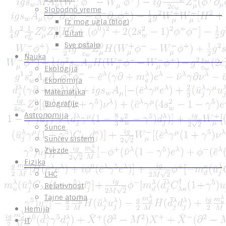
Slobodno vreme
Iz mog ugla (blog)
Citati
Sve ostalo
Nauka
Ekologija
Ekonomija
Matematika
Biografije
Astronomija
Sunce
Sunčev sistem
Zvezde
Fizika
LHC
Relativnost
Tajne atoma
Hemija
IT