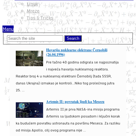
Linux
Mreze
Tips & Tricks
Menu
Havarija nuklearne elektrane Černobilj
(26.04.1996)
Pre tačno 40 godina odigrala se najpoznatija
i najveća havarija nuklearnog reaktora.
Reaktor broj 4 u nuklearnoj elektrani Černobilj (tada SSSR,
danas Ukrajna) izmakao je kontroli...Niko tog prolećnog jutra
25. ...
Artemis II: povratak ljudi ka Mesecu
Artemis II je prva NASA-ina misija programa
Artemis sa ljudskom posadom i ključni korak
ka budućem povratku astronauta na površinu Meseca. Za razliku
od misija Apollo, cilj ovog programa nije ...