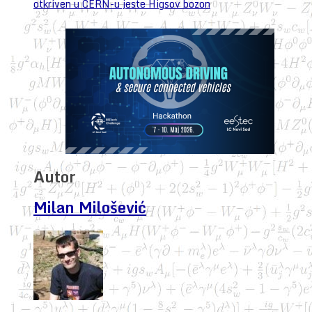
otkriven u CERN-u jeste Higsov bozon
Autor
Milan Milošević