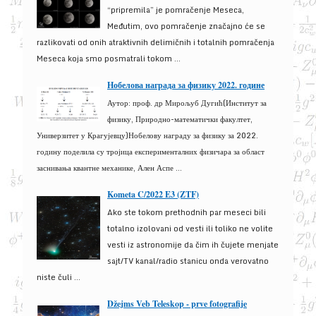
“pripremila” je pomračenje Meseca,
Međutim, ovo pomračenje značajno će se
razlikovati od onih atraktivnih delimičnih i totalnih pomračenja
Meseca koja smo posmatrali tokom ...
Нобелова награда за физику 2022. године
Аутор: проф. др Мирољуб Дугић(Институт за
физику, Природно-математички факултет,
Универзитет у Крагујевцу)Нобелову награду за физику за 2022.
годину поделила су тројица експерименталних физичара за област
заснивања квантне механике, Ален Аспе ...
Kometa C/2022 E3 (ZTF)
Ako ste tokom prethodnih par meseci bili
totalno izolovani od vesti ili toliko ne volite
vesti iz astronomije da čim ih čujete menjate
sajt/TV kanal/radio stanicu onda verovatno
niste čuli ...
Džejms Veb Teleskop - prve fotografije