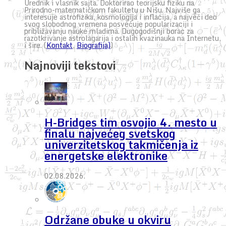
Urednik i vlasnik sajta. Doktorirao teorijsku fiziku na
Prirodno-matematičkom fakultetu u Nišu. Najviše ga
interesuje astrofizika, kosmologija i inflacija, a najveći deo
svog slobodnog vremena posvećuje popularizaciji i
približavanju nauke mladima. Dugogodišnji borac za
razotkrivanje astrolagarija i ostalih kvazinauka na Internetu,
i šire. (
Kontakt
,
Biografija)
)
Najnoviji tekstovi
H-Bridges tim osvojio 4. mesto u
finalu najvećeg svetskog
univerzitetskog takmičenja iz
energetske elektronike
02.08.2026.
Održane obuke u okviru