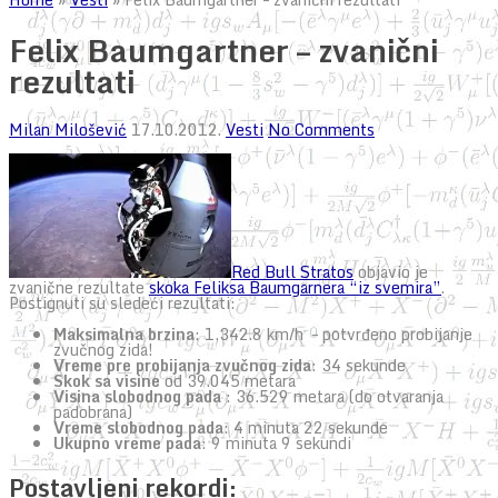
Felix Baumgartner – zvanični
rezultati
Milan Milošević
17.10.2012.
Vesti
No Comments
Red Bull Stratos
objavio je
zvanične rezultate
skoka Feliksa Baumgarnera “iz svemira”
.
Postignuti su sledeći rezultati:
Maksimalna brzina
: 1,342.8 km/h – potvrđeno probijanje
zvučnog zida!
Vreme pre probijanja zvučnog zida
: 34 sekunde
Skok sa visine
od 39.045 metara
Visina slobodnog pada
: 36.529 metara (do otvaranja
padobrana)
Vreme slobodnog pada
: 4 minuta 22 sekunde
Ukupno vreme pada
: 9 minuta 9 sekundi
Postavljeni rekordi: