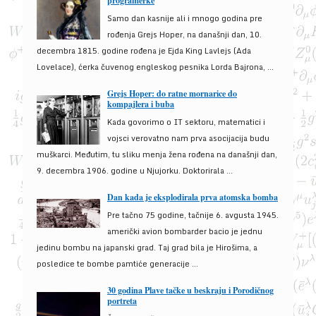
programerke
Samo dan kasnije ali i mnogo godina pre
rođenja Grejs Hoper, na današnji dan, 10.
decembra 1815. godine rođena je Ejda King Lavlejs (Ada
Lovelace), ćerka čuvenog engleskog pesnika Lorda Bajrona, ...
Grejs Hoper: do ratne mornarice do
kompajlera i buba
Kada govorimo o IT sektoru, matematici i
vojsci verovatno nam prva asocijacija budu
muškarci. Međutim, tu sliku menja žena rođena na današnji dan,
9. decembra 1906. godine u Njujorku. Doktorirala ...
Dan kada je eksplodirala prva atomska bomba
Pre tačno 75 godine, tačnije 6. avgusta 1945.
američki avion bombarder bacio je jednu
jedinu bombu na japanski grad. Taj grad bila je Hirošima, a
posledice te bombe pamtiće generacije ...
30 godina Plave tačke u beskraju i Porodičnog
portreta