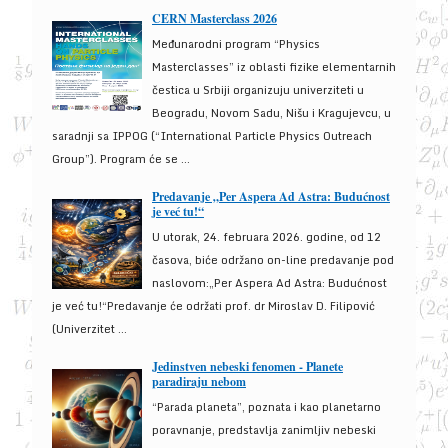
CERN Masterclass 2026
Međunarodni program “Physics
Masterclasses” iz oblasti fizike elementarnih
čestica u Srbiji organizuju univerziteti u
Beogradu, Novom Sadu, Nišu i Kragujevcu, u
saradnji sa IPPOG (“International Particle Physics Outreach
Group”). Program će se ...
Predavanje „Per Aspera Ad Astra: Budućnost
je već tu!“
U utorak, 24. februara 2026. godine, od 12
časova, biće održano on-line predavanje pod
naslovom:„Per Aspera Ad Astra: Budućnost
je već tu!“Predavanje će održati prof. dr Miroslav D. Filipović
(Univerzitet ...
Jedinstven nebeski fenomen - Planete
paradiraju nebom
“Parada planeta”, poznata i kao planetarno
poravnanje, predstavlja zanimljiv nebeski