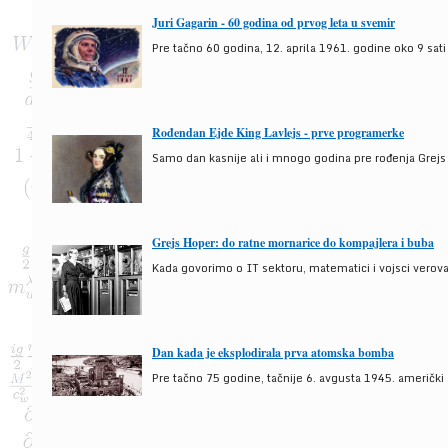
Juri Gagarin - 60 godina od prvog leta u svemir
Pre tačno 60 godina, 12. aprila 1961. godine oko 9 sati
Rođendan Ejde King Lavlejs - prve programerke
Samo dan kasnije ali i mnogo godina pre rođenja Grejs
Grejs Hoper: do ratne mornarice do kompajlera i buba
Kada govorimo o IT sektoru, matematici i vojsci verova
Dan kada je eksplodirala prva atomska bomba
Pre tačno 75 godine, tačnije 6. avgusta 1945. američki