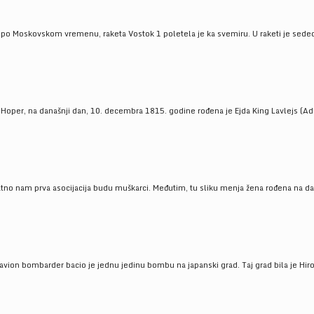
 po Moskovskom vremenu, raketa Vostok 1 poletela je ka svemiru. U raketi je sedeo J
 Hoper, na današnji dan, 10. decembra 1815. godine rođena je Ejda King Lavlejs (Ad
tno nam prva asocijacija budu muškarci. Međutim, tu sliku menja žena rođena na dan
 avion bombarder bacio je jednu jedinu bombu na japanski grad. Taj grad bila je Hir