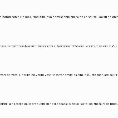
je pomračenje Meseca, Međutim, ovo pomračenje značajno će se razlikovati od onih
но-математички факултет, Универзитет у Крагујевцу)Нобелову награду за физику за 2022
ni od vesti ili toliko ne volite vesti iz astronomije da čim ih čujete menjate sajt/T
godišnji san i teško ga je probuditi ali neki događaji u nauci su toliko značajni da mo