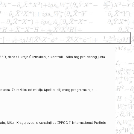
SSSR, danas Ukrajna) izmakao je kontroli...Niko tog prolećnog jutra
ca. Za razliku od misija Apollo, cilj ovog programa nije ...
u, Nišu i Kragujevcu, u saradnji sa IPPOG (“International Particle