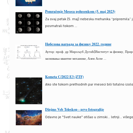
Pomračenje Meseca polusenkom (5. maj 2023)
Za ovaj petak (5. maj) nebeska mehanika “pripremila” 
posmatrali tokom ...
Нобелова награда за физику 2022. године
Аутор: проф. др Мирољуб Дугић(Институт за физику, Природ
заснивања квантне механике, Ален Аспе ...
Kometa C/2022 E3 (ZTF)
Ako ste tokom prethodnih par meseci bili totalno izolova
Džejms Veb Teleskop - prve fotografije
Odavno je "Svet nauke" otišao u zimski... letnji... više