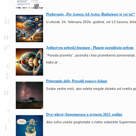
Predavanje „Per Aspera Ad Astra: Budućnost je već tu!“
U utorak, 24. februara 2026. godine, od 12 časova, bić
...
Jedinstven nebeski fenomen - Planete paradiraju nebom
“Parada planeta”, poznata i kao planetarno poravnanje
kako je ...
Pripremite želje, Perseidi ponovo dolaze
Svake vedre noći, ako odete negde daleko od svetla gra
Dva (plava) Supermeseca u avgustu 2023. godine
Ako sutra uveče pogledate u nebo videćete Supermesec,