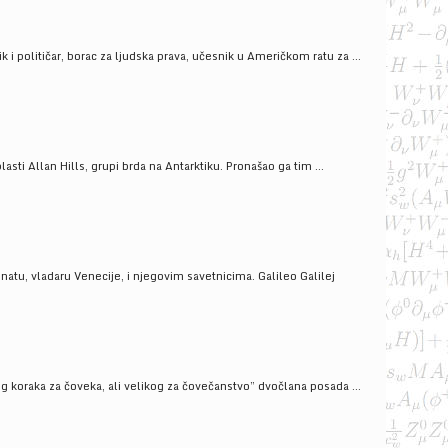
i političar, borac za ljudska prava, učesnik u Američkom ratu za ...
ti Allan Hills, grupi brda na Antarktiku. Pronašao ga tim ...
onatu, vladaru Venecije, i njegovim savetnicima. Galileo Galilej
g koraka za čoveka, ali velikog za čovečanstvo” dvočlana posada ...