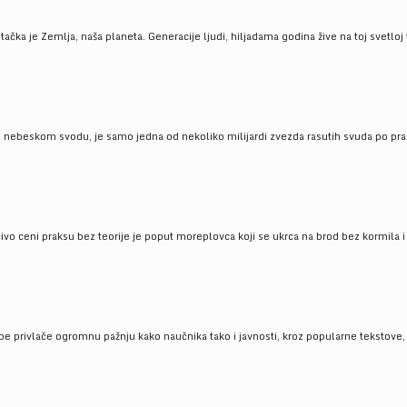
ačka je Zemlja, naša planeta. Generacije ljudi, hiljadama godina žive na toj svetloj t
om nebeskom svodu, je samo jedna od nekoliko milijardi zvezda rasutih svuda po pra
čivo ceni praksu bez teorije je poput moreplovca koji se ukrca na brod bez kormila i 
pe privlače ogromnu pažnju kako naučnika tako i javnosti, kroz popularne tekstove, r