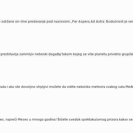
e održano on-line predavanje pod naslovom:„Per Aspera Ad Astra: Budućnost je već tu
, predstavlja zanimljiv nebeski događaj tokom kojeg se više planeta prividno grupi
da i ako ste dovoljno strpljivi možete da vidite nekoliko meteora svakog sata.Među
 najveći Mesec u mnogo godina! Bićete svedok spektakularnog prizora kakav se ret