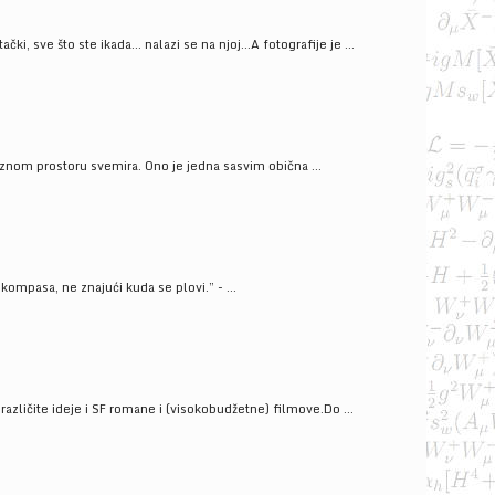
ački, sve što ste ikada… nalazi se na njoj…A fotografije je ...
znom prostoru svemira. Ono je jedna sasvim obična ...
kompasa, ne znajući kuda se plovi.” - ...
azličite ideje i SF romane i (visokobudžetne) filmove.Do ...