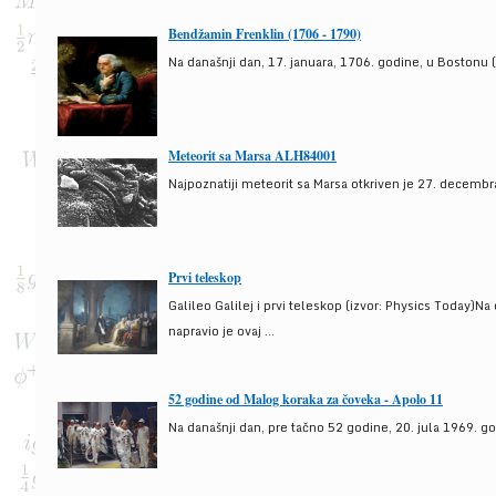
Bendžamin Frenklin (1706 - 1790)
Na današnji dan, 17. januara, 1706. godine, u Bostonu (
Meteorit sa Marsa ALH84001
Najpoznatiji meteorit sa Marsa otkriven je 27. decembra
Prvi teleskop
Galileo Galilej i prvi teleskop (izvor: Physics Today)N
napravio je ovaj ...
52 godine od Malog koraka za čoveka - Apolo 11
Na današnji dan, pre tačno 52 godine, 20. jula 1969. g