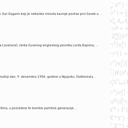
uri Gagarin koji je nekoliko minuta kasnije postao prvi čovek u ...
a Lovelace), ćerka čuvenog engleskog pesnika Lorda Bajrona, ...
ašnji dan, 9. decembra 1906. godine u Njujorku. Doktorirala ...
ošima, a posledice te bombe pamtiće generacije ...