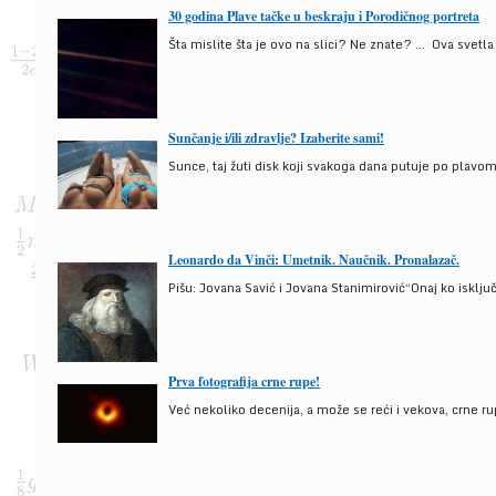
30 godina Plave tačke u beskraju i Porodičnog portreta
Šta mislite šta je ovo na slici? Ne znate? … Ova svetla t
Sunčanje i/ili zdravlje? Izaberite sami!
Sunce, taj žuti disk koji svakoga dana putuje po plav
Leonardo da Vinči: Umetnik. Naučnik. Pronalazač.
Pišu: Jovana Savić i Jovana Stanimirović“Onaj ko isklju
Prva fotografija crne rupe!
Već nekoliko decenija, a može se reći i vekova, crne ru