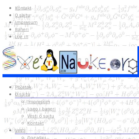
Kontakt
O sajtu
Impresum
Baneri
Log in
Početak
O sajtu
Impresum
Logo i baneri
Vesti o sajtu
Kontakt
Vesti
Događaji