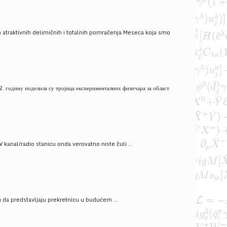
 atraktivnih delimičnih i totalnih pomračenja Meseca koja smo
. годину поделила су тројица експерименталних физичара за област
V kanal/radio stanicu onda verovatno niste čuli ...
gu da predstavljaju prekretnicu u budućem ...