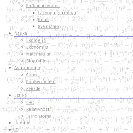
Slobodno vreme
Iz mog ugla (blog)
Citati
Sve ostalo
Nauka
Ekologija
Ekonomija
Matematika
Biografije
Astronomija
Sunce
Sunčev sistem
Zvezde
Fizika
LHC
Relativnost
Tajne atoma
Hemija
IT