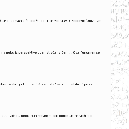
!“Predavanje će održati prof. dr Miroslav D. Filipović (Univerzitet
še na nebu iz perspektive posmatrača na Zemlji. Ovaj fenomen se,
tim, svake godine oko 10. avgusta "zvezde padalice" postaju ...
ko viđa na nebu, pun Mesec će biti ogroman, najveći koji ...