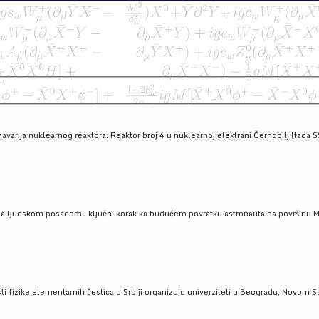
havarija nuklearnog reaktora. Reaktor broj 4 u nuklearnoj elektrani Černobilj (tada 
a ljudskom posadom i ključni korak ka budućem povratku astronauta na površinu Mese
 fizike elementarnih čestica u Srbiji organizuju univerziteti u Beogradu, Novom Sad