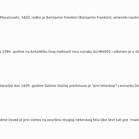
Masačusets, SAD), rođen je Benžamin Frenklin (Benjamin Franklin), američki naučnik 
 1984. godine na Antarktiku.Ovaj meteorit nosi oznaku ALH84001 i otkriven je u oblas
a današnji dan 1609. godine Galileo Galilej predstavio je "prvi teleskop" Leonardu D
odine čovek je prvi sleteo na površinu drugog nebeskog tela.Oko šest sati pre “malo