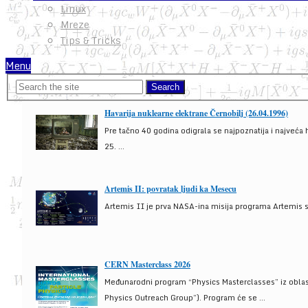
Linux
Mreze
Tips & Tricks
Menu
Havarija nuklearne elektrane Černobilj (26.04.1996)
Pre tačno 40 godina odigrala se najpoznatija i najveća 
25. ...
Artemis II: povratak ljudi ka Mesecu
Artemis II je prva NASA-ina misija programa Artemis s
CERN Masterclass 2026
Međunarodni program “Physics Masterclasses” iz oblasti
Physics Outreach Group”). Program će se ...