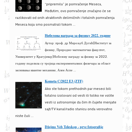
“pripremila” je pomračenje Meseca,
Međutim, ovo pomračenje značajno će se
razlikovati od onih atraktivnih delimičnih i totalnih pomračenja
Meseca koja smo posmatrali tokom ...
Нобелова награда за физику 2022. године
Аутор: проф. др Мирољуб Дугић(Институт за
физику, Природно-математички факултет,
Универзитет у Крагујевцу)Нобелову награду за физику за 2022.
годину поделила су тројица експерименталних физичара за област
заснивања квантне механике, Ален Аспе ...
Kometa C/2022 E3 (ZTF)
Ako ste tokom prethodnih par meseci bili
totalno izolovani od vesti ili toliko ne volite
vesti iz astronomije da čim ih čujete menjate
sajt/TV kanal/radio stanicu onda verovatno
niste čuli ...
Džejms Veb Teleskop - prve fotografije