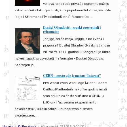
vekova, crne rupe privlače ogromnu pažnju
kako naučnika tako i javnosti, kroz popularne tekstove, različite
ideje i SF romane i (visokobudžetne) filmove.Do ...
Dositej Obradović – srpski prosvetitelj i
reformator
„Knjige, braćo moja, knjige, a ne zvona i
praporce!“Dositej ObradovićNa današnji dan
28. marta 1811. godine u Beogradu je umro
najveći srpski prosvetitelj i reformator – Dositej Obradović.
Sahranjen je ...
CERN – mesto gde je nastao “Internet”
Prvi World Wide Web Logo (Autor: Robert
Cailliau)Prethodnih nekoliko godina imali
smo prilike da često slušamo o CERN-u,
LHC-u - i "najvećem eksperimentu
čovečanstva", ulasku Srbije u punopravno članstvo,
akceleratoru, ...
Home
»
Slika dana
»
Vatromet [26.08.2013]