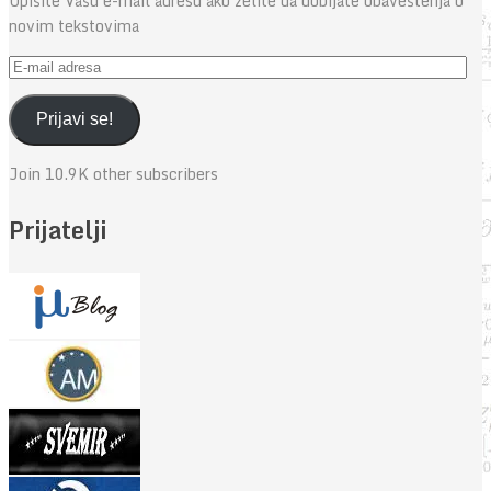
Upišite Vašu e-mail adresu ako želite da dobijate obaveštenja o
novim tekstovima
E-
mail
adresa
Prijavi se!
Join 10.9K other subscribers
Prijatelji