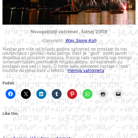
Novogodišnji vatromet, Sidnej 2008
Copyright:
Way Siong Koh
Nastao pre više od hiljadu godina vatromet ne prestaje da nas
oduševljaca i privlači našu pažnju. Čest je “gost” avnih javnih
događaja ali privatnih proslava. Princip rada vaometa nije mnogo
izmenjen tokom prethodnih hiljadu godina, ali vatrometi su
postajali sve veći i lepši. O tome kako vatromet nastaje i “radi”
možete da ppročitate u tekstu “
Hemija vatrometa
“
Podeli:
Like this: