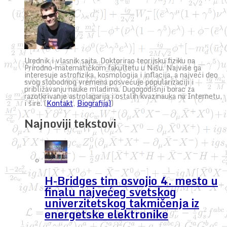
Urednik i vlasnik sajta. Doktorirao teorijsku fiziku na
Prirodno-matematičkom fakultetu u Nišu. Najviše ga
interesuje astrofizika, kosmologija i inflacija, a najveći deo
svog slobodnog vremena posvećuje popularizaciji i
približavanju nauke mladima. Dugogodišnji borac za
razotkrivanje astrolagarija i ostalih kvazinauka na Internetu,
i šire. (
Kontakt
,
Biografija)
)
Najnoviji tekstovi
H-Bridges tim osvojio 4. mesto u
finalu najvećeg svetskog
univerzitetskog takmičenja iz
energetske elektronike