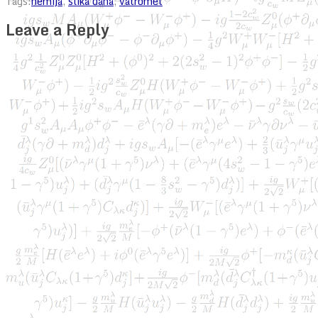
Tags:
hemija
,
slika dana
,
vatromet
Leave a Reply