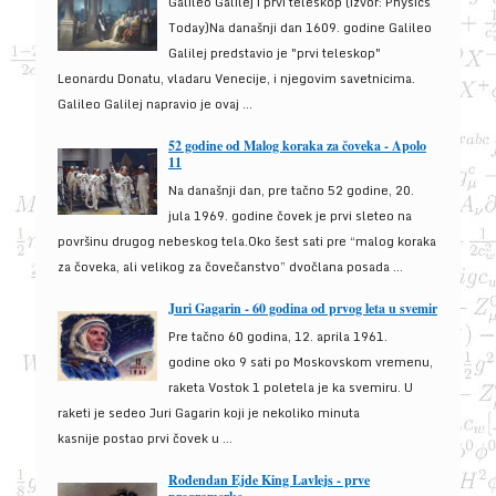
Galileo Galilej i prvi teleskop (izvor: Physics
Today)Na današnji dan 1609. godine Galileo
Galilej predstavio je "prvi teleskop"
Leonardu Donatu, vladaru Venecije, i njegovim savetnicima.
Galileo Galilej napravio je ovaj ...
52 godine od Malog koraka za čoveka - Apolo
11
Na današnji dan, pre tačno 52 godine, 20.
jula 1969. godine čovek je prvi sleteo na
površinu drugog nebeskog tela.Oko šest sati pre “malog koraka
za čoveka, ali velikog za čovečanstvo” dvočlana posada ...
Juri Gagarin - 60 godina od prvog leta u svemir
Pre tačno 60 godina, 12. aprila 1961.
godine oko 9 sati po Moskovskom vremenu,
raketa Vostok 1 poletela je ka svemiru. U
raketi je sedeo Juri Gagarin koji je nekoliko minuta
kasnije postao prvi čovek u ...
Rođendan Ejde King Lavlejs - prve