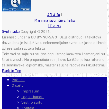
AD Alfa
|
Marinina razumljiva fizika
IT kutak
Svet nauke
Copyright © 2026.
Licensed under a CC BY-NC-SA 3.
Dalja distribucija tekstova
dozvoljena je isključivo u nekomercijalne svrhe, uz jasno citiranje
adrese sajta i autora teksta.
Tekstovi na sajtu su naučno-popularnog karaktera i namenjeni su
široj javnosti. Ne preporučuje se njihovo korišćenje kao referenci
za seminarske, diplomske, master i slične radove na fakultetima.
Back to Top
Početak
O sajtu
Impresum
Logo i baneri
Vesti o sajtu
Kontakt