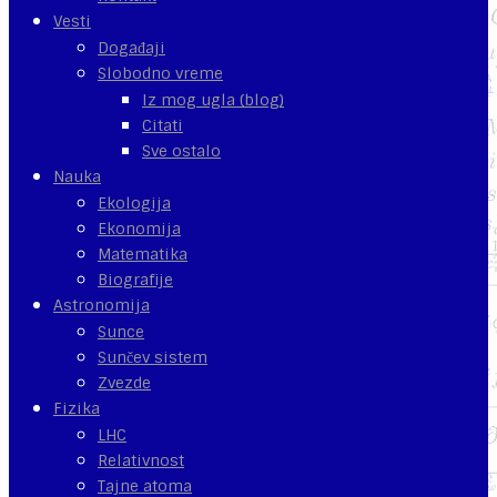
Vesti
Događaji
Slobodno vreme
Iz mog ugla (blog)
Citati
Sve ostalo
Nauka
Ekologija
Ekonomija
Matematika
Biografije
Astronomija
Sunce
Sunčev sistem
Zvezde
Fizika
LHC
Relativnost
Tajne atoma