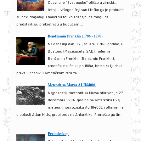
Odavno je "Svet nauke" otišao u zimski...
letnji... višegodišnji san i teško ga je probuditi
ali neki događaji u nauci su toliko značajni da mogu da
predstavljaju prekretnicu u budućem ...
Bendžamin Frenklin (1706 - 1790)
Na današnji dan, 17. januara, 1706. godine, u
Bostonu (Masačusets, SAD), rođen je
Benžamin Frenklin (Benjamin Franklin),
američki naučnik i političar, borac za ljudska
prava, učesnik u Američkom ratu za ...
Meteorit sa Marsa ALH84001
Najpoznatiji meteorit sa Marsa otkriven je 27.
decembra 1984. godine na Antarktiku.Ovaj
meteorit nosi oznaku ALH84001 i otkriven je
u oblasti Allan Hills, grupi brda na Antarktiku. Pronašao ga tim
...
Prvi teleskop