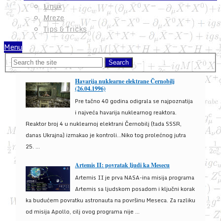
Linux
Mreze
Tips & Tricks
Menu
Havarija nuklearne elektrane Černobilj
(26.04.1996)
Pre tačno 40 godina odigrala se najpoznatija
i najveća havarija nuklearnog reaktora.
Reaktor broj 4 u nuklearnoj elektrani Černobilj (tada SSSR,
danas Ukrajna) izmakao je kontroli...Niko tog prolećnog jutra
25. ...
Artemis II: povratak ljudi ka Mesecu
Artemis II je prva NASA-ina misija programa
Artemis sa ljudskom posadom i ključni korak
ka budućem povratku astronauta na površinu Meseca. Za razliku
od misija Apollo, cilj ovog programa nije ...