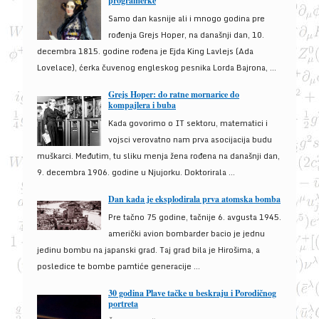
programerke
Samo dan kasnije ali i mnogo godina pre
rođenja Grejs Hoper, na današnji dan, 10.
decembra 1815. godine rođena je Ejda King Lavlejs (Ada
Lovelace), ćerka čuvenog engleskog pesnika Lorda Bajrona, ...
Grejs Hoper: do ratne mornarice do
kompajlera i buba
Kada govorimo o IT sektoru, matematici i
vojsci verovatno nam prva asocijacija budu
muškarci. Međutim, tu sliku menja žena rođena na današnji dan,
9. decembra 1906. godine u Njujorku. Doktorirala ...
Dan kada je eksplodirala prva atomska bomba
Pre tačno 75 godine, tačnije 6. avgusta 1945.
američki avion bombarder bacio je jednu
jedinu bombu na japanski grad. Taj grad bila je Hirošima, a
posledice te bombe pamtiće generacije ...
30 godina Plave tačke u beskraju i Porodičnog
portreta