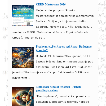
CERN Masterclass 2026
Međunarodni program “Physics
Masterclasses” iz oblasti fizike elementarnih
čestica u Srbiji organizuju univerziteti u
Beogradu, Novom Sadu, Nišu i Kragujevcu, u
saradnji sa IPPOG (“International Particle Physics Outreach
Group”). Program će se ...
Predavanje „Per Aspera Ad Astra: Budućnost
je već tu!“
U utorak, 24. februara 2026. godine, od 12
časova, biće održano on-line predavanje pod
naslovom:„Per Aspera Ad Astra: Budućnost
je već tu!“Predavanje će održati prof. dr Miroslav D. Filipović
(Univerzitet ...
Jedinstven nebeski fenomen - Planete
paradiraju nebom
“Parada planeta”, poznata i kao planetarno
poravnanje, predstavlja zanimljiv nebeski