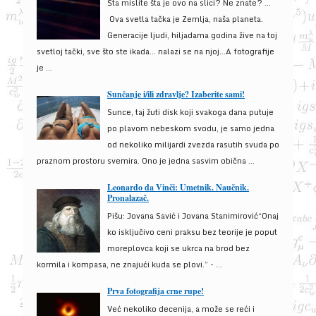
Šta mislite šta je ovo na slici? Ne znate? …
Ova svetla tačka je Zemlja, naša planeta.
Generacije ljudi, hiljadama godina žive na toj
svetloj tački, sve što ste ikada… nalazi se na njoj…A fotografije
je ...
Sunčanje i/ili zdravlje? Izaberite sami!
Sunce, taj žuti disk koji svakoga dana putuje
po plavom nebeskom svodu, je samo jedna
od nekoliko milijardi zvezda rasutih svuda po
praznom prostoru svemira. Ono je jedna sasvim obična ...
Leonardo da Vinči: Umetnik. Naučnik.
Pronalazač.
Pišu: Jovana Savić i Jovana Stanimirović“Onaj
ko isključivo ceni praksu bez teorije je poput
moreplovca koji se ukrca na brod bez
kormila i kompasa, ne znajući kuda se plovi.” - ...
Prva fotografija crne rupe!
Već nekoliko decenija, a može se reći i