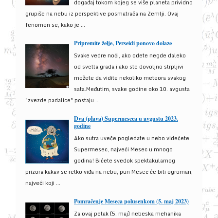
događaj tokom kojeg se više planeta prividno
grupiše na nebu iz perspektive posmatrača na Zemlji. Ovaj
fenomen se, kako je ...
Pripremite želje, Perseidi ponovo dolaze
Svake vedre noći, ako odete negde daleko
od svetla grada i ako ste dovoljno strpljivi
možete da vidite nekoliko meteora svakog
sata.Međutim, svake godine oko 10. avgusta
"zvezde padalice" postaju ...
Dva (plava) Supermeseca u avgustu 2023.
godine
Ako sutra uveče pogledate u nebo videćete
Supermesec, najveći Mesec u mnogo
godina! Bićete svedok spektakularnog
prizora kakav se retko viđa na nebu, pun Mesec će biti ogroman,
najveći koji ...
Pomračenje Meseca polusenkom (5. maj 2023)
Za ovaj petak (5. maj) nebeska mehanika