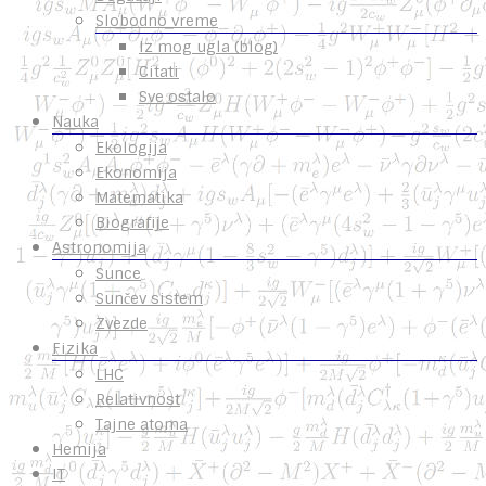
Slobodno vreme
Iz mog ugla (blog)
Citati
Sve ostalo
Nauka
Ekologija
Ekonomija
Matematika
Biografije
Astronomija
Sunce
Sunčev sistem
Zvezde
Fizika
LHC
Relativnost
Tajne atoma
Hemija
IT