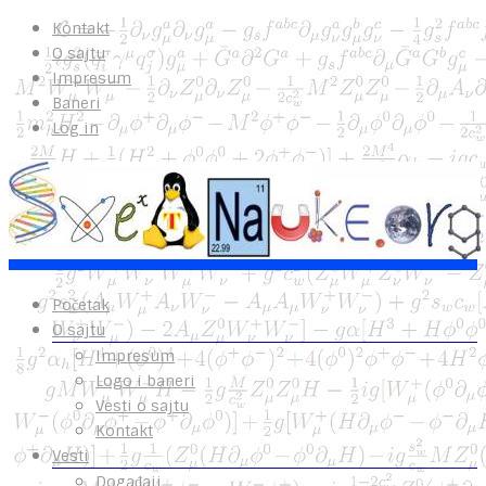
Kontakt
O sajtu
Impresum
Baneri
Log in
Početak
O sajtu
Impresum
Logo i baneri
Vesti o sajtu
Kontakt
Vesti
Događaji