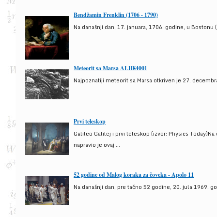
Bendžamin Frenklin (1706 - 1790)
Na današnji dan, 17. januara, 1706. godine, u Bostonu (
Meteorit sa Marsa ALH84001
Najpoznatiji meteorit sa Marsa otkriven je 27. decembra
Prvi teleskop
Galileo Galilej i prvi teleskop (izvor: Physics Today)N
napravio je ovaj ...
52 godine od Malog koraka za čoveka - Apolo 11
Na današnji dan, pre tačno 52 godine, 20. jula 1969. g