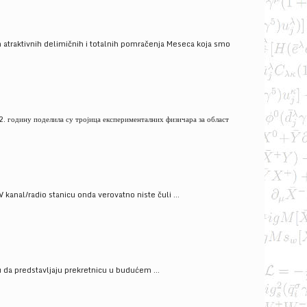
 atraktivnih delimičnih i totalnih pomračenja Meseca koja smo
. годину поделила су тројица експерименталних физичара за област
V kanal/radio stanicu onda verovatno niste čuli ...
gu da predstavljaju prekretnicu u budućem ...