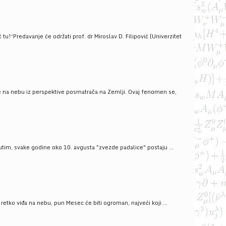
!“Predavanje će održati prof. dr Miroslav D. Filipović (Univerzitet
še na nebu iz perspektive posmatrača na Zemlji. Ovaj fenomen se,
tim, svake godine oko 10. avgusta "zvezde padalice" postaju ...
ko viđa na nebu, pun Mesec će biti ogroman, najveći koji ...