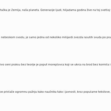
ačka je Zemlja, naša planeta. Generacije ljudi, hiljadama godina žive na toj svetloj t
om nebeskom svodu, je samo jedna od nekoliko milijardi zvezda rasutih svuda po pra
čivo ceni praksu bez teorije je poput moreplovca koji se ukrca na brod bez kormila i 
pe privlače ogromnu pažnju kako naučnika tako i javnosti, kroz popularne tekstove, r