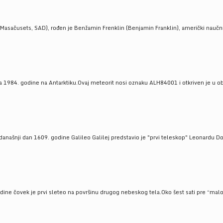
Masačusets, SAD), rođen je Benžamin Frenklin (Benjamin Franklin), američki naučnik 
 1984. godine na Antarktiku.Ovaj meteorit nosi oznaku ALH84001 i otkriven je u oblas
a današnji dan 1609. godine Galileo Galilej predstavio je "prvi teleskop" Leonardu D
odine čovek je prvi sleteo na površinu drugog nebeskog tela.Oko šest sati pre “malo