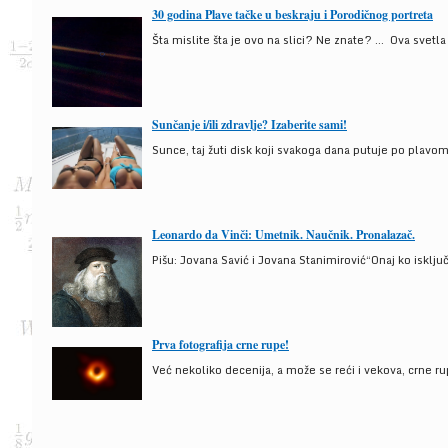
30 godina Plave tačke u beskraju i Porodičnog portreta
Šta mislite šta je ovo na slici? Ne znate? … Ova svetla t
Sunčanje i/ili zdravlje? Izaberite sami!
Sunce, taj žuti disk koji svakoga dana putuje po plav
Leonardo da Vinči: Umetnik. Naučnik. Pronalazač.
Pišu: Jovana Savić i Jovana Stanimirović“Onaj ko isklju
Prva fotografija crne rupe!
Već nekoliko decenija, a može se reći i vekova, crne ru