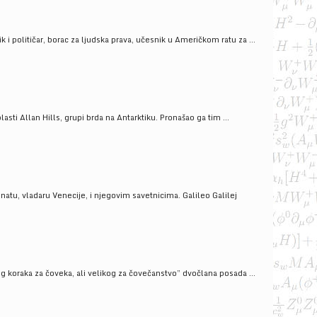
i političar, borac za ljudska prava, učesnik u Američkom ratu za ...
ti Allan Hills, grupi brda na Antarktiku. Pronašao ga tim ...
onatu, vladaru Venecije, i njegovim savetnicima. Galileo Galilej
g koraka za čoveka, ali velikog za čovečanstvo” dvočlana posada ...