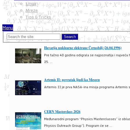
Linux
Mreze
Tips & Tricks
Menu
Havarija nuklearne elektrane Černobilj (26.04.1996)
Pre tačno 40 godina odigrala se najpoznatija i najveća 
25. ...
Artemis II: povratak ljudi ka Mesecu
Artemis II je prva NASA-ina misija programa Artemis s
CERN Masterclass 2026
Međunarodni program “Physics Masterclasses” iz oblasti
Physics Outreach Group”). Program će se ...