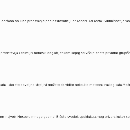
e održano on-line predavanje pod naslovom:„Per Aspera Ad Astra: Budućnost je već tu
, predstavlja zanimljiv nebeski događaj tokom kojeg se više planeta prividno grupi
da i ako ste dovoljno strpljivi možete da vidite nekoliko meteora svakog sata.Među
 najveći Mesec u mnogo godina! Bićete svedok spektakularnog prizora kakav se ret