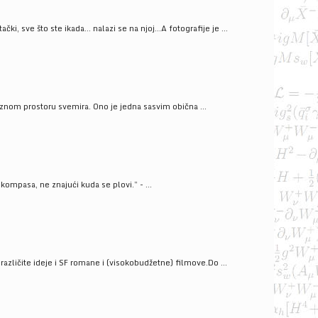
ački, sve što ste ikada… nalazi se na njoj…A fotografije je ...
znom prostoru svemira. Ono je jedna sasvim obična ...
kompasa, ne znajući kuda se plovi.” - ...
azličite ideje i SF romane i (visokobudžetne) filmove.Do ...