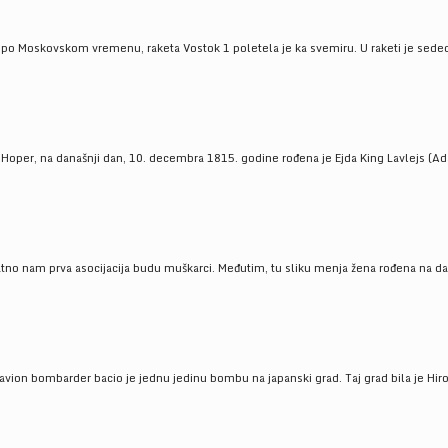
 po Moskovskom vremenu, raketa Vostok 1 poletela je ka svemiru. U raketi je sedeo J
 Hoper, na današnji dan, 10. decembra 1815. godine rođena je Ejda King Lavlejs (Ad
tno nam prva asocijacija budu muškarci. Međutim, tu sliku menja žena rođena na dan
 avion bombarder bacio je jednu jedinu bombu na japanski grad. Taj grad bila je Hir