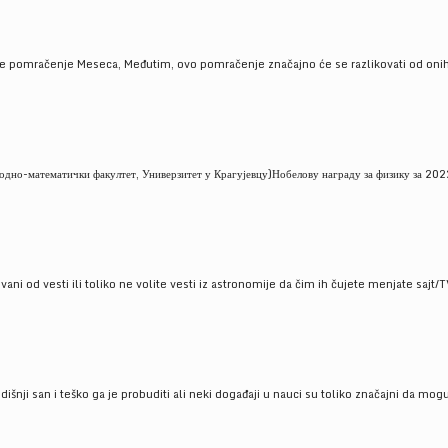
je pomračenje Meseca, Međutim, ovo pomračenje značajno će se razlikovati od onih
но-математички факултет, Универзитет у Крагујевцу)Нобелову награду за физику за 2022
ni od vesti ili toliko ne volite vesti iz astronomije da čim ih čujete menjate sajt/T
godišnji san i teško ga je probuditi ali neki događaji u nauci su toliko značajni da mo