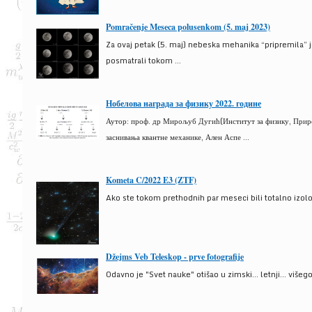
Pomračenje Meseca polusenkom (5. maj 2023)
Za ovaj petak (5. maj) nebeska mehanika “pripremila” 
posmatrali tokom ...
Нобелова награда за физику 2022. године
Аутор: проф. др Мирољуб Дугић(Институт за физику, Природ
заснивања квантне механике, Ален Аспе ...
Kometa C/2022 E3 (ZTF)
Ako ste tokom prethodnih par meseci bili totalno izolova
Džejms Veb Teleskop - prve fotografije
Odavno je "Svet nauke" otišao u zimski... letnji... više