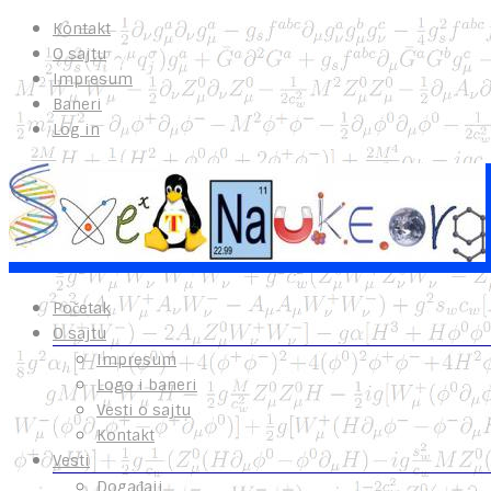
Kontakt
O sajtu
Impresum
Baneri
Log in
Početak
O sajtu
Impresum
Logo i baneri
Vesti o sajtu
Kontakt
Vesti
Događaji