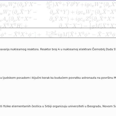
havarija nuklearnog reaktora. Reaktor broj 4 u nuklearnoj elektrani Černobilj (tada 
a ljudskom posadom i ključni korak ka budućem povratku astronauta na površinu Mese
 fizike elementarnih čestica u Srbiji organizuju univerziteti u Beogradu, Novom Sad