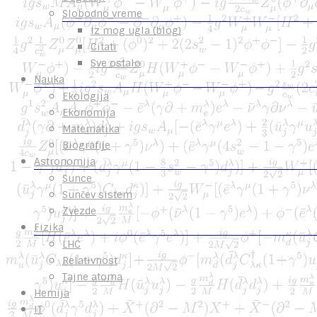
Slobodno vreme
Iz mog ugla (blog)
Citati
Sve ostalo
Nauka
Ekologija
Ekonomija
Matematika
Biografije
Astronomija
Sunce
Sunčev sistem
Zvezde
Fizika
LHC
Relativnost
Tajne atoma
Hemija
IT