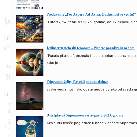
Predavanje „Per Aspera Ad Astra: Budućnost je već tu!“
U utorak, 24. februara 2026. godine, od 12 časova, bić
...
Jedinstven nebeski fenomen - Planete paradiraju nebom
“Parada planeta”, poznata i kao planetarno poravnanje
kako je ...
Pripremite želje, Perseidi ponovo dolaze
Svake vedre noći, ako odete negde daleko od svetla gra
Dva (plava) Supermeseca u avgustu 2023. godine
Ako sutra uveče pogledate u nebo videćete Supermesec,