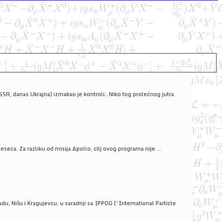
SSSR, danas Ukrajna) izmakao je kontroli...Niko tog prolećnog jutra
ca. Za razliku od misija Apollo, cilj ovog programa nije ...
u, Nišu i Kragujevcu, u saradnji sa IPPOG (“International Particle