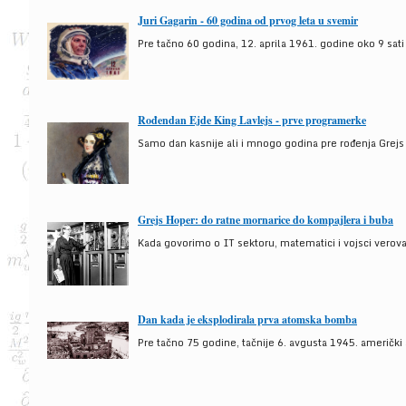
Juri Gagarin - 60 godina od prvog leta u svemir
Pre tačno 60 godina, 12. aprila 1961. godine oko 9 sati
Rođendan Ejde King Lavlejs - prve programerke
Samo dan kasnije ali i mnogo godina pre rođenja Grejs
Grejs Hoper: do ratne mornarice do kompajlera i buba
Kada govorimo o IT sektoru, matematici i vojsci verova
Dan kada je eksplodirala prva atomska bomba
Pre tačno 75 godine, tačnije 6. avgusta 1945. američki