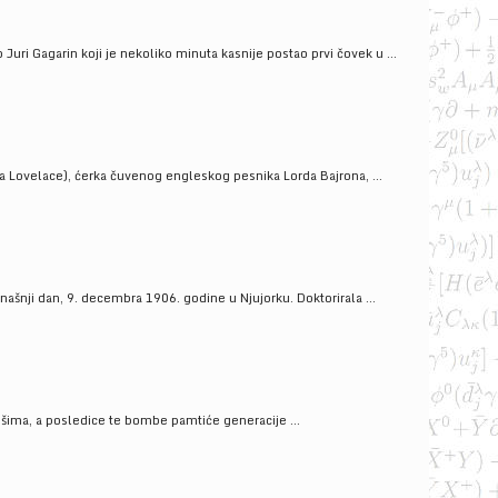
uri Gagarin koji je nekoliko minuta kasnije postao prvi čovek u ...
a Lovelace), ćerka čuvenog engleskog pesnika Lorda Bajrona, ...
ašnji dan, 9. decembra 1906. godine u Njujorku. Doktorirala ...
ošima, a posledice te bombe pamtiće generacije ...