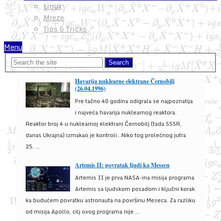
Linux
Mreze
Tips & Tricks
Menu
Havarija nuklearne elektrane Černobilj
(26.04.1996)
Pre tačno 40 godina odigrala se najpoznatija
i najveća havarija nuklearnog reaktora.
Reaktor broj 4 u nuklearnoj elektrani Černobilj (tada SSSR,
danas Ukrajna) izmakao je kontroli...Niko tog prolećnog jutra
25. ...
Artemis II: povratak ljudi ka Mesecu
Artemis II je prva NASA-ina misija programa
Artemis sa ljudskom posadom i ključni korak
ka budućem povratku astronauta na površinu Meseca. Za razliku
od misija Apollo, cilj ovog programa nije ...