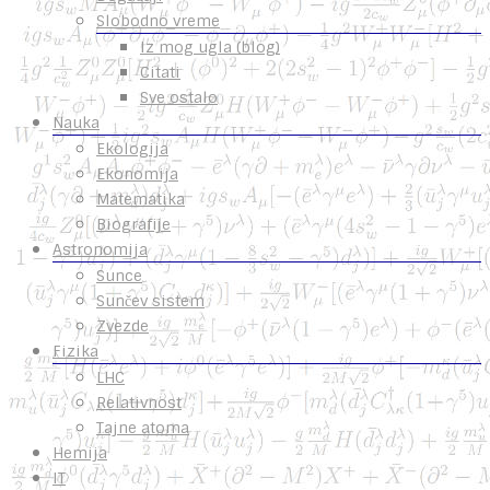
Slobodno vreme
Iz mog ugla (blog)
Citati
Sve ostalo
Nauka
Ekologija
Ekonomija
Matematika
Biografije
Astronomija
Sunce
Sunčev sistem
Zvezde
Fizika
LHC
Relativnost
Tajne atoma
Hemija
IT