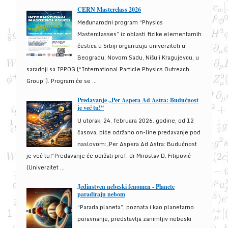
CERN Masterclass 2026
Međunarodni program “Physics
Masterclasses” iz oblasti fizike elementarnih
čestica u Srbiji organizuju univerziteti u
Beogradu, Novom Sadu, Nišu i Kragujevcu, u
saradnji sa IPPOG (“International Particle Physics Outreach
Group”). Program će se ...
Predavanje „Per Aspera Ad Astra: Budućnost
je već tu!“
U utorak, 24. februara 2026. godine, od 12
časova, biće održano on-line predavanje pod
naslovom:„Per Aspera Ad Astra: Budućnost
je već tu!“Predavanje će održati prof. dr Miroslav D. Filipović
(Univerzitet ...
Jedinstven nebeski fenomen - Planete
paradiraju nebom
“Parada planeta”, poznata i kao planetarno
poravnanje, predstavlja zanimljiv nebeski