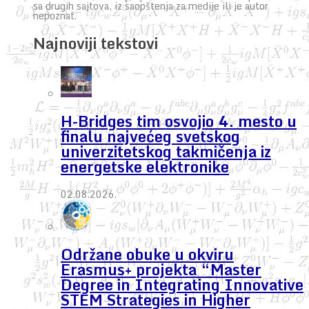
sa drugih sajtova, iz saopštenja za medije ili je autor
nepoznat.
Najnoviji tekstovi
H-Bridges tim osvojio 4. mesto u
finalu najvećeg svetskog
univerzitetskog takmičenja iz
energetske elektronike
02.08.2026.
Održane obuke u okviru
Erasmus+ projekta “Master
Degree in Integrating Innovative
STEM Strategies in Higher