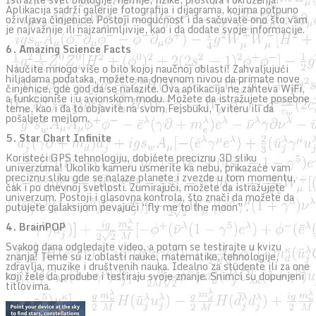
Aplikacija sadrži galerije fotografija i dijagrama, kojima potpuno
oživljava činjenice. Postoji mogućnost i da sačuvate ono što vam
je najvažnije ili najzanimljivije, kao i da dodate svoje informacije.
6. Amazing Science Facts
Naučite mnogo više o bilo kojoj naučnoj oblasti! Zahvaljujući
hiljadama podataka, možete na dnevnom nivou da primate nove
činjenice, gde god da se nalazite. Ova aplikacija ne zahteva WiFi,
a funkcioniše i u avionskom modu. Možete da istražujete posebne
teme, kao i da to objavite na svom Fejsbuku, Tviteru ili da
pošaljete mejlom.
5. Star Chart Infinite
Koristeći GPS tehnologiju, dobićete preciznu 3D sliku
univerzuma! Ukoliko kameru usmerite ka nebu, prikazaće vam
preciznu sliku gde se nalaze planete i zvezde u tom momentu,
čak i po dnevnoj svetlosti. Zumirajući, možete da istražujete
univerzum. Postoji i glasovna kontrola, što znači da možete da
putujete galaksijom pevajući “fly me to the moon” .
4. BrainPOP
Svakog dana odgledajte video, a potom se testirajte u kvizu
znanja! Teme su iz oblasti nauke, matematike, tehnologije,
zdravlja, muzike i društvenih nauka. Idealno za studente ili za one
koji žele da prodube i testiraju svoje znanje. Snimci su dopunjeni
titlovima.