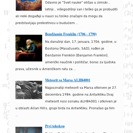
Odavno je "Svet nauke" otišao u zimski...
letnji... višegodišnji san i teško ga je probuditi
ali neki događaji u nauci su toliko značajni da mogu da
predstavljaju prekretnicu u budućem ...
Bendžamin Frenklin (1706 - 1790)
Na današnji dan, 17. januara, 1706. godine, u
Bostonu (Masačusets, SAD), rođen je
Benžamin Frenklin (Benjamin Franklin),
američki naučnik i političar, borac za ljudska
prava, učesnik u Američkom ratu za ...
Meteorit sa Marsa ALH84001
Najpoznatiji meteorit sa Marsa otkriven je 27.
decembra 1984. godine na Antarktiku.Ovaj
meteorit nosi oznaku ALH84001 i otkriven je
u oblasti Allan Hills, grupi brda na Antarktiku. Pronašao ga tim
...
Prvi teleskop