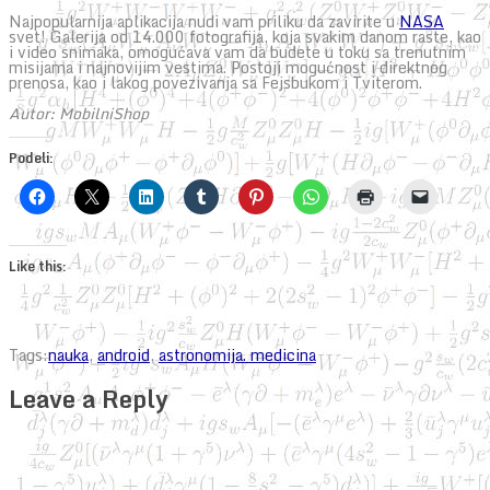
Najpopularnija aplikacija nudi vam priliku da zavirite u
NASA
svet! Galerija od 14.000 fotografija, koja svakim danom raste, kao
i video snimaka, omogućava vam da budete u toku sa trenutnim
misijama i najnovijim vestima. Postoji mogućnost i direktnog
prenosa, kao i lakog povezivanja sa Fejsbukom i Tviterom.
Autor: MobilniShop
Podeli:
Like this:
Tags:
nauka
,
android
,
astronomija. medicina
Leave a Reply