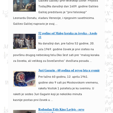
Galileo Galilej i prvi teleskop (izvor: Physics
Today)Na današnji dan 1609. godine Galileo
Galilej predstavio je "prvi teleskop"
Leonardu Donatu, vladaru Venecije, i njegovim savetnicima.
Galileo Galilej napravio je ovaj ...
52 godine od Malog koraka za čoveka - Apolo
11
Na današnji dan, pre tačno 52 godine, 20.
jula 1969. godine čovek je prvi sleteo na
površinu drugog nebeskog tela.Oko šest sati pre “malog koraka
za čoveka, ali velikog za čovečanstvo” dvočlana posada ...
Juri Gagarin - 60 godina od prvog leta u svemir
Pre tačno 60 godina, 12. aprila 1961.
godine oko 9 sati po Moskovskom vremenu,
raketa Vostok 1 poletela je ka svemiru. U
raketi je sedeo Juri Gagarin koji je nekoliko minuta
kasnije postao prvi čovek u ...
Rođendan Ejde King Lavlejs - prve