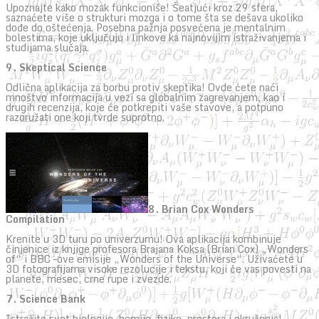
Upoznajte kako mozak funkcioniše! Šeatjući kroz 29 sfera,
saznaćete više o strukturi mozga i o tome šta se dešava ukoliko
dođe do oštećenja. Posebna pažnja posvećena je mentalnim
bolestima, koje uključuju i linkove ka najnovijim istraživanjema i
studijama slučaja.
9. Skeptical Science
Odlična aplikacija za borbu protiv skeptika! Ovde ćete naći
mnoštvo informacija u vezi sa globalnim zagrevanjem, kao i
drugih recenzija, koje će potkrepiti vaše stavove, a potpuno
razoružati one koji tvrde suprotno.
8. Brian Cox Wonders
Compilation
Krenite u 3D turu po univerzumu! Ova aplikacija kombinuje
činjenice iz knjige profesora Brajana Koksa (Brian Cox) „Wonders
of“ i BBC –ove emisije „Wonders of the Universe“. Uživaćete u
3D fotografijama visoke rezolucije i tekstu, koji će vas povesti na
planete, mesec, crne rupe i zvezde.
7. Science Bank
Istražite svet biologije, hemije, fizike, prostora i okruženja!