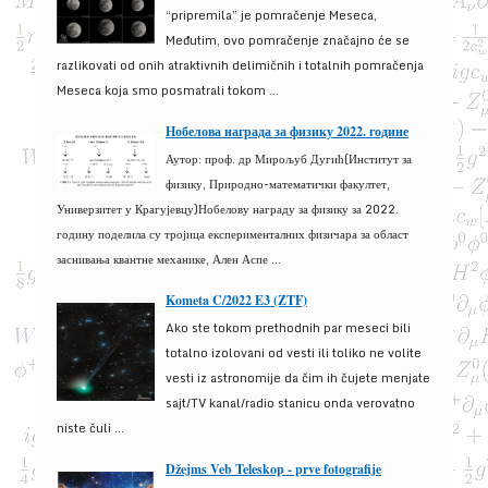
“pripremila” je pomračenje Meseca,
Međutim, ovo pomračenje značajno će se
razlikovati od onih atraktivnih delimičnih i totalnih pomračenja
Meseca koja smo posmatrali tokom ...
Нобелова награда за физику 2022. године
Аутор: проф. др Мирољуб Дугић(Институт за
физику, Природно-математички факултет,
Универзитет у Крагујевцу)Нобелову награду за физику за 2022.
годину поделила су тројица експерименталних физичара за област
заснивања квантне механике, Ален Аспе ...
Kometa C/2022 E3 (ZTF)
Ako ste tokom prethodnih par meseci bili
totalno izolovani od vesti ili toliko ne volite
vesti iz astronomije da čim ih čujete menjate
sajt/TV kanal/radio stanicu onda verovatno
niste čuli ...
Džejms Veb Teleskop - prve fotografije