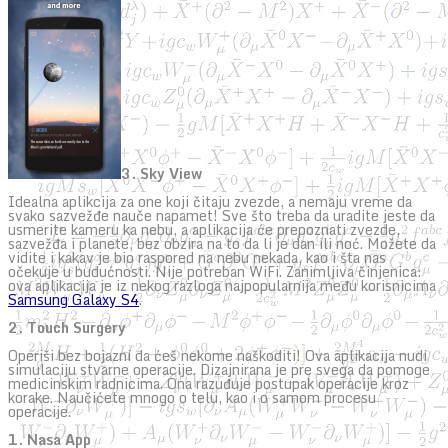
3. Sky View
Idealna aplikcija za one koji čitaju zvezde, a nemaju vreme da
svako sazvežđe nauče napamet! Sve što treba da uradite jeste da
usmerite kameru ka nebu, a aplikacija će prepoznati zvezde,
sazvežđa i planete, bez obzira na to da li je dan ili noć. Možete da
vidite i kakav je bio raspored na nebu nekada, kao i šta nas
očekuje u budućnosti. Nije potreban WiFi. Zanimljiva činjenica:
ova aplikacija je iz nekog razloga najpopularnija među korisnicima
Samsung Galaxy S4
.
2. Touch Surgery
Operiši bez bojazni da ćeš nekome naškoditi! Ova aplikacija nudi
simulaciju stvarne operacije. Dizajnirana je pre svega da pomoge
medicinskim radnicima. Ona razuđuje postupak operacije kroz
korake. Naučićete mnogo o telu, kao i o samom procesu
operacije.
1. Nasa App