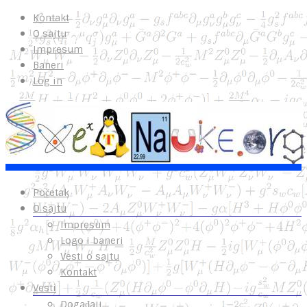
Kontakt
O sajtu
Impresum
Baneri
Log in
Početak
O sajtu
Impresum
Logo i baneri
Vesti o sajtu
Kontakt
Vesti
Događaji