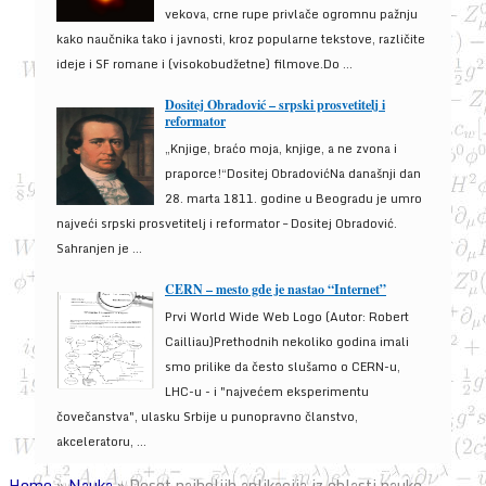
vekova, crne rupe privlače ogromnu pažnju
kako naučnika tako i javnosti, kroz popularne tekstove, različite
ideje i SF romane i (visokobudžetne) filmove.Do ...
Dositej Obradović – srpski prosvetitelj i
reformator
„Knjige, braćo moja, knjige, a ne zvona i
praporce!“Dositej ObradovićNa današnji dan
28. marta 1811. godine u Beogradu je umro
najveći srpski prosvetitelj i reformator – Dositej Obradović.
Sahranjen je ...
CERN – mesto gde je nastao “Internet”
Prvi World Wide Web Logo (Autor: Robert
Cailliau)Prethodnih nekoliko godina imali
smo prilike da često slušamo o CERN-u,
LHC-u - i "najvećem eksperimentu
čovečanstva", ulasku Srbije u punopravno članstvo,
akceleratoru, ...
Home
»
Nauka
»
Deset najboljih aplikacija iz oblasti nauke