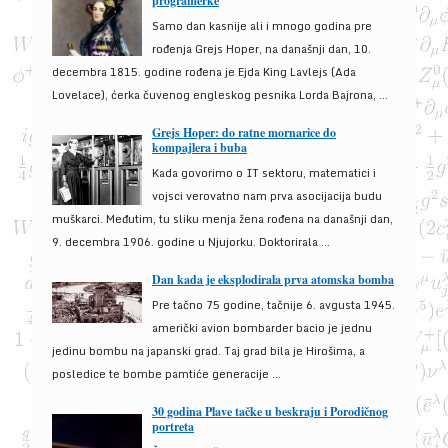
programerke
Samo dan kasnije ali i mnogo godina pre
rođenja Grejs Hoper, na današnji dan, 10.
decembra 1815. godine rođena je Ejda King Lavlejs (Ada
Lovelace), ćerka čuvenog engleskog pesnika Lorda Bajrona, ...
Grejs Hoper: do ratne mornarice do
kompajlera i buba
Kada govorimo o IT sektoru, matematici i
vojsci verovatno nam prva asocijacija budu
muškarci. Međutim, tu sliku menja žena rođena na današnji dan,
9. decembra 1906. godine u Njujorku. Doktorirala ...
Dan kada je eksplodirala prva atomska bomba
Pre tačno 75 godine, tačnije 6. avgusta 1945.
američki avion bombarder bacio je jednu
jedinu bombu na japanski grad. Taj grad bila je Hirošima, a
posledice te bombe pamtiće generacije ...
30 godina Plave tačke u beskraju i Porodičnog
portreta