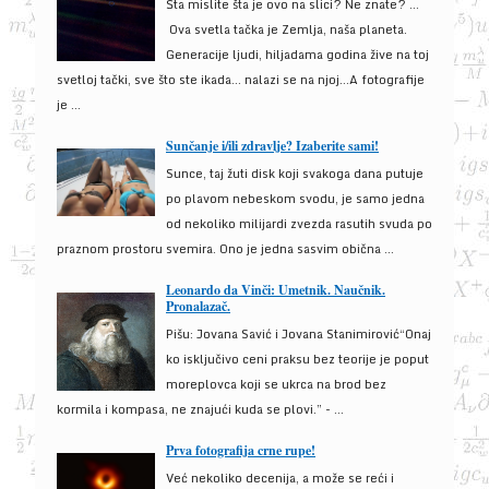
Šta mislite šta je ovo na slici? Ne znate? …
Ova svetla tačka je Zemlja, naša planeta.
Generacije ljudi, hiljadama godina žive na toj
svetloj tački, sve što ste ikada… nalazi se na njoj…A fotografije
je ...
Sunčanje i/ili zdravlje? Izaberite sami!
Sunce, taj žuti disk koji svakoga dana putuje
po plavom nebeskom svodu, je samo jedna
od nekoliko milijardi zvezda rasutih svuda po
praznom prostoru svemira. Ono je jedna sasvim obična ...
Leonardo da Vinči: Umetnik. Naučnik.
Pronalazač.
Pišu: Jovana Savić i Jovana Stanimirović“Onaj
ko isključivo ceni praksu bez teorije je poput
moreplovca koji se ukrca na brod bez
kormila i kompasa, ne znajući kuda se plovi.” - ...
Prva fotografija crne rupe!
Već nekoliko decenija, a može se reći i