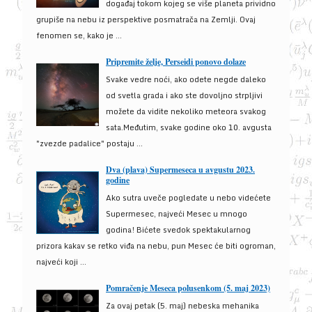
događaj tokom kojeg se više planeta prividno
grupiše na nebu iz perspektive posmatrača na Zemlji. Ovaj
fenomen se, kako je ...
Pripremite želje, Perseidi ponovo dolaze
Svake vedre noći, ako odete negde daleko
od svetla grada i ako ste dovoljno strpljivi
možete da vidite nekoliko meteora svakog
sata.Međutim, svake godine oko 10. avgusta
"zvezde padalice" postaju ...
Dva (plava) Supermeseca u avgustu 2023.
godine
Ako sutra uveče pogledate u nebo videćete
Supermesec, najveći Mesec u mnogo
godina! Bićete svedok spektakularnog
prizora kakav se retko viđa na nebu, pun Mesec će biti ogroman,
najveći koji ...
Pomračenje Meseca polusenkom (5. maj 2023)
Za ovaj petak (5. maj) nebeska mehanika