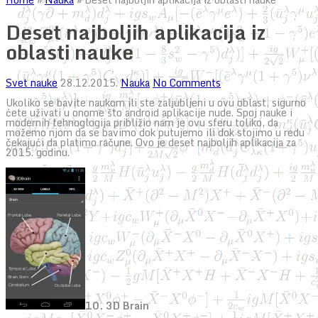
Deset najboljih aplikacija iz
oblasti nauke
Svet nauke
28.12.2015.
Nauka
No Comments
Ukoliko se bavite naukom ili ste zaljubljeni u ovu oblast, sigurno
ćete uživati u onome što android aplikacije nude. Spoj nauke i
modernih tehnoglogija približio nam je ovu sferu toliko, da
možemo njom da se bavimo dok putujemo ili dok stojimo u redu
čekajući da platimo račune. Ovo je deset najboljih aplikacija za
2015. godinu.
10. 3D Brain