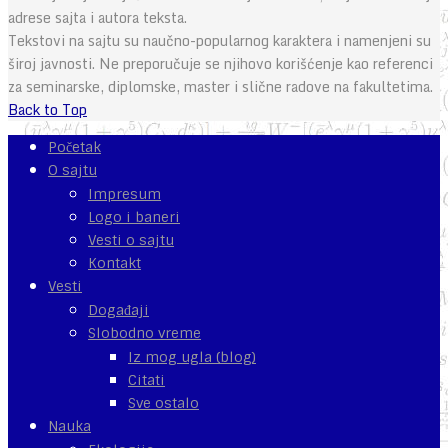
adrese sajta i autora teksta.
Tekstovi na sajtu su naučno-popularnog karaktera i namenjeni su
široj javnosti. Ne preporučuje se njihovo korišćenje kao referenci
za seminarske, diplomske, master i slične radove na fakultetima.
Back to Top
Početak
O sajtu
Impresum
Logo i baneri
Vesti o sajtu
Kontakt
Vesti
Događaji
Slobodno vreme
Iz mog ugla (blog)
Citati
Sve ostalo
Nauka