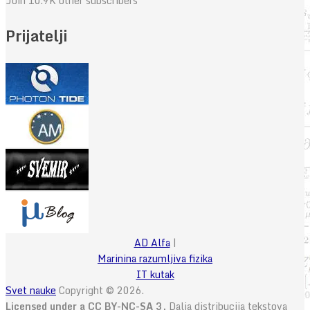
Join 10.9K other subscribers
Prijatelji
AD Alfa
|
Marinina razumljiva fizika
IT kutak
Svet nauke
Copyright © 2026.
Licensed under a CC BY-NC-SA 3.
Dalja distribucija tekstova