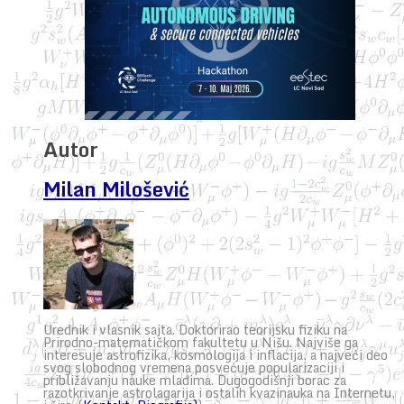
Autor
Milan Milošević
Urednik i vlasnik sajta. Doktorirao teorijsku fiziku na
Prirodno-matematičkom fakultetu u Nišu. Najviše ga
interesuje astrofizika, kosmologija i inflacija, a najveći deo
svog slobodnog vremena posvećuje popularizaciji i
približavanju nauke mladima. Dugogodišnji borac za
razotkrivanje astrolagarija i ostalih kvazinauka na Internetu,