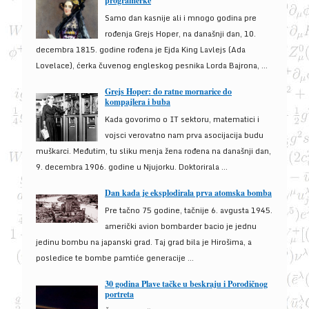
programerke
Samo dan kasnije ali i mnogo godina pre
rođenja Grejs Hoper, na današnji dan, 10.
decembra 1815. godine rođena je Ejda King Lavlejs (Ada
Lovelace), ćerka čuvenog engleskog pesnika Lorda Bajrona, ...
Grejs Hoper: do ratne mornarice do
kompajlera i buba
Kada govorimo o IT sektoru, matematici i
vojsci verovatno nam prva asocijacija budu
muškarci. Međutim, tu sliku menja žena rođena na današnji dan,
9. decembra 1906. godine u Njujorku. Doktorirala ...
Dan kada je eksplodirala prva atomska bomba
Pre tačno 75 godine, tačnije 6. avgusta 1945.
američki avion bombarder bacio je jednu
jedinu bombu na japanski grad. Taj grad bila je Hirošima, a
posledice te bombe pamtiće generacije ...
30 godina Plave tačke u beskraju i Porodičnog
portreta