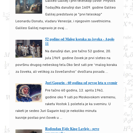
Galileo Galilej i prvi teleskop (izvor: Physics
Today)Na današnji dan 1609. godine Galileo
Galilej predstavio je "prvi teleskop"
Leonardu Donatu, vladaru Venecije, i njegovim savetnicima.
Galileo Galilej napravio je ovaj ...
52 godine od Malog koraka za čoveka - Apolo
11
Na današnji dan, pre tačno 52 godine, 20.
jula 1969. godine čovek je prvi sleteo na
površinu drugog nebeskog tela.Oko šest sati pre “malog koraka
za čoveka, ali velikog za čovečanstvo” dvočlana posada ...
Juri Gagarin - 60 godina od prvog leta u svemir
Pre tačno 60 godina, 12. aprila 1961.
godine oko 9 sati po Moskovskom vremenu,
raketa Vostok 1 poletela je ka svemiru. U
raketi je sedeo Juri Gagarin koji je nekoliko minuta
kasnije postao prvi čovek u ...
Rođendan Ejde King Lavlejs - prve