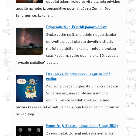
događaj tokom kojeg se više planeta prividno
grupiše na nebu iz perspektive posmatrača na Zemlji. Ovaj
fenomen se, kako je ...
Pripremite želje, Perseidi ponovo dolaze
Svake vedre noći, ako odete negde daleko
od svetla grada i ako ste dovoljno strpljivi
možete da vidite nekoliko meteora svakog
sata.Međutim, svake godine oko 10. avgusta
"zvezde padalice" postaju ...
Dva (plava) Supermeseca u avgustu 2023.
godine
Ako sutra uveče pogledate u nebo videćete
Supermesec, najveći Mesec u mnogo
godina! Bićete svedok spektakularnog
prizora kakav se retko viđa na nebu, pun Mesec će biti ogroman,
najveći koji ...
Pomračenje Meseca polusenkom (5. maj 2023)
Za ovaj petak (5. maj) nebeska mehanika