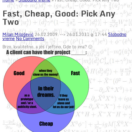
Fast, Cheap, Good: Pick Any
Two
Milan Milošević
26.02.2009.
--> 26.01.2011 @ 17:44
Slobodno
vreme
No Comments
Brzo, kvalitetno, a jos i jeftino. Gde to ima? 🙂