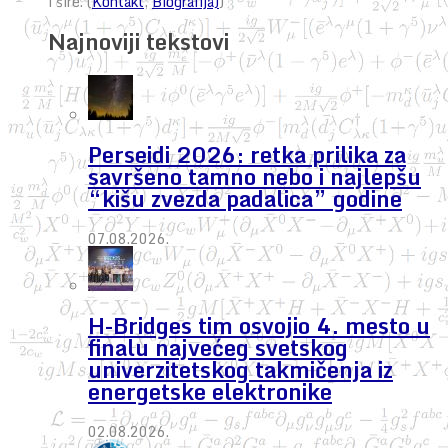
i šire. (
Kontakt
,
Biografija)
)
Najnoviji tekstovi
Perseidi 2026: retka prilika za
savršeno tamno nebo i najlepšu
“kišu zvezda padalica” godine
07.08.2026.
H-Bridges tim osvojio 4. mesto u
finalu najvećeg svetskog
univerzitetskog takmičenja iz
energetske elektronike
02.08.2026.