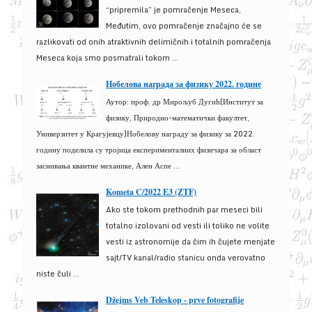
“pripremila” je pomračenje Meseca,
Međutim, ovo pomračenje značajno će se
razlikovati od onih atraktivnih delimičnih i totalnih pomračenja
Meseca koja smo posmatrali tokom ...
Нобелова награда за физику 2022. године
Аутор: проф. др Мирољуб Дугић(Институт за
физику, Природно-математички факултет,
Универзитет у Крагујевцу)Нобелову награду за физику за 2022.
годину поделила су тројица експерименталних физичара за област
заснивања квантне механике, Ален Аспе ...
Kometa C/2022 E3 (ZTF)
Ako ste tokom prethodnih par meseci bili
totalno izolovani od vesti ili toliko ne volite
vesti iz astronomije da čim ih čujete menjate
sajt/TV kanal/radio stanicu onda verovatno
niste čuli ...
Džejms Veb Teleskop - prve fotografije