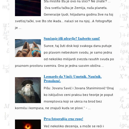
Šta mislite šta je ovo na slici? Ne znate? …
Ova svetla tačka je Zemlja, naša planeta.
Generacije ljudi, hiljadama godina žive na toj
svetloj tački, sve što ste ikada… nalazi se na njoj…A fotografije
je ...
Sunčanje i/ili zdravlje? Izaberite sami!
Sunce, taj žuti disk koji svakoga dana putuje
po plavom nebeskom svodu, je samo jedna
od nekoliko milijardi zvezda rasutih svuda po
praznom prostoru svemira. Ono je jedna sasvim obična ...
Leonardo da Vinči: Umetnik. Naučnik.
Pronalazač.
Pišu: Jovana Savić i Jovana Stanimirović“Onaj
ko isključivo ceni praksu bez teorije je poput
moreplovca koji se ukrca na brod bez
kormila i kompasa, ne znajući kuda se plovi.” - ...
Prva fotografija crne rupe!
Već nekoliko decenija, a može se reći i