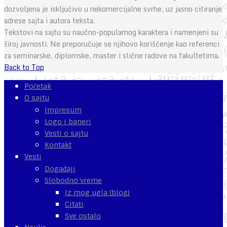
dozvoljena je isključivo u nekomercijalne svrhe, uz jasno citiranje
adrese sajta i autora teksta.
Tekstovi na sajtu su naučno-popularnog karaktera i namenjeni su
široj javnosti. Ne preporučuje se njihovo korišćenje kao referenci
za seminarske, diplomske, master i slične radove na fakultetima.
Back to Top
Početak
O sajtu
Impresum
Logo i baneri
Vesti o sajtu
Kontakt
Vesti
Događaji
Slobodno vreme
Iz mog ugla (blog)
Citati
Sve ostalo