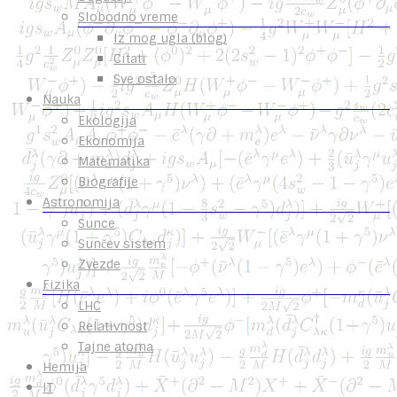
Slobodno vreme
Iz mog ugla (blog)
Citati
Sve ostalo
Nauka
Ekologija
Ekonomija
Matematika
Biografije
Astronomija
Sunce
Sunčev sistem
Zvezde
Fizika
LHC
Relativnost
Tajne atoma
Hemija
IT