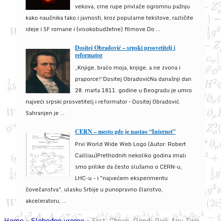
vekova, crne rupe privlače ogromnu pažnju
kako naučnika tako i javnosti, kroz popularne tekstove, različite
ideje i SF romane i (visokobudžetne) filmove.Do ...
Dositej Obradović – srpski prosvetitelj i
reformator
„Knjige, braćo moja, knjige, a ne zvona i
praporce!“Dositej ObradovićNa današnji dan
28. marta 1811. godine u Beogradu je umro
najveći srpski prosvetitelj i reformator – Dositej Obradović.
Sahranjen je ...
CERN – mesto gde je nastao “Internet”
Prvi World Wide Web Logo (Autor: Robert
Cailliau)Prethodnih nekoliko godina imali
smo prilike da često slušamo o CERN-u,
LHC-u - i "najvećem eksperimentu
čovečanstva", ulasku Srbije u punopravno članstvo,
akceleratoru, ...
Home
»
Slobodno vreme
»
Fast, Cheap, Good: Pick Any Two