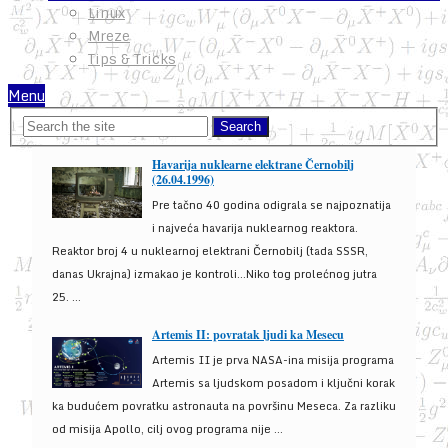
Linux
Mreze
Tips & Tricks
Menu
Havarija nuklearne elektrane Černobilj
(26.04.1996)
Pre tačno 40 godina odigrala se najpoznatija
i najveća havarija nuklearnog reaktora.
Reaktor broj 4 u nuklearnoj elektrani Černobilj (tada SSSR,
danas Ukrajna) izmakao je kontroli...Niko tog prolećnog jutra
25. ...
Artemis II: povratak ljudi ka Mesecu
Artemis II je prva NASA-ina misija programa
Artemis sa ljudskom posadom i ključni korak
ka budućem povratku astronauta na površinu Meseca. Za razliku
od misija Apollo, cilj ovog programa nije ...