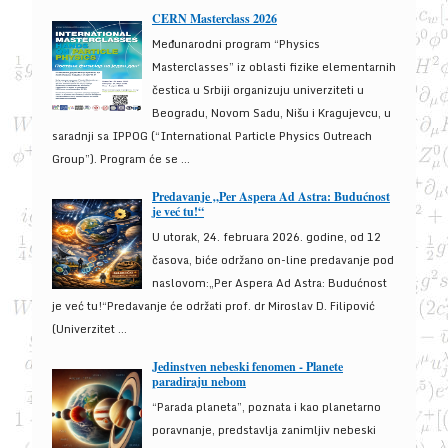
CERN Masterclass 2026
Međunarodni program “Physics
Masterclasses” iz oblasti fizike elementarnih
čestica u Srbiji organizuju univerziteti u
Beogradu, Novom Sadu, Nišu i Kragujevcu, u
saradnji sa IPPOG (“International Particle Physics Outreach
Group”). Program će se ...
Predavanje „Per Aspera Ad Astra: Budućnost
je već tu!“
U utorak, 24. februara 2026. godine, od 12
časova, biće održano on-line predavanje pod
naslovom:„Per Aspera Ad Astra: Budućnost
je već tu!“Predavanje će održati prof. dr Miroslav D. Filipović
(Univerzitet ...
Jedinstven nebeski fenomen - Planete
paradiraju nebom
“Parada planeta”, poznata i kao planetarno
poravnanje, predstavlja zanimljiv nebeski