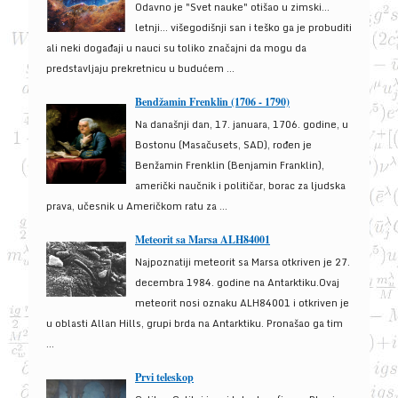
Odavno je "Svet nauke" otišao u zimski...
letnji... višegodišnji san i teško ga je probuditi
ali neki događaji u nauci su toliko značajni da mogu da
predstavljaju prekretnicu u budućem ...
Bendžamin Frenklin (1706 - 1790)
Na današnji dan, 17. januara, 1706. godine, u
Bostonu (Masačusets, SAD), rođen je
Benžamin Frenklin (Benjamin Franklin),
američki naučnik i političar, borac za ljudska
prava, učesnik u Američkom ratu za ...
Meteorit sa Marsa ALH84001
Najpoznatiji meteorit sa Marsa otkriven je 27.
decembra 1984. godine na Antarktiku.Ovaj
meteorit nosi oznaku ALH84001 i otkriven je
u oblasti Allan Hills, grupi brda na Antarktiku. Pronašao ga tim
...
Prvi teleskop