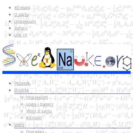
Kontakt
O sajtu
Impresum
Baneri
Log in
Početak
O sajtu
Impresum
Logo i baneri
Vesti o sajtu
Kontakt
Vesti
Događaji