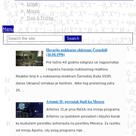
Linux
Mreze
Tips & Tricks
Menu
Havarija nuklearne elektrane Černobilj
(26.04.1996)
Pre tačno 40 godina odigrala se najpoznatija
i najveća havarija nuklearnog reaktora.
Reaktor broj 4 u nuklearnoj elektrani Černobilj (tada SSSR,
danas Ukrajna) izmakao je kontroli...Niko tog prolećnog jutra
25. ...
Artemis II: povratak ljudi ka Mesecu
Artemis II je prva NASA-ina misija programa
Artemis sa ljudskom posadom i ključni korak
ka budućem povratku astronauta na površinu Meseca. Za razliku
od misija Apollo, cilj ovog programa nije ...