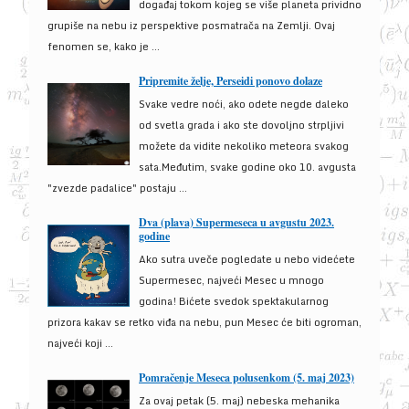
događaj tokom kojeg se više planeta prividno
grupiše na nebu iz perspektive posmatrača na Zemlji. Ovaj
fenomen se, kako je ...
Pripremite želje, Perseidi ponovo dolaze
Svake vedre noći, ako odete negde daleko
od svetla grada i ako ste dovoljno strpljivi
možete da vidite nekoliko meteora svakog
sata.Međutim, svake godine oko 10. avgusta
"zvezde padalice" postaju ...
Dva (plava) Supermeseca u avgustu 2023.
godine
Ako sutra uveče pogledate u nebo videćete
Supermesec, najveći Mesec u mnogo
godina! Bićete svedok spektakularnog
prizora kakav se retko viđa na nebu, pun Mesec će biti ogroman,
najveći koji ...
Pomračenje Meseca polusenkom (5. maj 2023)
Za ovaj petak (5. maj) nebeska mehanika