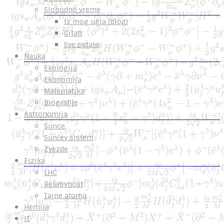
Slobodno vreme
Iz mog ugla (blog)
Citati
Sve ostalo
Nauka
Ekologija
Ekonomija
Matematika
Biografije
Astronomija
Sunce
Sunčev sistem
Zvezde
Fizika
LHC
Relativnost
Tajne atoma
Hemija
IT