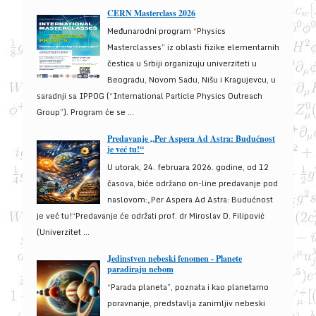
CERN Masterclass 2026
Međunarodni program “Physics
Masterclasses” iz oblasti fizike elementarnih
čestica u Srbiji organizuju univerziteti u
Beogradu, Novom Sadu, Nišu i Kragujevcu, u
saradnji sa IPPOG (“International Particle Physics Outreach
Group”). Program će se ...
Predavanje „Per Aspera Ad Astra: Budućnost
je već tu!“
U utorak, 24. februara 2026. godine, od 12
časova, biće održano on-line predavanje pod
naslovom:„Per Aspera Ad Astra: Budućnost
je već tu!“Predavanje će održati prof. dr Miroslav D. Filipović
(Univerzitet ...
Jedinstven nebeski fenomen - Planete
paradiraju nebom
“Parada planeta”, poznata i kao planetarno
poravnanje, predstavlja zanimljiv nebeski