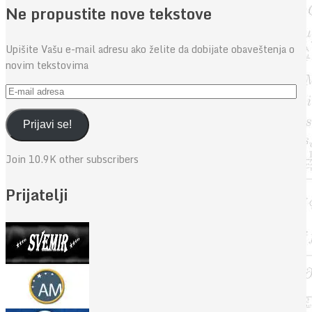
Ne propustite nove tekstove
Upišite Vašu e-mail adresu ako želite da dobijate obaveštenja o
novim tekstovima
E-
mail
adresa
Prijavi se!
Join 10.9K other subscribers
Prijatelji