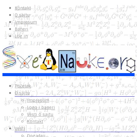
Kontakt
O sajtu
Impresum
Baneri
Log in
Početak
O sajtu
Impresum
Logo i baneri
Vesti o sajtu
Kontakt
Vesti
Događaji