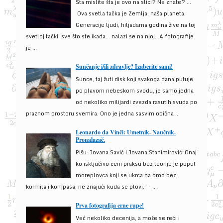
Šta mislite šta je ovo na slici? Ne znate? …
Ova svetla tačka je Zemlja, naša planeta.
Generacije ljudi, hiljadama godina žive na toj
svetloj tački, sve što ste ikada… nalazi se na njoj…A fotografije
je ...
Sunčanje i/ili zdravlje? Izaberite sami!
Sunce, taj žuti disk koji svakoga dana putuje
po plavom nebeskom svodu, je samo jedna
od nekoliko milijardi zvezda rasutih svuda po
praznom prostoru svemira. Ono je jedna sasvim obična ...
Leonardo da Vinči: Umetnik. Naučnik.
Pronalazač.
Pišu: Jovana Savić i Jovana Stanimirović“Onaj
ko isključivo ceni praksu bez teorije je poput
moreplovca koji se ukrca na brod bez
kormila i kompasa, ne znajući kuda se plovi.” - ...
Prva fotografija crne rupe!
Već nekoliko decenija, a može se reći i