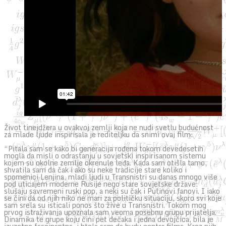
Život tinejdžera u ovakvoj zemlji koja ne nudi svetlu budućnost
za mlade ljude inspirisala je rediteljku da snimi ovaj film:
“Pitala sam se kako bi generacija rođena tokom devedesetih
mogla da misli o odrastanju u sovjetski inspirisanom sistemu
kojem su okolne zemlje okrenule leđa. Kada sam otišla tamo,
shvatila sam da čak i ako su neke tradicije stare koliko i
spomenici Lenjina, mladi ljudi u Transnistri su danas mnogo više
pod uticajem moderne Rusije nego stare sovjetske države:
slušaju savremeni ruski pop, a neki su čak i Putinovi fanovi. I iako
se čini da od njih niko ne mari za političku situaciju, skoro svi koje
sam srela su isticali ponos što žive u Transnistri. Tokom mog
prvog istraživanja upoznala sam veoma posebnu grupu prijatelja.
Dinamika te grupe koju čini pet dečaka i jedna devojčica, bila je