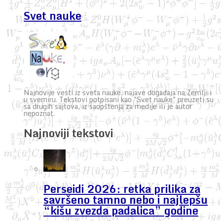
Svet nauke
Najnovije vesti iz sveta nauke, najave događaja na Zemlji i
u svemiru. Tekstovi potpisani kao "Svet nauke" preuzeti su
sa drugih sajtova, iz saopštenja za medije ili je autor
nepoznat.
Najnoviji tekstovi
Perseidi 2026: retka prilika za
savršeno tamno nebo i najlepšu
“kišu zvezda padalica” godine