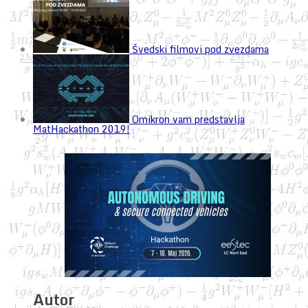
Švedski filmovi pod zvezdama
Omikron vam predstavlja
MatHackathon 2019!
Autor