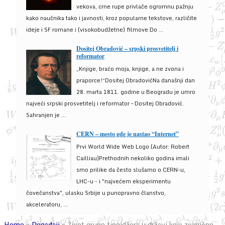
vekova, crne rupe privlače ogromnu pažnju
kako naučnika tako i javnosti, kroz popularne tekstove, različite
ideje i SF romane i (visokobudžetne) filmove.Do ...
Dositej Obradović – srpski prosvetitelj i
reformator
„Knjige, braćo moja, knjige, a ne zvona i
praporce!“Dositej ObradovićNa današnji dan
28. marta 1811. godine u Beogradu je umro
najveći srpski prosvetitelj i reformator – Dositej Obradović.
Sahranjen je ...
CERN – mesto gde je nastao “Internet”
Prvi World Wide Web Logo (Autor: Robert
Cailliau)Prethodnih nekoliko godina imali
smo prilike da često slušamo o CERN-u,
LHC-u - i "najvećem eksperimentu
čovečanstva", ulasku Srbije u punopravno članstvo,
akceleratoru, ...
Home
»
Događaji
»
Život grupe tinejdžera u državi koja zvanično