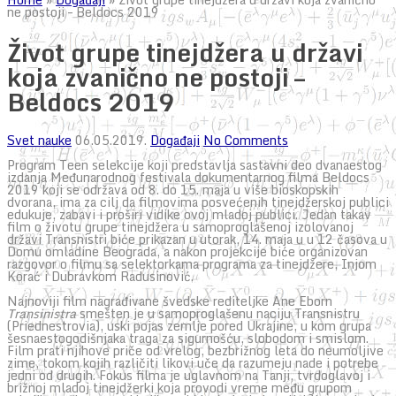
ne postoji – Beldocs 2019
Život grupe tinejdžera u državi
koja zvanično ne postoji –
Beldocs 2019
Svet nauke
06.05.2019.
Događaji
No Comments
Program Teen selekcije koji predstavlja sastavni deo dvanaestog
izdanja Međunarodnog festivala dokumentarnog filma Beldocs
2019 koji se održava od 8. do 15. maja u više bioskopskih
dvorana, ima za cilj da filmovima posvećenih tinejdžerskoj publici
edukuje, zabavi i proširi vidike ovoj mladoj publici. Jedan takav
film o životu grupe tinejdžera u samoproglašenoj izolovanoj
državi Transnistri biće prikazan u utorak, 14. maja u u 12 časova u
Domu omladine Beograda, a nakon projekcije biće organizovan
razgovor o filmu sa selektorkama programa za tinejdžere, Injom
Korać i Dubravkom Radusinović.
Najnoviji film nagrađivane švedske rediteljke Ane Eborn
Transinistra
smešten je u samoproglašenu naciju Transnistru
(Priednestrovia), uski pojas zemlje pored Ukrajine, u kom grupa
šesnaestogodišnjaka traga za sigurnošću, slobodom i smislom.
Film prati njihove priče od vrelog, bezbrižnog leta do neumoljive
zime, tokom kojih različiti likovi uče da razumeju nade i potrebe
jedni od drugih. Fokus filma je uglavnom na Tanji, tvrdoglavoj i
brižnoj mladoj tinejdžerki koja provodi vreme među grupom