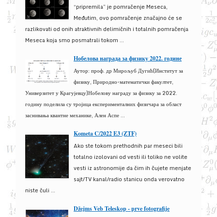
“pripremila” je pomračenje Meseca,
Međutim, ovo pomračenje značajno će se
razlikovati od onih atraktivnih delimičnih i totalnih pomračenja
Meseca koja smo posmatrali tokom ...
Нобелова награда за физику 2022. године
Аутор: проф. др Мирољуб Дугић(Институт за
физику, Природно-математички факултет,
Универзитет у Крагујевцу)Нобелову награду за физику за 2022.
годину поделила су тројица експерименталних физичара за област
заснивања квантне механике, Ален Аспе ...
Kometa C/2022 E3 (ZTF)
Ako ste tokom prethodnih par meseci bili
totalno izolovani od vesti ili toliko ne volite
vesti iz astronomije da čim ih čujete menjate
sajt/TV kanal/radio stanicu onda verovatno
niste čuli ...
Džejms Veb Teleskop - prve fotografije