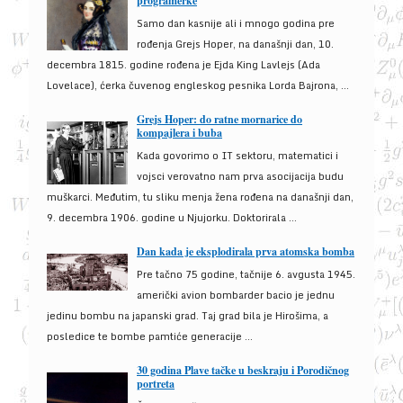
programerke
Samo dan kasnije ali i mnogo godina pre
rođenja Grejs Hoper, na današnji dan, 10.
decembra 1815. godine rođena je Ejda King Lavlejs (Ada
Lovelace), ćerka čuvenog engleskog pesnika Lorda Bajrona, ...
Grejs Hoper: do ratne mornarice do
kompajlera i buba
Kada govorimo o IT sektoru, matematici i
vojsci verovatno nam prva asocijacija budu
muškarci. Međutim, tu sliku menja žena rođena na današnji dan,
9. decembra 1906. godine u Njujorku. Doktorirala ...
Dan kada je eksplodirala prva atomska bomba
Pre tačno 75 godine, tačnije 6. avgusta 1945.
američki avion bombarder bacio je jednu
jedinu bombu na japanski grad. Taj grad bila je Hirošima, a
posledice te bombe pamtiće generacije ...
30 godina Plave tačke u beskraju i Porodičnog
portreta