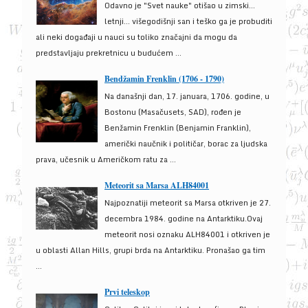
Odavno je "Svet nauke" otišao u zimski...
letnji... višegodišnji san i teško ga je probuditi
ali neki događaji u nauci su toliko značajni da mogu da
predstavljaju prekretnicu u budućem ...
Bendžamin Frenklin (1706 - 1790)
Na današnji dan, 17. januara, 1706. godine, u
Bostonu (Masačusets, SAD), rođen je
Benžamin Frenklin (Benjamin Franklin),
američki naučnik i političar, borac za ljudska
prava, učesnik u Američkom ratu za ...
Meteorit sa Marsa ALH84001
Najpoznatiji meteorit sa Marsa otkriven je 27.
decembra 1984. godine na Antarktiku.Ovaj
meteorit nosi oznaku ALH84001 i otkriven je
u oblasti Allan Hills, grupi brda na Antarktiku. Pronašao ga tim
...
Prvi teleskop