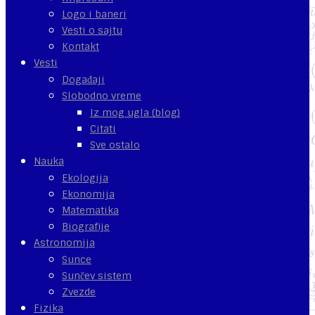
Logo i baneri
Vesti o sajtu
Kontakt
Vesti
Događaji
Slobodno vreme
Iz mog ugla (blog)
Citati
Sve ostalo
Nauka
Ekologija
Ekonomija
Matematika
Biografije
Astronomija
Sunce
Sunčev sistem
Zvezde
Fizika