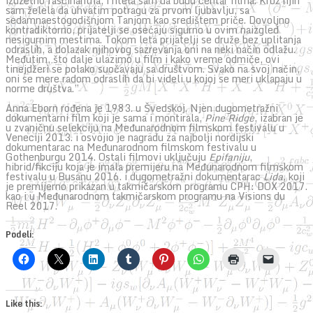
izuzetno fascinantna, i htela sam da budu centar filma. Kroz njih
sam želela da uhvatim potragu za prvom ljubavlju, sa
sedamnaestogodišnjom Tanjom kao središtem priče. Dovoljno
kontradiktorno, prijatelji se osećaju sigurno u ovim naizgled
nesigurnim mestima. Tokom leta prijatelji se druže bez uplitanja
odraslih, a dolazak njihovog sazrevanja oni na neki način odlažu.
Međutim, što dalje ulazimo u film i kako vreme odmiče, ovi
tinejdžeri se polako suočavaju sa društvom. Svako na svoj način,
oni se mere radom odraslih da bi videli u kojoj se meri uklapaju u
norme društva.”
Anna Eborn rođena je 1983. u Švedskoj. Njen dugometražni
dokumentarni film koji je sama i montirala,
Pine Ridge
, izabran je
u zvaničnu selekciju na Međunarodnom filmskom festivalu u
Veneciji 2013. i osvojio je nagradu za najbolji nordijski
dokumentarac na Međunarodnom filmskom festivalu u
Gothenburgu 2014. Ostali filmovi uključuju
Epifaniju
,
hibrid/fikciju koja je imala premijeru na Međunarodnom filmskom
festivalu u Busanu 2016. i dugometražni dokumentarac
Lida
, koji
je premijerno prikazan u takmičarskom programu CPH: DOX 2017.
kao i u Međunarodnom takmičarskom programu na Visions du
Reel 2017.
Podeli:
Like this: