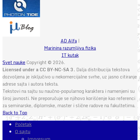
AD Alfa
|
Marinina razumljiva fizika
IT kutak
Svet nauke
Copyright © 2026.
Licensed under a CC BY-NC-SA 3.
Dalja distribucija tekstova
dozvoljena je isključivo u nekomercijalne svrhe, uz jasno citiranje
adrese sajta i autora teksta.
Tekstovi na sajtu su naučno-popularnog karaktera i namenjeni su
široj javnosti. Ne preporučuje se njihovo korišćenje kao referenci
za seminarske, diplomske, master i slične radove na fakultetima.
Back to Top
Početak
O sajtu
Impresum