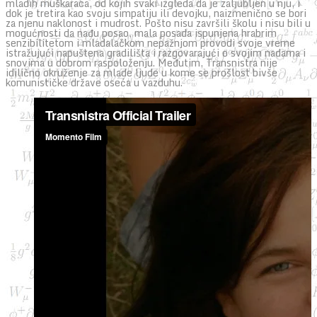
mladih muškaraca, od kojih svaki izgleda da je zaljubljen u nju, i
dok je tretira kao svoju simpatiju ili devojku, naizmenično se bori
za njenu naklonost i mudrost. Pošto nisu završili školu i nisu bili u
mogućnosti da nađu posao, mala posada ispunjena hrabrim
senzibilitetom i mladalačkom nepažnjom provodi svoje vreme
istražujući napuštena gradilišta i razgovarajući o svojim nadama i
snovima u dobrom raspoloženju. Međutim, Transnistra nije
idilično okruženje za mlade ljude u kome se prošlost bivše
komunističke države oseća u vazduhu.