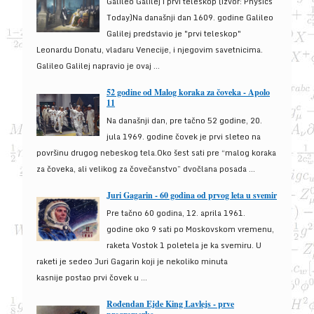
Galileo Galilej i prvi teleskop (izvor: Physics
Today)Na današnji dan 1609. godine Galileo
Galilej predstavio je "prvi teleskop"
Leonardu Donatu, vladaru Venecije, i njegovim savetnicima.
Galileo Galilej napravio je ovaj ...
52 godine od Malog koraka za čoveka - Apolo
11
Na današnji dan, pre tačno 52 godine, 20.
jula 1969. godine čovek je prvi sleteo na
površinu drugog nebeskog tela.Oko šest sati pre “malog koraka
za čoveka, ali velikog za čovečanstvo” dvočlana posada ...
Juri Gagarin - 60 godina od prvog leta u svemir
Pre tačno 60 godina, 12. aprila 1961.
godine oko 9 sati po Moskovskom vremenu,
raketa Vostok 1 poletela je ka svemiru. U
raketi je sedeo Juri Gagarin koji je nekoliko minuta
kasnije postao prvi čovek u ...
Rođendan Ejde King Lavlejs - prve