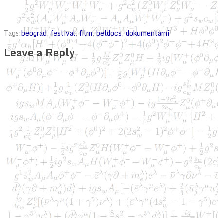
Tags:
beograd
,
festival
,
film
,
beldocs
,
dokumentarni
Leave a Reply