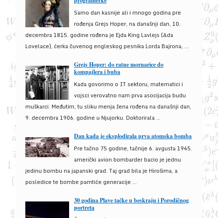
programerke
Samo dan kasnije ali i mnogo godina pre
rođenja Grejs Hoper, na današnji dan, 10.
decembra 1815. godine rođena je Ejda King Lavlejs (Ada
Lovelace), ćerka čuvenog engleskog pesnika Lorda Bajrona, ...
Grejs Hoper: do ratne mornarice do
kompajlera i buba
Kada govorimo o IT sektoru, matematici i
vojsci verovatno nam prva asocijacija budu
muškarci. Međutim, tu sliku menja žena rođena na današnji dan,
9. decembra 1906. godine u Njujorku. Doktorirala ...
Dan kada je eksplodirala prva atomska bomba
Pre tačno 75 godine, tačnije 6. avgusta 1945.
američki avion bombarder bacio je jednu
jedinu bombu na japanski grad. Taj grad bila je Hirošima, a
posledice te bombe pamtiće generacije ...
30 godina Plave tačke u beskraju i Porodičnog
portreta