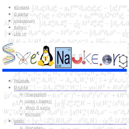
Kontakt
O sajtu
Impresum
Baneri
Log in
Početak
O sajtu
Impresum
Logo i baneri
Vesti o sajtu
Kontakt
Vesti
Događaji