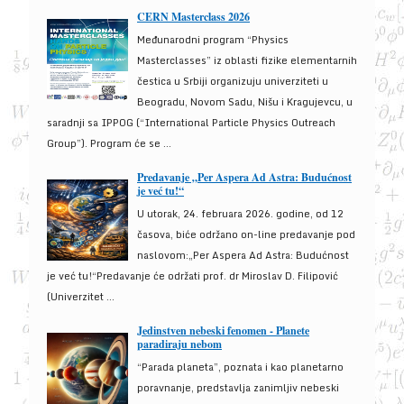
CERN Masterclass 2026
Međunarodni program “Physics
Masterclasses” iz oblasti fizike elementarnih
čestica u Srbiji organizuju univerziteti u
Beogradu, Novom Sadu, Nišu i Kragujevcu, u
saradnji sa IPPOG (“International Particle Physics Outreach
Group”). Program će se ...
Predavanje „Per Aspera Ad Astra: Budućnost
je već tu!“
U utorak, 24. februara 2026. godine, od 12
časova, biće održano on-line predavanje pod
naslovom:„Per Aspera Ad Astra: Budućnost
je već tu!“Predavanje će održati prof. dr Miroslav D. Filipović
(Univerzitet ...
Jedinstven nebeski fenomen - Planete
paradiraju nebom
“Parada planeta”, poznata i kao planetarno
poravnanje, predstavlja zanimljiv nebeski