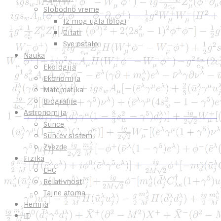
Slobodno vreme
Iz mog ugla (blog)
Citati
Sve ostalo
Nauka
Ekologija
Ekonomija
Matematika
Biografije
Astronomija
Sunce
Sunčev sistem
Zvezde
Fizika
LHC
Relativnost
Tajne atoma
Hemija
IT