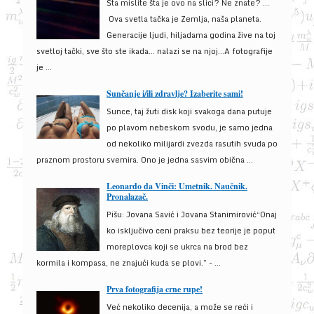
Šta mislite šta je ovo na slici? Ne znate? …
Ova svetla tačka je Zemlja, naša planeta.
Generacije ljudi, hiljadama godina žive na toj
svetloj tački, sve što ste ikada… nalazi se na njoj…A fotografije
je ...
Sunčanje i/ili zdravlje? Izaberite sami!
Sunce, taj žuti disk koji svakoga dana putuje
po plavom nebeskom svodu, je samo jedna
od nekoliko milijardi zvezda rasutih svuda po
praznom prostoru svemira. Ono je jedna sasvim obična ...
Leonardo da Vinči: Umetnik. Naučnik.
Pronalazač.
Pišu: Jovana Savić i Jovana Stanimirović“Onaj
ko isključivo ceni praksu bez teorije je poput
moreplovca koji se ukrca na brod bez
kormila i kompasa, ne znajući kuda se plovi.” - ...
Prva fotografija crne rupe!
Već nekoliko decenija, a može se reći i