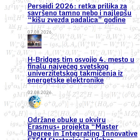
Perseidi 2026: retka prilika za
savršeno tamno nebo i najlepšu
“kišu zvezda padalica” godine
07.08.2026.
H-Bridges tim osvojio 4. mesto u
finalu najvećeg svetskog
univerzitetskog takmičenja iz
energetske elektronike
02.08.2026.
Održane obuke u okviru
Erasmus+ projekta “Master
Degree in Integrating Innovative