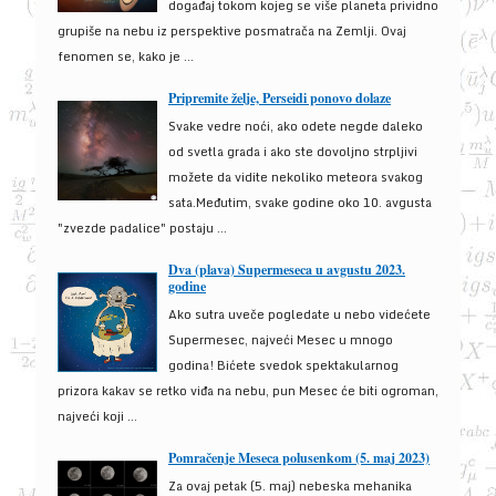
događaj tokom kojeg se više planeta prividno
grupiše na nebu iz perspektive posmatrača na Zemlji. Ovaj
fenomen se, kako je ...
Pripremite želje, Perseidi ponovo dolaze
Svake vedre noći, ako odete negde daleko
od svetla grada i ako ste dovoljno strpljivi
možete da vidite nekoliko meteora svakog
sata.Međutim, svake godine oko 10. avgusta
"zvezde padalice" postaju ...
Dva (plava) Supermeseca u avgustu 2023.
godine
Ako sutra uveče pogledate u nebo videćete
Supermesec, najveći Mesec u mnogo
godina! Bićete svedok spektakularnog
prizora kakav se retko viđa na nebu, pun Mesec će biti ogroman,
najveći koji ...
Pomračenje Meseca polusenkom (5. maj 2023)
Za ovaj petak (5. maj) nebeska mehanika