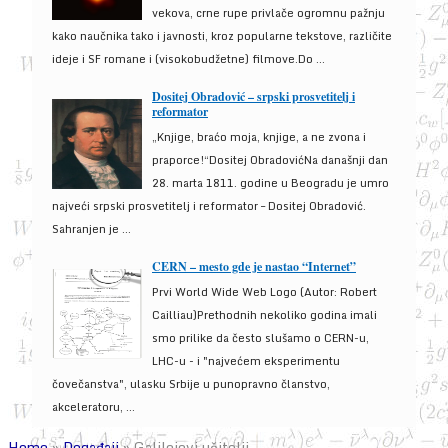
vekova, crne rupe privlače ogromnu pažnju
kako naučnika tako i javnosti, kroz popularne tekstove, različite
ideje i SF romane i (visokobudžetne) filmove.Do ...
Dositej Obradović – srpski prosvetitelj i
reformator
„Knjige, braćo moja, knjige, a ne zvona i
praporce!“Dositej ObradovićNa današnji dan
28. marta 1811. godine u Beogradu je umro
najveći srpski prosvetitelj i reformator – Dositej Obradović.
Sahranjen je ...
CERN – mesto gde je nastao “Internet”
Prvi World Wide Web Logo (Autor: Robert
Cailliau)Prethodnih nekoliko godina imali
smo prilike da često slušamo o CERN-u,
LHC-u - i "najvećem eksperimentu
čovečanstva", ulasku Srbije u punopravno članstvo,
akceleratoru, ...
Home
»
Događaji
»
Galilejevi učitelji