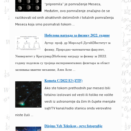
“pripremila” je pomračenje Meseca,
Međutim, ovo pomračenje značajno će se
razlikovati od onih atraktivnih delimičnih i totalnih pomračenja
Meseca koja smo posmatrali tokom ...
Нобелова награда за физику 2022. године
Аутор: проф. др Мирољуб Дугић(Институт за
физику, Природно-математички факултет,
Универзитет у Крагујевцу)Нобелову награду за физику за 2022.
годину поделила су тројица експерименталних физичара за област
заснивања квантне механике, Ален Аспе ...
Kometa C/2022 E3 (ZTF)
Ako ste tokom prethodnih par meseci bili
totalno izolovani od vesti ili toliko ne volite
vesti iz astronomije da čim ih čujete menjate
sajt/TV kanal/radio stanicu onda verovatno
niste čuli ...
Džejms Veb Teleskop - prve fotografije