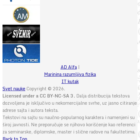
AD Alfa
|
Marinina razumljiva fizika
IT kutak
Svet nauke
Copyright © 2026.
Licensed under a CC BY-NC-SA 3.
Dalja distribucija tekstova
dozvoljena je isključivo u nekomercijalne svrhe, uz jasno citiranje
adrese sajta i autora teksta.
Tekstovi na sajtu su naučno-popularnog karaktera i namenjeni su
široj javnosti. Ne preporučuje se njihovo korišćenje kao referenci
za seminarske, diplomske, master i slične radove na fakultetima.
Back to Top