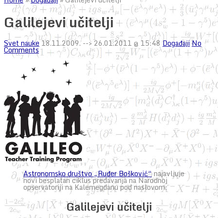
Galilejevi učitelji
Svet nauke
18.11.2009.
--> 26.01.2011 @ 15:48
Događaji
No
Comments
Astronomsko društvo „Ruđer Bošković“
najavljuje
novi besplatan ciklus predavanja na Narodnoj
opservatoriji na Kalemegdanu pod naslovom:
Galilejevi učitelji