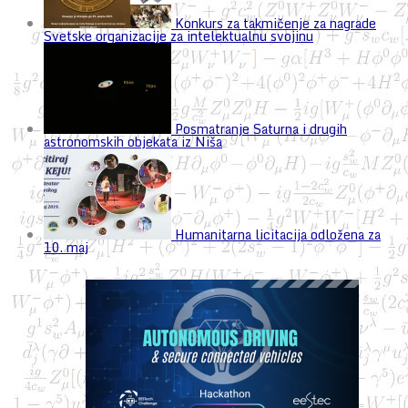
Konkurs za takmičenje za nagrade
Svetske organizacije za intelektualnu svojinu
Posmatranje Saturna i drugih
astronomskih objekata iz Niša
Humanitarna licitacija odložena za
10. maj