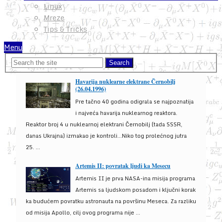
Linux
Mreze
Tips & Tricks
Menu
Havarija nuklearne elektrane Černobilj
(26.04.1996)
Pre tačno 40 godina odigrala se najpoznatija
i najveća havarija nuklearnog reaktora.
Reaktor broj 4 u nuklearnoj elektrani Černobilj (tada SSSR,
danas Ukrajna) izmakao je kontroli...Niko tog prolećnog jutra
25. ...
Artemis II: povratak ljudi ka Mesecu
Artemis II je prva NASA-ina misija programa
Artemis sa ljudskom posadom i ključni korak
ka budućem povratku astronauta na površinu Meseca. Za razliku
od misija Apollo, cilj ovog programa nije ...