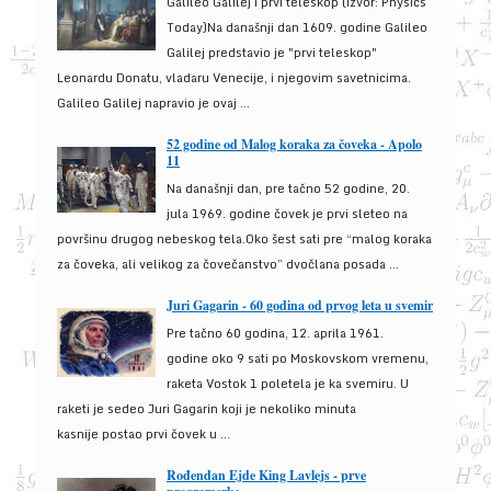
Galileo Galilej i prvi teleskop (izvor: Physics
Today)Na današnji dan 1609. godine Galileo
Galilej predstavio je "prvi teleskop"
Leonardu Donatu, vladaru Venecije, i njegovim savetnicima.
Galileo Galilej napravio je ovaj ...
52 godine od Malog koraka za čoveka - Apolo
11
Na današnji dan, pre tačno 52 godine, 20.
jula 1969. godine čovek je prvi sleteo na
površinu drugog nebeskog tela.Oko šest sati pre “malog koraka
za čoveka, ali velikog za čovečanstvo” dvočlana posada ...
Juri Gagarin - 60 godina od prvog leta u svemir
Pre tačno 60 godina, 12. aprila 1961.
godine oko 9 sati po Moskovskom vremenu,
raketa Vostok 1 poletela je ka svemiru. U
raketi je sedeo Juri Gagarin koji je nekoliko minuta
kasnije postao prvi čovek u ...
Rođendan Ejde King Lavlejs - prve