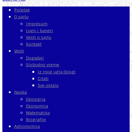
Početak
O sajtu
Impresum
Logo i baneri
Vesti o sajtu
Kontakt
Vesti
Događaji
Slobodno vreme
Iz mog ugla (blog)
Citati
Sve ostalo
Nauka
Ekologija
Ekonomija
Matematika
Biografije
Astronomija