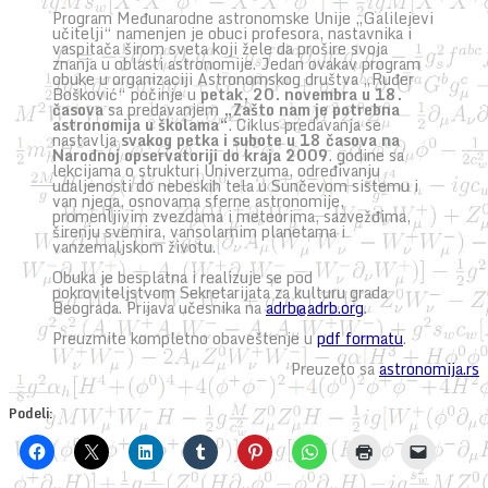
Program Međunarodne astronomske Unije „Galilejevi
učitelji“ namenjen je obuci profesora, nastavnika i
vaspitača širom sveta koji žele da prošire svoja
znanja u oblasti astronomije. Jedan ovakav program
obuke u organizaciji Astronomskog društva „Ruđer
Bošković“ počinje u
petak, 20. novembra u 18.
časova
sa predavanjem
„Zašto nam je potrebna
astronomija u školama“
. Ciklus predavanja se
nastavlja
svakog petka i subote u 18 časova na
Narodnoj opservatoriji do kraja 2009
. godine sa
lekcijama o strukturi Univerzuma, određivanju
udaljenosti do nebeskih tela u Sunčevom sistemu i
van njega, osnovama sferne astronomije,
promenljivim zvezdama i meteorima, sazvežđima,
širenju svemira, vansolarnim planetama i
vanzemaljskom životu.
Obuka je besplatna i realizuje se pod
pokroviteljstvom Sekretarijata za kulturu grada
Beograda. Prijava učesnika na
adrb@adrb.org
.
Preuzmite kompletno obaveštenje u
pdf formatu
.
Preuzeto sa
astronomija.rs
Podeli: