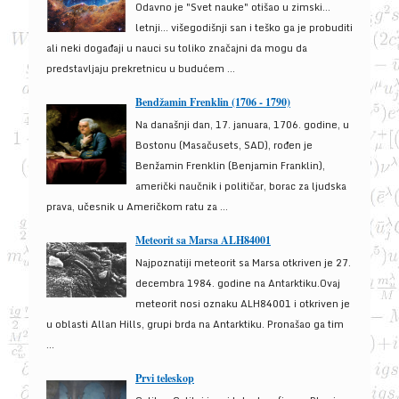
Odavno je "Svet nauke" otišao u zimski...
letnji... višegodišnji san i teško ga je probuditi
ali neki događaji u nauci su toliko značajni da mogu da
predstavljaju prekretnicu u budućem ...
Bendžamin Frenklin (1706 - 1790)
Na današnji dan, 17. januara, 1706. godine, u
Bostonu (Masačusets, SAD), rođen je
Benžamin Frenklin (Benjamin Franklin),
američki naučnik i političar, borac za ljudska
prava, učesnik u Američkom ratu za ...
Meteorit sa Marsa ALH84001
Najpoznatiji meteorit sa Marsa otkriven je 27.
decembra 1984. godine na Antarktiku.Ovaj
meteorit nosi oznaku ALH84001 i otkriven je
u oblasti Allan Hills, grupi brda na Antarktiku. Pronašao ga tim
...
Prvi teleskop