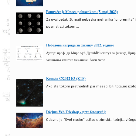
Pomračenje Meseca polusenkom (5. maj 2023)
Za ovaj petak (5. maj) nebeska mehanika “pripremila” 
posmatrali tokom ...
Нобелова награда за физику 2022. године
Аутор: проф. др Мирољуб Дугић(Институт за физику, Природ
заснивања квантне механике, Ален Аспе ...
Kometa C/2022 E3 (ZTF)
Ako ste tokom prethodnih par meseci bili totalno izolova
Džejms Veb Teleskop - prve fotografije
Odavno je "Svet nauke" otišao u zimski... letnji... više