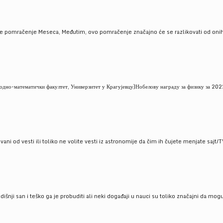
je pomračenje Meseca, Međutim, ovo pomračenje značajno će se razlikovati od onih
но-математички факултет, Универзитет у Крагујевцу)Нобелову награду за физику за 2022
ni od vesti ili toliko ne volite vesti iz astronomije da čim ih čujete menjate sajt/T
godišnji san i teško ga je probuditi ali neki događaji u nauci su toliko značajni da mo