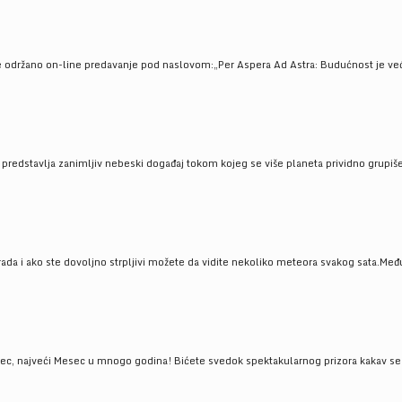
e održano on-line predavanje pod naslovom:„Per Aspera Ad Astra: Budućnost je već tu
, predstavlja zanimljiv nebeski događaj tokom kojeg se više planeta prividno grupi
da i ako ste dovoljno strpljivi možete da vidite nekoliko meteora svakog sata.Među
 najveći Mesec u mnogo godina! Bićete svedok spektakularnog prizora kakav se ret