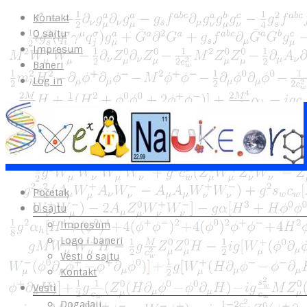
Kontakt
O sajtu
Impresum
Baneri
Log in
Početak
O sajtu
Impresum
Logo i baneri
Vesti o sajtu
Kontakt
Vesti
Događaji