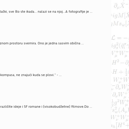
ački, sve što ste ikada… nalazi se na njoj…A fotografije je ...
znom prostoru svemira. Ono je jedna sasvim obična ...
kompasa, ne znajući kuda se plovi.” - ...
azličite ideje i SF romane i (visokobudžetne) filmove.Do ...