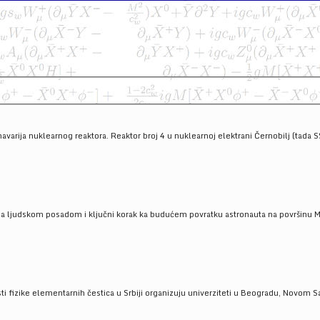
havarija nuklearnog reaktora. Reaktor broj 4 u nuklearnoj elektrani Černobilj (tada 
a ljudskom posadom i ključni korak ka budućem povratku astronauta na površinu Mese
 fizike elementarnih čestica u Srbiji organizuju univerziteti u Beogradu, Novom Sad