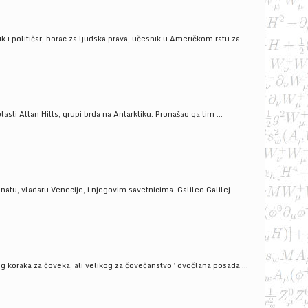
i političar, borac za ljudska prava, učesnik u Američkom ratu za ...
ti Allan Hills, grupi brda na Antarktiku. Pronašao ga tim ...
onatu, vladaru Venecije, i njegovim savetnicima. Galileo Galilej
g koraka za čoveka, ali velikog za čovečanstvo” dvočlana posada ...