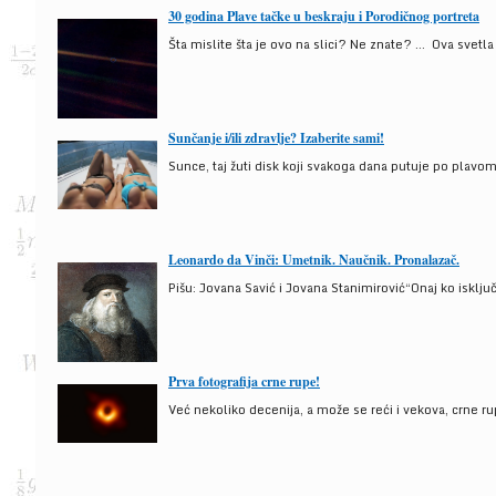
30 godina Plave tačke u beskraju i Porodičnog portreta
Šta mislite šta je ovo na slici? Ne znate? … Ova svetla t
Sunčanje i/ili zdravlje? Izaberite sami!
Sunce, taj žuti disk koji svakoga dana putuje po plav
Leonardo da Vinči: Umetnik. Naučnik. Pronalazač.
Pišu: Jovana Savić i Jovana Stanimirović“Onaj ko isklju
Prva fotografija crne rupe!
Već nekoliko decenija, a može se reći i vekova, crne ru