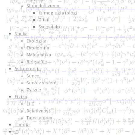
Slobodno vreme
Iz mog ugla (blog)
Citati
Sve ostalo
Nauka
Ekologija
Ekonomija
Matematika
Biografije
Astronomija
Sunce
Sunčev sistem
Zvezde
Fizika
LHC
Relativnost
Tajne atoma
Hemija
IT