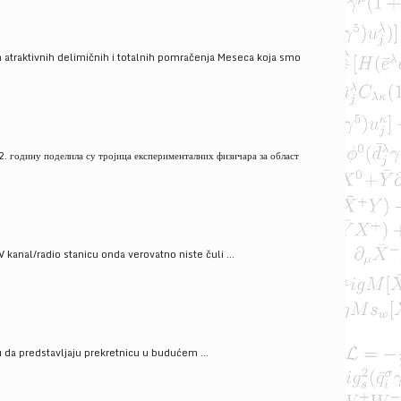
 atraktivnih delimičnih i totalnih pomračenja Meseca koja smo
. годину поделила су тројица експерименталних физичара за област
V kanal/radio stanicu onda verovatno niste čuli ...
gu da predstavljaju prekretnicu u budućem ...