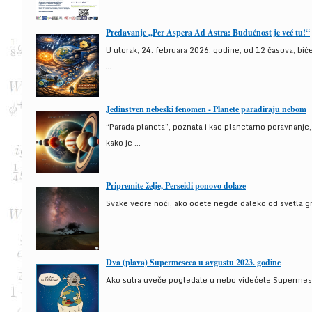
Predavanje „Per Aspera Ad Astra: Budućnost je već tu!“
U utorak, 24. februara 2026. godine, od 12 časova, bić
...
Jedinstven nebeski fenomen - Planete paradiraju nebom
“Parada planeta”, poznata i kao planetarno poravnanje
kako je ...
Pripremite želje, Perseidi ponovo dolaze
Svake vedre noći, ako odete negde daleko od svetla gra
Dva (plava) Supermeseca u avgustu 2023. godine
Ako sutra uveče pogledate u nebo videćete Supermesec,