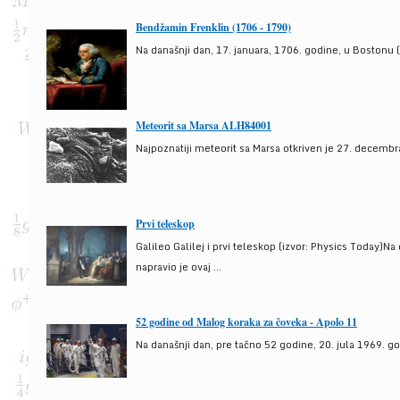
Bendžamin Frenklin (1706 - 1790)
Na današnji dan, 17. januara, 1706. godine, u Bostonu (
Meteorit sa Marsa ALH84001
Najpoznatiji meteorit sa Marsa otkriven je 27. decembra
Prvi teleskop
Galileo Galilej i prvi teleskop (izvor: Physics Today)N
napravio je ovaj ...
52 godine od Malog koraka za čoveka - Apolo 11
Na današnji dan, pre tačno 52 godine, 20. jula 1969. g