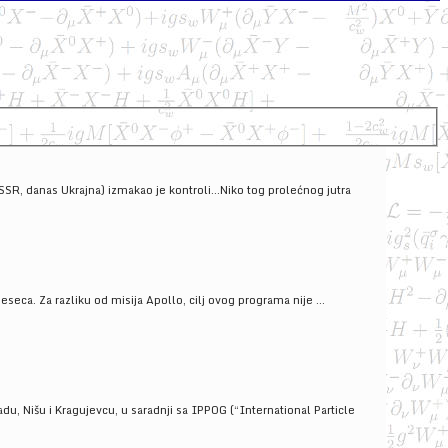
SSSR, danas Ukrajna) izmakao je kontroli...Niko tog prolećnog jutra
ca. Za razliku od misija Apollo, cilj ovog programa nije ...
u, Nišu i Kragujevcu, u saradnji sa IPPOG (“International Particle