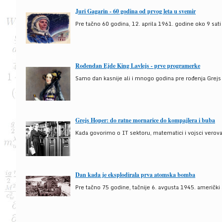
Juri Gagarin - 60 godina od prvog leta u svemir
Pre tačno 60 godina, 12. aprila 1961. godine oko 9 sati
Rođendan Ejde King Lavlejs - prve programerke
Samo dan kasnije ali i mnogo godina pre rođenja Grejs
Grejs Hoper: do ratne mornarice do kompajlera i buba
Kada govorimo o IT sektoru, matematici i vojsci verova
Dan kada je eksplodirala prva atomska bomba
Pre tačno 75 godine, tačnije 6. avgusta 1945. američki