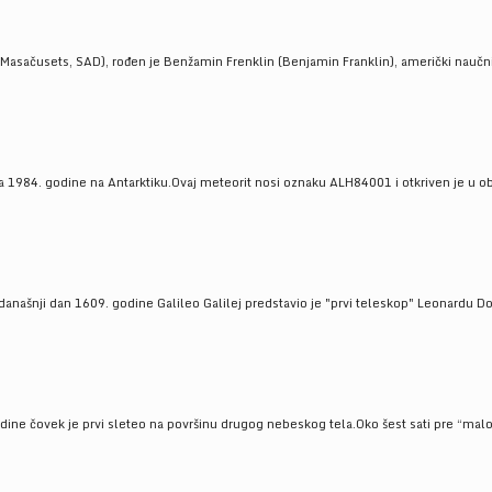
Masačusets, SAD), rođen je Benžamin Frenklin (Benjamin Franklin), američki naučnik 
 1984. godine na Antarktiku.Ovaj meteorit nosi oznaku ALH84001 i otkriven je u oblas
a današnji dan 1609. godine Galileo Galilej predstavio je "prvi teleskop" Leonardu D
odine čovek je prvi sleteo na površinu drugog nebeskog tela.Oko šest sati pre “malo