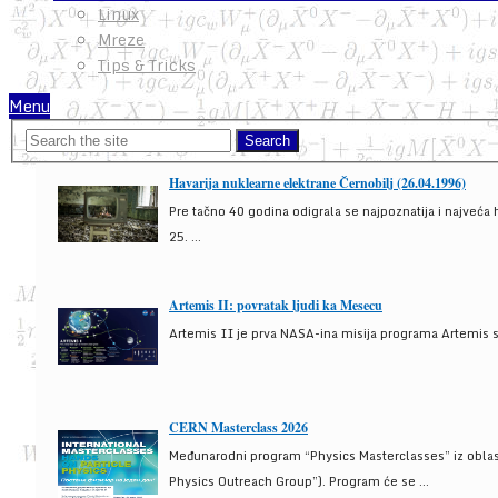
Linux
Mreze
Tips & Tricks
Menu
Havarija nuklearne elektrane Černobilj (26.04.1996)
Pre tačno 40 godina odigrala se najpoznatija i najveća 
25. ...
Artemis II: povratak ljudi ka Mesecu
Artemis II je prva NASA-ina misija programa Artemis s
CERN Masterclass 2026
Međunarodni program “Physics Masterclasses” iz oblasti
Physics Outreach Group”). Program će se ...