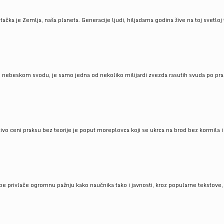
ačka je Zemlja, naša planeta. Generacije ljudi, hiljadama godina žive na toj svetloj t
om nebeskom svodu, je samo jedna od nekoliko milijardi zvezda rasutih svuda po pra
čivo ceni praksu bez teorije je poput moreplovca koji se ukrca na brod bez kormila i 
pe privlače ogromnu pažnju kako naučnika tako i javnosti, kroz popularne tekstove, r