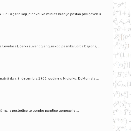
uri Gagarin koji je nekoliko minuta kasnije postao prvi čovek u ...
a Lovelace), ćerka čuvenog engleskog pesnika Lorda Bajrona, ...
ašnji dan, 9. decembra 1906. godine u Njujorku. Doktorirala ...
ošima, a posledice te bombe pamtiće generacije ...