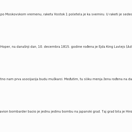
 po Moskovskom vremenu, raketa Vostok 1 poletela je ka svemiru. U raketi je sedeo J
 Hoper, na današnji dan, 10. decembra 1815. godine rođena je Ejda King Lavlejs (Ad
tno nam prva asocijacija budu muškarci. Međutim, tu sliku menja žena rođena na dan
 avion bombarder bacio je jednu jedinu bombu na japanski grad. Taj grad bila je Hir