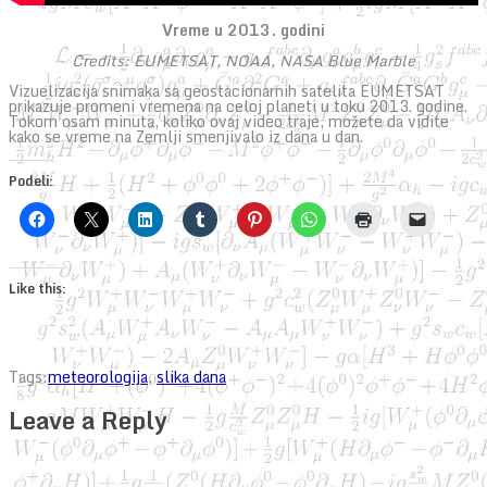
Vreme u 2013. godini
Credits: EUMETSAT, NOAA, NASA Blue Marble
Vizuelizacija snimaka sa geostacionarnih satelita EUMETSAT
prikazuje promeni vremena na celoj planeti u toku 2013. godine.
Tokom osam minuta, koliko ovaj video traje, možete da vidite
kako se vreme na Zemlji smenjivalo iz dana u dan.
Podeli:
Like this:
Tags:
meteorologija
,
slika dana
Leave a Reply