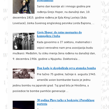
programerke
Samo dan kasnije ali i mnogo godina pre
rođenja Grejs Hoper, na današnji dan, 10.
decembra 1815. godine rođena je Ejda King Lavlejs (Ada
Lovelace), ćerka čuvenog engleskog pesnika Lorda Bajrona, ...
Grejs Hoper: do ratne mornarice do
kompajlera i buba
Kada govorimo o IT sektoru, matematici i
vojsci verovatno nam prva asocijacija budu
muškarci. Međutim, tu sliku menja žena rođena na današnji dan,
9. decembra 1906. godine u Njujorku. Doktorirala ...
Dan kada je eksplodirala prva atomska bomba
Pre tačno 75 godine, tačnije 6. avgusta 1945.
američki avion bombarder bacio je jednu
jedinu bombu na japanski grad. Taj grad bila je Hirošima, a
posledice te bombe pamtiće generacije ...
30 godina Plave tačke u beskraju i Porodičnog
portreta