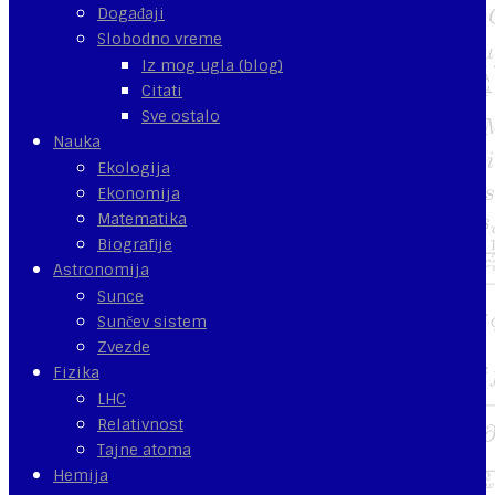
Događaji
Slobodno vreme
Iz mog ugla (blog)
Citati
Sve ostalo
Nauka
Ekologija
Ekonomija
Matematika
Biografije
Astronomija
Sunce
Sunčev sistem
Zvezde
Fizika
LHC
Relativnost
Tajne atoma
Hemija