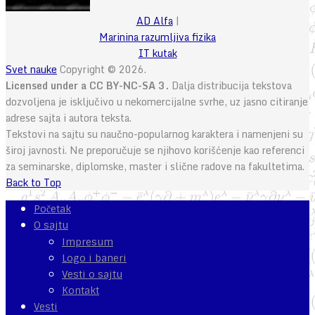
AD Alfa
|
Marinina razumljiva fizika
IT kutak
Svet nauke
Copyright © 2026.
Licensed under a CC BY-NC-SA 3.
Dalja distribucija tekstova
dozvoljena je isključivo u nekomercijalne svrhe, uz jasno citiranje
adrese sajta i autora teksta.
Tekstovi na sajtu su naučno-popularnog karaktera i namenjeni su
široj javnosti. Ne preporučuje se njihovo korišćenje kao referenci
za seminarske, diplomske, master i slične radove na fakultetima.
Back to Top
Početak
O sajtu
Impresum
Logo i baneri
Vesti o sajtu
Kontakt
Vesti