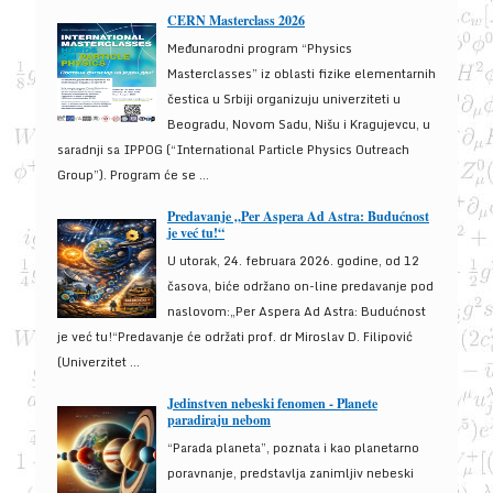
CERN Masterclass 2026
Međunarodni program “Physics
Masterclasses” iz oblasti fizike elementarnih
čestica u Srbiji organizuju univerziteti u
Beogradu, Novom Sadu, Nišu i Kragujevcu, u
saradnji sa IPPOG (“International Particle Physics Outreach
Group”). Program će se ...
Predavanje „Per Aspera Ad Astra: Budućnost
je već tu!“
U utorak, 24. februara 2026. godine, od 12
časova, biće održano on-line predavanje pod
naslovom:„Per Aspera Ad Astra: Budućnost
je već tu!“Predavanje će održati prof. dr Miroslav D. Filipović
(Univerzitet ...
Jedinstven nebeski fenomen - Planete
paradiraju nebom
“Parada planeta”, poznata i kao planetarno
poravnanje, predstavlja zanimljiv nebeski