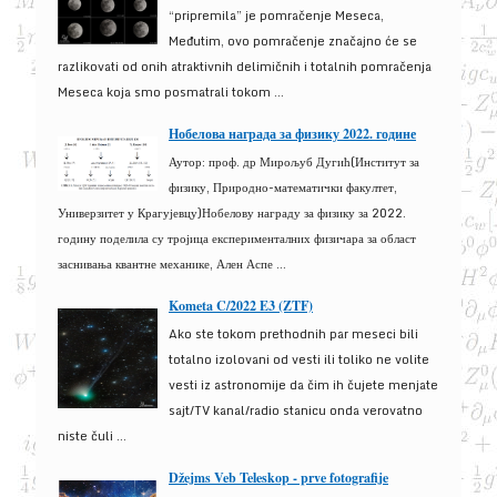
“pripremila” je pomračenje Meseca,
Međutim, ovo pomračenje značajno će se
razlikovati od onih atraktivnih delimičnih i totalnih pomračenja
Meseca koja smo posmatrali tokom ...
Нобелова награда за физику 2022. године
Аутор: проф. др Мирољуб Дугић(Институт за
физику, Природно-математички факултет,
Универзитет у Крагујевцу)Нобелову награду за физику за 2022.
годину поделила су тројица експерименталних физичара за област
заснивања квантне механике, Ален Аспе ...
Kometa C/2022 E3 (ZTF)
Ako ste tokom prethodnih par meseci bili
totalno izolovani od vesti ili toliko ne volite
vesti iz astronomije da čim ih čujete menjate
sajt/TV kanal/radio stanicu onda verovatno
niste čuli ...
Džejms Veb Teleskop - prve fotografije