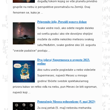
događaj tokom kojeg se više planeta prividno
grupiše na nebu iz perspektive posmatrača na Zemlji. Ovaj
fenomen se, kako je ...
Pripremite želje, Perseidi ponovo dolaze
Svake vedre noći, ako odete negde daleko
od svetla grada i ako ste dovoljno strpljivi
možete da vidite nekoliko meteora svakog
sata.Međutim, svake godine oko 10. avgusta
"zvezde padalice" postaju ...
Dva (plava) Supermeseca u avgustu 2023.
godine
Ako sutra uveče pogledate u nebo videćete
Supermesec, najveći Mesec u mnogo
godina! Bićete svedok spektakularnog
prizora kakav se retko viđa na nebu, pun Mesec će biti ogroman,
najveći koji ...
Pomračenje Meseca polusenkom (5. maj 2023)
Za ovaj petak (5. maj) nebeska mehanika