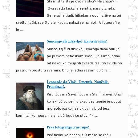
Šta mislite šta je ovo na slici? Ne znate? …
Ova svetla tačka je Zemlja, naša planeta.
Generacije ljudi, hiljadama godina žive na toj
svetloj tački, sve što ste ikada… nalazi se na njoj…A fotografije
je ...
Sunčanje i/ili zdravlje? Izaberite sami!
Sunce, taj žuti disk koji svakoga dana putuje
po plavom nebeskom svodu, je samo jedna
od nekoliko milijardi zvezda rasutih svuda po
praznom prostoru svemira. Ono je jedna sasvim obična ...
Leonardo da Vinči: Umetnik. Naučnik.
Pronalazač.
Pišu: Jovana Savić i Jovana Stanimirović“Onaj
ko isključivo ceni praksu bez teorije je poput
moreplovca koji se ukrca na brod bez
kormila i kompasa, ne znajući kuda se plovi.” - ...
Prva fotografija crne rupe!
Već nekoliko decenija, a može se reći i