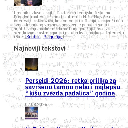
Urednik i vlasnik sajta. Doktorirao teorijsku fiziku na
Prirodno-matematičkom fakultetu u Nišu. Najviše ga
interesuje astrofizika, kosmologija i inflacija, a najveći deo
svog slobodnog vremena posvećuje popularizaciji i
približavanju nauke mladima. Dugogodišnji borac za
razotkrivanje astrolagarija i ostalih kvazinauka na Internetu,
i šire. (
Kontakt
,
Biografija)
)
Najnoviji tekstovi
Perseidi 2026: retka prilika za
savršeno tamno nebo i najlepšu
“kišu zvezda padalica” godine
07.08.2026.