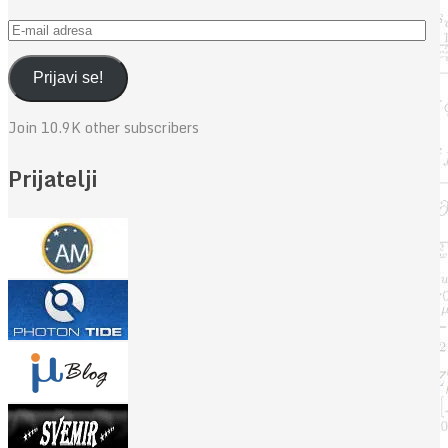
E-
mail
adresa
Prijavi se!
Join 10.9K other subscribers
Prijatelji