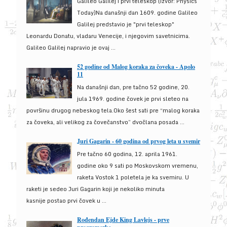
Galileo Galilej i prvi teleskop (izvor: Physics
Today)Na današnji dan 1609. godine Galileo
Galilej predstavio je "prvi teleskop"
Leonardu Donatu, vladaru Venecije, i njegovim savetnicima.
Galileo Galilej napravio je ovaj ...
52 godine od Malog koraka za čoveka - Apolo
11
Na današnji dan, pre tačno 52 godine, 20.
jula 1969. godine čovek je prvi sleteo na
površinu drugog nebeskog tela.Oko šest sati pre “malog koraka
za čoveka, ali velikog za čovečanstvo” dvočlana posada ...
Juri Gagarin - 60 godina od prvog leta u svemir
Pre tačno 60 godina, 12. aprila 1961.
godine oko 9 sati po Moskovskom vremenu,
raketa Vostok 1 poletela je ka svemiru. U
raketi je sedeo Juri Gagarin koji je nekoliko minuta
kasnije postao prvi čovek u ...
Rođendan Ejde King Lavlejs - prve