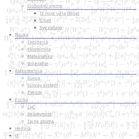
Slobodno vreme
Iz mog ugla (blog)
Citati
Sve ostalo
Nauka
Ekologija
Ekonomija
Matematika
Biografije
Astronomija
Sunce
Sunčev sistem
Zvezde
Fizika
LHC
Relativnost
Tajne atoma
Hemija
IT