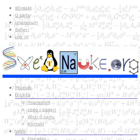
Kontakt
O sajtu
Impresum
Baneri
Log in
Početak
O sajtu
Impresum
Logo i baneri
Vesti o sajtu
Kontakt
Vesti
Događaji