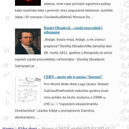
vekova, crne rupe privlače ogromnu pažnju
kako naučnika tako i javnosti, kroz popularne tekstove, različite
ideje i SF romane i (visokobudžetne) filmove.Do ...
Dositej Obradović – srpski prosvetitelj i
reformator
„Knjige, braćo moja, knjige, a ne zvona i
praporce!“Dositej ObradovićNa današnji dan
28. marta 1811. godine u Beogradu je umro
najveći srpski prosvetitelj i reformator – Dositej Obradović.
Sahranjen je ...
CERN – mesto gde je nastao “Internet”
Prvi World Wide Web Logo (Autor: Robert
Cailliau)Prethodnih nekoliko godina imali
smo prilike da često slušamo o CERN-u,
LHC-u - i "najvećem eksperimentu
čovečanstva", ulasku Srbije u punopravno članstvo,
akceleratoru, ...
Home
»
Slika dana
»
Vreme u 2013. godini [02.02.2014]