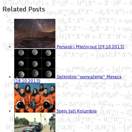
Related Posts
Perseidi i Mlečni put [29.10.2013]
Delimično “pomračenje” Meseca
[18.10.2013]
Spejs šatl Kolumbija