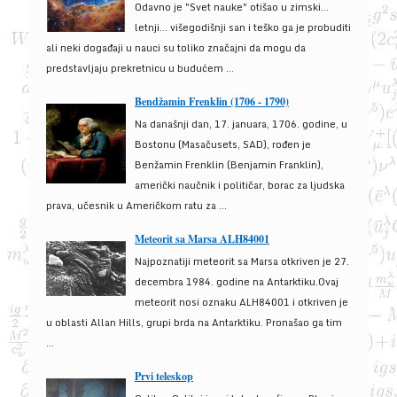
Odavno je "Svet nauke" otišao u zimski...
letnji... višegodišnji san i teško ga je probuditi
ali neki događaji u nauci su toliko značajni da mogu da
predstavljaju prekretnicu u budućem ...
Bendžamin Frenklin (1706 - 1790)
Na današnji dan, 17. januara, 1706. godine, u
Bostonu (Masačusets, SAD), rođen je
Benžamin Frenklin (Benjamin Franklin),
američki naučnik i političar, borac za ljudska
prava, učesnik u Američkom ratu za ...
Meteorit sa Marsa ALH84001
Najpoznatiji meteorit sa Marsa otkriven je 27.
decembra 1984. godine na Antarktiku.Ovaj
meteorit nosi oznaku ALH84001 i otkriven je
u oblasti Allan Hills, grupi brda na Antarktiku. Pronašao ga tim
...
Prvi teleskop