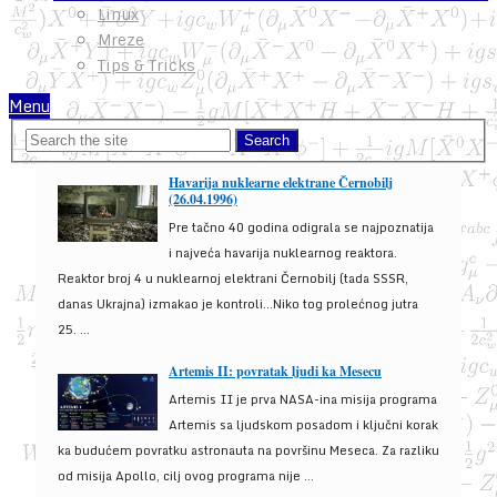
Linux
Mreze
Tips & Tricks
Menu
Havarija nuklearne elektrane Černobilj
(26.04.1996)
Pre tačno 40 godina odigrala se najpoznatija
i najveća havarija nuklearnog reaktora.
Reaktor broj 4 u nuklearnoj elektrani Černobilj (tada SSSR,
danas Ukrajna) izmakao je kontroli...Niko tog prolećnog jutra
25. ...
Artemis II: povratak ljudi ka Mesecu
Artemis II je prva NASA-ina misija programa
Artemis sa ljudskom posadom i ključni korak
ka budućem povratku astronauta na površinu Meseca. Za razliku
od misija Apollo, cilj ovog programa nije ...