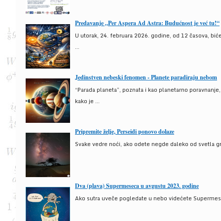
Predavanje „Per Aspera Ad Astra: Budućnost je već tu!“
U utorak, 24. februara 2026. godine, od 12 časova, bić
...
Jedinstven nebeski fenomen - Planete paradiraju nebom
“Parada planeta”, poznata i kao planetarno poravnanje
kako je ...
Pripremite želje, Perseidi ponovo dolaze
Svake vedre noći, ako odete negde daleko od svetla gra
Dva (plava) Supermeseca u avgustu 2023. godine
Ako sutra uveče pogledate u nebo videćete Supermesec,