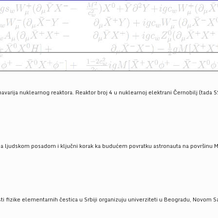
havarija nuklearnog reaktora. Reaktor broj 4 u nuklearnoj elektrani Černobilj (tada 
a ljudskom posadom i ključni korak ka budućem povratku astronauta na površinu Mese
 fizike elementarnih čestica u Srbiji organizuju univerziteti u Beogradu, Novom Sad