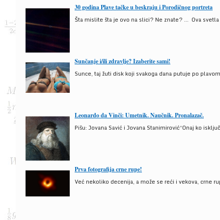
30 godina Plave tačke u beskraju i Porodičnog portreta
Šta mislite šta je ovo na slici? Ne znate? … Ova svetla t
Sunčanje i/ili zdravlje? Izaberite sami!
Sunce, taj žuti disk koji svakoga dana putuje po plav
Leonardo da Vinči: Umetnik. Naučnik. Pronalazač.
Pišu: Jovana Savić i Jovana Stanimirović“Onaj ko isklju
Prva fotografija crne rupe!
Već nekoliko decenija, a može se reći i vekova, crne ru