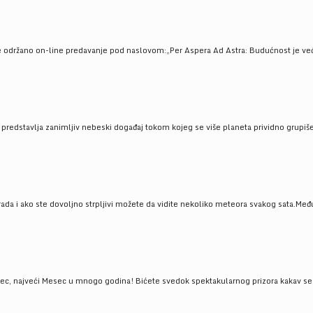
e održano on-line predavanje pod naslovom:„Per Aspera Ad Astra: Budućnost je već tu
, predstavlja zanimljiv nebeski događaj tokom kojeg se više planeta prividno grupi
da i ako ste dovoljno strpljivi možete da vidite nekoliko meteora svakog sata.Među
 najveći Mesec u mnogo godina! Bićete svedok spektakularnog prizora kakav se ret