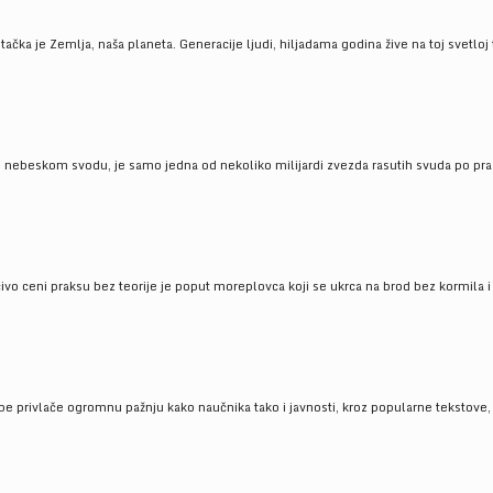
ačka je Zemlja, naša planeta. Generacije ljudi, hiljadama godina žive na toj svetloj t
om nebeskom svodu, je samo jedna od nekoliko milijardi zvezda rasutih svuda po pra
čivo ceni praksu bez teorije je poput moreplovca koji se ukrca na brod bez kormila i 
pe privlače ogromnu pažnju kako naučnika tako i javnosti, kroz popularne tekstove, r