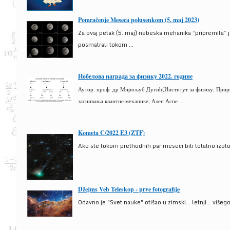
Pomračenje Meseca polusenkom (5. maj 2023)
Za ovaj petak (5. maj) nebeska mehanika “pripremila” 
posmatrali tokom ...
Нобелова награда за физику 2022. године
Аутор: проф. др Мирољуб Дугић(Институт за физику, Природ
заснивања квантне механике, Ален Аспе ...
Kometa C/2022 E3 (ZTF)
Ako ste tokom prethodnih par meseci bili totalno izolova
Džejms Veb Teleskop - prve fotografije
Odavno je "Svet nauke" otišao u zimski... letnji... više