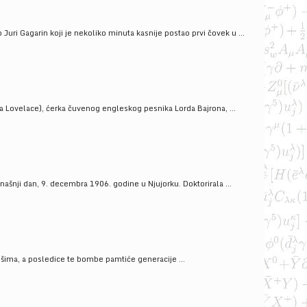
uri Gagarin koji je nekoliko minuta kasnije postao prvi čovek u ...
a Lovelace), ćerka čuvenog engleskog pesnika Lorda Bajrona, ...
ašnji dan, 9. decembra 1906. godine u Njujorku. Doktorirala ...
ošima, a posledice te bombe pamtiće generacije ...