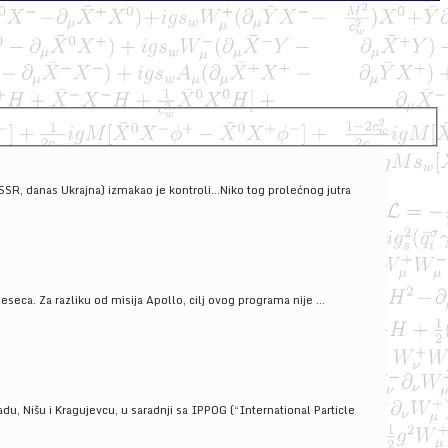
SSSR, danas Ukrajna) izmakao je kontroli...Niko tog prolećnog jutra
ca. Za razliku od misija Apollo, cilj ovog programa nije ...
u, Nišu i Kragujevcu, u saradnji sa IPPOG (“International Particle