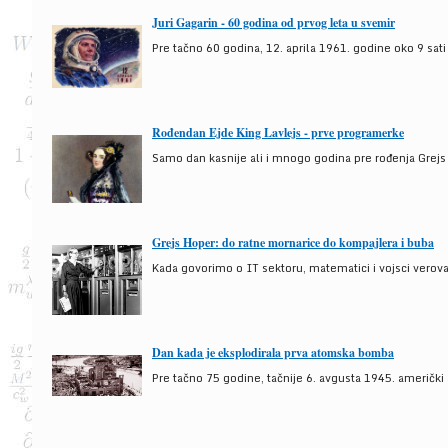
Juri Gagarin - 60 godina od prvog leta u svemir
Pre tačno 60 godina, 12. aprila 1961. godine oko 9 sati
Rođendan Ejde King Lavlejs - prve programerke
Samo dan kasnije ali i mnogo godina pre rođenja Grejs
Grejs Hoper: do ratne mornarice do kompajlera i buba
Kada govorimo o IT sektoru, matematici i vojsci verova
Dan kada je eksplodirala prva atomska bomba
Pre tačno 75 godine, tačnije 6. avgusta 1945. američki