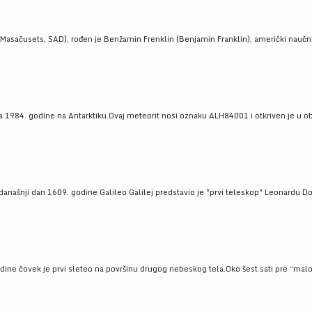
Masačusets, SAD), rođen je Benžamin Frenklin (Benjamin Franklin), američki naučnik 
 1984. godine na Antarktiku.Ovaj meteorit nosi oznaku ALH84001 i otkriven je u oblas
a današnji dan 1609. godine Galileo Galilej predstavio je "prvi teleskop" Leonardu D
odine čovek je prvi sleteo na površinu drugog nebeskog tela.Oko šest sati pre “malo