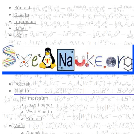
Kontakt
O sajtu
Impresum
Baneri
Log in
Početak
O sajtu
Impresum
Logo i baneri
Vesti o sajtu
Kontakt
Vesti
Događaji