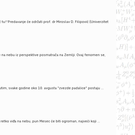
!“Predavanje će održati prof. dr Miroslav D. Filipović (Univerzitet
še na nebu iz perspektive posmatrača na Zemlji. Ovaj fenomen se,
tim, svake godine oko 10. avgusta "zvezde padalice" postaju ...
ko viđa na nebu, pun Mesec će biti ogroman, najveći koji ...