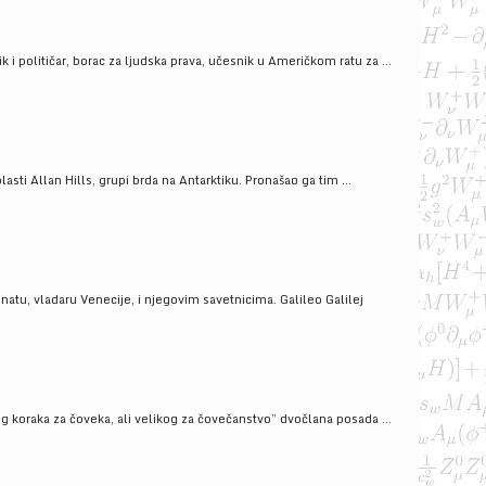
i političar, borac za ljudska prava, učesnik u Američkom ratu za ...
ti Allan Hills, grupi brda na Antarktiku. Pronašao ga tim ...
onatu, vladaru Venecije, i njegovim savetnicima. Galileo Galilej
g koraka za čoveka, ali velikog za čovečanstvo” dvočlana posada ...