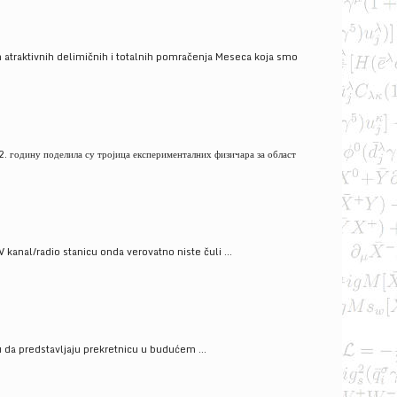
 atraktivnih delimičnih i totalnih pomračenja Meseca koja smo
. годину поделила су тројица експерименталних физичара за област
V kanal/radio stanicu onda verovatno niste čuli ...
gu da predstavljaju prekretnicu u budućem ...