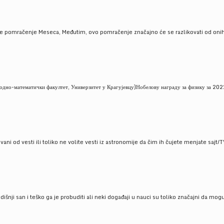
je pomračenje Meseca, Međutim, ovo pomračenje značajno će se razlikovati od onih
но-математички факултет, Универзитет у Крагујевцу)Нобелову награду за физику за 2022
ni od vesti ili toliko ne volite vesti iz astronomije da čim ih čujete menjate sajt/T
godišnji san i teško ga je probuditi ali neki događaji u nauci su toliko značajni da mo