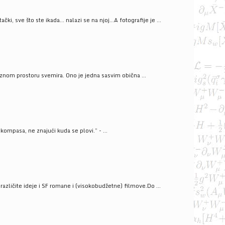
ački, sve što ste ikada… nalazi se na njoj…A fotografije je ...
znom prostoru svemira. Ono je jedna sasvim obična ...
kompasa, ne znajući kuda se plovi.” - ...
azličite ideje i SF romane i (visokobudžetne) filmove.Do ...