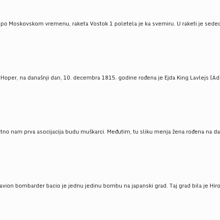
 po Moskovskom vremenu, raketa Vostok 1 poletela je ka svemiru. U raketi je sedeo J
 Hoper, na današnji dan, 10. decembra 1815. godine rođena je Ejda King Lavlejs (Ad
tno nam prva asocijacija budu muškarci. Međutim, tu sliku menja žena rođena na dan
 avion bombarder bacio je jednu jedinu bombu na japanski grad. Taj grad bila je Hir