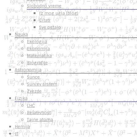
Slobodno vreme
Iz mog ugla (blog)
Citati
Sve ostalo
Nauka
Ekologija
Ekonomija
Matematika
Biografije
Astronomija
Sunce
Sunčev sistem
Zvezde
Fizika
LHC
Relativnost
Tajne atoma
Hemija
IT