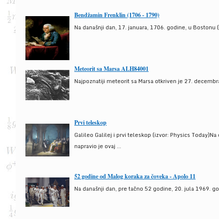
Bendžamin Frenklin (1706 - 1790)
Na današnji dan, 17. januara, 1706. godine, u Bostonu (
Meteorit sa Marsa ALH84001
Najpoznatiji meteorit sa Marsa otkriven je 27. decembra
Prvi teleskop
Galileo Galilej i prvi teleskop (izvor: Physics Today)N
napravio je ovaj ...
52 godine od Malog koraka za čoveka - Apolo 11
Na današnji dan, pre tačno 52 godine, 20. jula 1969. g