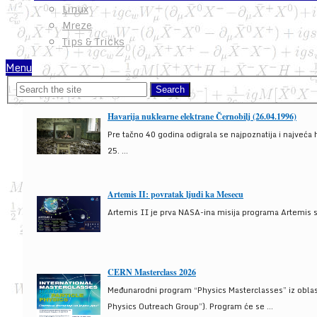
Linux
Mreze
Tips & Tricks
Menu
Havarija nuklearne elektrane Černobilj (26.04.1996)
Pre tačno 40 godina odigrala se najpoznatija i najveća 
25. ...
Artemis II: povratak ljudi ka Mesecu
Artemis II je prva NASA-ina misija programa Artemis s
CERN Masterclass 2026
Međunarodni program “Physics Masterclasses” iz oblasti
Physics Outreach Group”). Program će se ...