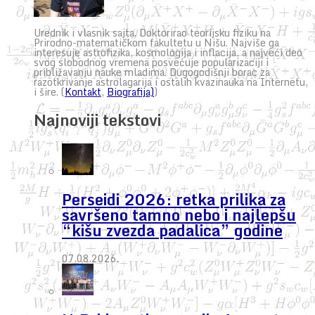
Urednik i vlasnik sajta. Doktorirao teorijsku fiziku na
Prirodno-matematičkom fakultetu u Nišu. Najviše ga
interesuje astrofizika, kosmologija i inflacija, a najveći deo
svog slobodnog vremena posvećuje popularizaciji i
približavanju nauke mladima. Dugogodišnji borac za
razotkrivanje astrolagarija i ostalih kvazinauka na Internetu,
i šire. (
Kontakt
,
Biografija)
)
Najnoviji tekstovi
Perseidi 2026: retka prilika za
savršeno tamno nebo i najlepšu
“kišu zvezda padalica” godine
07.08.2026.