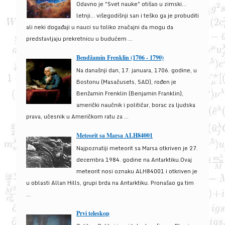
Odavno je "Svet nauke" otišao u zimski...
letnji... višegodišnji san i teško ga je probuditi
ali neki događaji u nauci su toliko značajni da mogu da
predstavljaju prekretnicu u budućem ...
Bendžamin Frenklin (1706 - 1790)
Na današnji dan, 17. januara, 1706. godine, u
Bostonu (Masačusets, SAD), rođen je
Benžamin Frenklin (Benjamin Franklin),
američki naučnik i političar, borac za ljudska
prava, učesnik u Američkom ratu za ...
Meteorit sa Marsa ALH84001
Najpoznatiji meteorit sa Marsa otkriven je 27.
decembra 1984. godine na Antarktiku.Ovaj
meteorit nosi oznaku ALH84001 i otkriven je
u oblasti Allan Hills, grupi brda na Antarktiku. Pronašao ga tim
...
Prvi teleskop