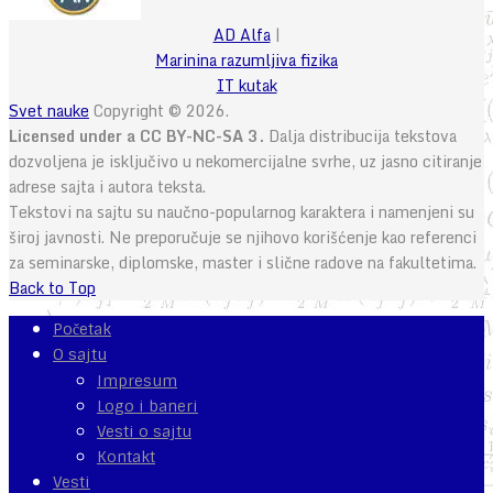
AD Alfa
|
Marinina razumljiva fizika
IT kutak
Svet nauke
Copyright © 2026.
Licensed under a CC BY-NC-SA 3.
Dalja distribucija tekstova
dozvoljena je isključivo u nekomercijalne svrhe, uz jasno citiranje
adrese sajta i autora teksta.
Tekstovi na sajtu su naučno-popularnog karaktera i namenjeni su
široj javnosti. Ne preporučuje se njihovo korišćenje kao referenci
za seminarske, diplomske, master i slične radove na fakultetima.
Back to Top
Početak
O sajtu
Impresum
Logo i baneri
Vesti o sajtu
Kontakt
Vesti