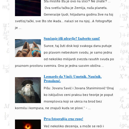
Šta mislite šta je ovo na slici? Ne znate? …
Ova svetla tačka je Zemlja, naša planeta.
Generacije ljudi, hiljadama godina žive na toj
svetloj tački, sve što ste ikada… nalazi se na njoj…A fotografije
je ...
Sunčanje i/ili zdravlje? Izaberite sami!
Sunce, taj žuti disk koji svakoga dana putuje
po plavom nebeskom svodu, je samo jedna
od nekoliko milijardi zvezda rasutih svuda po
praznom prostoru svemira. Ono je jedna sasvim obična ...
Leonardo da Vinči: Umetnik. Naučnik.
Pronalazač.
Pišu: Jovana Savić i Jovana Stanimirović“Onaj
ko isključivo ceni praksu bez teorije je poput
moreplovca koji se ukrca na brod bez
kormila i kompasa, ne znajući kuda se plovi.” - ...
Prva fotografija crne rupe!
Već nekoliko decenija, a može se reći i