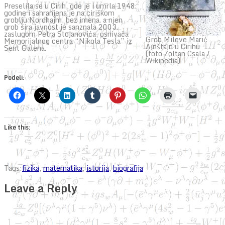
Preselila se u Cirih, gde je i umrla 1948.
godine i sahranjena je na ciriškom
groblju Nordhajm, bez imena. a njen
grob šira javnost je sanznala 2003.
zaslugom Petra Stojanovića, osnivača
Grob Mileve Marić
Memorijalnog centra “Nikola Tesla” iz
Ajnštajn u Cirihu
Sent Galena.
(foto Zoltan Csala /
Wikipedia)
Podeli:
Like this:
Tags:
fizika
,
matematika
,
istorija
,
biografija
Leave a Reply