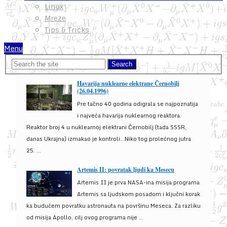
Linux
Mreze
Tips & Tricks
Menu
Havarija nuklearne elektrane Černobilj
(26.04.1996)
Pre tačno 40 godina odigrala se najpoznatija
i najveća havarija nuklearnog reaktora.
Reaktor broj 4 u nuklearnoj elektrani Černobilj (tada SSSR,
danas Ukrajna) izmakao je kontroli...Niko tog prolećnog jutra
25. ...
Artemis II: povratak ljudi ka Mesecu
Artemis II je prva NASA-ina misija programa
Artemis sa ljudskom posadom i ključni korak
ka budućem povratku astronauta na površinu Meseca. Za razliku
od misija Apollo, cilj ovog programa nije ...