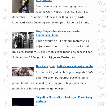
programerke
Samo dan kasnije ali i mnogo godina pre
rođenja Grejs Hoper, na današnji dan, 10.
decembra 1815. godine rođena je Ejda King Lavlejs (Ada
Lovelace), ćerka čuvenog engleskog pesnika Lorda Bajrona, ...
Grejs Hoper: do ratne mornarice do
kompajlera i buba
Kada govorimo o IT sektoru, matematici i
vojsci verovatno nam prva asocijacija budu
muškarci. Međutim, tu sliku menja žena rođena na današnji dan,
9. decembra 1906. godine u Njujorku. Doktorirala ...
Dan kada je eksplodirala prva atomska bomba
Pre tačno 75 godine, tačnije 6. avgusta 1945.
američki avion bombarder bacio je jednu
jedinu bombu na japanski grad. Taj grad bila je Hirošima, a
posledice te bombe pamtiće generacije ...
30 godina Plave tačke u beskraju i Porodičnog
portreta