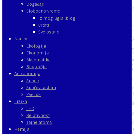
Događaji
Slobodno vreme
Iz mog ugla (blog)
Citati
Sve ostalo
Nauka
Ekologija
Ekonomija
Matematika
Biografije
Astronomija
Sunce
Sunčev sistem
Zvezde
Fizika
LHC
Relativnost
Tajne atoma
Hemija