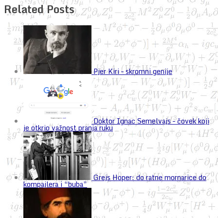
Related Posts
Pjer Kiri – skromni genije
Doktor Ignac Semelvajs – čovek koji
je otkrio važnost pranja ruku
Grejs Hoper: do ratne mornarice do
kompajlera i “buba”