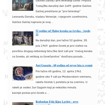
Galileo Galilej i prvi teleskop (izvor: Physics
Today)Na današnji dan 1609. godine Galileo
Galilej predstavio je "prvi teleskop"
Leonardu Donatu, vladaru Venecije, i njegovim savetnicima.
Galileo Galilej napravio je ovaj ...
52 godine od Malog koraka za čoveka - Apolo
11
Na današnji dan, pre tačno 52 godine, 20.
jula 1969. godine čovek je prvi sleteo na
površinu drugog nebeskog tela.Oko šest sati pre “malog koraka
za čoveka, ali velikog za čovečanstvo” dvočlana posada ...
Juri Gagarin - 60 godina od prvog leta u svemir
Pre tačno 60 godina, 12. aprila 1961.
godine oko 9 sati po Moskovskom vremenu,
raketa Vostok 1 poletela je ka svemiru. U
raketi je sedeo Juri Gagarin koji je nekoliko minuta
kasnije postao prvi čovek u ...
Rođendan Ejde King Lavlejs - prve