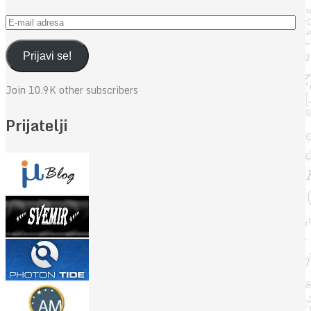
E-
mail
adresa
Prijavi se!
Join 10.9K other subscribers
Prijatelji