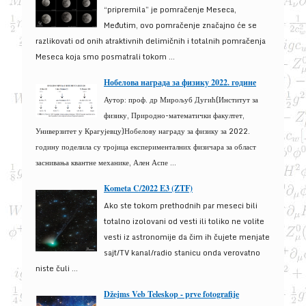
“pripremila” je pomračenje Meseca,
Međutim, ovo pomračenje značajno će se
razlikovati od onih atraktivnih delimičnih i totalnih pomračenja
Meseca koja smo posmatrali tokom ...
Нобелова награда за физику 2022. године
Аутор: проф. др Мирољуб Дугић(Институт за
физику, Природно-математички факултет,
Универзитет у Крагујевцу)Нобелову награду за физику за 2022.
годину поделила су тројица експерименталних физичара за област
заснивања квантне механике, Ален Аспе ...
Kometa C/2022 E3 (ZTF)
Ako ste tokom prethodnih par meseci bili
totalno izolovani od vesti ili toliko ne volite
vesti iz astronomije da čim ih čujete menjate
sajt/TV kanal/radio stanicu onda verovatno
niste čuli ...
Džejms Veb Teleskop - prve fotografije