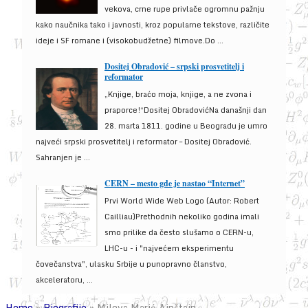
vekova, crne rupe privlače ogromnu pažnju
kako naučnika tako i javnosti, kroz popularne tekstove, različite
ideje i SF romane i (visokobudžetne) filmove.Do ...
Dositej Obradović – srpski prosvetitelj i
reformator
„Knjige, braćo moja, knjige, a ne zvona i
praporce!“Dositej ObradovićNa današnji dan
28. marta 1811. godine u Beogradu je umro
najveći srpski prosvetitelj i reformator – Dositej Obradović.
Sahranjen je ...
CERN – mesto gde je nastao “Internet”
Prvi World Wide Web Logo (Autor: Robert
Cailliau)Prethodnih nekoliko godina imali
smo prilike da često slušamo o CERN-u,
LHC-u - i "najvećem eksperimentu
čovečanstva", ulasku Srbije u punopravno članstvo,
akceleratoru, ...
Home
»
Biografije
»
Mileva Marić Ajnštajn