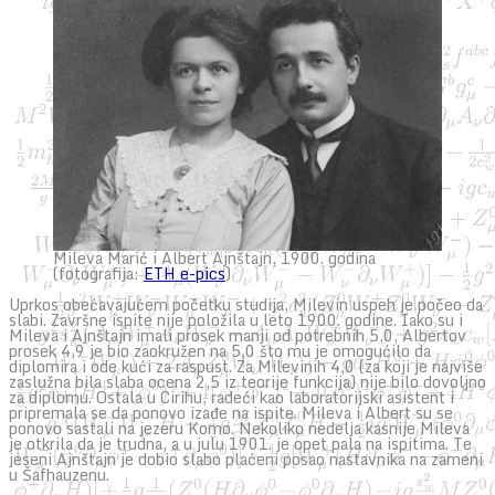
Mileva Marić i Albert Ajnštajn, 1900. godina
(fotografija:
ETH e-pics
)
Uprkos obećavajućem početku studija, Milevin uspeh je počeo da
slabi. Završne ispite nije položila u leto 1900. godine. Iako su i
Mileva i Ajnštajn imali prosek manji od potrebnih 5,0, Albertov
prosek 4,9 je bio zaokružen na 5,0 što mu je omogućilo da
diplomira i ode kući za raspust. Za Milevinih 4,0 (za koji je najviše
zaslužna bila slaba ocena 2,5 iz teorije funkcija) nije bilo dovoljno
za diplomu. Ostala u Cirihu, radeći kao laboratorijski asistent i
pripremala se da ponovo izađe na ispite. Mileva i Albert su se
ponovo sastali na jezeru Komo. Nekoliko nedelja kasnije Mileva
je otkrila da je trudna, a u julu 1901. je opet pala na ispitima. Te
jeseni Ajnštajn je dobio slabo plaćeni posao nastavnika na zameni
u Šafhauzenu.