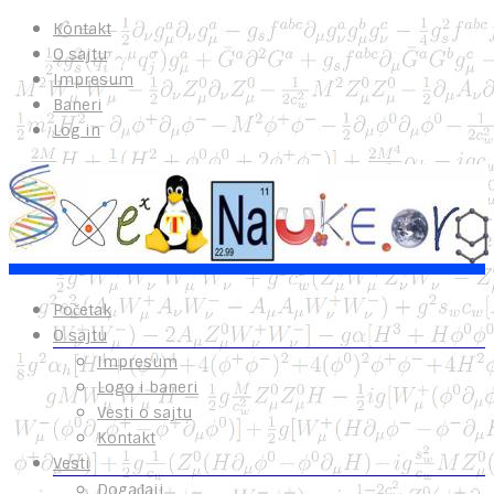
Kontakt
O sajtu
Impresum
Baneri
Log in
Početak
O sajtu
Impresum
Logo i baneri
Vesti o sajtu
Kontakt
Vesti
Događaji