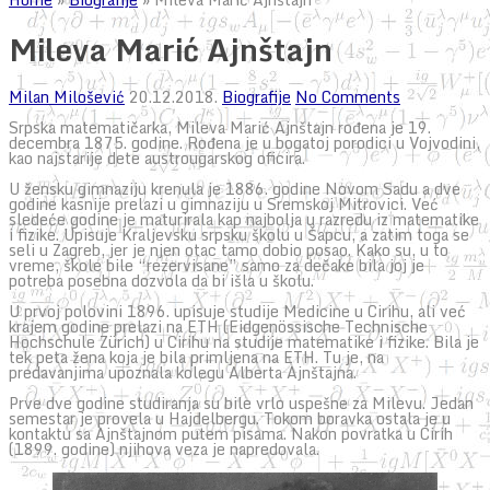
Mileva Marić Ajnštajn
Milan Milošević
20.12.2018.
Biografije
No Comments
Srpska matematičarka, Mileva Marić Ajnštajn rođena je 19.
decembra 1875. godine. Rođena je u bogatoj porodici u Vojvodini,
kao najstarije dete austrougarskog oficira.
U žensku gimnaziju krenula je 1886. godine Novom Sadu a dve
godine kasnije prelazi u gimnaziju u Sremskoj Mitrovici. Već
sledeće godine je maturirala kap najbolja u razredu iz matematike
i fizike. Upisuje Kraljevsku srpsku školu u Šapcu, a zatim toga se
seli u Zagreb, jer je njen otac tamo dobio posao. Kako su, u to
vreme, škole bile “rezervisane” samo za dečake bila joj je
potreba posebna dozvola da bi išla u školu.
U prvoj polovini 1896. upisuje studije Medicine u Cirihu, ali već
krajem godine prelazi na ETH (Eidgenössische Technische
Hochschule Zürich) u Cirihu na studije matematike i fizike. Bila je
tek peta žena koja je bila primljena na ETH. Tu je, na
predavanjima upoznala kolegu Alberta Ajnštajna.
Prve dve godine studiranja su bile vrlo uspešne za Milevu. Jedan
semestar je provela u Hajdelbergu. Tokom boravka ostala je u
kontaktu sa Ajnštajnom putem pisama. Nakon povratka u Cirih
(1899. godine) njihova veza je napredovala.