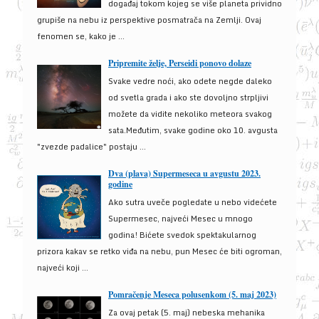
događaj tokom kojeg se više planeta prividno
grupiše na nebu iz perspektive posmatrača na Zemlji. Ovaj
fenomen se, kako je ...
Pripremite želje, Perseidi ponovo dolaze
Svake vedre noći, ako odete negde daleko
od svetla grada i ako ste dovoljno strpljivi
možete da vidite nekoliko meteora svakog
sata.Međutim, svake godine oko 10. avgusta
"zvezde padalice" postaju ...
Dva (plava) Supermeseca u avgustu 2023.
godine
Ako sutra uveče pogledate u nebo videćete
Supermesec, najveći Mesec u mnogo
godina! Bićete svedok spektakularnog
prizora kakav se retko viđa na nebu, pun Mesec će biti ogroman,
najveći koji ...
Pomračenje Meseca polusenkom (5. maj 2023)
Za ovaj petak (5. maj) nebeska mehanika