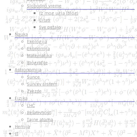
Slobodno vreme
Iz mog ugla (blog)
Citati
Sve ostalo
Nauka
Ekologija
Ekonomija
Matematika
Biografije
Astronomija
Sunce
Sunčev sistem
Zvezde
Fizika
LHC
Relativnost
Tajne atoma
Hemija
IT