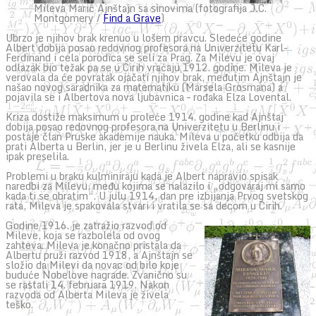
Mileva Marić Ajnštajn sa sinovima (fotografija J.C.
Montgomery /
Find a Grave
)
Ubrzo je njihov brak krenuo u lošem pravcu. Sledeće godine
Albert dobija posao redovnog profesora na Univerzitetu Karl-
Ferdinand i cela porodica se seli za Prag. Za Milevu je ovaj
odlazak bio težak pa se u Cirih vraćaju 1912. godine. Mileva je
verovala da će povratak ojačati njihov brak, međutim Ajnštajn je
našao novog saradnika za matematiku (Marsela Grosmana) a
pojavila se i Albertova nova ljubavnica – rođaka Elza Lovental.
Kriza dostiže maksimum u proleće 1914. godine kad Ajnštaj
dobija posao redovnog profesora na Univerzitetu u Berlinu i
postaje član Pruske akademije nauka. Mileva u početku odbija da
prati Alberta u Berlin, jer je u Berlinu živela Elza, ali se kasnije
ipak preselila.
Problemi u braku kulminiraju kada je Albert napravio spisak
naredbi za Milevu, među kojima se nalazilo i „odgovaraj mi samo
kada ti se obratim“. U julu 1914, dan pre izbijanja Prvog svetskog
rata, Mileva je spakovala stvari i vratila se sa decom u Cirih.
Godine 1916. je zatražio razvod od
Mileve, koja se razbolela od ovog
zahteva. Mileva je konačno pristala da
Albertu pruži razvod 1918, a Ajnštajn se
složio da Milevi da novac od bilo koje
buduće Nobelove nagrade. Zvanično su
se rastali 14. februara 1919. Nakon
razvoda od Alberta Mileva je živela
teško.