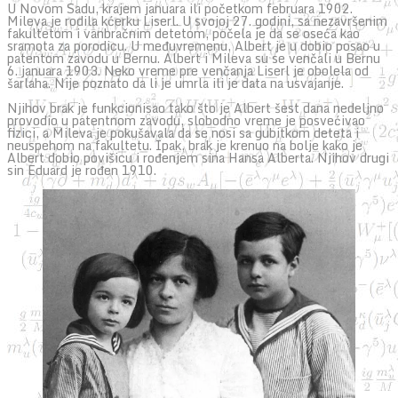
U Novom Sadu, krajem januara ili početkom februara 1902.
Mileva je rodila kćerku Liserl. U svojoj 27. godini, sa nezavršenim
fakultetom i vanbračnim detetom, počela je da se oseća kao
sramota za porodicu. U međuvremenu, Albert je u dobio posao u
patentom zavodu u Bernu. Albert i Mileva su se venčali u Bernu
6. januara 1903. Neko vreme pre venčanja Liserl je obolela od
šarlaha. Nije poznato da li je umrla ili je data na usvajanje.
Njihov brak je funkcionisao tako što je Albert šest dana nedeljno
provodio u patentnom zavodu, slobodno vreme je posvećivao
fizici, a Mileva je pokušavala da se nosi sa gubitkom deteta i
neuspehom na fakultetu. Ipak, brak je krenuo na bolje kako je
Albert dobio povišicu i rođenjem sina Hansa Alberta. Njihov drugi
sin Eduard je rođen 1910.