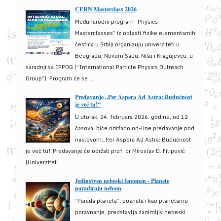
CERN Masterclass 2026
Međunarodni program “Physics
Masterclasses” iz oblasti fizike elementarnih
čestica u Srbiji organizuju univerziteti u
Beogradu, Novom Sadu, Nišu i Kragujevcu, u
saradnji sa IPPOG (“International Particle Physics Outreach
Group”). Program će se ...
Predavanje „Per Aspera Ad Astra: Budućnost
je već tu!“
U utorak, 24. februara 2026. godine, od 12
časova, biće održano on-line predavanje pod
naslovom:„Per Aspera Ad Astra: Budućnost
je već tu!“Predavanje će održati prof. dr Miroslav D. Filipović
(Univerzitet ...
Jedinstven nebeski fenomen - Planete
paradiraju nebom
“Parada planeta”, poznata i kao planetarno
poravnanje, predstavlja zanimljiv nebeski