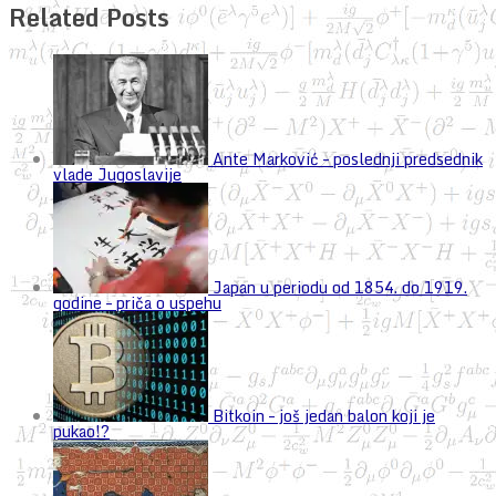
Related Posts
Ante Marković – poslednji predsednik
vlade Jugoslavije
Japan u periodu od 1854. do 1919.
godine – priča o uspehu
Bitkoin – još jedan balon koji je
pukao!?