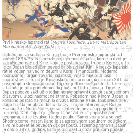
Prvi kinesko-japanski rat (
Migita Toshihide, 1894; Metropolitan
Museum of Art, New York
)
Odlučujući za sudbinu Koreje bio je
Prvi kinesko-japanski rat
vođen 1894/95. Nakon izbijanja jednog ustanka, korejski dvor je
zatražio pomoć od Kine, koja je poslala svoje trupe u Koreju, a što
je za Japan bio odličan povod da objavi rat Kini. Kinesko-japanski
rat je vođen najvećim delom u Koreji i Mandžuriji. Moderno
naoružanoj i organizovanoj japanskoj vojsci nije bilo lako
suprotstaviti se, pa je Kina uskoro bila primorana da moli SAD da
posreduju u sklapanju mira. Taj mir je Kinu koštao dosta teritorija,
a takođe je bila prinuđena i da plaća odštetu Japanu. Time je
Japan ponovo zaključio jedan neravnopravni ugovor sa susednom
državom u ulozi nadmoćne strane. Pobedom nad Kinom Japan je
konačno postao najmoćnija država istočne Azije. Ipak sreća nije
dugo trajala jer ubrzo došlo do tzv. Trojne intervencije Rusije,
Francuske i Nemačke, koje su zahtevale povraćaj pojedinih
teritorija Kini. Japan je „škrgutajući zubima“ popustio pod
ucenama, ali je izvukao i jednu pouku: Samo vojna sila se važi!
Shodno tome, nastavljeno je sa agresivnom spoljnom politikom,
a vojni budžet je povećan čak pet puta. Izvesno priznanje Japan
je dobio 1897. godine, kada je bio uzet u obzir prilikom podele