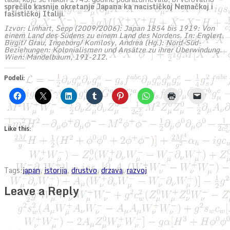
sprečilo kasnije okretanje Japana ka nacističkoj Nemačkoj i
fašističkoj Italiji
.
Izvor: Linhart, Sepp (2009/2006): Japan 1854 bis 1919: Von
einem Land des Südens zu einem Land des Nordens. In: Englert,
Birgit/ Grau, Ingeborg/ Komlosy, Andrea (Hg.): Nord-Süd-
Beziehungen: Kolonialismen und Ansätze zu ihrer Überwindung.
Wien: Mandelbaum, 191-212.
Podeli:
Like this:
Tags:
japan
,
istorija
,
drustvo
,
drzava
,
razvoj
Leave a Reply