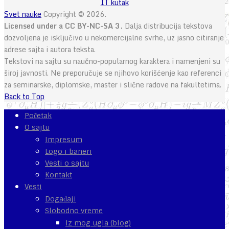
IT kutak
Svet nauke
Copyright © 2026.
Licensed under a CC BY-NC-SA 3.
Dalja distribucija tekstova
dozvoljena je isključivo u nekomercijalne svrhe, uz jasno citiranje
adrese sajta i autora teksta.
Tekstovi na sajtu su naučno-popularnog karaktera i namenjeni su
široj javnosti. Ne preporučuje se njihovo korišćenje kao referenci
za seminarske, diplomske, master i slične radove na fakultetima.
Back to Top
Početak
O sajtu
Impresum
Logo i baneri
Vesti o sajtu
Kontakt
Vesti
Događaji
Slobodno vreme
Iz mog ugla (blog)