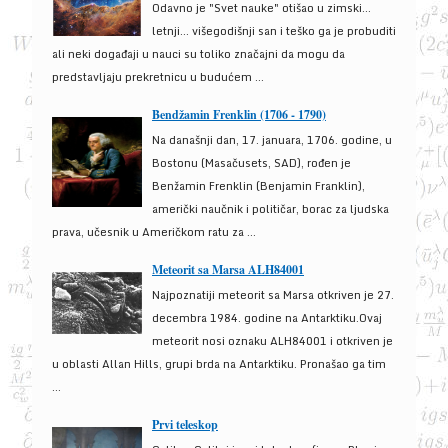
Odavno je "Svet nauke" otišao u zimski...
letnji... višegodišnji san i teško ga je probuditi
ali neki događaji u nauci su toliko značajni da mogu da
predstavljaju prekretnicu u budućem ...
Bendžamin Frenklin (1706 - 1790)
Na današnji dan, 17. januara, 1706. godine, u
Bostonu (Masačusets, SAD), rođen je
Benžamin Frenklin (Benjamin Franklin),
američki naučnik i političar, borac za ljudska
prava, učesnik u Američkom ratu za ...
Meteorit sa Marsa ALH84001
Najpoznatiji meteorit sa Marsa otkriven je 27.
decembra 1984. godine na Antarktiku.Ovaj
meteorit nosi oznaku ALH84001 i otkriven je
u oblasti Allan Hills, grupi brda na Antarktiku. Pronašao ga tim
...
Prvi teleskop