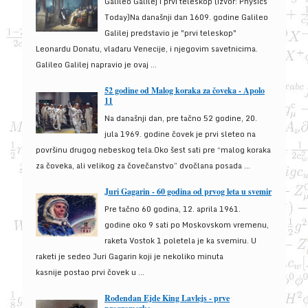
Galileo Galilej i prvi teleskop (izvor: Physics
Today)Na današnji dan 1609. godine Galileo
Galilej predstavio je "prvi teleskop"
Leonardu Donatu, vladaru Venecije, i njegovim savetnicima.
Galileo Galilej napravio je ovaj ...
52 godine od Malog koraka za čoveka - Apolo
11
Na današnji dan, pre tačno 52 godine, 20.
jula 1969. godine čovek je prvi sleteo na
površinu drugog nebeskog tela.Oko šest sati pre “malog koraka
za čoveka, ali velikog za čovečanstvo” dvočlana posada ...
Juri Gagarin - 60 godina od prvog leta u svemir
Pre tačno 60 godina, 12. aprila 1961.
godine oko 9 sati po Moskovskom vremenu,
raketa Vostok 1 poletela je ka svemiru. U
raketi je sedeo Juri Gagarin koji je nekoliko minuta
kasnije postao prvi čovek u ...
Rođendan Ejde King Lavlejs - prve