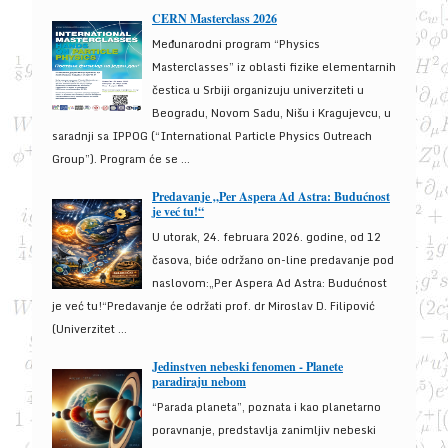
CERN Masterclass 2026
Međunarodni program “Physics
Masterclasses” iz oblasti fizike elementarnih
čestica u Srbiji organizuju univerziteti u
Beogradu, Novom Sadu, Nišu i Kragujevcu, u
saradnji sa IPPOG (“International Particle Physics Outreach
Group”). Program će se ...
Predavanje „Per Aspera Ad Astra: Budućnost
je već tu!“
U utorak, 24. februara 2026. godine, od 12
časova, biće održano on-line predavanje pod
naslovom:„Per Aspera Ad Astra: Budućnost
je već tu!“Predavanje će održati prof. dr Miroslav D. Filipović
(Univerzitet ...
Jedinstven nebeski fenomen - Planete
paradiraju nebom
“Parada planeta”, poznata i kao planetarno
poravnanje, predstavlja zanimljiv nebeski