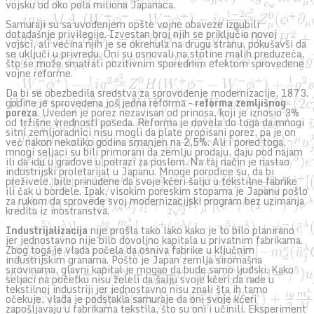
vojsku od oko pola miliona Japanaca.
Samuraji su sa uvođenjem opšte vojne obaveze izgubili
dotadašnje privilegije. Izvestan broj njih se priključio novoj
vojsci, ali većina njih je se okrenula na drugu stranu, pokušavši da
se uključi u privredu. Oni su osnovali na stotine malih preduzeća,
što se može smatrati pozitivnim sporednim efektom sprovedene
vojne reforme.
Da bi se obezbedila sredstva za sprovođenje modernizacije, 1873.
godine je sprovedena još jedna reforma –
reforma zemljišnog
poreza
. Uveden je porez nezavisan od prinosa, koji je iznosio 3%
od tržišne vrednosti poseda. Reforma je dovela do toga da mnogi
sitni zemljoradnici nisu mogli da plate propisani porez, pa je on
već nakon nekoliko godina smanjen na 2,5%. Ali i pored toga,
mnogi seljaci su bili primorani da zemlju prodaju, daju pod najam
ili da idu u gradove u potrazi za poslom. Na taj način je nastao
industrijski proletarijat u Japanu. Mnoge porodice su, da bi
preživele, bile prinuđene da svoje kćeri šalju u tekstilne fabrike
ili čak u bordele. Ipak, visokim poreskim stopama je Japanu pošlo
za rukom da sprovede svoj modernizacijski program bez uzimanja
kredita iz inostranstva.
Industrijalizacija
nije prošla tako lako kako je to bilo planirano
jer jednostavno nije bilo dovoljno kapitala u privatnim fabrikama.
Zbog toga je vlada počela da osniva fabrike u ključnim
industrijskim granama. Pošto je Japan zemlja siromašna
sirovinama, glavni kapital je mogao da bude samo ljudski. Kako
seljaci na početku nisu želeli da šalju svoje kćeri da rade u
tekstilnoj industriji jer jednostavno nisu znali šta ih tamo
očekuje, vlada je podstakla samuraje da oni svoje kćeri
zapošljavaju u fabrikama tekstila, što su oni i učinili. Eksperiment