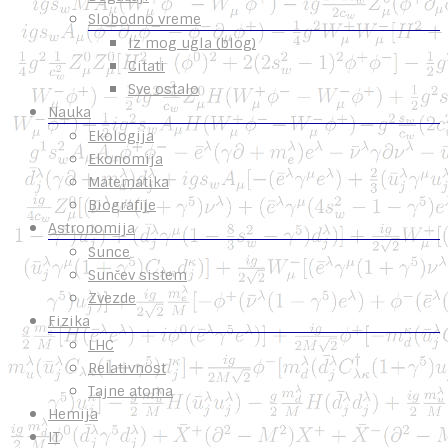
Slobodno vreme
Iz mog ugla (blog)
Citati
Sve ostalo
Nauka
Ekologija
Ekonomija
Matematika
Biografije
Astronomija
Sunce
Sunčev sistem
Zvezde
Fizika
LHC
Relativnost
Tajne atoma
Hemija
IT