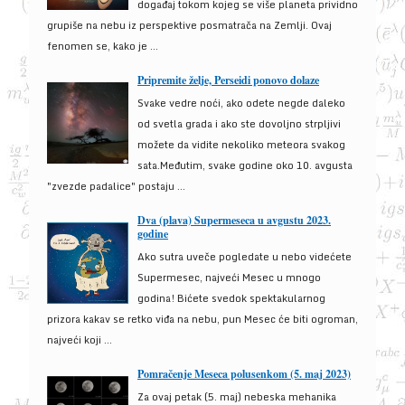
događaj tokom kojeg se više planeta prividno
grupiše na nebu iz perspektive posmatrača na Zemlji. Ovaj
fenomen se, kako je ...
Pripremite želje, Perseidi ponovo dolaze
Svake vedre noći, ako odete negde daleko
od svetla grada i ako ste dovoljno strpljivi
možete da vidite nekoliko meteora svakog
sata.Međutim, svake godine oko 10. avgusta
"zvezde padalice" postaju ...
Dva (plava) Supermeseca u avgustu 2023.
godine
Ako sutra uveče pogledate u nebo videćete
Supermesec, najveći Mesec u mnogo
godina! Bićete svedok spektakularnog
prizora kakav se retko viđa na nebu, pun Mesec će biti ogroman,
najveći koji ...
Pomračenje Meseca polusenkom (5. maj 2023)
Za ovaj petak (5. maj) nebeska mehanika