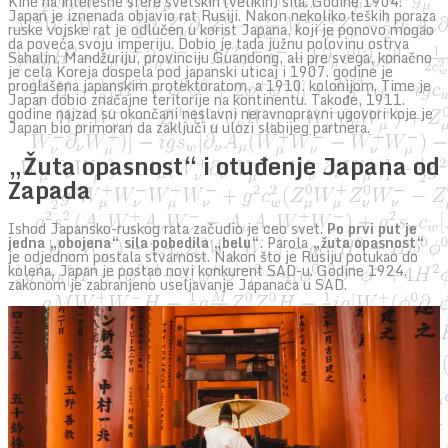
Kine na interesne sfere svetskih (velikih) sila. Godine 1904.
Japan je iznenada objavio rat Rusiji. Nakon nekoliko teških poraza
ruske vojske rat je odlučen u korist Japana, koji je ponovo mogao
da poveća svoju imperiju. Dobio je tada južnu polovinu ostrva
Sahalin, Mandžuriju, provinciju Guandong, ali pre svega, konačno
je cela Koreja dospela pod japanski uticaj i 1907. godine je
proglašena japanskim protektoratom, a 1910. kolonijom. Time je
Japan dobio značajne teritorije na kontinentu. Takođe, 1911.
godine najzad su okončani neslavni neravnopravni ugovori koje je
Japan bio primoran da zaključi u ulozi slabijeg partnera.
„Žuta opasnost“ i otuđenje Japana od
Zapada
Ishod Japansko-ruskog rata začudio je ceo svet.
Po prvi put je
jedna „obojena“ sila pobedila „belu“
. Parola
„žuta opasnost“
je odjednom postala stvarnost. Nakon što je Rusiju potukao do
kolena, Japan je postao novi konkurent SAD-u. Godine 1924.
zakonom je zabranjeno useljavanje Japanaca u SAD.