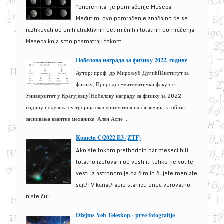
“pripremila” je pomračenje Meseca,
Međutim, ovo pomračenje značajno će se
razlikovati od onih atraktivnih delimičnih i totalnih pomračenja
Meseca koja smo posmatrali tokom ...
Нобелова награда за физику 2022. године
Аутор: проф. др Мирољуб Дугић(Институт за
физику, Природно-математички факултет,
Универзитет у Крагујевцу)Нобелову награду за физику за 2022.
годину поделила су тројица експерименталних физичара за област
заснивања квантне механике, Ален Аспе ...
Kometa C/2022 E3 (ZTF)
Ako ste tokom prethodnih par meseci bili
totalno izolovani od vesti ili toliko ne volite
vesti iz astronomije da čim ih čujete menjate
sajt/TV kanal/radio stanicu onda verovatno
niste čuli ...
Džejms Veb Teleskop - prve fotografije