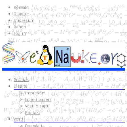
Kontakt
O sajtu
Impresum
Baneri
Log in
Početak
O sajtu
Impresum
Logo i baneri
Vesti o sajtu
Kontakt
Vesti
Događaji