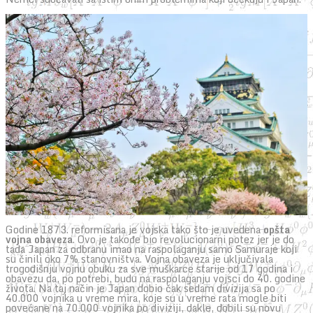
Godine 1873. reformisana je vojska tako što je uvedena
opšta
vojna obaveza
. Ovo je takođe bio revolucionarni potez jer je do
tada Japan za odbranu imao na raspolaganju samo Samuraje koji
su činili oko 7% stanovništva. Vojna obaveza je uključivala
trogodišnju vojnu obuku za sve muškarce starije od 17 godina i
obavezu da, po potrebi, budu na raspolaganju vojsci do 40. godine
života. Na taj način je Japan dobio čak sedam divizija sa po
40.000 vojnika u vreme mira, koje su u vreme rata mogle biti
povećane na 70.000 vojnika po diviziji, dakle, dobili su novu