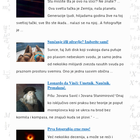
Šta mislite šta je ovo na slici? Ne znate? …
Ova svetla tačka je Zemlja, naša planeta.
Generacije ljudi, hiljadama godina žive na toj
svetloj tački, sve što ste ikada… nalazi se na njoj…A fotografije
je ...
Sunčanje i/ili zdravlje? Izaberite sami!
Sunce, taj žuti disk koji svakoga dana putuje
po plavom nebeskom svodu, je samo jedna
od nekoliko milijardi zvezda rasutih svuda po
praznom prostoru svemira. Ono je jedna sasvim obična ...
Leonardo da Vinči: Umetnik. Naučnik.
Pronalazač.
Pišu: Jovana Savić i Jovana Stanimirović“Onaj
ko isključivo ceni praksu bez teorije je poput
moreplovca koji se ukrca na brod bez
kormila i kompasa, ne znajući kuda se plovi.” - ...
Prva fotografija crne rupe!
Već nekoliko decenija, a može se reći i