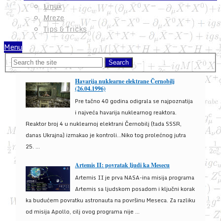
Linux
Mreze
Tips & Tricks
Menu
Havarija nuklearne elektrane Černobilj
(26.04.1996)
Pre tačno 40 godina odigrala se najpoznatija
i najveća havarija nuklearnog reaktora.
Reaktor broj 4 u nuklearnoj elektrani Černobilj (tada SSSR,
danas Ukrajna) izmakao je kontroli...Niko tog prolećnog jutra
25. ...
Artemis II: povratak ljudi ka Mesecu
Artemis II je prva NASA-ina misija programa
Artemis sa ljudskom posadom i ključni korak
ka budućem povratku astronauta na površinu Meseca. Za razliku
od misija Apollo, cilj ovog programa nije ...