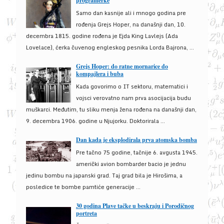
programerke
Samo dan kasnije ali i mnogo godina pre
rođenja Grejs Hoper, na današnji dan, 10.
decembra 1815. godine rođena je Ejda King Lavlejs (Ada
Lovelace), ćerka čuvenog engleskog pesnika Lorda Bajrona, ...
Grejs Hoper: do ratne mornarice do
kompajlera i buba
Kada govorimo o IT sektoru, matematici i
vojsci verovatno nam prva asocijacija budu
muškarci. Međutim, tu sliku menja žena rođena na današnji dan,
9. decembra 1906. godine u Njujorku. Doktorirala ...
Dan kada je eksplodirala prva atomska bomba
Pre tačno 75 godine, tačnije 6. avgusta 1945.
američki avion bombarder bacio je jednu
jedinu bombu na japanski grad. Taj grad bila je Hirošima, a
posledice te bombe pamtiće generacije ...
30 godina Plave tačke u beskraju i Porodičnog
portreta