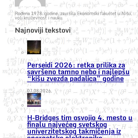
Rođena 1978. godine, završila Ekonomski fakultet u Nišu,
voli književnost i nauku.
Najnoviji tekstovi
Perseidi 2026: retka prilika za
savršeno tamno nebo i najlepšu
“kišu zvezda padalica” godine
07.08.2026.
H-Bridges tim osvojio 4. mesto u
finalu najvećeg svetskog
univerzitetskog takmičenja iz
energetske elektronike