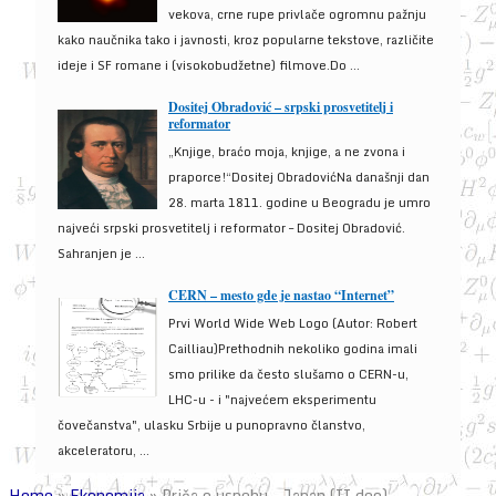
vekova, crne rupe privlače ogromnu pažnju
kako naučnika tako i javnosti, kroz popularne tekstove, različite
ideje i SF romane i (visokobudžetne) filmove.Do ...
Dositej Obradović – srpski prosvetitelj i
reformator
„Knjige, braćo moja, knjige, a ne zvona i
praporce!“Dositej ObradovićNa današnji dan
28. marta 1811. godine u Beogradu je umro
najveći srpski prosvetitelj i reformator – Dositej Obradović.
Sahranjen je ...
CERN – mesto gde je nastao “Internet”
Prvi World Wide Web Logo (Autor: Robert
Cailliau)Prethodnih nekoliko godina imali
smo prilike da često slušamo o CERN-u,
LHC-u - i "najvećem eksperimentu
čovečanstva", ulasku Srbije u punopravno članstvo,
akceleratoru, ...
Home
»
Ekonomija
»
Priča o uspehu – Japan (II deo)