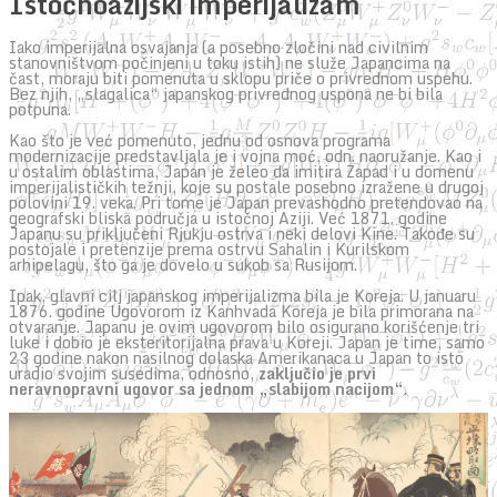
Istočnoazijski imperijalizam
Iako imperijalna osvajanja (a posebno zločini nad civilnim
stanovništvom počinjeni u toku istih) ne služe Japancima na
čast, moraju biti pomenuta u sklopu priče o privrednom uspehu.
Bez njih, „slagalica“ japanskog privrednog uspona ne bi bila
potpuna.
Kao što je već pomenuto, jednu od osnova programa
modernizacije predstavljala je i vojna moć, odn. naoružanje. Kao i
u ostalim oblastima, Japan je želeo da imitira Zapad i u domenu
imperijalističkih težnji, koje su postale posebno izražene u drugoj
polovini 19. veka. Pri tome je Japan prevashodno pretendovao na
geografski bliska područja u istočnoj Aziji. Već 1871. godine
Japanu su priključeni Rjukju ostrva i neki delovi Kine. Takođe su
postojale i pretenzije prema ostrvu Sahalin i Kurilskom
arhipelagu, što ga je dovelo u sukob sa Rusijom.
Ipak, glavni cilj japanskog imperijalizma bila je Koreja. U januaru
1876. godine Ugovorom iz Kanhvada Koreja je bila primorana na
otvaranje. Japanu je ovim ugovorom bilo osigurano korišćenje tri
luke i dobio je eksteritorijalna prava u Koreji. Japan je time, samo
23 godine nakon nasilnog dolaska Amerikanaca u Japan to isto
uradio svojim susedima, odnosno,
zaključio je prvi
neravnopravni ugovor sa jednom „slabijom nacijom“
.