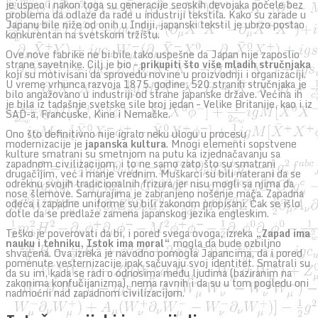
je uspeo i nakon toga su generacije seoskih devojaka počele bez
problema da odlaze da rade u industriji tekstila. Kako su zarade u
Japanu bile niže od onih u Indiji, japanski tekstil je ubrzo postao
konkurentan na svetskom tržištu.
Ove nove fabrike ne bi bile tako uspešne da Japan nije zaposlio
strane savetnike. Cilj je bio –
prikupiti što više mladih stručnjaka
koji su motivisani da sprovedu novine u proizvodnji i organizaciji.
U vreme vrhunca razvoja 1875. godine, 520 stranih stručnjaka je
bilo angažovano u industriji od strane japanske države. Većina ih
je bila iz tadašnje svetske sile broj jedan – Velike Britanije, kao i iz
SAD-a, Francuske, Kine i Nemačke.
Ono što definitivno nije igralo neku ulogu u procesu
modernizacije je
japanska kultura
. Mnogi elementi sopstvene
kulture smatrani su smetnjom na putu ka izjednačavanju sa
zapadnom civilizacijom, i to ne samo zato što su smatrani
drugačijim, već i manje vrednim. Muškarci su bili naterani da se
odreknu svojih tradicionalnih frizura jer nisu mogli sa njima da
nose šlemove. Samurajima je zabranjeno nošenje mača. Zapadna
odeća i zapadne uniforme su bili zakonom propisani. Čak se išlo
dotle da se predlaže zamena japanskog jezika engleskim.
Teško je poverovati da bi, i pored svega ovoga, izreka
„Zapad ima
nauku i tehniku, Istok ima moral“
mogla da bude ozbiljno
shvaćena. Ova izreka je navodno pomogla Japancima, da i pored
pomenute vesternizacije ipak sačuvaju svoj identitet. Smatrali su
da su im, kada se radi o odnosima među ljudima (baziranim na
zakonima konfučijanizma), nema ravnih i da su u tom pogledu oni
nadmoćni nad zapadnom civilizacijom.