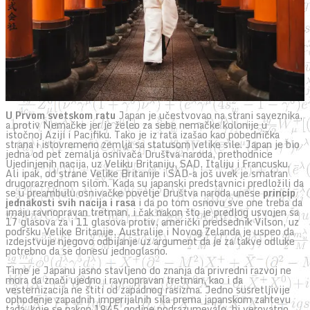
U Prvom svetskom ratu
Japan je učestvovao na strani saveznika,
a protiv Nemačke jer je želeo za sebe nemačke kolonije u
istočnoj Aziji i Pacifiku. Tako je iz rata izašao kao pobednička
strana i istovremeno zemlja sa statusom velike sile. Japan je bio
jedna od pet zemalja osnivača Društva naroda, prethodnice
Ujedinjenih nacija, uz Veliku Britaniju, SAD, Italiju i Francusku.
Ali ipak, od strane Velike Britanije i SAD-a još uvek je smatran
drugorazrednom silom. Kada su japanski predstavnici predložili da
se u preambulu osnivačke povelje Društva naroda unese
princip
jednakosti svih nacija i rasa
i da po tom osnovu sve one treba da
imaju ravnopravan tretman, i čak nakon što je predlog usvojen sa
17 glasova za i 11 glasova protiv, američki predsednik Vilson, uz
podršku Velike Britanije, Australije i Novog Zelanda je uspeo da
izdejstvuje njegovo odbijanje uz argument da je za takve odluke
potrebno da se donesu jednoglasno.
Time je Japanu jasno stavljeno do znanja da privredni razvoj ne
mora da znači ujedno i ravnopravan tretman, kao i da
vesternizacija ne štiti od zapadnog rasizma. Jedno susretljivije
ophođenje zapadnih imperijalnih sila prema japanskom zahtevu
tada, koje se nakon 1945. godine podrazumevalo, bi verovatno