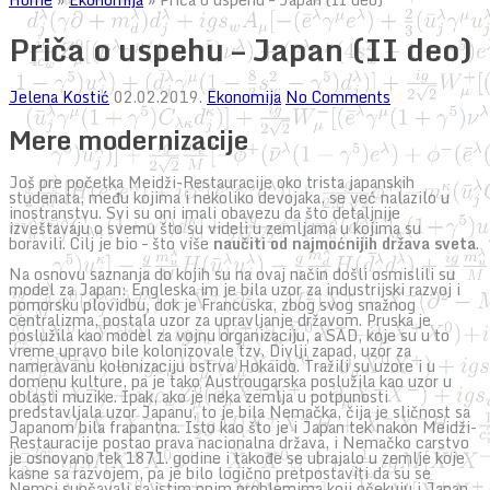
Priča o uspehu – Japan (II deo)
Jelena Kostić
02.02.2019.
Ekonomija
No Comments
Mere modernizacije
Još pre početka Meidži-Restauracije oko trista japanskih
studenata, među kojima i nekoliko devojaka, se već nalazilo u
inostranstvu. Svi su oni imali obavezu da što detaljnije
izveštavaju o svemu što su videli u zemljama u kojima su
boravili. Cilj je bio – što više
naučiti od najmoćnijih država sveta
.
Na osnovu saznanja do kojih su na ovaj način došli osmislili su
model za Japan: Engleska im je bila uzor za industrijski razvoj i
pomorsku plovidbu, dok je Francuska, zbog svog snažnog
centralizma, postala uzor za upravljanje državom. Pruska je
poslužila kao model za vojnu organizaciju, a SAD, koje su u to
vreme upravo bile kolonizovale tzv. Divlji zapad, uzor za
nameravanu kolonizaciju ostrva Hokaido. Tražili su uzore i u
domenu kulture, pa je tako Austrougarska poslužila kao uzor u
oblasti muzike. Ipak, ako je neka zemlja u potpunosti
predstavljala uzor Japanu, to je bila Nemačka, čija je sličnost sa
Japanom bila frapantna. Isto kao što je i Japan tek nakon Meidži-
Restauracije postao prava nacionalna država, i Nemačko carstvo
je osnovano tek 1871. godine i takođe se ubrajalo u zemlje koje
kasne sa razvojem, pa je bilo logično pretpostaviti da su se
Nemci suočavali sa istim onim problemima koji očekuju i Japan.