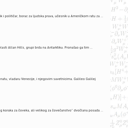
i političar, borac za ljudska prava, učesnik u Američkom ratu za ...
ti Allan Hills, grupi brda na Antarktiku. Pronašao ga tim ...
onatu, vladaru Venecije, i njegovim savetnicima. Galileo Galilej
g koraka za čoveka, ali velikog za čovečanstvo” dvočlana posada ...