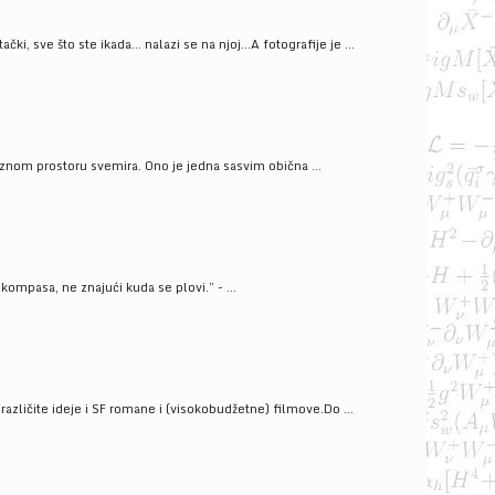
ački, sve što ste ikada… nalazi se na njoj…A fotografije je ...
znom prostoru svemira. Ono je jedna sasvim obična ...
kompasa, ne znajući kuda se plovi.” - ...
azličite ideje i SF romane i (visokobudžetne) filmove.Do ...