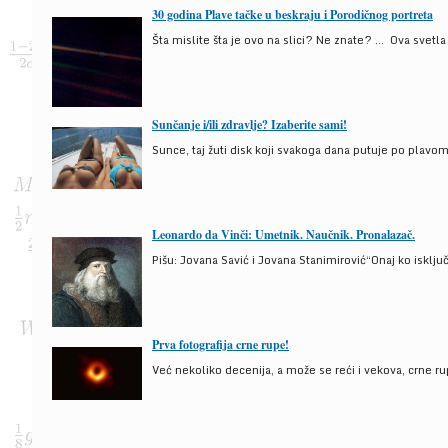
30 godina Plave tačke u beskraju i Porodičnog portreta
Šta mislite šta je ovo na slici? Ne znate? … Ova svetla t
Sunčanje i/ili zdravlje? Izaberite sami!
Sunce, taj žuti disk koji svakoga dana putuje po plav
Leonardo da Vinči: Umetnik. Naučnik. Pronalazač.
Pišu: Jovana Savić i Jovana Stanimirović“Onaj ko isklju
Prva fotografija crne rupe!
Već nekoliko decenija, a može se reći i vekova, crne ru