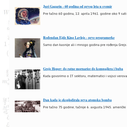
Juri Gagarin - 60 godina od prvog leta u svemir
Pre tačno 60 godina, 12. aprila 1961. godine oko 9 sati
Rođendan Ejde King Lavlejs - prve programerke
Samo dan kasnije ali i mnogo godina pre rođenja Grejs
Grejs Hoper: do ratne mornarice do kompajlera i buba
Kada govorimo o IT sektoru, matematici i vojsci verova
Dan kada je eksplodirala prva atomska bomba
Pre tačno 75 godine, tačnije 6. avgusta 1945. američki