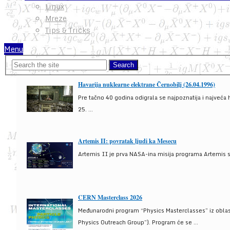
Linux
Mreze
Tips & Tricks
Menu
Havarija nuklearne elektrane Černobilj (26.04.1996)
Pre tačno 40 godina odigrala se najpoznatija i najveća 
25. ...
Artemis II: povratak ljudi ka Mesecu
Artemis II je prva NASA-ina misija programa Artemis s
CERN Masterclass 2026
Međunarodni program “Physics Masterclasses” iz oblasti
Physics Outreach Group”). Program će se ...