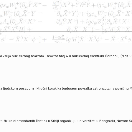
havarija nuklearnog reaktora. Reaktor broj 4 u nuklearnoj elektrani Černobilj (tada 
a ljudskom posadom i ključni korak ka budućem povratku astronauta na površinu Mese
 fizike elementarnih čestica u Srbiji organizuju univerziteti u Beogradu, Novom Sad