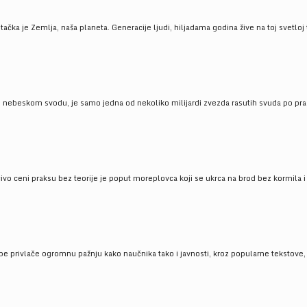
ačka je Zemlja, naša planeta. Generacije ljudi, hiljadama godina žive na toj svetloj t
om nebeskom svodu, je samo jedna od nekoliko milijardi zvezda rasutih svuda po pra
čivo ceni praksu bez teorije je poput moreplovca koji se ukrca na brod bez kormila i 
pe privlače ogromnu pažnju kako naučnika tako i javnosti, kroz popularne tekstove, r