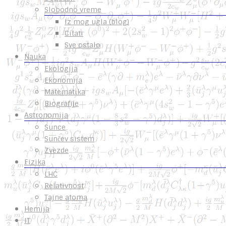
Slobodno vreme
Iz mog ugla (blog)
Citati
Sve ostalo
Nauka
Ekologija
Ekonomija
Matematika
Biografije
Astronomija
Sunce
Sunčev sistem
Zvezde
Fizika
LHC
Relativnost
Tajne atoma
Hemija
IT