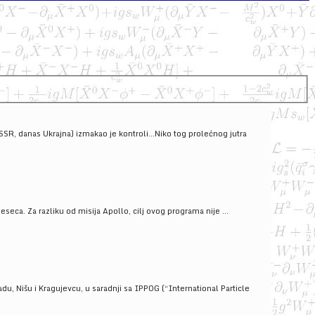
SSSR, danas Ukrajna) izmakao je kontroli...Niko tog prolećnog jutra
ca. Za razliku od misija Apollo, cilj ovog programa nije ...
u, Nišu i Kragujevcu, u saradnji sa IPPOG (“International Particle