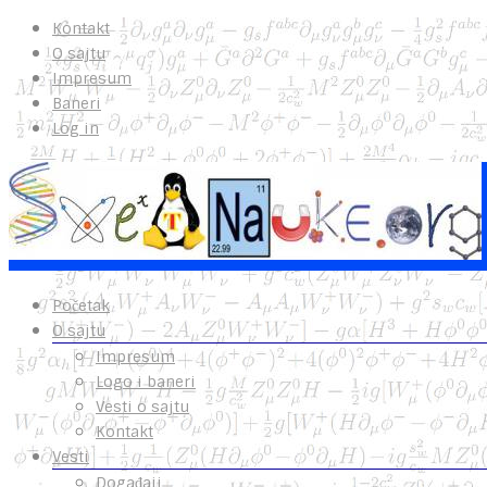
Kontakt
O sajtu
Impresum
Baneri
Log in
Početak
O sajtu
Impresum
Logo i baneri
Vesti o sajtu
Kontakt
Vesti
Događaji