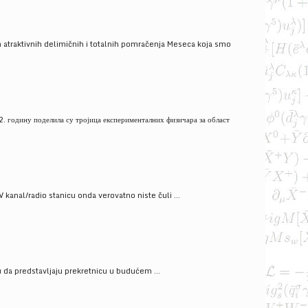
 atraktivnih delimičnih i totalnih pomračenja Meseca koja smo
. годину поделила су тројица експерименталних физичара за област
V kanal/radio stanicu onda verovatno niste čuli ...
gu da predstavljaju prekretnicu u budućem ...