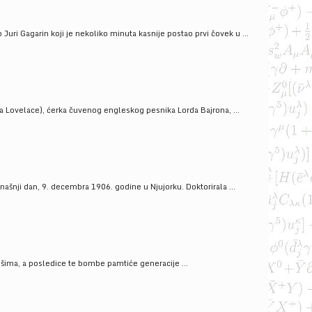
uri Gagarin koji je nekoliko minuta kasnije postao prvi čovek u ...
a Lovelace), ćerka čuvenog engleskog pesnika Lorda Bajrona, ...
ašnji dan, 9. decembra 1906. godine u Njujorku. Doktorirala ...
ošima, a posledice te bombe pamtiće generacije ...