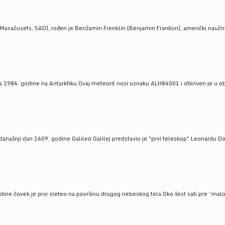
Masačusets, SAD), rođen je Benžamin Frenklin (Benjamin Franklin), američki naučnik 
 1984. godine na Antarktiku.Ovaj meteorit nosi oznaku ALH84001 i otkriven je u oblas
a današnji dan 1609. godine Galileo Galilej predstavio je "prvi teleskop" Leonardu D
odine čovek je prvi sleteo na površinu drugog nebeskog tela.Oko šest sati pre “malo