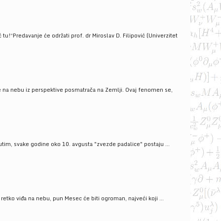
!“Predavanje će održati prof. dr Miroslav D. Filipović (Univerzitet
še na nebu iz perspektive posmatrača na Zemlji. Ovaj fenomen se,
tim, svake godine oko 10. avgusta "zvezde padalice" postaju ...
ko viđa na nebu, pun Mesec će biti ogroman, najveći koji ...