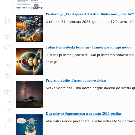
Predavanje „Per Aspera Ad Astra: Budućnost je već tu!“
U utorak, 24. februara 2026. godine, od 12 časova, bić
...
Jedinstven nebeski fenomen - Planete paradiraju nebom
“Parada planeta”, poznata i kao planetarno poravnanje
kako je ...
Pripremite želje, Perseidi ponovo dolaze
Svake vedre noći, ako odete negde daleko od svetla gra
Dva (plava) Supermeseca u avgustu 2023. godine
Ako sutra uveče pogledate u nebo videćete Supermesec,