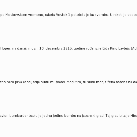
 po Moskovskom vremenu, raketa Vostok 1 poletela je ka svemiru. U raketi je sedeo J
 Hoper, na današnji dan, 10. decembra 1815. godine rođena je Ejda King Lavlejs (Ad
tno nam prva asocijacija budu muškarci. Međutim, tu sliku menja žena rođena na dan
 avion bombarder bacio je jednu jedinu bombu na japanski grad. Taj grad bila je Hir