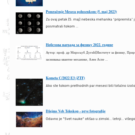
Pomračenje Meseca polusenkom (5. maj 2023)
Za ovaj petak (5. maj) nebeska mehanika “pripremila” 
posmatrali tokom ...
Нобелова награда за физику 2022. године
Аутор: проф. др Мирољуб Дугић(Институт за физику, Природ
заснивања квантне механике, Ален Аспе ...
Kometa C/2022 E3 (ZTF)
Ako ste tokom prethodnih par meseci bili totalno izolova
Džejms Veb Teleskop - prve fotografije
Odavno je "Svet nauke" otišao u zimski... letnji... više