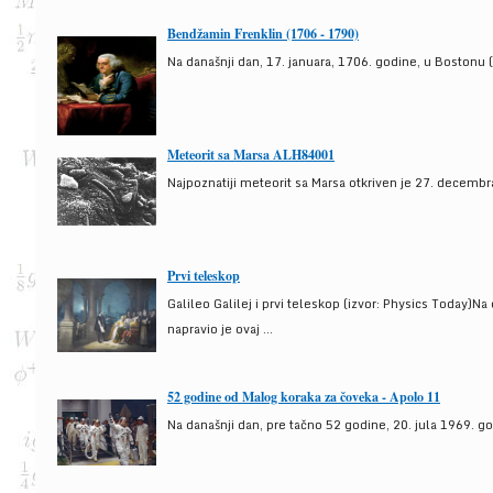
Bendžamin Frenklin (1706 - 1790)
Na današnji dan, 17. januara, 1706. godine, u Bostonu (
Meteorit sa Marsa ALH84001
Najpoznatiji meteorit sa Marsa otkriven je 27. decembra
Prvi teleskop
Galileo Galilej i prvi teleskop (izvor: Physics Today)N
napravio je ovaj ...
52 godine od Malog koraka za čoveka - Apolo 11
Na današnji dan, pre tačno 52 godine, 20. jula 1969. g