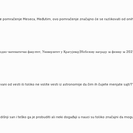
je pomračenje Meseca, Međutim, ovo pomračenje značajno će se razlikovati od onih
но-математички факултет, Универзитет у Крагујевцу)Нобелову награду за физику за 2022
ni od vesti ili toliko ne volite vesti iz astronomije da čim ih čujete menjate sajt/T
godišnji san i teško ga je probuditi ali neki događaji u nauci su toliko značajni da mo