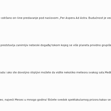
e održano on-line predavanje pod naslovom:„Per Aspera Ad Astra: Budućnost je već tu
, predstavlja zanimljiv nebeski događaj tokom kojeg se više planeta prividno grupi
da i ako ste dovoljno strpljivi možete da vidite nekoliko meteora svakog sata.Među
 najveći Mesec u mnogo godina! Bićete svedok spektakularnog prizora kakav se ret