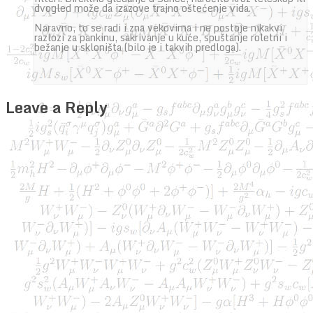
dvogled može da izazove trajno oštećenje vida.
Naravno, to se radi i zna vekovima i ne postoje nikakvi
razlozi za pankinu, sakrivanje u kuće, spuštanje roletni i
bežanje u skloništa (bilo je i takvih predloga).
Leave a Reply