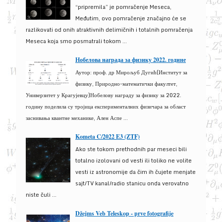
“pripremila” je pomračenje Meseca,
Međutim, ovo pomračenje značajno će se
razlikovati od onih atraktivnih delimičnih i totalnih pomračenja
Meseca koja smo posmatrali tokom ...
Нобелова награда за физику 2022. године
Аутор: проф. др Мирољуб Дугић(Институт за
физику, Природно-математички факултет,
Универзитет у Крагујевцу)Нобелову награду за физику за 2022.
годину поделила су тројица експерименталних физичара за област
заснивања квантне механике, Ален Аспе ...
Kometa C/2022 E3 (ZTF)
Ako ste tokom prethodnih par meseci bili
totalno izolovani od vesti ili toliko ne volite
vesti iz astronomije da čim ih čujete menjate
sajt/TV kanal/radio stanicu onda verovatno
niste čuli ...
Džejms Veb Teleskop - prve fotografije