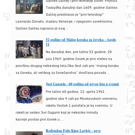
Galileo Galilej i prvi teleskop (izvor: Physics
Today)Na današnji dan 1609. godine Galileo
Galilej predstavio je "prvi teleskop"
Leonardu Donatu, vladaru Venecije, i njegovim savetnicima.
Galileo Galilej napravio je ovaj ...
52 godine od Malog koraka za čoveka - Apolo
11
Na današnji dan, pre tačno 52 godine, 20.
jula 1969. godine čovek je prvi sleteo na
površinu drugog nebeskog tela.Oko šest sati pre “malog koraka
za čoveka, ali velikog za čovečanstvo” dvočlana posada ...
Juri Gagarin - 60 godina od prvog leta u svemir
Pre tačno 60 godina, 12. aprila 1961.
godine oko 9 sati po Moskovskom vremenu,
raketa Vostok 1 poletela je ka svemiru. U
raketi je sedeo Juri Gagarin koji je nekoliko minuta
kasnije postao prvi čovek u ...
Rođendan Ejde King Lavlejs - prve