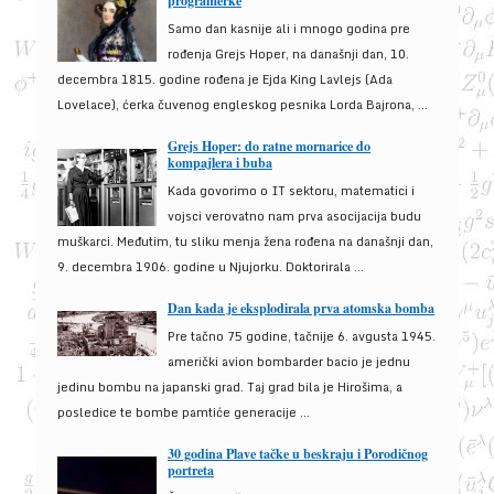
programerke
Samo dan kasnije ali i mnogo godina pre
rođenja Grejs Hoper, na današnji dan, 10.
decembra 1815. godine rođena je Ejda King Lavlejs (Ada
Lovelace), ćerka čuvenog engleskog pesnika Lorda Bajrona, ...
Grejs Hoper: do ratne mornarice do
kompajlera i buba
Kada govorimo o IT sektoru, matematici i
vojsci verovatno nam prva asocijacija budu
muškarci. Međutim, tu sliku menja žena rođena na današnji dan,
9. decembra 1906. godine u Njujorku. Doktorirala ...
Dan kada je eksplodirala prva atomska bomba
Pre tačno 75 godine, tačnije 6. avgusta 1945.
američki avion bombarder bacio je jednu
jedinu bombu na japanski grad. Taj grad bila je Hirošima, a
posledice te bombe pamtiće generacije ...
30 godina Plave tačke u beskraju i Porodičnog
portreta