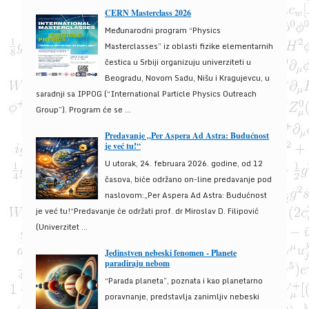
CERN Masterclass 2026
Međunarodni program “Physics
Masterclasses” iz oblasti fizike elementarnih
čestica u Srbiji organizuju univerziteti u
Beogradu, Novom Sadu, Nišu i Kragujevcu, u
saradnji sa IPPOG (“International Particle Physics Outreach
Group”). Program će se ...
Predavanje „Per Aspera Ad Astra: Budućnost
je već tu!“
U utorak, 24. februara 2026. godine, od 12
časova, biće održano on-line predavanje pod
naslovom:„Per Aspera Ad Astra: Budućnost
je već tu!“Predavanje će održati prof. dr Miroslav D. Filipović
(Univerzitet ...
Jedinstven nebeski fenomen - Planete
paradiraju nebom
“Parada planeta”, poznata i kao planetarno
poravnanje, predstavlja zanimljiv nebeski