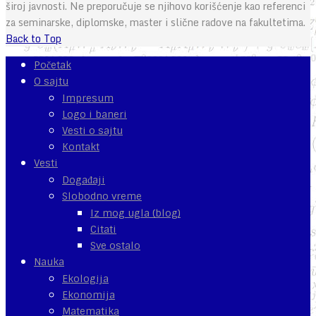
široj javnosti. Ne preporučuje se njihovo korišćenje kao referenci
za seminarske, diplomske, master i slične radove na fakultetima.
Back to Top
Početak
O sajtu
Impresum
Logo i baneri
Vesti o sajtu
Kontakt
Vesti
Događaji
Slobodno vreme
Iz mog ugla (blog)
Citati
Sve ostalo
Nauka
Ekologija
Ekonomija
Matematika