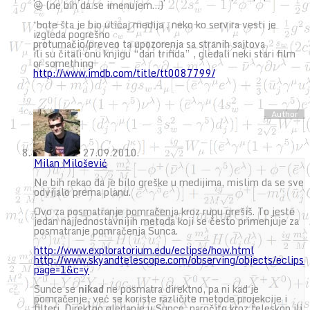
😛 (ne bih da se imenujem…)
‘bote šta je bio uticaj medija , neko ko servira vesti je
izgleda pogrešno
protumačio/preveo ta upozorenja sa stranih sajtova
ili su čitali onu knjigu “dan trifida” , gledali neki stari film
or something
http://www.imdb.com/title/tt0087799/
27.09.2010.
Milan Milošević
Ne bih rekao da je bilo greške u medijima, mislim da se sve
odvijalo prema planu.
Ovo za posmatranje pomračenja kroz rupu grešiš. To jeste
jedan najjednostavnijih metoda koji se često primenjuje za
posmatranje pomračenja Sunca.
http://www.exploratorium.edu/eclipse/how.html
http://www.skyandtelescope.com/observing/objects/eclip
page=1&c=y
Sunce se
nikad
ne posmatra direktno, pa ni kad je
pomračenje, već se koriste različite metode projekcije i
filteri. Direktno gledanje u Sunce, naročito kroz teleskop ili