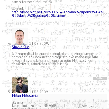
sam s terase s mojima 🙂
Uzgred, slican tekst:
http://blog.b92.net/text/11514/Totalno%20pomra%C4%
%20deset%20godina%20kasnije/
11.08.2009.
Slavko Ilic
Ne znam da li je mocni osecaj bio onaj zbog samog
pomracenja Sunca ili zbog toga sto oko mene nije bilo
nikog :)) sve je bilo tiho, kao sto rece Milija, svi se
posakrivali, zabarikadirali 🙂 Mir.. 🙂
11.08.2009.
Milan Milosevic
@Sanja
Ko mi kaže za slova 😀 Vidiš da ti nedostaju sva ova