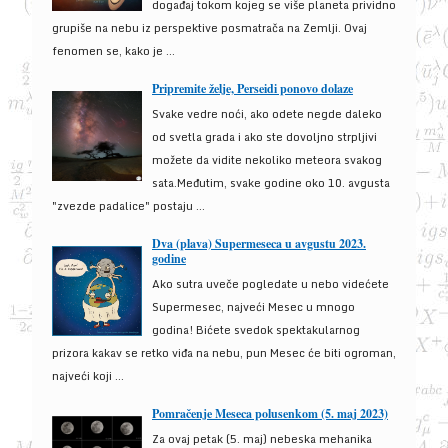
događaj tokom kojeg se više planeta prividno
grupiše na nebu iz perspektive posmatrača na Zemlji. Ovaj
fenomen se, kako je ...
Pripremite želje, Perseidi ponovo dolaze
Svake vedre noći, ako odete negde daleko
od svetla grada i ako ste dovoljno strpljivi
možete da vidite nekoliko meteora svakog
sata.Međutim, svake godine oko 10. avgusta
"zvezde padalice" postaju ...
Dva (plava) Supermeseca u avgustu 2023.
godine
Ako sutra uveče pogledate u nebo videćete
Supermesec, najveći Mesec u mnogo
godina! Bićete svedok spektakularnog
prizora kakav se retko viđa na nebu, pun Mesec će biti ogroman,
najveći koji ...
Pomračenje Meseca polusenkom (5. maj 2023)
Za ovaj petak (5. maj) nebeska mehanika