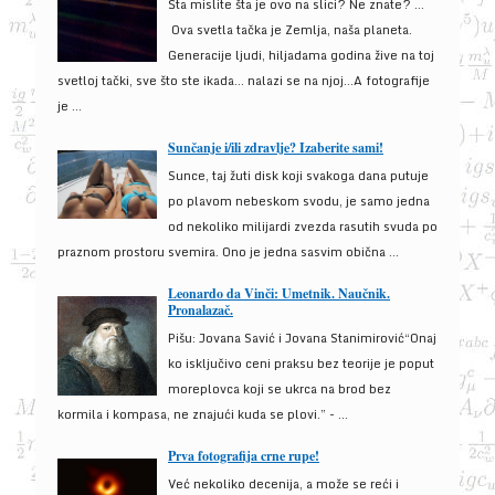
Šta mislite šta je ovo na slici? Ne znate? …
Ova svetla tačka je Zemlja, naša planeta.
Generacije ljudi, hiljadama godina žive na toj
svetloj tački, sve što ste ikada… nalazi se na njoj…A fotografije
je ...
Sunčanje i/ili zdravlje? Izaberite sami!
Sunce, taj žuti disk koji svakoga dana putuje
po plavom nebeskom svodu, je samo jedna
od nekoliko milijardi zvezda rasutih svuda po
praznom prostoru svemira. Ono je jedna sasvim obična ...
Leonardo da Vinči: Umetnik. Naučnik.
Pronalazač.
Pišu: Jovana Savić i Jovana Stanimirović“Onaj
ko isključivo ceni praksu bez teorije je poput
moreplovca koji se ukrca na brod bez
kormila i kompasa, ne znajući kuda se plovi.” - ...
Prva fotografija crne rupe!
Već nekoliko decenija, a može se reći i