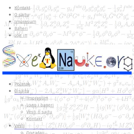
Kontakt
O sajtu
Impresum
Baneri
Log in
Početak
O sajtu
Impresum
Logo i baneri
Vesti o sajtu
Kontakt
Vesti
Događaji