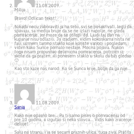
11.08.2009.
Milija
Bravo! Odlican tekst!
Nikada necu zaboraviti ja na selu, svi se posakrivali, legli da
spavaju, sa medija bruje da se ne izlazi napolje, ne gleda
pomracenje, jer moze da se oslepi itd. Ljudi taj dan na
kupanje nisu odlazili. Ja izadjem, vidim kokoskama nista ne
fali, uzmem tamno staklo koje koriste varioci i pogledam,
vidim kako Sunce pomalo nestaje. Mocna pojava. Nakon
toga nisam propustao delimicna pomracenja, potrcim iz
skole da ga pratim, ili ponesem staklo u skolu da bih gledao
🙂
Kao sto kaze nas narod: Ko se Sunca krije, bolje da ga nije…
11.08.2009.
Sanja
Kako nije opasno bre… Pa ti samo pises o pomracenju od
pre 10 godina, a izgutao si neka slovca… Vidis kako zracenje
deluje!
Salu na stranu, i ja se secam praznih ulica, tuga ziva. Pratila