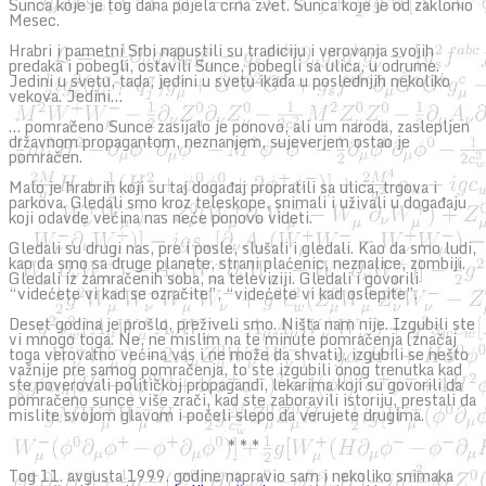
Sunca koje je tog dana pojela crna zvet. Sunca koje je od zaklonio
Mesec.
Hrabri i pametni Srbi napustili su tradiciju i verovanja svojih
predaka i pobegli, ostavili Sunce, pobegli sa ulica, u odrume.
Jedini u svetu, tada, jedini u svetu ikada u poslednjih nekoliko
vekova. Jedini…
… pomračeno Sunce zasijalo je ponovo, ali um naroda, zaslepljen
državnom propagantom, neznanjem, sujeverjem ostao je
pomračen.
Malo je hrabrih koji su taj događaj propratili sa ulica, trgova i
parkova. Gledali smo kroz teleskope, snimali i uživali u događaju
koji odavde većina nas neće ponovo videti.
Gledali su drugi nas, pre i posle, slušali i gledali. Kao da smo ludi,
kao da smo sa druge planete, strani plaćenic, neznalice, zombiji.
Gledali iz zamračenih soba, na televiziji. Gledali i govorili
“videćete vi kad se ozračite”, “videćete vi kad oslepite”.
Deset godina je prošlo, preživeli smo. Ništa nam nije. Izgubili ste
vi mnogo toga. Ne, ne mislim na te minute pomračenja (značaj
toga verovatno većina vas i ne može da shvati), izgubili se nešto
važnije pre samog pomračenja, to ste izgubili onog trenutka kad
ste poverovali političkoj propagandi, lekarima koji su govorili da
pomračeno sunce više zrači, kad ste zaboravili istoriju, prestali da
mislite svojom glavom i počeli slepo da verujete drugima.
* * *
Tog 11. avgusta 1999. godine napravio sam i nekoliko snimaka