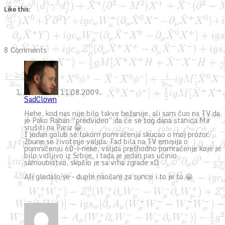
Like this:
8 Comments
11.08.2009.
SadClown
Hehe, kod nas nije bilo takve bežanije, ali sam čuo na TV da
je Pako Raban “predvideo” da će se tog dana stanica Mir
srušiti na Pariz 😀
I jedan golub se tokom pomračenja skucao o moj prozor.
Zbune se životinje valjda. Tad bila na TV emisija o
pomračenju 60-i-neke, valjda prethodno pomračenje koje je
bilo vidljivo iz Srbije, i tada je jedan pas učinio
samoubistvo, skočio je sa vrha zgrade xD
Ali gledalo se – duple naočare za sunce i to je to 😀