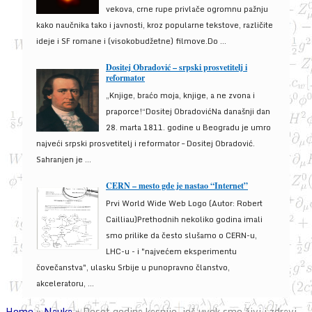
vekova, crne rupe privlače ogromnu pažnju
kako naučnika tako i javnosti, kroz popularne tekstove, različite
ideje i SF romane i (visokobudžetne) filmove.Do ...
Dositej Obradović – srpski prosvetitelj i
reformator
„Knjige, braćo moja, knjige, a ne zvona i
praporce!“Dositej ObradovićNa današnji dan
28. marta 1811. godine u Beogradu je umro
najveći srpski prosvetitelj i reformator – Dositej Obradović.
Sahranjen je ...
CERN – mesto gde je nastao “Internet”
Prvi World Wide Web Logo (Autor: Robert
Cailliau)Prethodnih nekoliko godina imali
smo prilike da često slušamo o CERN-u,
LHC-u - i "najvećem eksperimentu
čovečanstva", ulasku Srbije u punopravno članstvo,
akceleratoru, ...
Home
»
Nauka
»
Deset godina kasnije, još uvek smo živi i zdravi