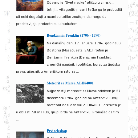
Odavno je "Svet nauke" otišao u zimski...
letnji... višegodišnji san i teško ga je probuditi
ali neki događaji u nauci su toliko značajni da mogu da
predstavljaju prekretnicu u budućem ...
Bendžamin Frenklin (1706 - 1790)
Na današnji dan, 17. januara, 1706. godine, u
Bostonu (Masačusets, SAD), rođen je
Benžamin Frenklin (Benjamin Franklin),
američki naučnik i političar, borac za ljudska
prava, učesnik u Američkom ratu za ...
Meteorit sa Marsa ALH84001
Najpoznatiji meteorit sa Marsa otkriven je 27.
decembra 1984. godine na Antarktiku.Ovaj
meteorit nosi oznaku ALH84001 i otkriven je
u oblasti Allan Hills, grupi brda na Antarktiku. Pronašao ga tim
...
Prvi teleskop