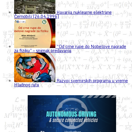
Havarija nuklearne elektrane
Černobilj (26.04.1996)
“Od crne rupe do Nobelove nagrade
za fiziku” – snimak predavanja
Razvoj svemirskih programa u vreme
Hladnog rata