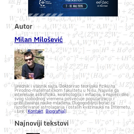
Autor
Milan Milošević
Urednik i vlasnik sajta. Doktorirao teorijsku fiziku na
Prirodno-matematičkom fakultetu u Nišu. Najviše ga
interesuje astrofizika, kosmologija i inflacija, a najveći deo
svog slobodnog vremena posvećuje popularizaciji i
približavanju nauke mladima. Dugogodišnji borac za
razotkrivanje astrolagarija i ostalih kvazinauka na Internetu,
i šire. (
Kontakt
,
Biografija)
)
Najnoviji tekstovi