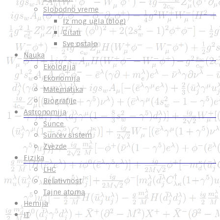
Slobodno vreme
Iz mog ugla (blog)
Citati
Sve ostalo
Nauka
Ekologija
Ekonomija
Matematika
Biografije
Astronomija
Sunce
Sunčev sistem
Zvezde
Fizika
LHC
Relativnost
Tajne atoma
Hemija
IT