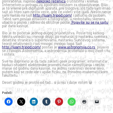
pomračenja, napisao
nekoliko rečenica
o utiscima i krenuo
Internetom u potragu za zgodnim mestom za objavljivanje. Bilo
je to vreme pre digitalnih aparata, pre blogova, još tada sam imao
sajt ali hteo sam nešto veće, gde će videti više ljudi. Nešto ranije
sam naišao na sajt
http://juam.tripod.com/
i odlučio da probam.
Tekst sam poslao emailom a fotografije, u nedostatku skenera,
ubacio u pismo i odneo do obližnje pošte.
Pojavile su se na sajtu
par dana kasnije.
Bio je to početak jednog dugog prijateljstva. Posle tog katkog
teksta usledili su i mnogi drugi, pa maturski o nastanku svemira,
desetine stranica o supernovama, nastanku Sunčevog sistema,
teoriji relativnosti i još mnogo, mnogo toga. Sajt
http://juam.tripod.com/
postao je
www.astronomija.co.rs
, pojavio
se i časopis Astronomija, a astronomija je ušetala u moj život i tu
i ostala.
Sve to doprinelo je da tada zakleti geek programer, informatičar,
budući student elektronike promeni način razmišljanja i nešto
manje od godinu dana kasnije, na jednoj raskrsnici skrene levo,
putem koji se ređe ide i upiše fiziku, na Prirodno-matematičkom
fakultetu.
Deset godina je prošlo od tad… a ja nju i dalje volim 😀
Podeli: