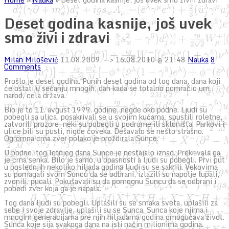
Deset godina kasnije, još uvek
smo živi i zdravi
Milan Milošević
11.08.2009.
--> 16.08.2010 @ 21:48
Nauka
8
Comments
Prošlo je deset godina. Punih deset godina od tog dana, dana koji
će ostati u sećanju mnogih, dan kada se totalno pomračio um,
narod, cela država.
Bio je to 11. avgust 1999. godine, negde oko podne. Ljudi su
pobegli sa ulica, posakrivali se u svojim kućama, spustili roletne,
zatvorili prozore, neki su pobegli u podrume ili skloništa. Parkovi i
ulice bili su pusti, nigde čoveka. Dešavalo se nešto strašno.
Ogromna crna zver polako je proždirala Sunce.
U podne, tog letnjeg dana Sunce je nestajalo iznad. Prekrivala ga
je crna senka. Bilo je samo, u opasnosti a ljudi su pobegli. Prvi put
u poslednjih nekoliko hiljada godina ljudi su se sakrili. Vekovima
su pomagali svom Suncu da se odbrani, izlazili su napolje lupali,
zvonili, pucali. Pokušavali su da pomognu Suncu da se odbrani i
pobedi zver koja ga je napala.
Tog dana ljudi su pobegli. Uplašili su se smaka sveta, uplašili za
sebe i svoje zdravlje, uplašili su se Sunca. Sunca koje njima i
mnogim generacijama pre njih hiljadama godina omogućava život.
Sunca koje sija svakoga dana na isti način milionima godina.