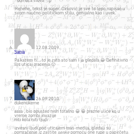
“domaća slova” :p
Hehehe, tekst je super. Ćirković je sve to lepo napisao u
svom naučno-političkom stilu, genijalno kao i uvek.
12.08.2009.
Sanja
Pa kazem ti… to je zato sto sam i ja gledala 😀 Definitivno
los uticaj zracenja 🙂
26.09.2010.
dukenukeme
aaaa , bio opusteo nish totalno 😀 😀 prazne ulice ko u
vreme zombi invazije
niti kola niti ljudi
izvesni ljudi,pod uticajem mas-medija, gledali su
pomračenje iz zaštite
senke
pomoću one rupe u papirčetu