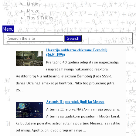
Linux
Mreze
Tips & Tricks
Menu
Havarija nuklearne elektrane Černobilj
(26.04.1996)
Pre tačno 40 godina odigrala se najpoznatija
i najveća havarija nuklearnog reaktora.
Reaktor broj 4 u nuklearnoj elektrani Černobilj (tada SSSR,
danas Ukrajna) izmakao je kontroli...Niko tog prolećnog jutra
25. ...
Artemis II: povratak ljudi ka Mesecu
Artemis II je prva NASA-ina misija programa
Artemis sa ljudskom posadom i ključni korak
ka budućem povratku astronauta na površinu Meseca. Za razliku
od misija Apollo, cilj ovog programa nije ...