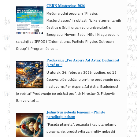
CERN Masterclass 2026
Međunarodni program “Physics
Masterclasses” iz oblasti fizike elementarnih
čestica u Srbiji organizuju univerziteti u
Beogradu, Novom Sadu, Nišu i Kragujevcu, u
saradnji sa IPPOG (“International Particle Physics Outreach
Group”). Program će se ...
Predavanje „Per Aspera Ad Astra: Budućnost
je već tu!“
U utorak, 24. februara 2026. godine, od 12
časova, biće održano on-line predavanje pod
naslovom:„Per Aspera Ad Astra: Budućnost
je već tu!“Predavanje će održati prof. dr Miroslav D. Filipović
(Univerzitet ...
Jedinstven nebeski fenomen - Planete
paradiraju nebom
“Parada planeta”, poznata i kao planetarno
poravnanje, predstavlja zanimljiv nebeski