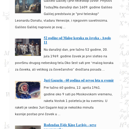
Galileo Galilej i prvi teleskop (izvor: Physics
Today)Na današnji dan 1609. godine Galileo
Galilej predstavio je "prvi teleskop"
Leonardu Donatu, vladaru Venecije, i njegovim savetnicima.
Galileo Galilej napravio je ovaj ...
52 godine od Malog koraka za čoveka - Apolo
11
Na današnji dan, pre tačno 52 godine, 20.
jula 1969. godine čovek je prvi sleteo na
površinu drugog nebeskog tela.Oko šest sati pre “malog koraka
za čoveka, ali velikog za čovečanstvo” dvočlana posada ...
Juri Gagarin - 60 godina od prvog leta u svemir
Pre tačno 60 godina, 12. aprila 1961.
godine oko 9 sati po Moskovskom vremenu,
raketa Vostok 1 poletela je ka svemiru. U
raketi je sedeo Juri Gagarin koji je nekoliko minuta
kasnije postao prvi čovek u ...
Rođendan Ejde King Lavlejs - prve