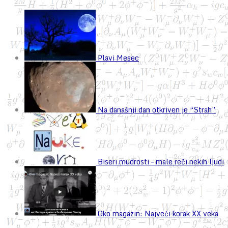
Plavi Mesec
Na današnji dan otkriven je “Strah”
Biseri mudrosti – male reči nekih ljudi
Oko magazin: Najveći korak XX veka