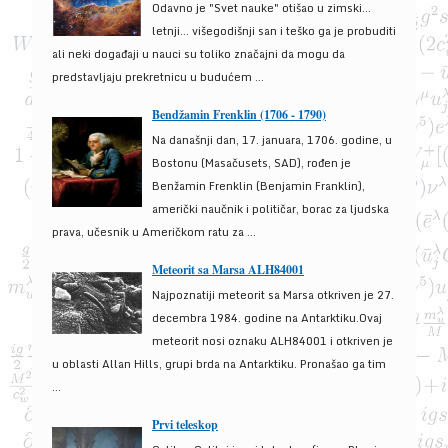
Odavno je "Svet nauke" otišao u zimski...
letnji... višegodišnji san i teško ga je probuditi
ali neki događaji u nauci su toliko značajni da mogu da
predstavljaju prekretnicu u budućem ...
Bendžamin Frenklin (1706 - 1790)
Na današnji dan, 17. januara, 1706. godine, u
Bostonu (Masačusets, SAD), rođen je
Benžamin Frenklin (Benjamin Franklin),
američki naučnik i političar, borac za ljudska
prava, učesnik u Američkom ratu za ...
Meteorit sa Marsa ALH84001
Najpoznatiji meteorit sa Marsa otkriven je 27.
decembra 1984. godine na Antarktiku.Ovaj
meteorit nosi oznaku ALH84001 i otkriven je
u oblasti Allan Hills, grupi brda na Antarktiku. Pronašao ga tim
...
Prvi teleskop