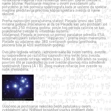
njene blizine. Postojanje magline u ovom zvezdanom jatu
potvrđeno je tek pomoću spektrografa kada je uočeno da spektar
magline predstavlja preciznu kopiju spektara zvezda iz njene
okoline.
Prema najnovijim proračunima starost Plejada iznosi oko 100
miliona godina. Procenjeno je da ce Plejade kao jato postojati još
samo oko 250 miliona godina; posle tog perioda raširiće se kao
pojedinačne zvezde ili višestruki sistemi.
Udaljenost Plejada je ponovo uz pomoć paralakse odredila ESA
astrometrijskim satelitom “Hipparcos”; prema ovim merenjima
Plejade su udaljene oko 380 svetlosnih godina (prethodna
procena bila je 410 svetlosnih godina).
Ovo jato izgleda vezano i koncentrisano ka svom centru, zvezde
su raspoređene po različitoj sjajnosti i ima veliki broj zvezda.
Neke od zvezda rotiraju veoma brzo – 150 do 300 km/s na svojoj
površini što je zajedničko za sve zvezde glavnog niza određenih
spektralnih tipova (A i B). Zbog ovakve rotacije ove zvezde su
nalik sferoidima.
Uuočeno je postojanje nekoliko belih patuljaka u ovom
zvezdanom jatu. Njihovo prisustvo izaziva problem zbog