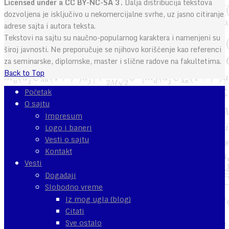
Licensed under a CC BY-NC-SA 3.
Dalja distribucija tekstova
dozvoljena je isključivo u nekomercijalne svrhe, uz jasno citiranje
adrese sajta i autora teksta.
Tekstovi na sajtu su naučno-popularnog karaktera i namenjeni su
široj javnosti. Ne preporučuje se njihovo korišćenje kao referenci
za seminarske, diplomske, master i slične radove na fakultetima.
Back to Top
Početak
O sajtu
Impresum
Logo i baneri
Vesti o sajtu
Kontakt
Vesti
Događaji
Slobodno vreme
Iz mog ugla (blog)
Citati
Sve ostalo