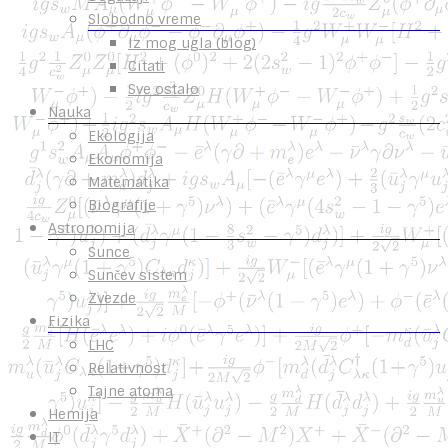
Slobodno vreme
Iz mog ugla (blog)
Citati
Sve ostalo
Nauka
Ekologija
Ekonomija
Matematika
Biografije
Astronomija
Sunce
Sunčev sistem
Zvezde
Fizika
LHC
Relativnost
Tajne atoma
Hemija
IT