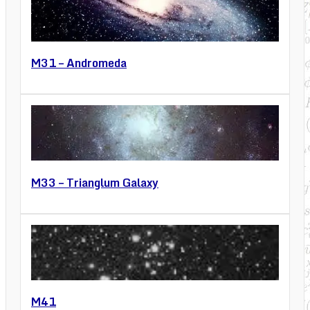
M31 – Andromeda
M33 – Trianglum Galaxy
M41