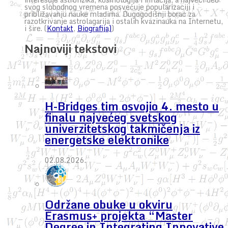
svog slobodnog vremena posvećuje popularizaciji i
približavanju nauke mladima. Dugogodišnji borac za
razotkrivanje astrolagarija i ostalih kvazinauka na Internetu,
i šire. (
Kontakt
,
Biografija)
)
Najnoviji tekstovi
H-Bridges tim osvojio 4. mesto u
finalu najvećeg svetskog
univerzitetskog takmičenja iz
energetske elektronike
02.08.2026.
Održane obuke u okviru
Erasmus+ projekta “Master
Degree in Integrating Innovative