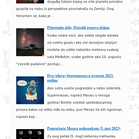
događaj tokom kojeg se više planeta prividno
grupiše na nebu iz perspektive posmatrača na Zemlji. Ovaj
fenomen se, kako je ...
Pripremite želje, Perseidi ponovo dolaze
Svake vedre noći, ako odete negde daleko
od svetla grada i ako ste dovoljno strpljivi
možete da vidite nekoliko meteora svakog
sata.Međutim, svake godine oko 10. avgusta
"zvezde padalice" postaju ...
Dva (plava) Supermeseca u avgustu 2023.
godine
Ako sutra uveče pogledate u nebo videćete
Supermesec, najveći Mesec u mnogo
godina! Bićete svedok spektakularnog
prizora kakav se retko viđa na nebu, pun Mesec će biti ogroman,
najveći koji ...
Pomračenje Meseca polusenkom (5. maj 2023)
Za ovaj petak (5. maj) nebeska mehanika