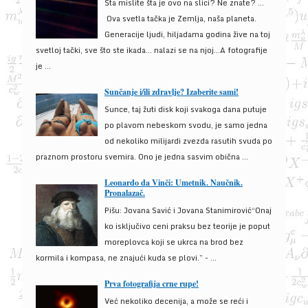
Šta mislite šta je ovo na slici? Ne znate? …
Ova svetla tačka je Zemlja, naša planeta.
Generacije ljudi, hiljadama godina žive na toj
svetloj tački, sve što ste ikada… nalazi se na njoj…A fotografije
je ...
Sunčanje i/ili zdravlje? Izaberite sami!
Sunce, taj žuti disk koji svakoga dana putuje
po plavom nebeskom svodu, je samo jedna
od nekoliko milijardi zvezda rasutih svuda po
praznom prostoru svemira. Ono je jedna sasvim obična ...
Leonardo da Vinči: Umetnik. Naučnik.
Pronalazač.
Pišu: Jovana Savić i Jovana Stanimirović“Onaj
ko isključivo ceni praksu bez teorije je poput
moreplovca koji se ukrca na brod bez
kormila i kompasa, ne znajući kuda se plovi.” - ...
Prva fotografija crne rupe!
Već nekoliko decenija, a može se reći i