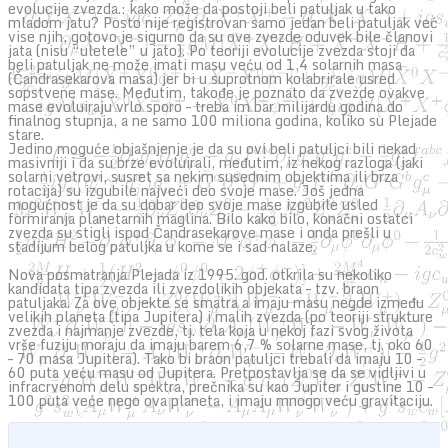
evolucije zvezda.: kako može da postoji beli patuljak u tako
mladom jatu? Posto nije registrovan samo jedan beli patuljak već
vise njih, gotovo je sigurno da su ove zvezde oduvek bile članovi
jata (nisu “uletele” u jato). Po teoriji evolucije zvezda stoji da
beli patuljak ne može imati masu veću od 1,4 solarnih masa
(Čandrasekarova masa) jer bi u suprotnom kolabrirale usred
sopstvene mase. Međutim, takođe je poznato da zvezde ovakve
mase evoluiraju vrlo sporo – treba im bar milijardu godina do
finalnog stupnja, a ne samo 100 miliona godina, koliko su Plejade
stare.
Jedino moguće objašnjenje je da su ovi beli patuljci bili nekad
masivniji i da su brze evoluirali, međutim, iz nekog razloga (jaki
solarni vetrovi, susret sa nekim susednim objektima ili brza
rotacija) su izgubile najveći deo svoje mase. Još jedna
mogućnost je da su dobar deo svoje mase izgubile usled
formiranja planetarnih maglina. Bilo kako bilo, konačni ostatci
zvezda su stigli ispod Čandrasekarove mase i onda prešli u
stadijum belog patuljka u kome se i sad nalaze.
Nova posmatranja Plejada iz 1995. god. otkrila su nekoliko
kandidata tipa zvezda ili zvezdolikih objekata – tzv. braon
patuljaka. Za ove objekte se smatra a imaju masu negde između
velikih planeta (tipa Jupitera) i malih zvezda (po teoriji strukture
zvezda i najmanje zvezde, tj. tela koja u nekoj fazi svog života
vrše fuziju moraju da imaju barem 6,7 % solarne mase, tj. oko 60
– 70 masa Jupitera). Tako bi braon patuljci trebali da imaju 10 –
60 puta veću masu od Jupitera. Pretpostavlja se da se vidljivi u
infracrvenom delu spektra, prečnika su kao Jupiter i gustine 10 –
100 puta veće nego ova planeta, i imaju mnogo veću gravitaciju.