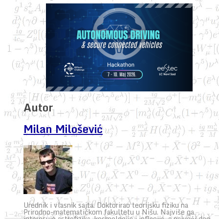
Autor
Milan Milošević
Urednik i vlasnik sajta. Doktorirao teorijsku fiziku na
Prirodno-matematičkom fakultetu u Nišu. Najviše ga
interesuje astrofizika, kosmologija i inflacija, a najveći deo