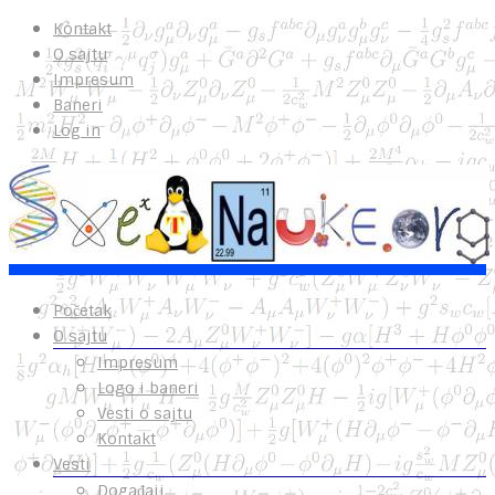
Kontakt
O sajtu
Impresum
Baneri
Log in
Početak
O sajtu
Impresum
Logo i baneri
Vesti o sajtu
Kontakt
Vesti
Događaji