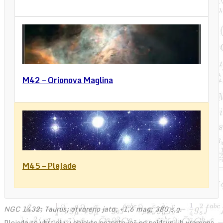
M42 – Orionova Maglina
M45 – Plejade
NGC 1432; Taurus; otvoreno jato; +1,6 mag; 380 s.g.
Plejade se ubrajaju u objekte poznate još od najdavnijih vremena,