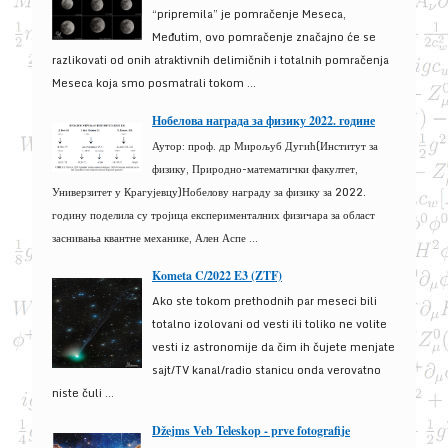
“pripremila” je pomračenje Meseca,
Međutim, ovo pomračenje značajno će se
razlikovati od onih atraktivnih delimičnih i totalnih pomračenja
Meseca koja smo posmatrali tokom ...
Нобелова награда за физику 2022. године
Аутор: проф. др Мирољуб Дугић(Институт за
физику, Природно-математички факултет,
Универзитет у Крагујевцу)Нобелову награду за физику за 2022.
годину поделила су тројица експерименталних физичара за област
заснивања квантне механике, Ален Аспе ...
Kometa C/2022 E3 (ZTF)
Ako ste tokom prethodnih par meseci bili
totalno izolovani od vesti ili toliko ne volite
vesti iz astronomije da čim ih čujete menjate
sajt/TV kanal/radio stanicu onda verovatno
niste čuli ...
Džejms Veb Teleskop - prve fotografije