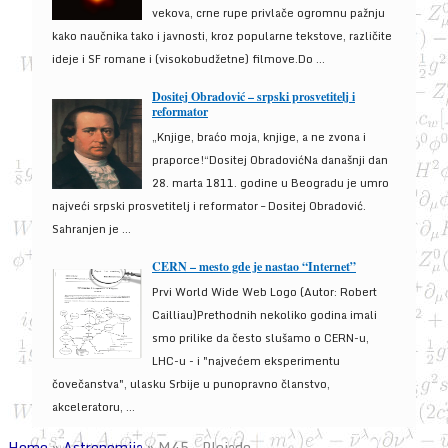
vekova, crne rupe privlače ogromnu pažnju
kako naučnika tako i javnosti, kroz popularne tekstove, različite
ideje i SF romane i (visokobudžetne) filmove.Do ...
Dositej Obradović – srpski prosvetitelj i
reformator
„Knjige, braćo moja, knjige, a ne zvona i
praporce!“Dositej ObradovićNa današnji dan
28. marta 1811. godine u Beogradu je umro
najveći srpski prosvetitelj i reformator – Dositej Obradović.
Sahranjen je ...
CERN – mesto gde je nastao “Internet”
Prvi World Wide Web Logo (Autor: Robert
Cailliau)Prethodnih nekoliko godina imali
smo prilike da često slušamo o CERN-u,
LHC-u - i "najvećem eksperimentu
čovečanstva", ulasku Srbije u punopravno članstvo,
akceleratoru, ...
Home
»
Astronomija
»
M45 – Plejade