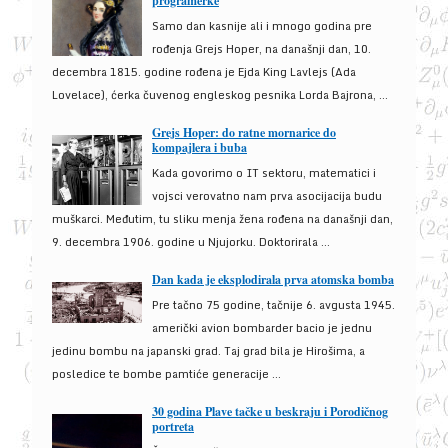
programerke
Samo dan kasnije ali i mnogo godina pre
rođenja Grejs Hoper, na današnji dan, 10.
decembra 1815. godine rođena je Ejda King Lavlejs (Ada
Lovelace), ćerka čuvenog engleskog pesnika Lorda Bajrona, ...
Grejs Hoper: do ratne mornarice do
kompajlera i buba
Kada govorimo o IT sektoru, matematici i
vojsci verovatno nam prva asocijacija budu
muškarci. Međutim, tu sliku menja žena rođena na današnji dan,
9. decembra 1906. godine u Njujorku. Doktorirala ...
Dan kada je eksplodirala prva atomska bomba
Pre tačno 75 godine, tačnije 6. avgusta 1945.
američki avion bombarder bacio je jednu
jedinu bombu na japanski grad. Taj grad bila je Hirošima, a
posledice te bombe pamtiće generacije ...
30 godina Plave tačke u beskraju i Porodičnog
portreta