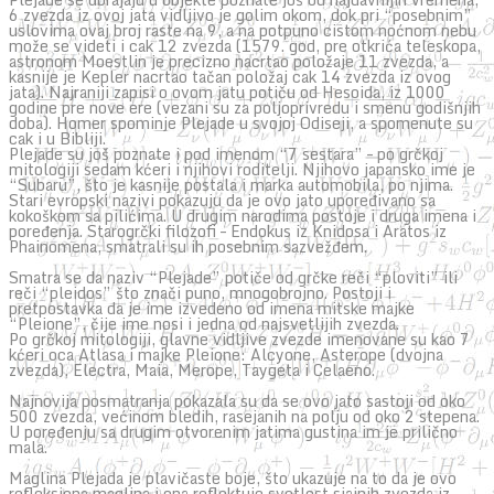
6 zvezda iz ovoj jata vidljivo je golim okom, dok pri “posebnim”
uslovima ovaj broj raste na 9, a na potpuno cistom noćnom nebu
može se videti i cak 12 zvezda (1579. god, pre otkrića teleskopa,
astronom Moestlin je precizno nacrtao položaje 11 zvezda, a
kasnije je Kepler nacrtao tačan položaj cak 14 zvezda iz ovog
jata). Najraniji zapisi o ovom jatu potiču od Hesoida, iz 1000
godine pre nove ere (vezani su za poljoprivredu i smenu godišnjih
doba). Homer spominje Plejade u svojoj Odiseji, a spomenute su
cak i u Bibliji.
Plejade su još poznate i pod imenom “7 sestara” – po grčkoj
mitologiji sedam kćeri i njihovi roditelji. Njihovo japansko ime je
“Subaru”, što je kasnije postala i marka automobila, po njima.
Stari evropski nazivi pokazuju da je ovo jato upoređivano sa
kokoškom sa pilićima. U drugim narodima postoje i druga imena i
poređenja. Starogrčki filozofi – Endokus iz Knidosa i Aratos iz
Phainomena, smatrali su ih posebnim sazvežđem.
Smatra se da naziv “Plejade” potiče od grčke reči “ploviti” ili
reči “pleidos” što znači puno, mnogobrojno. Postoji i
pretpostavka da je ime izvedeno od imena mitske majke
“Pleione”, čije ime nosi i jedna od najsvetlijih zvezda.
Po grčkoj mitologiji, glavne vidljive zvezde imenovane su kao 7
kćeri oca Atlasa i majke Pleione: Alcyone, Asterope (dvojna
zvezda), Electra, Maia, Merope, Taygeta i Celaeno.
Najnovija posmatranja pokazala su da se ovo jato sastoji od oko
500 zvezda, većinom bledih, rasejanih na polju od oko 2 stepena.
U poređenju sa drugim otvorenim jatima gustina im je prilično
mala.
Maglina Plejada je plavičaste boje, što ukazuje na to da je ovo
refleksiona maglina i ona reflektuje svetlost sjajnih zvezda iz