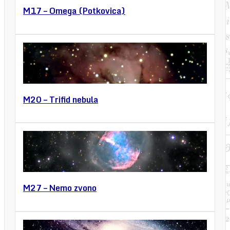
M17 – Omega (Potkovica)
M20 – Trifid nebula
M27 – Nemo zvono