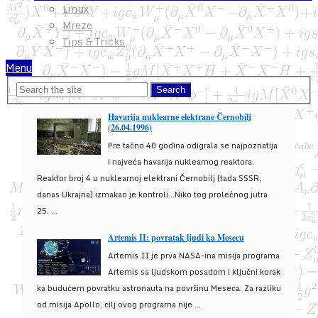
Linux
Mreze
Tips & Tricks
Menu
Havarija nuklearne elektrane Černobilj
(26.04.1996)
Pre tačno 40 godina odigrala se najpoznatija
i najveća havarija nuklearnog reaktora.
Reaktor broj 4 u nuklearnoj elektrani Černobilj (tada SSSR,
danas Ukrajna) izmakao je kontroli...Niko tog prolećnog jutra
25. ...
Artemis II: povratak ljudi ka Mesecu
Artemis II je prva NASA-ina misija programa
Artemis sa ljudskom posadom i ključni korak
ka budućem povratku astronauta na površinu Meseca. Za razliku
od misija Apollo, cilj ovog programa nije ...