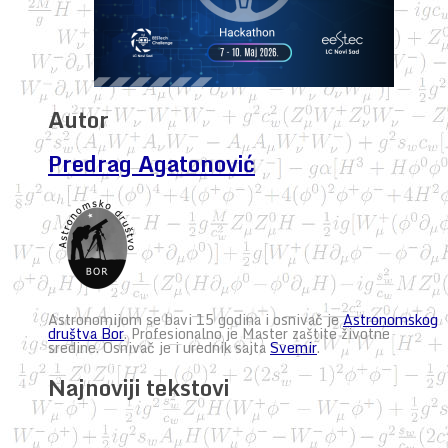
Autor
Predrag Agatonović
Astronomijom se bavi 15 godina i osnivač je
Astronomskog
društva Bor
. Profesionalno je Master zaštite životne
sredine. Osnivač je i urednik sajta
Svemir
.
Najnoviji tekstovi