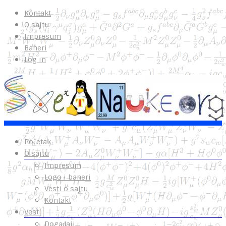
Kontakt
O sajtu
Impresum
Baneri
Log in
Početak
O sajtu
Impresum
Logo i baneri
Vesti o sajtu
Kontakt
Vesti
Događaji