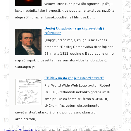
vekova, crne rupe privlače ogromnu pažnju
kako naučnika tako i javnosti, kroz popularne tekstove, različite
ideje i SF romane i (visokobudžetne) filmove.Do ...
Dositej Obradović – srpski prosvetitelj i
reformator
„Knjige, braćo moja, knjige, a ne zvona i
praporce!“Dositej ObradovićNa današnji dan
28. marta 1811. godine u Beogradu je umro
najveći srpski prosvetitelj i reformator – Dositej Obradović.
Sahranjen je ...
CERN – mesto gde je nastao “Internet”
Prvi World Wide Web Logo (Autor: Robert
Cailliau)Prethodnih nekoliko godina imali
smo prilike da često slušamo o CERN-u,
LHC-u - i "najvećem eksperimentu
čovečanstva", ulasku Srbije u punopravno članstvo,
akceleratoru, ...
Home
»
Biografije
»
Milutin Milanković – najčuveniji srpski