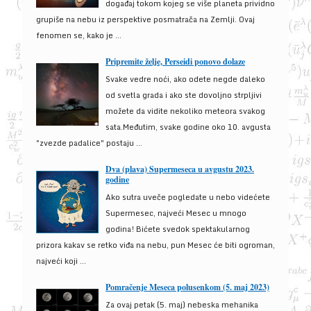
događaj tokom kojeg se više planeta prividno
grupiše na nebu iz perspektive posmatrača na Zemlji. Ovaj
fenomen se, kako je ...
Pripremite želje, Perseidi ponovo dolaze
Svake vedre noći, ako odete negde daleko
od svetla grada i ako ste dovoljno strpljivi
možete da vidite nekoliko meteora svakog
sata.Međutim, svake godine oko 10. avgusta
"zvezde padalice" postaju ...
Dva (plava) Supermeseca u avgustu 2023.
godine
Ako sutra uveče pogledate u nebo videćete
Supermesec, najveći Mesec u mnogo
godina! Bićete svedok spektakularnog
prizora kakav se retko viđa na nebu, pun Mesec će biti ogroman,
najveći koji ...
Pomračenje Meseca polusenkom (5. maj 2023)
Za ovaj petak (5. maj) nebeska mehanika