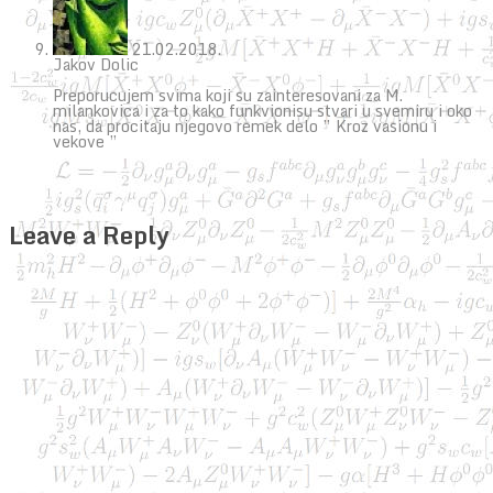
21.02.2018.
Jakov Dolic
Preporucujem svima koji su zainteresovani za M.
milankovica i za to kako funkvionisu stvari u svemiru i oko
nas, da procitaju njegovo remek delo ” Kroz vasionu i
vekove ”
Leave a Reply