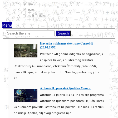
Linux
Mreze
Tips & Tricks
Menu
Havarija nuklearne elektrane Černobilj
(26.04.1996)
Pre tačno 40 godina odigrala se najpoznatija
i najveća havarija nuklearnog reaktora.
Reaktor broj 4 u nuklearnoj elektrani Černobilj (tada SSSR,
danas Ukrajna) izmakao je kontroli...Niko tog prolećnog jutra
25. ...
Artemis II: povratak ljudi ka Mesecu
Artemis II je prva NASA-ina misija programa
Artemis sa ljudskom posadom i ključni korak
ka budućem povratku astronauta na površinu Meseca. Za razliku
od misija Apollo, cilj ovog programa nije ...