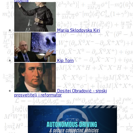
Marija Sklodovska Kiri
Kip Torn
Dositej Obradović – srpski
prosvetitelj i reformator