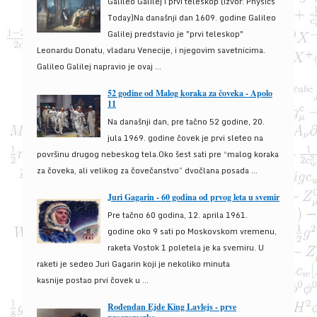
Galileo Galilej i prvi teleskop (izvor: Physics
Today)Na današnji dan 1609. godine Galileo
Galilej predstavio je "prvi teleskop"
Leonardu Donatu, vladaru Venecije, i njegovim savetnicima.
Galileo Galilej napravio je ovaj ...
52 godine od Malog koraka za čoveka - Apolo
11
Na današnji dan, pre tačno 52 godine, 20.
jula 1969. godine čovek je prvi sleteo na
površinu drugog nebeskog tela.Oko šest sati pre “malog koraka
za čoveka, ali velikog za čovečanstvo” dvočlana posada ...
Juri Gagarin - 60 godina od prvog leta u svemir
Pre tačno 60 godina, 12. aprila 1961.
godine oko 9 sati po Moskovskom vremenu,
raketa Vostok 1 poletela je ka svemiru. U
raketi je sedeo Juri Gagarin koji je nekoliko minuta
kasnije postao prvi čovek u ...
Rođendan Ejde King Lavlejs - prve