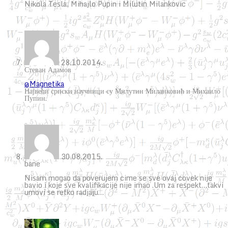
Nikola Tesla, Mihajlo Pupin i Milutin Milankovic
28.10.2014.
Стеван Адамов
@Magnetika
Највећи српски научници су Милутин Миланковић и Михаило
Пупин.
30.08.2015.
bane
Nisam mogao da poverujem cime se sve ovaj covek nije
bavio i koje sve kvalifikacije nije imao .Um za respekt…takvi
umovi se retko radjaju…