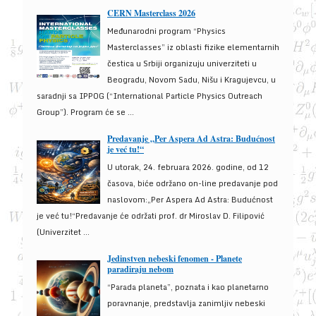
CERN Masterclass 2026
Međunarodni program “Physics
Masterclasses” iz oblasti fizike elementarnih
čestica u Srbiji organizuju univerziteti u
Beogradu, Novom Sadu, Nišu i Kragujevcu, u
saradnji sa IPPOG (“International Particle Physics Outreach
Group”). Program će se ...
Predavanje „Per Aspera Ad Astra: Budućnost
je već tu!“
U utorak, 24. februara 2026. godine, od 12
časova, biće održano on-line predavanje pod
naslovom:„Per Aspera Ad Astra: Budućnost
je već tu!“Predavanje će održati prof. dr Miroslav D. Filipović
(Univerzitet ...
Jedinstven nebeski fenomen - Planete
paradiraju nebom
“Parada planeta”, poznata i kao planetarno
poravnanje, predstavlja zanimljiv nebeski