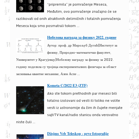
“pripremila” je pomračenje Meseca,
Međutim, ovo pomračenje značajno će se
razlikovati od onih atraktivnih delimičnih i totalnih pomračenja
Meseca koja smo posmatrali tokom ...
Нобелова награда за физику 2022. године
Аутор: проф. др Мирољуб Дугић(Институт за
физику, Природно-математички факултет,
Универзитет у Крагујевцу)Нобелову награду за физику за 2022.
годину поделила су тројица експерименталних физичара за област
заснивања квантне механике, Ален Аспе ...
Kometa C/2022 E3 (ZTF)
Ako ste tokom prethodnih par meseci bili
totalno izolovani od vesti ili toliko ne volite
vesti iz astronomije da čim ih čujete menjate
sajt/TV kanal/radio stanicu onda verovatno
niste čuli ...
Džejms Veb Teleskop - prve fotografije