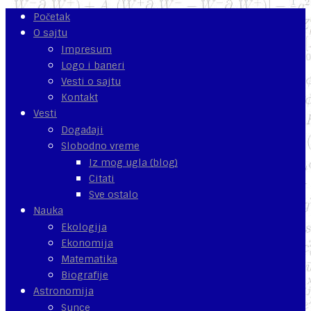
Početak
O sajtu
Impresum
Logo i baneri
Vesti o sajtu
Kontakt
Vesti
Događaji
Slobodno vreme
Iz mog ugla (blog)
Citati
Sve ostalo
Nauka
Ekologija
Ekonomija
Matematika
Biografije
Astronomija
Sunce