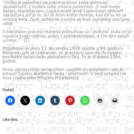
“
Teško je pojedincu da pravilno oceni svoje duhovne
sposobnosti. I budala sebe smatra pametnim. O sebi mogu
kazati, otprilike, ovo. Logika mojih misli i pravilnost njihovih
zaključaka još je tu, ali se misli kreću tromije, kao da su im se
otrcala krila. Ipak, odblesne u njima po koja orginalna značajna
ideja.
Fiziološkom procesu starenja pridruživao se i psihički. Duša mi je
izgubila svoju vedrinu, polet, i samopouzdanje. A i to ima svojih
uzroka…
” [1]
Milanković je umro 12. decembra 1958. godine u 80. godini u
Beogradu gde je i sahranjen, ali je ostavio oporuku da njegovi
posmratni ostaci budu prebačeni u Dalj. To je učinjeno 1966.
godine.
Svoju zaostavštinu na naučnom i uopšte stvaralačkom radu je
ostavio Srpskoj akademiji nauka i umetnosti. U ovoj ustanovi se
čuva i radna soba Milutina Milankovića.
Podeli:
Like this: