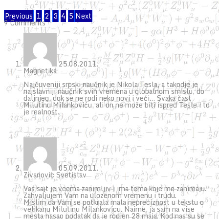
Previous
1
2
3
4
5
Next
9 Comments
25.08.2011.
Magnetika
Najčuveniji srpski naučnik je Nikola Tesla, a takodje je
najslavniji naučnik svih vremena u globalnom smislu, do
daljnjeg, dok se ne rodi neko novi i veći… Svaka čast
Milutinu Milankoviću, ali on ne može biti ispred Tesle i to
je realnost.
05.09.2011.
Zivanovic Svetislav
Vas sajt je veoma zanimljiv i ima tema koje me zanimaju.
Zahvaljujem Vam na ulozenom vremenu i trudu.
Mislim da Vam se potkrala mala nepreciznost u tekstu o
velikanu Milutinu Milankovicu. Naime, ja sam na vise
mesta nasao podatak da je rodjen 28.maja. Kod nas su se