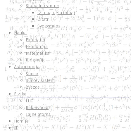
Slobodno vreme
Iz mog ugla (blog)
Citati
Sve ostalo
Nauka
Ekologija
Ekonomija
Matematika
Biografije
Astronomija
Sunce
Sunčev sistem
Zvezde
Fizika
LHC
Relativnost
Tajne atoma
Hemija
IT