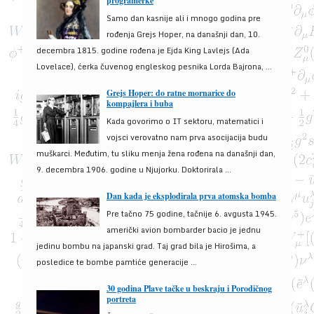
programerke
Samo dan kasnije ali i mnogo godina pre
rođenja Grejs Hoper, na današnji dan, 10.
decembra 1815. godine rođena je Ejda King Lavlejs (Ada
Lovelace), ćerka čuvenog engleskog pesnika Lorda Bajrona, ...
Grejs Hoper: do ratne mornarice do
kompajlera i buba
Kada govorimo o IT sektoru, matematici i
vojsci verovatno nam prva asocijacija budu
muškarci. Međutim, tu sliku menja žena rođena na današnji dan,
9. decembra 1906. godine u Njujorku. Doktorirala ...
Dan kada je eksplodirala prva atomska bomba
Pre tačno 75 godine, tačnije 6. avgusta 1945.
američki avion bombarder bacio je jednu
jedinu bombu na japanski grad. Taj grad bila je Hirošima, a
posledice te bombe pamtiće generacije ...
30 godina Plave tačke u beskraju i Porodičnog
portreta