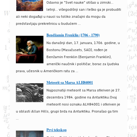
Odavno je "Svet nauke" otišao u zimski...
letnji... višegodišnji san i teško ga je probuditi
ali neki događaji u nauci su toliko značajni da mogu da
predstavljaju prekretnicu u budućem ...
Bendžamin Frenklin (1706 - 1790)
Na današnji dan, 17. januara, 1706. godine, u
Bostonu (Masačusets, SAD), rođen je
Benžamin Frenklin (Benjamin Franklin),
američki naučnik i političar, borac za ljudska
prava, učesnik u Američkom ratu za ...
Meteorit sa Marsa ALH84001
Najpoznatiji meteorit sa Marsa otkriven je 27.
decembra 1984. godine na Antarktiku.Ovaj
meteorit nosi oznaku ALH84001 i otkriven je
u oblasti Allan Hills, grupi brda na Antarktiku. Pronašao ga tim
...
Prvi teleskop