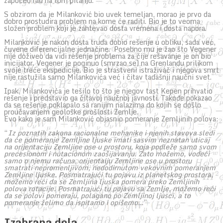
započeo rad na tom pitanju.
S obzirom da je Milanković bio uvek temeljan, morao je prvo da
dobro prostudira problem na kome će raditi. Bio je to veoma
složen problem koji je zahtevao dosta vremena i dosta napora.
Milanković je nakon dosta truda dobio rešenje u obliku, sada već,
čuvene diferencijalne jednačine. Posebno mu je žao što Vegener
nije doživeo da vidi rešenje problema za čije rešavanje je on bio
inicijator. Vegener je poginuo (smrzao se) na Grenlandu prilikom
svoje treće ekspedicije. Bio je strastveni istraživač i njegova smrt
nije rastužila samo Milankovića već i čitav tadašnji naučni svet.
Ipak, Milankovića je tešilo to što je njegov tast Kepen prihvatio
rešenje i predstavio ga čitavoj naučnoj javnosti. Takođe pokazao
da se rešenje poklapalo sa ranijim nalazima do kojih se došlo
proučavanjem geološke prošlosti Zemlje.
Evo kako je sam Milanković objasnio pomeranje Zemljinih polova:
“
Iz poznatih zakona racionalne mehanike i njenih stavova sledi
da će pomeranje Zemljine ljuske imati sasvim neznatan uticaj
na orijentaciju Zemljine ose u prostoru, koja podleže samo svom
precesionom i nutacionom zaošijavanju. Zato možemo, vodeći
samo o njemu računa, orijentaiju Zemljine ose u prostoru
smatrati nepromenljivom, nedodirnutom vekovnim pomeranjem
Zemljine ljuske. Posmatrajući tu pojavu iz planetskog prostora,
možemo reći da se Zemljina ljuska pomera preko Zemljinih
polova rotacije. Posmatrajući tu pojavu sa Zemlje, možemo reći
da se polovi pomeraju, polagano po Zemljinoj ljusci, a to
pomeranje želimo da ispitamo i opišemo…
”
Izabrana dela