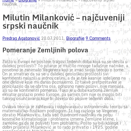
naučnik
Milutin Milanković – najčuveniji
srpski naučnik
Predrag Agatonović
20.07.2011.
Biografije
9 Comments
Pomeranje Zemljinih polova
Zašto u Evropi ne postoje tragovi ledenih doba koja su se desila u
dalekoj prošlosti? To pitanje je mučilo mnoge tadašnje načnike, a
posebno je zanimalo Vegenera koji je imao svoju teoriju o tome.
On je smatrao da su se u dalekoj geološkoj prošlosti svi
kontinenti nalazili u jednoj celini, a da je tek kasnije izdeljeno na
one delove koje mi danas poznajemo. Iz takve pretpostavke je
proizilazilo da se obrtna osa, odnosno njeni polovi, nije menjala,
ali su se kontinenti pomerali. Tako je u doba karbona Zemljin
ekvator prolazio preko Evrope, pa samim tim nije ni moglo biti
takvog osunčavanja koje bi dovelo do pojave ledenih doba.
Ovakva teorija je zahtevala i odgovarajuću astronomsku teoriju sa
matematičko-fizičkom podlogom. Iz tog razloga se Vegener
obratio Milankoviću, tada već čuvenom naučniku na polju
kosmičke klimatologije i problema izmena Zemljine klime, i
zamolio ga da se posveti tom problemu. Pošto su bili kolege i
dobri prijatelji Milanković je to rado prihvatio i 1925. godine