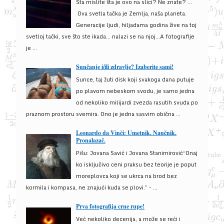
Šta mislite šta je ovo na slici? Ne znate? …
Ova svetla tačka je Zemlja, naša planeta.
Generacije ljudi, hiljadama godina žive na toj
svetloj tački, sve što ste ikada… nalazi se na njoj…A fotografije
je ...
Sunčanje i/ili zdravlje? Izaberite sami!
Sunce, taj žuti disk koji svakoga dana putuje
po plavom nebeskom svodu, je samo jedna
od nekoliko milijardi zvezda rasutih svuda po
praznom prostoru svemira. Ono je jedna sasvim obična ...
Leonardo da Vinči: Umetnik. Naučnik.
Pronalazač.
Pišu: Jovana Savić i Jovana Stanimirović“Onaj
ko isključivo ceni praksu bez teorije je poput
moreplovca koji se ukrca na brod bez
kormila i kompasa, ne znajući kuda se plovi.” - ...
Prva fotografija crne rupe!
Već nekoliko decenija, a može se reći i