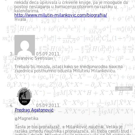
nekada deca upisivala u crkvene knjige, pa je mooguce da
postoji neslaganja u tumacenju obzirom na razliku u
kalendarima.
http://www.milutin-milankovic.com/biografija/
Hvala
05.09.2011.
Zivanovic Svetislav
Trebalo bi, mozda, istaci kako se medjunarodna naucna
zajednica posthumno oduzila Milutinu Milankovicu.
05.09.2011.
Predrag Agatonović
@Magnetika
Tesla je bio pronalazač, a Milanković naučnik. Velika je
razlika između naučnika i pronalazača, ali treba ceniti trud i