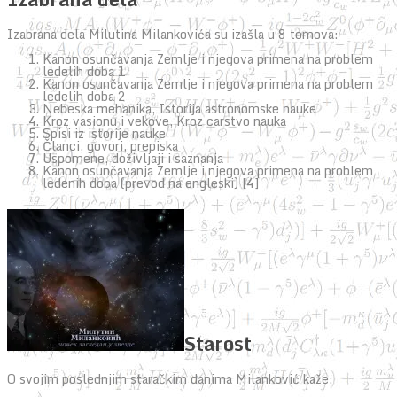
Izabrana dela Milutina Milankovića su izašla u 8 tomova:
Kanon osunčavanja Zemlje i njegova primena na problem
ledelih doba 1
Kanon osunčavanja Zemlje i njegova primena na problem
ledelih doba 2
Nebeska mehanika, Istorija astronomske nauke
Kroz vasionu i vekove, Kroz carstvo nauka
Spisi iz istorije nauke
Članci, govori, prepiska
Uspomene, doživljaji i saznanja
Kanon osunčavanja Zemlje i njegova primena na problem
ledenih doba (prevod na engleski) [4]
Starost
O svojim poslednjim staračkim danima Milanković kaže: