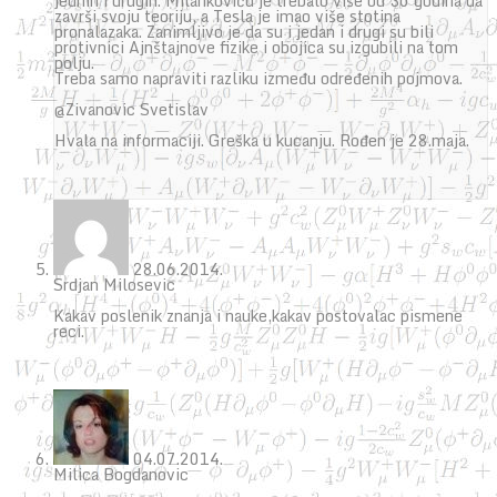
jednih i drugih. Milankoviću je trebalo više od 30 godina da
završi svoju teoriju, a Tesla je imao više stotina
pronalazaka. Zanimljivo je da su i jedan i drugi su bili
protivnici Ajnštajnove fizike i obojica su izgubili na tom
polju.
Treba samo napraviti razliku između određenih pojmova.
@Zivanovic Svetislav
Hvala na informaciji. Greška u kucanju. Rođen je 28.maja.
28.06.2014.
Srdjan Milosevic
Kakav poslenik znanja i nauke,kakav postovalac pismene
reci.
04.07.2014.
Milica Bogdanovic